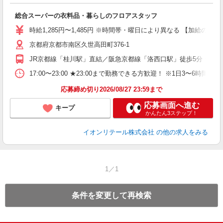
に
総合スーパーの衣料品・暮らしのフロアスタッフ
入
ブ
時給1,285円〜1,485円 ※時間帯・曜日により異なる 【加給の詳細】 1
京都府京都市南区久世高田町376-1
ル
り
JR京都線「桂川駅」直結／阪急京都線「洛西口駅」徒歩5分 ※車
17:00〜23:00 ★23:00まで勤務できる方歓迎！ ※1日3〜6
応募締め切り2026/08/27 23:59まで
応募画面へ進む
キープ
かんたん3ステップ！
イオンリテール株式会社
の他の求人をみる
1／1
条件を変更して再検索