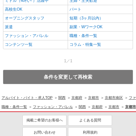
ミドル（40代～）活躍中
主婦・主夫歓迎
高校生OK
パート
オープニングスタッフ
短期（3ヶ月以内）
派遣
副業・WワークOK
ファッション・アパレル
職種・条件一覧
コンテンツ一覧
コラム・特集一覧
1／1
条件を変更して再検索
アルバイト・バイト・求人TOP
関西
京都府
京都市
京都市南区
ファ
職種・条件一覧
ファッション・アパレル
関西
京都府
京都市
京都市
掲載ご希望のお客様へ
よくある質問
お問い合わせ
利用規約