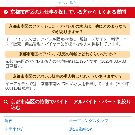
もっと見る
研究開発・分析評価
1,675円
WEBデザイナー・コーダー・WEBオペレーター
1,600円
京都市南区のお仕事を探している方からよくある質問
法人営業
1,600円
薬剤師
1,590円
京都市南区の他の職種の平均時給を見る
京都市南区のファッション・アパレルの求人は、他にどのようなも
のがありますか？
イーアイデムでは、アパレル販売の他に、服飾・デザイン、雑貨・コ
スメ販売、商品管理・バイヤーなど様々な求人を掲載しています。
京都市南区のアパレル販売の時給はどれくらいですか？
京都市南区のアパレル販売の平均時給は1,195円です（2026年08月03
日更新）。
京都市南区のアパレル販売の求人数はどれくらいありますか？
イーアイデムでは、京都市南区で3件の求人を掲載しています（2026年
08月10日現在）。
京都市南区の特徴でバイト・アルバイト・パートを絞り
込む
深夜
オープニングスタッフ
大学生歓迎
週1日勤務OK