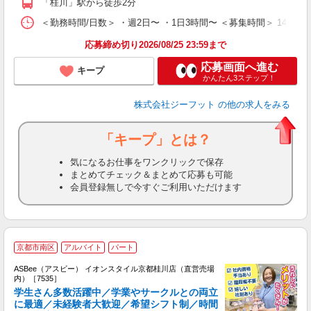
「桂川」駅から徒歩2分
＜勤務時間/日数＞ ・週2日〜 ・1日3時間〜 ＜募集時間＞ 14:
応募締め切り2026/08/25 23:59まで
応募画面へ進む
キープ
かんたん3ステップ！
株式会社ジーフット
の他の求人をみる
「キープ」とは？
気になるお仕事をワンクリックで保存
まとめてチェック＆まとめて応募も可能
会員登録無しで今すぐご利用いただけます
京都市南区
アルバイト
パート
ASBee（アスビー） イオンスタイル京都桂川店（直営売場
内）［7535］
学生さん多数活躍中／学業やサークルとの両立
に最適／未経験者大歓迎／希望シフト制／時間