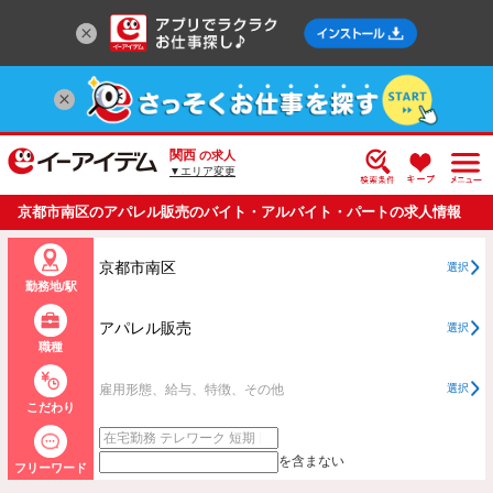
関西
の求人
▼エリア変更
京都市南区のアパレル販売のバイト・アルバイト・パートの求人情報
一覧
京都市南区
選択
勤務地/駅
アパレル販売
選択
職種
雇用形態、給与、特徴、その他
選択
こだわり
を含まない
フリーワード