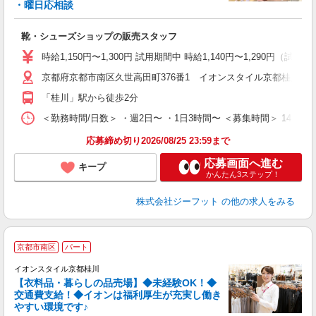
・曜日応相談
続
履
靴・シューズショップの販売スタッフ
活
j
時給1,150円〜1,300円 試用期間中 時給1,140円〜1,290円（
迎
京都府京都市南区久世高田町376番1 イオンスタイル京都桂川店
費
「桂川」駅から徒歩2分
＜勤務時間/日数＞ ・週2日〜 ・1日3時間〜 ＜募集時間＞ 14:
応募締め切り2026/08/25 23:59まで
応募画面へ進む
キープ
かんたん3ステップ！
株式会社ジーフット
の他の求人をみる
京都市南区
パート
で
イオンスタイル京都桂川
【衣料品・暮らしの品売場】◆未経験OK！◆
交通費支給！◆イオンは福利厚生が充実し働き
やすい環境です♪