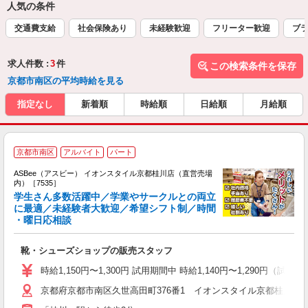
人気の条件
交通費支給
社会保険あり
未経験歓迎
フリーター歓迎
ブラ
求人件数 :
3
件
この検索条件を保存
京都市南区の平均時給を見る
指定なし
新着順
時給順
日給順
月給順
京都市南区
アルバイト
パート
ASBee（アスビー） イオンスタイル京都桂川店（直営売場
内）［7535］
学生さん多数活躍中／学業やサークルとの両立
に最適／未経験者大歓迎／希望シフト制／時間
・曜日応相談
続
履
靴・シューズショップの販売スタッフ
活
j
時給1,150円〜1,300円 試用期間中 時給1,140円〜1,290円（
迎
京都府京都市南区久世高田町376番1 イオンスタイル京都桂川店
費