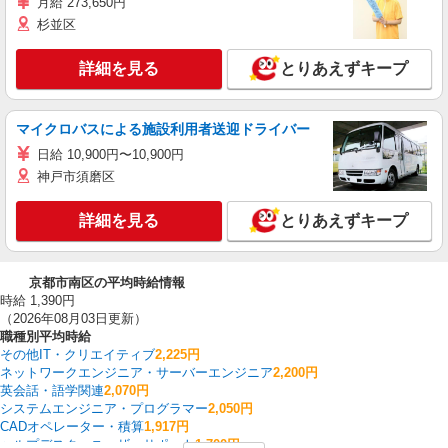
月給 273,650円
杉並区
詳細を見る
とりあえずキープ
マイクロバスによる施設利用者送迎ドライバー
日給 10,900円〜10,900円
神戸市須磨区
詳細を見る
とりあえずキープ
京都市南区の平均時給情報
時給 1,390円
（2026年08月03日更新）
職種別平均時給
その他IT・クリエイティブ
2,225円
ネットワークエンジニア・サーバーエンジニア
2,200円
英会話・語学関連
2,070円
システムエンジニア・プログラマー
2,050円
CADオペレーター・積算
1,917円
ヘルプデスク・ユーザーサポート
1,700円