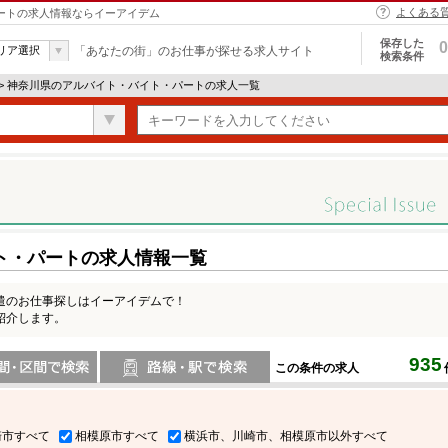
よくある
パートの求人情報ならイーアイデム
保存した
0
リア選択
「あなたの街」のお仕事が探せる求人サイト
検索条件
> 神奈川県のアルバイト・バイト・パートの求人一覧
ト・パートの求人情報一覧
遣のお仕事探しはイーアイデムで！
紹介します。
935
この条件の求人
間で検索
路線・駅・駅で検索
崎市すべて
相模原市すべて
横浜市、川崎市、相模原市以外すべて