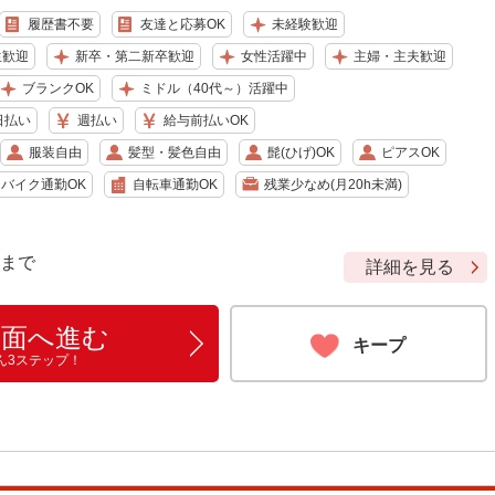
履歴書不要
友達と応募OK
未経験歓迎
生歓迎
新卒・第二新卒歓迎
女性活躍中
主婦・主夫歓迎
ブランクOK
ミドル（40代～）活躍中
日払い
週払い
給与前払いOK
服装自由
髪型・髪色自由
髭(ひげ)OK
ピアスOK
バイク通勤OK
自転車通勤OK
残業少なめ(月20h未満)
9 まで
詳細を見る
画面へ進む
キープ
ん3ステップ！