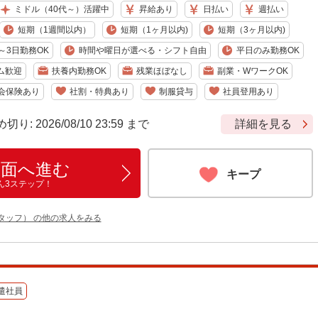
ミドル（40代～）活躍中
昇給あり
日払い
週払い
短期（1週間以内）
短期（1ヶ月以内)
短期（3ヶ月以内)
～3日勤務OK
時間や曜日が選べる・シフト自由
平日のみ勤務OK
ム歓迎
扶養内勤務OK
残業ほぼなし
副業・WワークOK
会保険あり
社割・特典あり
制服貸与
社員登用あり
 2026/08/10 23:59 まで
詳細を見る
画面へ進む
キープ
ん3ステップ！
タッフ） の他の求人をみる
遣社員