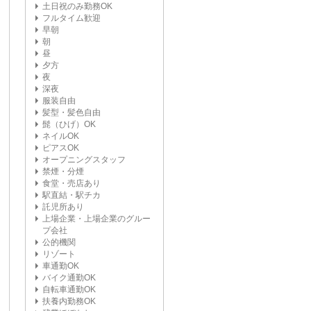
土日祝のみ勤務OK
フルタイム歓迎
早朝
朝
昼
夕方
夜
深夜
服装自由
髪型・髪色自由
髭（ひげ）OK
ネイルOK
ピアスOK
オープニングスタッフ
禁煙・分煙
食堂・売店あり
駅直結・駅チカ
託児所あり
上場企業・上場企業のグルー
プ会社
公的機関
リゾート
車通勤OK
バイク通勤OK
自転車通勤OK
扶養内勤務OK