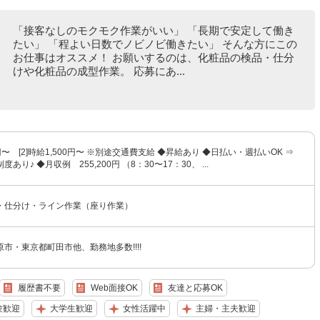
「接客なしのモクモク作業がいい」 「長期で安定して働き
たい」 「程よい日数でノビノビ働きたい」 そんな方にこの
お仕事はオススメ！ お願いするのは、化粧品の検品・仕分
けや化粧品の成型作業。 応募にあ...
50円〜 [2]時給1,500円〜 ※別途交通費支給 ◆昇給あり ◆日払い・週払いOK ⇒
あり♪ ◆月収例 255,200円 （8：30〜17：30、 ...
・仕分け・ライン作業（座り作業）
市・東京都町田市他、勤務地多数!!!!
履歴書不要
Web面接OK
友達と応募OK
験歓迎
大学生歓迎
女性活躍中
主婦・主夫歓迎