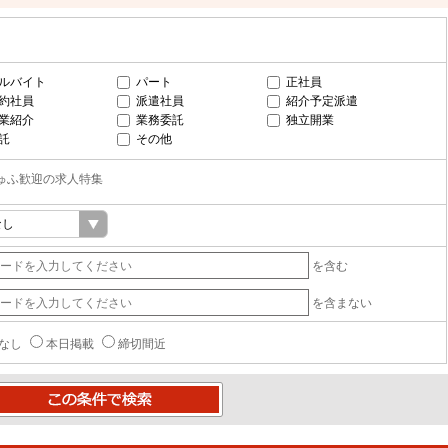
ルバイト
パート
正社員
約社員
派遣社員
紹介予定派遣
業紹介
業務委託
独立開業
託
その他
ゅふ歓迎の求人特集
を含む
を含まない
なし
本日掲載
締切間近
条件で検索