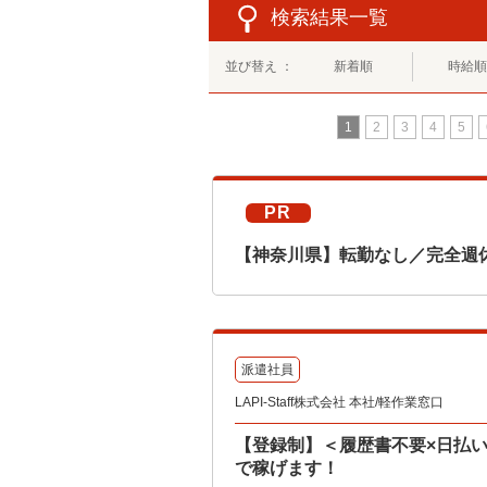
検索結果一覧
並び替え ：
新着順
時給順
1
2
3
4
5
PR
【神奈川県】転勤なし／完全週
派遣社員
LAPI-Staff株式会社 本社/軽作業窓口
【登録制】＜履歴書不要×日払い
で稼げます！