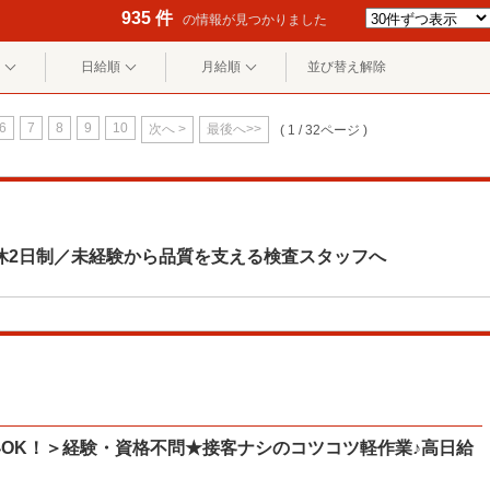
935 件
の情報が見つかりました
日給順
月給順
並び替え解除
6
7
8
9
10
次へ >
最後へ>>
( 1 / 32ページ )
休2日制／未経験から品質を支える検査スタッフへ
OK！＞経験・資格不問★接客ナシのコツコツ軽作業♪高日給