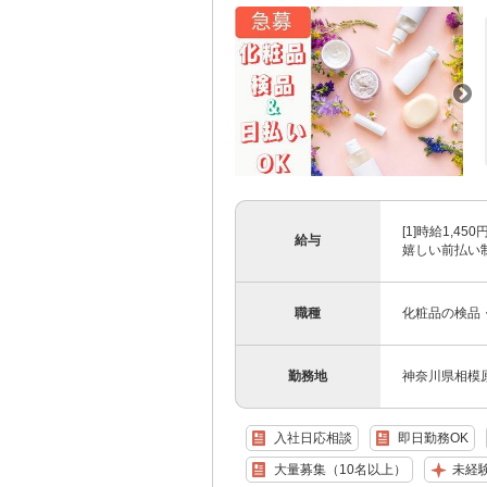
[1]時給1,4
給与
嬉しい前払い制度
職種
化粧品の検品
勤務地
神奈川県相模原
入社日応相談
即日勤務OK
大量募集（10名以上）
未経