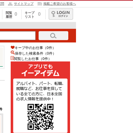
質問
サイトマップ
掲載ご希望のお客様へ
閲覧
キープ
0
0
履歴
リスト
ログイン
キープ中のお仕事（0件）
保存した検索条件（
0
件）
閲覧したお仕事（0件）
件