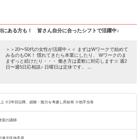
別にある方も！ 皆さん自分に合ったシフトで活躍中♪
＞＞20〜50代の女性が活躍中＜＜ まずはWワークで始めて
みるのもOK！ 慣れてきたら本業にしたり、 Wワークのま
まずっと続けたり・・・ 働き方は柔軟に対応します☆ 週2
日〜週5日応相談♪ 日曜日は定休です。 ...
円以上 ※2年目以降、経験・能力を考慮し昇給有 ※他手当有
教室の講師
市港北区仲手原