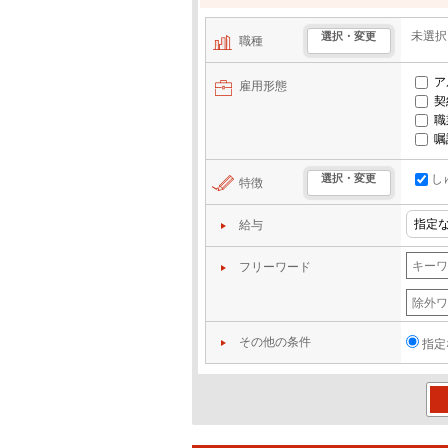
未選択
選択・変更
職種
ア
雇用形態
契
職
嘱
し
選択・変更
特徴
給与
フリーワード
その他の条件
指定
この