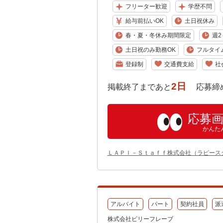
フリーター歓迎
学歴不問
給与前払いOK
土日祝休み
春・夏・冬休み期間限定
週2
土日祝のみ勤務OK
フルタイ
登録制
交通費支給
社
2日
掲載終了まであと
応募締め切り:
応募
かんた
ＬＡＰＩ－Ｓｔａｆｆ株式会社（ラピース
アルバイト
パート
契約社員
派
株式会社ビリーフレーブ