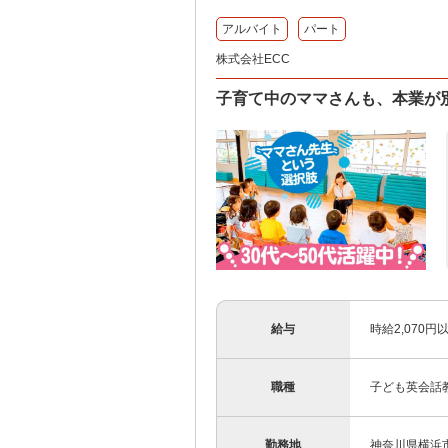
アルバイト
パート
株式会社ECC
子育て中のママさんも、本業が
給与
時給2,070
職種
子ども英会話
勤務地
神奈川県横浜