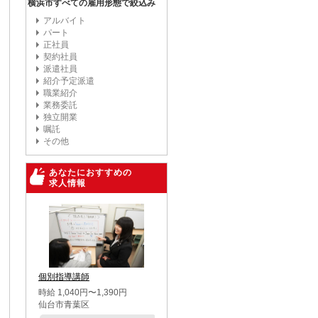
横浜市すべての雇用形態で絞込み
アルバイト
パート
正社員
契約社員
派遣社員
紹介予定派遣
職業紹介
業務委託
独立開業
嘱託
その他
あなたにおすすめの
求人情報
個別指導講師
時給 1,040円〜1,390円
仙台市青葉区