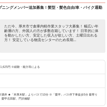
プニングメンバー追加募集！髪型・髪色自由/車・バイク通勤
ただ今、厚木市で倉庫内軽作業スタッフ大募集！ 幅広い年
齢層の方、外国人の方が多数在籍しています！ 日常的に体
を動かしたい方、安定した収入が欲しい方、土曜日出れる
方！ 安定している物流センターのため長期...
〜1,625円 ※経験・能力等による
酒井 ★「本厚木駅」よりバスで10分 ※「愛坪」バス停下車徒歩5分 最寄り
、愛甲石田駅、門沢橋駅