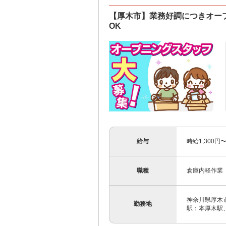
【厚木市】業務好調につきオー
OK
給与
時給1,300円
職種
倉庫内軽作業
神奈川県厚木市
勤務地
駅：本厚木駅