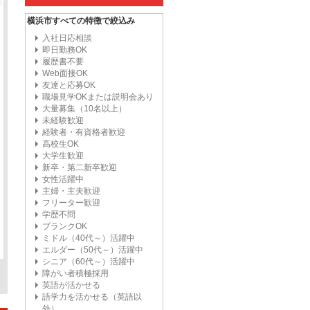
横浜市すべての特徴で絞込み
入社日応相談
即日勤務OK
履歴書不要
Web面接OK
友達と応募OK
職場見学OKまたは説明会あり
大量募集（10名以上）
未経験歓迎
経験者・有資格者歓迎
高校生OK
大学生歓迎
新卒・第二新卒歓迎
女性活躍中
主婦・主夫歓迎
フリーター歓迎
学歴不問
ブランクOK
ミドル（40代～）活躍中
エルダー（50代～）活躍中
シニア（60代～）活躍中
障がい者積極採用
英語が活かせる
語学力を活かせる（英語以
外）