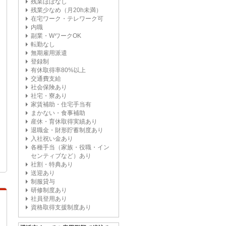
残業ほぼなし
残業少なめ（月20h未満）
在宅ワーク・テレワーク可
内職
副業・WワークOK
転勤なし
無期雇用派遣
登録制
有休取得率80%以上
交通費支給
社会保険あり
社宅・寮あり
家賃補助・住宅手当有
まかない・食事補助
産休・育休取得実績あり
退職金・財形貯蓄制度あり
入社祝い金あり
各種手当（家族・役職・イン
センティブなど）あり
社割・特典あり
送迎あり
制服貸与
研修制度あり
社員登用あり
資格取得支援制度あり