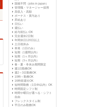
国籍不問（jobs in japan）
管理職・マネージャー採用
高収入・高額
ボーナス・賞与あり
昇給あり
日払い
週払い
給与前払いOK
完全週休2日制
年間休日120日以上
土日祝休み
単発（1日のみ）
短期（1週間以内）
短期（1ヶ月以内）
短期（3ヶ月以内）
春・夏・冬休み期間限定
週1日勤務OK
週2～3日勤務OK
10時～勤務OK
16時前退社OK
短時間勤務（1日4h以内）OK
時間固定シフト制
時間や曜日が選べる・シフト
自由
フレックスタイム制
平日のみ勤務OK