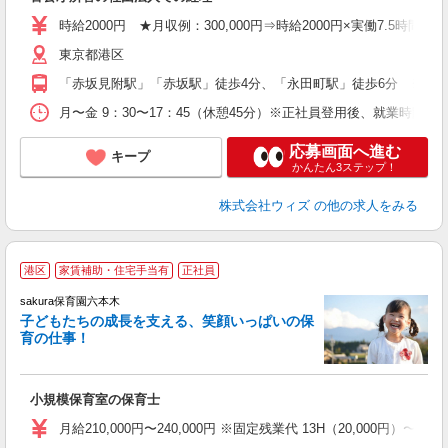
ラ
り
時給2000円 ★月収例：300,000円⇒時給2000円×実働7.5時間×20
服
東京都港区
満
「赤坂見附駅」「赤坂駅」徒歩4分、「永田町駅」徒歩6分 ※社
ン
月〜金 9：30〜17：45（休憩45分）※正社員登用後、就業時間
応募画面へ進む
キープ
かんたん3ステップ！
株式会社ウィズ
の他の求人をみる
港区
家賃補助・住宅手当有
正社員
sakura保育園六本木
子どもたちの成長を支える、笑顔いっぱいの保
育の仕事！
を
ブ
以
小規模保育室の保育士
（
月給210,000円〜240,000円 ※固定残業代 13H（20,000