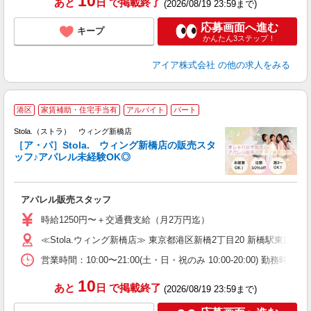
10
あと
日
で掲載終了
(2026/08/19 23:59まで)
応募画面へ進む
キープ
かんたん3ステップ！
アイア株式会社
の他の求人をみる
―
港区
家賃補助・住宅手当有
アルバイト
パート
Stola.（ストラ） ウィング新橋店
［ア・パ］Stola. ウィング新橋店の販売スタ
ッフ♪アパレル未経験OK◎
か
アパレル販売スタッフ
入
時給1250円〜＋交通費支給（月2万円迄）
迎
≪Stola.ウィング新橋店≫ 東京都港区新橋2丁目20 新橋駅東口
型
営業時間：10:00〜21:00(土・日・祝のみ 10:00-20:00) 
り
10
あと
日
で掲載終了
(2026/08/19 23:59まで)