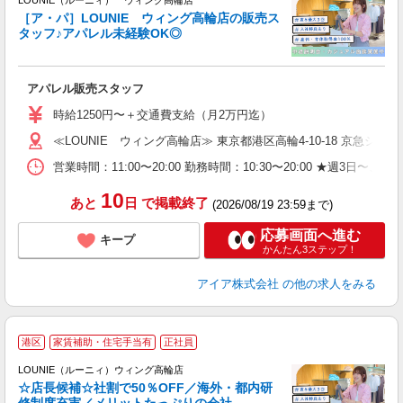
LOUNIE（ルーニィ） ウィング高輪店
［ア・パ］LOUNIE ウィング高輪店の販売ス
タッフ♪アパレル未経験OK◎
し
アパレル販売スタッフ
入
時給1250円〜＋交通費支給（月2万円迄）
迎
≪LOUNIE ウィング高輪店≫ 東京都港区高輪4-10-18 京急ショッ
型
営業時間：11:00〜20:00 勤務時間：10:30〜20:00 ★
り
10
あと
日
で掲載終了
(2026/08/19 23:59まで)
応募画面へ進む
キープ
かんたん3ステップ！
アイア株式会社
の他の求人をみる
港区
家賃補助・住宅手当有
正社員
ご
連
LOUNIE（ルーニィ）ウィング高輪店
☆店長候補☆社割で50％OFF／海外・都内研