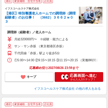
港区
家賃補助・住宅手当有
正社員
イフスコヘルスケア株式会社
【港区】特別養護老人ホームでの調理師（調理
経験者）のお仕事！ （3662）３６６２ｗ０
３
っ
調理師（経験者）／老人ホーム
入
タ
月給320000円〜 ※経験・能力による
賞
サン・サン赤坂 （東京都港区赤坂）
千代田線「赤坂」駅より徒歩5分
度
①5:00〜14:00 ②9:15〜18:15 ③11:15〜20:15 （実働8時間）
応募締め切り2027/08/26 23:59まで
応募画面へ進む
キープ
かんたん3ステップ！
イフスコヘルスケア株式会社
の他の求人をみる
港区
家賃補助・住宅手当有
正社員