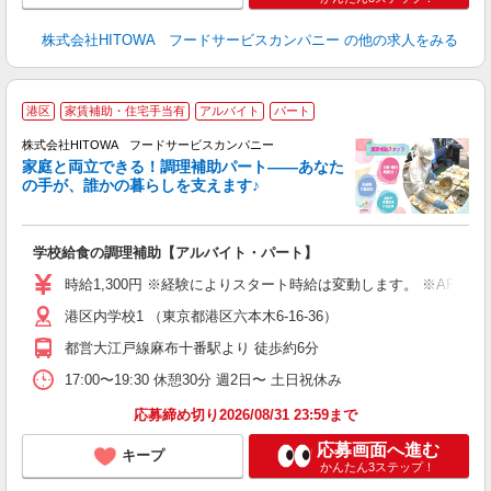
株式会社HITOWA フードサービスカンパニー
の他の求人をみる
港区
家賃補助・住宅手当有
アルバイト
パート
調
株式会社HITOWA フードサービスカンパニー
家庭と両立できる！調理補助パート――あなた
の手が、誰かの暮らしを支えます♪
し
ン
学校給食の調理補助【アルバイト・パート】
土
友
時給1,300円 ※経験によりスタート時給は変動します。 ※AP
資
港区内学校1 （東京都港区六本木6-16-36）
ー
代
都営大江戸線麻布十番駅より 徒歩約6分
費
17:00〜19:30 休憩30分 週2日〜 土日祝休み
休
応募締め切り2026/08/31 23:59まで
応募画面へ進む
キープ
かんたん3ステップ！