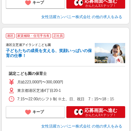
応募画面へ進む
キープ
かんたん3ステップ！
女性活躍カンパニー株式会社
の他の求人をみる
港区
家賃補助・住宅手当有
正社員
港区立芝浦アイランドこども園
子どもたちの成長を支える、笑顔いっぱいの保
育の仕事！
を
産
認定こども園の保育士
手
月給223,000円〜300,000円
東京都港区芝浦4丁目20-1
7:15〜22:00のシフト制 ※土、日、祝日 7：15〜18：15
応募画面へ進む
キープ
かんたん3ステップ！
女性活躍カンパニー株式会社
の他の求人をみる