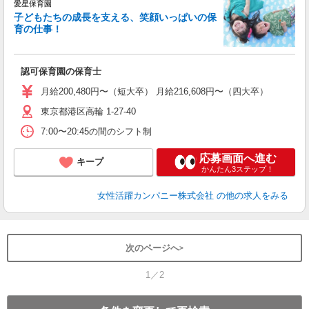
愛星保育園
子どもたちの成長を支える、笑顔いっぱいの保
育の仕事！
を
ブ
以
認可保育園の保育士
宅
h
月給200,480円〜（短大卒） 月給216,608円〜（四大卒）
東京都港区高輪 1-27-40
7:00〜20:45の間のシフト制
応募画面へ進む
キープ
かんたん3ステップ！
女性活躍カンパニー株式会社
の他の求人をみる
次のページへ
1／2