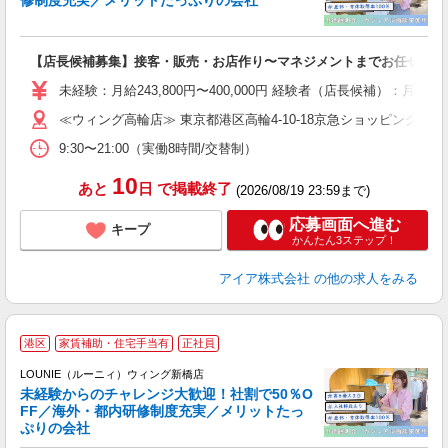
修制度充実／メリットたっぷりの会社
い
【店長候補募集】接客・販売・お店作り〜マネジメントまでお任せしま
入
た
未経験：月給243,800円〜400,000円 経験者（店長候補）
ス
≪ウィング高輪店≫ 東京都港区高輪4-10-18京急ショッピングプラザ
ぼ
9:30〜21:00（実働8時間/交替制）
割
10
あと
日
で掲載終了
(2026/08/19 23:59まで)
応募画面へ進む
キープ
かんたん3ステップ！
アイア株式会社
の他の求人をみる
港区
家賃補助・住宅手当有
正社員
ご
連
LOUNIE（ルーニィ）ウィング新橋店
未経験からのチャレンジ大歓迎！社割で50％O
FF／海外・都内研修制度充実／メリットたっ
ぷりの会社