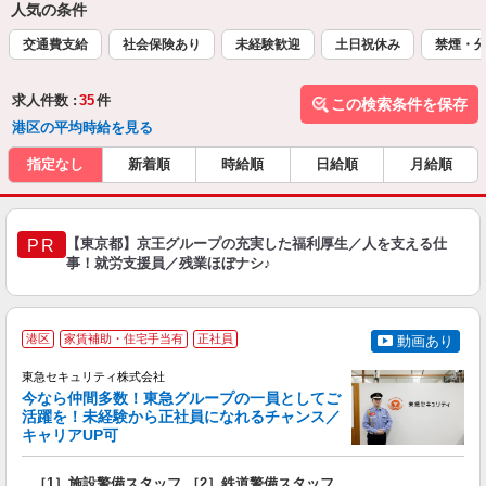
人気の条件
交通費支給
社会保険あり
未経験歓迎
土日祝休み
禁煙・
求人件数 :
35
件
この検索条件を保存
港区の平均時給を見る
指定なし
新着順
時給順
日給順
月給順
【東京都】京王グループの充実した福利厚生／人を支える仕
PR
事！就労支援員／残業ほぼナシ♪
＼
港区
家賃補助・住宅手当有
正社員
動画あり
東急セキュリティ株式会社
今なら仲間多数！東急グループの一員としてご
活躍を！未経験から正社員になれるチャンス／
キャリアUP可
ン
［1］施設警備スタッフ ［2］鉄道警備スタッフ
入