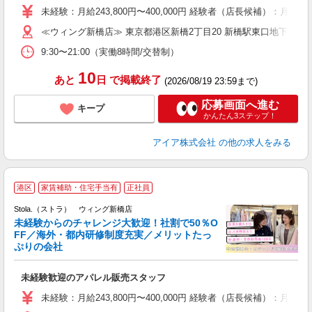
た
未経験：月給243,800円〜400,000円 経験者（店長候補）
ス
≪ウィング新橋店≫ 東京都港区新橋2丁目20 新橋駅東口地下街1
ぼ
9:30〜21:00（実働8時間/交替制）
割
10
あと
日
で掲載終了
(2026/08/19 23:59まで)
応募画面へ進む
キープ
かんたん3ステップ！
アイア株式会社
の他の求人をみる
港区
家賃補助・住宅手当有
正社員
ご
連
Stola.（ストラ） ウィング新橋店
未経験からのチャレンジ大歓迎！社割で50％O
FF／海外・都内研修制度充実／メリットたっ
ぷりの会社
い
未経験歓迎のアパレル販売スタッフ
入
未経験：月給243,800円〜400,000円 経験者（店長候補
迎