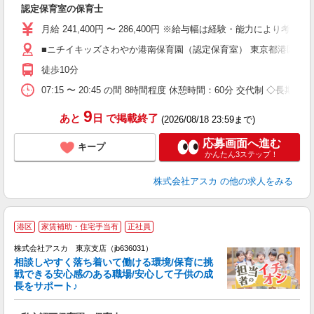
認定保育室の保育士
入
不
月給 241,400円 〜 286,400円 ※給与幅は経験・能力により考
あ
■ニチイキッズさわやか港南保育園（認定保育室） 東京都港区港南4
満
徒歩10分
ど
07:15 〜 20:45 の間 8時間程度 休憩時間：60分 交代
9
あと
日
で掲載終了
(2026/08/18 23:59まで)
応募画面へ進む
キープ
かんたん3ステップ！
株式会社アスカ
の他の求人をみる
港区
家賃補助・住宅手当有
正社員
株式会社アスカ 東京支店（jb636031）
相談しやすく落ち着いて働ける環境/保育に挑
戦できる安心感のある職場/安心して子供の成
長をサポート♪
面