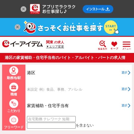
関東
の求人
▼エリア変更
港区の家賃補助・住宅手当有のバイト・アルバイト・パートの求人情
報一覧
港区
選択
勤務地/駅
未設定
例）食品、事務、アパレル
選択
職種
家賃補助・住宅手当有
選択
こだわり
を含まない
フリーワード