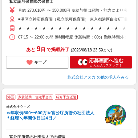
私立認可保育園の保育士
入
不
月給 270,610円 〜 350,000円 ※給与幅は経験・能力により考慮 
あ
■港区立神応保育園（私立認可保育園） 東京都港区白金6丁目9番5
未
★＝★＝★＝★＝★＝★＝★＝★＝★＝★＝★＝★＝★＝★＝★＝★＝
族
夕
07:15 〜 22:00 の間 8時間程度 休憩時間：60分 勤務時間
9
あと
日
で掲載終了
(2026/08/18 23:59まで)
応募画面へ進む
キープ
かんたん3ステップ！
株式会社アスカ
の他の求人をみる
港区
家賃補助・住宅手当有
紹介予定派遣
経
株式会社ウィズ
≪年収例500〜600万≫官公庁所管の社団法人
＊経理＼年間休日124日／
希
入
資
官公庁所管の社団法人での経理