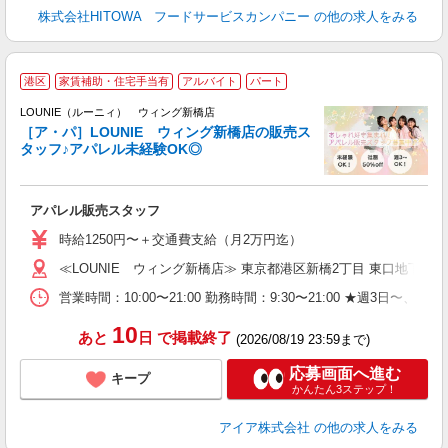
株式会社HITOWA フードサービスカンパニー
の他の求人をみる
港区
家賃補助・住宅手当有
アルバイト
パート
へ
け
LOUNIE（ルーニィ） ウィング新橋店
［ア・パ］LOUNIE ウィング新橋店の販売ス
タッフ♪アパレル未経験OK◎
し
アパレル販売スタッフ
入
時給1250円〜＋交通費支給（月2万円迄）
迎
≪LOUNIE ウィング新橋店≫ 東京都港区新橋2丁目 東口地下街1号
型
営業時間：10:00〜21:00 勤務時間：9:30〜21:00 ★週
り
10
あと
日
で掲載終了
(2026/08/19 23:59まで)
応募画面へ進む
キープ
かんたん3ステップ！
アイア株式会社
の他の求人をみる