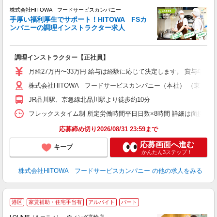
株式会社HITOWA フードサービスカンパニー
手厚い福利厚生でサポート！HITOWA FSカ
ンパニーの調理インストラクター求人
安
土
ス
調理インストラクター【正社員】
達
格
月給27万円〜33万円 給与は経験に応じて決定します。 賞与年2回
歓
株式会社HITOWA フードサービスカンパニー（本社） （東京都
～
JR品川駅、京急線北品川駅より徒歩約10分
支
フレックスタイム制 所定労働時間平日日数×8時間 詳細は面接時にご
応募締め切り2026/08/31 23:59まで
応募画面へ進む
キープ
かんたん3ステップ！
株式会社HITOWA フードサービスカンパニー
の他の求人をみる
港区
家賃補助・住宅手当有
アルバイト
パート
へ
け