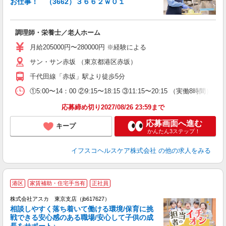
お仕事！ （3662）３６６２ｗ０１
っ
調理師・栄養士／老人ホーム
入
タ
月給205000円〜280000円 ※経験による
賞
サン・サン赤坂 （東京都港区赤坂）
千代田線「赤坂」駅より徒歩5分
度
①5:00〜14：00 ②9:15〜18:15 ③11:15〜20:15 （実働8時間）
応募締め切り2027/08/26 23:59まで
応募画面へ進む
キープ
かんたん3ステップ！
イフスコヘルスケア株式会社
の他の求人をみる
港区
家賃補助・住宅手当有
正社員
株式会社アスカ 東京支店（jb617627）
相談しやすく落ち着いて働ける環境/保育に挑
戦できる安心感のある職場/安心して子供の成