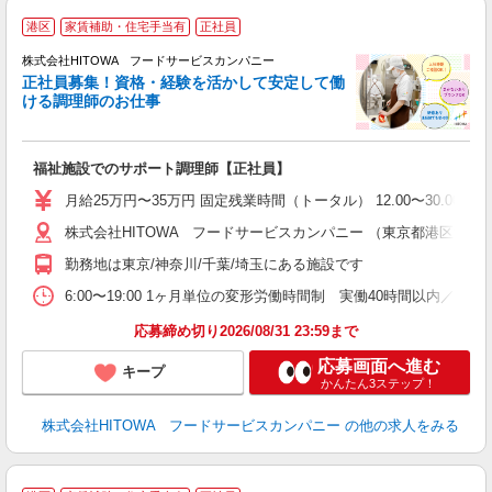
港区
家賃補助・住宅手当有
正社員
務
株式会社HITOWA フードサービスカンパニー
正社員募集！資格・経験を活かして安定して働
ける調理師のお仕事
食
の
福祉施設でのサポート調理師【正社員】
朝
寮
月給25万円〜35万円 固定残業時間（トータル） 12.00〜30.00時
説
株式会社HITOWA フードサービスカンパニー （東京都港区港南2-1
性
ル
勤務地は東京/神奈川/千葉/埼玉にある施設です
躍
べ
6:00〜19:00 1ヶ月単位の変形労働時間制 実働40時間以内／週平均 （
宅
応募締め切り2026/08/31 23:59まで
応募画面へ進む
キープ
かんたん3ステップ！
株式会社HITOWA フードサービスカンパニー
の他の求人をみる