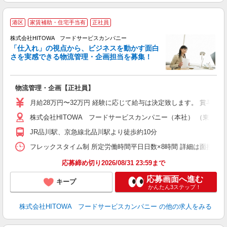
港区
家賃補助・住宅手当有
正社員
株式会社HITOWA フードサービスカンパニー
「仕入れ」の視点から、ビジネスを動かす面白
要
さを実感できる物流管理・企画担当を募集！
物流管理・企画【正社員】
土
テ
月給28万円〜32万円 経験に応じて給与は決定致します。 賞与年2
株式会社HITOWA フードサービスカンパニー（本社） （東京都
歓
K
JR品川駅、京急線北品川駅より徒歩約10分
～
日
フレックスタイム制 所定労働時間平日日数×8時間 詳細は面接時に
助
応募締め切り2026/08/31 23:59まで
応募画面へ進む
キープ
かんたん3ステップ！
株式会社HITOWA フードサービスカンパニー
の他の求人をみる