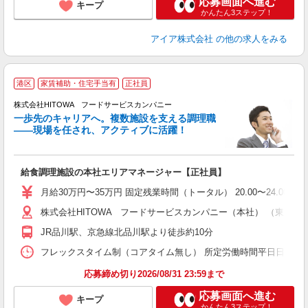
応募画面へ進む
キープ
かんたん3ステップ！
アイア株式会社
の他の求人をみる
港区
家賃補助・住宅手当有
正社員
株式会社HITOWA フードサービスカンパニー
一歩先のキャリアへ。複数施設を支える調理職
――現場を任され、アクティブに活躍！
食
給食調理施設の本社エリアマネージャー【正社員】
土
テ
月給30万円〜35万円 固定残業時間（トータル） 20.00〜24.00時
株式会社HITOWA フードサービスカンパニー（本社） （東京都
歓
K
JR品川駅、京急線北品川駅より徒歩約10分
～
日
フレックスタイム制（コアタイム無し） 所定労働時間平日日数×8時
助
応募締め切り2026/08/31 23:59まで
応募画面へ進む
キープ
かんたん3ステップ！