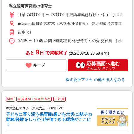
面
私立認可保育園の保育士
入
不
月給 240,000円 〜 280,000円 ※給与幅は経験・能力により考慮
休
■sakura保育園六本木（私立認可保育園） 東京都港区六本木4丁目5
満
徒歩3分
ど
07:15 〜 19:45 の間 8時間程度 休憩時間：60分 交代制 【勤
9
あと
日
で掲載終了
(2026/08/18 23:59まで)
応募画面へ進む
キープ
かんたん3ステップ！
株式会社アスカ
の他の求人をみる
港区
家賃補助・住宅手当有
正社員
株式会社アスカ 東京支店（jb631073）
子どもに寄り添う保育観/想いを大切に/駅チカ
勤務/経験をしっかり評価できる環境がここに
！
面