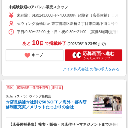
い
未経験歓迎のアパレル販売スタッフ
入
未経験：月給243,800円〜400,000円 経験者（店長候補
迎
≪ウィング新橋店≫ 東京都港区新橋２丁目東口地下街１号ウィング
型
平日/9:30〜22:00 土・日・祝/9:30〜21:00 （実働8時間/交替制）
り
10
あと
日
で掲載終了
(2026/08/19 23:59まで)
応募画面へ進む
キープ
かんたん3ステップ！
アイア株式会社
の他の求人をみる
港区
家賃補助・住宅手当有
正社員
ご
連
Stola.（ストラ）ウィング新橋店
☆店長候補☆社割で50％OFF／海外・都内研
修制度充実／メリットたっぷりの会社
い
【店長候補募集】接客・販売・お店作り〜マネジメントまでお任せしま
入