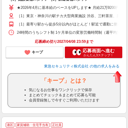
迎
★2026年4月に基本給のベースをUPします★ 月給21万9200円＋
駅
［1］東京・神奈川の駅チカ大型商業施設 渋谷、三軒茶屋、新宿
［1］最寄り駅から徒歩5分以内がほとんど！駅近で通勤に便利！ 
社
24時間のうちシフト制 1ケ月単位の変形労働時間制（週平均実働40時間
応募締め切り2027/04/08 23:59まで
応募画面へ進む
キープ
かんたん3ステップ！
東急セキュリティ株式会社
の他の求人をみる
「キープ」とは？
気になるお仕事をワンクリックで保存
まとめてチェック＆まとめて応募も可能
会員登録無しで今すぐご利用いただけます
私
港区
家賃補助・住宅手当有
正社員