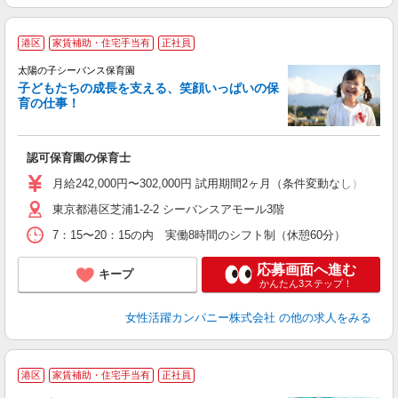
港区
家賃補助・住宅手当有
正社員
太陽の子シーバンス保育園
子どもたちの成長を支える、笑顔いっぱいの保
育の仕事！
を
ブ
以
認可保育園の保育士
月給242,000円〜302,000円 試用期間2ヶ月（条件変動なし）
東京都港区芝浦1-2-2 シーバンスアモール3階
7：15〜20：15の内 実働8時間のシフト制（休憩60分）
応募画面へ進む
キープ
かんたん3ステップ！
女性活躍カンパニー株式会社
の他の求人をみる
港区
家賃補助・住宅手当有
正社員