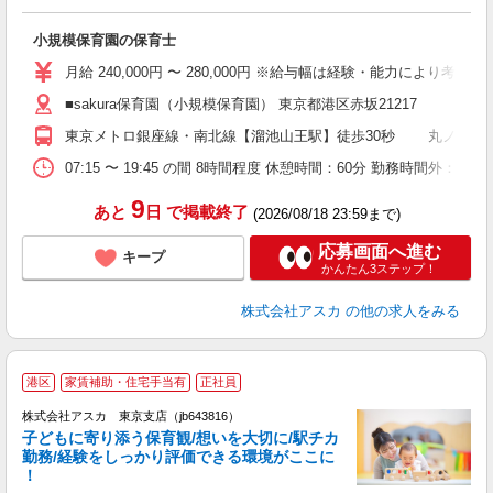
面
小規模保育園の保育士
入
不
月給 240,000円 〜 280,000円 ※給与幅は経験・能力により考
あ
■sakura保育園（小規模保育園） 東京都港区赤坂21217
（
東京メトロ銀座線・南北線【溜池山王駅】徒歩30秒 丸ノ内線
族
07:15 〜 19:45 の間 8時間程度 休憩時間：60分 勤務時間外
9
あと
日
で掲載終了
(2026/08/18 23:59まで)
応募画面へ進む
キープ
かんたん3ステップ！
株式会社アスカ
の他の求人をみる
港区
家賃補助・住宅手当有
正社員
株式会社アスカ 東京支店（jb643816）
子どもに寄り添う保育観/想いを大切に/駅チカ
勤務/経験をしっかり評価できる環境がここに
！