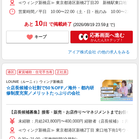
≪ウィング新橋店≫ 東京都港区新橋2丁目20 新橋駅東口地下街1
型
営業時間／平日 10:00〜22:00（土・日・祝のみ 10:00〜21:00）
り
10
あと
日
で掲載終了
(2026/08/19 23:59まで)
応募画面へ進む
キープ
かんたん3ステップ！
アイア株式会社
の他の求人をみる
港区
家賃補助・住宅手当有
正社員
ご
連
LOUNIE（ルーニィ）ウィング新橋店
☆店長候補☆社割で50％OFF／海外・都内研
修制度充実／メリットたっぷりの会社
い
【店長候補募集】接客・販売・お店作り〜マネジメントまでお任せしま
入
た
未経験：月給243,800円〜400,000円 経験者（店長候補）
ス
≪ウィング新橋店≫ 東京都港区新橋2丁目 東口地下街1号ウィング
ぼ