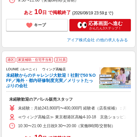
9:30〜21:00（実働8時間/交替制）
割
10
あと
日
で掲載終了
(2026/08/19 23:59まで)
応募画面へ進む
キープ
かんたん3ステップ！
アイア株式会社
の他の求人をみる
港区
家賃補助・住宅手当有
正社員
ご
連
LOUNIE（ルーニィ） ウィング高輪店
未経験からのチャレンジ大歓迎！社割で50％O
FF／海外・都内研修制度充実／メリットたっ
ぷりの会社
い
未経験歓迎のアパレル販売スタッフ
入
未経験：月給243,800円〜400,000円 経験者（店長候補
迎
≪ウィング高輪店≫ 東京都港区高輪4-10-18 京急ショッピングプラ
型
10:30〜21:00 土日祝9:30〜20:00（実働8時間/交替制）
り