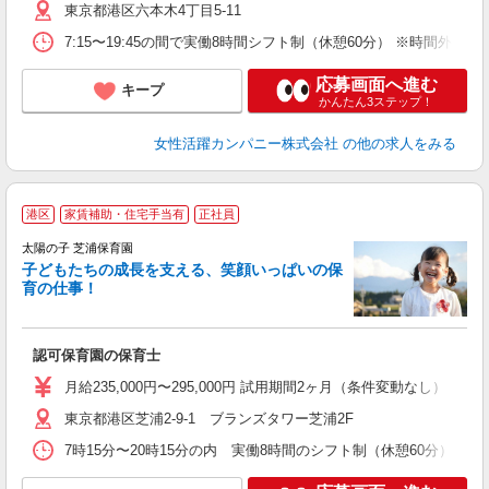
東京都港区六本木4丁目5-11
7:15〜19:45の間で実働8時間シフト制（休憩60分） ※時間外勤務
応募画面へ進む
キープ
かんたん3ステップ！
女性活躍カンパニー株式会社
の他の求人をみる
港区
家賃補助・住宅手当有
正社員
太陽の子 芝浦保育園
子どもたちの成長を支える、笑顔いっぱいの保
育の仕事！
を
オ
2
認可保育園の保育士
月給235,000円〜295,000円 試用期間2ヶ月（条件変動なし）
東京都港区芝浦2-9-1 ブランズタワー芝浦2F
7時15分〜20時15分の内 実働8時間のシフト制（休憩60分）