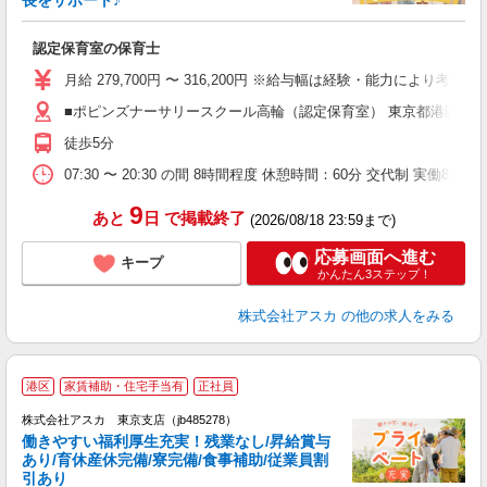
長をサポート♪
面
認定保育室の保育士
入
不
月給 279,700円 〜 316,200円 ※給与幅は経験・能力により考慮
あ
■ポピンズナーサリースクール高輪（認定保育室） 東京都港区三田4
未
徒歩5分
ど
07:30 〜 20:30 の間 8時間程度 休憩時間：60分 交代制 実
9
あと
日
で掲載終了
(2026/08/18 23:59まで)
応募画面へ進む
キープ
かんたん3ステップ！
株式会社アスカ
の他の求人をみる
港区
家賃補助・住宅手当有
正社員
株式会社アスカ 東京支店（jb485278）
働きやすい福利厚生充実！残業なし/昇給賞与
あり/育休産休完備/寮完備/食事補助/従業員割
引あり