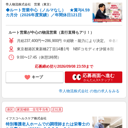
帝人物流株式会社 営業（東京）
◆ルート営業中心（ノルマなし） ★賞与4.59
カ月分（2026年度実績）／年間休日121日
す
ルート営業が中心の物流営業（直行直帰もアリ！）
経
2
月給237,400円〜286,900円 ※経験・能力により決定。 ※各
東京都港区東新橋2丁目14番1号 NBFコモディオ汐留８階
手
9:00〜17:45（休憩1時間）
応募締め切り2026/09/08 23:59まで
応募画面へ進む
キープ
かんたん3ステップ！
帝人物流株式会社
の他の求人をみる
港区
家賃補助・住宅手当有
正社員
イフスコヘルスケア株式会社
特別養護老人ホームでの調理師または栄養士の