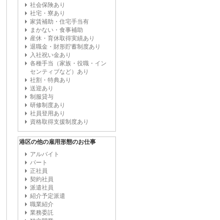
社会保険あり
社宅・寮あり
家賃補助・住宅手当有
まかない・食事補助
産休・育休取得実績あり
退職金・財形貯蓄制度あり
入社祝い金あり
各種手当（家族・役職・イン
センティブなど）あり
社割・特典あり
送迎あり
制服貸与
研修制度あり
社員登用あり
資格取得支援制度あり
港区の他の雇用形態のお仕事
アルバイト
パート
正社員
契約社員
派遣社員
紹介予定派遣
職業紹介
業務委託