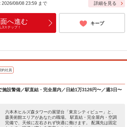
6/08/08 23:59 まで
詳細を見る
画面へ進む
キープ
ん3ステップ！
契約社員
施設警備／駅直結・完全屋内／日給1万3126円〜／週3日〜
六本木ヒルズ森タワーの展望台「東京シティビュー」と、
森美術館エリアがあなたの職場。 駅直結・完全屋内・空調
完備で、天候に左右されず快適に働けます。 配属先は固定