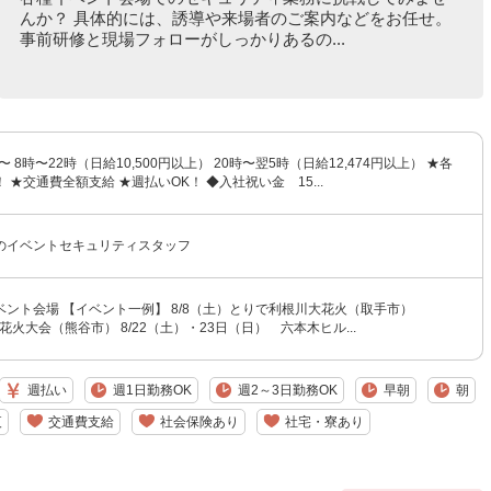
んか？ 具体的には、誘導や来場者のご案内などをお任せ。
事前研修と現場フォローがしっかりあるの...
〜 8時〜22時（日給10,500円以上） 20時〜翌5時（日給12,474円以上） ★各
 ★交通費全額支給 ★週払いOK！ ◆入社祝い金 15...
のイベントセキュリティスタッフ
ント会場 【イベント一例】 8/8（土）とりで利根川大花火（取手市）
谷花火大会（熊谷市） 8/22（土）・23日（日） 六本木ヒル...
週払い
週1日勤務OK
週2～3日勤務OK
早朝
朝
夜
交通費支給
社会保険あり
社宅・寮あり