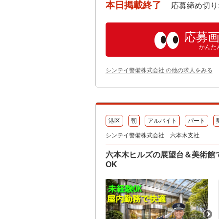
本日掲載終了
応募締め切り: 202
応募
かんた
シンテイ警備株式会社 の他の求人をみる
港区
朝
アルバイト
パート
シンテイ警備株式会社 六本木支社
六本木ヒルズの展望台＆美術館で
OK