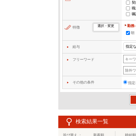
契
職
嘱
勤務
選択・変更
特徴
朝
給与
フリーワード
その他の条件
指定
この
検索結果一覧
並び替え ：
新着順
時給順