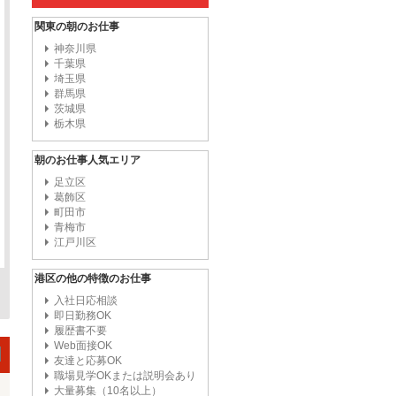
関東の朝のお仕事
神奈川県
千葉県
埼玉県
群馬県
茨城県
栃木県
朝のお仕事人気エリア
足立区
葛飾区
町田市
青梅市
江戸川区
港区の他の特徴のお仕事
入社日応相談
即日勤務OK
履歴書不要
Web面接OK
友達と応募OK
職場見学OKまたは説明会あり
大量募集（10名以上）