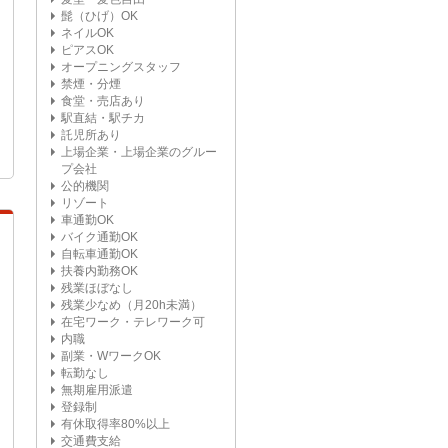
髭（ひげ）OK
ネイルOK
ピアスOK
オープニングスタッフ
禁煙・分煙
食堂・売店あり
駅直結・駅チカ
託児所あり
上場企業・上場企業のグルー
プ会社
公的機関
リゾート
車通勤OK
バイク通勤OK
自転車通勤OK
扶養内勤務OK
残業ほぼなし
残業少なめ（月20h未満）
在宅ワーク・テレワーク可
内職
副業・WワークOK
転勤なし
無期雇用派遣
登録制
有休取得率80%以上
交通費支給