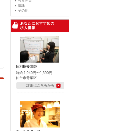
独立開業
嘱託
その他
あなたにおすすめの
求人情報
個別指導講師
時給 1,040円〜1,390円
仙台市青葉区
詳細はこちらから