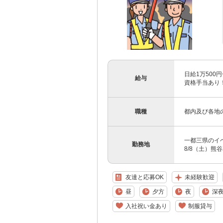
日給1万500円
給与
資格手当あり！
職種
都内及び各地
一都三県のイベ
勤務地
8/8（土）熊
友達と応募OK
未経験歓迎
昼
夕方
夜
深
入社祝い金あり
制服貸与