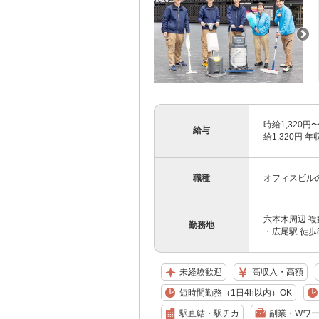
時給1,320円
給与
給1,320円 年
職種
オフィスビル
六本木周辺 複
勤務地
・広尾駅 徒歩
未経験歓迎
高収入・高額
短時間勤務（1日4h以内）OK
駅直結・駅チカ
副業・Wワー