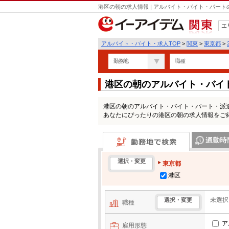
港区の朝の求人情報 | アルバイト・バイト・パー
エ
関東
アルバイト・バイト・求人TOP
>
関東
>
東京都
>
勤務地
職種
港区の朝のアルバイト・バイ
港区の朝のアルバイト・バイト・パート・派
あなたにぴったりの港区の朝の求人情報をご
勤務地で検索
通勤時間・区
選択・変更
東京都
港区
未選択
選択・変更
職種
ア
雇用形態