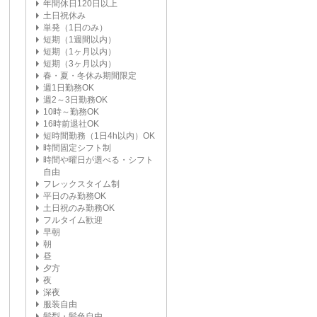
年間休日120日以上
土日祝休み
単発（1日のみ）
短期（1週間以内）
短期（1ヶ月以内）
短期（3ヶ月以内）
春・夏・冬休み期間限定
週1日勤務OK
週2～3日勤務OK
10時～勤務OK
16時前退社OK
短時間勤務（1日4h以内）OK
時間固定シフト制
時間や曜日が選べる・シフト
自由
フレックスタイム制
平日のみ勤務OK
土日祝のみ勤務OK
フルタイム歓迎
早朝
朝
昼
夕方
夜
深夜
服装自由
髪型・髪色自由