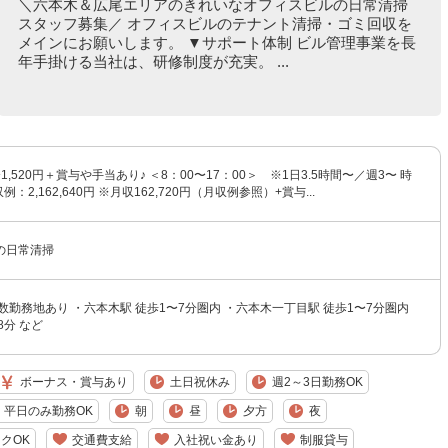
＼六本木＆広尾エリアのきれいなオフィスビルの日常清掃
スタッフ募集／ オフィスビルのテナント清掃・ゴミ回収を
メインにお願いします。 ▼サポート体制 ビル管理事業を長
年手掛ける当社は、研修制度が充実。 ...
〜1,520円＋賞与や手当あり♪ ＜8：00〜17：00＞ ※1日3.5時間〜／週3〜 時
収例：2,162,640円 ※月収162,720円（月収例参照）+賞与...
の日常清掃
数勤務地あり ・六本木駅 徒歩1〜7分圏内 ・六本木一丁目駅 徒歩1〜7分圏内
8分 など
ボーナス・賞与あり
土日祝休み
週2～3日勤務OK
平日のみ勤務OK
朝
昼
夕方
夜
クOK
交通費支給
入社祝い金あり
制服貸与