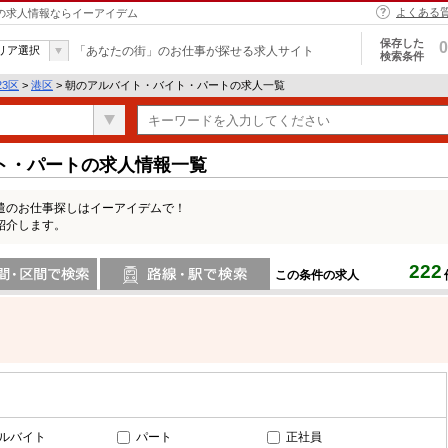
よくある
トの求人情報ならイーアイデム
保存した
0
リア選択
「あなたの街」のお仕事が探せる求人サイト
検索条件
23区
>
港区
> 朝のアルバイト・バイト・パートの求人一覧
ト・パートの求人情報一覧
遣のお仕事探しはイーアイデムで！
紹介します。
222
この条件の求人
間で検索
路線・駅・駅で検索
ルバイト
パート
正社員