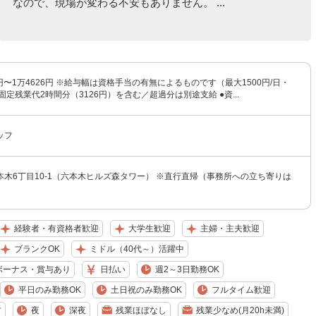
なので、現場が変わる不安もありません。 ...
6円〜1万4626円 ※給与幅は資格手当の有無によるものです（最大1500円/日・
固定残業代2時間分（3126円）を含む／超過分は別途支給 ●資...
ッフ
木6丁目10-1（六本木ヒルズ森タワー） ※直行直帰（事務所への立ち寄りは
経験者・有資格者歓迎
大学生歓迎
主婦・主夫歓迎
ブランクOK
ミドル（40代～）活躍中
ボーナス・賞与あり
日払い
週2～3日勤務OK
平日のみ勤務OK
土日祝のみ勤務OK
フルタイム歓迎
方
夜
深夜
残業ほぼなし
残業少なめ(月20h未満)