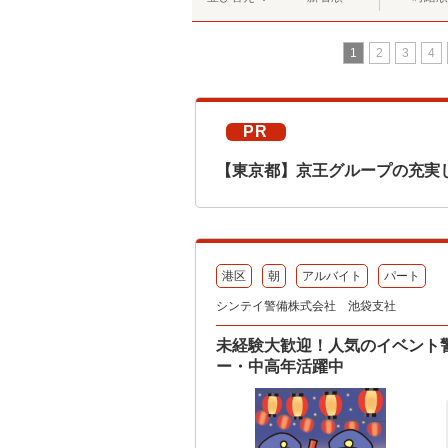
1
2
3
4
PR
【東京都】京王グループの充実
港区
朝
アルバイト
パート
シンテイ警備株式会社 池袋支社
未経験大歓迎！人気のイベント
ー・中高年活躍中