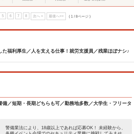
5
6
7
8
次へ >
最後へ>>
( 1 / 8ページ )
した福利厚生／人を支える仕事！就労支援員／残業ほぼナシ♪
警備／短期・長期どちらも可／勤務地多数／大学生・フリータ
警備業法により、18歳以上であれば応募OK！ 未経験から、
各種イベント会場でのセキュリティ業務に挑戦してみませ