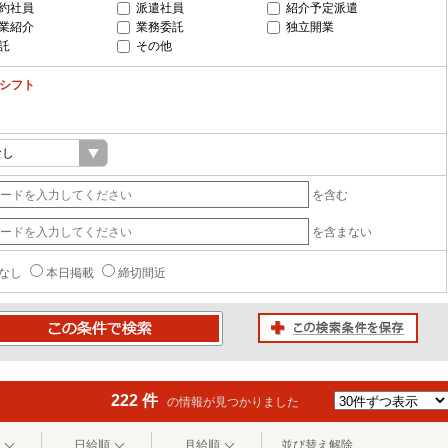
約社員
派遣社員
紹介予定派遣
業紹介
業務委託
独立開業
託
その他
-シフト
を含む
を含まない
なし
本日掲載
締切間近
この検索条件を保存
条件で検索
222 件
の情報が見つかりました
日給順
月給順
並び替え解除