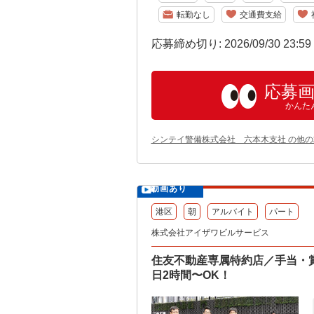
転勤なし
交通費支給
応募締め切り: 2026/09/30 23:5
応募
かんた
シンテイ警備株式会社 六本木支社 の他
動画あり
港区
朝
アルバイト
パート
株式会社アイザワビルサービス
住友不動産専属特約店／手当・
日2時間〜OK！