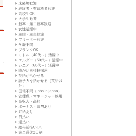
未経験歓迎
経験者・有資格者歓迎
高校生OK
大学生歓迎
新卒・第二新卒歓迎
女性活躍中
主婦・主夫歓迎
フリーター歓迎
学歴不問
ブランクOK
ミドル（40代～）活躍中
エルダー（50代～）活躍中
シニア（60代～）活躍中
障がい者積極採用
英語が活かせる
語学力を活かせる（英語以
外）
国籍不問（jobs in japan）
管理職・マネージャー採用
高収入・高額
ボーナス・賞与あり
昇給あり
日払い
週払い
給与前払いOK
完全週休2日制