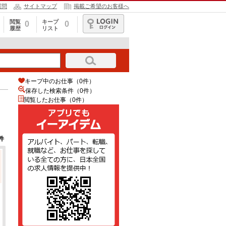
質問
サイトマップ
掲載ご希望のお客様へ
閲覧
キープ
0
0
履歴
リスト
ログイン
キープ中のお仕事（0件）
保存した検索条件（
0
件）
閲覧したお仕事（0件）
件