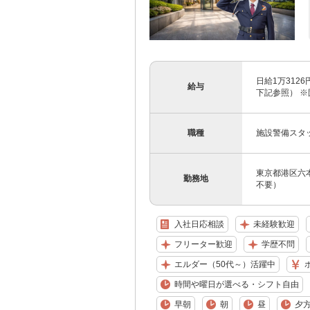
日給1万312
給与
下記参照） ※
職種
施設警備スタ
東京都港区六本
勤務地
不要）
入社日応相談
未経験歓迎
フリーター歓迎
学歴不問
エルダー（50代～）活躍中
時間や曜日が選べる・シフト自由
早朝
朝
昼
夕