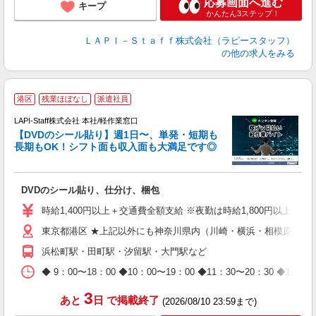
応募画面へ進む
キープ
かんたん3ステップ！
ＬＡＰＩ－Ｓｔａｆｆ株式会社（ラピースタッフ）
の他の求人をみる
＼
港区
残業ほぼなし
派遣社員
LAPI-Staff株式会社 本社/軽作業窓口
【DVDのシール貼り】週1日〜、単発・短期も
長期もOK！シフト面も収入面も大満足です◎
働
DVDのシール貼り、仕分け、梱包
入
量
時給1,400円以上＋交通費全額支給 ※夜勤は時給1,800円以上（深夜手
迎
東京都港区 ★上記以外にも神奈川県内（川崎・横浜・相模原など
給
期
浜松町駅・田町駅・汐留駅・大門駅など
休
日
◆ 9：00〜18：00 ◆10：00〜19：00 ◆11：30〜2
タ
3
あと
日
で掲載終了
(2026/08/10 23:59まで)