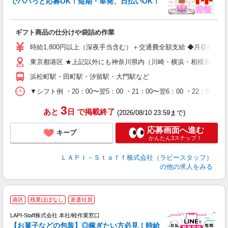
でパパっと応募OK！短期・単発、日払いOK！
業
ギフト商品の仕分けや袋詰め作業
入
量
時給1,800円以上（深夜手当含む）＋交通費全額支給 ◆月収例 316,8
迎
東京都港区 ★上記以外にも神奈川県内（川崎・横浜・相模原など
給
期
浜松町駅・田町駅・汐留駅・大門駅など
休
シ
▼シフト例 ・20：00〜翌5：00 ・21：00〜翌6：00 ・
深
3
あと
日
で掲載終了
(2026/08/10 23:59まで)
応募画面へ進む
キープ
かんたん3ステップ！
ＬＡＰＩ－Ｓｔａｆｆ株式会社（ラピースタッフ）
の他の求人をみる
港区
残業ほぼなし
派遣社員
LAPI-Staff株式会社 本社/軽作業窓口
【お菓子などの包装】◎稼ぎたい方必見！時給