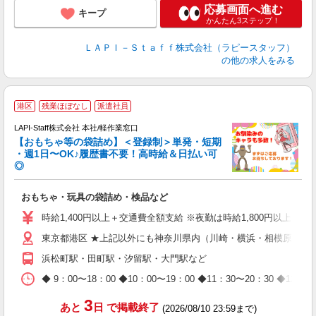
応募画面へ進む
キープ
かんたん3ステップ！
ＬＡＰＩ－Ｓｔａｆｆ株式会社（ラピースタッフ）
の他の求人をみる
港区
残業ほぼなし
派遣社員
LAPI-Staff株式会社 本社/軽作業窓口
【おもちゃ等の袋詰め】＜登録制＞単発・短期
・週1日〜OK♪履歴書不要！高時給＆日払い可
◎
必
おもちゃ・玩具の袋詰め・検品など
入
量
時給1,400円以上＋交通費全額支給 ※夜勤は時給1,800円以上（深夜手
迎
東京都港区 ★上記以外にも神奈川県内（川崎・横浜・相模原など
給
期
浜松町駅・田町駅・汐留駅・大門駅など
休
日
◆ 9：00〜18：00 ◆10：00〜19：00 ◆11：30〜2
タ
3
あと
日
で掲載終了
(2026/08/10 23:59まで)