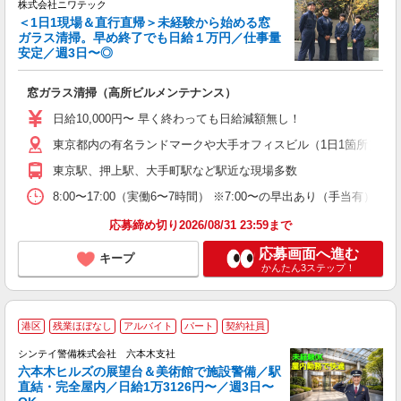
株式会社ニワテック
勤
＜1日1現場＆直行直帰＞未経験から始める窓
ガラス清掃。早め終了でも日給１万円／仕事量
安定／週3日〜◎
で
窓ガラス清掃（高所ビルメンテナンス）
入
フ
日給10,000円〜 早く終わっても日給減額無し！
由
与
東京都内の有名ランドマークや大手オフィスビル（1日1箇所） 
東京駅、押上駅、大手町駅など駅近な現場多数
8:00〜17:00（実働6〜7時間） ※7:00〜の早出あり（手
応募締め切り2026/08/31 23:59まで
応募画面へ進む
キープ
かんたん3ステップ！
港区
残業ほぼなし
アルバイト
パート
契約社員
シンテイ警備株式会社 六本木支社
六本木ヒルズの展望台＆美術館で施設警備／駅
直結・完全屋内／日給1万3126円〜／週3日〜