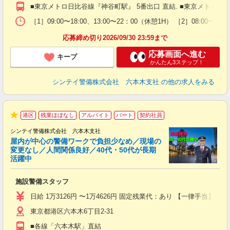
払
■東京メトロ日比谷線『神谷町駅』 5番出口 直結. ■東京メトロ南北
前
イ
［1］09:00〜18:00、13:00〜22：00（休憩1H） ［2］08:0
勤
応募締め切り2026/09/30 23:59まで
応募画面へ進む
キープ
かんたん3ステップ！
シンテイ警備株式会社 六本木支社
の他の求人をみる
港区
残業ほぼなし
アルバイト
パート
契約社員
★
シンテイ警備株式会社 六本木支社
屋内が中心の警備ワークで負担少なめ／現場の
変更なし／人間関係良好／40代・50代が長期
活躍中
ト
施設警備スタッフ
入
験
日給 1万3126円 〜1万4626円 固定残業代：あり 【一律手当】 
躍
東京都港区六本木6丁目2-31
（
払
■各線「六本木駅」直結