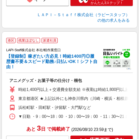
かんたん3ステップ！
ＬＡＰＩ－Ｓｔａｆｆ株式会社（ラピースタッフ）
の他の求人をみる
港区
残業ほぼなし
派遣社員
LAPI-Staff株式会社 本社/軽作業窓口
【登録制】稼ぎたい方必見！時給1400円◎履
歴書不要＆スピード勤務♪日払いOK！シフト自
由！
と
アニメグッズ・お菓子等の仕分け・梱包
入
量
時給1,400円以上＋交通費全額支給 ※夜勤は時給1,800円以上（深夜手当
迎
東京都港区 ★上記以外にも神奈川県内（川崎・横浜・相模原など
給
期
浜松町駅・田町駅・汐留駅・大門駅など
休
日
▼日勤 ・9：00〜18：00 ・10：00〜19：00 ・11：3
タ
3
あと
日
で掲載終了
(2026/08/10 23:59まで)