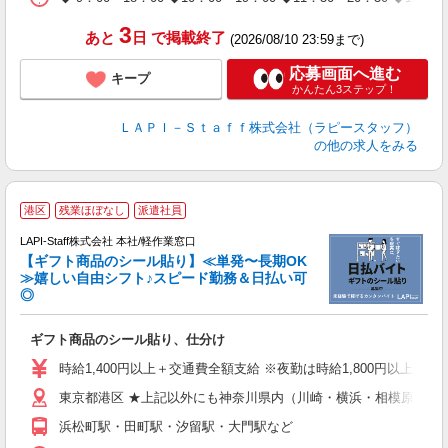
タ
3
あと
日
で掲載終了
(2026/08/10 23:59まで)
応募画面へ進む
キープ
かんたん3ステップ！
ＬＡＰＩ－Ｓｔａｆｆ株式会社（ラピースタッフ）
の他の求人をみる
港区
残業ほぼなし
派遣社員
LAPI-Staff株式会社 本社/軽作業窓口
【ギフト商品のシール貼り】≪単発〜長期OK
≫嬉しい自由シフト♪スピード勤務＆日払い可
◎
入
ギフト商品のシール貼り、仕分け
量
迎
時給1,400円以上＋交通費全額支給 ※夜勤は時給1,800円以上（深夜手
給
東京都港区 ★上記以外にも神奈川県内（川崎・横浜・相模原など
期
休
浜松町駅・田町駅・汐留駅・大門駅など
日