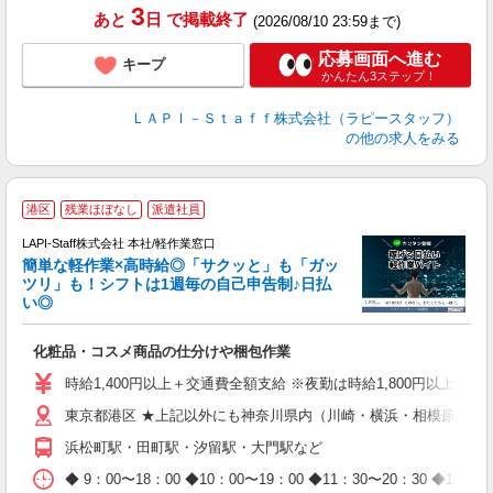
3
あと
日
で掲載終了
(2026/08/10 23:59まで)
応募画面へ進む
キープ
かんたん3ステップ！
ＬＡＰＩ－Ｓｔａｆｆ株式会社（ラピースタッフ）
の他の求人をみる
港区
残業ほぼなし
派遣社員
LAPI-Staff株式会社 本社/軽作業窓口
簡単な軽作業×高時給◎「サクッと」も「ガッ
談
ツリ」も！シフトは1週毎の自己申告制♪日払
い◎
こ
化粧品・コスメ商品の仕分けや梱包作業
入
量
時給1,400円以上＋交通費全額支給 ※夜勤は時給1,800円以上（深夜手当
迎
東京都港区 ★上記以外にも神奈川県内（川崎・横浜・相模原など
給
期
浜松町駅・田町駅・汐留駅・大門駅など
休
日
◆ 9：00〜18：00 ◆10：00〜19：00 ◆11：30〜2