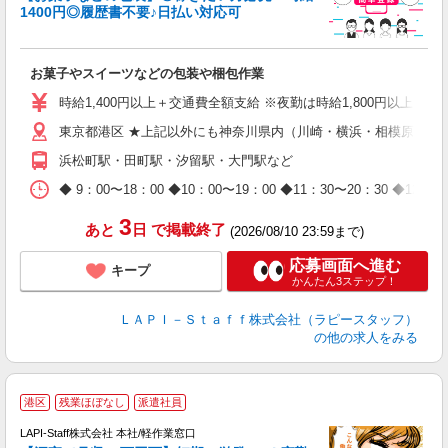
1400円◎履歴書不要♪日払い対応可
た
お菓子やスイーツなどの包装や梱包作業
入
量
時給1,400円以上＋交通費全額支給 ※夜勤は時給1,800円以上（深夜手当
迎
東京都港区 ★上記以外にも神奈川県内（川崎・横浜・相模原など
給
期
浜松町駅・田町駅・汐留駅・大門駅など
休
日
◆ 9：00〜18：00 ◆10：00〜19：00 ◆11：30〜2
タ
3
あと
日
で掲載終了
(2026/08/10 23:59まで)
応募画面へ進む
キープ
かんたん3ステップ！
ＬＡＰＩ－Ｓｔａｆｆ株式会社（ラピースタッフ）
の他の求人をみる
港区
残業ほぼなし
派遣社員
で
LAPI-Staff株式会社 本社/軽作業窓口