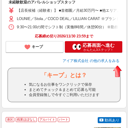
未経験歓迎のアパレルショップスタッフ
迎
【店長候補（経験者）】 ■首都圏／月給30万円〜 ■他エリア／月給25万
型
LOUNIE／Stola.／COCO DEAL／LILLIAN 
9:30〜21:00の間でシフト制（実働8時間／休憩90分） ※勤務時
り
応募締め切り2026/11/30 23:59まで
応募画面へ進む
キープ
かんたん3ステップ！
アイア株式会社
の他の求人をみる
「キープ」とは？
気になるお仕事をワンクリックで保存
まとめてチェック＆まとめて応募も可能
会員登録無しで今すぐご利用いただけます
港区
残業ほぼなし
アルバイト
パート
動画あり