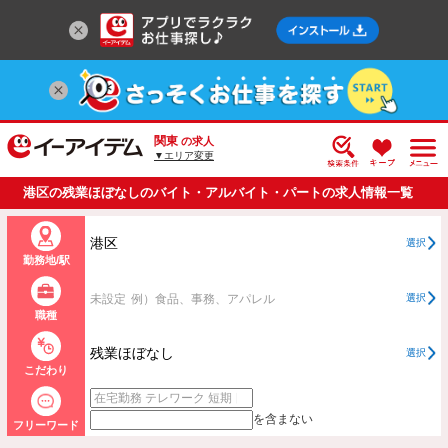
関東
の求人
▼エリア変更
港区の残業ほぼなしのバイト・アルバイト・パートの求人情報一覧
港区
選択
勤務地/駅
未設定
例）食品、事務、アパレル
選択
職種
残業ほぼなし
選択
こだわり
を含まない
フリーワード