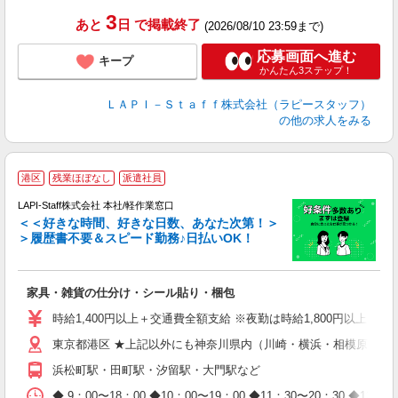
タ
3
あと
日
で掲載終了
(2026/08/10 23:59まで)
応募画面へ進む
キープ
かんたん3ステップ！
ＬＡＰＩ－Ｓｔａｆｆ株式会社（ラピースタッフ）
の他の求人をみる
港区
残業ほぼなし
派遣社員
LAPI-Staff株式会社 本社/軽作業窓口
＜＜好きな時間、好きな日数、あなた次第！＞
＞履歴書不要＆スピード勤務♪日払いOK！
者
家具・雑貨の仕分け・シール貼り・梱包
入
量
時給1,400円以上＋交通費全額支給 ※夜勤は時給1,800円以上（深夜手
迎
東京都港区 ★上記以外にも神奈川県内（川崎・横浜・相模原など
給
期
浜松町駅・田町駅・汐留駅・大門駅など
休
日
◆ 9：00〜18：00 ◆10：00〜19：00 ◆11：30〜2