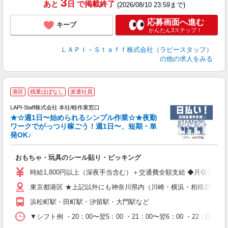
3
あと
日
で掲載終了
(2026/08/10 23:59まで)
応募画面へ進む
キープ
かんたん3ステップ！
ＬＡＰＩ－Ｓｔａｆｆ株式会社（ラピースタッフ）
の他の求人をみる
港区
残業ほぼなし
派遣社員
LAPI-Staff株式会社 本社/軽作業窓口
★☆週1日〜始められるシンプル作業☆★夜勤
ワークでがっつり稼ごう！週1日〜、短期・単
発OK♪
ン
おもちゃ・玩具のシール貼り・ピッキング
入
量
時給1,800円以上（深夜手当含む）＋交通費全額支給 ◆月収例 316,8
迎
東京都港区 ★上記以外にも神奈川県内（川崎・横浜・相模原など
給
期
浜松町駅・田町駅・汐留駅・大門駅など
休
シ
▼シフト例 ・20：00〜翌5：00 ・21：00〜翌6：00 ・
深