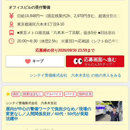
ト
オフィスビルの受付警備
入
験
日給14,848円〜（固定残業代2h、2,970円含む、超過分別途支給
躍
東京都港区六本木1丁目9-10
（
払
■東京メトロ南北線「六本木一丁目駅」徒歩5分 ■日比谷線「神谷
前
イ
20:00〜8:30（休憩2.5h） ※週3日〜応相談（シフト自己申告制）
勤
応募締め切り2026/09/30 23:59まで
応募画面へ進む
キープ
かんたん3ステップ！
シンテイ警備株式会社 六本木支社
の他の求人をみる
港区
残業ほぼなし
アルバイト
パート
契約社員
★
シンテイ警備株式会社 六本木支社
屋内が中心の警備ワークで負担少なめ／現場の
変更なし／人間関係良好／40代・50代が長期
活躍中
ト