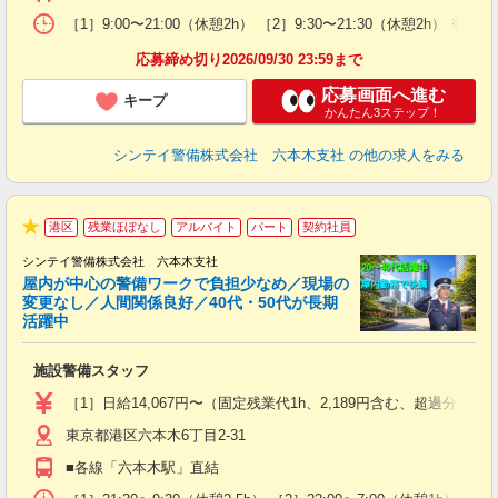
前
イ
［1］9:00〜21:00（休憩2h） ［2］9:30〜21:30（休憩
勤
応募締め切り2026/09/30 23:59まで
応募画面へ進む
キープ
かんたん3ステップ！
シンテイ警備株式会社 六本木支社
の他の求人をみる
港区
残業ほぼなし
アルバイト
パート
契約社員
★
シンテイ警備株式会社 六本木支社
屋内が中心の警備ワークで負担少なめ／現場の
変更なし／人間関係良好／40代・50代が長期
活躍中
ト
施設警備スタッフ
入
験
［1］日給14,067円〜（固定残業代1h、2,189円含む、超過
躍
東京都港区六本木6丁目2-31
（
払
■各線「六本木駅」直結
前
イ