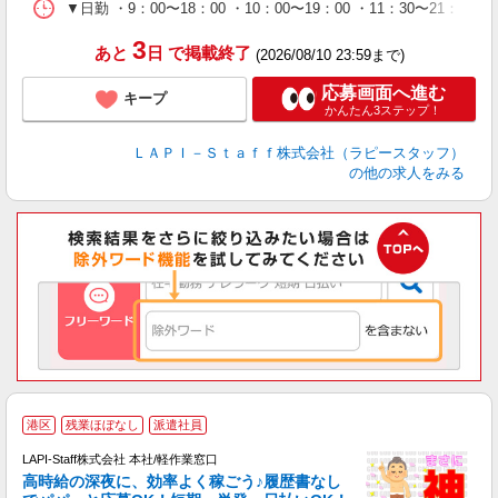
タ
▼日勤 ・9：00〜18：00 ・10：00〜19：00 ・11：3
3
あと
日
で掲載終了
(2026/08/10 23:59まで)
応募画面へ進む
キープ
かんたん3ステップ！
ＬＡＰＩ－Ｓｔａｆｆ株式会社（ラピースタッフ）
の他の求人をみる
港区
残業ほぼなし
派遣社員
LAPI-Staff株式会社 本社/軽作業窓口
し
高時給の深夜に、効率よく稼ごう♪履歴書なし