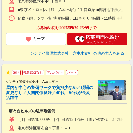
東京都港区六本木6丁目10-1
（
払
■東京メトロ日比谷線「六本木駅」1出口直結 ■都営地下鉄大江戸
前
イ
勤務形態：シフト制 実働時間：1日あたり7時間〜11時間 平均勤務日数：1
勤
応募締め切り2026/09/30 23:59まで
応募画面へ進む
キープ
かんたん3ステップ！
シンテイ警備株式会社 六本木支社
の他の求人をみる
港区
残業ほぼなし
アルバイト
パート
★
シンテイ警備株式会社 六本木支社
屋内が中心の警備ワークで負担少なめ／現場の
変更なし／人間関係良好／40代・50代が長期
活躍中
ト
麻布台ヒルズの駐車場警備
入
験
［1］日給10,000円 ［2］日給13,126円（固定残業代、3,1
躍
東京都港区麻布台１丁目１－１
（