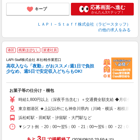
応募画面へ進む
キープ
かんたん3ステップ！
ＬＡＰＩ－Ｓｔａｆｆ株式会社（ラピースタッフ）
の他の求人をみる
港区
残業ほぼなし
派遣社員
LAPI-Staff株式会社 本社/軽作業窓口
高収入なら「夜勤」がおススメ♪週1日で負担
ど
少なめ、週5日で安定収入どちらもOK!
マ
お菓子等の仕分け・梱包
入
量
時給1,800円以上（深夜手当含む）＋交通費全額支給 ◆月収例 316,8
迎
東京都港区 ★上記以外にも神奈川県内（川崎・横浜・相模原など
給
期
浜松町駅・田町駅・汐留駅・大門駅など
休
シ
▼シフト例 ・20：00〜翌5：00 ・21：00〜翌6：00 ・
深
3
あと
日
で掲載終了
(2026/08/10 23:59まで)