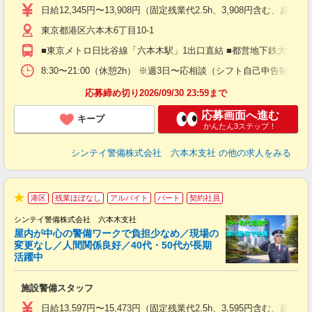
験
日給12,345円〜13,908円（固定残業代2.5h、3,908円含
躍
東京都港区六本木6丁目10-1
（
払
■東京メトロ日比谷線「六本木駅」1出口直結 ■都営地下鉄大江戸線
前
イ
8:30〜21:00（休憩2h） ※週3日〜応相談（シフト自己申告制）
勤
応募締め切り2026/09/30 23:59まで
応募画面へ進む
キープ
かんたん3ステップ！
シンテイ警備株式会社 六本木支社
の他の求人をみる
港区
残業ほぼなし
アルバイト
パート
契約社員
★
シンテイ警備株式会社 六本木支社
屋内が中心の警備ワークで負担少なめ／現場の
変更なし／人間関係良好／40代・50代が長期
活躍中
ト
施設警備スタッフ
入
験
日給13,597円〜15,473円（固定残業代2.5h、3,595円含