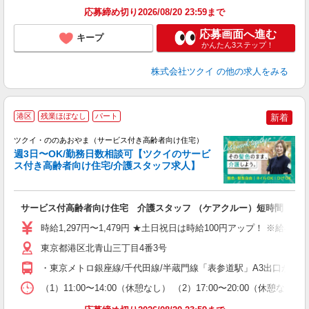
応募締め切り2026/08/20 23:59まで
応募画面へ進む
キープ
かんたん3ステップ！
株式会社ツクイ
の他の求人をみる
港区
残業ほぼなし
パート
新着
ツクイ・ののあおやま（サービス付き高齢者向け住宅）
週3日〜OK/勤務日数相談可【ツクイのサービ
ス付き高齢者向け住宅/介護スタッフ求人】
各
サービス付高齢者向け住宅 介護スタッフ （ケアクルー）短時間
入
り
時給1,297円〜1,479円 ★土日祝日は時給100円アップ！ ※給
リ
ー
東京都港区北青山三丁目4番3号
O
・東京メトロ銀座線/千代田線/半蔵門線「表参道駅」A3出口から徒
な
（1）11:00〜14:00（休憩なし） （2）17:00〜20:00（
髪