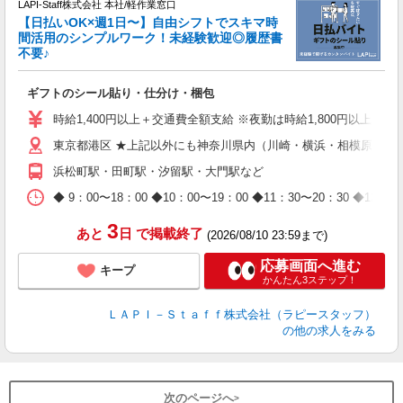
LAPI-Staff株式会社 本社/軽作業窓口
【日払いOK×週1日〜】自由シフトでスキマ時
間活用のシンプルワーク！未経験歓迎◎履歴書
不要♪
き
入
ギフトのシール貼り・仕分け・梱包
量
迎
時給1,400円以上＋交通費全額支給 ※夜勤は時給1,800円以上（深夜手
給
東京都港区 ★上記以外にも神奈川県内（川崎・横浜・相模原など
期
休
浜松町駅・田町駅・汐留駅・大門駅など
日
タ
◆ 9：00〜18：00 ◆10：00〜19：00 ◆11：30〜2
3
あと
日
で掲載終了
(2026/08/10 23:59まで)
応募画面へ進む
キープ
かんたん3ステップ！
ＬＡＰＩ－Ｓｔａｆｆ株式会社（ラピースタッフ）
の他の求人をみる
次のページへ