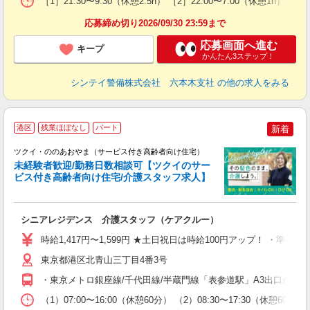
［1］21:30〜9:30（休憩2.5h） ［2］22:00〜7:00（休
勤
応募締め切り2026/09/30 23:59まで
応募画面へ進む
キープ
かんたん3ステップ！
シンテイ警備株式会社 六本木支社
の他の求人をみる
港区
残業ほぼなし
パート
新着
ツクイ・ののあおやま（サービス付き高齢者向け住宅）
未経験者歓迎/勤務日数相談可【ツクイのサー
ビス付き高齢者向け住宅/介護スタッフ求人】
各
シニアレジデンス 介護スタッフ（ケアクルー）
入
り
時給1,417円〜1,599円 ★土日祝日は時給100円アップ！ ・準夜勤
リ
ー
東京都港区北青山三丁目4番3号
O
・東京メトロ銀座線/千代田線/半蔵門線「表参道駅」A3出口から徒
な
（1）07:00〜16:00（休憩60分） （2）08:30〜17:30（休憩
髪