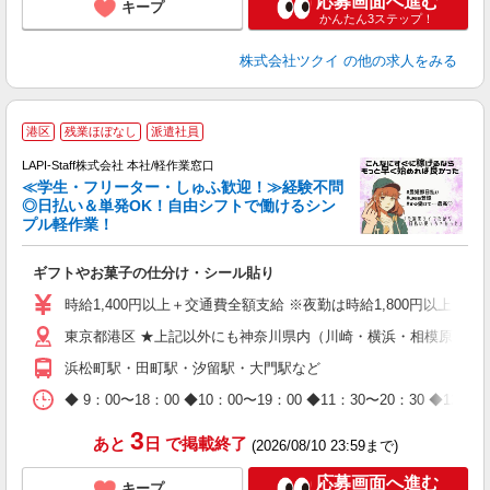
応募画面へ進む
キープ
かんたん3ステップ！
株式会社ツクイ
の他の求人をみる
港区
残業ほぼなし
派遣社員
LAPI-Staff株式会社 本社/軽作業窓口
≪学生・フリーター・しゅふ歓迎！≫経験不問
相
◎日払い＆単発OK！自由シフトで働けるシン
プル軽作業！
見
ギフトやお菓子の仕分け・シール貼り
入
量
時給1,400円以上＋交通費全額支給 ※夜勤は時給1,800円以上（深夜手当
迎
東京都港区 ★上記以外にも神奈川県内（川崎・横浜・相模原など
給
期
浜松町駅・田町駅・汐留駅・大門駅など
休
日
◆ 9：00〜18：00 ◆10：00〜19：00 ◆11：30〜2
タ
3
あと
日
で掲載終了
(2026/08/10 23:59まで)
応募画面へ進む
キープ