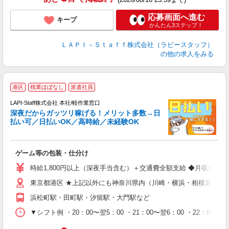
応募画面へ進む
キープ
かんたん3ステップ！
ＬＡＰＩ－Ｓｔａｆｆ株式会社（ラピースタッフ）
の他の求人をみる
お
港区
残業ほぼなし
派遣社員
LAPI-Staff株式会社 本社/軽作業窓口
深夜だからガッツリ稼げる！メリット多数→日
払い可／日払いOK／高時給／未経験OK
時
す
入
ゲーム等の包装・仕分け
量
迎
時給1,800円以上（深夜手当含む）＋交通費全額支給 ◆月収例 316,8
給
東京都港区 ★上記以外にも神奈川県内（川崎・横浜・相模原など
期
休
浜松町駅・田町駅・汐留駅・大門駅など
シ
深
▼シフト例 ・20：00〜翌5：00 ・21：00〜翌6：00 ・