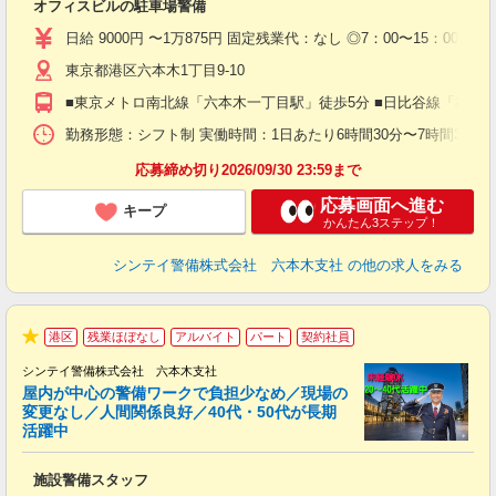
オフィスビルの駐車場警備
入
験
日給 9000円 〜1万875円 固定残業代：なし ◎7：00〜15：00（実働
躍
東京都港区六本木1丁目9-10
（
払
■東京メトロ南北線「六本木一丁目駅」徒歩5分 ■日比谷線「神谷
前
イ
勤務形態：シフト制 実働時間：1日あたり6時間30分〜7時間30分 平
勤
応募締め切り2026/09/30 23:59まで
応募画面へ進む
キープ
かんたん3ステップ！
シンテイ警備株式会社 六本木支社
の他の求人をみる
港区
残業ほぼなし
アルバイト
パート
契約社員
★
シンテイ警備株式会社 六本木支社
屋内が中心の警備ワークで負担少なめ／現場の
変更なし／人間関係良好／40代・50代が長期
活躍中
ト
施設警備スタッフ
入