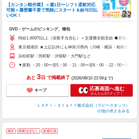
【カンタン軽作業】＜週1日〜シフト柔軟対応
可能＞履歴書不要で気軽にスタート＆給与日払
いOK！
を
DVD・ゲームのピッキング、梱包
入
量
時給1,800円以上（深夜手当含む）＋交通費全額支給 ◆月収例 316,8
迎
東京都港区 ★上記以外にも神奈川県内（川崎・横浜・相模原など
給
期
浜松町駅・田町駅・汐留駅・大門駅など
休
シ
▼夜勤 ・20：00〜翌5：00 ・21：00〜翌6：00 ・22
深
3
あと
日
で掲載終了
(2026/08/10 23:59まで)
応募画面へ進む
キープ
かんたん3ステップ！
ＬＡＰＩ－Ｓｔａｆｆ株式会社（ラピースタッフ）
の他の求人をみる
★
港区
残業ほぼなし
派遣社員