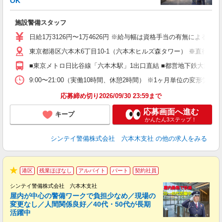
OK
務
施設警備スタッフ
入
夫
日給1万3126円〜1万4626円 ※給与幅は資格手当の有無によるも
中
東京都港区六本木6丁目10-1（六本木ヒルズ森タワー） ※直行直
務
勤
■東京メトロ日比谷線「六本木駅」1出口直結 ■都営地下鉄大江戸
な
社
9:00〜21:00（実働10時間、休憩2時間） ※1ヶ月単位の変形
応募締め切り2026/09/30 23:59まで
応募画面へ進む
キープ
かんたん3ステップ！
シンテイ警備株式会社 六本木支社
の他の求人をみる
港区
残業ほぼなし
アルバイト
パート
契約社員
★
シンテイ警備株式会社 六本木支社
屋内が中心の警備ワークで負担少なめ／現場の
変更なし／人間関係良好／40代・50代が長期
活躍中