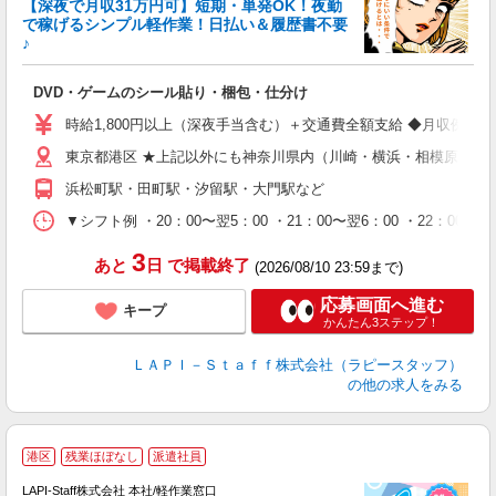
【深夜で月収31万円可】短期・単発OK！夜勤
で稼げるシンプル軽作業！日払い＆履歴書不要
♪
か
DVD・ゲームのシール貼り・梱包・仕分け
入
量
時給1,800円以上（深夜手当含む）＋交通費全額支給 ◆月収例 316,8
迎
東京都港区 ★上記以外にも神奈川県内（川崎・横浜・相模原など
給
期
浜松町駅・田町駅・汐留駅・大門駅など
休
シ
▼シフト例 ・20：00〜翌5：00 ・21：00〜翌6：00 ・
深
3
あと
日
で掲載終了
(2026/08/10 23:59まで)
応募画面へ進む
キープ
かんたん3ステップ！
ＬＡＰＩ－Ｓｔａｆｆ株式会社（ラピースタッフ）
の他の求人をみる
港区
残業ほぼなし
派遣社員
LAPI-Staff株式会社 本社/軽作業窓口