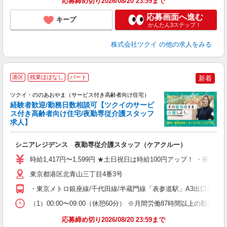
応募締め切り2026/08/20 23:59まで
応募画面へ進む
キープ
かんたん3ステップ！
株式会社ツクイ
の他の求人をみる
港区
残業ほぼなし
パート
新着
ツクイ・ののあおやま（サービス付き高齢者向け住宅）
経験者歓迎/勤務日数相談可【ツクイのサービ
ス付き高齢者向け住宅/夜勤専従介護スタッフ
求人】
各
シニアレジデンス 夜勤専従介護スタッフ（ケアクルー）
入
り
時給1,417円〜1,599円 ★土日祝日は時給100円アップ！ ・夜勤手
リ
ー
東京都港区北青山三丁目4番3号
O
・東京メトロ銀座線/千代田線/半蔵門線「表参道駅」A3出口から徒
な
（1）00:00〜09:00（休憩60分） ※月間労働87時間以上の
髪
応募締め切り2026/08/20 23:59まで