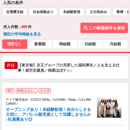
人気の条件
交通費支給
社会保険あり
未経験歓迎
土日祝休み
禁煙・
求人件数 :
405
件
この検索条件を保存
港区の平均時給を見る
指定なし
新着順
時給順
日給順
月給順
【東京都】京王グループの充実した福利厚生／人を支える仕
PR
事！就労支援員／残業ほぼナシ♪
港区
残業ほぼなし
正社員
アイア株式会社（COCO DEAL／LOUNIE／Stola.／LILLIAN
CARAT）
オープニングあり！未経験歓迎！自分らしさを
大切に、アパレル販売員として活躍しませんか
♪社員寮あり◎
と
入