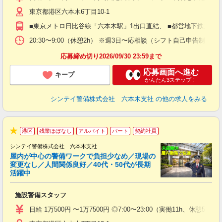
躍
東京都港区六本木6丁目10-1
（
払
■東京メトロ日比谷線「六本木駅」1出口直結、 ■都営地下鉄大江
前
イ
20:30〜9:00（休憩2h） ※週3日〜応相談（シフト自己申告制）
勤
応募締め切り2026/09/30 23:59まで
応募画面へ進む
キープ
かんたん3ステップ！
シンテイ警備株式会社 六本木支社
の他の求人をみる
港区
残業ほぼなし
アルバイト
パート
契約社員
★
シンテイ警備株式会社 六本木支社
屋内が中心の警備ワークで負担少なめ／現場の
変更なし／人間関係良好／40代・50代が長期
活躍中
ト
施設警備スタッフ
入
験
日給 1万500円 〜1万7500円 ◎7:00〜23:00（実働11h、休憩5h）
躍