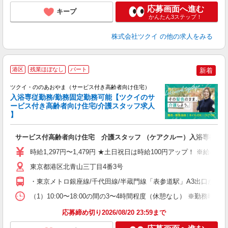
応募画面へ進む
キープ
かんたん3ステップ！
株式会社ツクイ
の他の求人をみる
港区
残業ほぼなし
パート
新着
ツクイ・ののあおやま（サービス付き高齢者向け住宅）
入浴専従勤務/勤務固定勤務可能【ツクイのサ
ービス付き高齢者向け住宅/介護スタッフ求人
】
各
サービス付高齢者向け住宅 介護スタッフ （ケアクルー）入浴専従
入
り
時給1,297円〜1,479円 ★土日祝日は時給100円アップ！ ※給
リ
ー
東京都港区北青山三丁目4番3号
O
・東京メトロ銀座線/千代田線/半蔵門線「表参道駅」A3出口から徒
な
（1）10:00〜18:00の間の3〜4時間程度（休憩なし） ※勤務
髪
応募締め切り2026/08/20 23:59まで