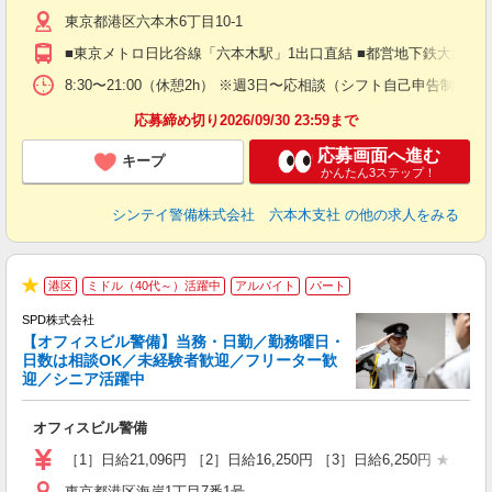
躍
東京都港区六本木6丁目10-1
（
払
■東京メトロ日比谷線「六本木駅」1出口直結 ■都営地下鉄大江戸線
前
イ
8:30〜21:00（休憩2h） ※週3日〜応相談（シフト自己申告制）
勤
応募締め切り2026/09/30 23:59まで
応募画面へ進む
キープ
かんたん3ステップ！
シンテイ警備株式会社 六本木支社
の他の求人をみる
港区
ミドル（40代～）活躍中
アルバイト
パート
★
SPD株式会社
【オフィスビル警備】当務・日勤／勤務曜日・
日数は相談OK／未経験者歓迎／フリーター歓
迎／シニア活躍中
は
オフィスビル警備
入
活
［1］日給21,096円 ［2］日給16,250円 ［3］日給6,250円 ★
勤
東京都港区海岸1丁目7番1号