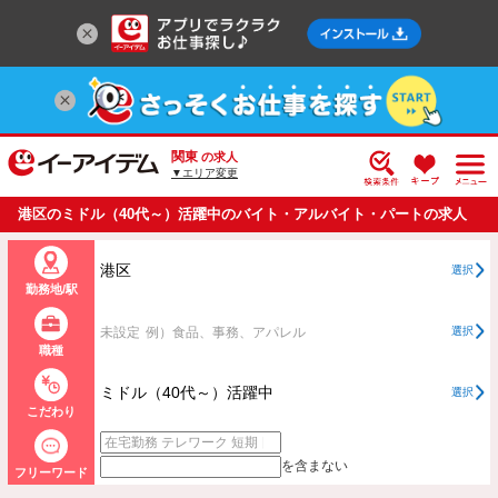
関東
の求人
▼エリア変更
港区のミドル（40代～）活躍中のバイト・アルバイト・パートの求人
情報一覧
港区
選択
勤務地/駅
未設定
例）食品、事務、アパレル
選択
職種
ミドル（40代～）活躍中
選択
こだわり
を含まない
フリーワード