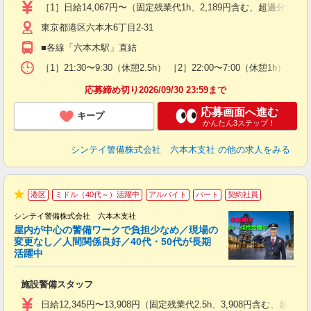
験
［1］日給14,067円〜（固定残業代1h、2,189円含む、超過
躍
東京都港区六本木6丁目2-31
（
払
■各線「六本木駅」直結
前
イ
［1］21:30〜9:30（休憩2.5h） ［2］22:00〜7:00（休
勤
応募締め切り2026/09/30 23:59まで
応募画面へ進む
キープ
かんたん3ステップ！
シンテイ警備株式会社 六本木支社
の他の求人をみる
港区
ミドル（40代～）活躍中
アルバイト
パート
契約社員
★
シンテイ警備株式会社 六本木支社
屋内が中心の警備ワークで負担少なめ／現場の
変更なし／人間関係良好／40代・50代が長期
活躍中
ト
施設警備スタッフ
入
験
日給12,345円〜13,908円（固定残業代2.5h、3,908円含