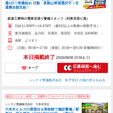
収
週4日〜実働短め 日勤・夜勤は希望選択可！交
通費全額支給！
て
即
鉄道工事時の電車見張り警備スタッフ（列車見張り員）
～
い
日給11,500円〜14,474円 （週4日以上の勤務の精勤手当として日給
東京都港区、品川区、目黒区、新宿区、渋谷区 浜松町駅、品川駅
な
各駅 よりすぐ
［日勤］08:00〜17:00 ［夜勤］20:00〜翌5:00 実働8
本日掲載終了
(2026/08/08 23:59まで)
応募画面へ進む
キープ
かんたん3ステップ！
シンテイ警備株式会社 松戸支社
の他の求人をみる
港区
ミドル（40代～）活躍中
アルバイト
パート
契約社員
シンテイ警備株式会社 六本木支社
六本木ヒルズの展望台＆美術館で施設警備／駅