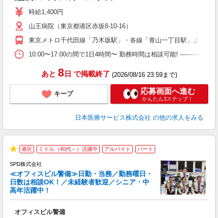
未
ダ
時給1,400円
結
山王病院（東京都港区赤坂8-10-16）
東京メトロ千代田線「乃木坂駅」・各線「青山一丁目駅」より徒歩
10:00〜17:00の間で1日4時間〜 勤務時間は相談可能! -----------
8
あと
日
で掲載終了
(2026/08/16 23:59まで)
応募画面へ進む
キープ
かんたん3ステップ！
日本医療サービス株式会社
の他の求人をみる
港区
ミドル（40代～）活躍中
アルバイト
パート
★
SPD株式会社
≪オフィスビル警備≫日勤・当務／勤務曜日・
日数は相談OK！／未経験者歓迎／シニア・中
高年活躍中！
中
オフィスビル警備
入