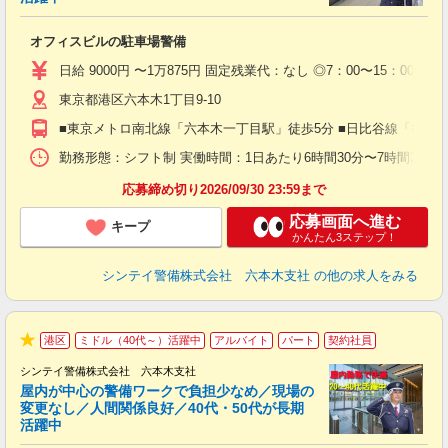
ト
オフィスビルの駐車場警備
入
験
日給 9000円 〜1万875円 固定残業代：なし ◎7：00〜15：00（実働
躍
東京都港区六本木1丁目9-10
（
払
■東京メトロ南北線「六本木一丁目駅」徒歩5分 ■日比谷線「神谷
前
イ
勤務形態：シフト制 実働時間：1日あたり6時間30分〜7時間30分 平
勤
応募締め切り2026/09/30 23:59まで
応募画面へ進む
キープ
かんたん3ステップ！
シンテイ警備株式会社 六本木支社
の他の求人をみる
港区
ミドル（40代～）活躍中
アルバイト
パート
契約社員
★
シンテイ警備株式会社 六本木支社
屋内が中心の警備ワークで負担少なめ／現場の
変更なし／人間関係良好／40代・50代が長期
活躍中