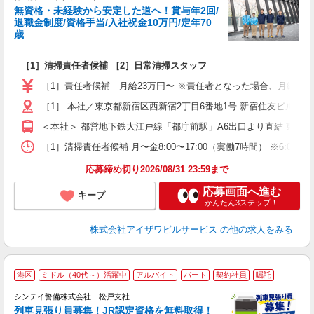
無資格・未経験から安定した道へ！賞与年2回/
退職金制度/資格手当/入社祝金10万円/定年70
歳
い
は
［1］清掃責任者候補 ［2］日常清掃スタッフ
入
夫
［1］責任者候補 月給23万円〜 ※責任者となった場合、月給24.5万
中
煙
［1］ 本社／東京都新宿区西新宿2丁目6番地1号 新宿住友ビル4
＜本社＞ 都営地下鉄大江戸線「都庁前駅」A6出口より直結 東京
ど
［1］清掃責任者候補 月〜金8:00〜17:00（実働7時間） ※6:00〜1
応募締め切り2026/08/31 23:59まで
応募画面へ進む
キープ
かんたん3ステップ！
株式会社アイザワビルサービス
の他の求人をみる
港区
ミドル（40代～）活躍中
アルバイト
パート
契約社員
嘱託
シンテイ警備株式会社 松戸支社
列車見張り員募集！JR認定資格を無料取得！