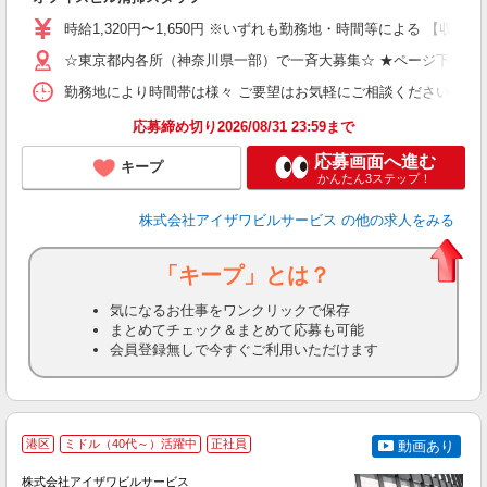
ン
時給1,320円〜1,650円 ※いずれも勤務地・時間等による 【収入例（
（
K
☆東京都内各所（神奈川県一部）で一斉大募集☆ ★ページ下部の
勤務地により時間帯は様々 ご要望はお気軽にご相談ください 【勤務例】 
ブ
応募締め切り2026/08/31 23:59まで
応募画面へ進む
キープ
かんたん3ステップ！
株式会社アイザワビルサービス
の他の求人をみる
「キープ」とは？
気になるお仕事をワンクリックで保存
まとめてチェック＆まとめて応募も可能
会員登録無しで今すぐご利用いただけます
港区
ミドル（40代～）活躍中
正社員
動画あり
株式会社アイザワビルサービス