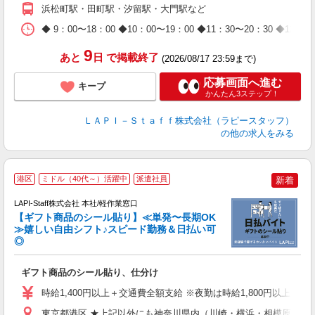
浜松町駅・田町駅・汐留駅・大門駅など
日
タ
◆ 9：00〜18：00 ◆10：00〜19：00 ◆11：30〜2
9
あと
日
で掲載終了
(2026/08/17 23:59まで)
応募画面へ進む
キープ
かんたん3ステップ！
ＬＡＰＩ－Ｓｔａｆｆ株式会社（ラピースタッフ）
の他の求人をみる
港区
ミドル（40代～）活躍中
派遣社員
新着
LAPI-Staff株式会社 本社/軽作業窓口
【ギフト商品のシール貼り】≪単発〜長期OK
≫嬉しい自由シフト♪スピード勤務＆日払い可
◎
入
ギフト商品のシール貼り、仕分け
量
迎
時給1,400円以上＋交通費全額支給 ※夜勤は時給1,800円以上（深夜手
給
期
東京都港区 ★上記以外にも神奈川県内（川崎・横浜・相模原など