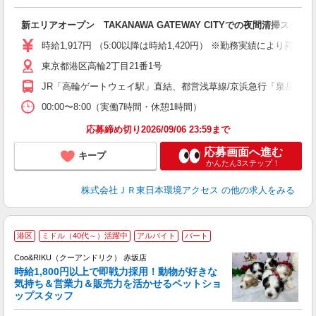
中
未
新エリアオープン TAKANAWA GATEWAY CITYでの夜間清掃スタッ
（
固
時給1,917円 （5:00以降は時給1,420円） ※勤務実績により昇給あ
会
東京都港区高輪2丁目21番1号
JR「高輪ゲートウェイ駅」直結、都営浅草線/京浜急行「泉岳寺駅
00:00〜8:00（実働7時間・休憩1時間）
応募締め切り2026/09/06 23:59まで
応募画面へ進む
キープ
かんたん3ステップ！
株式会社ＪＲ東日本環境アクセス
の他の求人をみる
港区
ミドル（40代～）活躍中
アルバイト
パート
Coo&RIKU（クーアンドリク） 赤坂店
時給1,800円以上で即戦力採用！動物が好きな
客
気持ち＆営業力＆販売力を活かせるペットショ
ップスタッフ