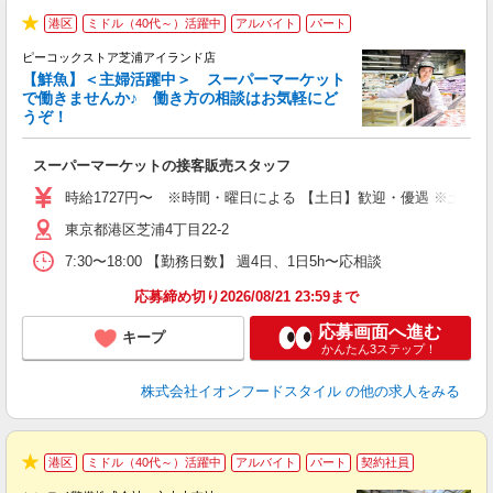
港区
ミドル（40代～）活躍中
アルバイト
パート
★
ピーコックストア芝浦アイランド店
【鮮魚】＜主婦活躍中＞ スーパーマーケット
で働きませんか♪ 働き方の相談はお気軽にど
うぞ！
ー
スーパーマーケットの接客販売スタッフ
未
～
時給1727円〜 ※時間・曜日による 【土日】歓迎・優遇 ※土・日
東京都港区芝浦4丁目22-2
7:30〜18:00 【勤務日数】 週4日、1日5h〜応相談
応募締め切り2026/08/21 23:59まで
応募画面へ進む
キープ
かんたん3ステップ！
株式会社イオンフードスタイル
の他の求人をみる
港区
ミドル（40代～）活躍中
アルバイト
パート
契約社員
★