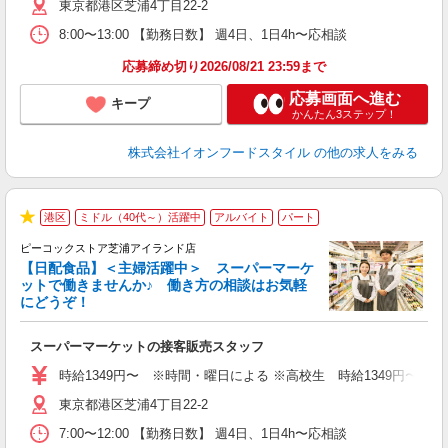
東京都港区芝浦4丁目22-2
社
8:00〜13:00 【勤務日数】 週4日、1日4h〜応相談
応募締め切り2026/08/21 23:59まで
応募画面へ進む
キープ
かんたん3ステップ！
株式会社イオンフードスタイル
の他の求人をみる
港区
ミドル（40代～）活躍中
アルバイト
パート
★
ピーコックストア芝浦アイランド店
【日配食品】＜主婦活躍中＞ スーパーマーケ
ットで働きませんか♪ 働き方の相談はお気軽
にどうぞ！
ー
スーパーマーケットの接客販売スタッフ
未
ダ
時給1349円〜 ※時間・曜日による ※高校生 時給1349円〜 【
内
東京都港区芝浦4丁目22-2
7:00〜12:00 【勤務日数】 週4日、1日4h〜応相談