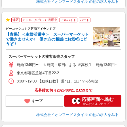
株式会社イオンフードスタイル
の他の求人をみる
港区
ミドル（40代～）活躍中
アルバイト
パート
★
ピーコックストア芝浦アイランド店
【青果】＜主婦活躍中＞ スーパーマーケット
で働きませんか♪ 働き方の相談はお気軽にど
うぞ！
ー
スーパーマーケットの接客販売スタッフ
未
ダ
時給1349円〜 ※時間・曜日による ※高校生 時給1349円〜 【
内
東京都港区芝浦4丁目22-2
8:00〜19:00 【勤務日数】 週4日、1日4h〜応相談
応募締め切り2026/08/21 23:59まで
応募画面へ進む
キープ
かんたん3ステップ！
株式会社イオンフードスタイル
の他の求人をみる