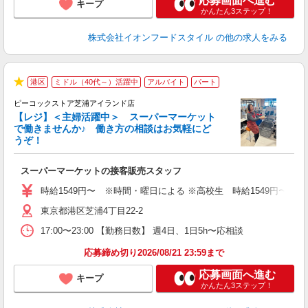
応募画面へ進む
キープ
かんたん3ステップ！
株式会社イオンフードスタイル
の他の求人をみる
港区
ミドル（40代～）活躍中
アルバイト
パート
★
ピーコックストア芝浦アイランド店
【レジ】＜主婦活躍中＞ スーパーマーケット
で働きませんか♪ 働き方の相談はお気軽にど
うぞ！
ー
スーパーマーケットの接客販売スタッフ
未
ダ
時給1549円〜 ※時間・曜日による ※高校生 時給1549円〜 【
W
東京都港区芝浦4丁目22-2
17:00〜23:00 【勤務日数】 週4日、1日5h〜応相談
応募締め切り2026/08/21 23:59まで
応募画面へ進む
キープ
かんたん3ステップ！