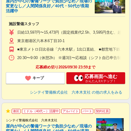
屋内が中心の警備ワークで負担少なめ／現場の
変更なし／人間関係良好／40代・50代が長期
活躍中
ト
施設警備スタッフ
入
験
日給13,597円〜15,473円（固定残業代2.5h、3,595円含
躍
東京都港区六本木6丁目10-1
（
払
■東京メトロ日比谷線「六本木駅」1出口直結、 ■都営地下鉄大江
前
イ
20:30〜9:00（休憩2h） ※週3日〜応相談（シフト自己申告制）
勤
応募締め切り2026/09/30 23:59まで
応募画面へ進む
キープ
かんたん3ステップ！
シンテイ警備株式会社 六本木支社
の他の求人をみる
港区
ミドル（40代～）活躍中
アルバイト
パート
契約社員
★
シンテイ警備株式会社 六本木支社
屋内が中心の警備ワークで負担少なめ／現場の