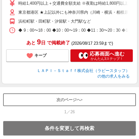
量
時給1,400円以上＋交通費全額支給 ※夜勤は時給1,800円以上（深夜手
迎
給
東京都港区 ★上記以外にも神奈川県内（川崎・横浜・相模原など
期
浜松町駅・田町駅・汐留駅・大門駅など
休
日
◆ 9：00〜18：00 ◆10：00〜19：00 ◆11：30〜2
タ
9
あと
日
で掲載終了
(2026/08/17 23:59まで)
応募画面へ進む
キープ
かんたん3ステップ！
ＬＡＰＩ－Ｓｔａｆｆ株式会社（ラピースタッフ）
の他の求人をみる
次のページへ
1／26
条件を変更して再検索