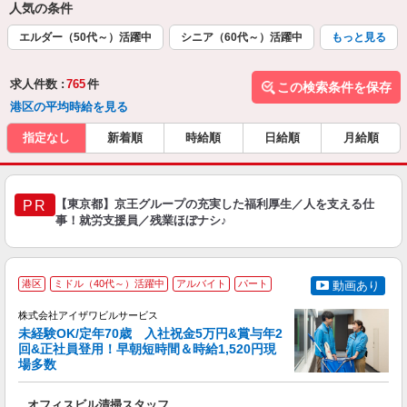
人気の条件
エルダー（50代～）活躍中
シニア（60代～）活躍中
もっと見る
求人件数 :
765
件
この検索条件を保存
港区の平均時給を見る
指定なし
新着順
時給順
日給順
月給順
【東京都】京王グループの充実した福利厚生／人を支える仕
PR
事！就労支援員／残業ほぼナシ♪
港区
ミドル（40代～）活躍中
アルバイト
パート
動画あり
株式会社アイザワビルサービス
未経験OK/定年70歳 入社祝金5万円&賞与年2
回&正社員登用！早朝短時間＆時給1,520円現
場多数
可
ア
オフィスビル清掃スタッフ
入