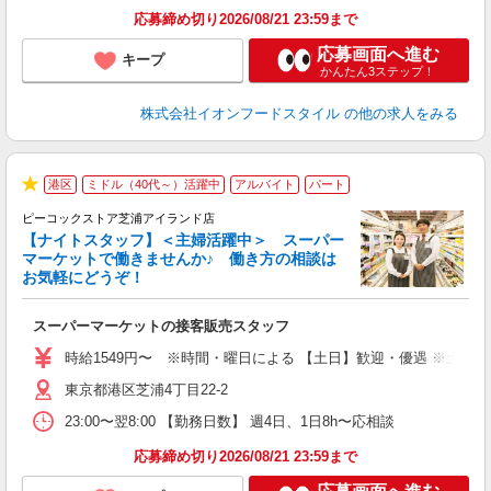
応募締め切り2026/08/21 23:59まで
応募画面へ進む
キープ
かんたん3ステップ！
株式会社イオンフードスタイル
の他の求人をみる
港区
ミドル（40代～）活躍中
アルバイト
パート
★
ピーコックストア芝浦アイランド店
【ナイトスタッフ】＜主婦活躍中＞ スーパー
マーケットで働きませんか♪ 働き方の相談は
お気軽にどうぞ！
ー
スーパーマーケットの接客販売スタッフ
未
～
時給1549円〜 ※時間・曜日による 【土日】歓迎・優遇 ※土・日
ク
東京都港区芝浦4丁目22-2
23:00〜翌8:00 【勤務日数】 週4日、1日8h〜応相談
応募締め切り2026/08/21 23:59まで