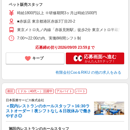
だ
ペット販売スタッフ
入
夫
時給1800円以上 ※研修期間3ヶ月は時給1500円
中
■赤坂店 東京都港区赤坂3丁目20-2
自
産
東京メトロ丸ノ内線「赤坂見附駅」徒歩2分 東京メトロ半蔵門線「
登
7:00〜22:00の内、実働8時間シフト制
応募締め切り2026/09/09 23:59まで
応募画面へ進む
キープ
かんたん3ステップ！
有限会社Coo＆RIKU
の他の求人をみる
港区
ミドル（40代～）活躍中
アルバイト
パート
タ
日本医療サービス株式会社
＜院内レストランのホールスタッフ＞16:30ラ
ストオーダー！夜シフトなし＆日祝休みで働き
やすさ◎
空
施設内レストランのホールスタッフ