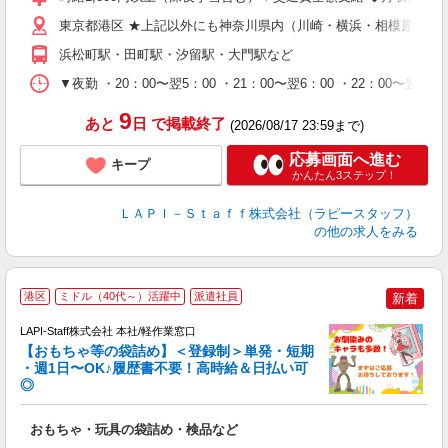
迎
給
東京都港区 ★上記以外にも神奈川県内（川崎・横浜・相模原など
期
浜松町駅・田町駅・汐留駅・大門駅など
休
シ
▼夜勤 ・20：00〜翌5：00 ・21：00〜翌6：00 ・22
深
9
あと
日
で掲載終了
(2026/08/17 23:59まで)
応募画面へ進む
キープ
かんたん3ステップ！
ＬＡＰＩ－Ｓｔａｆｆ株式会社（ラピースタッフ）
の他の求人をみる
港区
ミドル（40代～）活躍中
派遣社員
新着
LAPI-Staff株式会社 本社/軽作業窓口
【おもちゃ等の袋詰め】＜登録制＞単発・短期
・週1日〜OK♪履歴書不要！高時給＆日払い可
◎
必
おもちゃ・玩具の袋詰め・検品など
入