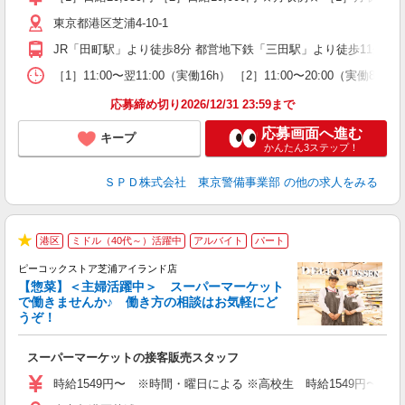
勤
東京都港区芝浦4-10-1
り
JR「田町駅」より徒歩8分 都営地下鉄「三田駅」より徒歩11分 各
［1］11:00〜翌11:00（実働16h） ［2］11:00〜20:00（
応募締め切り2026/12/31 23:59まで
応募画面へ進む
キープ
かんたん3ステップ！
ＳＰＤ株式会社 東京警備事業部
の他の求人をみる
港区
ミドル（40代～）活躍中
アルバイト
パート
★
ピーコックストア芝浦アイランド店
【惣菜】＜主婦活躍中＞ スーパーマーケット
で働きませんか♪ 働き方の相談はお気軽にど
うぞ！
ー
スーパーマーケットの接客販売スタッフ
未
ダ
時給1549円〜 ※時間・曜日による ※高校生 時給1549円〜 【
勤