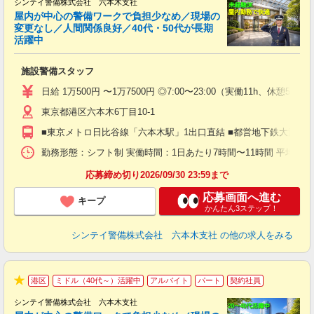
シンテイ警備株式会社 六本木支社
屋内が中心の警備ワークで負担少なめ／現場の
変更なし／人間関係良好／40代・50代が長期
活躍中
ト
施設警備スタッフ
入
験
日給 1万500円 〜1万7500円 ◎7:00〜23:00（実働11h、休憩5h）
躍
東京都港区六本木6丁目10-1
（
払
■東京メトロ日比谷線「六本木駅」1出口直結 ■都営地下鉄大江戸
前
イ
勤務形態：シフト制 実働時間：1日あたり7時間〜11時間 平均勤務日数：1
勤
応募締め切り2026/09/30 23:59まで
応募画面へ進む
キープ
かんたん3ステップ！
シンテイ警備株式会社 六本木支社
の他の求人をみる
港区
ミドル（40代～）活躍中
アルバイト
パート
契約社員
★
シンテイ警備株式会社 六本木支社