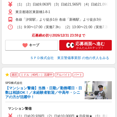
活
［1］［2］日給9,063円 ［3］日給21,565円 ［4］日給21,096
勤
東京都港区東新橋1-8-1
り
各線「汐留駅」より徒歩1分 各線「新橋駅」より徒歩3分
［1］9:00〜17:00（実働7.3h） ［2］13:00〜21:00（実働7
応募締め切り2026/12/31 23:59まで
応募画面へ進む
キープ
かんたん3ステップ！
ＳＰＤ株式会社 東京警備事業部
の他の求人をみる
港区
ミドル（40代～）活躍中
アルバイト
パート
★
SPD株式会社
【マンション警備】当務・日勤／勤務曜日・日
数は相談OK！／未経験者歓迎／中高年・シニ
アの方が活躍中！
ア
マンション警備
入
活
［1］日給20,939円 ［2］日給10,000円 ★月収例★ ［1］月収25