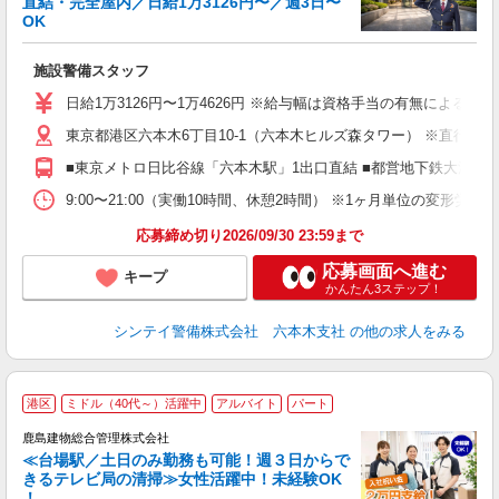
直結・完全屋内／日給1万3126円〜／週3日〜
OK
務
施設警備スタッフ
入
夫
日給1万3126円〜1万4626円 ※給与幅は資格手当の有無によるも
中
東京都港区六本木6丁目10-1（六本木ヒルズ森タワー） ※直行直
務
勤
■東京メトロ日比谷線「六本木駅」1出口直結 ■都営地下鉄大江戸
な
社
9:00〜21:00（実働10時間、休憩2時間） ※1ヶ月単位の変形
応募締め切り2026/09/30 23:59まで
応募画面へ進む
キープ
かんたん3ステップ！
シンテイ警備株式会社 六本木支社
の他の求人をみる
港区
ミドル（40代～）活躍中
アルバイト
パート
鹿島建物総合管理株式会社
≪台場駅／土日のみ勤務も可能！週３日からで
きるテレビ局の清掃≫女性活躍中！未経験OK
！