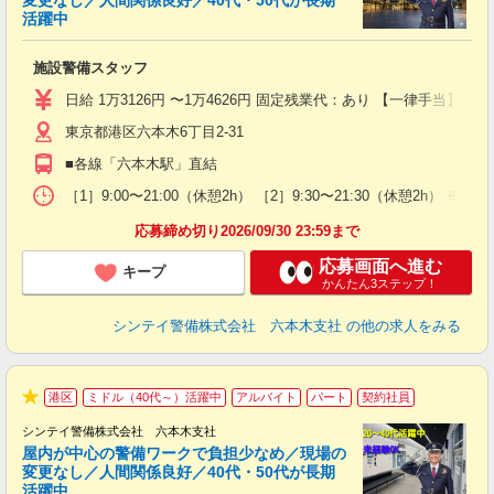
変更なし／人間関係良好／40代・50代が長期
活躍中
ト
施設警備スタッフ
入
験
日給 1万3126円 〜1万4626円 固定残業代：あり 【一律手当】 
躍
東京都港区六本木6丁目2-31
（
払
■各線「六本木駅」直結
前
イ
［1］9:00〜21:00（休憩2h） ［2］9:30〜21:30（休憩
勤
応募締め切り2026/09/30 23:59まで
応募画面へ進む
キープ
かんたん3ステップ！
シンテイ警備株式会社 六本木支社
の他の求人をみる
港区
ミドル（40代～）活躍中
アルバイト
パート
契約社員
★
シンテイ警備株式会社 六本木支社
屋内が中心の警備ワークで負担少なめ／現場の
変更なし／人間関係良好／40代・50代が長期
活躍中