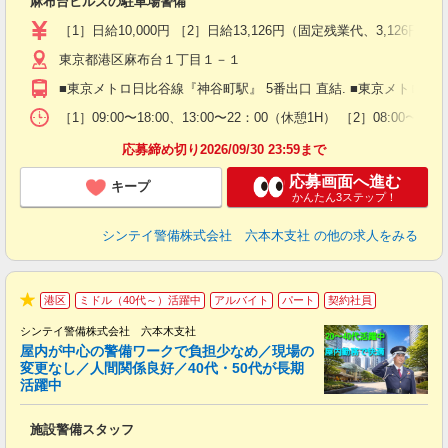
麻布台ヒルズの駐車場警備
入
験
［1］日給10,000円 ［2］日給13,126円（固定残業代、3,1
躍
東京都港区麻布台１丁目１－１
（
払
■東京メトロ日比谷線『神谷町駅』 5番出口 直結. ■東京メトロ南北
前
イ
［1］09:00〜18:00、13:00〜22：00（休憩1H） ［2］08:0
勤
応募締め切り2026/09/30 23:59まで
応募画面へ進む
キープ
かんたん3ステップ！
シンテイ警備株式会社 六本木支社
の他の求人をみる
港区
ミドル（40代～）活躍中
アルバイト
パート
契約社員
★
シンテイ警備株式会社 六本木支社
屋内が中心の警備ワークで負担少なめ／現場の
変更なし／人間関係良好／40代・50代が長期
活躍中
ト
施設警備スタッフ
入