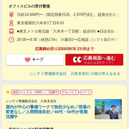
ト
オフィスビルの受付警備
入
験
日給14,848円〜（固定残業代2h、2,970円含む、超過分別途支給
躍
東京都港区六本木1丁目9-10
（
払
■東京メトロ南北線「六本木一丁目駅」徒歩5分 ■日比谷線「神谷
前
イ
20:00〜8:30（休憩2.5h） ※週3日〜応相談（シフト自己申告制）
勤
応募締め切り2026/09/30 23:59まで
応募画面へ進む
キープ
かんたん3ステップ！
シンテイ警備株式会社 六本木支社
の他の求人をみる
港区
ミドル（40代～）活躍中
アルバイト
パート
★
シンテイ警備株式会社 六本木支社
屋内が中心の警備ワークで負担少なめ／現場の
変更なし／人間関係良好／40代・50代が長期
活躍中
ト