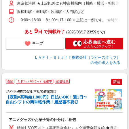
期
東京都港区 ★上記以外にも神奈川県内（川崎・横浜・相模原など
休
浜松町駅・田町駅・汐留駅・大門駅など
日
タ
・9:00〜18:00 ・8：00〜17：00 ※上記は一例です。
9
あと
日
で掲載終了
(2026/08/17 23:59まで)
応募画面へ進む
キープ
かんたん3ステップ！
ＬＡＰＩ－Ｓｔａｆｆ株式会社（ラピースタッフ）
の他の求人をみる
港区
ミドル（40代～）活躍中
派遣社員
新着
時
LAPI-Staff株式会社 本社/軽作業窓口
【夜勤×高時給1,800円】日払いOK！週1日〜
自由シフトの簡単軽作業！履歴書不要◎
く
アニメグッズやお菓子等の仕分け、梱包
入
量
時給1,800円以上（深夜手当含む）＋交通費全額支給 ◆月収例 316,8