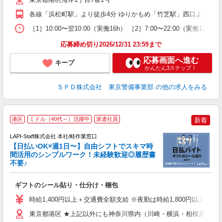
り
各線「浜松町駅」より徒歩4分 ゆりかもめ「竹芝駅」西口より徒歩2
［1］10:00〜翌10:00（実働16h） ［2］7:00〜22:00（実働
応募締め切り2026/12/31 23:59まで
応募画面へ進む
キープ
かんたん3ステップ！
ＳＰＤ株式会社 東京警備事業部
の他の求人をみる
★
港区
ミドル（40代～）活躍中
派遣社員
新着
LAPI-Staff株式会社 本社/軽作業窓口
【日払いOK×週1日〜】自由シフトでスキマ時
間活用のシンプルワーク！未経験歓迎◎履歴書
不要♪
き
入
ギフトのシール貼り・仕分け・梱包
量
迎
時給1,400円以上＋交通費全額支給 ※夜勤は時給1,800円以上（深夜手
給
期
東京都港区 ★上記以外にも神奈川県内（川崎・横浜・相模原など
休