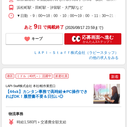
休
浜松町駅・田町駅・汐留駅・大門駅など
日
タ
▼日勤 ・9：00〜18：00 ・10：00〜19：00 ・11：3
9
あと
日
で掲載終了
(2026/08/17 23:59まで)
応募画面へ進む
キープ
かんたん3ステップ！
ＬＡＰＩ－Ｓｔａｆｆ株式会社（ラピースタッフ）
の他の求人をみる
港区
ミドル（40代～）活躍中
派遣社員
新着
LAPI-Staff株式会社 本社/軽作業窓口
【44sk】カンタン事務で高時給★PC操作でき
ればOK！履歴書不要＆日払い◎
♪
入
物流事務
量
迎
時給1,580円＋交通費全額支給
給