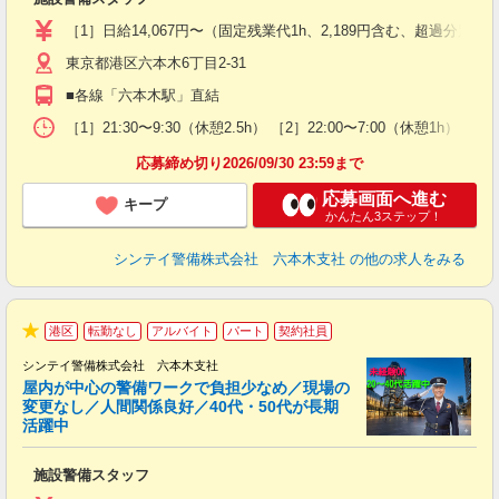
入
験
［1］日給14,067円〜（固定残業代1h、2,189円含む、超過
躍
東京都港区六本木6丁目2-31
（
払
■各線「六本木駅」直結
前
イ
［1］21:30〜9:30（休憩2.5h） ［2］22:00〜7:00（休
勤
応募締め切り2026/09/30 23:59まで
応募画面へ進む
キープ
かんたん3ステップ！
シンテイ警備株式会社 六本木支社
の他の求人をみる
港区
転勤なし
アルバイト
パート
契約社員
★
シンテイ警備株式会社 六本木支社
屋内が中心の警備ワークで負担少なめ／現場の
変更なし／人間関係良好／40代・50代が長期
活躍中
ト
施設警備スタッフ
入