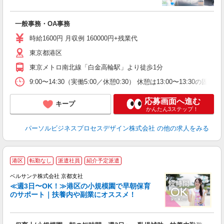
学
活
一般事務・OA事務
K
グ
時給1600円 月収例 160000円+残業代
制
東京都港区
東京メトロ南北線「白金高輪駅」より徒歩1分
9:00〜14:30（実働5:00／休憩0:30） 休憩は13:00〜13:30の固定で
応募画面へ進む
キープ
かんたん3ステップ！
パーソルビジネスプロセスデザイン株式会社
の他の求人をみる
0
港区
転勤なし
派遣社員
紹介予定派遣
け
ベルサンテ株式会社 京都支社
≪週3日〜OK！≫港区の小規模園で早朝保育
のサポート｜扶養内や副業にオススメ！
育
入