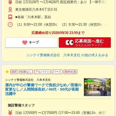
験
日給 1万3126円 〜1万4626円 固定残業代：あり 【一律手当】 
躍
東京都港区六本木6丁目2-31
（
払
■各線「六本木駅」直結
前
イ
［1］9:00〜21:00（休憩2h） ［2］9:30〜21:30（休憩
勤
応募締め切り2026/09/30 23:59まで
応募画面へ進む
キープ
かんたん3ステップ！
シンテイ警備株式会社 六本木支社
の他の求人をみる
港区
転勤なし
アルバイト
パート
契約社員
★
シンテイ警備株式会社 六本木支社
屋内が中心の警備ワークで負担少なめ／現場の
変更なし／人間関係良好／40代・50代が長期
活躍中
ト
施設警備スタッフ
入
験
日給 1万500円 〜1万7500円 ◎7:00〜23:00（実働11h、休憩5h）
躍