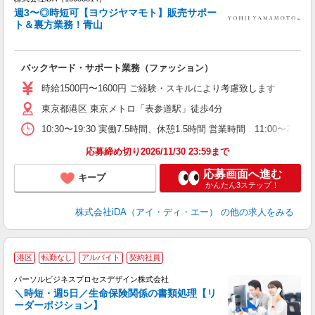
週3〜◎時短可【ヨウジヤマモト】販売サポー
研
ト＆裏方業務！青山
か
バックヤード・サポート業務（ファッション）
入
日
時給1500円〜1600円 ご経験・スキルにより考慮致します
歓
東京都港区 東京メトロ「表参道駅」徒歩4分
不
扶
10:30〜19:30 実働7.5時間、休憩1.5時間 営業時間 1
り
応募締め切り2026/11/30 23:59まで
応募画面へ進む
キープ
かんたん3ステップ！
株式会社iDA（アイ・ディ・エー）
の他の求人をみる
リ
港区
転勤なし
アルバイト
契約社員
で
パーソルビジネスプロセスデザイン株式会社
マ
＼時短・週5日／生命保険関係の書類処理【リ
入
ーダーポジション】
は