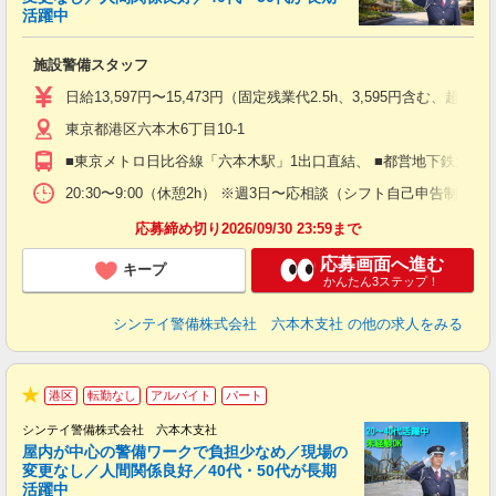
活躍中
ト
施設警備スタッフ
入
験
日給13,597円〜15,473円（固定残業代2.5h、3,595円含
躍
東京都港区六本木6丁目10-1
（
払
■東京メトロ日比谷線「六本木駅」1出口直結、 ■都営地下鉄大江
前
イ
20:30〜9:00（休憩2h） ※週3日〜応相談（シフト自己申告制）
勤
応募締め切り2026/09/30 23:59まで
応募画面へ進む
キープ
かんたん3ステップ！
シンテイ警備株式会社 六本木支社
の他の求人をみる
港区
転勤なし
アルバイト
パート
★
シンテイ警備株式会社 六本木支社
屋内が中心の警備ワークで負担少なめ／現場の
変更なし／人間関係良好／40代・50代が長期
活躍中