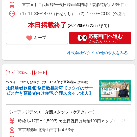
O
・東京メトロ銀座線/千代田線/半蔵門線「表参道駅」A3出口から徒
な
（1）11:00〜14:00（休憩なし） （2）17:00〜20:00（
髪
本日掲載終了
(2026/08/06 23:59まで)
応募画面へ進む
キープ
かんたん3ステップ！
株式会社ツクイ
の他の求人をみる
港区
転勤なし
パート
ツクイ・ののあおやま（サービス付き高齢者向け住宅）
未経験者歓迎/勤務日数相談可【ツクイのサー
ビス付き高齢者向け住宅/介護スタッフ求人】
各
シニアレジデンス 介護スタッフ（ケアクルー）
入
り
時給1,417円〜1,599円 ★土日祝日は時給100円アップ！ ・準夜勤
リ
東京都港区北青山三丁目4番3号
ー
O