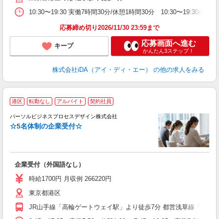
勤
10:30〜19:30 実働7時間30分/休憩1時間30分 10:30〜1
勤
応募締め切り2026/11/30 23:59まで
応募画面へ進む
キープ
かんたん3ステップ！
株式会社iDA（アイ・ディ・エー）
の他の求人をみる
港区
転勤なし
アルバイト
契約社員
で
パーソルビジネスプロセスデザイン株式会社
入
☆5名体制の企業受付☆
は
ブ
勤
社
企業受付（外国語なし）
研
時給1700円 月収例 266220円
東京都港区
JR山手線「高輪ゲートウェイ駅」より徒歩7分 都営浅草線「三田