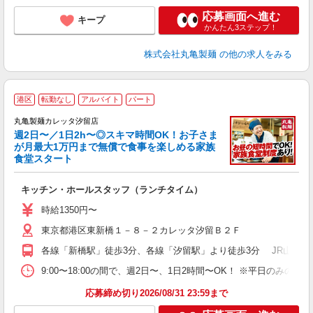
応募画面へ進む
キープ
かんたん3ステップ！
株式会社丸亀製麺
の他の求人をみる
港区
転勤なし
アルバイト
パート
丸亀製麺カレッタ汐留店
週2日〜／1日2h〜◎スキマ時間OK！お子さま
が月最大1万円まで無償で食事を楽しめる家族
食堂スタート
ル
キッチン・ホールスタッフ（ランチタイム）
入
者
時給1350円〜
歓
東京都港区東新橋１－８－２カレッタ汐留Ｂ２Ｆ
～
り
各線「新橋駅」徒歩3分、各線「汐留駅」より徒歩3分 JR山手
勤
べ
9:00〜18:00の間で、週2日〜、1日2時間〜OK！ ※平日の
直
応募締め切り2026/08/31 23:59まで