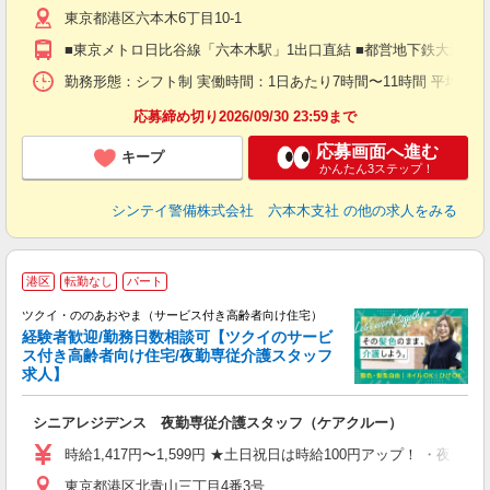
東京都港区六本木6丁目10-1
（
払
■東京メトロ日比谷線「六本木駅」1出口直結 ■都営地下鉄大江戸
前
イ
勤務形態：シフト制 実働時間：1日あたり7時間〜11時間 平均勤務日数：1
勤
応募締め切り2026/09/30 23:59まで
応募画面へ進む
キープ
かんたん3ステップ！
シンテイ警備株式会社 六本木支社
の他の求人をみる
港区
転勤なし
パート
ツクイ・ののあおやま（サービス付き高齢者向け住宅）
経験者歓迎/勤務日数相談可【ツクイのサービ
ス付き高齢者向け住宅/夜勤専従介護スタッフ
求人】
各
シニアレジデンス 夜勤専従介護スタッフ（ケアクルー）
入
り
時給1,417円〜1,599円 ★土日祝日は時給100円アップ！ ・夜勤手
リ
東京都港区北青山三丁目4番3号
ー