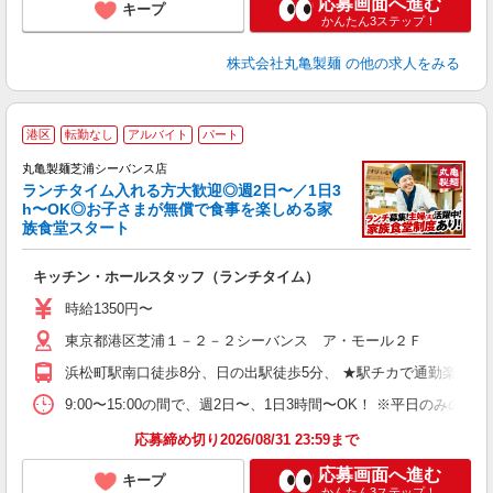
応募画面へ進む
キープ
かんたん3ステップ！
株式会社丸亀製麺
の他の求人をみる
港区
転勤なし
アルバイト
パート
丸亀製麺芝浦シーバンス店
ランチタイム入れる方大歓迎◎週2日〜／1日3
h〜OK◎お子さまが無償で食事を楽しめる家
族食堂スタート
ル
キッチン・ホールスタッフ（ランチタイム）
入
者
時給1350円〜
歓
東京都港区芝浦１－２－２シーバンス ア・モール２Ｆ
～
り
浜松町駅南口徒歩8分、日の出駅徒歩5分、 ★駅チカで通勤楽々！
勤
べ
9:00〜15:00の間で、週2日〜、1日3時間〜OK！ ※平日の
直
応募締め切り2026/08/31 23:59まで
応募画面へ進む
キープ
かんたん3ステップ！