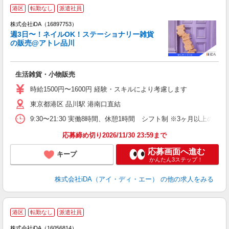
港区
転勤なし
派遣社員
株式会社iDA（16897753）
週3日〜！ネイルOK！ステーショナリー雑貨
の販売@アトレ品川
た
生活雑貨・小物販売
入
日
時給1500円〜1600円 経験・スキルにより考慮します
験
東京都港区 品川駅 港南口直結
ル
2
9:30〜21:30 実働8時間、休憩1時間 シフト制 ※3ヶ月以
保
応募締め切り2026/11/30 23:59まで
応募画面へ進む
キープ
かんたん3ステップ！
株式会社iDA（アイ・ディ・エー）
の他の求人をみる
港区
転勤なし
派遣社員
ョ
株式会社iDA（16056814）