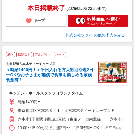
髪
本日掲載終了
(2026/08/06 23:59まで)
応募画面へ進む
キープ
かんたん3ステップ！
株式会社ツクイ
の他の求人をみる
港区
転勤なし
アルバイト
パート
丸亀製麺六本木ティーキューブ店
＜時給1400円！＞平日入れる方大歓迎◎週2日
〜OK◎お子さまが無償で食事を楽しめる家族
食堂有！
ル
キッチン・ホールスタッフ（ランチタイム）
入
者
時給1400円〜
不
東京都港区六本木３－１－１六本木ティーキューブ１Ｆ
中
り
六本木1丁目駅 1番出口直結（東京メトロ南北線） 六本木駅 徒
勤
務
10:00〜15:00の間で、週2日〜、1日3時間〜OK！ ※平日
企