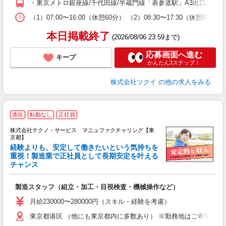
・東京メトロ銀座線/千代田線/半蔵門線「表参道駅」A3出口から徒
な
（1）07:00〜16:00（休憩60分） （2）08:30〜17:30（休憩
髪
本日掲載終了
(2026/08/06 23:59まで)
応募画面へ進む
キープ
かんたん3ステップ！
株式会社ツクイ
の他の求人をみる
港区
転勤なし
正社員
株式会社テクノ・サービス マニュファクチャリング【東
京都】
経験よりも、安定して働きたいという気持ちを
重視！製造業で正社員として長期安定を叶える
チャンス
く
入
製造スタッフ（組立・加工・目視検査・機械操作など）
未
あ
月給230000〜280000円（スキル・経験を考慮）
遣
東京都港区 （他にも東京都内に多数あり） ※勤務地はご希望を考