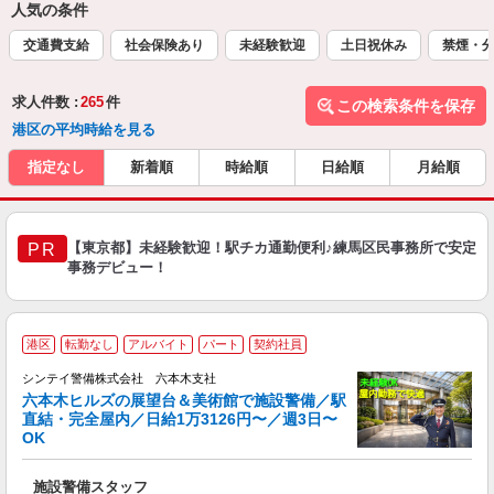
人気の条件
交通費支給
社会保険あり
未経験歓迎
土日祝休み
禁煙・
求人件数 :
265
件
この検索条件を保存
港区の平均時給を見る
指定なし
新着順
時給順
日給順
月給順
【東京都】未経験歓迎！駅チカ通勤便利♪練馬区民事務所で安定
PR
事務デビュー！
港区
転勤なし
アルバイト
パート
契約社員
シンテイ警備株式会社 六本木支社
六本木ヒルズの展望台＆美術館で施設警備／駅
直結・完全屋内／日給1万3126円〜／週3日〜
OK
務
施設警備スタッフ
入