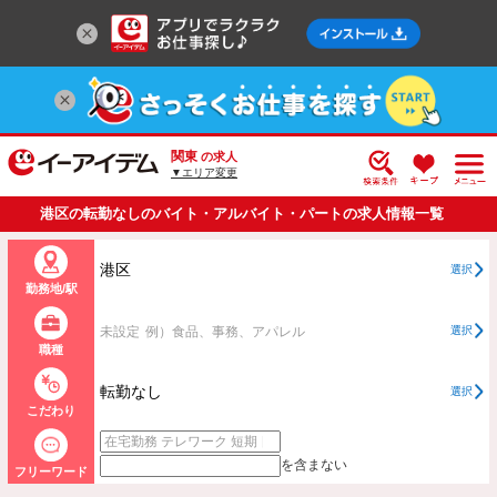
関東
の求人
▼エリア変更
港区の転勤なしのバイト・アルバイト・パートの求人情報一覧
港区
選択
勤務地/駅
未設定
例）食品、事務、アパレル
選択
職種
転勤なし
選択
こだわり
を含まない
フリーワード