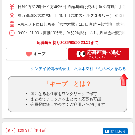
夫
日給1万3126円〜1万4626円 ※給与幅は資格手当の有無によるも
中
東京都港区六本木6丁目10-1（六本木ヒルズ森タワー） ※直行直
務
勤
■東京メトロ日比谷線「六本木駅」1出口直結 ■都営地下鉄大江戸
な
社
9:00〜21:00（実働10時間、休憩2時間） ※1ヶ月単位の変形
応募締め切り2026/09/30 23:59まで
応募画面へ進む
キープ
かんたん3ステップ！
シンテイ警備株式会社 六本木支社
の他の求人をみる
「キープ」とは？
気になるお仕事をワンクリックで保存
まとめてチェック＆まとめて応募も可能
会員登録無しで今すぐご利用いただけます
＼
港区
転勤なし
正社員
動画あり