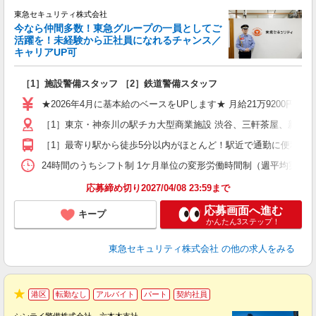
東急セキュリティ株式会社
今なら仲間多数！東急グループの一員としてご
活躍を！未経験から正社員になれるチャンス／
キャリアUP可
ン
［1］施設警備スタッフ ［2］鉄道警備スタッフ
入
迎
★2026年4月に基本給のベースをUPします★ 月給21万9200円＋
駅
［1］東京・神奈川の駅チカ大型商業施設 渋谷、三軒茶屋、新宿
［1］最寄り駅から徒歩5分以内がほとんど！駅近で通勤に便利！ 
社
24時間のうちシフト制 1ケ月単位の変形労働時間制（週平均実働40時間
応募締め切り2027/04/08 23:59まで
応募画面へ進む
キープ
かんたん3ステップ！
東急セキュリティ株式会社
の他の求人をみる
港区
転勤なし
アルバイト
パート
契約社員
★