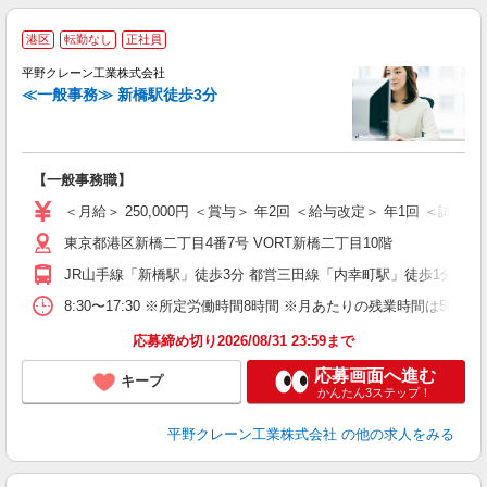
港区
転勤なし
正社員
平野クレーン工業株式会社
≪一般事務≫ 新橋駅徒歩3分
力
【一般事務職】
入
＜月給＞ 250,000円 ＜賞与＞ 年2回 ＜給与改定＞ 年1回 ＜試
迎
東京都港区新橋二丁目4番7号 VORT新橋二丁目10階
休
転
JR山手線「新橋駅」徒歩3分 都営三田線「内幸町駅」徒歩1分
修
8:30〜17:30 ※所定労働時間8時間 ※月あたりの残業時間は5時間
応募締め切り2026/08/31 23:59まで
応募画面へ進む
キープ
かんたん3ステップ！
平野クレーン工業株式会社
の他の求人をみる