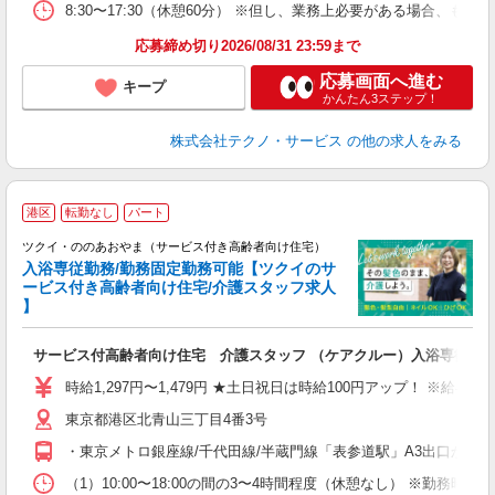
8:30〜17:30（休憩60分） ※但し、業務上必要がある場合
応募締め切り2026/08/31 23:59まで
応募画面へ進む
キープ
かんたん3ステップ！
株式会社テクノ・サービス
の他の求人をみる
港区
転勤なし
パート
ツクイ・ののあおやま（サービス付き高齢者向け住宅）
入浴専従勤務/勤務固定勤務可能【ツクイのサ
ービス付き高齢者向け住宅/介護スタッフ求人
】
各
サービス付高齢者向け住宅 介護スタッフ （ケアクルー）入浴専従
入
り
時給1,297円〜1,479円 ★土日祝日は時給100円アップ！ ※給
リ
東京都港区北青山三丁目4番3号
ー
O
・東京メトロ銀座線/千代田線/半蔵門線「表参道駅」A3出口から徒
な
（1）10:00〜18:00の間の3〜4時間程度（休憩なし） ※勤務