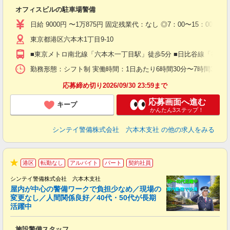
ト
オフィスビルの駐車場警備
入
験
日給 9000円 〜1万875円 固定残業代：なし ◎7：00〜15：00（実働
躍
東京都港区六本木1丁目9-10
（
払
■東京メトロ南北線「六本木一丁目駅」徒歩5分 ■日比谷線「神谷
前
イ
勤務形態：シフト制 実働時間：1日あたり6時間30分〜7時間30分 平
勤
応募締め切り2026/09/30 23:59まで
応募画面へ進む
キープ
かんたん3ステップ！
シンテイ警備株式会社 六本木支社
の他の求人をみる
港区
転勤なし
アルバイト
パート
契約社員
★
シンテイ警備株式会社 六本木支社
屋内が中心の警備ワークで負担少なめ／現場の
変更なし／人間関係良好／40代・50代が長期
活躍中
ト
施設警備スタッフ