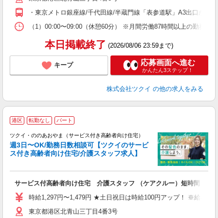
O
・東京メトロ銀座線/千代田線/半蔵門線「表参道駅」A3出口から徒
な
（1）00:00〜09:00（休憩60分） ※月間労働87時間以上の
髪
本日掲載終了
(2026/08/06 23:59まで)
応募画面へ進む
キープ
かんたん3ステップ！
株式会社ツクイ
の他の求人をみる
港区
転勤なし
パート
ツクイ・ののあおやま（サービス付き高齢者向け住宅）
週3日〜OK/勤務日数相談可【ツクイのサービ
ス付き高齢者向け住宅/介護スタッフ求人】
各
サービス付高齢者向け住宅 介護スタッフ （ケアクルー）短時間
入
り
時給1,297円〜1,479円 ★土日祝日は時給100円アップ！ ※給
リ
東京都港区北青山三丁目4番3号
ー