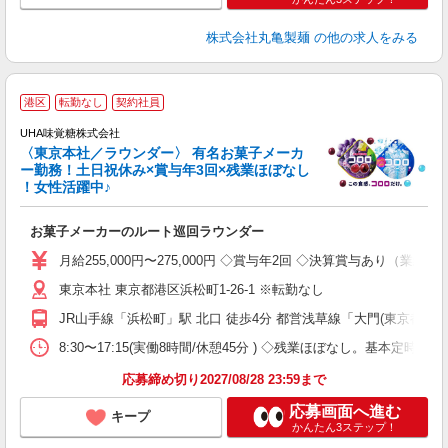
株式会社丸亀製麺
の他の求人をみる
港区
転勤なし
契約社員
け
UHA味覚糖株式会社
〈東京本社／ラウンダー〉 有名お菓子メーカ
ー勤務！土日祝休み×賞与年3回×残業ほぼなし
！女性活躍中♪
り
お菓子メーカーのルート巡回ラウンダー
ボ
夕
月給255,000円〜275,000円 ◇賞与年2回 ◇決算賞与あり
東京本社 東京都港区浜松町1-26-1 ※転勤なし
JR山手線「浜松町」駅 北口 徒歩4分 都営浅草線「大門(東京都)」駅
8:30〜17:15(実働8時間/休憩45分 ) ◇残業ほぼなし。基本定時退社
応募締め切り2027/08/28 23:59まで
応募画面へ進む
キープ
かんたん3ステップ！