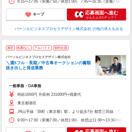
8:15〜17:05（実働7:50／休憩1:00） 7:45〜16:35（実働7:50／
応募画面へ進む
キープ
かんたん3ステップ！
パーソルビジネスプロセスデザイン株式会社
の他の求人をみる
港区
転勤なし
アルバイト
契約社員
り
パーソルビジネスプロセスデザイン株式会社
の
＼週5フル・長期／中古車オークションの書類
入
抜き出しと発送業務
は
ブ
全
一般事務・OA事務
イ
グ
時給1650円 月収例 231000円+残業代
制
東京都港区
JR山手線「田町（東京都）駅」より徒歩7分 都営三田線「三田（
9:00〜17:00（実働7:00／休憩1:00） 休憩は11:30〜13:30の固定で
応募画面へ進む