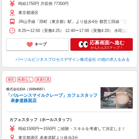
交
時給1750円 月収例 77350円
り
東京都港区
JR山手線「田町（東京都）駅」より徒歩4分 都営三田線「三田（
8:25〜12:50（実働4:25） 12:40〜17:00（実働4:20） 水曜は夜
応募画面へ進む
キープ
かんたん3ステップ！
パーソルビジネスプロセスデザイン株式会社
の他の求人をみる
港区
転勤なし
派遣社員
株式会社iDA（16994587）
「バルーンスマイルクレープ」カフェスタッフ
表参道路面店
た
カフェスタッフ（ホールスタッフ）
入
日
時給1500円〜1550円 ご経験・スキルを考慮して決定します 学生の
有
東京都港区 表参道駅より徒歩3分
K