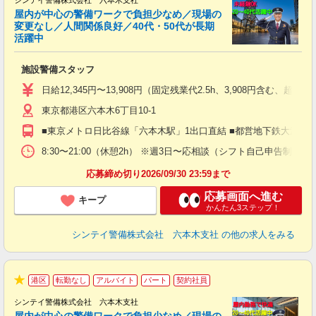
シンテイ警備株式会社 六本木支社
屋内が中心の警備ワークで負担少なめ／現場の
変更なし／人間関係良好／40代・50代が長期
活躍中
ト
施設警備スタッフ
入
験
日給12,345円〜13,908円（固定残業代2.5h、3,908円含
躍
東京都港区六本木6丁目10-1
（
払
■東京メトロ日比谷線「六本木駅」1出口直結 ■都営地下鉄大江戸線
前
イ
8:30〜21:00（休憩2h） ※週3日〜応相談（シフト自己申告制）
勤
応募締め切り2026/09/30 23:59まで
応募画面へ進む
キープ
かんたん3ステップ！
シンテイ警備株式会社 六本木支社
の他の求人をみる
港区
転勤なし
アルバイト
パート
契約社員
★
シンテイ警備株式会社 六本木支社