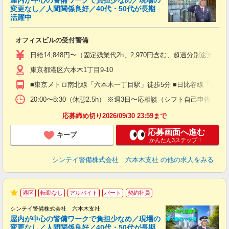
屋内が中心の警備ワークで負担少なめ／現場の
変更なし／人間関係良好／40代・50代が長期
活躍中
ト
オフィスビルの受付警備
入
験
日給14,848円〜（固定残業代2h、2,970円含む、超過分別途支給
躍
東京都港区六本木1丁目9-10
（
払
■東京メトロ南北線「六本木一丁目駅」徒歩5分 ■日比谷線「神谷
前
イ
20:00〜8:30（休憩2.5h） ※週3日〜応相談（シフト自己申告制）
勤
応募締め切り2026/09/30 23:59まで
応募画面へ進む
キープ
かんたん3ステップ！
シンテイ警備株式会社 六本木支社
の他の求人をみる
港区
転勤なし
アルバイト
パート
契約社員
★
シンテイ警備株式会社 六本木支社
屋内が中心の警備ワークで負担少なめ／現場の
変更なし／人間関係良好／40代・50代が長期