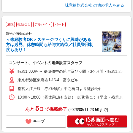
味覚糖株式会社
の他の求人をみる
港区
転勤なし
アルバイト
パート
新光企画株式会社
＜未経験者OK＞ステージづくりに興味がある
方は必見、休憩時間も給与支給◎／社員登用制
度もあり！
な
入
コンサート、イベントの電飾設営スタッフ
者
学
時給1,300円〜 ※研修中の給与及び期間（3ケ月間・時給1,250円）
東京都港区東麻布1-16-4 富永ビル
外
給
都営大江戸線「赤羽橋駅」中之橋口より徒歩4分
夕
ス
10:00〜18:00（昼休憩1hも支給） ※現場により早出・残業あり
5
あと
日
で掲載終了
(2026/08/11 23:59まで)
応募画面へ進む
キープ
かんたん3ステップ！