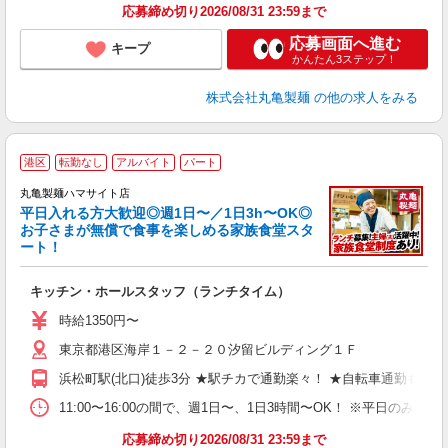
応募締め切り2026/08/31 23:59まで
応募画面へ進む
キープ
かんたん3ステップ！
株式会社丸亀製麺
の他の求人をみる
港区
転勤なし
アルバイト
パート
丸亀製麺ハマサイト店
平日入れる方大歓迎◎週1日〜／1日3h〜OK◎
お子さまが無償で食事を楽しめる家族食堂スタ
ート！
ル
キッチン・ホールスタッフ（ランチタイム）
入
者
時給1350円〜
歓
東京都港区海岸１－２－２０汐留ビルディング１Ｆ
～
り
浜松町駅(北口)徒歩3分 ★駅チカで通勤楽々！ ★自転車通勤も可
K
シ
11:00〜16:00の間で、週1日〜、1日3時間〜OK！ ※平日
駅
応募締め切り2026/08/31 23:59まで