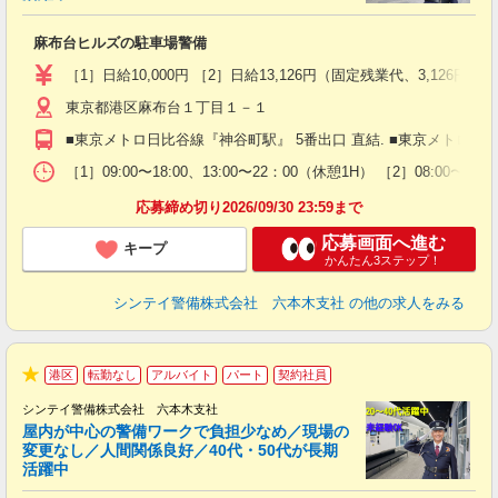
ト
麻布台ヒルズの駐車場警備
入
験
［1］日給10,000円 ［2］日給13,126円（固定残業代、3,1
躍
東京都港区麻布台１丁目１－１
（
払
■東京メトロ日比谷線『神谷町駅』 5番出口 直結. ■東京メトロ南北
前
イ
［1］09:00〜18:00、13:00〜22：00（休憩1H） ［2］08:0
勤
応募締め切り2026/09/30 23:59まで
応募画面へ進む
キープ
かんたん3ステップ！
シンテイ警備株式会社 六本木支社
の他の求人をみる
港区
転勤なし
アルバイト
パート
契約社員
★
シンテイ警備株式会社 六本木支社
屋内が中心の警備ワークで負担少なめ／現場の
変更なし／人間関係良好／40代・50代が長期
活躍中