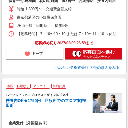
保育士/小規模園 朝の短時間 週3日〜 乳児補助 扶養内勤務 資格
活
～
時給 1,500円〜＋交通費全額支給
あ
東京都港区の小規模保育園
通
JR山手線「田町駅」 徒歩8分
研
【勤務時間】 7：10〜10：10 または 7：10〜11：10 （休憩
応募締め切り2027/02/09 23:59まで
応募画面へ進む
キープ
かんたん3ステップ！
ベルサンテ株式会社
の他の求人をみる
港区
転勤なし
アルバイト
契約社員
て
パーソルビジネスプロセスデザイン株式会社
入
扶養内OK★1750円 区役所でのフロア案内/
は
田町
学
活
週
企業受付（外国語あり）
グ