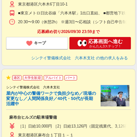
東京都港区六本木6丁目10-1
（
払
■東京メトロ日比谷線「六本木駅」1出口直結、 ■都営地下鉄大江
前
イ
20:30〜9:00（休憩2h） ※週3日〜応相談（シフト自己申告制）
勤
応募締め切り2026/09/30 23:59まで
応募画面へ進む
キープ
かんたん3ステップ！
シンテイ警備株式会社 六本木支社
の他の求人をみる
港区
大学生歓迎
アルバイト
パート
★
シンテイ警備株式会社 六本木支社
屋内が中心の警備ワークで負担少なめ／現場の
変更なし／人間関係良好／40代・50代が長期
活躍中
ト
麻布台ヒルズの駐車場警備
入
験
［1］日給10,000円 ［2］日給13,126円（固定残業代、3,1
躍
東京都港区麻布台１丁目１－１
（