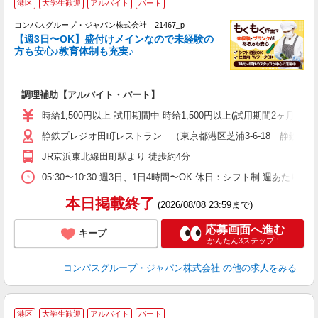
港区
大学生歓迎
アルバイト
パート
コンパスグループ・ジャパン株式会社 21467_p
く
【週3日〜OK】盛付けメインなので未経験の
方も安心♪教育体制も充実♪
大
調理補助【アルバイト・パート】
入
歓
時給1,500円以上 試用期間中 時給1,500円以上(試用期間2ヶ月
～
静鉄プレジオ田町レストラン （東京都港区芝浦3-6-18 静鉄ホ
用
短
JR京浜東北線田町駅より 徒歩約4分
O
05:30〜10:30 週3日、1日4時間〜OK 休日：シフト制 週あたり
本日掲載終了
(2026/08/08 23:59まで)
応募画面へ進む
キープ
かんたん3ステップ！
コンパスグループ・ジャパン株式会社
の他の求人をみる
港区
大学生歓迎
アルバイト
パート