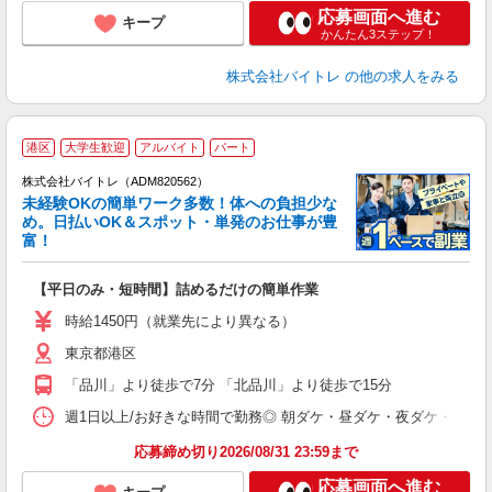
応募画面へ進む
キープ
かんたん3ステップ！
株式会社バイトレ
の他の求人をみる
港区
大学生歓迎
アルバイト
パート
株式会社バイトレ（ADM820562）
未経験OKの簡単ワーク多数！体への負担少な
め。日払いOK＆スポット・単発のお仕事が豊
富！
ス
ロ
【平日のみ・短時間】詰めるだけの簡単作業
即
活
時給1450円（就業先により異なる）
（
東京都港区
短
K
「品川」より徒歩で7分 「北品川」より徒歩で15分
日
髪
週1日以上/お好きな時間で勤務◎ 朝ダケ・昼ダケ・夜ダケ・夜勤など、 ご自
応募締め切り2026/08/31 23:59まで
応募画面へ進む