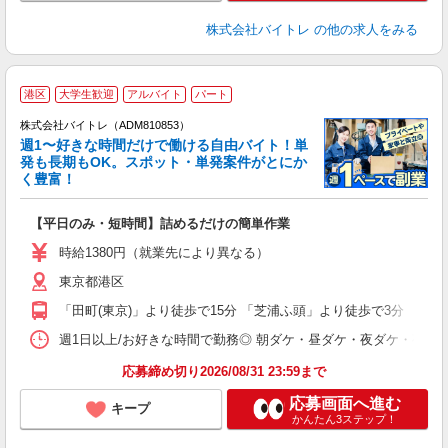
株式会社バイトレ
の他の求人をみる
港区
大学生歓迎
アルバイト
パート
株式会社バイトレ（ADM810853）
週1〜好きな時間だけで働ける自由バイト！単
発も長期もOK。スポット・単発案件がとにか
も
く豊富！
気
【平日のみ・短時間】詰めるだけの簡単作業
即
活
時給1380円（就業先により異なる）
（
東京都港区
短
K
「田町(東京)」より徒歩で15分 「芝浦ふ頭」より徒歩で3分
日
髪
週1日以上/お好きな時間で勤務◎ 朝ダケ・昼ダケ・夜ダケ・夜勤など、 ご自
応募締め切り2026/08/31 23:59まで
応募画面へ進む
キープ
かんたん3ステップ！