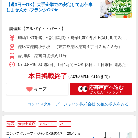
く
【週3日〜OK】大手企業での安定してお仕事
しませんか♪ブランクOK★
大
調理師【アルバイト・パート】
入
歓
時給1,800円以上 試用期間中 時給1,800円以上(試用期間2ヶ月
～
港区立港南小学校 （東京都港区港南４丁目３番２８号）
用
（
品川駅 港南口徒歩約11分
か
07:00〜16:00 週3日、1日4時間〜OK 休日：土日曜日 週あたり
本日掲載終了
(2026/08/08 23:59まで)
応募画面へ進む
キープ
かんたん3ステップ！
コンパスグループ・ジャパン株式会社
の他の求人をみる
港区
大学生歓迎
アルバイト
パート
コンパスグループ・ジャパン株式会社 20540_p
く