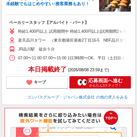
未経験でもはじめやすい♪接客業務もあり！
大
ベーカリースタッフ【アルバイト・パート】
入
歓
時給1,400円以上 試用期間中 時給1,400円以上(試用期間2ヶ月
～
楽天品川タワー （東京都港区港南2丁目16-5 NBF品川タワー16
用
K
JR品川駅 徒歩５分
朝
助
07:00〜11:00 07:00〜15:00 1日3時間〜OK、平日（土日除
本日掲載終了
(2026/08/08 23:59まで)
応募画面へ進む
キープ
かんたん3ステップ！
コンパスグループ・ジャパン株式会社
の他の求人をみる