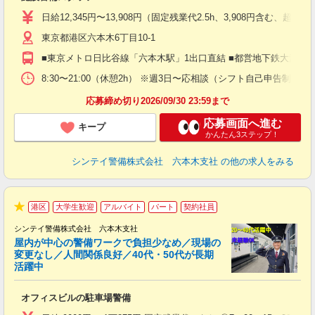
入
験
日給12,345円〜13,908円（固定残業代2.5h、3,908円含
躍
東京都港区六本木6丁目10-1
（
払
■東京メトロ日比谷線「六本木駅」1出口直結 ■都営地下鉄大江戸線
前
イ
8:30〜21:00（休憩2h） ※週3日〜応相談（シフト自己申告制）
勤
応募締め切り2026/09/30 23:59まで
応募画面へ進む
キープ
かんたん3ステップ！
シンテイ警備株式会社 六本木支社
の他の求人をみる
港区
大学生歓迎
アルバイト
パート
契約社員
★
シンテイ警備株式会社 六本木支社
屋内が中心の警備ワークで負担少なめ／現場の
変更なし／人間関係良好／40代・50代が長期
活躍中
ト
オフィスビルの駐車場警備
入
験