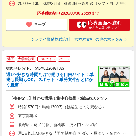
イ
20:00〜8:30（休憩2.5h） ※週3日〜応相談（シフト自己申告制）
勤
応募締め切り2026/09/30 23:59まで
応募画面へ進む
キープ
かんたん3ステップ！
シンテイ警備株式会社 六本木支社
の他の求人をみる
港区
大学生歓迎
アルバイト
パート
株式会社バイトレ（ADM811206GT32）
週1〜好きな時間だけで働ける自由バイト！単
発も長期もOK。スポット・単発案件がとにか
も
く豊富！
気
【接客なし】静かな職場で集中◎検品・箱詰めスタッフ
即
活
時給1576円〜時給1700円（就業先により異なる）
（
東京都港区
短
K
最寄駅：虎ノ門駅、新橋駅、虎ノ門ヒルズ駅
日
髪
週1日以上/お好きな時間で勤務◎ 朝ダケ・昼ダケ・夜ダケ・夜勤など、 ご自