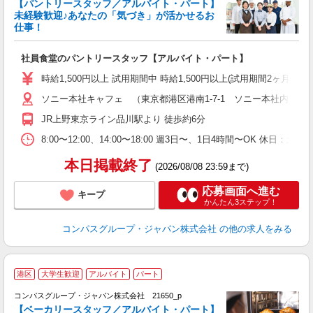
【パントリースタッフ／アルバイト・パート】
未経験歓迎♪あなたの「気づき」が活かせるお
仕事！
大
社員食堂のパントリースタッフ【アルバイト・パート】
入
歓
時給1,500円以上 試用期間中 時給1,500円以上(試用期間2ヶ月
～
ソニー本社キャフェ （東京都港区港南1-7-1 ソニー本社内12F）
用
短
JR上野東京ライン品川駅より 徒歩約6分
O
8:00〜12:00、14:00〜18:00 週3日〜、1日4時間〜OK 休
本日掲載終了
(2026/08/08 23:59まで)
応募画面へ進む
キープ
かんたん3ステップ！
コンパスグループ・ジャパン株式会社
の他の求人をみる
港区
大学生歓迎
アルバイト
パート
コンパスグループ・ジャパン株式会社 21650_p
く
【ベーカリースタッフ／アルバイト・パート】