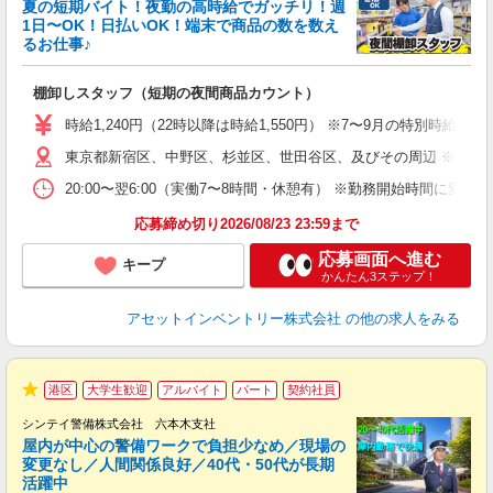
夏の短期バイト！夜勤の高時給でガッチリ！週
担
1日〜OK！日払いOK！端末で商品の数を数え
自
るお仕事♪
手
棚卸しスタッフ（短期の夜間商品カウント）
履
学
時給1,240円（22時以降は時給1,550円） ※7〜9月の特別時
日
東京都新宿区、中野区、杉並区、世田谷区、及びその周辺 ※直行
ア
20:00〜翌6:00（実働7〜8時間・休憩有） ※勤務開始時間に
応募締め切り2026/08/23 23:59まで
応募画面へ進む
キープ
かんたん3ステップ！
アセットインベントリー株式会社
の他の求人をみる
港区
大学生歓迎
アルバイト
パート
契約社員
★
シンテイ警備株式会社 六本木支社
屋内が中心の警備ワークで負担少なめ／現場の
変更なし／人間関係良好／40代・50代が長期
活躍中