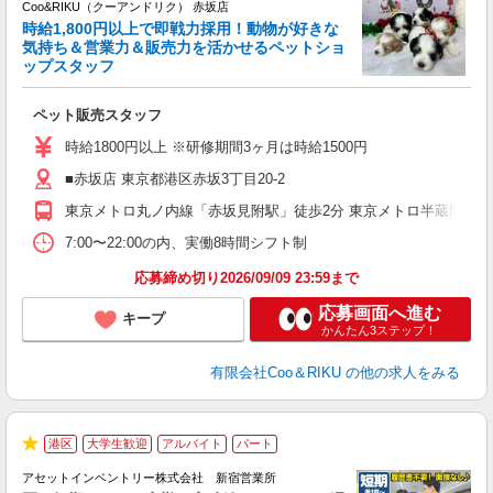
Coo&RIKU（クーアンドリク） 赤坂店
時給1,800円以上で即戦力採用！動物が好きな
客
気持ち＆営業力＆販売力を活かせるペットショ
ップスタッフ
だ
ペット販売スタッフ
入
夫
時給1800円以上 ※研修期間3ヶ月は時給1500円
中
■赤坂店 東京都港区赤坂3丁目20-2
自
産
東京メトロ丸ノ内線「赤坂見附駅」徒歩2分 東京メトロ半蔵門線「
登
7:00〜22:00の内、実働8時間シフト制
応募締め切り2026/09/09 23:59まで
応募画面へ進む
キープ
かんたん3ステップ！
有限会社Coo＆RIKU
の他の求人をみる
港区
大学生歓迎
アルバイト
パート
★
アセットインベントリー株式会社 新宿営業所