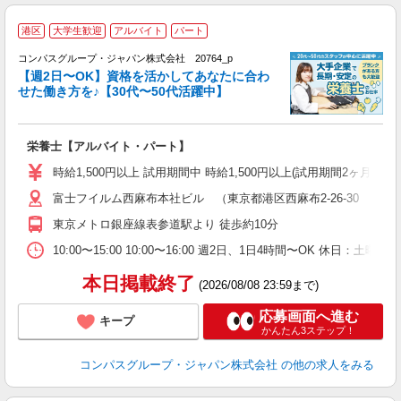
港区
大学生歓迎
アルバイト
パート
コンパスグループ・ジャパン株式会社 20764_p
く
【週2日〜OK】資格を活かしてあなたに合わ
せた働き方を♪【30代〜50代活躍中】
大
栄養士【アルバイト・パート】
入
歓
時給1,500円以上 試用期間中 時給1,500円以上(試用期間2ヶ月
～
富士フイルム西麻布本社ビル （東京都港区西麻布2-26-30 富
用
短
東京メトロ銀座線表参道駅より 徒歩約10分
O
10:00〜15:00 10:00〜16:00 週2日、1日4時間〜OK 休日
本日掲載終了
(2026/08/08 23:59まで)
応募画面へ進む
キープ
かんたん3ステップ！
コンパスグループ・ジャパン株式会社
の他の求人をみる