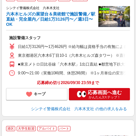
シンテイ警備株式会社 六本木支社
六本木ヒルズの展望台＆美術館で施設警備／駅
直結・完全屋内／日給1万3126円〜／週3日〜
OK
務
施設警備スタッフ
入
夫
日給1万3126円〜1万4626円 ※給与幅は資格手当の有無によるも
中
東京都港区六本木6丁目10-1（六本木ヒルズ森タワー） ※直行直
務
勤
■東京メトロ日比谷線「六本木駅」1出口直結 ■都営地下鉄大江戸
な
社
9:00〜21:00（実働10時間、休憩2時間） ※1ヶ月単位の変形
応募締め切り2026/09/30 23:59まで
応募画面へ進む
キープ
かんたん3ステップ！
シンテイ警備株式会社 六本木支社
の他の求人をみる
港区
大学生歓迎
アルバイト
パート