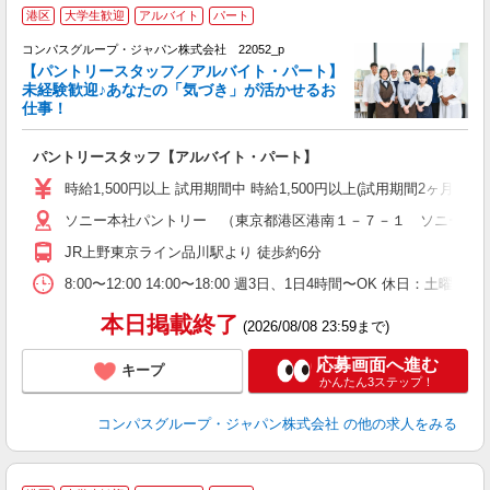
港区
大学生歓迎
アルバイト
パート
コンパスグループ・ジャパン株式会社 22052_p
く
【パントリースタッフ／アルバイト・パート】
未経験歓迎♪あなたの「気づき」が活かせるお
仕事！
大
パントリースタッフ【アルバイト・パート】
入
歓
時給1,500円以上 試用期間中 時給1,500円以上(試用期間2ヶ月
～
ソニー本社パントリー （東京都港区港南１－７－１ ソニー本
用
週
JR上野東京ライン品川駅より 徒歩約6分
タ
副
8:00〜12:00 14:00〜18:00 週3日、1日4時間〜OK 休日：
本日掲載終了
(2026/08/08 23:59まで)
応募画面へ進む
キープ
かんたん3ステップ！
コンパスグループ・ジャパン株式会社
の他の求人をみる