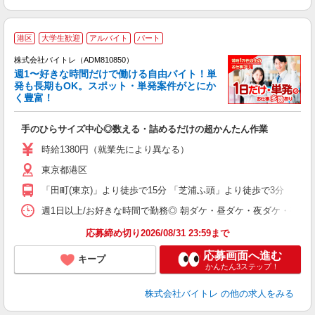
港区
大学生歓迎
アルバイト
パート
株式会社バイトレ（ADM810850）
週1〜好きな時間だけで働ける自由バイト！単
発も長期もOK。スポット・単発案件がとにか
も
く豊富！
気
手のひらサイズ中心◎数える・詰めるだけの超かんたん作業
即
活
時給1380円（就業先により異なる）
（
東京都港区
短
K
「田町(東京)」より徒歩で15分 「芝浦ふ頭」より徒歩で3分
日
髪
週1日以上/お好きな時間で勤務◎ 朝ダケ・昼ダケ・夜ダケ・夜勤など、 ご自
応募締め切り2026/08/31 23:59まで
応募画面へ進む
キープ
かんたん3ステップ！
株式会社バイトレ
の他の求人をみる