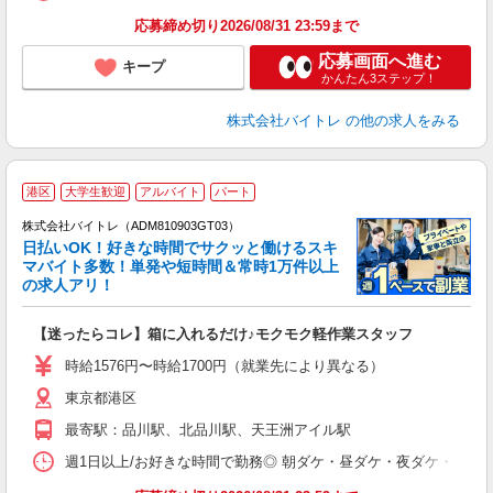
応募締め切り2026/08/31 23:59まで
応募画面へ進む
キープ
かんたん3ステップ！
株式会社バイトレ
の他の求人をみる
港区
大学生歓迎
アルバイト
パート
株式会社バイトレ（ADM810903GT03）
く
日払いOK！好きな時間でサクッと働けるスキ
マバイト多数！単発や短時間＆常時1万件以上
☆
の求人アリ！
験
【迷ったらコレ】箱に入れるだけ♪モクモク軽作業スタッフ
即
活
時給1576円〜時給1700円（就業先により異なる）
（
東京都港区
短
K
最寄駅：品川駅、北品川駅、天王洲アイル駅
日
髪
週1日以上/お好きな時間で勤務◎ 朝ダケ・昼ダケ・夜ダケ・夜勤など、 ご自