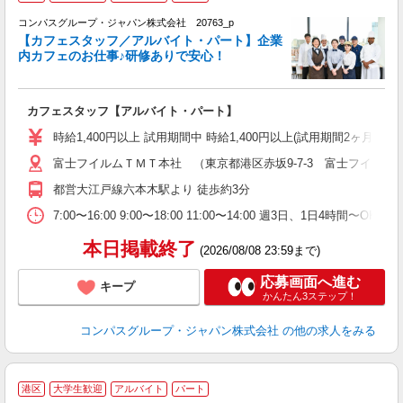
コンパスグループ・ジャパン株式会社 20763_p
く
【カフェスタッフ／アルバイト・パート】企業
内カフェのお仕事♪研修ありで安心！
大
カフェスタッフ【アルバイト・パート】
入
歓
時給1,400円以上 試用期間中 時給1,400円以上(試用期間2ヶ月
～
富士フイルムＴＭＴ本社 （東京都港区赤坂9-7-3 富士フイル
用
K
都営大江戸線六本木駅より 徒歩約3分
み
業
7:00〜16:00 9:00〜18:00 11:00〜14:00 週3日、1日4
本日掲載終了
(2026/08/08 23:59まで)
応募画面へ進む
キープ
かんたん3ステップ！
コンパスグループ・ジャパン株式会社
の他の求人をみる
港区
大学生歓迎
アルバイト
パート