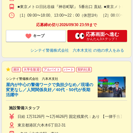
払
■東京メトロ日比谷線『神谷町駅』 5番出口 直結. ■東京メトロ南北
前
イ
［1］09:00〜18:00、13:00〜22：00（休憩1H） ［2］08:0
勤
応募締め切り2026/09/30 23:59まで
応募画面へ進む
キープ
かんたん3ステップ！
シンテイ警備株式会社 六本木支社
の他の求人をみる
港区
大学生歓迎
アルバイト
パート
契約社員
★
シンテイ警備株式会社 六本木支社
屋内が中心の警備ワークで負担少なめ／現場の
変更なし／人間関係良好／40代・50代が長期
活躍中
ト
施設警備スタッフ
入
験
日給 1万3126円 〜1万4626円 固定残業代：あり 【一律手当】 
躍
東京都港区六本木6丁目2-31
（
払