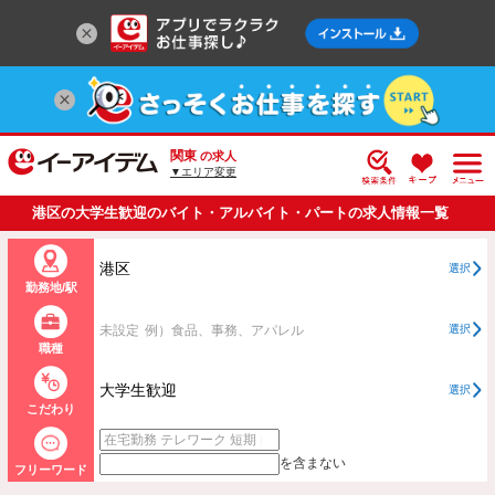
関東
の求人
▼エリア変更
港区の大学生歓迎のバイト・アルバイト・パートの求人情報一覧
港区
選択
勤務地/駅
未設定
例）食品、事務、アパレル
選択
職種
大学生歓迎
選択
こだわり
を含まない
フリーワード