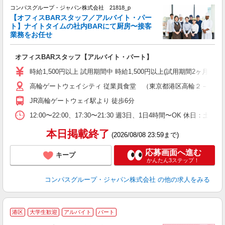
コンパスグループ・ジャパン株式会社 21818_p
く
【オフィスBARスタッフ／アルバイト・パー
ト】ナイトタイムの社内BARにて厨房〜接客
業務をお任せ
大
オフィスBARスタッフ【アルバイト・パート】
入
歓
時給1,500円以上 試用期間中 時給1,500円以上(試用期間2ヶ月
～
高輪ゲートウェイシティ 従業員食堂 （東京都港区高輪２－２１
用
O
JR高輪ゲートウェイ駅より 徒歩6分
勤
12:00〜22:00、17:30〜21:30 週3日、1日4時間〜OK 休
本日掲載終了
(2026/08/08 23:59まで)
応募画面へ進む
キープ
かんたん3ステップ！
コンパスグループ・ジャパン株式会社
の他の求人をみる
港区
大学生歓迎
アルバイト
パート