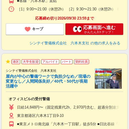
■各線「六本木駅」直結
前
イ
［1］9:00〜21:00（休憩2h） ［2］9:30〜21:30（休憩
勤
応募締め切り2026/09/30 23:59まで
応募画面へ進む
キープ
かんたん3ステップ！
シンテイ警備株式会社 六本木支社
の他の求人をみる
港区
大学生歓迎
アルバイト
パート
契約社員
★
シンテイ警備株式会社 六本木支社
屋内が中心の警備ワークで負担少なめ／現場の
変更なし／人間関係良好／40代・50代が長期
活躍中
ト
オフィスビルの受付警備
入
験
日給14,848円〜（固定残業代2h、2,970円含む、超過分別途支給
躍
東京都港区六本木1丁目9-10
（
払
■東京メトロ南北線「六本木一丁目駅」徒歩5分 ■日比谷線「神谷
前