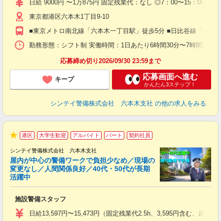
日給 9000円 〜1万875円 固定残業代：なし ◎7：00〜15：00（実働
躍
東京都港区六本木1丁目9-10
（
払
■東京メトロ南北線「六本木一丁目駅」徒歩5分 ■日比谷線「神谷
前
イ
勤務形態：シフト制 実働時間：1日あたり6時間30分〜7時間30分 平
勤
応募締め切り2026/09/30 23:59まで
応募画面へ進む
キープ
かんたん3ステップ！
シンテイ警備株式会社 六本木支社
の他の求人をみる
港区
大学生歓迎
アルバイト
パート
契約社員
★
シンテイ警備株式会社 六本木支社
屋内が中心の警備ワークで負担少なめ／現場の
変更なし／人間関係良好／40代・50代が長期
活躍中
ト
施設警備スタッフ
入
験
日給13,597円〜15,473円（固定残業代2.5h、3,595円含
躍