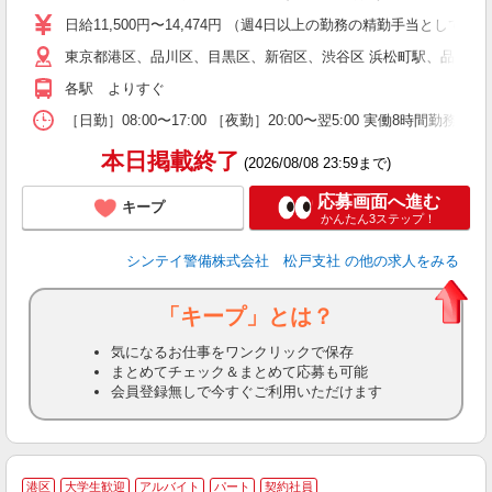
い
日給11,500円〜14,474円 （週4日以上の勤務の精勤手当として日給
東京都港区、品川区、目黒区、新宿区、渋谷区 浜松町駅、品川駅
な
各駅 よりすぐ
［日勤］08:00〜17:00 ［夜勤］20:00〜翌5:00 実働8
本日掲載終了
(2026/08/08 23:59まで)
応募画面へ進む
キープ
かんたん3ステップ！
シンテイ警備株式会社 松戸支社
の他の求人をみる
「キープ」とは？
気になるお仕事をワンクリックで保存
まとめてチェック＆まとめて応募も可能
会員登録無しで今すぐご利用いただけます
港区
大学生歓迎
アルバイト
パート
契約社員