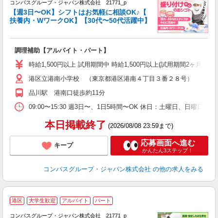
コンパスグループ・ジャパン株式会社 21771_p
く
【週3日〜OK】シフトはお気軽に相談OK♪【
扶養内・WワークOK】【30代〜50代活躍中】
大
調理補助【アルバイト・パート】
入
歓
時給1,500円以上 試用期間中 時給1,500円以上(試用期間2ヶ月
～
港区立港南小学校 （東京都港区港南４丁目３番２８号）
用
フ
品川駅 港南口徒歩約11分
い
09:00〜15:30 週3日〜、1日5時間〜OK 休日：土曜日、日曜日
本日掲載終了
(2026/08/08 23:59まで)
応募画面へ進む
キープ
かんたん3ステップ！
コンパスグループ・ジャパン株式会社
の他の求人をみる
港区
大学生歓迎
アルバイト
パート
コンパスグループ・ジャパン株式会社 21771_p