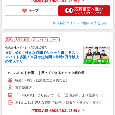
応募締め切り2026/08/31 23:59まで
応募画面へ進む
キープ
かんたん3ステップ！
株式会社バイトレ
の他の求人をみる
港区
大学生歓迎
アルバイト
パート
株式会社バイトレ（ADM810857）
く
日払いOK！好きな時間でサクッと働けるスキ
マバイト多数！単発や短時間＆常時1万件以上
☆
の求人アリ！
験
久しぶりのお仕事に｜座ってできるモクモク軽作業
即
活
時給1380円（就業先により異なる）
（
東京都港区
短
K
「田町(東京)」より徒歩で15分 「芝浦ふ頭」より徒歩で3分
日
髪
週1日以上/お好きな時間で勤務◎ 朝ダケ・昼ダケ・夜ダケ・夜勤など、 ご自
応募締め切り2026/08/31 23:59まで