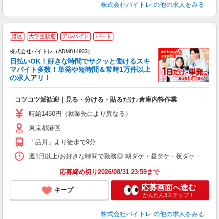
株式会社バイトレ
の他の求人をみる
港区
大学生歓迎
アルバイト
パート
株式会社バイトレ（ADM814933）
く
日払いOK！好きな時間でサクッと働けるスキ
マバイト多数！単発や短時間＆常時1万件以上
☆
の求人アリ！
験
コツコツ派歓迎｜見る・分ける・貼るだけ♪倉庫内軽作業
即
活
時給1450円（就業先により異なる）
（
東京都港区
短
K
「品川」より徒歩で9分
日
髪
週1日以上/お好きな時間で勤務◎ 朝ダケ・昼ダケ・夜ダケ・夜勤など、 ご自
応募締め切り2026/08/31 23:59まで
応募画面へ進む
キープ
かんたん3ステップ！
株式会社バイトレ
の他の求人をみる