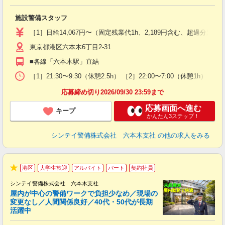
ト
施設警備スタッフ
入
験
［1］日給14,067円〜（固定残業代1h、2,189円含む、超過
躍
東京都港区六本木6丁目2-31
（
払
■各線「六本木駅」直結
前
イ
［1］21:30〜9:30（休憩2.5h） ［2］22:00〜7:00（休
勤
応募締め切り2026/09/30 23:59まで
応募画面へ進む
キープ
かんたん3ステップ！
シンテイ警備株式会社 六本木支社
の他の求人をみる
港区
大学生歓迎
アルバイト
パート
契約社員
★
シンテイ警備株式会社 六本木支社
屋内が中心の警備ワークで負担少なめ／現場の
変更なし／人間関係良好／40代・50代が長期
活躍中