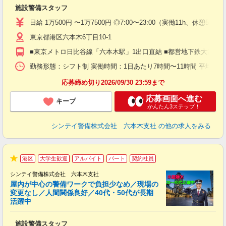
ト
施設警備スタッフ
入
験
日給 1万500円 〜1万7500円 ◎7:00〜23:00（実働11h、休憩5h）
躍
東京都港区六本木6丁目10-1
（
払
■東京メトロ日比谷線「六本木駅」1出口直結 ■都営地下鉄大江戸
前
イ
勤務形態：シフト制 実働時間：1日あたり7時間〜11時間 平均勤務日数：1
勤
応募締め切り2026/09/30 23:59まで
応募画面へ進む
キープ
かんたん3ステップ！
シンテイ警備株式会社 六本木支社
の他の求人をみる
港区
大学生歓迎
アルバイト
パート
契約社員
★
シンテイ警備株式会社 六本木支社
屋内が中心の警備ワークで負担少なめ／現場の
変更なし／人間関係良好／40代・50代が長期
活躍中
ト
施設警備スタッフ