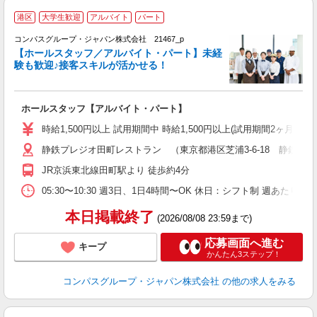
港区
大学生歓迎
アルバイト
パート
コンパスグループ・ジャパン株式会社 21467_p
く
【ホールスタッフ／アルバイト・パート】未経
験も歓迎♪接客スキルが活かせる！
大
ホールスタッフ【アルバイト・パート】
入
歓
時給1,500円以上 試用期間中 時給1,500円以上(試用期間2ヶ月
～
静鉄プレジオ田町レストラン （東京都港区芝浦3-6-18 静鉄ホ
用
短
JR京浜東北線田町駅より 徒歩約4分
O
05:30〜10:30 週3日、1日4時間〜OK 休日：シフト制 週あたり
本日掲載終了
(2026/08/08 23:59まで)
応募画面へ進む
キープ
かんたん3ステップ！
コンパスグループ・ジャパン株式会社
の他の求人をみる