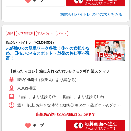
キープ
かんたん3ステップ！
株式会社バイトレ
の他の求人をみる
港区
大学生歓迎
アルバイト
パート
株式会社バイトレ（ADM820561）
未経験OKの簡単ワーク多数！体への負担少な
め。日払いOK＆スポット・単発のお仕事が豊
富！
ス
ロ
【迷ったらコレ】箱に入れるだけ♪モクモク軽作業スタッフ
即
活
時給1450円（就業先により異なる）
（
東京都港区
短
K
「品川」より徒歩で7分 「北品川」より徒歩で15分
日
髪
週1日以上/お好きな時間で勤務◎ 朝ダケ・昼ダケ・夜ダケ・夜勤など、 ご自
応募締め切り2026/08/31 23:59まで
応募画面へ進む
キープ
かんたん3ステップ！