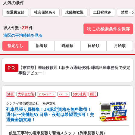
人気の条件
交通費支給
社会保険あり
未経験歓迎
土日祝休み
禁煙・
求人件数 :
215
件
この検索条件を保存
港区の平均時給を見る
指定なし
新着順
時給順
日給順
月給順
【東京都】未経験歓迎！駅チカ通勤便利♪練馬区民事務所で安定
PR
事務デビュー！
港区
大学生歓迎
アルバイト
パート
契約社員
嘱託
シンテイ警備株式会社 松戸支社
列車見張り員募集！JR認定資格を無料取得！
収
週4日〜実働短め 日勤・夜勤は希望選択可！交
通費全額支給！
て
即
鉄道工事時の電車見張り警備スタッフ（列車見張り員）
～