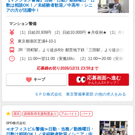
【マンション警備】当務・日勤／勤務曜日・日
数は相談OK！／未経験者歓迎／中高年・シニ
アの方が活躍中！
ア
マンション警備
入
活
［1］日給20,939円 ［2］日給10,000円 ★月収例★ ［1］月収25
勤
東京都港区芝浦4-10-1
り
JR「田町駅」より徒歩8分 都営地下鉄「三田駅」より徒歩11分 各
［1］11:00〜翌11:00（実働16h） ［2］11:00〜20:00（
応募締め切り2026/12/31 23:59まで
応募画面へ進む
キープ
かんたん3ステップ！
ＳＰＤ株式会社 東京警備事業部
の他の求人をみる
港区
資格取得支援制度あり
アルバイト
パート
★
SPD株式会社
≪オフィスビル警備≫日勤・当務／勤務曜日・
日数は相談OK！／未経験者歓迎／シニア・中