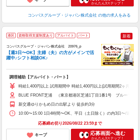
かんたん3ステップ！
コンパスグループ・ジャパン株式会社
の他の求人をみる
港区
資格取得支援制度あり
アルバイト
パート
新着
コンパスグループ・ジャパン株式会社 20976_p
く
【週3日〜OK】主婦（夫）の方がメインで活
躍中♪シフト相談OK♪
大
調理補助【アルバイト・パート】
入
歓
時給1,400円以上 試用期間中 時給1,400円以上(試用期間2ヶ月
～
用
BLUE FRONT芝浦 （東京都港区芝浦1丁目1番1号 ブルーフロ
務
新交通ゆりかもめ日の出駅より 徒歩約3分
早
10:00〜15:00 1日4時間〜OK、平日（土日除く）の内3日〜/週
応募締め切り2026/08/22 23:59まで
応募画面へ進む
キープ
かんたん3ステップ！