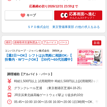
応募締め切り2026/12/31 23:59まで
応募画面へ進む
キープ
かんたん3ステップ！
ＳＰＤ株式会社 東京警備事業部
の他の求人をみる
港区
資格取得支援制度あり
アルバイト
パート
新着
コンパスグループ・ジャパン株式会社 39504_p
く
【週2日〜OK】シフトはお気軽に相談OK♪【
扶養内・WワークOK】【30代〜60代活躍中】
大
調理補助【アルバイト・パート】
入
歓
時給1,500円以上 試用期間中 時給1,500円以上(試用期間2ヶ月
～
用
グランクレール芝浦 （東京都港区芝浦4-18-25）
～
JR京浜東北線高輪ゲートウェイ駅より徒歩約10分
務
ー
05:45〜10:00 10:00〜15:00 16:00〜20:00 1日3時間〜