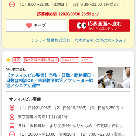
イ
［1］9:00〜21:00（休憩2h） ［2］9:30〜21:30（休憩
勤
応募締め切り2026/09/30 23:59まで
応募画面へ進む
キープ
かんたん3ステップ！
シンテイ警備株式会社 六本木支社
の他の求人をみる
港区
資格取得支援制度あり
アルバイト
パート
★
SPD株式会社
【オフィスビル警備】当務・日勤／勤務曜日・
日数は相談OK／未経験者歓迎／フリーター歓
迎／シニア活躍中
は
オフィスビル警備
入
活
［1］日給21,096円 ［2］日給16,250円 ［3］日給6,250円 ★
勤
東京都港区海岸1丁目7番1号
り
各線「浜松町駅」より徒歩4分 ゆりかもめ「竹芝駅」西口より徒歩2
［1］10:00〜翌10:00（実働16h） ［2］7:00〜22:00（実働