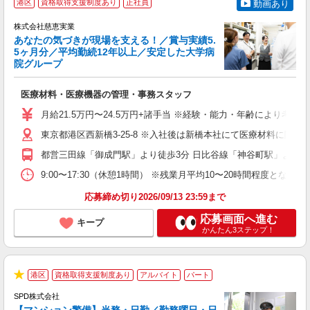
港区
資格取得支援制度あり
正社員
動画あり
取
（
株式会社慈恵実業
あなたの気づきが現場を支える！／賞与実績5.
5ヶ月分／平均勤続12年以上／安定した大学病
院グループ
ん
医療材料・医療機器の管理・事務スタッフ
女
月給21.5万円〜24.5万円+諸手当 ※経験・能力・年齢により考慮い
上
東京都港区西新橋3-25-8 ※入社後は新橋本社にて医療材料に関
な
都営三田線「御成門駅」より徒歩3分 日比谷線「神谷町駅」より徒歩
9:00〜17:30（休憩1時間） ※残業月平均10〜20時間程度となりま
応募締め切り2026/09/13 23:59まで
応募画面へ進む
キープ
かんたん3ステップ！
港区
資格取得支援制度あり
アルバイト
パート
★
SPD株式会社