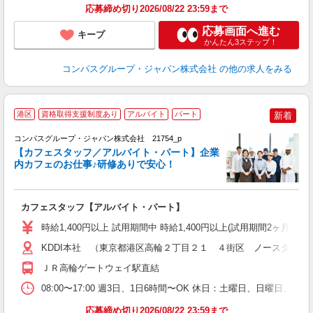
応募締め切り2026/08/22 23:59まで
応募画面へ進む
キープ
かんたん3ステップ！
コンパスグループ・ジャパン株式会社
の他の求人をみる
港区
資格取得支援制度あり
アルバイト
パート
新着
コンパスグループ・ジャパン株式会社 21754_p
く
【カフェスタッフ／アルバイト・パート】企業
内カフェのお仕事♪研修ありで安心！
大
カフェスタッフ【アルバイト・パート】
入
歓
時給1,400円以上 試用期間中 時給1,400円以上(試用期間2ヶ月
～
用
KDDI本社 （東京都港区高輪２丁目２１ ４街区 ノースタワー
禁
ＪＲ高輪ゲートウェイ駅直結
い
08:00〜17:00 週3日、1日6時間〜OK 休日：土曜日、日曜日、
応募締め切り2026/08/22 23:59まで