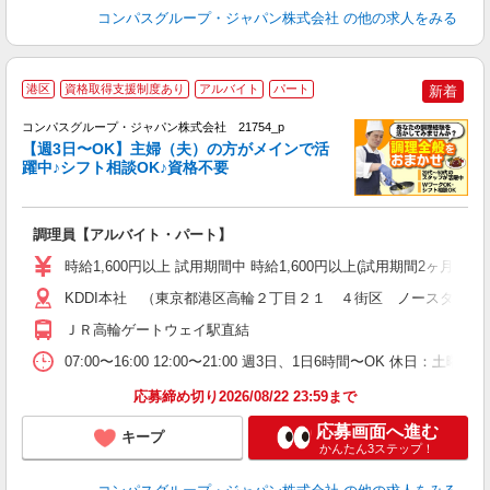
コンパスグループ・ジャパン株式会社
の他の求人をみる
港区
資格取得支援制度あり
アルバイト
パート
新着
コンパスグループ・ジャパン株式会社 21754_p
く
【週3日〜OK】主婦（夫）の方がメインで活
躍中♪シフト相談OK♪資格不要
大
調理員【アルバイト・パート】
入
歓
時給1,600円以上 試用期間中 時給1,600円以上(試用期間2ヶ月
～
用
KDDI本社 （東京都港区高輪２丁目２１ ４街区 ノースタワー
フ
ＪＲ高輪ゲートウェイ駅直結
ワ
07:00〜16:00 12:00〜21:00 週3日、1日6時間〜OK 休日
応募締め切り2026/08/22 23:59まで
応募画面へ進む
キープ
かんたん3ステップ！