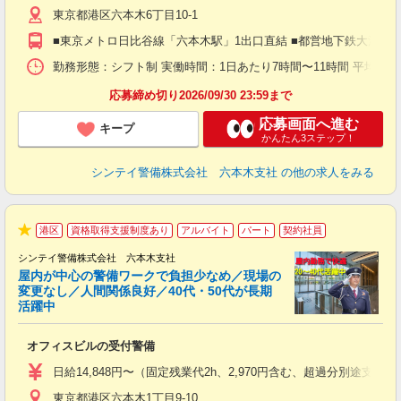
東京都港区六本木6丁目10-1
（
払
■東京メトロ日比谷線「六本木駅」1出口直結 ■都営地下鉄大江戸
前
イ
勤務形態：シフト制 実働時間：1日あたり7時間〜11時間 平均勤務日数：1
勤
応募締め切り2026/09/30 23:59まで
応募画面へ進む
キープ
かんたん3ステップ！
シンテイ警備株式会社 六本木支社
の他の求人をみる
港区
資格取得支援制度あり
アルバイト
パート
契約社員
★
シンテイ警備株式会社 六本木支社
屋内が中心の警備ワークで負担少なめ／現場の
変更なし／人間関係良好／40代・50代が長期
活躍中
ト
オフィスビルの受付警備
入
験
日給14,848円〜（固定残業代2h、2,970円含む、超過分別途支給
躍
東京都港区六本木1丁目9-10
（