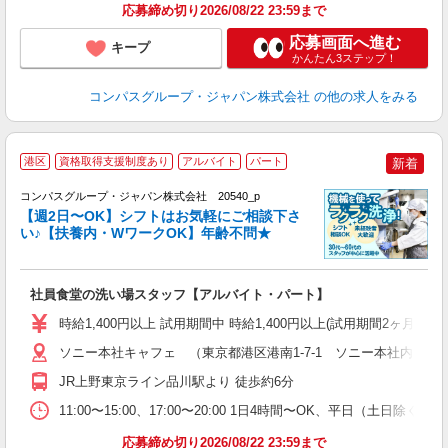
応募締め切り2026/08/22 23:59まで
応募画面へ進む
キープ
かんたん3ステップ！
コンパスグループ・ジャパン株式会社
の他の求人をみる
港区
資格取得支援制度あり
アルバイト
パート
新着
コンパスグループ・ジャパン株式会社 20540_p
く
【週2日〜OK】シフトはお気軽にご相談下さ
い♪【扶養内・WワークOK】年齢不問★
大
社員食堂の洗い場スタッフ【アルバイト・パート】
入
歓
時給1,400円以上 試用期間中 時給1,400円以上(試用期間2ヶ月
～
用
ソニー本社キャフェ （東京都港区港南1-7-1 ソニー本社内12F）
務
JR上野東京ライン品川駅より 徒歩約6分
昼
11:00〜15:00、17:00〜20:00 1日4時間〜OK、平日（土日除
応募締め切り2026/08/22 23:59まで