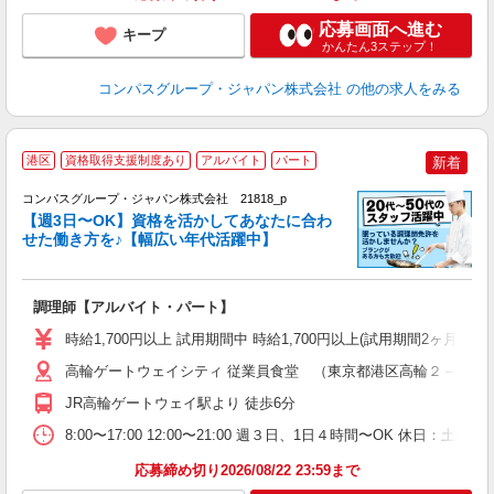
応募画面へ進む
キープ
かんたん3ステップ！
コンパスグループ・ジャパン株式会社
の他の求人をみる
港区
資格取得支援制度あり
アルバイト
パート
新着
コンパスグループ・ジャパン株式会社 21818_p
く
【週3日〜OK】資格を活かしてあなたに合わ
せた働き方を♪【幅広い年代活躍中】
大
調理師【アルバイト・パート】
入
歓
時給1,700円以上 試用期間中 時給1,700円以上(試用期間2ヶ月
～
用
高輪ゲートウェイシティ 従業員食堂 （東京都港区高輪２－２１
迎
JR高輪ゲートウェイ駅より 徒歩6分
な
8:00〜17:00 12:00〜21:00 週３日、1日４時間〜OK 休日
応募締め切り2026/08/22 23:59まで