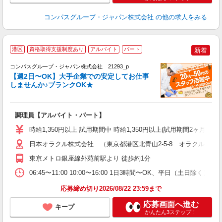
コンパスグループ・ジャパン株式会社
の他の求人をみる
港区
資格取得支援制度あり
アルバイト
パート
新着
コンパスグループ・ジャパン株式会社 21293_p
く
【週2日〜OK】大手企業での安定してお仕事
しませんか♪ブランクOK★
大
調理員【アルバイト・パート】
入
歓
時給1,350円以上 試用期間中 時給1,350円以上(試用期間2ヶ月
～
用
日本オラクル株式会社 （東京都港区北青山2-5-8 オラクル青山
退
東京メトロ銀座線外苑前駅より 徒歩約1分
方
06:45〜11:00 10:00〜16:00 1日3時間〜OK、平日（土日除
応募締め切り2026/08/22 23:59まで
応募画面へ進む
キープ
かんたん3ステップ！