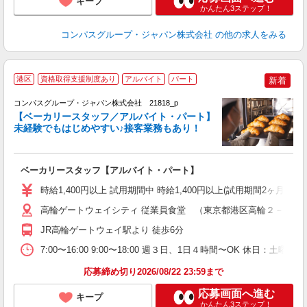
キープ
かんたん3ステップ！
コンパスグループ・ジャパン株式会社
の他の求人をみる
港区
資格取得支援制度あり
アルバイト
パート
新着
コンパスグループ・ジャパン株式会社 21818_p
く
【ベーカリースタッフ／アルバイト・パート】
未経験でもはじめやすい♪接客業務もあり！
大
ベーカリースタッフ【アルバイト・パート】
入
歓
時給1,400円以上 試用期間中 時給1,400円以上(試用期間2ヶ月
～
用
高輪ゲートウェイシティ 従業員食堂 （東京都港区高輪２－２１
禁
JR高輪ゲートウェイ駅より 徒歩6分
い
7:00〜16:00 9:00〜18:00 週３日、1日４時間〜OK 休日：
応募締め切り2026/08/22 23:59まで
応募画面へ進む
キープ
かんたん3ステップ！