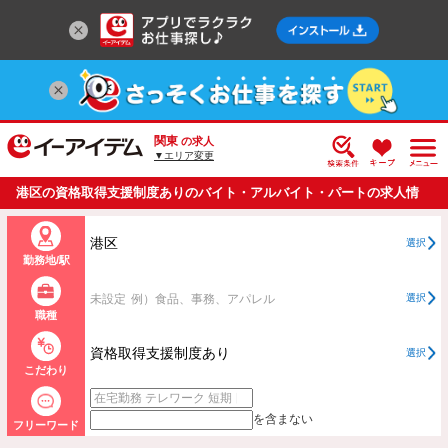
関東
の求人
▼エリア変更
港区の資格取得支援制度ありのバイト・アルバイト・パートの求人情
報一覧
港区
選択
勤務地/駅
未設定
例）食品、事務、アパレル
選択
職種
資格取得支援制度あり
選択
こだわり
を含まない
フリーワード