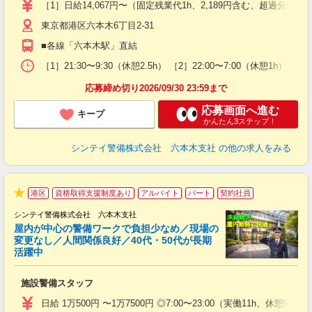
験
［1］日給14,067円〜（固定残業代1h、2,189円含む、超過
躍
東京都港区六本木6丁目2-31
（
払
■各線「六本木駅」直結
前
イ
［1］21:30〜9:30（休憩2.5h） ［2］22:00〜7:00（休
勤
応募締め切り2026/09/30 23:59まで
応募画面へ進む
キープ
かんたん3ステップ！
シンテイ警備株式会社 六本木支社
の他の求人をみる
港区
資格取得支援制度あり
アルバイト
パート
契約社員
★
シンテイ警備株式会社 六本木支社
屋内が中心の警備ワークで負担少なめ／現場の
変更なし／人間関係良好／40代・50代が長期
活躍中
ト
施設警備スタッフ
入
験
日給 1万500円 〜1万7500円 ◎7:00〜23:00（実働11h、休憩5h）
躍