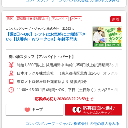
コンパスグループ・ジャパン株式会社
の他の求人をみる
港区
資格取得支援制度あり
アルバイト
パート
新着
コンパスグループ・ジャパン株式会社 21293_p
く
【週2日〜OK】シフトはお気軽にご相談下さ
い♪【扶養内・WワークOK】年齢不問★
大
洗い場スタッフ【アルバイト・パート】
入
歓
時給1,350円以上 試用期間中 時給1,350円以上(試用期間2ヶ月
～
用
日本オラクル株式会社 （東京都港区北青山2-5-8 オラクル青山
務
東京メトロ銀座線外苑前駅より 徒歩約1分
昼
11:00〜15:00 1日4時間〜OK、平日（土日除く）の内2日〜/週
応募締め切り2026/08/22 23:59まで
応募画面へ進む
キープ
かんたん3ステップ！
コンパスグループ・ジャパン株式会社
の他の求人をみる