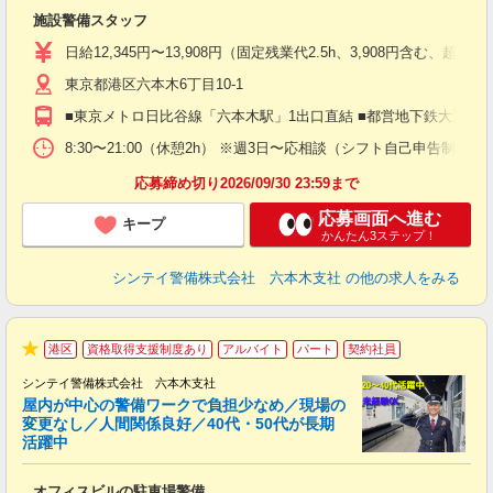
ト
施設警備スタッフ
入
験
日給12,345円〜13,908円（固定残業代2.5h、3,908円含
躍
東京都港区六本木6丁目10-1
（
払
■東京メトロ日比谷線「六本木駅」1出口直結 ■都営地下鉄大江戸線
前
イ
8:30〜21:00（休憩2h） ※週3日〜応相談（シフト自己申告制）
勤
応募締め切り2026/09/30 23:59まで
応募画面へ進む
キープ
かんたん3ステップ！
シンテイ警備株式会社 六本木支社
の他の求人をみる
港区
資格取得支援制度あり
アルバイト
パート
契約社員
★
シンテイ警備株式会社 六本木支社
屋内が中心の警備ワークで負担少なめ／現場の
変更なし／人間関係良好／40代・50代が長期
活躍中
ト
オフィスビルの駐車場警備