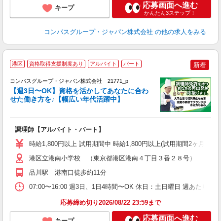
応募画面へ進む
キープ
かんたん3ステップ！
コンパスグループ・ジャパン株式会社
の他の求人をみる
港区
資格取得支援制度あり
アルバイト
パート
新着
コンパスグループ・ジャパン株式会社 21771_p
く
【週3日〜OK】資格を活かしてあなたに合わ
せた働き方を♪【幅広い年代活躍中】
大
調理師【アルバイト・パート】
入
歓
時給1,800円以上 試用期間中 時給1,800円以上(試用期間2ヶ月
～
用
港区立港南小学校 （東京都港区港南４丁目３番２８号）
（
品川駅 港南口徒歩約11分
か
07:00〜16:00 週3日、1日4時間〜OK 休日：土日曜日 週あたり
応募締め切り2026/08/22 23:59まで
応募画面へ進む
キープ