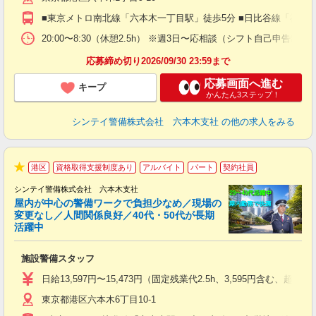
払
■東京メトロ南北線「六本木一丁目駅」徒歩5分 ■日比谷線「神谷
前
イ
20:00〜8:30（休憩2.5h） ※週3日〜応相談（シフト自己申告制）
勤
応募締め切り2026/09/30 23:59まで
応募画面へ進む
キープ
かんたん3ステップ！
シンテイ警備株式会社 六本木支社
の他の求人をみる
港区
資格取得支援制度あり
アルバイト
パート
契約社員
★
シンテイ警備株式会社 六本木支社
屋内が中心の警備ワークで負担少なめ／現場の
変更なし／人間関係良好／40代・50代が長期
活躍中
ト
施設警備スタッフ
入
験
日給13,597円〜15,473円（固定残業代2.5h、3,595円含
躍
東京都港区六本木6丁目10-1
（
払