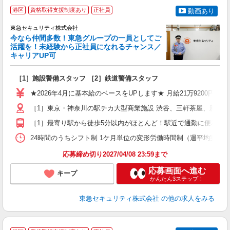
＼
港区
資格取得支援制度あり
正社員
動画あり
東急セキュリティ株式会社
今なら仲間多数！東急グループの一員としてご
活躍を！未経験から正社員になれるチャンス／
キャリアUP可
ン
［1］施設警備スタッフ ［2］鉄道警備スタッフ
入
迎
★2026年4月に基本給のベースをUPします★ 月給21万9200円＋
駅
［1］東京・神奈川の駅チカ大型商業施設 渋谷、三軒茶屋、新宿
［1］最寄り駅から徒歩5分以内がほとんど！駅近で通勤に便利！ 
社
24時間のうちシフト制 1ケ月単位の変形労働時間制（週平均実働40時間
応募締め切り2027/04/08 23:59まで
応募画面へ進む
キープ
かんたん3ステップ！
東急セキュリティ株式会社
の他の求人をみる
働