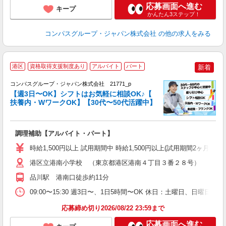
応募画面へ進む
キープ
かんたん3ステップ！
コンパスグループ・ジャパン株式会社
の他の求人をみる
港区
資格取得支援制度あり
アルバイト
パート
新着
コンパスグループ・ジャパン株式会社 21771_p
く
【週3日〜OK】シフトはお気軽に相談OK♪【
扶養内・WワークOK】【30代〜50代活躍中】
大
調理補助【アルバイト・パート】
入
歓
時給1,500円以上 試用期間中 時給1,500円以上(試用期間2ヶ月
～
用
港区立港南小学校 （東京都港区港南４丁目３番２８号）
フ
品川駅 港南口徒歩約11分
い
09:00〜15:30 週3日〜、1日5時間〜OK 休日：土曜日、日曜日
応募締め切り2026/08/22 23:59まで
応募画面へ進む