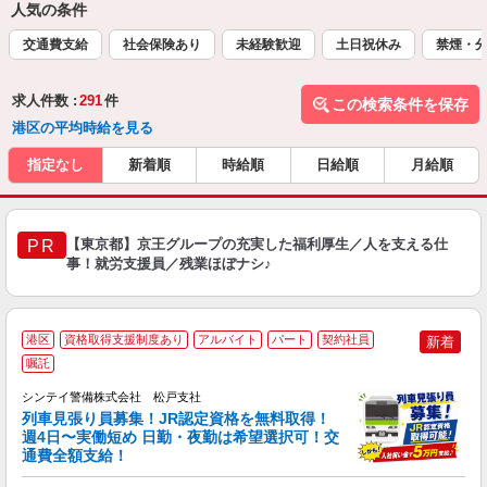
人気の条件
交通費支給
社会保険あり
未経験歓迎
土日祝休み
禁煙・
求人件数 :
291
件
この検索条件を保存
港区の平均時給を見る
指定なし
新着順
時給順
日給順
月給順
【東京都】京王グループの充実した福利厚生／人を支える仕
PR
事！就労支援員／残業ほぼナシ♪
港区
資格取得支援制度あり
アルバイト
パート
契約社員
新着
嘱託
シンテイ警備株式会社 松戸支社
収
列車見張り員募集！JR認定資格を無料取得！
週4日〜実働短め 日勤・夜勤は希望選択可！交
て
通費全額支給！
即
～