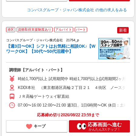
コンパスグループ・ジャパン株式会社
の他の求人をみる
港区
資格取得支援制度あり
アルバイト
パート
新着
コンパスグループ・ジャパン株式会社 21754_p
く
【週3日〜OK】シフトはお気軽に相談OK♪【W
ワークOK】【30代〜50代活躍中】
大
調理師【アルバイト・パート】
入
歓
時給1,700円以上 試用期間中 時給1,700円以上(試用期間2ヶ月
～
用
KDDI本社 （東京都港区高輪２丁目２１ ４街区 ノースタワー
迎
ＪＲ高輪ゲートウェイ駅直結
な
07:00〜16:00 12:00〜21:00 週3日、1日6時間〜OK 休日
応募締め切り2026/08/22 23:59まで
応募画面へ進む
キープ
かんたん3ステップ！