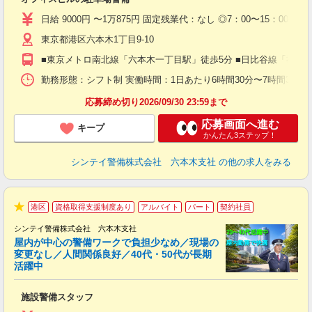
入
験
日給 9000円 〜1万875円 固定残業代：なし ◎7：00〜15：00（実働
躍
東京都港区六本木1丁目9-10
（
払
■東京メトロ南北線「六本木一丁目駅」徒歩5分 ■日比谷線「神谷
前
イ
勤務形態：シフト制 実働時間：1日あたり6時間30分〜7時間30分 平
勤
応募締め切り2026/09/30 23:59まで
応募画面へ進む
キープ
かんたん3ステップ！
シンテイ警備株式会社 六本木支社
の他の求人をみる
港区
資格取得支援制度あり
アルバイト
パート
契約社員
★
シンテイ警備株式会社 六本木支社
屋内が中心の警備ワークで負担少なめ／現場の
変更なし／人間関係良好／40代・50代が長期
活躍中
ト
施設警備スタッフ
入