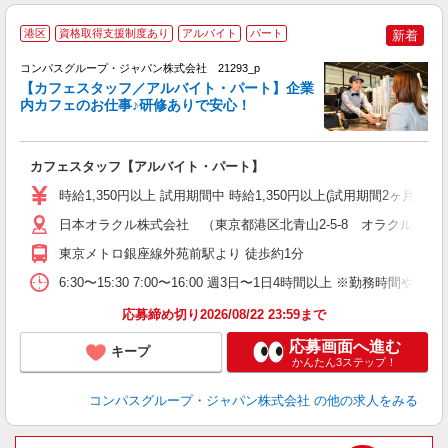
港区
資格取得支援制度あり
アルバイト
パート
新着
コンパスグループ・ジャパン株式会社 21293_p
く
【カフェスタッフ／アルバイト・パート】企業
内カフェのお仕事♪研修ありで安心！
大
カフェスタッフ【アルバイト・パート】
入
歓
時給1,350円以上 試用期間中 時給1,350円以上(試用期間2ヶ月
～
用
日本オラクル株式会社 （東京都港区北青山2-5-8 オラクル青山
務
東京メトロ銀座線外苑前駅より 徒歩約1分
6:30〜15:30 7:00〜16:00 週3日〜1日4時間以上 ※勤務時
応募締め切り2026/08/22 23:59まで
応募画面へ進む
キープ
かんたん3ステップ！
コンパスグループ・ジャパン株式会社
の他の求人をみる