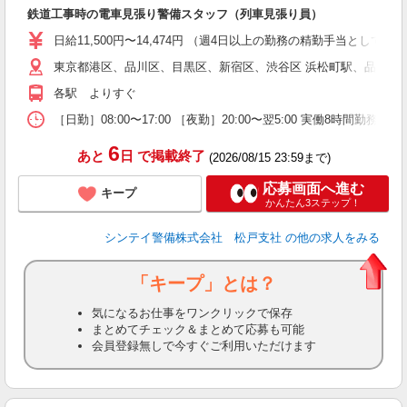
鉄道工事時の電車見張り警備スタッフ（列車見張り員）
い
日給11,500円〜14,474円 （週4日以上の勤務の精勤手当として日給
な
東京都港区、品川区、目黒区、新宿区、渋谷区 浜松町駅、品川駅
各駅 よりすぐ
［日勤］08:00〜17:00 ［夜勤］20:00〜翌5:00 実働8
6
あと
日
で掲載終了
(2026/08/15 23:59まで)
応募画面へ進む
キープ
かんたん3ステップ！
シンテイ警備株式会社 松戸支社
の他の求人をみる
「キープ」とは？
気になるお仕事をワンクリックで保存
まとめてチェック＆まとめて応募も可能
会員登録無しで今すぐご利用いただけます