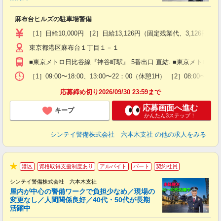
ト
麻布台ヒルズの駐車場警備
入
験
［1］日給10,000円 ［2］日給13,126円（固定残業代、3,1
躍
東京都港区麻布台１丁目１－１
（
払
■東京メトロ日比谷線『神谷町駅』 5番出口 直結. ■東京メトロ南北
前
イ
［1］09:00〜18:00、13:00〜22：00（休憩1H） ［2］08:0
勤
応募締め切り2026/09/30 23:59まで
応募画面へ進む
キープ
かんたん3ステップ！
シンテイ警備株式会社 六本木支社
の他の求人をみる
港区
資格取得支援制度あり
アルバイト
パート
契約社員
★
シンテイ警備株式会社 六本木支社
屋内が中心の警備ワークで負担少なめ／現場の
変更なし／人間関係良好／40代・50代が長期
活躍中