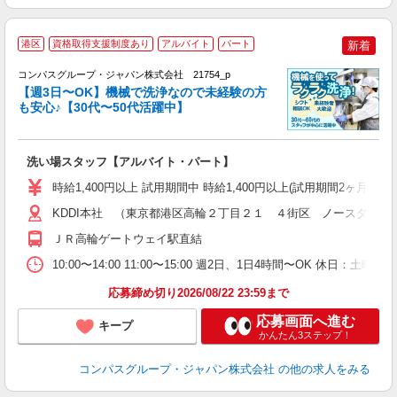
港区
資格取得支援制度あり
アルバイト
パート
新着
コンパスグループ・ジャパン株式会社 21754_p
く
【週3日〜OK】機械で洗浄なので未経験の方
も安心♪【30代〜50代活躍中】
大
洗い場スタッフ【アルバイト・パート】
入
歓
時給1,400円以上 試用期間中 時給1,400円以上(試用期間2ヶ月
～
用
KDDI本社 （東京都港区高輪２丁目２１ ４街区 ノースタワー
K
ＪＲ高輪ゲートウェイ駅直結
み
O
10:00〜14:00 11:00〜15:00 週2日、1日4時間〜OK 休日
応募締め切り2026/08/22 23:59まで
応募画面へ進む
キープ
かんたん3ステップ！
コンパスグループ・ジャパン株式会社
の他の求人をみる