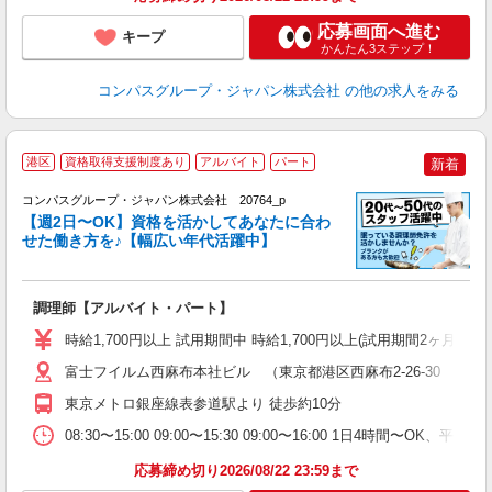
応募画面へ進む
キープ
かんたん3ステップ！
コンパスグループ・ジャパン株式会社
の他の求人をみる
港区
資格取得支援制度あり
アルバイト
パート
新着
コンパスグループ・ジャパン株式会社 20764_p
く
【週2日〜OK】資格を活かしてあなたに合わ
せた働き方を♪【幅広い年代活躍中】
大
調理師【アルバイト・パート】
入
歓
時給1,700円以上 試用期間中 時給1,700円以上(試用期間2ヶ月
～
用
富士フイルム西麻布本社ビル （東京都港区西麻布2-26-30 富
勤
東京メトロ銀座線表参道駅より 徒歩約10分
K
08:30〜15:00 09:00〜15:30 09:00〜16:00 1日4時間
応募締め切り2026/08/22 23:59まで