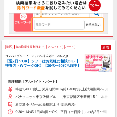
港区
資格取得支援制度あり
アルバイト
パート
新着
コンパスグループ・ジャパン株式会社 20522_p
く
【週2日〜OK】シフトはお気軽に相談OK♪【
扶養内・WワークOK】【30代〜50代活躍中】
大
調理補助【アルバイト・パート】
入
歓
時給1,400円以上 試用期間中 時給1,400円以上(試用期間2ヶ月
～
用
パナソニック東京汐留ビル （東京都港区東新橋1-5-1 本社ビル内
務
新交通ゆりかもめ新橋駅より 徒歩約3分
早
9:30〜14:45 1日4時間〜OK、平日（土日除く）の内2日〜/週 