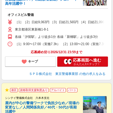
高年活躍中！
中
オフィスビル警備
入
活
［1］［2］日給9,063円 ［3］日給21,565円 ［4］日給21,096
勤
東京都港区東新橋1-8-1
り
各線「汐留駅」より徒歩1分 各線「新橋駅」より徒歩3分
［1］9:00〜17:00（実働7.3h） ［2］13:00〜21:00（実働7
応募締め切り2026/12/31 23:59まで
応募画面へ進む
キープ
かんたん3ステップ！
ＳＰＤ株式会社 東京警備事業部
の他の求人をみる
港区
資格取得支援制度あり
アルバイト
パート
★
シンテイ警備株式会社 六本木支社
屋内が中心の警備ワークで負担少なめ／現場の
変更なし／人間関係良好／40代・50代が長期
活躍中