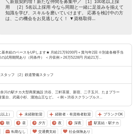
＼新規契約増！新たな仲間を募集中／ ［1］100名以上採
用 ［2］5名以上採用 今なら同期と一緒に足並みを揃えて
知識を学び、スキルを磨いていけます。 応募を検討中の方
は、この機会をお見逃しなく！ ▼資格取得...
月に基本給のベースをUPします★ 月給21万9200円＋賞与年2回 ※別途各種手当
の試用期間あり（同条件） ＜月収例＞26万5228円 月給21万...
スタッフ ［2］鉄道警備スタッフ
神奈川の駅チカ大型商業施設 渋谷、三軒茶屋、新宿、二子玉川、たまプラー
葉台、武蔵小杉、溜池山王など。 ＜例＞渋谷スクランブルス...
名以上）
未経験歓迎
経験者・有資格者歓迎
ブランクOK
朝
昼
夕方
夜
深夜
駅直結・駅チカ
転勤なし
交通費支給
社会保険あり