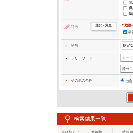
契
職
嘱
勤務
選択・変更
特徴
早
給与
フリーワード
その他の条件
指定
この
検索結果一覧
並び替え ：
新着順
時給順