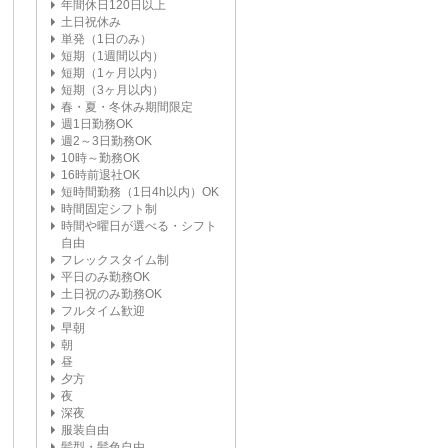
年間休日120日以上
土日祝休み
単発（1日のみ）
短期（1週間以内）
短期（1ヶ月以内）
短期（3ヶ月以内）
春・夏・冬休み期間限定
週1日勤務OK
週2～3日勤務OK
10時～勤務OK
16時前退社OK
短時間勤務（1日4h以内）OK
時間固定シフト制
時間や曜日が選べる・シフト
自由
フレックスタイム制
平日のみ勤務OK
土日祝のみ勤務OK
フルタイム歓迎
早朝
朝
昼
夕方
夜
深夜
服装自由
髪型・髪色自由