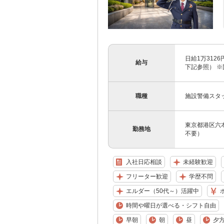
日給1万312
給与
下記参照） ※
職種
施設警備スタ
東京都港区六本
勤務地
不要）
入社日応相談
未経験歓迎
フリーター歓迎
学歴不問
エルダー（50代～）活躍中
時間や曜日が選べる・シフト自由
早朝
朝
昼
夕