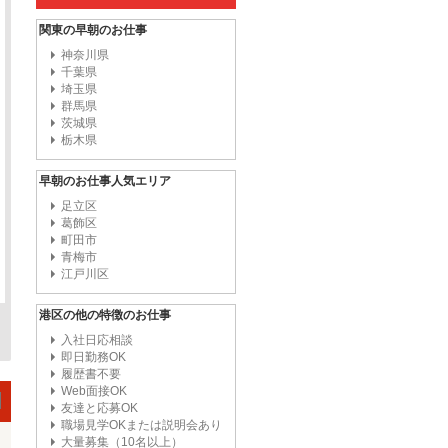
関東の早朝のお仕事
神奈川県
千葉県
埼玉県
群馬県
茨城県
栃木県
早朝のお仕事人気エリア
足立区
葛飾区
町田市
青梅市
江戸川区
港区の他の特徴のお仕事
入社日応相談
即日勤務OK
履歴書不要
Web面接OK
友達と応募OK
職場見学OKまたは説明会あり
大量募集（10名以上）