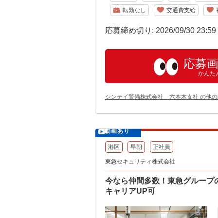
転勤なし
交通費支給
応募締め切り: 2026/09/30 23:5
応募
かんた
シンテイ警備株式会社 六本木支社 の他
動画あり
港区
早朝
正社員
東急セキュリティ株式会社
今なら仲間多数！東急グループ
キャリアUP可