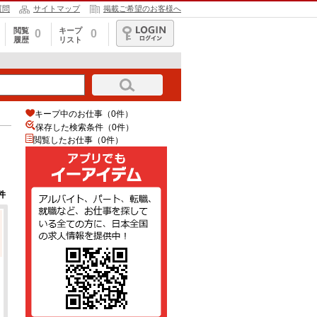
質問
サイトマップ
掲載ご希望のお客様へ
閲覧
キープ
0
0
履歴
リスト
ログイン
キープ中のお仕事（0件）
保存した検索条件（
0
件）
閲覧したお仕事（0件）
件