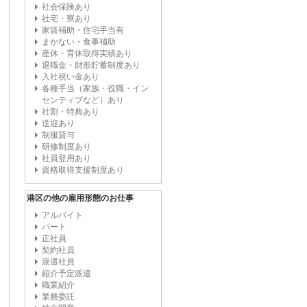
社会保険あり
社宅・寮あり
家賃補助・住宅手当有
まかない・食事補助
産休・育休取得実績あり
退職金・財形貯蓄制度あり
入社祝い金あり
各種手当（家族・役職・イン
センティブなど）あり
社割・特典あり
送迎あり
制服貸与
研修制度あり
社員登用あり
資格取得支援制度あり
港区の他の雇用形態のお仕事
アルバイト
パート
正社員
契約社員
派遣社員
紹介予定派遣
職業紹介
業務委託