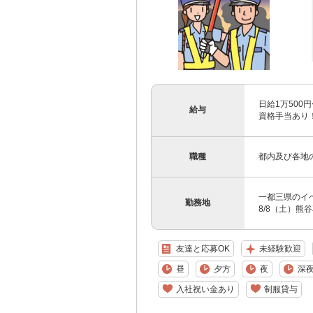
日給1万500円
給与
資格手当あり！
職種
都内及び各地
一都三県のイベ
勤務地
8/8（土）熊
友達と応募OK
未経験歓迎
昼
夕方
夜
深
入社祝い金あり
制服貸与