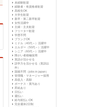
未経験歓迎
経験者・有資格者歓迎
高校生OK
大学生歓迎
新卒・第二新卒歓迎
女性活躍中
主婦・主夫歓迎
フリーター歓迎
学歴不問
ブランクOK
ミドル（40代～）活躍中
エルダー（50代～）活躍中
シニア（60代～）活躍中
障がい者積極採用
英語が活かせる
語学力を活かせる（英語以
外）
国籍不問（jobs in japan）
管理職・マネージャー採用
高収入・高額
ボーナス・賞与あり
昇給あり
日払い
週払い
給与前払いOK
完全週休2日制