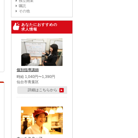
独立開業
嘱託
その他
あなたにおすすめの
求人情報
個別指導講師
時給 1,040円〜1,390円
仙台市青葉区
詳細はこちらから