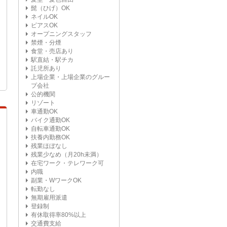
髭（ひげ）OK
ネイルOK
ピアスOK
オープニングスタッフ
禁煙・分煙
食堂・売店あり
駅直結・駅チカ
託児所あり
上場企業・上場企業のグルー
プ会社
公的機関
リゾート
車通勤OK
バイク通勤OK
自転車通勤OK
扶養内勤務OK
残業ほぼなし
残業少なめ（月20h未満）
在宅ワーク・テレワーク可
内職
副業・WワークOK
転勤なし
無期雇用派遣
登録制
有休取得率80%以上
交通費支給