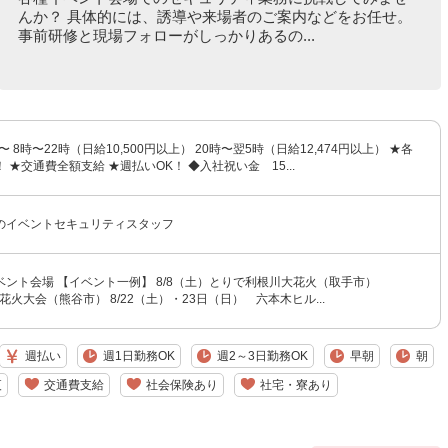
んか？ 具体的には、誘導や来場者のご案内などをお任せ。
事前研修と現場フォローがしっかりあるの...
〜 8時〜22時（日給10,500円以上） 20時〜翌5時（日給12,474円以上） ★各
 ★交通費全額支給 ★週払いOK！ ◆入社祝い金 15...
のイベントセキュリティスタッフ
ント会場 【イベント一例】 8/8（土）とりで利根川大花火（取手市）
谷花火大会（熊谷市） 8/22（土）・23日（日） 六本木ヒル...
週払い
週1日勤務OK
週2～3日勤務OK
早朝
朝
夜
交通費支給
社会保険あり
社宅・寮あり