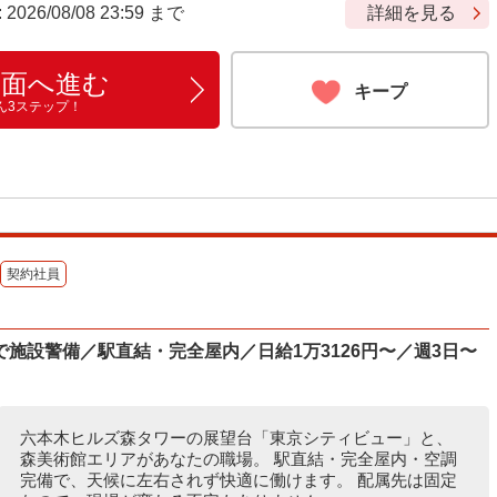
6/08/08 23:59 まで
詳細を見る
画面へ進む
キープ
ん3ステップ！
契約社員
施設警備／駅直結・完全屋内／日給1万3126円〜／週3日〜
六本木ヒルズ森タワーの展望台「東京シティビュー」と、
森美術館エリアがあなたの職場。 駅直結・完全屋内・空調
完備で、天候に左右されず快適に働けます。 配属先は固定