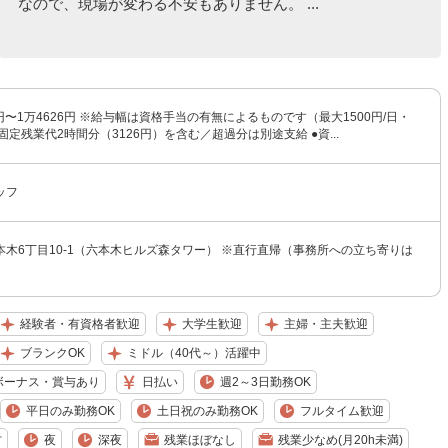
なので、現場が変わる不安もありません。 ...
6円〜1万4626円 ※給与幅は資格手当の有無によるものです（最大1500円/日・
固定残業代2時間分（3126円）を含む／超過分は別途支給 ●資...
ッフ
木6丁目10-1（六本木ヒルズ森タワー） ※直行直帰（事務所への立ち寄りは
経験者・有資格者歓迎
大学生歓迎
主婦・主夫歓迎
ブランクOK
ミドル（40代～）活躍中
ボーナス・賞与あり
日払い
週2～3日勤務OK
平日のみ勤務OK
土日祝のみ勤務OK
フルタイム歓迎
方
夜
深夜
残業ほぼなし
残業少なめ(月20h未満)