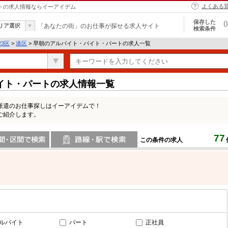
よくある
ートの求人情報ならイーアイデム
保存した
0
リア選択
「あなたの街」のお仕事が探せる求人サイト
検索条件
23区
>
港区
> 早朝のアルバイト・バイト・パートの求人一覧
イト・パートの求人情報一覧
派遣のお仕事探しはイーアイデムで！
ご紹介します。
77
この条件の求人
間で検索
路線・駅・駅で検索
ルバイト
パート
正社員