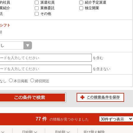
約社員
派遣社員
紹介予定派遣
業紹介
業務委託
独立開業
託
その他
-シフト
朝
を含む
を含まない
なし
本日掲載
締切間近
この検索条件を保存
条件で検索
77 件
の情報が見つかりました
日給順
月給順
並び替え解除