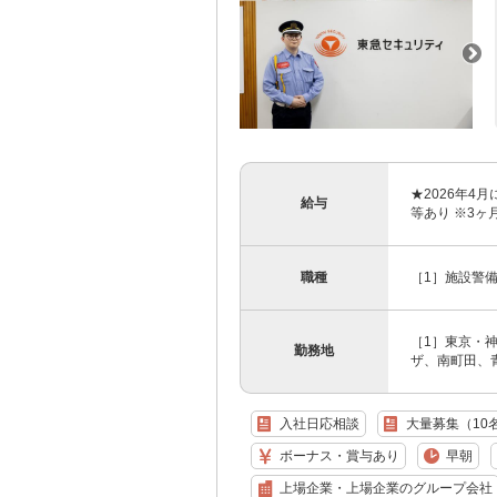
★2026年4
給与
等あり ※3ヶ月
職種
［1］施設警備
［1］東京・
勤務地
ザ、南町田、青
入社日応相談
大量募集（10
ボーナス・賞与あり
早朝
上場企業・上場企業のグループ会社