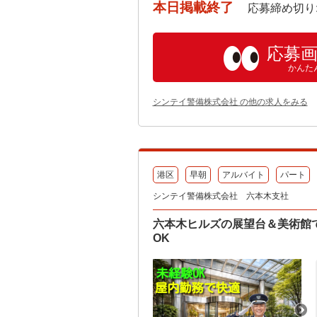
本日掲載終了
応募締め切り: 202
応募
かんた
シンテイ警備株式会社 の他の求人をみる
港区
早朝
アルバイト
パート
シンテイ警備株式会社 六本木支社
六本木ヒルズの展望台＆美術館で
OK