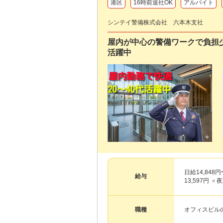
港区
16時前退社OK
アルバイト
シンテイ警備株式会社 六本木支社
屋内が中心の警備ワークで負担少
活躍中
日給14,84
給与
13,597円 
職種
オフィスビル