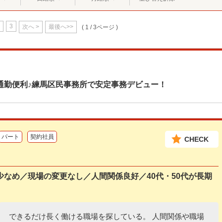
3
次へ >
最後へ>>
( 1 / 3ページ )
通勤便利♪練馬区民事務所で安定事務デビュー！
パート
契約社員
CHECK
なめ／現場の変更なし／人間関係良好／40代・50代が長期
できるだけ長く働ける職場を探している。 人間関係や職場