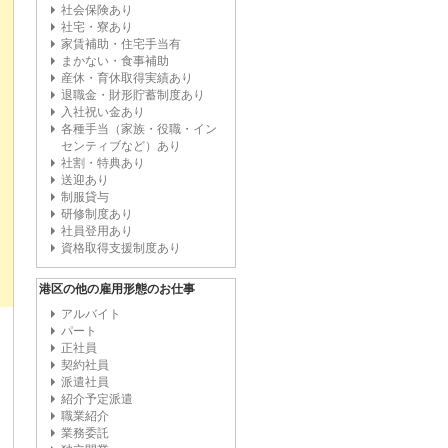
社会保険あり
社宅・寮あり
家賃補助・住宅手当有
まかない・食事補助
産休・育休取得実績あり
退職金・財形貯蓄制度あり
入社祝い金あり
各種手当（家族・役職・イン
センティブなど）あり
社割・特典あり
送迎あり
制服貸与
研修制度あり
社員登用あり
資格取得支援制度あり
港区の他の雇用形態のお仕事
アルバイト
パート
正社員
契約社員
派遣社員
紹介予定派遣
職業紹介
業務委託