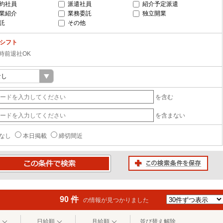
約社員
派遣社員
紹介予定派遣
業紹介
業務委託
独立開業
託
その他
-シフト
6時前退社OK
を含む
を含まない
なし
本日掲載
締切間近
この検索条件を保存
条件で検索
90 件
の情報が見つかりました
日給順
月給順
並び替え解除