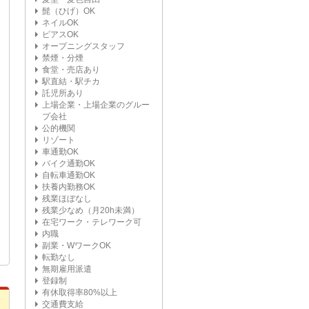
髭（ひげ）OK
ネイルOK
ピアスOK
オープニングスタッフ
禁煙・分煙
食堂・売店あり
駅直結・駅チカ
託児所あり
上場企業・上場企業のグルー
プ会社
公的機関
リゾート
車通勤OK
バイク通勤OK
自転車通勤OK
扶養内勤務OK
残業ほぼなし
残業少なめ（月20h未満）
在宅ワーク・テレワーク可
内職
副業・WワークOK
転勤なし
無期雇用派遣
登録制
有休取得率80%以上
交通費支給