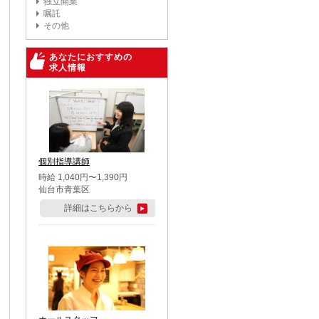
独立開業
嘱託
その他
あなたにおすすめの
求人情報
個別指導講師
時給 1,040円〜1,390円
仙台市青葉区
詳細はこちらから