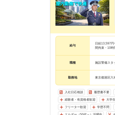
日給13,597
給与
間拘束・10時間
職種
施設警備スタ
勤務地
東京都港区六本
入社日応相談
履歴書不要
経験者・有資格者歓迎
大学
フリーター歓迎
学歴不問
エルダー（50代～）活躍中