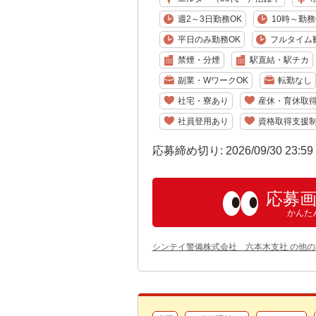
週2～3日勤務OK
10時～勤務
平日のみ勤務OK
フルタイム
禁煙・分煙
駅直結・駅チカ
副業・WワークOK
転勤なし
社宅・寮あり
産休・育休取
社員登用あり
資格取得支援
応募締め切り: 2026/09/30 23:5
応募
かんた
シンテイ警備株式会社 六本木支社 の他