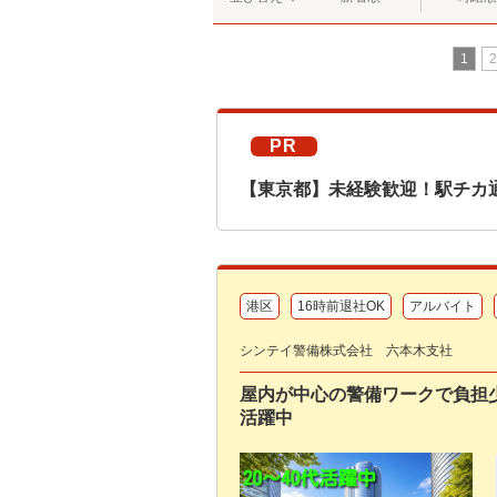
1
2
PR
【東京都】未経験歓迎！駅チカ
港区
16時前退社OK
アルバイト
シンテイ警備株式会社 六本木支社
屋内が中心の警備ワークで負担少
活躍中