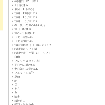
年間休日120日以上
土日祝休み
単発（1日のみ）
短期（1週間以内）
短期（1ヶ月以内）
短期（3ヶ月以内）
春・夏・冬休み期間限定
週1日勤務OK
週2～3日勤務OK
10時～勤務OK
16時前退社OK
短時間勤務（1日4h以内）OK
時間固定シフト制
時間や曜日が選べる・シフト
自由
フレックスタイム制
平日のみ勤務OK
土日祝のみ勤務OK
フルタイム歓迎
早朝
朝
昼
夕方
夜
深夜
服装自由
髪型・髪色自由