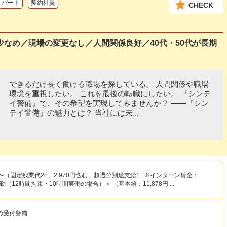
パート
契約社員
CHECK
なめ／現場の変更なし／人間関係良好／40代・50代が長期
できるだけ長く働ける職場を探している。 人間関係や職場
環境を重視したい。 これを最後の転職にしたい。 『シンテ
イ警備』で、その希望を実現してみませんか？ ――『シン
テイ警備』の魅力とは？ 当社には未...
8円〜（固定残業代2h、2,970円含む、超過分別途支給） ※インターン賃金：
＜夜勤（12時間拘束・10時間実働の場合）＞ （基本給：11,878円 ...
の受付警備