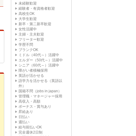
未経験歓迎
経験者・有資格者歓迎
高校生OK
大学生歓迎
新卒・第二新卒歓迎
女性活躍中
主婦・主夫歓迎
フリーター歓迎
学歴不問
ブランクOK
ミドル（40代～）活躍中
エルダー（50代～）活躍中
シニア（60代～）活躍中
障がい者積極採用
英語が活かせる
語学力を活かせる（英語以
外）
国籍不問（jobs in japan）
管理職・マネージャー採用
高収入・高額
ボーナス・賞与あり
昇給あり
日払い
週払い
給与前払いOK
完全週休2日制