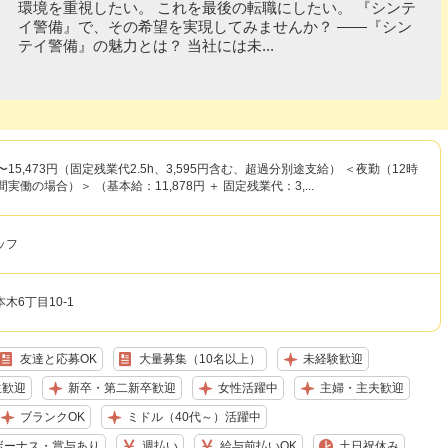
環境を重視したい。 これを最後の転職にしたい。 『シンテ
イ警備』で、その希望を実現してみませんか？ ――『シン
テイ警備』の魅力とは？ 当社には未...
円〜15,473円（固定残業代2.5h、3,595円含む、超過分別途支給） ＜夜勤（12時
実働の場合）＞ （基本給：11,878円 ＋ 固定残業代：3,...
ッフ
木6丁目10-1
友達と応募OK
大量募集（10名以上）
未経験歓迎
生歓迎
新卒・第二新卒歓迎
女性活躍中
主婦・主夫歓迎
ブランクOK
ミドル（40代～）活躍中
ボーナス・賞与あり
週払い
給与前払いOK
土日祝休み