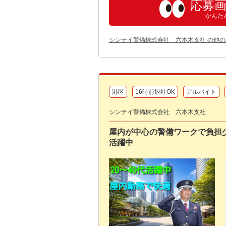
応募
かんた
シンテイ警備株式会社 六本木支社 の他
港区
16時前退社OK
アルバイト
シンテイ警備株式会社 六本木支社
屋内が中心の警備ワークで負担少
活躍中