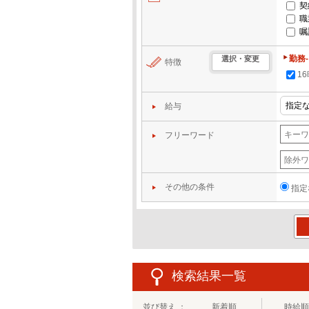
契
職
嘱
勤務
選択・変更
特徴
1
給与
フリーワード
その他の条件
指定
この
検索結果一覧
並び替え ：
新着順
時給順