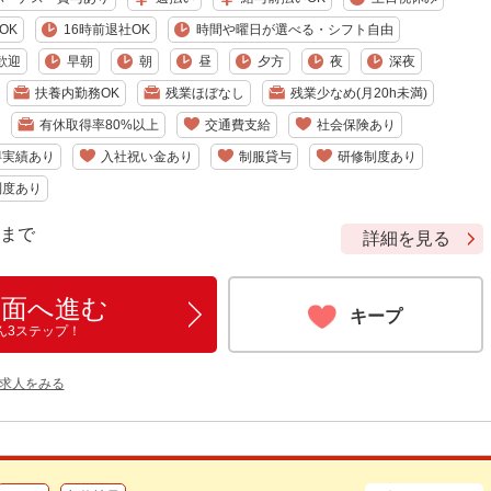
OK
16時前退社OK
時間や曜日が選べる・シフト自由
歓迎
早朝
朝
昼
夕方
夜
深夜
扶養内勤務OK
残業ほぼなし
残業少なめ(月20h未満)
有休取得率80%以上
交通費支給
社会保険あり
得実績あり
入社祝い金あり
制服貸与
研修制度あり
制度あり
9 まで
詳細を見る
画面へ進む
キープ
ん3ステップ！
の求人をみる