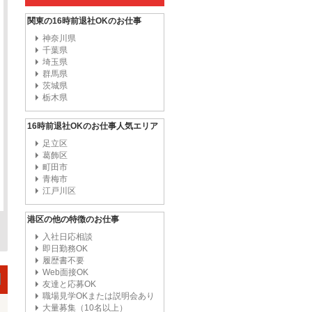
関東の16時前退社OKのお仕事
神奈川県
千葉県
埼玉県
群馬県
茨城県
栃木県
16時前退社OKのお仕事人気エリア
足立区
葛飾区
町田市
青梅市
江戸川区
港区の他の特徴のお仕事
入社日応相談
即日勤務OK
履歴書不要
Web面接OK
友達と応募OK
職場見学OKまたは説明会あり
大量募集（10名以上）