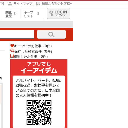
質問
サイトマップ
掲載ご希望のお客様へ
閲覧
キープ
0
0
履歴
リスト
ログイン
キープ中のお仕事（0件）
保存した検索条件（
0
件）
閲覧したお仕事（0件）
件