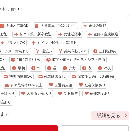
木1丁目9-10
友達と応募OK
大量募集（10名以上）
未経験歓迎
生歓迎
新卒・第二新卒歓迎
女性活躍中
主婦・主夫歓迎
ブランクOK
ミドル（40代～）活躍中
ボーナス・賞与あり
週払い
給与前払いOK
土日祝休み
OK
16時前退社OK
時間や曜日が選べる・シフト自由
歓迎
早朝
朝
昼
夕方
夜
深夜
扶養内勤務OK
残業ほぼなし
残業少なめ(月20h未満)
有休取得率80%以上
交通費支給
社会保険あり
得実績あり
入社祝い金あり
制服貸与
研修制度あり
制度あり
9 まで
詳細を見る