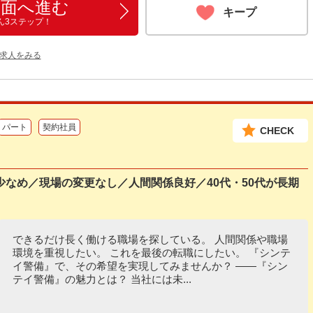
画面へ進む
キープ
ん3ステップ！
の求人をみる
パート
契約社員
CHECK
なめ／現場の変更なし／人間関係良好／40代・50代が長期
できるだけ長く働ける職場を探している。 人間関係や職場
環境を重視したい。 これを最後の転職にしたい。 『シンテ
イ警備』で、その希望を実現してみませんか？ ――『シン
テイ警備』の魅力とは？ 当社には未...