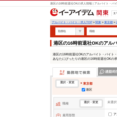
港区の16時前退社OKの求人情報 | アルバイト・
エ
関東
アルバイト・バイト・求人TOP
>
関東
>
東京都
>
勤務地
職種
港区の16時前退社OKのアル
港区の16時前退社OKのアルバイト・バイト
あなたにぴったりの港区の16時前退社OKの
勤務地で検索
通勤時間・区
選択・変更
東京都
港区
未選択
選択・変更
職種
ア
雇用形態