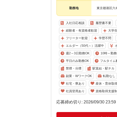
勤務地
東京都港区六本
入社日応相談
履歴書不要
経験者・有資格者歓迎
大学
フリーター歓迎
学歴不問
エルダー（50代～）活躍中
週2～3日勤務OK
10時～勤務
平日のみ勤務OK
フルタイム
禁煙・分煙
駅直結・駅チカ
副業・WワークOK
転勤なし
社宅・寮あり
産休・育休取
社員登用あり
資格取得支援
応募締め切り: 2026/09/30 23:5