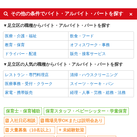
正社員
アルバイト
パート
株式会社アスカ 八王子支店（jb567291）
その他の条件でバイト・アルバイト・パートを探す
同じ特徴から鶯谷駅の求人を探す
私立認可保育園の保育士
足立区の職種からバイト・アルバイト・パートを探す
月給 240,000円 〜 310,000円 ※給与幅は経
入社日応相談
職場見学OKまたは説明会あり
験・能力により考慮 賞与あり 交通費あり／全額支
医療・介護・福祉
飲食・フード
給 ・基本給 200,000円〜226,000円 ・四大卒：
大量募集（10名以上）
未経験歓迎
■ココロット保育園（私立認可保育園） 東京都
250,000円〜310,000円 (基本給：210,000円〜
足立区新田33522ハートアイランド新田3番街
教育・保育
オフィスワーク・事務
経験者・有資格者歓迎
大学生歓迎
226,000円) ・調整手当 30,000円〜54,000円 ・固
定残業代 10,000円〜（6時間分） ★経験3年未満
ドライバー・配達
販売・接客サービス
女性活躍中
主婦・主夫歓迎
詳細を見る
キープ
の場合は月給23万〜26万円
フリーター歓迎
学歴不問
足立区の人気の職種からバイト・アルバイト・パートを探す
正社員
ブランクOK
ミドル（40代～）活躍中
レストラン・専門料理店
清掃・ハウスクリーニング
株式会社アスカ 東京支店（jb473659）
エルダー（50代～）活躍中
シニア（60代～）活躍中
医療事務・受付・クラーク
スイーツ・ケーキ・パン
私立認可保育園の保育士
高収入・高額
昇給あり
家電・携帯販売
経理・人事・労務・総務・法務
月給 271,000円 〜 480,000円 ※給与幅は経
験・能力により考慮 賞与あり 交通費あり／規定内
土日祝休み
短期（1ヶ月以内）
支給（上限月3万円まで） 〇新卒（初任給） ・専
■たんぽぽ保育所 第二六町園（私立認可保育
短期（3ヶ月以内）
春・夏・冬休み期間限定
門・短大卒： 271,000円 ・大学卒 ：
保育士・保育補助
保育スタッフ・ベビーシッター・学童保育
園） 東京都足立区六町２丁目７－３２
274,000円 ※いずれも諸手当を含む／固定残業代
週2～3日勤務OK
短時間勤務（1日4h以内）OK
入社日応相談
なし ※ご経験を考慮のうえ、最終的な給与を決定
職場見学OKまたは説明会あり
詳細を見る
キープ
時間や曜日が選べる・シフト自由
します 昇給：年1回
平日のみ勤務OK
大量募集（10名以上）
未経験歓迎
昼
夕方