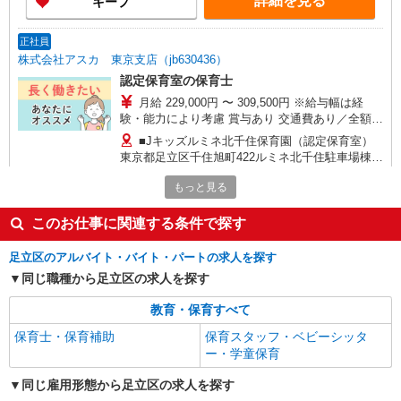
詳細を見る
キープ
正社員
株式会社アスカ 東京支店（jb630436）
認定保育室の保育士
月給 229,000円 〜 309,500円 ※給与幅は経
験・能力により考慮 賞与あり 交通費あり／全額支
給 基本給：173,000円〜234,000円 処遇改善１手
■Jキッズルミネ北千住保育園（認定保育室）
当：25,000円〜25,000円 技能・経験手当：2,500
東京都足立区千住旭町422ルミネ北千住駐車場棟5
円〜20,000円 処遇改善３手当：9,000円〜11,000
階
円 キャリアＵＰ手当：19,500円〜19,500円
もっと見る
詳細を見る
キープ
このお仕事に関連する条件で探す
正社員
株式会社アスカ 東京支店（jb643553）
足立区のアルバイト・バイト・パートの求人を探す
小規模保育園の保育士
同じ職種から足立区の求人を探す
月給 260,000円 〜 280,000円 ※給与幅は経
教育・保育すべて
験・能力により考慮 賞与あり 交通費あり／全額支
給 【内訳】 手当一律：65,000円 ◎昇給制度 年1
保育士・保育補助
保育スタッフ・ベビーシッタ
■ソラストせんじゅ保育園（小規模保育園） 東
回 ◎賞与制度 年2回（月給の2ヵ月分）
京都足立区千住仲町18番6号メゾン白和2階
ー・学童保育
同じ雇用形態から足立区の求人を探す
詳細を見る
キープ