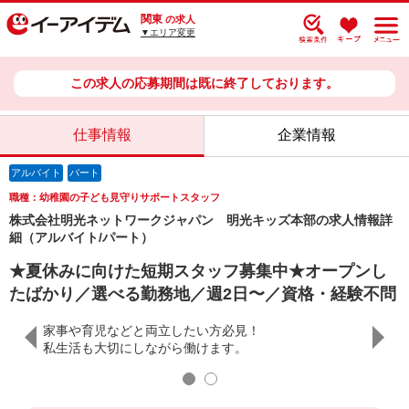
関東
の求人
▼エリア変更
この求人の応募期間は既に終了しております。
仕事情報
企業情報
アルバイト
パート
職種：幼稚園の子ども見守りサポートスタッフ
株式会社明光ネットワークジャパン 明光キッズ本部の求人情報詳
細（アルバイト/パート）
★夏休みに向けた短期スタッフ募集中★オープンし
たばかり／選べる勤務地／週2日〜／資格・経験不問
家事や育児などと両立したい方必見！
すよ◎
私生活も大切にしながら働けます。
担任の