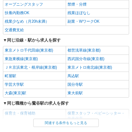
オープニングスタッフ
禁煙・分煙
正社員
扶養内勤務OK
残業ほぼなし
株式会社アスカ 東京支店（jb632867）
企業内保育園・企業主導型の保育士
残業少なめ（月20h未満）
副業・WワークOK
月給 237,900円 〜 302,900円 ※給与幅は経
交通費支給
験・能力により考慮 賞与あり 交通費あり／上限
50000円 ◇経験加算あり
同じ沿線・駅から求人を探す
■ニチイキッズあだち梅島保育園（企業内保育
園・企業主導型） 東京都足立区梅島１丁目３６－
東京メトロ千代田線(東京都)
都営浅草線(東京都)
９
詳細を見る
東急東横線(東京都)
西武国分寺線(東京都)
キープ
ＪＲ京浜東北・根岸線(東京都)
東京メトロ南北線(東京都)
正社員
町屋駅
馬込駅
株式会社アスカ 東京支店（jb634084）
学芸大学駅
国分寺駅
小規模保育園の保育士
月給 251,000円 〜 320,000円 ※給与幅は経
大森(東京)駅
東大前駅
験・能力により考慮 賞与あり 交通費あり／全額支
同じ職種から鶯谷駅の求人を探す
給 ＼保育園での経験7年以上で月給28万〜／ ・国
■コンビプラザ東和三丁目保育園（小規模保育
家資格手当 ・処遇改善加算手当 ・資格手当 込み
園） 東京都足立区東和３丁目１３－１
保育士・保育補助
保育スタッフ・ベビーシッター・
学童保育
関連する条件をもっと見る
詳細を見る
キープ
同じ雇用形態から鶯谷駅の求人を探す