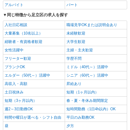
アルバイト
パート
正社員
同じ特徴から足立区の求人を探す
株式会社アスカ 東京支店（jb644814）
私立認可保育園の保育士
入社日応相談
職場見学OKまたは説明会あり
月給 254,968円 〜 343,932円 ※給与幅は経
大量募集（10名以上）
未経験歓迎
験・能力により考慮 賞与あり 交通費あり／40,000
円まで 4大卒は264,600円〜 ※経験加算あり 調整
経験者・有資格者歓迎
大学生歓迎
■隅田学園（私立認可保育園） 東京都足立区中
手当 23,568円〜24,600円 特勤手当 20,000円〜
川4丁目3722
女性活躍中
主婦・主夫歓迎
20,000円 処遇改善手当 15,000円〜15,000円
フリーター歓迎
学歴不問
詳細を見る
キープ
ブランクOK
ミドル（40代～）活躍中
正社員
エルダー（50代～）活躍中
シニア（60代～）活躍中
株式会社アスカ 東京支店（jb473665）
高収入・高額
昇給あり
私立認可保育園の保育士
土日祝休み
短期（1ヶ月以内）
月給 271,000円 〜 480,000円 ※給与幅は経
験・能力により考慮 賞与あり 交通費あり／規定内
短期（3ヶ月以内）
春・夏・冬休み期間限定
（上限30000円） 〇新卒（初任給） ・専門・短大
■たんぽぽ保育所 北千住園（私立認可保育
週2～3日勤務OK
短時間勤務（1日4h以内）OK
卒： 271,000円 ・大学卒 ： 274,000円 ※
園） 東京都足立区千住宮元町318
いずれも諸手当を含む／固定残業代なし ※ご経験
時間や曜日が選べる・シフト自由
平日のみ勤務OK
を考慮のうえ、最終的な給与を決定します 昇給：
詳細を見る
キープ
年1回
昼
夕方