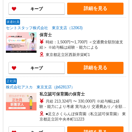
詳細を見る
キープ
派遣社員
セントスタッフ株式会社 東京支店（12063)
保育士
時給：1,500円〜1,700円 ＜交通費全額別途支
給＞ ※給与幅は経験・能力による
東京都足立区西新井栄町1
詳細を見る
キープ
正社員
株式会社アスカ 東京支店（jb628137）
私立認可保育園の保育士
月給 213,324円 〜 330,000円 ※給与幅は経
験・能力により考慮 賞与あり 交通費あり／全額支
給 ※経験・能力を考慮して決定いたします ◎役職
■足立さくらんぼ保育園（私立認可保育園） 東
手当：10,000円〜40,000円 ※該当者に支給 ◎不要
京都足立区中央本町11223
手当：5,000円〜10,000円 ◎住宅手当：5,000円〜
10,000円 ◎昇給…1月あたり5,000円-10,000円