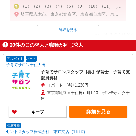
（1）（2）（3）（4）（5）（9）（10）（11）（12
）（13）
埼玉県志木市、東京都文京区、東京都台東区、東京
時給1,300円〜1,500円
都目黒区、東京都大田区、東京都世田谷区、東京都
※資格による（無資格1,300円／有資格1,500円）
北区、東京都荒川区、東京都足立区、東京都府中市
詳細を見る
、東京都狛江市
ID：AE0521431747
（6）時給1,400円
20
件のこの求人と職種が同じ求人
（7）（8）時給1,300円
掲載期間終了
アルバイト
パート
子育てサロン千住大橋
子育てサロンスタッフ【要】保育士・子育て支
援員資格
［パート］時給1,230円
東京都足立区千住橋戸町1-13 ポンテポルタ千
住
詳細を見る
キープ
派遣社員
セントスタッフ株式会社 東京支店（11882)