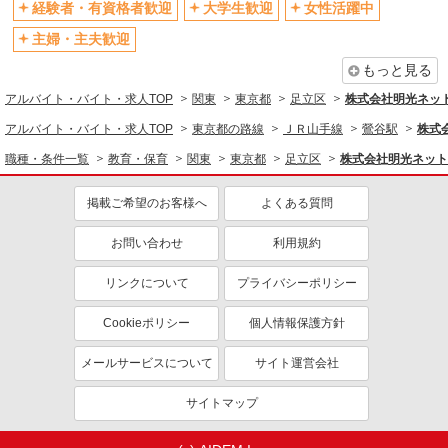
正社員
経験者・有資格者歓迎
大学生歓迎
女性活躍中
オープニングスタッフ
禁煙・分煙
株式会社アスカ 東京支店（jb473671）
主婦・主夫歓迎
認可外保育園の保育士
扶養内勤務OK
残業ほぼなし
もっと見る
月給 271,000円 〜 480,000円 ※給与幅は経
残業少なめ（月20h未満）
副業・WワークOK
験・能力により考慮 賞与あり 交通費あり／規定内
アルバイト・バイト・求人TOP
関東
東京都
足立区
株式会社明光ネッ
交通費支給
支給（上限月3万円まで） 〇新卒（初任給） ・専
■たんぽぽ保育所西新井園（認可外保育園） 東
門・短大卒： 271,000円 ・大学卒 ：
アルバイト・バイト・求人TOP
東京都の路線
ＪＲ山手線
鶯谷駅
株式
京都足立区西新井2299
同じ職種から求人を探す
274,000円 ※いずれも諸手当を含む／固定残業代
職種・条件一覧
教育・保育
関東
東京都
足立区
株式会社明光ネット
なし ※ご経験を考慮のうえ、最終的な給与を決定
教育・保育
詳細を見る
キープ
します ◎想定年収 【新卒保育士（専門・短大
卒）/未経験】 ・入職2年目 401万円 ・入職6年目
掲載ご希望のお客様へ
よくある質問
保育士・保育補助
443万円 昇給：年1回
アルバイト
パート
同じ特徴から求人を探す
お問い合わせ
利用規約
株式会社アスカ 東京支店（jb645212）
私立認可保育園の保育士
未経験歓迎
大学生歓迎
リンクについて
プライバシーポリシー
時給 1,300円 〜 1,600円 ※給与幅は経験・能
ミドル（40代～）活躍中
土日祝休み
力により考慮 交通費あり／交通費支給 お人柄やご
Cookieポリシー
個人情報保護方針
経験に応じて時給は変動いたします◎
短期（3ヶ月以内）
週2～3日勤務OK
■くりはら愛育保育園（私立認可保育園） 東京
都足立区栗原467
メールサービスについて
サイト運営会社
短時間勤務（1日4h以内）OK
オープニングスタッフ
扶養内勤務OK
副業・WワークOK
詳細を見る
キープ
サイトマップ
交通費支給
アルバイト
パート