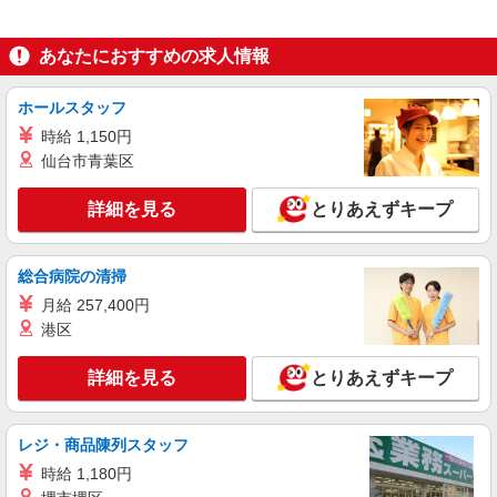
なし ※ご経験を考慮のうえ、最終的な給与を決定
詳細を見る
キープ
します 昇給：年1回
あなたにおすすめの求人情報
正社員
株式会社アスカ 八王子支店（jb567291）
ホールスタッフ
私立認可保育園の保育士
時給 1,150円
月給 240,000円 〜 310,000円 ※給与幅は経
仙台市青葉区
験・能力により考慮 賞与あり 交通費あり／全額支
給 ・基本給 200,000円〜226,000円 ・四大卒：
■ココロット保育園（私立認可保育園） 東京都
250,000円〜310,000円 (基本給：210,000円〜
詳細を見る
とりあえずキープ
足立区新田33522ハートアイランド新田3番街
226,000円) ・調整手当 30,000円〜54,000円 ・固
定残業代 10,000円〜（6時間分） ★経験3年未満
詳細を見る
キープ
の場合は月給23万〜26万円
総合病院の清掃
月給 257,400円
正社員
港区
株式会社アスカ 東京支店（jb643553）
小規模保育園の保育士
詳細を見る
とりあえずキープ
月給 260,000円 〜 280,000円 ※給与幅は経
験・能力により考慮 賞与あり 交通費あり／全額支
給 【内訳】 手当一律：65,000円 ◎昇給制度 年1
■ソラストせんじゅ保育園（小規模保育園） 東
レジ・商品陳列スタッフ
回 ◎賞与制度 年2回（月給の2ヵ月分）
京都足立区千住仲町18番6号メゾン白和2階
時給 1,180円