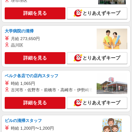
堺市堺区
詳細を見る
キープ
詳細を見る
とりあえずキープ
正社員
株式会社アスカ 東京支店（jb628137）
私立認可保育園の保育士
大学病院の清掃
月給 213,324円 〜 330,000円 ※給与幅は経
月給 273,650円
験・能力により考慮 賞与あり 交通費あり／全額支
品川区
給 ※経験・能力を考慮して決定いたします ◎役職
■足立さくらんぼ保育園（私立認可保育園） 東
手当：10,000円〜40,000円 ※該当者に支給 ◎不要
京都足立区中央本町11223
手当：5,000円〜10,000円 ◎住宅手当：5,000円〜
詳細を見る
とりあえずキープ
10,000円 ◎昇給…1月あたり5,000円-10,000円
詳細を見る
キープ
ベルク各店での店内スタッフ
アルバイト
パート
時給 1,065円
株式会社アスカ 東京支店（jb645212）
古河市・佐野市・前橋市・高崎市・伊勢崎市・太田市・館林市・
私立認可保育園の保育士
時給 1,300円 〜 1,600円 ※給与幅は経験・能
詳細を見る
とりあえずキープ
力により考慮 交通費あり／交通費支給 お人柄やご
経験に応じて時給は変動いたします◎
■くりはら愛育保育園（私立認可保育園） 東京
都足立区栗原467
ビルの清掃スタッフ
時給 1,200円〜1,200円
詳細を見る
キープ