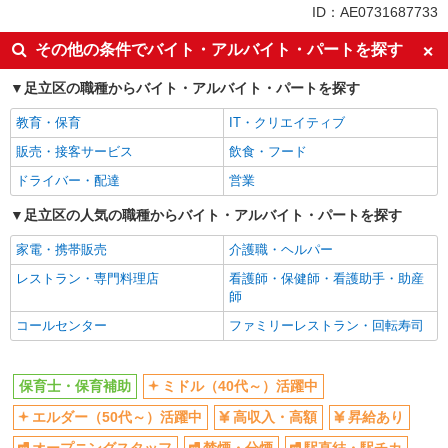
同じ特徴から北千住駅の求人を探す
ID：AE0731687733
ミドル（40代～）活躍中
エルダー（50代～）活躍中
その他の条件でバイト・アルバイト・パートを探す
高収入・高額
昇給あり
足立区の職種からバイト・アルバイト・パートを探す
オープニングスタッフ
禁煙・分煙
教育・保育
IT・クリエイティブ
駅直結・駅チカ
交通費支給
販売・接客サービス
飲食・フード
社会保険あり
産休・育休取得実績あり
ドライバー・配達
営業
退職金・財形貯蓄制度あり
研修制度あり
足立区の人気の職種からバイト・アルバイト・パートを探す
同じ職種から求人を探す
家電・携帯販売
介護職・ヘルパー
教育・保育
レストラン・専門料理店
看護師・保健師・看護助手・助産
保育士・保育補助
師
同じ特徴から求人を探す
コールセンター
ファミリーレストラン・回転寿司
ミドル（40代～）活躍中
オープニングスタッフ
交通費支給
社会保険あり
保育士・保育補助
ミドル（40代～）活躍中
産休・育休取得実績あり
エルダー（50代～）活躍中
高収入・高額
昇給あり