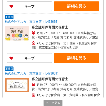
詳細を見る
キープ
正社員
株式会社アスカ 東京支店（jb473665）
私立認可保育園の保育士
月給 271,000円 〜 480,000円 ※給与幅は経
験・能力により考慮 賞与あり 交通費あり／規定内
（上限30000円） 〇新卒（初任給） ・専門・短大
■たんぽぽ保育所 北千住園（私立認可保育
卒： 271,000円 ・大学卒 ： 274,000円 ※
園） 東京都足立区千住宮元町318
いずれも諸手当を含む／固定残業代なし ※ご経験
を考慮のうえ、最終的な給与を決定します 昇給：
詳細を見る
キープ
年1回
正社員
株式会社アスカ 東京支店（jb473659）
私立認可保育園の保育士
月給 271,000円 〜 480,000円 ※給与幅は経
験・能力により考慮 賞与あり 交通費あり／規定内
支給（上限月3万円まで） 〇新卒（初任給） ・専
■たんぽぽ保育所 第二六町園（私立認可保育
門・短大卒： 271,000円 ・大学卒 ：
園） 東京都足立区六町２丁目７－３２
274,000円 ※いずれも諸手当を含む／固定残業代
もっと見る