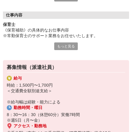
ご用意！
「せっかくなら通いやすい園が良い」「こんな園を探している」
「短時間で探してる」「いずれ正職員になりたい！」
仕事内容
など、あなたのご要望や気になることは何でも相談して下さい
保育士
ネ！
《保育補助》の具体的なお仕事内容
※常勤保育士のサポート業務をお任せいたします。
もっと見る
【保育補助業務】
・食事／排泄／着脱の介助
・日々の遊びの提供
・簡単な書類（午睡チェック、連絡帳）等
募集情報（派遣社員）
●付随業務全般
給与
・保育室内や園庭の環境整備
時給：1,500円〜1,700円
・玩具や遊具の消毒
＜交通費全額別途支給＞
・保育活動の準備・・・等
※給与幅は経験・能力による
ーー【お仕事先情報】ーー
勤務時間・曜日
施設形態：認可保育園
定員：75名（0〜5歳児）
8：30〜16：30（休憩60分）実働7時間
※週5日（月〜金）
アクセス・勤務地