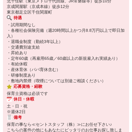
北千住駅（東京メトロ千代田線、JR常磐線等）徒歩10分
京成関屋駅（京成本線）徒歩12分
東京都足立区千住関屋町
待遇
・試用期間なし
・各種社会保険完備（週20時間以上かつ月8.8万円以上で即日加
入）
・退職金制度（勤続3年以上）
・交通費別途支給
・昇給あり
・定年60歳（再雇用65歳／60歳以上の新規雇入れ実績あり）
・有給休暇
・産休育休（パパ育休含む）
・研修制度あり
・敷地内禁煙（喫煙については別途ご相談ください）
応募資格・経験
保育士資格は必須です
休日・休暇
土・日・祝
※週休2日
備考
保育の事なら≪セントスタッフ（株）≫にお任せ下さい♪
こちらの案件の他にもあなたにピッタリのお仕事お探し致しま