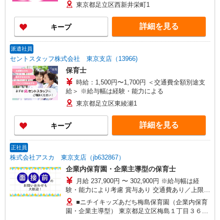
東京都足立区西新井栄町1
詳細を見る
キープ
派遣社員
セントスタッフ株式会社 東京支店（13966)
保育士
時給：1,500円〜1,700円 ＜交通費全額別途支
給＞ ※給与幅は経験・能力による
東京都足立区東綾瀬1
詳細を見る
キープ
正社員
株式会社アスカ 東京支店（jb632867）
企業内保育園・企業主導型の保育士
月給 237,900円 〜 302,900円 ※給与幅は経
験・能力により考慮 賞与あり 交通費あり／上限
50000円 ◇経験加算あり
■ニチイキッズあだち梅島保育園（企業内保育
園・企業主導型） 東京都足立区梅島１丁目３６－
９