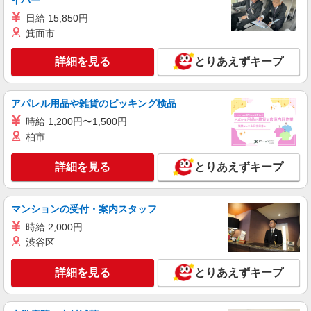
イバー
卒）/未経験】 ・入職2年目 401万円 ・入職6年目
443万円 昇給：年1回
日給 15,850円
正社員
箕面市
株式会社アスカ 東京支店（jb634084）
小規模保育園の保育士
詳細を見る
とりあえずキープ
月給 251,000円 〜 320,000円 ※給与幅は経
験・能力により考慮 賞与あり 交通費あり／全額支
給 ＼保育園での経験7年以上で月給28万〜／ ・国
■コンビプラザ東和三丁目保育園（小規模保育
アパレル用品や雑貨のピッキング検品
家資格手当 ・処遇改善加算手当 ・資格手当 込み
園） 東京都足立区東和３丁目１３－１
時給 1,200円〜1,500円
柏市
詳細を見る
キープ
詳細を見る
とりあえずキープ
正社員
株式会社アスカ 東京支店（jb644814）
私立認可保育園の保育士
マンションの受付・案内スタッフ
月給 254,968円 〜 343,932円 ※給与幅は経
時給 2,000円
験・能力により考慮 賞与あり 交通費あり／40,000
渋谷区
円まで 4大卒は264,600円〜 ※経験加算あり 調整
■隅田学園（私立認可保育園） 東京都足立区中
手当 23,568円〜24,600円 特勤手当 20,000円〜
川4丁目3722
20,000円 処遇改善手当 15,000円〜15,000円
詳細を見る
とりあえずキープ
詳細を見る
キープ