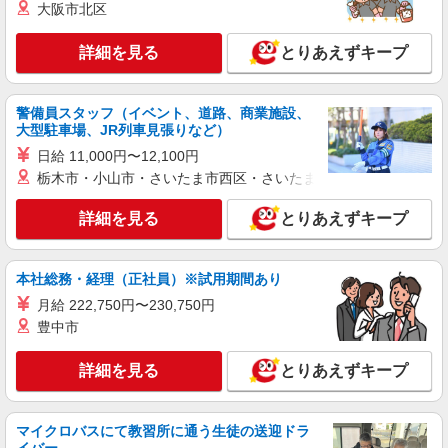
大阪市北区
正社員
詳細を見る
とりあえずキープ
株式会社アスカ 東京支店（jb630436）
認定保育室の保育士
月給 229,000円 〜 309,500円 ※給与幅は経
警備員スタッフ（イベント、道路、商業施設、
験・能力により考慮 賞与あり 交通費あり／全額支
大型駐車場、JR列車見張りなど）
給 基本給：173,000円〜234,000円 処遇改善１手
■Jキッズルミネ北千住保育園（認定保育室）
日給 11,000円〜12,100円
当：25,000円〜25,000円 技能・経験手当：2,500
東京都足立区千住旭町422ルミネ北千住駐車場棟5
栃木市・小山市・さいたま市西区・さいたま市岩槻区・久喜市・
円〜20,000円 処遇改善３手当：9,000円〜11,000
階
円 キャリアＵＰ手当：19,500円〜19,500円
詳細を見る
キープ
詳細を見る
とりあえずキープ
正社員
本社総務・経理（正社員）※試用期間あり
株式会社アスカ 東京支店（jb473671）
認可外保育園の保育士
月給 222,750円〜230,750円
豊中市
月給 271,000円 〜 480,000円 ※給与幅は経
験・能力により考慮 賞与あり 交通費あり／規定内
支給（上限月3万円まで） 〇新卒（初任給） ・専
詳細を見る
とりあえずキープ
■たんぽぽ保育所西新井園（認可外保育園） 東
門・短大卒： 271,000円 ・大学卒 ：
京都足立区西新井2299
274,000円 ※いずれも諸手当を含む／固定残業代
なし ※ご経験を考慮のうえ、最終的な給与を決定
マイクロバスにて教習所に通う生徒の送迎ドラ
詳細を見る
キープ
します ◎想定年収 【新卒保育士（専門・短大