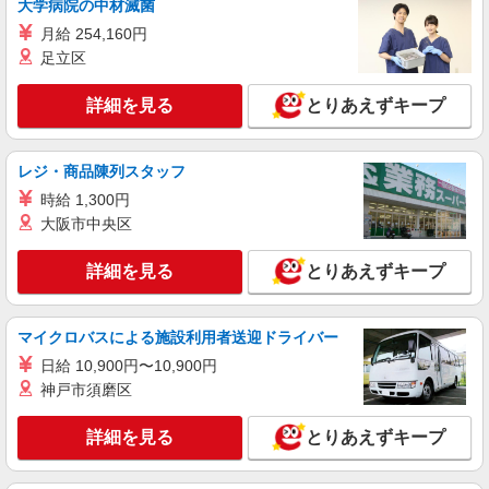
大学病院の中材滅菌
アルバイト
パート
月給 254,160円
大空と大地のなーさりぃ扇大橋園
足立区
認可保育園の保育補助
時給1,450円〜1,700円 ※下記手当により異な
詳細を見る
とりあえずキープ
る 平日早朝・夕方手当 時給＋250円
東京都足立区江北1-9-14
レジ・商品陳列スタッフ
詳細を見る
キープ
時給 1,300円
大阪市中央区
アルバイト
パート
大空と大地のなーさりぃ扇大橋園
詳細を見る
とりあえずキープ
私立保育園の保育士
時給1,550円〜1,800円 ※下記手当により異な
マイクロバスによる施設利用者送迎ドライバー
る ■平日早朝・夕方手当 時給＋250円
東京都足立区江北1-9-14
日給 10,900円〜10,900円
神戸市須磨区
詳細を見る
キープ
詳細を見る
とりあえずキープ
アルバイト
パート
大空と大地のなーさりぃ扇大橋園