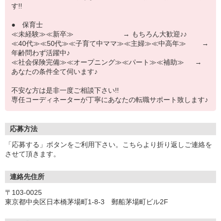
す!!
● 保育士
≪未経験≫≪新卒≫ → もちろん大歓迎♪♪
≪40代≫≪50代≫≪子育て中ママ≫≪主婦≫≪中高年≫ →
年齢問わず活躍中♪
≪社会保険完備≫≪オープニング≫≪パート≫≪補助≫ →
あなたの条件全て伺います♪
不安な方は是非一度ご相談下さい!!
専任コーディネーターが丁寧にあなたの転職サポート致します♪
応募方法
「応募する」ボタンをご利用下さい。こちらより折り返しご連絡を
させて頂きます。
連絡先住所
〒103-0025
東京都中央区日本橋茅場町1-8-3 郵船茅場町ビル2F