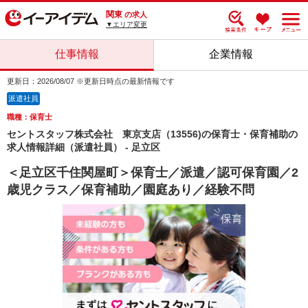
関東
の求人
▼エリア変更
仕事情報
企業情報
更新日：2026/08/07 ※更新日時点の最新情報です
派遣社員
職種：保育士
セントスタッフ株式会社 東京支店（13556)の保育士・保育補助の
求人情報詳細（派遣社員） - 足立区
＜足立区千住関屋町＞保育士／派遣／認可保育園／2
歳児クラス／保育補助／園庭あり／経験不問