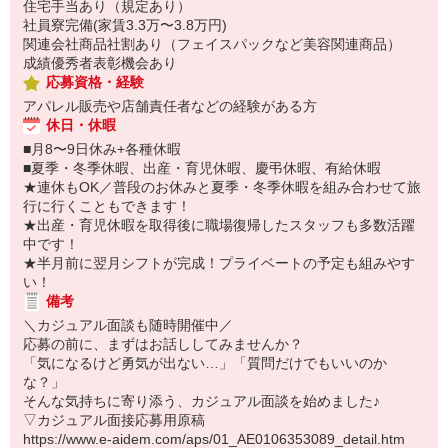
住宅手当あり（規定あり）
社員寮完備(家賃3.3万〜3.8万円)
関連会社商品社割あり（フェイスパックなど美容関連商品）
成績優秀者表彰機会あり
応募資格・経験
アパレル販売や店舗責任者などの経験がある方
休日・休暇
■月8〜9日休み+各種休暇
■夏季・冬季休暇、出産・育児休暇、慶弔休暇、有給休暇
★連休もOK／普段のお休みと夏季・冬季休暇を組み合わせて旅
行に行くこともできます！
★出産・育児休暇を取得後に職場復帰したスタッフも多数活躍
中です！
★半月前に翌月シフトが完成！プライベートの予定も組みやす
い！
備考
＼カジュアル面談も随時開催中／
応募の前に、まずはお話ししてみませんか？
「気になるけど勇気が出ない…」「質問だけでもいいのか
な？」
そんな気持ちに寄り添う、カジュアル面談を始めました♪
▽カジュアル面接応募用原稿
https://www.e-aidem.com/aps/01_AE0106353089_detail.htm