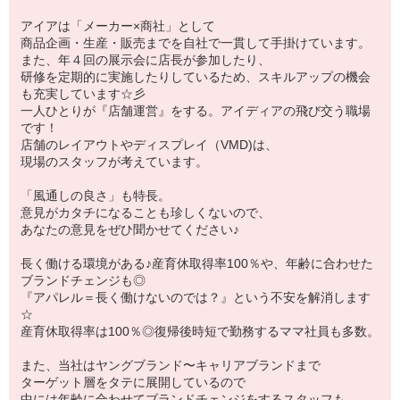
アイアは「メーカー×商社」として
商品企画・生産・販売までを自社で一貫して手掛けています。
また、年４回の展示会に店長が参加したり、
研修を定期的に実施したりしているため、スキルアップの機会
も充実しています☆彡
一人ひとりが『店舗運営』をする。アイディアの飛び交う職場
です！
店舗のレイアウトやディスプレイ（VMD)は、
現場のスタッフが考えています。
「風通しの良さ」も特長。
意見がカタチになることも珍しくないので、
あなたの意見をぜひ聞かせてください♪
長く働ける環境がある♪産育休取得率100％や、年齢に合わせた
ブランドチェンジも◎
『アパレル＝長く働けないのでは？』という不安を解消します
☆
産育休取得率は100％◎復帰後時短で勤務するママ社員も多数。
また、当社はヤングブランド〜キャリアブランドまで
ターゲット層をタテに展開しているので
中には年齢に合わせてブランドチェンジをするスタッフも。