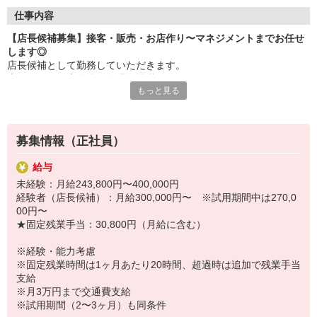
【産休・育休取得率100％】
復帰後の時短勤務など生活環境に合わせた働き方もできます。こ
仕事内容
うした働き方がキャリアUPに影響する心配なし！
【店長候補募集】接客・販売・お店作り〜マネジメントまでお任せ
【ライブラリースペース（会社内）有】
します◎
様々な分野の本を常備！ショップスタッフの利用可能。
店長候補として勤務していただきます。
【1シーズン1〜2コーデ分支給（規定あり）】
店長としてお店全体の管理・運営をお任せします。
入社時期の影響なし！
もっと見る
スタッフの教育や予算・売上管理、在庫管理など、幅広い業務を担
当。
他にもメリットいっぱい♪
最初は本社営業スタッフがしっかりとフォローをしますので、ご安
■安定経営！続々新店OPEN
心ください！
■半月前に翌月のシフト完成
募集情報（正社員）
■入社特典有※配属による
＼オンライン会社説明会を実施します／
■50％の社員割引・制服無料支給有
給与
7/30（木）13：00 ／ 8/7（金）16：00
未経験：月給243,800円〜400,000円
経験者（店長候補）：月給300,000円〜 ※試用期間中は270,0
＼＊採用＊Instagramページ／
00円〜
https://www.instagram.com/aiia_recruit/
★固定残業手当：30,800円（月給に含む）
＼永年勤続表彰有／
※経験・能力考慮
◆勤続5年・15年の節目に社員の新たな挑戦を応援する制有。
※固定残業時間は1ヶ月あたり20時間、超過時は追加で残業手当
趣味・スキル習得など社員自身の成長につながる活動を応援しま
支給
す。
※月3万円まで交通費支給
◆海外研修実施（2025年度）
※試用期間（2〜3ヶ月）も同条件
ショップスタッフとして10年以上勤務する社員対象。