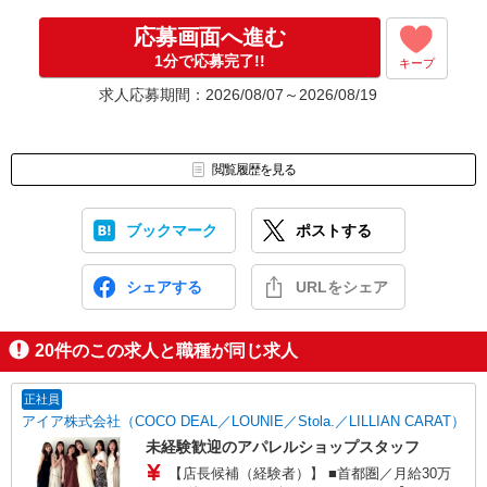
応募画面へ進む
1分で応募完了!!
キープ
求人応募期間：2026/08/07～2026/08/19
閲覧履歴を見る
ブックマーク
ポストする
シェアする
URLをシェア
20
件のこの求人と職種が同じ求人
正社員
アイア株式会社（COCO DEAL／LOUNIE／Stola.／LILLIAN CARAT）
未経験歓迎のアパレルショップスタッフ
【店長候補（経験者）】 ■首都圏／月給30万