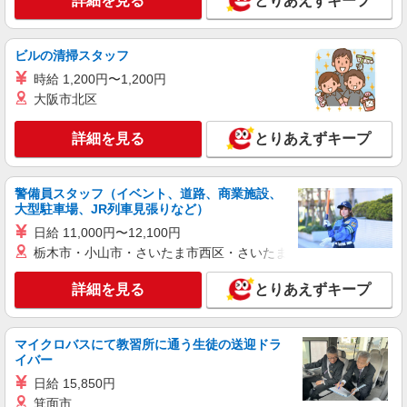
詳細を見る
とりあえずキープ
1,661円】
ユニクロ エキュート品川店 （東京都港区高
輪3-26-27 JR品川駅改札内 エキュート品川）
ビルの清掃スタッフ
詳細を見る
キープ
時給 1,200円〜1,200円
大阪市北区
アルバイト
パート
西松屋 デックス東京ビーチ店
詳細を見る
とりあえずキープ
販売スタッフ
［アルバイト・パート］時給1,450円〜
警備員スタッフ（イベント、道路、商業施設、
デックス東京ビーチ 東京都港区台場1-6-1 お
大型駐車場、JR列車見張りなど）
台場デックス4階
日給 11,000円〜12,100円
詳細を見る
キープ
栃木市・小山市・さいたま市西区・さいたま市岩槻区・久喜市・
詳細を見る
とりあえずキープ
正社員
STONE MARKET(ストーンマーケット) アクアシティお台場店
アパレル雑貨の販売スタッフ
マイクロバスにて教習所に通う生徒の送迎ドラ
■月給 21万円以上 基本給 190，000円+役職
イバー
（特別）手当+他手当 一般職：10,000円
日給 15,850円
+地域手当10,000円 ※採用時に経験、適正を見て
東京都港区台場1-7-1 アクアシティお台場3
決定いたします。 ◆ 賞与年2回 ◆ 昇給あり （賞
箕面市