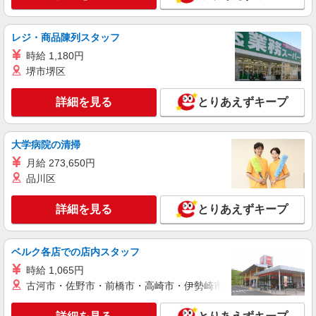
場1-7-1 アクアシティお台場 3F東
詳細を見る
キープ
レジ・商品陳列スタッフ
時給 1,180円
アルバイト
堺市堺区
ユニクロ ウィング新橋店［ 長期AL ］
カジュアル衣料販売スタッフ 長期アルバイ
詳細を見る
とりあえずキープ
ト
時給1,300円〜1,755円 ※7:00〜9:00・17:00〜
22:00は時給1,400円
大学病院の清掃
ユニクロ ウィング新橋店 （東京都港区新橋2
月給 273,650円
丁目東口地下街1号 ウイング新橋地下1階）
品川区
詳細を見る
キープ
詳細を見る
とりあえずキープ
アルバイト
ユニクロ エキュート品川店［ 長期AL ］
ベルク各店での店内スタッフ
カジュアル衣料販売スタッフ 長期アルバイ
時給 1,065円
ト
古河市・佐野市・前橋市・高崎市・伊勢崎市・太田市・館林市・
時給1,230円〜1,661円 【7時〜9時 時給1,400
円／17時〜22時 時給1,400円／22時以降 時給