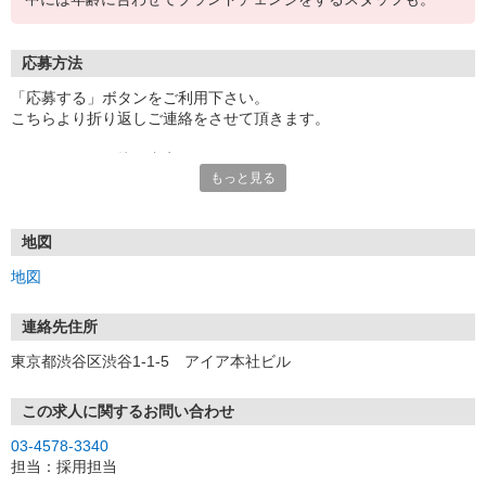
応募方法
「応募する」ボタンをご利用下さい。
こちらより折り返しご連絡をさせて頂きます。
エントリー⇒面接⇒内定！
もっと見る
●即日内定も可
●一次面接はオンラインにて行います。
※お電話でのご応募もお待ちしております。
電話での応募の場合は「イーアイデムを見ました」とお伝えくださ
地図
い。
地図
連絡先住所
東京都渋谷区渋谷1-1-5 アイア本社ビル
この求人に関するお問い合わせ
03-4578-3340
担当：採用担当