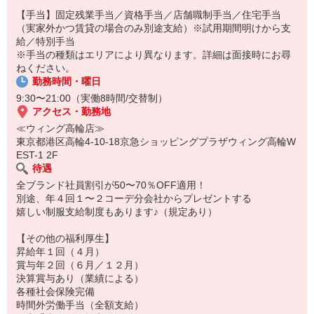
特別な体験を後押しする支援金を支給します。
【手当】固定残業手当／資格手当／店舗職制手当／住宅手当
※今年は韓国に行きました
（実家外かつ賃貸の場合のみ別途支給）※試用期間明けから支
給／特別手当
※手当の種類はエリアにより異なります。詳細は面接時にお尋
ねください。
勤務時間・曜日
9:30〜21:00（実働8時間/交替制）
アクセス・勤務地
≪ウィング高輪店≫
東京都港区高輪4-10-18京急ショッピングプラザウィング高輪W
EST-1 2F
待遇
全ブランド社員割引が50〜70％OFF適用！
別途、年４回１〜２コーデ分会社からプレゼントする
嬉しい制服支給制度もあります♪（規定あり）
【その他の福利厚生】
昇給年１回（４月）
賞与年２回（６月／１２月）
決算賞与あり（業績による）
各種社会保険完備
時間外労働手当（全額支給）