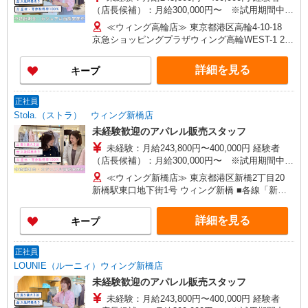
（店長候補）：月給300,000円〜 ※試用期間中は
270,000円〜 ★固定残業手当：30,800円（月給に
≪ウィング高輪店≫ 東京都港区高輪4-10-18
含む） ※経験・能力考慮 ※固定残業時間は1ヶ月
京急ショッピングプラザウィング高輪WEST-1 2F
あたり20時間、超過時は追加で残業手当支給 ※月
■各線「品川駅」より徒歩5分
3万円まで交通費支給 ※試用期間（2〜3ヶ月）も
詳細を見る
キープ
同条件 【手当】固定残業手当／資格手当／店舗職
制手当／住宅手当（実家外かつ賃貸の場合のみ別
途支給）※試用期間明けから支給／特別手当 ※手
正社員
当の種類はエリアにより異なります。詳細は面接
Stola.（ストラ） ウィング新橋店
時にお尋ねください。 ＼入社３大特典キャンペー
未経験歓迎のアパレル販売スタッフ
ン実施中！／※詳細は備考欄にて
未経験：月給243,800円〜400,000円 経験者
（店長候補）：月給300,000円〜 ※試用期間中は
270,000円〜 ★固定残業手当：30,800円（月給に
≪ウィング新橋店≫ 東京都港区新橋2丁目20
含む） ※経験・能力考慮 ※固定残業時間は1ヶ月
新橋駅東口地下街1号 ウィング新橋 ■各線「新橋
あたり20時間、超過時は追加で残業手当支給 ※月
駅」より徒歩2分
3万円まで交通費支給 ※試用期間（2〜3ヶ月）も
詳細を見る
キープ
同条件 【手当】固定残業手当／資格手当／店舗職
制手当／住宅手当（実家外かつ賃貸の場合のみ別
途支給）※試用期間明けから支給／特別手当 ※手
正社員
当の種類はエリアにより異なります。詳細は面接
LOUNIE（ルーニィ）ウィング新橋店
時にお尋ねください。 ＼入社３大特典キャンペー
未経験歓迎のアパレル販売スタッフ
ン実施中！／※詳細は備考欄にて
未経験：月給243,800円〜400,000円 経験者