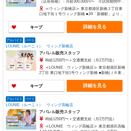
（店長候補）：月給300,000円〜 ※試用期間中は
270,000円〜 ★固定残業手当：30,800円（月給に
≪ウィング新橋店≫ 東京都港区新橋２丁目東
含む） ※経験・能力考慮 ※固定残業時間は1ヶ月
口地下街１号ウィング新橋 ■JR「新橋駅」より直
あたり20時間、超過時は追加で残業手当支給 ※月
結 地下鉄都営浅草線・東京メトロ「新橋駅」よ
3万円まで交通費支給 ※試用期間（2〜3ヶ月）も
り徒歩2分
詳細を見る
キープ
同条件 【手当】固定残業手当／資格手当／店舗職
制手当／住宅手当（実家外かつ賃貸の場合のみ別
途支給）※試用期間明けから支給／特別手当 ※手
アルバイト
パート
当の種類はエリアにより異なります。詳細は面接
LOUNIE（ルーニィ） ウィング新橋店
時にお尋ねください。 ＼入社３大特典キャンペー
アパレル販売スタッフ
ン実施中！／※詳細は備考欄にて
時給1250円〜＋交通費支給（月2万円迄）
≪LOUNIE ウィング新橋店≫ 東京都港区新橋
2丁目 東口地下街1号ウィング新橋 ■新橋(ＪＲ東海
道本線)日比谷口(約1分) ■新橋(ＪＲ山手線)日比谷
口(約1分) ■新橋(ＪＲ京浜東北線)日比谷口(約1分)
詳細を見る
キープ
アルバイト
パート
LOUNIE（ルーニィ） ウィング高輪店
アパレル販売スタッフ
時給1250円〜＋交通費支給（月2万円迄）
≪LOUNIE ウィング高輪店≫ 東京都港区高輪