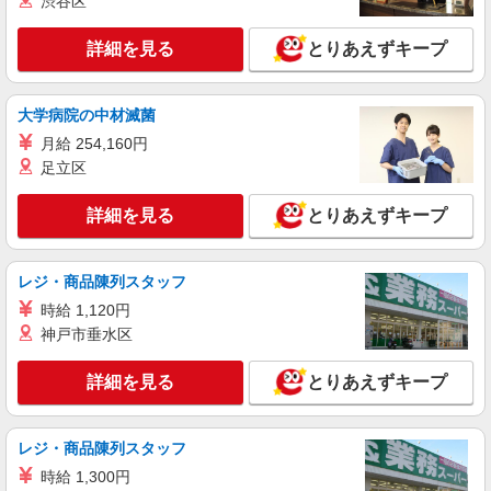
渋谷区
キープ
詳細を見る
とりあえずキープ
派遣社員
株式会社シーエーセールススタッフ/tkAK19589a
アパレル販売
大学病院の中材滅菌
時給1600円〜1700円 ※経験・能力による
月給 254,160円
【月収例：264,000円】＝時給1600円／実働
7.5H×22日勤務の場合 ※一例です。時給や勤
足立区
東京ミッドタウン
務日数により変動します。
詳細を見る
とりあえずキープ
詳細を見る
キープ
派遣社員
レジ・商品陳列スタッフ
株式会社シーエーセールススタッフ/tkOR39645a
時給 1,120円
アパレル販売
神戸市垂水区
時給1500円 【時給】1,500円【月収例】1,500
円×8時間×22日＝264,000円＋残業代（時給×1.25
詳細を見る
とりあえずキープ
倍）※スキルにより異なります。
東京都港区南青山3丁目1－31 KD南青山ビル
1F
レジ・商品陳列スタッフ
詳細を見る
キープ
時給 1,300円