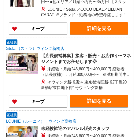
円〜 ■他エリア／月給25万円〜35万円 【スタッ
フ】 ■首都圏／月給24万3,800円〜40万円 ■大阪／
LOUNIE／Stola.／COCO DEAL／LILLIAN
月給23万3,500円〜35万円 ■京都、兵庫、愛知、岐
CARAT ※ブランド・勤務地の希望考慮します！※
阜、福岡／月給22万7,800円〜35万円 ■他エリア／
転勤なし 更に東京、神奈川、千葉、埼玉、北海
月給22万2,100円〜35万円 固定残業手当含む（1ヶ
道、宮城（仙台）、愛知、大阪、兵庫、京都、和
詳細を見る
キープ
月あたり20時間）※超過時は追加支給 首都圏エリ
歌山、岡山、広島、愛媛、福岡、長崎、宮崎、熊
ア：30,800円 大阪：29,500円 京都、兵庫、愛知、
本などの各店舗で募集しています。 【COCO
岐阜、福岡：28,800円 他：28,100円 ※経験・能力
DEAL】 札幌PARCO店 ルミネ新宿LUMINE2店／
正社員
考慮 ※試用期間3ヶ月も同条件（首都圏：店長候
ルミネ池袋店／ルミネ横浜／ルミネ大宮店／ルミ
Stola.（ストラ）ウィング新橋店
補は月給27万円〜）
ネ有楽町店 ルミネ立川店／ルミネ町田店／池袋
【店長候補募集】接客・販売・お店作り〜マネ
PARCO店／東京スカイツリータウン・ソラマチ店
ジメントまでお任せします◎
イクスピアリ店／イオンレイクタウン店／ジョイ
未経験：月給243,800円〜400,000円 経験者
ナス店／テラスモール湘南店 タカシマヤ ゲートタ
（店長候補）：月給300,000円〜 ※試用期間中は
ワーモール店／イオン大高SC店 なんばCITY店／
270,000円〜 ★固定残業手当：30,800円（月給に
天王寺MIO店／阪神梅田本店／京都ポルタ店／阪
≪ウィング新橋店≫ 東京都港区新橋2丁目20
含む） ※経験・能力考慮 ※固定残業時間は1ヶ月
急西宮ガーデンズ店 ルクアイーレ大阪店／岡山一
新橋駅東口地下街1号ウィング新橋
あたり20時間、超過時は追加で残業手当支給 ※月
番街店／ミナモア広島店／博多阪急店／天神ソラ
3万円まで交通費支給 ※試用期間（2〜3ヶ月）も
リアプラザ店 ▽他、詳しくは備考をご参照くださ
詳細を見る
キープ
同条件 【手当】固定残業手当／資格手当／店舗職
い。
制手当／住宅手当（実家外かつ賃貸の場合のみ別
途支給）※試用期間明けから支給／特別手当 ※手
正社員
当の種類はエリアにより異なります。詳細は面接
LOUNIE（ルーニィ） ウィング高輪店
時にお尋ねください。
未経験歓迎のアパレル販売スタッフ
未経験：月給243,800円〜400,000円 経験者