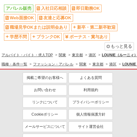
アパレル販売
入社日応相談
即日勤務OK
Web面接OK
友達と応募OK
職場見学OKまたは説明会あり
新卒・第二新卒歓迎
学歴不問
ブランクOK
ボーナス・賞与あり
もっと見る
アルバイト・バイト・求人TOP
関東
東京都
港区
LOUNIE（ルーニ
職種・条件一覧
ファッション・アパレル
関東
東京都
港区
LOUN
掲載ご希望のお客様へ
よくある質問
お問い合わせ
利用規約
リンクについて
プライバシーポリシー
Cookieポリシー
個人情報保護方針
メールサービスについて
サイト運営会社