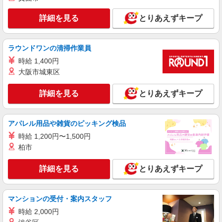
Ｆ 3-Ａ
与、昇給については入社1年経過後より、 本人の
実績及び会社業績により変動します。） ◆ 研修中
詳細を見る
とりあえずキープ
詳細を見る
キープ
月給変動なし（6ヶ月） ◆ 報奨金制度(予算達成
時） 15000円〜（社内規定有） ◆交通費（月
上限3万円まで）
アルバイト
ラウンドワンの清掃作業員
RANDA
時給 1,400円
販売スタッフ
大阪市城東区
［アルバイト］時給1,230円
アトレ品川 〒108-0075 東京都港区港南2-18-
詳細を見る
とりあえずキープ
1
詳細を見る
キープ
アパレル用品や雑貨のピッキング検品
時給 1,200円〜1,500円
アルバイト
パート
契約社員
柏市
ビラボンストア デックス東京ビーチ店
接客・販売スタッフ
詳細を見る
とりあえずキープ
［アルバイト・パート・契約社員］時給1,230
円〜 ※試用期間3カ月あり：同給与
マンションの受付・案内スタッフ
東京都港区台場1-6-1
時給 2,000円
詳細を見る