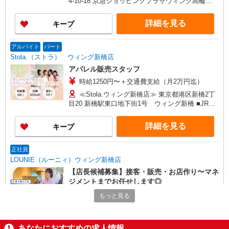
4-10-18 京急ショッピングプラザウィング高輪
WEST-1 2F ■品川(ＪＲ山手線)高輪口(約5分) ■品
川(ＪＲ東海道新幹線)高輪口(約5分) ■品川(京急本
詳細を見る
キープ
線)高輪口(約5分)
アルバイト
パート
Stola.（ストラ） ウィング新橋店
アパレル販売スタッフ
時給1250円〜＋交通費支給（月2万円迄）
≪Stola.ウィング新橋店≫ 東京都港区新橋2丁
目20 新橋駅東口地下街1号 ウィング新橋 ■JR新
橋駅 徒歩0分、地下鉄都営浅草線・東京メトロ
新橋駅 徒歩2分
詳細を見る
キープ
正社員
LOUNIE（ルーニィ）ウィング新橋店
【店長候補募集】接客・販売・お店作り〜マネ
ジメントまでお任せします◎
未経験：月給243,800円〜400,000円 経験者
もっと見る
（店長候補）：月給300,000円〜 ※試用期間中は
270,000円〜 ★固定残業手当：30,800円（月給に
≪ウィング新橋店≫ 東京都港区新橋2丁目 東
含む） ※経験・能力考慮 ※固定残業時間は1ヶ月
口地下街1号ウィング新橋
あなたにおすすめの求人情報