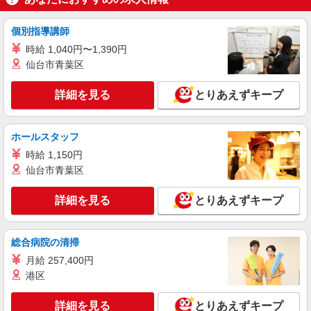
あたり20時間、超過時は追加で残業手当支給 ※月
3万円まで交通費支給 ※試用期間（2〜3ヶ月）も
詳細を見る
キープ
同条件 【手当】固定残業手当／資格手当／店舗職
個別指導講師
制手当／住宅手当（実家外かつ賃貸の場合のみ別
時給 1,040円〜1,390円
途支給）※試用期間明けから支給／特別手当 ※手
アルバイト
パート
仙台市青葉区
当の種類はエリアにより異なります。詳細は面接
岩座 アクアシティお台場店
時にお尋ねください。
販売スタッフ
詳細を見る
とりあえずキープ
時給1,270円〜 ※試用期間3ヶ月（同給与） ★
昇給有
岩座 アクアシティお台場店 東京都港区台場
ホールスタッフ
1-7-1 アクアシティお台場 西3階
時給 1,150円
仙台市青葉区
詳細を見る
キープ
詳細を見る
とりあえずキープ
アルバイト
パート
カヒコ アクアシティお台場店
ハワイアン雑貨・衣料・アクセサリー販売スタ
総合病院の清掃
ッフ
月給 257,400円
時給1,270円〜 ※試用期間3ヶ月（同給与） ★
港区
昇給有
カヒコ アクアシティお台場店 東京都港区台
詳細を見る
とりあえずキープ