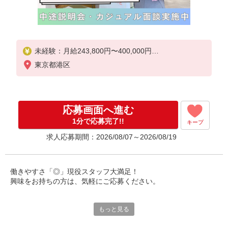
未経験：月給243,800円〜400,000円
経験者（店長候補）：月給300,000円〜 ※試用期間
東京都港区
中は270,000円〜
★固定残業手当：30,800円（月給に含む）
※経験・能力考慮
応募画面へ進む
※固定残業時間は1ヶ月あたり20時間、超過時は追加
で残業手当支給
1分で応募完了!!
キープ
※月3万円まで交通費支給
求人応募期間：2026/08/07～2026/08/19
※試用期間（2〜3ヶ月）も同条件
【手当】固定残業手当／資格手当／店舗職制手当／
住宅手当（実家外かつ賃貸の場合のみ別途支給）※
働きやすさ「◎」現役スタッフ大満足！
試用期間明けから支給／特別手当
興味をお持ちの方は、気軽にご応募ください。
※手当の種類はエリアにより異なります。詳細は面
接時にお尋ねください。
☆☆☆ポイント☆☆☆
もっと見る
【結婚休暇の連休可】
5日連休の取得可能♪