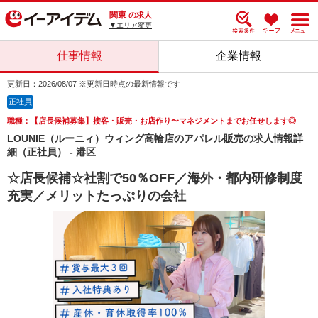
関東
の求人
▼エリア変更
仕事情報
企業情報
更新日：2026/08/07 ※更新日時点の最新情報です
正社員
職種：【店長候補募集】接客・販売・お店作り〜マネジメントまでお任せします◎
LOUNIE（ルーニィ）ウィング高輪店のアパレル販売の求人情報詳
細（正社員） - 港区
☆店長候補☆社割で50％OFF／海外・都内研修制度
充実／メリットたっぷりの会社