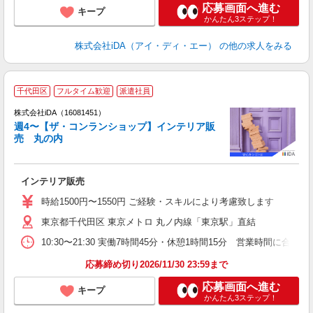
応募画面へ進む
キープ
かんたん3ステップ！
株式会社iDA（アイ・ディ・エー）
の他の求人をみる
千代田区
フルタイム歓迎
派遣社員
株式会社iDA（16081451）
週4〜【ザ・コンランショップ】インテリア販
売 丸の内
た
インテリア販売
入
日
時給1500円〜1550円 ご経験・スキルにより考慮致します
者
東京都千代田区 東京メトロ 丸ノ内線「東京駅」直結
～
取
10:30〜21:30 実働7時間45分・休憩1時間15分 営業時
応募締め切り2026/11/30 23:59まで
応募画面へ進む
キープ
かんたん3ステップ！