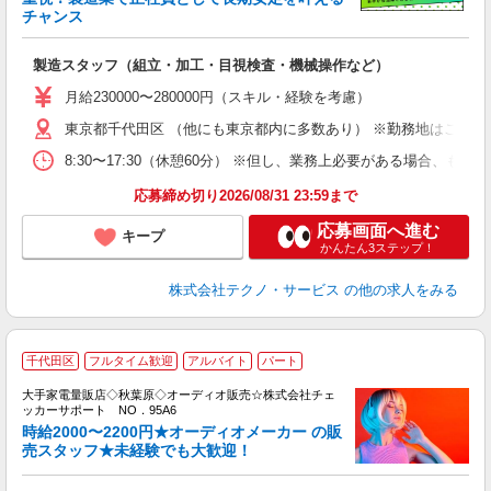
チャンス
く
入
製造スタッフ（組立・加工・目視検査・機械操作など）
未
あ
月給230000〜280000円（スキル・経験を考慮）
遣
東京都千代田区 （他にも東京都内に多数あり） ※勤務地はご希望
8:30〜17:30（休憩60分） ※但し、業務上必要がある場合
応募締め切り2026/08/31 23:59まで
応募画面へ進む
キープ
かんたん3ステップ！
株式会社テクノ・サービス
の他の求人をみる
千代田区
フルタイム歓迎
アルバイト
パート
入
大手家電量販店◇秋葉原◇オーディオ販売☆株式会社チェ
歓
ッカーサポート NO．95A6
ブ
時給2000〜2200円★オーディオメーカー の販
高
売スタッフ★未経験でも大歓迎！
昼
員