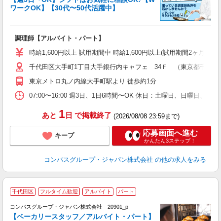
ワークOK】【30代〜50代活躍中】
大
調理師【アルバイト・パート】
入
歓
時給1,600円以上 試用期間中 時給1,600円以上(試用期間2ヶ月
～
千代田区大手町1丁目大手銀行内キャフェ 34Ｆ （東京都千代田区大
用
迎
東京メトロ丸ノ内線大手町駅より 徒歩約1分
助
07:00〜16:00 週3日、1日6時間〜OK 休日：土曜日、日曜日、
1
あと
日
で掲載終了
(2026/08/08 23:59まで)
応募画面へ進む
キープ
かんたん3ステップ！
コンパスグループ・ジャパン株式会社
の他の求人をみる
千代田区
フルタイム歓迎
アルバイト
パート
コンパスグループ・ジャパン株式会社 20901_p
く
【ベーカリースタッフ／アルバイト・パート】