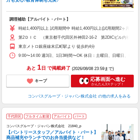
方も安心♪教育体制も充実♪
大
調理補助【アルバイト・パート】
入
歓
時給1,400円以上 試用期間中 時給1,400円以上(試用期間2ヶ月
～
第2ＤＩＣ （東京都千代田区外神田2-16-2 第2DICビル内社員食
用
K
東京メトロ銀座線末広町駅より 徒歩約4分
み
業
9:00〜14:00 週3日、1日3時間〜OK 休日：土曜日、日曜日、祝
1
あと
日
で掲載終了
(2026/08/08 23:59まで)
応募画面へ進む
キープ
かんたん3ステップ！
コンパスグループ・ジャパン株式会社
の他の求人をみる
千代田区
フルタイム歓迎
アルバイト
パート
コンパスグループ・ジャパン株式会社 21840_p
く
【パントリースタッフ／アルバイト・パート】
商品補充やランチでのお弁当提供など！