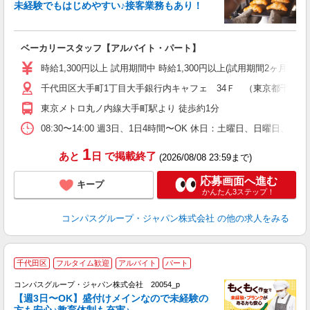
未経験でもはじめやすい♪接客業務もあり！
大
ベーカリースタッフ【アルバイト・パート】
入
歓
時給1,300円以上 試用期間中 時給1,300円以上(試用期間2ヶ月
～
千代田区大手町1丁目大手銀行内キャフェ 34Ｆ （東京都千代田区大
用
日
東京メトロ丸ノ内線大手町駅より 徒歩約1分
ー
08:30〜14:00 週3日、1日4時間〜OK 休日：土曜日、日曜日、
1
あと
日
で掲載終了
(2026/08/08 23:59まで)
応募画面へ進む
キープ
かんたん3ステップ！
コンパスグループ・ジャパン株式会社
の他の求人をみる
千代田区
フルタイム歓迎
アルバイト
パート
コンパスグループ・ジャパン株式会社 20054_p
く
【週3日〜OK】盛付けメインなので未経験の