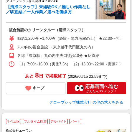
グローブシップ株式会社★P-0554★
【清掃スタッフ】未経験OK／難しい作業なし
／駅直結／一人作業／選べる働き方
ご
未
複合施設のクリーンクルー（清掃スタッフ）
曜
駅
時給1,250円〜1,400円（経験・能力考慮の上） ★22:00〜翌5
与
丸の内の複合施設 （東京都千代田区丸の内）
各線「東京駅」丸の内中央口徒歩10分 ★駅直結
［1］7:00〜16:00（実働7.5h） ［2］13:00〜22:00（実働7.
8
あと
日
で掲載終了
(2026/08/15 23:59まで)
応募画面へ進む
キープ
かんたん3ステップ！
グローブシップ株式会社
の他の求人をみる
千代田区
フルタイム歓迎
アルバイト
パート
株式会社エーワン