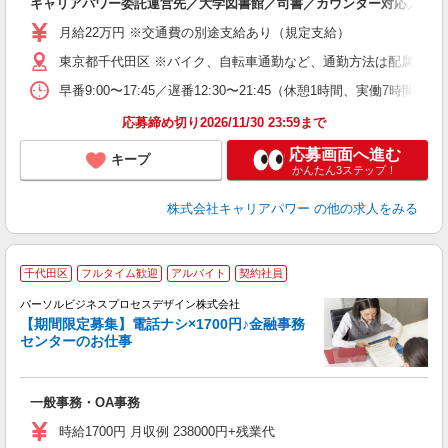
キャリアパワー委託運営先／大学図書館／司書／カウンター対応／目録
フ
月給22万円 ※交通費の別途支給あり（規定支給）
東京都千代田区 ※バイク、自転車通勤など、通勤方法は配属先の規
早番9:00〜17:45／遅番12:30〜21:45（休憩1時間、実働7時間45
応募締め切り2026/11/30 23:59まで
応募画面へ進む
キープ
かんたん3ステップ！
株式会社キャリアパワー
の他の求人をみる
2
千代田区
フルタイム歓迎
アルバイト
契約社員
て
パーソルビジネスプロセスデザイン株式会社
入
【期間限定募集】電話ナシ×1700円♪金融事務
は
センターのお仕事
学
活
土
一般事務・OA事務
上
勤
時給1700円 月収例 238000円+残業代
制