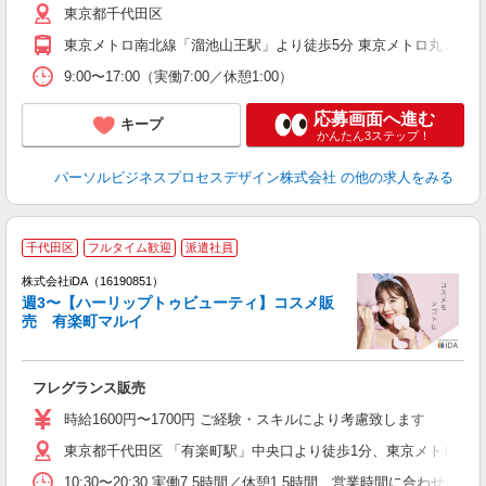
東京都千代田区
東京メトロ南北線「溜池山王駅」より徒歩5分 東京メトロ丸ノ内
9:00〜17:00（実働7:00／休憩1:00）
応募画面へ進む
キープ
かんたん3ステップ！
パーソルビジネスプロセスデザイン株式会社
の他の求人をみる
千代田区
フルタイム歓迎
派遣社員
ョ
株式会社iDA（16190851）
週3〜【ハーリップトゥビューティ】コスメ販
研
売 有楽町マルイ
か
フレグランス販売
入
日
時給1600円〜1700円 ご経験・スキルにより考慮致します
東京都千代田区 「有楽町駅」中央口より徒歩1分、東京メトロ「銀
迎
勤
10:30〜20:30 実働7.5時間／休憩1.5時間 営業時間に合