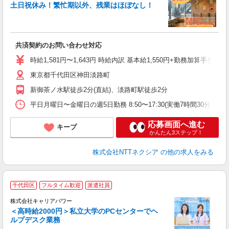
未
土日祝休み！繁忙期以外、残業はほぼなし！
（
休
方
業
共済契約のお問い合わせ対応
制
時給1,581円〜1,643円 時給内訳 基本給1,550円+勤務加算手当3
東京都千代田区神田淡路町
新御茶ノ水駅徒歩2分(直結)、淡路町駅徒歩2分
平日月曜日〜金曜日の週5日勤務 8:50〜17:30(実働7時間30分) 
応募画面へ進む
キープ
かんたん3ステップ！
株式会社NTTネクシア
の他の求人をみる
千代田区
フルタイム歓迎
派遣社員
方
株式会社キャリアパワー
＜高時給2000円＞私立大学のPCセンターでヘ
不
ルプデスク業務
通