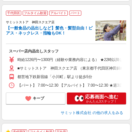
千代田区
フルタイム歓迎
アルバイト
パート
サミットストア 神田スクエア店
【一般食品の品出しなど】髪色・髪型自由！ピ
アス・ネックレス・指輪もOK！
頑
スーパー店内品出しスタッフ
入
活
時給1226円〜1300円（経験や業務内容による） ★22時以降は
（
■サミットストア 神田スクエア店 （東京都千代田区神田錦町2-2-
由
都営地下鉄新宿線「小川町」駅より徒歩5分
【パート】 7:00〜12:30 【アルバイト】 7:00〜12:30 ★週3
応募画面へ進む
キープ
かんたん3ステップ！
サミット株式会社
の他の求人をみる
3
千代田区
フルタイム歓迎
正社員