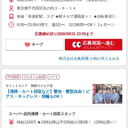
歓
東京都千代田区丸の内３－６－１４
～
り
各線「有楽町駅」スグ ★駅チカで通勤楽々！ ★自転車通勤も可
勤
べ
9:00〜23:00の間で、週2日〜、1日3時間〜OK！ 1ヶ月
迎
応募締め切り2026/08/31 23:59まで
応募画面へ進む
キープ
かんたん3ステップ！
株式会社丸亀製麺
の他の求人をみる
千代田区
フルタイム歓迎
パート
サミットストア 神田スクエア店
【清掃・カート回収など】髪色・髪型自由！ピ
アス・ネックレス・指輪もOK！
頑
スーパー店内清掃・カート回収スタッフ
入
活
時給1226円 ★22時以降は平日時給の3割増！（22時以降の勤務が
（