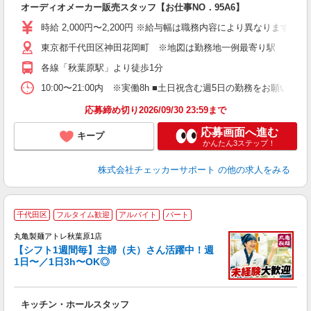
オーディオメーカー販売スタッフ【お仕事NO．95A6】
時給 2,000円〜2,200円 ※給与幅は職務内容により異なります。
東京都千代田区神田花岡町 ※地図は勤務地一例最寄り駅
各線「秋葉原駅」より徒歩1分
10:00〜21:00内 ※実働8h ■土日祝含む週5日の勤務をお願いしま
応募締め切り2026/09/30 23:59まで
応募画面へ進む
キープ
かんたん3ステップ！
株式会社チェッカーサポート
の他の求人をみる
千代田区
フルタイム歓迎
アルバイト
パート
丸亀製麺アトレ秋葉原1店
【シフト1週間毎】主婦（夫）さん活躍中！週
1日〜／1日3h〜OK◎
ル
キッチン・ホールスタッフ
入