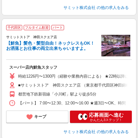
サミット株式会社
の他の求人をみる
千代田区
フルタイム歓迎
パート
サミットストア 神田スクエア店
【鮮魚】髪色・髪型自由！ネックレスもOK！
お洒落とお仕事の両立出来ちゃいますよ。
頑
スーパー店内鮮魚スタッフ
入
活
時給1226円〜1300円（経験や業務内容による） ★22時以降は
（
■サミットストア 神田スクエア店 （東京都千代田区神田錦町2-2-
由
都営地下鉄新宿線「小川町」駅より徒歩5分
【パート】 7:00〜12:30、12:00〜16:00 ★週3日〜OK、時間・
応募画面へ進む
キープ
かんたん3ステップ！
サミット株式会社
の他の求人をみる