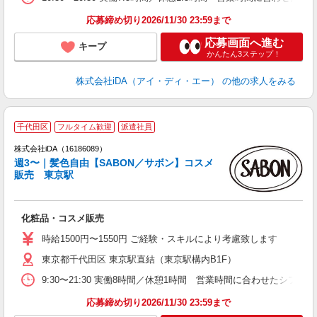
日
な
応募締め切り2026/11/30 23:59まで
応募画面へ進む
キープ
かんたん3ステップ！
株式会社iDA（アイ・ディ・エー）
の他の求人をみる
千代田区
フルタイム歓迎
派遣社員
ョ
株式会社iDA（16186089）
週3〜｜髪色自由【SABON／サボン】コスメ
研
販売 東京駅
か
化粧品・コスメ販売
入
日
時給1500円〜1550円 ご経験・スキルにより考慮致します
東京都千代田区 東京駅直結（東京駅構内B1F）
迎
ぼ
9:30〜21:30 実働8時間／休憩1時間 営業時間に合わせたシフ
結
応募締め切り2026/11/30 23:59まで