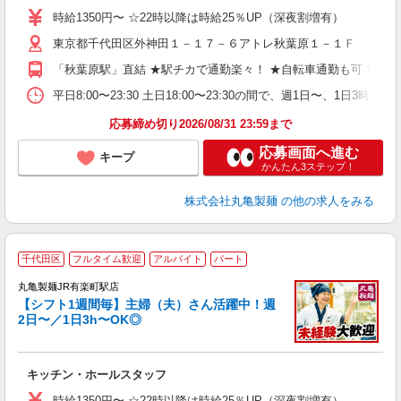
者
時給1350円〜 ☆22時以降は時給25％UP（深夜割増有）
不
東京都千代田区外神田１－１７－６アトレ秋葉原１－１Ｆ
中
り
「秋葉原駅」直結 ★駅チカで通勤楽々！ ★自転車通勤も可！（駐
退
由
平日8:00〜23:30 土日18:00〜23:30の間で、週1日
型
応募締め切り2026/08/31 23:59まで
応募画面へ進む
キープ
かんたん3ステップ！
株式会社丸亀製麺
の他の求人をみる
千代田区
フルタイム歓迎
アルバイト
パート
丸亀製麺JR有楽町駅店
【シフト1週間毎】主婦（夫）さん活躍中！週
2日〜／1日3h〜OK◎
ル
キッチン・ホールスタッフ
入
者
時給1350円〜 ☆22時以降は時給25％UP（深夜割増有）