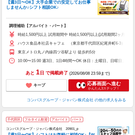
く
【週3日〜OK】大手企業での安定してお仕事
しませんか♪シフト相談OK♪
大
調理補助【アルバイト・パート】
入
歓
時給1,500円以上 試用期間中 時給1,500円以上(試用期間2ヶ月
～
ハウス食品本社店キャフェ （東京都千代田区紀尾井町6-3）
用
週
東京メトロ丸ノ内線四ツ谷駅より 徒歩約5分
内
K
10:00〜15:00 週3日、1日4時間〜OK 休日：土曜日、日曜日、
1
あと
日
で掲載終了
(2026/08/08 23:59まで)
応募画面へ進む
キープ
かんたん3ステップ！
コンパスグループ・ジャパン株式会社
の他の求人をみる
千代田区
フルタイム歓迎
アルバイト
パート
コンパスグループ・ジャパン株式会社 20901_p
く
【週3日〜OK】シフトはお気軽に相談OK♪【W