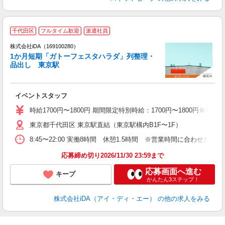
千代田区
フルタイム歓迎
派遣社員
株式会社iDA（169100280）
1か月短期「ガトーフェスタハラダ」列整理・
品出し 東京駅
た
イベントスタッフ
入
期
時給1700円〜1800円 期間限定特別時給：1700円〜1800円※学生1
者
東京都千代田区 東京駅直結（東京駅構内B1F〜1F）
歴
（
8:45〜22:00 実働8時間 休憩1.5時間 ※営業時間に合わせ
駅
応募締め切り2026/11/30 23:59まで
応募画面へ進む
キープ
かんたん3ステップ！
株式会社iDA（アイ・ディ・エー）
の他の求人をみる