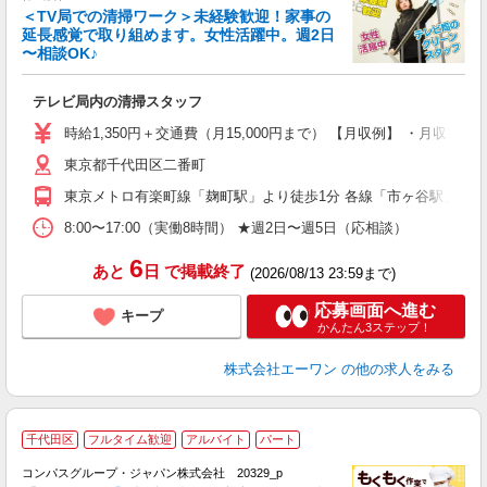
＜TV局での清掃ワーク＞未経験歓迎！家事の
延長感覚で取り組めます。女性活躍中。週2日
〜相談OK♪
す
時
テレビ局内の清掃スタッフ
即
夫
時給1,350円＋交通費（月15,000円まで） 【月収例】 ・月収12万
中
東京都千代田区二番町
定
業
東京メトロ有楽町線「麹町駅」より徒歩1分 各線「市ヶ谷駅」より
服
8:00〜17:00（実働8時間） ★週2日〜週5日（応相談）
6
あと
日
で掲載終了
(2026/08/13 23:59まで)
応募画面へ進む
キープ
かんたん3ステップ！
株式会社エーワン
の他の求人をみる
千代田区
フルタイム歓迎
アルバイト
パート
コンパスグループ・ジャパン株式会社 20329_p