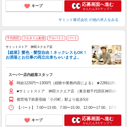
応募画面へ進む
キープ
かんたん3ステップ！
サミット株式会社
の他の求人をみる
千代田区
フルタイム歓迎
アルバイト
パート
サミットストア 神田スクエア店
【総菜】髪色・髪型自由！ネックレスもOK！
お洒落とお仕事の両立出来ちゃいますよ。
頑
スーパー店内総菜スタッフ
入
活
時給1226円〜1300円（経験や業務内容による） ★22時以降は
（
■サミットストア 神田スクエア店 （東京都千代田区神田錦町2-2-
由
都営地下鉄新宿線「小川町」駅より徒歩5分
【パート】 7:00〜13:00、7:00〜15:00、12:00〜17:00、17:0
応募画面へ進む
キープ
かんたん3ステップ！