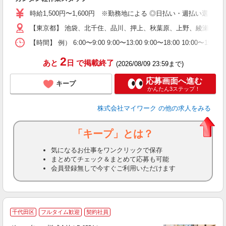
歓
時給1,500円〜1,600円 ※勤務地による ◎日払い・週払い選
躍
（
【東京都】 池袋、北千住、品川、押上、秋葉原、上野、綾瀬、大
週
【時間】 例） 6:00〜9:00 9:00〜13:00 9:00〜1
シ
通
2
あと
日
で掲載終了
(2026/08/09 23:59まで)
応募画面へ進む
キープ
かんたん3ステップ！
株式会社マイワーク
の他の求人をみる
「キープ」とは？
気になるお仕事をワンクリックで保存
まとめてチェック＆まとめて応募も可能
会員登録無しで今すぐご利用いただけます
千代田区
フルタイム歓迎
契約社員
設