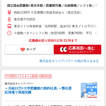
フ
国立国会図書館×東京本館／図書館司書／出納業務／シフト制／長期前
時給1230円 ※交通費の別途支給あり（規定支給）
東京都千代田区
東京メトロ有楽町線「永田町駅」徒歩2分 東京メトロ千代田線「国
※複数パターンシフト制（休憩1時間、実働7時間） 平日 9:30〜17:30
応募締め切り2026/11/30 23:59まで
応募画面へ進む
キープ
かんたん3ステップ！
株式会社キャリアパワー
の他の求人をみる
■
千代田区
フルタイム歓迎
契約社員
株式会社キャリアパワー
＜月給22万×大学図書館の契約社員♪＞弊社委
託現場で長期活躍
現
ィ
当