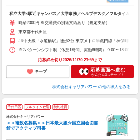
期
フ
私立大学×駅近キャンパス／大学事務／ヘルプデスク／フルタイム／長
時給2000円 ※交通費の別途支給あり（規定支給）
東京都千代田区
JR中央線「水道橋駅」徒歩3分 東京メトロ半蔵門線「神保町駅」徒
※2パターンシフト制（休憩1時間、実働8時間） 9:00〜18:00／1
応募締め切り2026/11/30 23:59まで
応募画面へ進む
キープ
かんたん3ステップ！
株式会社キャリアパワー
の他の求人をみる
千代田区
フルタイム歓迎
契約社員
株式会社キャリアパワー
＜＜複数名募集＞＞日本最大級☆国立国会図書
1
館でアクティブ司書
レ
K