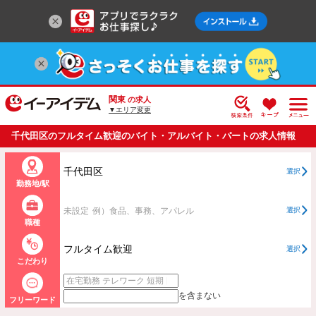
関東
の求人
▼エリア変更
千代田区のフルタイム歓迎のバイト・アルバイト・パートの求人情報
一覧
千代田区
選択
勤務地/駅
未設定
例）食品、事務、アパレル
選択
職種
フルタイム歓迎
選択
こだわり
を含まない
フリーワード