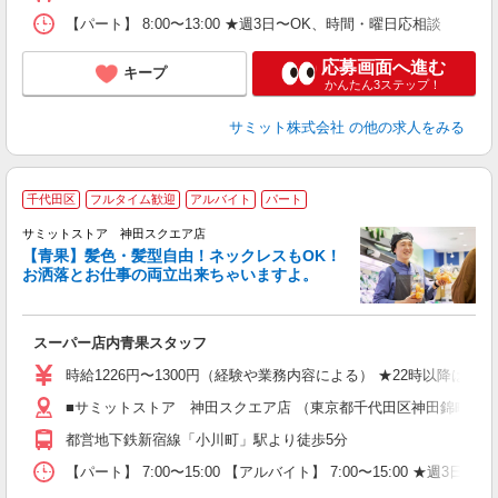
【パート】 8:00〜13:00 ★週3日〜OK、時間・曜日応相談
応募画面へ進む
キープ
かんたん3ステップ！
サミット株式会社
の他の求人をみる
千代田区
フルタイム歓迎
アルバイト
パート
サミットストア 神田スクエア店
【青果】髪色・髪型自由！ネックレスもOK！
お洒落とお仕事の両立出来ちゃいますよ。
頑
スーパー店内青果スタッフ
入
活
時給1226円〜1300円（経験や業務内容による） ★22時以降は
（
■サミットストア 神田スクエア店 （東京都千代田区神田錦町2-2-
由
都営地下鉄新宿線「小川町」駅より徒歩5分
【パート】 7:00〜15:00 【アルバイト】 7:00〜15:00 ★週3