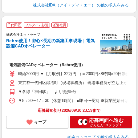
株式会社iDA（アイ・ディ・エー）
の他の求人をみる
千代田区
フルタイム歓迎
派遣社員
図
株式会社ネットセーブ
Rebro使用！都心×長期の新築工事現場｜電気
設備CADオペレーター
な
加
電気設備CADオペレーター（Rebro使用）
入
経
時給2000円 ▼【月収例】32万円 （＝2000円×8時間×20日
歴
東京都千代田区鍛冶町（現場事務所） 現場事務所が立ち上がるま
躍
2
▼各線「神田駅」 より徒歩5分
型
副
▼8：30〜17：30（休憩1時間） ●即日〜長期 ※就業開始日はご
研
応募締め切り2026/09/30 23:59まで
応募画面へ進む
キープ
かんたん3ステップ！
㈱ネットセーブ
の他の求人をみる