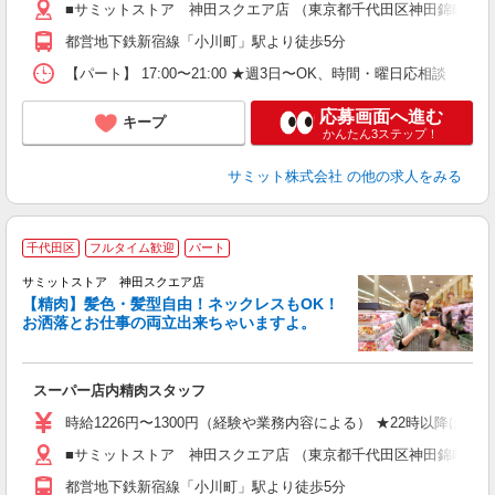
■サミットストア 神田スクエア店 （東京都千代田区神田錦町2-2-
由
都営地下鉄新宿線「小川町」駅より徒歩5分
【パート】 17:00〜21:00 ★週3日〜OK、時間・曜日応相談
応募画面へ進む
キープ
かんたん3ステップ！
サミット株式会社
の他の求人をみる
千代田区
フルタイム歓迎
パート
サミットストア 神田スクエア店
【精肉】髪色・髪型自由！ネックレスもOK！
お洒落とお仕事の両立出来ちゃいますよ。
頑
スーパー店内精肉スタッフ
入
活
時給1226円〜1300円（経験や業務内容による） ★22時以降は
（
■サミットストア 神田スクエア店 （東京都千代田区神田錦町2-2-
由
都営地下鉄新宿線「小川町」駅より徒歩5分