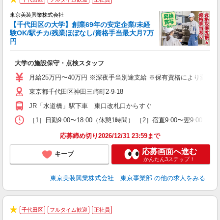
★
東京美装興業株式会社
【千代田区の大学】創業69年の安定企業/未経
与
験OK/駅チカ/残業ほぼなし/資格手当最大月7万
（
円
・
入
大学の施設保守・点検スタッフ
第
ー
月給25万円〜40万円 ※深夜手当別途支給 ※保有資格により変動 ※
昼
東京都千代田区神田三崎町2-9-18
JR「水道橋」駅下車 東口改札口からすぐ
り
［1］日勤9:00〜18:00（休憩1時間） ［2］宿直9:00〜翌9:0
応募締め切り2026/12/31 23:59まで
応募画面へ進む
キープ
かんたん3ステップ！
東京美装興業株式会社 東京事業部
の他の求人をみる
3
千代田区
フルタイム歓迎
正社員
★