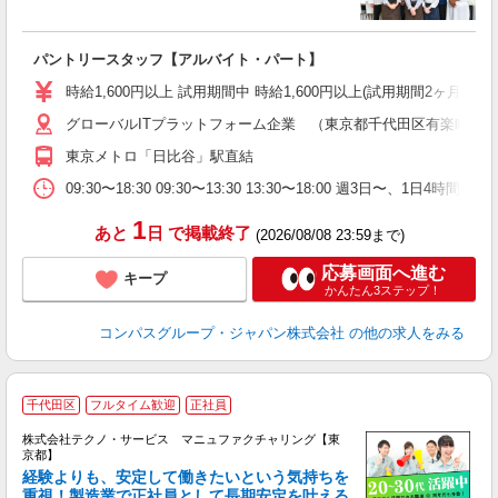
大
パントリースタッフ【アルバイト・パート】
入
歓
時給1,600円以上 試用期間中 時給1,600円以上(試用期間2ヶ月
～
グローバルITプラットフォーム企業 （東京都千代田区有楽町１
用
K
東京メトロ「日比谷」駅直結
O
09:30〜18:30 09:30〜13:30 13:30〜18:00 週3日
1
あと
日
で掲載終了
(2026/08/08 23:59まで)
応募画面へ進む
キープ
かんたん3ステップ！
コンパスグループ・ジャパン株式会社
の他の求人をみる
千代田区
フルタイム歓迎
正社員
株式会社テクノ・サービス マニュファクチャリング【東
京都】
経験よりも、安定して働きたいという気持ちを
重視！製造業で正社員として長期安定を叶える