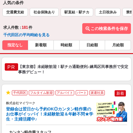
人気の条件
交通費支給
社会保険あり
駅直結・駅チカ
土日祝休み
禁
求人件数 :
181
件
この検索条件を保存
千代田区の平均時給を見る
指定なし
新着順
時給順
日給順
月給順
【東京都】未経験歓迎！駅チカ通勤便利♪練馬区民事務所で安定
PR
事務デビュー！
千代田区
フルタイム歓迎
アルバイト
パート
派遣社員
新着
★
株式会社マイワーク
登録会は翌日から予約OK◎カンタン軽作業の
お仕事がイッパイ！未経験歓迎＆年齢不問★学
生・主婦活躍中♪
き
カンタン軽作業スタッフ
履