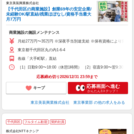
東京美装興業株式会社
【千代田区の商業施設】創業69年の安定企業/
与
未経験OK/駅直結/残業ほぼなし/資格手当最大
当
月7万円
5
入
商業施設の施設メンテナンス
第
ー
月給27万円〜35万円 ※深夜手当別途支給 ※保有資格により変動 ※
昼
東京都千代田区丸の内1-6-4
各線「大手町駅」直結
り
［1］日勤9:00〜18:00（休憩1時間） ［2］宿直9:00〜翌9:30
応募締め切り2026/12/31 23:59まで
応募画面へ進む
キープ
かんたん3ステップ！
東京美装興業株式会社 東京事業部
の他の求人をみる
4
千代田区
フルタイム歓迎
契約社員
株式会社NTTネクシア