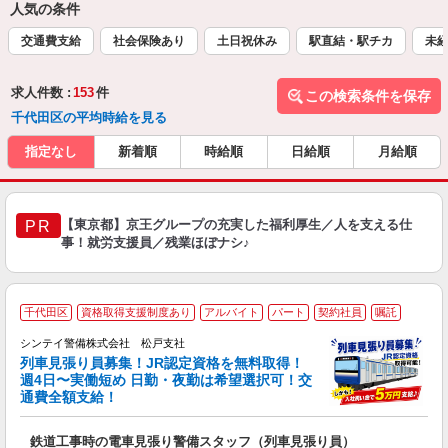
人気の条件
交通費支給
社会保険あり
土日祝休み
駅直結・駅チカ
未
求人件数 :
153
件
この検索条件を保存
千代田区の平均時給を見る
指定なし
新着順
時給順
日給順
月給順
【東京都】京王グループの充実した福利厚生／人を支える仕
PR
事！就労支援員／残業ほぼナシ♪
千代田区
資格取得支援制度あり
アルバイト
パート
契約社員
嘱託
シンテイ警備株式会社 松戸支社
列車見張り員募集！JR認定資格を無料取得！
収
週4日〜実働短め 日勤・夜勤は希望選択可！交
通費全額支給！
て
即
鉄道工事時の電車見張り警備スタッフ（列車見張り員）
～