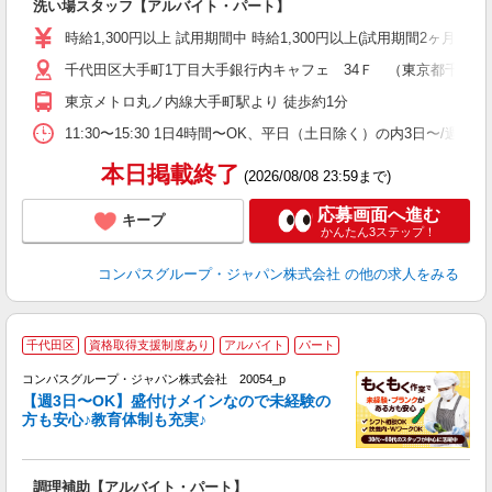
洗い場スタッフ【アルバイト・パート】
入
歓
時給1,300円以上 試用期間中 時給1,300円以上(試用期間2ヶ月
～
千代田区大手町1丁目大手銀行内キャフェ 34Ｆ （東京都千代田区大
用
務
東京メトロ丸ノ内線大手町駅より 徒歩約1分
昼
11:30〜15:30 1日4時間〜OK、平日（土日除く）の内3日〜/週
本日掲載終了
(2026/08/08 23:59まで)
応募画面へ進む
キープ
かんたん3ステップ！
コンパスグループ・ジャパン株式会社
の他の求人をみる
千代田区
資格取得支援制度あり
アルバイト
パート
コンパスグループ・ジャパン株式会社 20054_p
く
【週3日〜OK】盛付けメインなので未経験の
方も安心♪教育体制も充実♪
大
調理補助【アルバイト・パート】