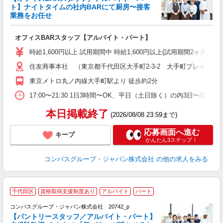
ト】ナイトタイムの社内BARにて厨房〜接客
業務をお任せ
大
オフィスBARスタッフ【アルバイト・パート】
入
歓
時給1,600円以上 試用期間中 時給1,600円以上(試用期間2ヶ月
～
住友商事本社 （東京都千代田区大手町2-3-2 大手町プレイスイ
用
O
東京メトロ丸ノ内線大手町駅より 徒歩約2分
副
17:00〜21:30 1日3時間〜OK、平日（土日除く）の内3日〜/週
本日掲載終了
(2026/08/08 23:59まで)
応募画面へ進む
キープ
かんたん3ステップ！
コンパスグループ・ジャパン株式会社
の他の求人をみる
千代田区
資格取得支援制度あり
アルバイト
パート
コンパスグループ・ジャパン株式会社 20742_p
く
【パントリースタッフ／アルバイト・パート】