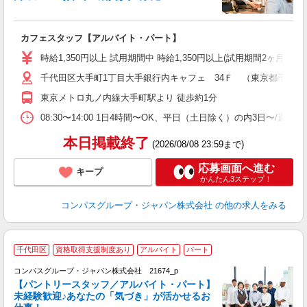
大
カフェスタッフ【アルバイト・パート】
入
歓
時給1,350円以上 試用期間中 時給1,350円以上(試用期間2ヶ月
～
千代田区大手町1丁目大手銀行内キャフェ 34Ｆ （東京都千代田区大
用
務
東京メトロ丸ノ内線大手町駅より 徒歩約1分
昼
08:30〜14:00 1日4時間〜OK、平日（土日除く）の内3日〜/週
本日掲載終了
(2026/08/08 23:59まで)
応募画面へ進む
キープ
かんたん3ステップ！
コンパスグループ・ジャパン株式会社
の他の求人をみる
千代田区
資格取得支援制度あり
アルバイト
パート
コンパスグループ・ジャパン株式会社 21674_p
く
【パントリースタッフ／アルバイト・パート】
未経験歓迎♪あなたの「気づき」が活かせるお