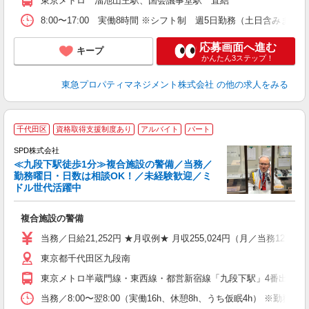
東京メトロ 溜池山王駅、国会議事堂駅 直結
8:00〜17:00 実働8時間 ※シフト制 週5日勤務（土日含みま
応募画面へ進む
キープ
かんたん3ステップ！
東急プロパティマネジメント株式会社
の他の求人をみる
千代田区
資格取得支援制度あり
アルバイト
パート
SPD株式会社
≪九段下駅徒歩1分≫複合施設の警備／当務／
勤務曜日・日数は相談OK！／未経験歓迎／ミ
ドル世代活躍中
ー
複合施設の警備
入
活
当務／日給21,252円 ★月収例★ 月収255,024円（月／当務12勤
勤
東京都千代田区九段南
り
東京メトロ半蔵門線・東西線・都営新宿線「九段下駅」4番出口よ
当務／8:00〜翌8:00（実働16h、休憩8h、うち仮眠4h） ※勤