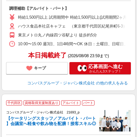
大
調理補助【アルバイト・パート】
入
歓
時給1,500円以上 試用期間中 時給1,500円以上(試用期間2ヶ月
～
ハウス食品本社店キャフェ （東京都千代田区紀尾井町6-3）
用
週
東京メトロ丸ノ内線四ツ谷駅より 徒歩約5分
内
K
10:00〜15:00 週3日、1日4時間〜OK 休日：土曜日、日曜日、
本日掲載終了
(2026/08/08 23:59まで)
応募画面へ進む
キープ
かんたん3ステップ！
コンパスグループ・ジャパン株式会社
の他の求人をみる
千代田区
資格取得支援制度あり
アルバイト
パート
コンパスグループ・ジャパン株式会社 21693_p
く
【ケータリングスタッフ／アルバイト・パート
】会議室へ軽食や飲み物を配膳！接客スキル◎