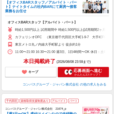
く
【オフィスBARスタッフ／アルバイト・パー
ト】ナイトタイムの社内BARにて厨房〜接客
業務をお任せ
大
オフィスBARスタッフ【アルバイト・パート】
入
歓
時給1,500円以上 試用期間中 時給1,500円以上(試用期間2ヶ月
～
カフェリシオOFC （東京都千代田区大手町1-9-7 大手町FCサウ
用
O
東京メトロ丸ノ内線大手町駅より 徒歩約1分
の
業
11:00〜21:00 16:30〜21:00 週3日、1日4時間〜OK 休日
本日掲載終了
(2026/08/08 23:59まで)
応募画面へ進む
キープ
かんたん3ステップ！
コンパスグループ・ジャパン株式会社
の他の求人をみる
千代田区
資格取得支援制度あり
アルバイト
パート
コンパスグループ・ジャパン株式会社 21674_p
く
【週3日〜OK】盛付けメインなので未経験の