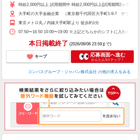
歓
時給2,000円以上 試用期間中 時給2,000円以上(試用期間2ヶ月
～
大手町の大手金融企業 （東京都千代田区大手町1-9-7 サウスタワ
用
務
東京メトロ丸ノ内線大手町駅より 徒歩約1分
ー
07:50〜16:50 10:00〜19:00 ※上記どちらかのシフトに入れ
本日掲載終了
(2026/08/08 23:59まで)
応募画面へ進む
キープ
かんたん3ステップ！
コンパスグループ・ジャパン株式会社
の他の求人をみる