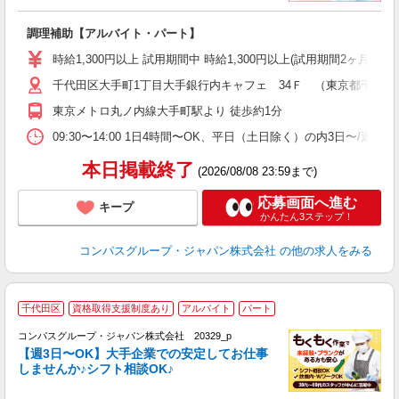
大
調理補助【アルバイト・パート】
入
歓
時給1,300円以上 試用期間中 時給1,300円以上(試用期間2ヶ月
～
千代田区大手町1丁目大手銀行内キャフェ 34Ｆ （東京都千代田区大
用
務
東京メトロ丸ノ内線大手町駅より 徒歩約1分
早
09:30〜14:00 1日4時間〜OK、平日（土日除く）の内3日〜/週
本日掲載終了
(2026/08/08 23:59まで)
応募画面へ進む
キープ
かんたん3ステップ！
コンパスグループ・ジャパン株式会社
の他の求人をみる
千代田区
資格取得支援制度あり
アルバイト
パート
コンパスグループ・ジャパン株式会社 20329_p
く
【週3日〜OK】大手企業での安定してお仕事
しませんか♪シフト相談OK♪