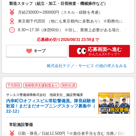
入
製造スタッフ（組立・加工・目視検査・機械操作など）
未
あ
月給230000〜280000円（スキル・経験を考慮）
遣
東京都千代田区 （他にも東京都内に多数あり） ※勤務地はご希望
8:30〜17:30（休憩60分） ※但し、業務上必要がある場合
応募締め切り2026/08/31 23:59まで
応募画面へ進む
キープ
かんたん3ステップ！
株式会社テクノ・サービス
の他の求人をみる
千代田区
資格取得支援制度あり
契約社員
給
サンエス警備保障株式会社 池袋支社＿施設警備課
備
内幸町◎オフィスビル常駐警備員。隊長経験者
歓迎！まだまだオープニングスタッフ募集中（
ン
22-12）
年
の
常駐施設警備
入
不
日勤・隊長／日給12,500円 └※責任者手当を含む 当務／日給24,0