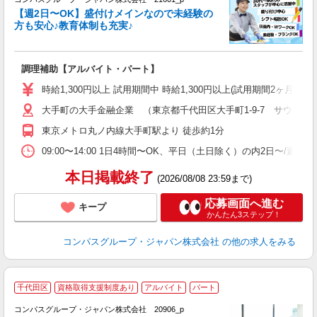
く
【週2日〜OK】盛付けメインなので未経験の
方も安心♪教育体制も充実♪
大
調理補助【アルバイト・パート】
入
歓
時給1,300円以上 試用期間中 時給1,300円以上(試用期間2ヶ月
～
大手町の大手金融企業 （東京都千代田区大手町1-9-7 サウスタワ
用
務
東京メトロ丸ノ内線大手町駅より 徒歩約1分
早
09:00〜14:00 1日4時間〜OK、平日（土日除く）の内2日〜/週
本日掲載終了
(2026/08/08 23:59まで)
応募画面へ進む
キープ
かんたん3ステップ！
コンパスグループ・ジャパン株式会社
の他の求人をみる
千代田区
資格取得支援制度あり
アルバイト
パート
コンパスグループ・ジャパン株式会社 20906_p