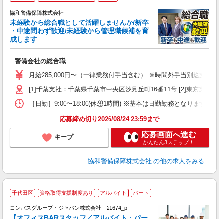
協和警備保障株式会社
未経験から総合職として活躍しませんか/新卒
・中途問わず歓迎/未経験から管理職候補を育
成します
備
警備会社の総合職
入
給
月給285,000円〜（一律業務付手当含む） ※時間外手当別途支給
イ
[1]千葉支社：千葉県千葉市中央区汐見丘町16番11号 [2]東京支社
［日勤］9:00〜18:00(休憩1時間) ※基本は日勤勤務となり
応募締め切り2026/08/24 23:59まで
応募画面へ進む
キープ
かんたん3ステップ！
協和警備保障株式会社
の他の求人をみる
千代田区
資格取得支援制度あり
アルバイト
パート
コンパスグループ・ジャパン株式会社 21674_p
く
【オフィスBARスタッフ／アルバイト・パー