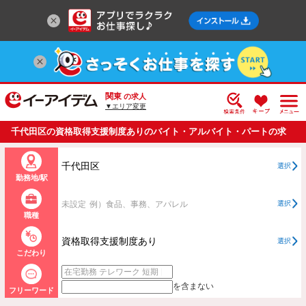
関東
の求人
▼エリア変更
千代田区の資格取得支援制度ありのバイト・アルバイト・パートの求
人情報一覧
千代田区
選択
勤務地/駅
未設定
例）食品、事務、アパレル
選択
職種
資格取得支援制度あり
選択
こだわり
を含まない
フリーワード