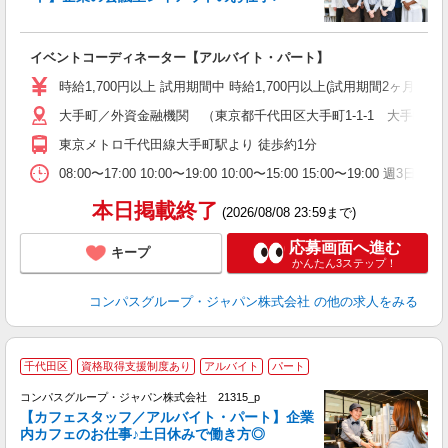
大
イベントコーディネーター【アルバイト・パート】
入
歓
時給1,700円以上 試用期間中 時給1,700円以上(試用期間2ヶ月
～
大手町／外資金融機関 （東京都千代田区大手町1-1-1 大手町パ
用
O
東京メトロ千代田線大手町駅より 徒歩約1分
08:00〜17:00 10:00〜19:00 10:00〜15:00 15:00
本日掲載終了
(2026/08/08 23:59まで)
応募画面へ進む
キープ
かんたん3ステップ！
コンパスグループ・ジャパン株式会社
の他の求人をみる
千代田区
資格取得支援制度あり
アルバイト
パート
コンパスグループ・ジャパン株式会社 21315_p
く
【カフェスタッフ／アルバイト・パート】企業
内カフェのお仕事♪土日休みで働き方◎