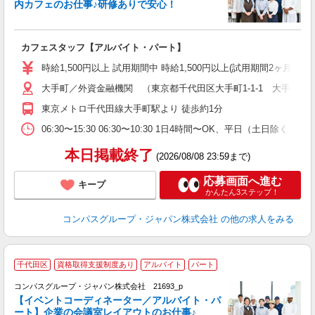
内カフェのお仕事♪研修ありで安心！
大
カフェスタッフ【アルバイト・パート】
入
歓
時給1,500円以上 試用期間中 時給1,500円以上(試用期間2ヶ月
～
大手町／外資金融機関 （東京都千代田区大手町1-1-1 大手町パ
用
O
東京メトロ千代田線大手町駅より 徒歩約1分
の
06:30〜15:30 06:30〜10:30 1日4時間〜OK、平日（土日除
本日掲載終了
(2026/08/08 23:59まで)
応募画面へ進む
キープ
かんたん3ステップ！
コンパスグループ・ジャパン株式会社
の他の求人をみる
千代田区
資格取得支援制度あり
アルバイト
パート
コンパスグループ・ジャパン株式会社 21693_p
く
【イベントコーディネーター／アルバイト・パ
ート】企業の会議室レイアウトのお仕事♪