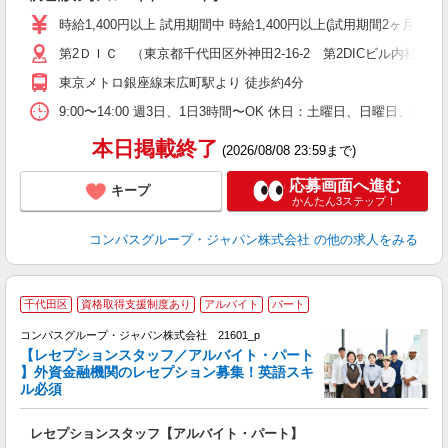
入
歓
時給1,400円以上 試用期間中 時給1,400円以上(試用期間2ヶ月
～
第2ＤＩＣ （東京都千代田区外神田2-16-2 第2DICビル内社員食
用
K
東京メトロ銀座線末広町駅より 徒歩約4分
み
業
9:00〜14:00 週3日、1日3時間〜OK 休日：土曜日、日曜日、祝
本日掲載終了
(2026/08/08 23:59まで)
応募画面へ進む
キープ
かんたん3ステップ！
コンパスグループ・ジャパン株式会社
の他の求人をみる
千代田区
資格取得支援制度あり
アルバイト
パート
コンパスグループ・ジャパン株式会社 21601_p
く
【レセプションスタッフ／アルバイト・パート
】外資金融機関のレセプション募集！英語スキ
ル必須
大
レセプションスタッフ【アルバイト・パート】
入