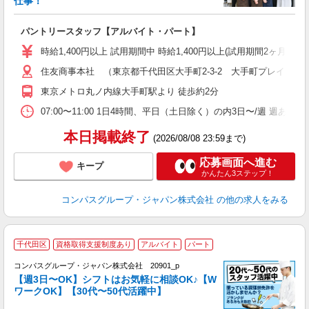
仕事！
大
パントリースタッフ【アルバイト・パート】
入
歓
時給1,400円以上 試用期間中 時給1,400円以上(試用期間2ヶ月
～
住友商事本社 （東京都千代田区大手町2-3-2 大手町プレイスイ
用
務
東京メトロ丸ノ内線大手町駅より 徒歩約2分
ク
07:00〜11:00 1日4時間、平日（土日除く）の内3日〜/週 週あた
本日掲載終了
(2026/08/08 23:59まで)
応募画面へ進む
キープ
かんたん3ステップ！
コンパスグループ・ジャパン株式会社
の他の求人をみる
千代田区
資格取得支援制度あり
アルバイト
パート
コンパスグループ・ジャパン株式会社 20901_p
く
【週3日〜OK】シフトはお気軽に相談OK♪【W
ワークOK】【30代〜50代活躍中】