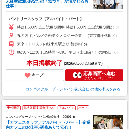
未経験歓迎♪あなたの「気づき」が活かせるお
仕事！
大
パントリースタッフ【アルバイト・パート】
入
歓
時給1,600円以上 試用期間中 時給1,600円以上(試用期間2ヶ月
～
丸の内 丸ビル／金融テクノロジー企業 （東京都千代田区丸の内2-4
用
結
東京メトロ丸ノ内線東京駅より 徒歩約1分
06:30〜11:30 1日5時間〜OK、平日（土日除く）の内5日〜/週
本日掲載終了
(2026/08/08 23:59まで)
応募画面へ進む
キープ
かんたん3ステップ！
コンパスグループ・ジャパン株式会社
の他の求人をみる
千代田区
資格取得支援制度あり
アルバイト
パート
コンパスグループ・ジャパン株式会社 20901_p
く
【カフェスタッフ／アルバイト・パート】企業
内カフェのお仕事♪研修ありで安心！