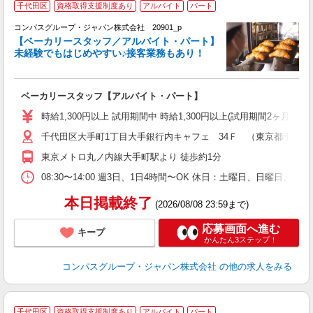
千代田区
資格取得支援制度あり
アルバイト
パート
コンパスグループ・ジャパン株式会社 20901_p
く
【ベーカリースタッフ／アルバイト・パート】
未経験でもはじめやすい♪接客業務もあり！
大
ベーカリースタッフ【アルバイト・パート】
入
歓
時給1,300円以上 試用期間中 時給1,300円以上(試用期間2ヶ月
～
千代田区大手町1丁目大手銀行内キャフェ 34Ｆ （東京都千代田区大
用
日
東京メトロ丸ノ内線大手町駅より 徒歩約1分
ー
08:30〜14:00 週3日、1日4時間〜OK 休日：土曜日、日曜日、
本日掲載終了
(2026/08/08 23:59まで)
応募画面へ進む
キープ
かんたん3ステップ！
コンパスグループ・ジャパン株式会社
の他の求人をみる
千代田区
資格取得支援制度あり
アルバイト
パート