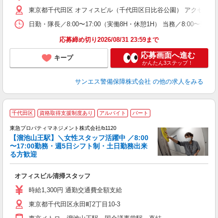
代
東京都千代田区 オフィスビル（千代田区日比谷公園） アクセス：
制
日勤・隊長／8:00〜17:00（実働8H・休憩1H） 当務／8:
応募締め切り2026/08/31 23:59まで
応募画面へ進む
キープ
かんたん3ステップ！
サンエス警備保障株式会社
の他の求人をみる
家
千代田区
資格取得支援制度あり
アルバイト
パート
東急プロパティマネジメント株式会社/b1120
【溜池山王駅】＼女性スタッフ活躍中 ／8:00
〜17:00勤務・週5日シフト制・土日勤務出来
る方歓迎
の
オフィスビル清掃スタッフ
入
K
時給1,300円 通勤交通費全額支給
与
東京都千代田区永田町2丁目10-3
会