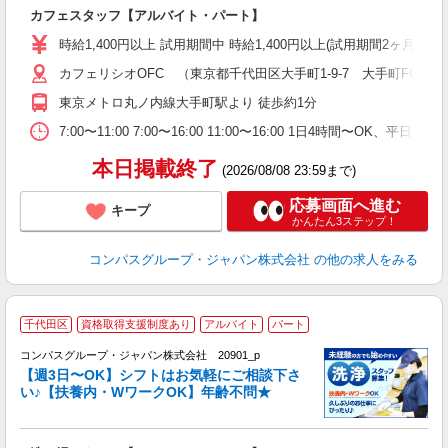
大
カフェスタッフ【アルバイト・パート】
入
歓
時給1,400円以上 試用期間中 時給1,400円以上(試用期間2ヶ月
～
カフェリシオOFC （東京都千代田区大手町1-9-7 大手町FCサウ
用
務
東京メトロ丸ノ内線大手町駅より 徒歩約1分
早
7:00〜11:00 7:00〜16:00 11:00〜16:00 1日4時間
本日掲載終了
(2026/08/08 23:59まで)
応募画面へ進む
キープ
かんたん3ステップ！
コンパスグループ・ジャパン株式会社
の他の求人をみる
千代田区
資格取得支援制度あり
アルバイト
パート
コンパスグループ・ジャパン株式会社 20901_p
く
【週3日〜OK】シフトはお気軽にご相談下さ
い♪【扶養内・WワークOK】年齢不問★
大