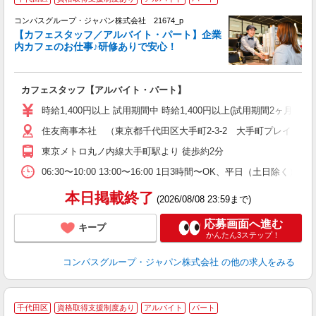
コンパスグループ・ジャパン株式会社 21674_p
く
【カフェスタッフ／アルバイト・パート】企業
内カフェのお仕事♪研修ありで安心！
大
カフェスタッフ【アルバイト・パート】
入
歓
時給1,400円以上 試用期間中 時給1,400円以上(試用期間2ヶ月
～
住友商事本社 （東京都千代田区大手町2-3-2 大手町プレイスイ
用
務
東京メトロ丸ノ内線大手町駅より 徒歩約2分
早
06:30〜10:00 13:00〜16:00 1日3時間〜OK、平日（土日除
本日掲載終了
(2026/08/08 23:59まで)
応募画面へ進む
キープ
かんたん3ステップ！
コンパスグループ・ジャパン株式会社
の他の求人をみる
千代田区
資格取得支援制度あり
アルバイト
パート