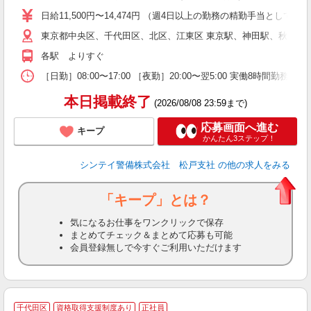
い
日給11,500円〜14,474円 （週4日以上の勤務の精勤手当として日給
東京都中央区、千代田区、北区、江東区 東京駅、神田駅、秋葉原
な
各駅 よりすぐ
［日勤］08:00〜17:00 ［夜勤］20:00〜翌5:00 実働8
本日掲載終了
(2026/08/08 23:59まで)
応募画面へ進む
キープ
かんたん3ステップ！
シンテイ警備株式会社 松戸支社
の他の求人をみる
「キープ」とは？
気になるお仕事をワンクリックで保存
まとめてチェック＆まとめて応募も可能
会員登録無しで今すぐご利用いただけます
千代田区
資格取得支援制度あり
正社員