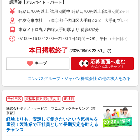
調理師【アルバイト・パート】
入
歓
時給1,700円以上 試用期間中 時給1,700円以上(試用期間2ヶ月
～
住友商事本社 （東京都千代田区大手町2-3-2 大手町プレイスイ
用
勤
東京メトロ丸ノ内線大手町駅より 徒歩約2分
K
07:00〜16:00 12:00〜21:00 1日4時間〜OK、平日（土日除
本日掲載終了
(2026/08/08 23:59まで)
応募画面へ進む
キープ
かんたん3ステップ！
コンパスグループ・ジャパン株式会社
の他の求人をみる
千代田区
資格取得支援制度あり
正社員
株式会社テクノ・サービス マニュファクチャリング【東
京都】
経験よりも、安定して働きたいという気持ちを
重視！製造業で正社員として長期安定を叶える
チャンス
く