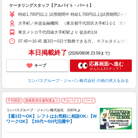
大
ケータリングスタッフ【アルバイト・パート】
入
歓
時給1,700円以上 試用期間中 時給1,700円以上(試用期間2ヶ月
～
大手町／外資金融機関 （東京都千代田区大手町1-1-1 大手町パ
用
O
東京メトロ千代田線大手町駅より 徒歩約1分
07:45〜16:45 週3日〜5日で勤務できる方。 ※フルタイムでの
本日掲載終了
(2026/08/08 23:59まで)
応募画面へ進む
キープ
かんたん3ステップ！
コンパスグループ・ジャパン株式会社
の他の求人をみる
千代田区
資格取得支援制度あり
アルバイト
パート
コンパスグループ・ジャパン株式会社 21674_p
く
【週3日〜OK】シフトはお気軽に相談OK♪【W
ワークOK】【30代〜50代活躍中】
大