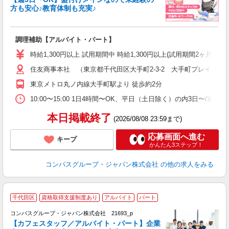
方も安心♪教育体制も充実♪
大
調理補助【アルバイト・パート】
入
歓
時給1,300円以上 試用期間中 時給1,300円以上(試用期間2ヶ月
～
住友商事本社 （東京都千代田区大手町2-3-2 大手町プレイスイ
用
務
東京メトロ丸ノ内線大手町駅より 徒歩約2分
昼
10:00〜15:00 1日4時間〜OK、平日（土日除く）の内3日〜/週
本日掲載終了
(2026/08/08 23:59まで)
応募画面へ進む
キープ
かんたん3ステップ！
コンパスグループ・ジャパン株式会社
の他の求人をみる
千代田区
資格取得支援制度あり
アルバイト
パート
コンパスグループ・ジャパン株式会社 21693_p
く
【カフェスタッフ／アルバイト・パート】企業