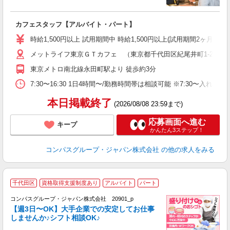
大
カフェスタッフ【アルバイト・パート】
入
歓
時給1,500円以上 試用期間中 時給1,500円以上(試用期間2ヶ月
～
メットライフ東京ＧＴカフェ （東京都千代田区紀尾井町1-2）
用
K
東京メトロ南北線永田町駅より 徒歩約3分
ー
7:30〜16:30 1日4時間〜/勤務時間帯は相談可能 ※7:30〜
本日掲載終了
(2026/08/08 23:59まで)
応募画面へ進む
キープ
かんたん3ステップ！
コンパスグループ・ジャパン株式会社
の他の求人をみる
千代田区
資格取得支援制度あり
アルバイト
パート
コンパスグループ・ジャパン株式会社 20901_p
く
【週3日〜OK】大手企業での安定してお仕事
しませんか♪シフト相談OK♪