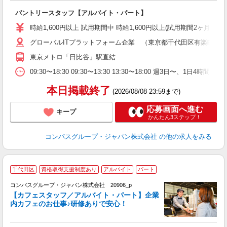
大
パントリースタッフ【アルバイト・パート】
入
歓
時給1,600円以上 試用期間中 時給1,600円以上(試用期間2ヶ月
～
グローバルITプラットフォーム企業 （東京都千代田区有楽町１
用
K
東京メトロ「日比谷」駅直結
O
09:30〜18:30 09:30〜13:30 13:30〜18:00 週3日
本日掲載終了
(2026/08/08 23:59まで)
応募画面へ進む
キープ
かんたん3ステップ！
コンパスグループ・ジャパン株式会社
の他の求人をみる
千代田区
資格取得支援制度あり
アルバイト
パート
コンパスグループ・ジャパン株式会社 20906_p
く
【カフェスタッフ／アルバイト・パート】企業
内カフェのお仕事♪研修ありで安心！