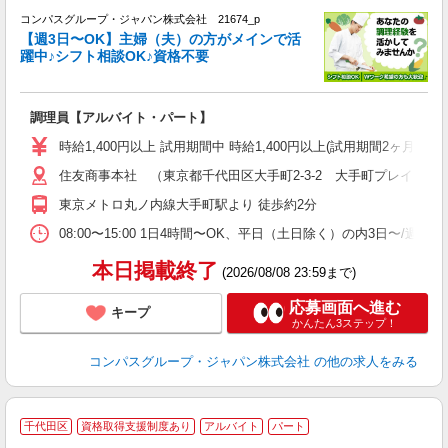
コンパスグループ・ジャパン株式会社 21674_p
く
【週3日〜OK】主婦（夫）の方がメインで活
躍中♪シフト相談OK♪資格不要
大
調理員【アルバイト・パート】
入
歓
時給1,400円以上 試用期間中 時給1,400円以上(試用期間2ヶ月
～
住友商事本社 （東京都千代田区大手町2-3-2 大手町プレイスイ
用
退
東京メトロ丸ノ内線大手町駅より 徒歩約2分
方
08:00〜15:00 1日4時間〜OK、平日（土日除く）の内3日〜/週
本日掲載終了
(2026/08/08 23:59まで)
応募画面へ進む
キープ
かんたん3ステップ！
コンパスグループ・ジャパン株式会社
の他の求人をみる
千代田区
資格取得支援制度あり
アルバイト
パート