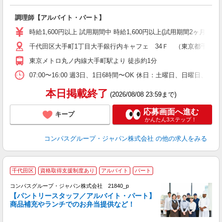
大
調理師【アルバイト・パート】
入
歓
時給1,600円以上 試用期間中 時給1,600円以上(試用期間2ヶ月
～
千代田区大手町1丁目大手銀行内キャフェ 34Ｆ （東京都千代田区大
用
迎
東京メトロ丸ノ内線大手町駅より 徒歩約1分
助
07:00〜16:00 週3日、1日6時間〜OK 休日：土曜日、日曜日、
本日掲載終了
(2026/08/08 23:59まで)
応募画面へ進む
キープ
かんたん3ステップ！
コンパスグループ・ジャパン株式会社
の他の求人をみる
千代田区
資格取得支援制度あり
アルバイト
パート
コンパスグループ・ジャパン株式会社 21840_p
く
【パントリースタッフ／アルバイト・パート】
商品補充やランチでのお弁当提供など！