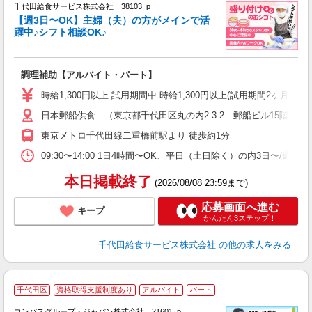
千代田給食サービス株式会社 38103_p
く
【週3日〜OK】主婦（夫）の方がメインで活
躍中♪シフト相談OK♪
大
調理補助【アルバイト・パート】
入
歓
時給1,300円以上 試用期間中 時給1,300円以上(試用期間2ヶ月
～
日本郵船供食 （東京都千代田区丸の内2-3-2 郵船ビル15階）
用
務
東京メトロ千代田線二重橋前駅より 徒歩約1分
早
09:30〜14:00 1日4時間〜OK、平日（土日除く）の内3日〜/週
本日掲載終了
(2026/08/08 23:59まで)
応募画面へ進む
キープ
かんたん3ステップ！
千代田給食サービス株式会社
の他の求人をみる
千代田区
資格取得支援制度あり
アルバイト
パート
コンパスグループ・ジャパン株式会社 21601_p