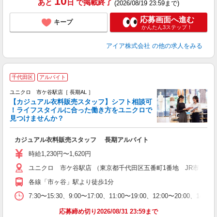
10
あと
日
で掲載終了
(2026/08/19 23:59まで)
応募画面へ進む
キープ
かんたん3ステップ！
アイア株式会社
の他の求人をみる
千代田区
アルバイト
ユニクロ 市ケ谷駅店［ 長期AL ］
【カジュアル衣料販売スタッフ】シフト相談可
！ライフスタイルに合った働き方をユニクロで
見つけませんか？
（
カジュアル衣料販売スタッフ 長期アルバイト
未
時給1,230円〜1,620円
ユニクロ 市ケ谷駅店 （東京都千代田区五番町1番地 JR市ヶ谷駅
各線「市ヶ谷」駅より徒歩1分
7:30〜15:30、9:00〜17:00、11:00〜19:00、12:00
応募締め切り2026/08/31 23:59まで