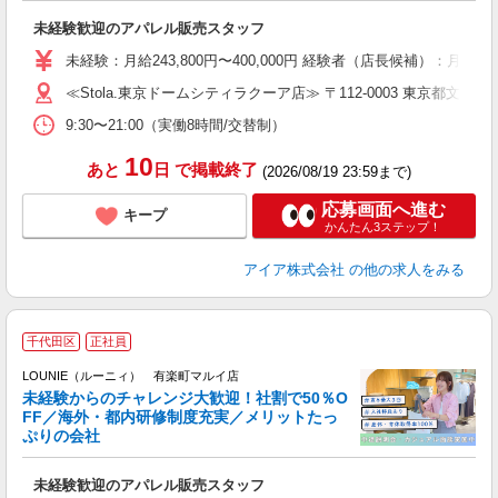
い
未経験歓迎のアパレル販売スタッフ
入
未経験：月給243,800円〜400,000円 経験者（店長候補
迎
≪Stola.東京ドームシティラクーア店≫ 〒112-0003 東京都文京区
型
9:30〜21:00（実働8時間/交替制）
り
10
あと
日
で掲載終了
(2026/08/19 23:59まで)
応募画面へ進む
キープ
かんたん3ステップ！
アイア株式会社
の他の求人をみる
千代田区
正社員
ご
連
LOUNIE（ルーニィ） 有楽町マルイ店
未経験からのチャレンジ大歓迎！社割で50％O
FF／海外・都内研修制度充実／メリットたっ
ぷりの会社
い
未経験歓迎のアパレル販売スタッフ
入