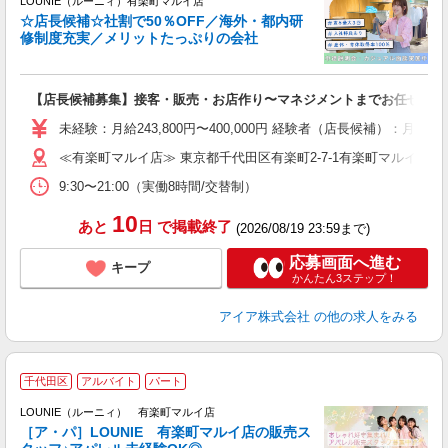
LOUNIE（ルーニィ）有楽町マルイ店
☆店長候補☆社割で50％OFF／海外・都内研
修制度充実／メリットたっぷりの会社
い
【店長候補募集】接客・販売・お店作り〜マネジメントまでお任せしま
入
た
未経験：月給243,800円〜400,000円 経験者（店長候補）
ス
≪有楽町マルイ店≫ 東京都千代田区有楽町2-7-1有楽町マルイ4F
ぼ
9:30〜21:00（実働8時間/交替制）
割
10
あと
日
で掲載終了
(2026/08/19 23:59まで)
応募画面へ進む
キープ
かんたん3ステップ！
アイア株式会社
の他の求人をみる
千代田区
アルバイト
パート
へ
け
LOUNIE（ルーニィ） 有楽町マルイ店
［ア・パ］LOUNIE 有楽町マルイ店の販売ス