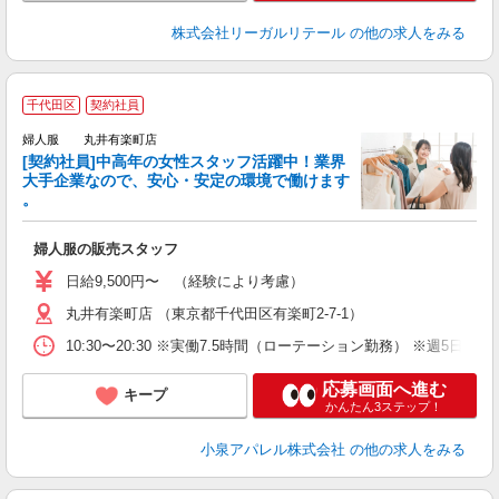
株式会社リーガルリテール
の他の求人をみる
当
千代田区
契約社員
数
婦人服 丸井有楽町店
[契約社員]中高年の女性スタッフ活躍中！業界
大手企業なので、安心・安定の環境で働けます
ト
。
婦人服の販売スタッフ
日給9,500円〜 （経験により考慮）
丸井有楽町店 （東京都千代田区有楽町2-7-1）
10:30〜20:30 ※実働7.5時間（ローテーション勤務） ※週5日
応募画面へ進む
キープ
かんたん3ステップ！
小泉アパレル株式会社
の他の求人をみる