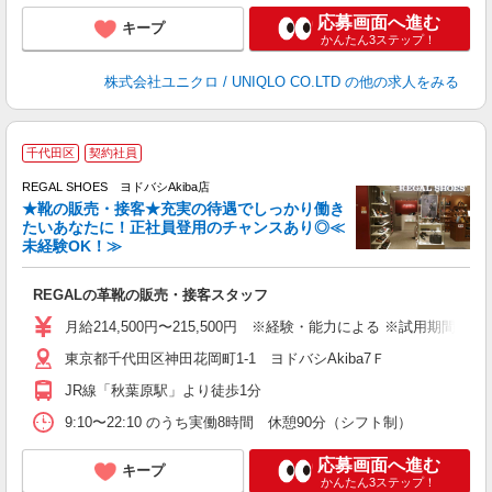
応募画面へ進む
キープ
かんたん3ステップ！
株式会社ユニクロ / UNIQLO CO.LTD
の他の求人をみる
「
千代田区
契約社員
い
REGAL SHOES ヨドバシAkiba店
★靴の販売・接客★充実の待遇でしっかり働き
たいあなたに！正社員登用のチャンスあり◎≪
未経験OK！≫
お
REGALの革靴の販売・接客スタッフ
未
ワ
月給214,500円〜215,500円 ※経験・能力による ※試用期間（
東京都千代田区神田花岡町1-1 ヨドバシAkiba7Ｆ
度
JR線「秋葉原駅」より徒歩1分
9:10〜22:10 のうち実働8時間 休憩90分（シフト制）
応募画面へ進む
キープ
かんたん3ステップ！