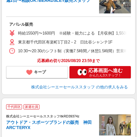
週2日〜相談OK♪BEARDSLEY販売スタッフ
アパレル販売
時給1550円〜1600円 ※経験・能力による 【月収例】1,550円×7
東京都千代田区有楽町1丁目2－2 日比谷シャンテ1F
10:30〜20:30のシフト制（実働7.5時間／休憩1.5時間）営業時間／11
応募締め切り2026/08/20 23:59まで
応募画面へ進む
キープ
かんたん3ステップ！
株式会社シーエーセールススタッフ
の他の求人をみる
千代田区
派遣社員
未
株式会社シーエーセールススタッフ/tkRD39374z
アウトドア・スポーツブランドの販売 神田
ARC’TERYX