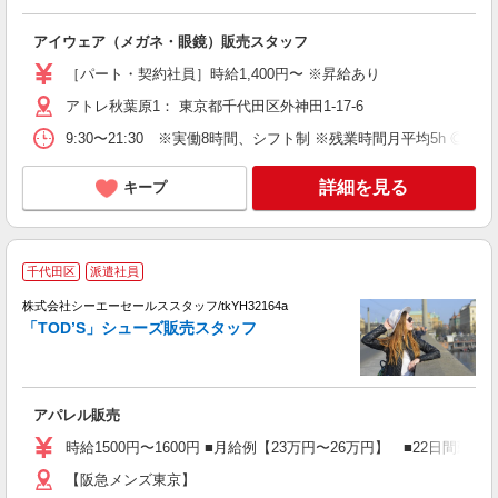
通
アイウェア（メガネ・眼鏡）販売スタッフ
［パート・契約社員］時給1,400円〜 ※昇給あり
アトレ秋葉原1： 東京都千代田区外神田1-17-6
9:30〜21:30 ※実働8時間、シフト制 ※残業時間月平均5h ◎最
詳細を見る
キープ
【
千代田区
派遣社員
高
株式会社シーエーセールススタッフ/tkYH32164a
「TOD’S」シューズ販売スタッフ
アパレル販売
時給1500円〜1600円 ■月給例【23万円〜26万円】 ■22日間勤
【阪急メンズ東京】