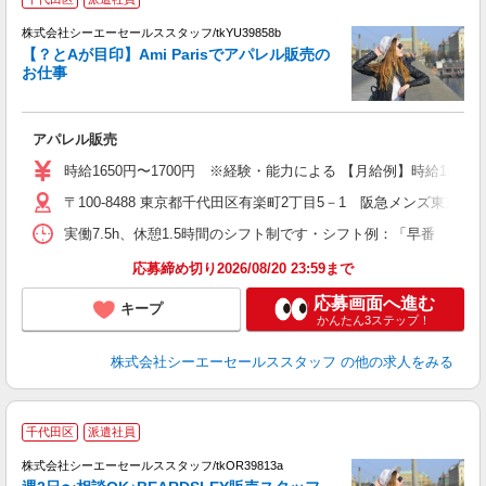
未
株式会社シーエーセールススタッフ/tkYU39858b
【？とAが目印】Ami Parisでアパレル販売の
お仕事
アパレル販売
時給1650円〜1700円 ※経験・能力による 【月給例】時給1650円×7.
〒100-8488 東京都千代田区有楽町2丁目5－1 阪急メンズ東京2F
実働7.5h、休憩1.5時間のシフト制です・シフト例：「早番 9:30
応募締め切り2026/08/20 23:59まで
応募画面へ進む
キープ
かんたん3ステップ！
株式会社シーエーセールススタッフ
の他の求人をみる
千代田区
派遣社員
高
株式会社シーエーセールススタッフ/tkOR39813a