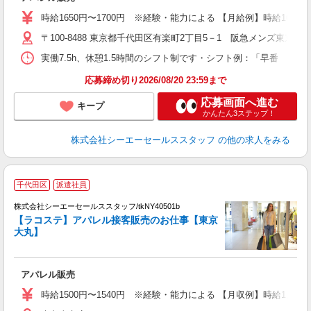
時給1650円〜1700円 ※経験・能力による 【月給例】時給1650円×7.
〒100-8488 東京都千代田区有楽町2丁目5－1 阪急メンズ東京2F
実働7.5h、休憩1.5時間のシフト制です・シフト例：「早番 9:30
応募締め切り2026/08/20 23:59まで
応募画面へ進む
キープ
かんたん3ステップ！
株式会社シーエーセールススタッフ
の他の求人をみる
千代田区
派遣社員
高
株式会社シーエーセールススタッフ/tkNY40501b
【ラコステ】アパレル接客販売のお仕事【東京
大丸】
アパレル販売
時給1500円〜1540円 ※経験・能力による 【月収例】時給1,540円