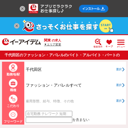
関東
の求人
▼エリア変更
千代田区のファッション・アパレルのバイト・アルバイト・パートの
求人情報一覧
千代田区
選択
勤務地/駅
ファッション・アパレルすべて
選択
職種
雇用形態、給与、特徴、その他
選択
こだわり
を含まない
フリーワード