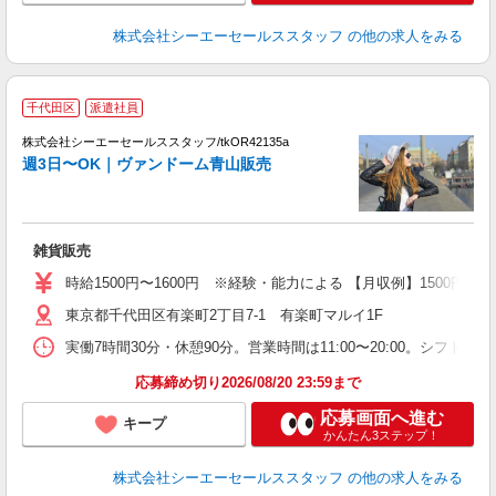
株式会社シーエーセールススタッフ
の他の求人をみる
千代田区
派遣社員
高
株式会社シーエーセールススタッフ/tkOR42135a
週3日〜OK｜ヴァンドーム青山販売
雑貨販売
時給1500円〜1600円 ※経験・能力による 【月収例】1500円×7
東京都千代田区有楽町2丁目7-1 有楽町マルイ1F
実働7時間30分・休憩90分。営業時間は11:00〜20:00。シフト例は
応募締め切り2026/08/20 23:59まで
応募画面へ進む
キープ
かんたん3ステップ！
株式会社シーエーセールススタッフ
の他の求人をみる