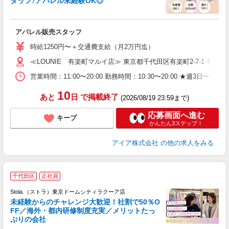
タッフ♪アパレル未経験OK◎
し
アパレル販売スタッフ
入
時給1250円〜＋交通費支給（月2万円迄）
迎
≪LOUNIE 有楽町マルイ店≫ 東京都千代田区有楽町2-7-1 有楽町
型
営業時間：11:00〜20:00 勤務時間：10:30〜20:00 ★
り
10
あと
日
で掲載終了
(2026/08/19 23:59まで)
応募画面へ進む
キープ
かんたん3ステップ！
アイア株式会社
の他の求人をみる
千代田区
正社員
ご
連
Stola.（ストラ）東京ドームシティラクーア店
未経験からのチャレンジ大歓迎！社割で50％O
FF／海外・都内研修制度充実／メリットたっ
ぷりの会社