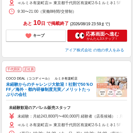
≪ルミネ有楽町店≫ 東京都千代田区有楽町2-5-1 ルミネ1 5F
ぼ
9:30〜21:00（実働8時間/交替制）
割
10
あと
日
で掲載終了
(2026/08/19 23:59まで)
応募画面へ進む
キープ
かんたん3ステップ！
アイア株式会社
の他の求人をみる
千代田区
正社員
ご
連
COCO DEAL（ココディール） ルミネ有楽町店
未経験からのチャレンジ大歓迎！社割で50％O
FF／海外・都内研修制度充実／メリットたっ
ぷりの会社
い
未経験歓迎のアパレル販売スタッフ
入
未経験：月給243,800円〜400,000円 経験者（店長候補）
迎
≪ルミネ有楽町店≫ 東京都千代田区有楽町2-5-1 ルミネ1 5F 
型