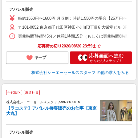
アパレル販売
時給1550円〜1600円 月収例：時給1,550円の場合【25万円〜】 
〒101-0052 東京都千代田区神田小川町3丁目6 大栄堂ビル 3F
実働時間7時間45分／休憩1時間15分（もしくは実働時間8時間／
応募締め切り2026/08/20 23:59まで
応募画面へ進む
キープ
かんたん3ステップ！
株式会社シーエーセールススタッフ
の他の求人をみる
千代田区
派遣社員
高
株式会社シーエーセールススタッフ/tkNY40501a
【ラコステ】アパレル接客販売のお仕事【東京
大丸】
アパレル販売