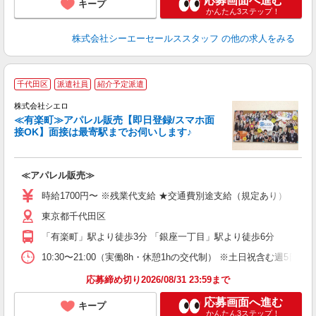
応募画面へ進む
キープ
かんたん3ステップ！
株式会社シーエーセールススタッフ
の他の求人をみる
★
千代田区
派遣社員
紹介予定派遣
代
由
株式会社シエロ
≪有楽町≫アパレル販売【即日登録/スマホ面
接OK】面接は最寄駅までお伺いします♪
ー
≪アパレル販売≫
即
躍
時給1700円〜 ※残業代支給 ★交通費別途支給（規定あり） ゜+゜
ー
東京都千代田区
ネ
「有楽町」駅より徒歩3分 「銀座一丁目」駅より徒歩6分
り
10:30〜21:00（実働8h・休憩1hの交代制） ※土日祝含む週5日勤務
応募締め切り2026/08/31 23:59まで
応募画面へ進む
キープ
かんたん3ステップ！