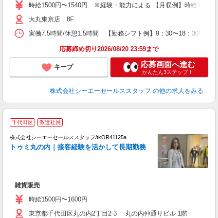
時給1500円〜1540円 ※経験・能力による 【月収例】時給1,540円
大丸東京店 8F
実働7.5時間/休憩1.5時間 【勤務シフト例】9：30〜18：30/10：
応募締め切り2026/08/20 23:59まで
応募画面へ進む
キープ
かんたん3ステップ！
株式会社シーエーセールススタッフ
の他の求人をみる
千代田区
派遣社員
高
株式会社シーエーセールススタッフ/tkOR41125a
トゥミ丸の内｜接客経験を活かして長期勤務
雑貨販売
時給1500円〜1600円
東京都千代田区丸の内2丁目2-3 丸の内仲通りビル 1階