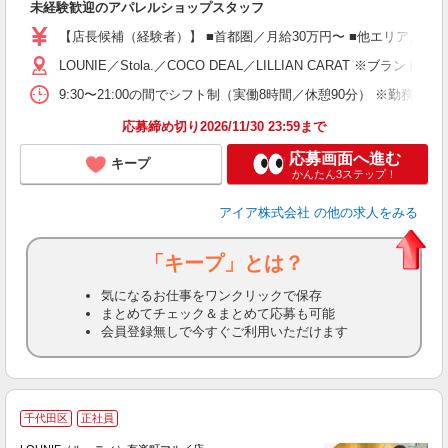
未経験歓迎のアパレルショップスタッフ
迎
【店長候補（経験者）】 ■首都圏／月給30万円〜 ■他エリア／月給25万
型
LOUNIE／Stola.／COCO DEAL／LILLIAN 
険
9:30〜21:00の間でシフト制（実働8時間／休憩90分） ※勤務時
応募締め切り2026/11/30 23:59まで
応募画面へ進む
キープ
かんたん3ステップ！
アイア株式会社
の他の求人をみる
「キープ」とは？
気になるお仕事をワンクリックで保存
まとめてチェック＆まとめて応募も可能
会員登録無しで今すぐご利用いただけます
千代田区
正社員
ご
連