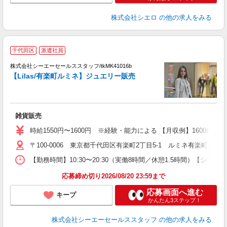
株式会社シエロ
の他の求人をみる
千代田区
派遣社員
高
株式会社シーエーセールススタッフ/tkMK41016b
【Lilas/有楽町ルミネ】ジュエリー販売
雑貨販売
時給1550円〜1600円 ※経験・能力による 【月収例】1600円×8
〒100-0006 東京都千代田区有楽町2丁目5-1 ルミネ有楽町1 2F
【勤務時間】10:30〜20:30（実働8時間／休憩1.5時間）【シフト例
応募締め切り2026/08/20 23:59まで
応募画面へ進む
キープ
かんたん3ステップ！
株式会社シーエーセールススタッフ
の他の求人をみる