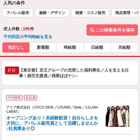
人気の条件
アパレル販売
服飾・デザイン
雑貨・コスメ販売
商品管理・バ
求人件数 :
199
件
この検索条件を保存
千代田区の平均時給を見る
指定なし
新着順
時給順
日給順
月給順
【東京都】京王グループの充実した福利厚生／人を支える仕
PR
事！就労支援員／残業ほぼナシ♪
千代田区
正社員
アイア株式会社（COCO DEAL／LOUNIE／Stola.／LILLIAN
CARAT）
オープニングあり！未経験歓迎！自分らしさを
大切に、アパレル販売員として活躍しませんか
♪社員寮あり◎
と
入