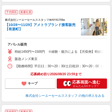
【
千代田区
派遣社員
週
株式会社シーエーセールススタッフ/tkNY41709a
【10/28〜11/29】アメトラブランド接客販売
【有楽町】
アパレル販売
時給1450円〜1500円 ※経験・能力による 【月収例】時給1,500円
阪急メンズ東京
【勤務時間】平日11：30〜20：30/土日祝10：30〜20：00（シフト
応募締め切り2026/08/20 23:59まで
応募画面へ進む
キープ
かんたん3ステップ！
株式会社シーエーセールススタッフ
の他の求人をみる
千代田区
派遣社員