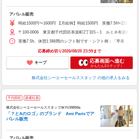
アパレル販売
時給1500円〜1600円 【月給例】時給1500円 実働7.5H×22
〒100-0006 東京都千代田区有楽町2丁目5－1 ルミネ有楽町 1・3
実働7.5h、休憩1.5時間のシフト制です・シフト例：「早番 9:30
応募締め切り2026/08/20 23:59まで
応募画面へ進む
キープ
かんたん3ステップ！
株式会社シーエーセールススタッフ
の他の求人をみる
千代田区
派遣社員
未
株式会社シーエーセールススタッフ/tkYU39858a
「？とAのロゴ」のブランド Ami Parisでア
パレル販売
アパレル販売