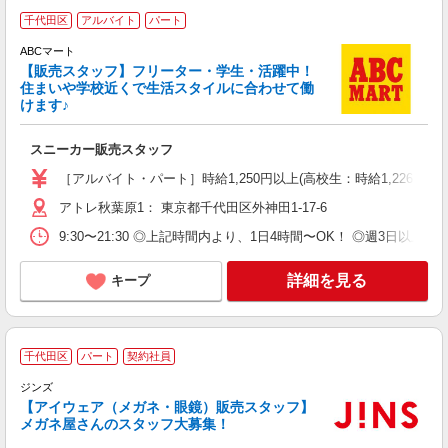
千代田区
アルバイト
パート
え
ABCマート
フ
【販売スタッフ】フリーター・学生・活躍中！
未
住まいや学校近くで生活スタイルに合わせて働
（
けます♪
直
り
スニーカー販売スタッフ
［アルバイト・パート］時給1,250円以上(高校生：時給1,226円以
アトレ秋葉原1： 東京都千代田区外神田1-17-6
9:30〜21:30 ◎上記時間内より、1日4時間〜OK！ ◎週3日
詳細を見る
キープ
千代田区
パート
契約社員
ジンズ
【アイウェア（メガネ・眼鏡）販売スタッフ】
定
メガネ屋さんのスタッフ大募集！
昇