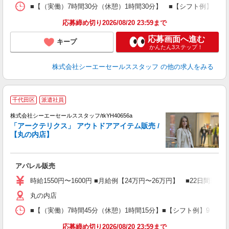
■【（実働）7時間30分（休憩）1時間30分】 ■【シフト例】9：30〜1
応募締め切り2026/08/20 23:59まで
応募画面へ進む
キープ
かんたん3ステップ！
株式会社シーエーセールススタッフ
の他の求人をみる
千代田区
派遣社員
高
株式会社シーエーセールススタッフ/tkYH40656a
「アークテリクス」 アウトドアアイテム販売 /
【丸の内店】
アパレル販売
時給1550円〜1600円 ■月給例【24万円〜26万円】 ■22日間勤
丸の内店
■【（実働）7時間45分（休憩）1時間15分】■【シフト例】9：30〜18：
応募締め切り2026/08/20 23:59まで