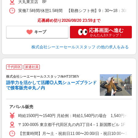
大丸東京店 8F
実働7.5時間/休憩1.5時間 【勤務シフト例】9：30〜18：30/10：
応募締め切り2026/08/20 23:59まで
応募画面へ進む
キープ
かんたん3ステップ！
株式会社シーエーセールススタッフ
の他の求人をみる
千代田区
派遣社員
未
株式会社シーエーセールススタッフ/tkHT37387r
語学力を活かして活躍◎人気シューズブランド
で接客販売＠丸ノ内
アパレル販売
時給1500円〜1540円 月給例：時給1,540円の場合 1,540円×
〒100-0005 東京都千代田区丸の内3丁目4－1 新国際ビル 1F 105区
【営業時間】月〜土・祝前日11:00〜20:00/日・祝日10:00〜19:0