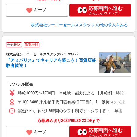
応募画面へ進む
キープ
かんたん3ステップ！
株式会社シーエーセールススタッフ
の他の求人をみる
A
千代田区
派遣社員
未
株式会社シーエーセールススタッフ/tkYU39858c
『アミパリス』でキャリアを築こう！百貨店経
験者歓迎！
アパレル販売
時給1650円〜1700円 ※経験・能力による 【月給例】時給1650円×7.
〒100-8488 東京都千代田区有楽町2丁目5－1 阪急メンズ東京2F
実働7.5h、休憩1.5時間のシフト制です・シフト例：「早番 9:30
応募締め切り2026/08/20 23:59まで
応募画面へ進む
キープ
かんたん3ステップ！