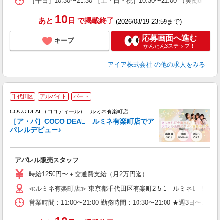
［平日］10:30〜21:30 ［土・日・祝］10:30〜21:00 （実働8時間
り
10
あと
日
で掲載終了
(2026/08/19 23:59まで)
応募画面へ進む
キープ
かんたん3ステップ！
アイア株式会社
の他の求人をみる
千代田区
アルバイト
パート
ー
COCO DEAL（ココディール） ルミネ有楽町店
［ア・パ］COCO DEAL ルミネ有楽町店でア
パレルデビュー♪
制
アパレル販売スタッフ
入
時給1250円〜＋交通費支給（月2万円迄）
迎
≪ルミネ有楽町店≫ 東京都千代田区有楽町2-5-1 ルミネ1 5F
型
営業時間：11:00〜21:00 勤務時間：10:30〜21:00 ★
り