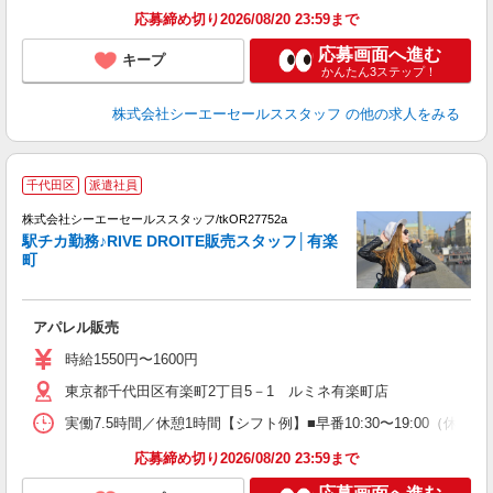
応募締め切り2026/08/20 23:59まで
応募画面へ進む
キープ
かんたん3ステップ！
株式会社シーエーセールススタッフ
の他の求人をみる
【
千代田区
派遣社員
高
株式会社シーエーセールススタッフ/tkOR27752a
駅チカ勤務♪RIVE DROITE販売スタッフ│有楽
町
アパレル販売
時給1550円〜1600円
東京都千代田区有楽町2丁目5－1 ルミネ有楽町店
実働7.5時間／休憩1時間【シフト例】■早番10:30〜19:00（休憩60分）
応募締め切り2026/08/20 23:59まで