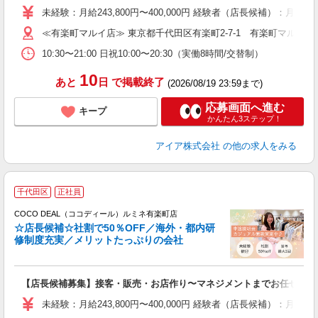
未経験：月給243,800円〜400,000円 経験者（店長候補
迎
≪有楽町マルイ店≫ 東京都千代田区有楽町2-7-1 有楽町マルイ4
型
10:30〜21:00 日祝10:00〜20:30（実働8時間/交替制）
り
10
あと
日
で掲載終了
(2026/08/19 23:59まで)
応募画面へ進む
キープ
かんたん3ステップ！
アイア株式会社
の他の求人をみる
千代田区
正社員
ご
連
COCO DEAL（ココディール）ルミネ有楽町店
☆店長候補☆社割で50％OFF／海外・都内研
修制度充実／メリットたっぷりの会社
い
【店長候補募集】接客・販売・お店作り〜マネジメントまでお任せしま
入
た
未経験：月給243,800円〜400,000円 経験者（店長候補）
ス