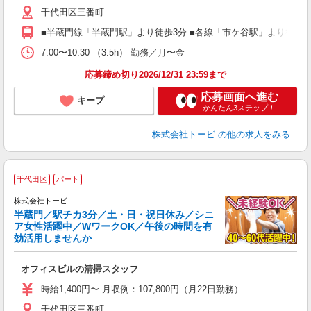
千代田区三番町
■半蔵門線「半蔵門駅」より徒歩3分 ■各線「市ケ谷駅」より徒歩1
7:00〜10:30 （3.5h） 勤務／月〜金
応募締め切り2026/12/31 23:59まで
応募画面へ進む
キープ
かんたん3ステップ！
株式会社トービ
の他の求人をみる
千代田区
パート
株式会社トービ
半蔵門／駅チカ3分／土・日・祝日休み／シニ
ア女性活躍中／WワークOK／午後の時間を有
効活用しませんか
に
オフィスビルの清掃スタッフ
時給1,400円〜 月収例：107,800円（月22日勤務）
千代田区三番町