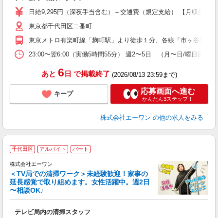
躍
（
日給9,295円（深夜手当含む）＋交通費（規定支給） 【月収例】 ・
日
東京都千代田区二番町
業
東京メトロ有楽町線「麹町駅」より徒歩１分、各線「市ヶ谷駅」よ
23:00〜翌6:00（実働5時間55分） 週2〜5日 （月〜日/曜日固定）
6
あと
日
で掲載終了
(2026/08/13 23:59まで)
応募画面へ進む
キープ
かんたん3ステップ！
株式会社エーワン
の他の求人をみる
千代田区
アルバイト
パート
株式会社エーワン
＜TV局での清掃ワーク＞未経験歓迎！家事の
延長感覚で取り組めます。女性活躍中。週2日
〜相談OK♪
す
時
テレビ局内の清掃スタッフ
即