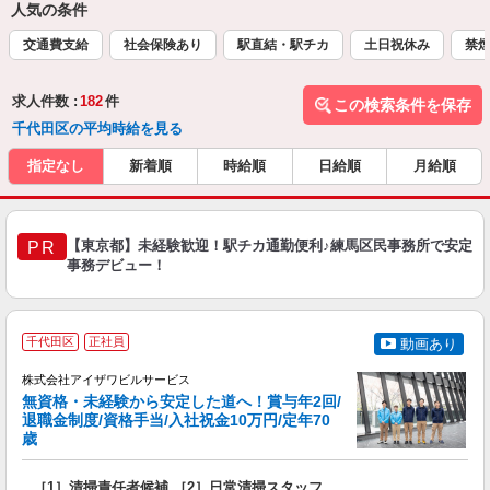
人気の条件
交通費支給
社会保険あり
駅直結・駅チカ
土日祝休み
禁
求人件数 :
182
件
この検索条件を保存
千代田区の平均時給を見る
指定なし
新着順
時給順
日給順
月給順
【東京都】未経験歓迎！駅チカ通勤便利♪練馬区民事務所で安定
PR
事務デビュー！
千代田区
正社員
動画あり
株式会社アイザワビルサービス
無資格・未経験から安定した道へ！賞与年2回/
退職金制度/資格手当/入社祝金10万円/定年70
歳
い
は
［1］清掃責任者候補 ［2］日常清掃スタッフ
入