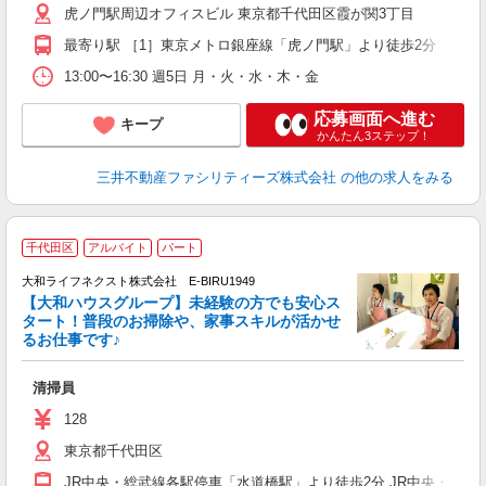
虎ノ門駅周辺オフィスビル 東京都千代田区霞が関3丁目
最寄り駅 ［1］東京メトロ銀座線「虎ノ門駅」より徒歩2分 ［2
13:00〜16:30 週5日 月・火・水・木・金
応募画面へ進む
キープ
かんたん3ステップ！
三井不動産ファシリティーズ株式会社
の他の求人をみる
千代田区
アルバイト
パート
大和ライフネクスト株式会社 E-BIRU1949
【大和ハウスグループ】未経験の方でも安心ス
タート！普段のお掃除や、家事スキルが活かせ
るお仕事です♪
す
入
清掃員
入
躍
128
エ
東京都千代田区
し
JR中央・総武線各駅停車「水道橋駅」より徒歩2分 JR中央・総