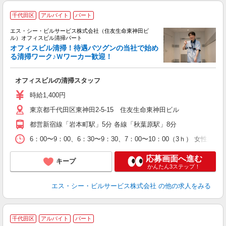
千代田区
アルバイト
パート
エス・シー・ビルサービス株式会社（住友生命東神田ビ
ル）オフィスビル清掃パート
オフィスビル清掃！待遇バツグンの当社で始め
る清掃ワーク♪Ｗワーカー歓迎！
の
オフィスビルの清掃スタッフ
時給1,400円
東京都千代田区東神田2-5-15 住友生命東神田ビル
都営新宿線「岩本町駅」5分 各線「秋葉原駅」8分
6：00〜9：00、6：30〜9：30、7：00〜10：00（3ｈ） 女性
応募画面へ進む
キープ
かんたん3ステップ！
エス・シー・ビルサービス株式会社
の他の求人をみる
千代田区
アルバイト
パート