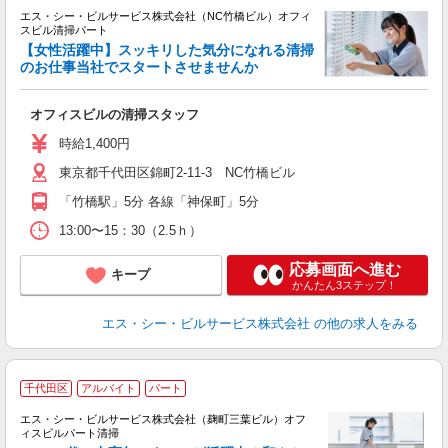
エス・シー・ビルサービス株式会社（NC竹橋ビル）オフィ
スビル清掃パート
【女性活躍中】スッキリした気分になれる清掃
のお仕事当社でスタートさせませんか
の
オフィスビルの清掃スタッフ
時給1,400円
東京都千代田区錦町2-11-3 NC竹橋ビル
「竹橋駅」5分 各線「神保町」5分
13:00〜15：30（2.5ｈ）
応募画面へ進む
キープ
かんたん3ステップ！
エス・シー・ビルサービス株式会社
の他の求人をみる
千代田区
アルバイト
パート
エス・シー・ビルサービス株式会社（麹町三葉ビル）オフ
ィスビルパート清掃