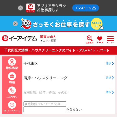
関東
の求人
▼エリア変更
千代田区の清掃・ハウスクリーニングのバイト・アルバイト・パート
の求人情報一覧
千代田区
選択
勤務地/駅
清掃・ハウスクリーニング
選択
職種
雇用形態、給与、特徴、その他
選択
こだわり
を含まない
フリーワード