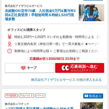
株式会社アイザワビルサービス
未経験OK/定年70歳 入社祝金5万円&賞与年2
回&正社員登用！早朝短時間＆時給1,520円現
場多数
可
ア
オフィスビル清掃スタッフ
入
ン
時給1,320円〜1,650円 ※いずれも勤務地・時間等による 【収入例（
（
K
☆東京都内各所（神奈川県一部）で一斉大募集☆ ★ページ下部の
勤務地により時間帯は様々 ご要望はお気軽にご相談ください 【勤務例】 
ブ
応募締め切り2026/08/31 23:59まで
応募画面へ進む
キープ
かんたん3ステップ！
株式会社アイザワビルサービス
の他の求人をみる
千代田区
アルバイト
パート
動画あり
株式会社ニワテック
勤
＜1日1現場＆直行直帰＞未経験から始める窓