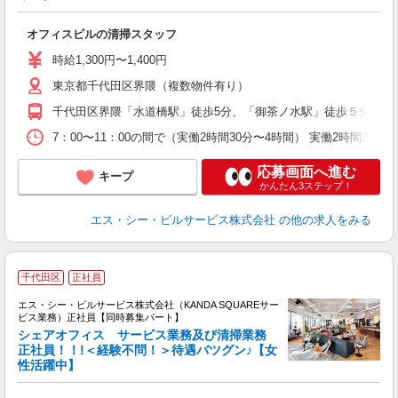
オフィスビルの清掃スタッフ
時給1,300円〜1,400円
東京都千代田区界隈（複数物件有り）
千代田区界隈「水道橋駅」徒歩5分、「御茶ノ水駅」徒歩５分、「
7：00〜11：00の間で（実働2時間30分〜4時間） 実働2時間30
応募画面へ進む
キープ
かんたん3ステップ！
エス・シー・ビルサービス株式会社
の他の求人をみる
千代田区
正社員
エス・シー・ビルサービス株式会社（KANDA SQUAREサー
よ
ビス業務）正社員【同時募集パート】
シェアオフィス サービス業務及び清掃業務
正社員！！!＜経験不問！＞待遇バツグン♪【女
性活躍中】