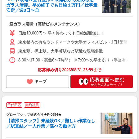
ガラス清掃。早め終了でも日給１万円／仕事量
安定／週3日〜◎
で
窓ガラス清掃（高所ビルメンテナンス）
入
フ
日給10,000円〜 早く終わっても日給減額無し！
由
与
東京都内の有名ランドマークや大手オフィスビル（1日1箇所） 
東京駅、押上駅、大手町駅など駅近な現場多数
8:00〜17:00（実働6〜7時間） ※7:00〜の早出あり（手
応募締め切り2026/08/31 23:59まで
応募画面へ進む
キープ
かんたん3ステップ！
千代田区
契約社員
設
グローブシップ株式会社★P-0554★
【清掃スタッフ】未経験OK／難しい作業なし
／駅直結／一人作業／選べる働き方
ご