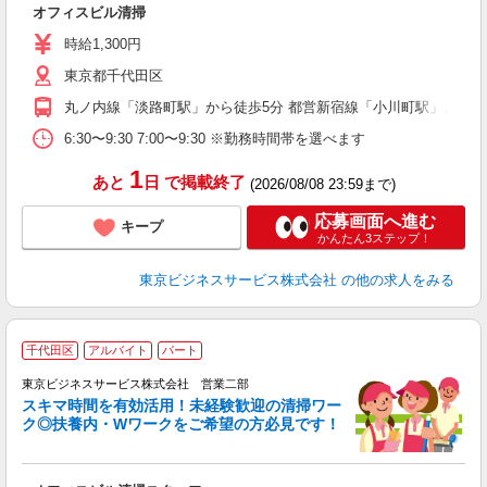
オフィスビル清掃
歴
躍
時給1,300円
駅
東京都千代田区
丸ノ内線「淡路町駅」から徒歩5分 都営新宿線「小川町駅」、千
6:30〜9:30 7:00〜9:30 ※勤務時間帯を選べます
1
あと
日
で掲載終了
(2026/08/08 23:59まで)
応募画面へ進む
キープ
かんたん3ステップ！
東京ビジネスサービス株式会社
の他の求人をみる
千代田区
アルバイト
パート
1
東京ビジネスサービス株式会社 営業二部
スキマ時間を有効活用！未経験歓迎の清掃ワー
ク◎扶養内・Wワークをご希望の方必見です！
ー
未