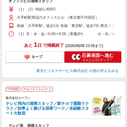
オフィスビル清掃スタッフ
学
活
［1］［2］時給1,400円
内
大手町駅周辺のオフィスビル （東京都千代田区）
交
各線「大手町駅」徒歩1分 各線「東京駅」徒歩7分 東京メトロ半
［1］月・水・金／6:00〜8:00（実働2H） 火・木／6:00〜8:30
1
あと
日
で掲載終了
(2026/08/08 23:59まで)
応募画面へ進む
キープ
かんたん3ステップ！
東京ビジネスサービス株式会社
の他の求人をみる
千代田区
アルバイト
パート
だ
株式会社エーワン
テレビ局内の清掃スタッフ／駅チカで通勤ラク
ラク／効率よく稼げる深夜ワーク／未経験スタ
ート大歓迎
り
入
テレビ局 清掃スタッフ