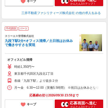
キープ
かんたん3ステップ！
三井不動産ファシリティーズ株式会社
の他の求人をみる
千代田区
パート
スリーエス管理株式会社
九段下駅2分×オフィス清掃／土日祝はお休み
お
で働きやすさを実現
入
躍
（
オフィスビル清掃
休
煙
時給1,350円〜
勤
東京都千代田区九段北1丁目
各線「九段下駅」より徒歩２分
月〜金 6:30〜12:00（実働5.5時間） ※祝日はお休みとなります
応募締め切り2026/09/30 23:59まで
応募画面へ進む
キープ
かんたん3ステップ！