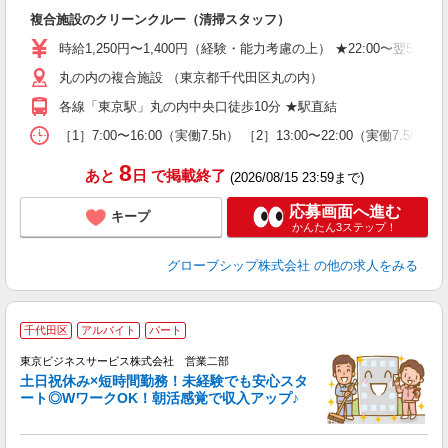
未
複合施設のクリーンクルー（清掃スタッフ）
曜
駅
時給1,250円〜1,400円（経験・能力考慮の上） ★22:00〜翌5
与
丸の内の複合施設 （東京都千代田区丸の内）
各線「東京駅」丸の内中央口徒歩10分 ★駅直結
［1］7:00〜16:00（実働7.5h） ［2］13:00〜22:00（実働7.
8
あと
日
で掲載終了
(2026/08/15 23:59まで)
応募画面へ進む
キープ
かんたん3ステップ！
グローブシップ株式会社
の他の求人をみる
千代田区
アルバイト
パート
東京ビジネスサービス株式会社 営業二部
ペ
土日祝休み×短時間勤務！未経験でも安心スタ
2
ート◎WワークOK！朝活感覚で収入アップ♪
世
未