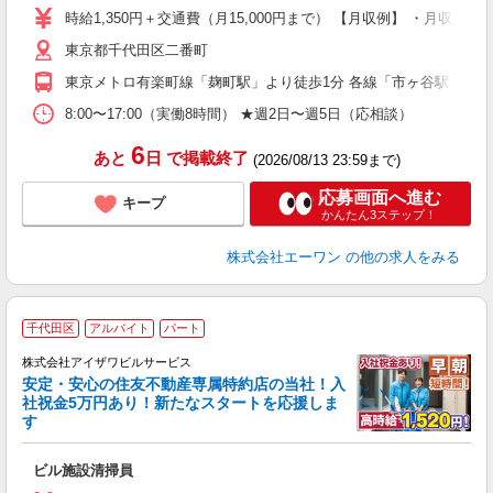
夫
時給1,350円＋交通費（月15,000円まで） 【月収例】 ・月収12万
中
東京都千代田区二番町
定
業
東京メトロ有楽町線「麹町駅」より徒歩1分 各線「市ヶ谷駅」より
服
8:00〜17:00（実働8時間） ★週2日〜週5日（応相談）
6
あと
日
で掲載終了
(2026/08/13 23:59まで)
応募画面へ進む
キープ
かんたん3ステップ！
株式会社エーワン
の他の求人をみる
千代田区
アルバイト
パート
◆
株式会社アイザワビルサービス
安定・安心の住友不動産専属特約店の当社！入
社祝金5万円あり！新たなスタートを応援しま
す
す
ビル施設清掃員
未