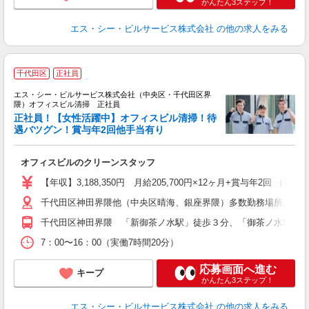
かんたん3ステップ！
エス・シー・ビルサービス株式会社
の他の求人をみる
千代田区
正社員
エス・シー・ビルサービス株式会社（中央区・千代田区界
隈）オフィスビル清掃 正社員
正社員！【女性活躍中】オフィスビル清掃！待
遇バツグン！賞与年2回他手当有り
の
オフィスビルのクリーンスタッフ
【年収】3,188,350円 月給205,700円×12ヶ月+賞与年2
千代田区神田界隈他（中央区晴海、銀座界隈）多数勤務場所あり
千代田区神田界隈 「新御茶ノ水駅」徒歩３分、「御茶ノ水駅」徒
7：00〜16：00（実働7時間20分）
応募画面へ進む
キープ
かんたん3ステップ！
エス・シー・ビルサービス株式会社
の他の求人をみる