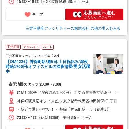
15:00〜18:00 1日3.0時間勤務 週5日 月〜金
応募画面へ進む
キープ
かんたん3ステップ！
三井不動産ファシリティーズ株式会社
の他の求人をみる
千代田区
アルバイト
パート
三井不動産ファシリティーズ株式会社
駅
【OM4226】神保町駅/週5日/土日祝休み/深夜
時給1700円/オフィスビルの深夜清掃/男女活躍
中
再
夜間清掃スタッフ(23:00〜7:00)
未
ア
時給1,360円（深夜時給1,700円） ※交通費別途支給あり 《月収例》 227,
神保町駅周辺オフィスビル 東京都千代田区神田神保町1丁目
＜駅近で通いやすい！＞ 各線「神保町駅」より徒歩2分
23:00〜7:00（休憩1時間） 平日週5日 月〜金
応募画面へ進む