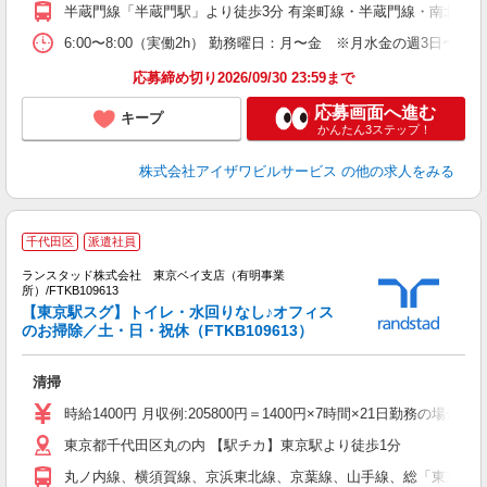
半蔵門線「半蔵門駅」より徒歩3分 有楽町線・半蔵門線・南北線「
6:00〜8:00（実働2h） 勤務曜日：月〜金 ※月水金の週3日〜OK
応募締め切り2026/09/30 23:59まで
応募画面へ進む
キープ
かんたん3ステップ！
株式会社アイザワビルサービス
の他の求人をみる
千代田区
派遣社員
ランスタッド株式会社 東京ベイ支店（有明事業
所）/FTKB109613
所
【東京駅スグ】トイレ・水回りなし♪オフィス
未
のお掃除／土・日・祝休（FTKB109613）
清掃
時給1400円 月収例:205800円＝1400円×7時間×21日勤務の場
東京都千代田区丸の内 【駅チカ】東京駅より徒歩1分
丸ノ内線、横須賀線、京浜東北線、京葉線、山手線、総「東京」駅