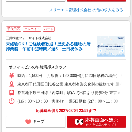
スリーエス管理株式会社
の他の求人をみる
千代田区
アルバイト
パート
三井物産フォーサイト株式会社
未経験OK！ご経験者歓迎！歴史ある建物の清
掃業務 午前中短時間／週5 土日祝休み
通
学
（
オフィスビルの午前清掃スタッフ
業
時給：1,500円 月収例：120,000円(月に20日勤務の場合） 
東京都千代田区日比谷公園 東京都有形文化財の建物です 屋内禁煙 
都営地下鉄三田線「内幸町」駅(A-7)出口より徒歩2分 東京メトロ丸の
(1)6：30〜10：30 実働4ｈ 週5日勤務 (2)7：00〜11：0
応募締め切り2027/08/04 23:59まで
応募画面へ進む
キープ
かんたん3ステップ！