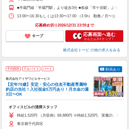
■半蔵門線「半蔵門駅」より徒歩3分 ■各線「市ケ谷駅」より徒歩1
13:00〜16:30もしくは13:30〜17:00 （3.5h） 勤務／月〜金
応募締め切り2026/12/31 23:59まで
応募画面へ進む
キープ
かんたん3ステップ！
株式会社トービ
の他の求人をみる
千代田区
アルバイト
パート
動画あり
可
株式会社アイザワビルサービス
【定年70歳】安定・安心の住友不動産専属特
約店の当社！入社祝金5万円あり！月水金の週
3日〜OK
心
オフィスビルの清掃スタッフ
未
ア
時給1,520円 （月収例）69,880円 ※時給1,520円、実働2h、2
時
内
東京都千代田区