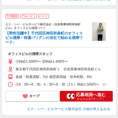
千代田区
アルバイト
パート
エス・シー・ビルサービス株式会社（住友商事神田和泉町
ビル）オフィスビル清掃パート
【男性活躍中】千代田区神田和泉町のオフィス
ビル清掃！待遇バツグンの当社で始める清掃ワ
ーク♪
の
オフィスビルの清掃スタッフ
①時給1,500円〜 ②時給1,400円〜
東京都千代田区神田和泉町１ 住友商事神田和泉町ビル
各線「秋葉原駅」5分 都営新宿線「岩本町駅」8分
①6：00〜8：00、6：30〜8：30（2ｈ）時給1,500円〜 休日
応募画面へ進む
キープ
かんたん3ステップ！
エス・シー・ビルサービス株式会社
の他の求人をみる