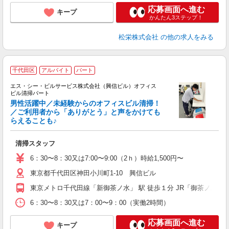
応募画面へ進む
キープ
かんたん3ステップ！
松栄株式会社
の他の求人をみる
千代田区
アルバイト
パート
エス・シー・ビルサービス株式会社（興信ビル）オフィス
ビル清掃パート
男性活躍中／未経験からのオフィスビル清掃！
し
／ご利用者から「ありがとう」と声をかけても
らえることも♪
清掃スタッフ
6：30〜8：30又は7:00〜9:00（2ｈ）時給1,500円〜
東京都千代田区神田小川町1-10 興信ビル
東京メトロ千代田線「新御茶ノ水」 駅 徒歩１分 JR「御茶ノ水」
6：30〜8：30又は7：00〜9：00（実働2時間）
応募画面へ進む
キープ