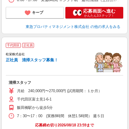
応募画面へ進む
キープ
かんたん3ステップ！
東急プロパティマネジメント株式会社
の他の求人をみる
千代田区
正社員
松栄株式会社
正社員 清掃スタッフ募集！
あ
清掃スタッフ
月給 240,000円〜270,000円 (試用期間：１か月）
千代田区富士見1-6-1
飯田橋駅から徒歩5分
7：30〜17：00 (実務8時間 休憩1.5時間） 週５日
応募締め切り2026/08/18 23:59まで