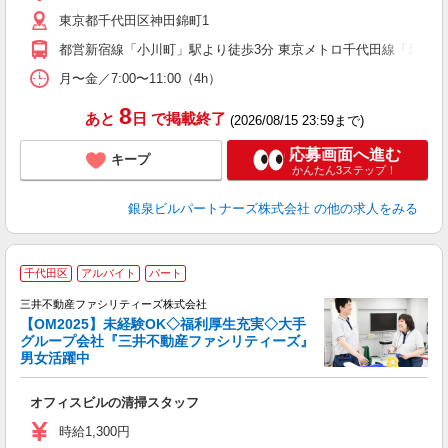
日
東京都千代田区神田錦町1
（
都営新宿線「小川町」駅より徒歩3分 東京メトロ千代田線「新御茶
月〜金／7:00〜11:00（4h）
8
あと
日
で掲載終了
(2026/08/15 23:59まで)
応募画面へ進む
キープ
かんたん3ステップ！
銀泉ビルパートナーズ株式会社
の他の求人をみる
千代田区
アルバイト
パート
三井不動産ファシリティーズ株式会社
【OM2025】未経験OK◇福利厚生充実◇大手
グループ会社『三井不動産ファシリティーズ』
男女活躍中
事
活
オフィスビルの清掃スタッフ
未
ア
時給1,300円