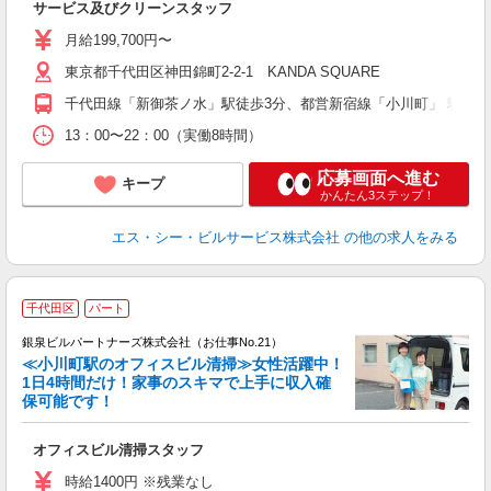
サービス及びクリーンスタッフ
月給199,700円〜
東京都千代田区神田錦町2-2-1 KANDA SQUARE
千代田線「新御茶ノ水」駅徒歩3分、都営新宿線「小川町」 駅 徒歩
13：00〜22：00（実働8時間）
応募画面へ進む
キープ
かんたん3ステップ！
エス・シー・ビルサービス株式会社
の他の求人をみる
千代田区
パート
銀泉ビルパートナーズ株式会社（お仕事No.21）
お
≪小川町駅のオフィスビル清掃≫女性活躍中！
1日4時間だけ！家事のスキマで上手に収入確
保可能です！
り
オフィスビル清掃スタッフ
未
ア
時給1400円 ※残業なし