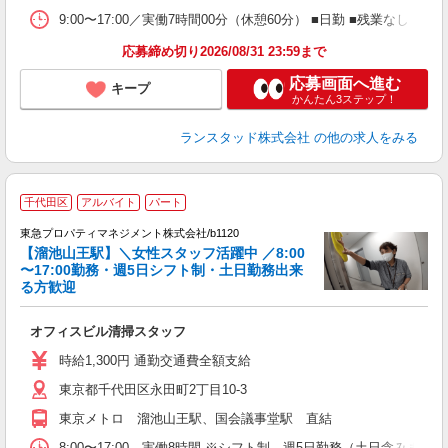
9:00〜17:00／実働7時間00分（休憩60分） ■日勤 ■残業
応募締め切り2026/08/31 23:59まで
応募画面へ進む
キープ
かんたん3ステップ！
ランスタッド株式会社
の他の求人をみる
家
千代田区
アルバイト
パート
東急プロパティマネジメント株式会社/b1120
【溜池山王駅】＼女性スタッフ活躍中 ／8:00
〜17:00勤務・週5日シフト制・土日勤務出来
る方歓迎
の
オフィスビル清掃スタッフ
入
K
時給1,300円 通勤交通費全額支給
与
東京都千代田区永田町2丁目10-3
会
東京メトロ 溜池山王駅、国会議事堂駅 直結
8:00〜17:00 実働8時間 ※シフト制 週5日勤務（土日含みま