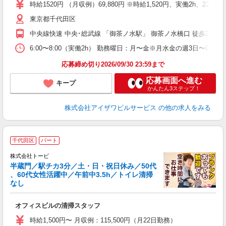
ア
時給1520円 （月収例）69,880円 ※時給1,520円、実働2h、22
K
東京都千代田区
扶
中央線快速 中央･総武線 「御茶ノ水駅」 御茶ノ水橋口 徒歩2分 丸ノ
6:00〜8:00（実働2h） 勤務曜日：月〜金※月水金の週3日〜OK又
応募締め切り2026/09/30 23:59まで
応募画面へ進む
キープ
かんたん3ステップ！
株式会社アイザワビルサービス
の他の求人をみる
千代田区
パート
株式会社トービ
半蔵門／駅チカ3分／土・日・祝日休み／50代
、60代女性活躍中／午前中3.5h／トイレ清掃
なし
に
オフィスビルの清掃スタッフ
時給1,500円〜 月収例：115,500円（月22日勤務）