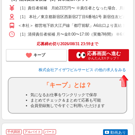
夫
［1］責任者候補 月給23万円〜 ※責任者となった場合、月給24.5万
中
煙
［1］ 本社／東京都新宿区西新宿2丁目6番地1号 新宿住友ビル4
＜本社＞ 都営地下鉄大江戸線「都庁前駅」A6出口より直結 東京
ど
［1］清掃責任者候補 月〜金8:00〜17:00（実働7時間） ※6:00〜1
応募締め切り2026/08/31 23:59まで
応募画面へ進む
キープ
かんたん3ステップ！
株式会社アイザワビルサービス
の他の求人をみる
「キープ」とは？
気になるお仕事をワンクリックで保存
まとめてチェック＆まとめて応募も可能
会員登録無しで今すぐご利用いただけます
千代田区
アルバイト
パート
動画あり