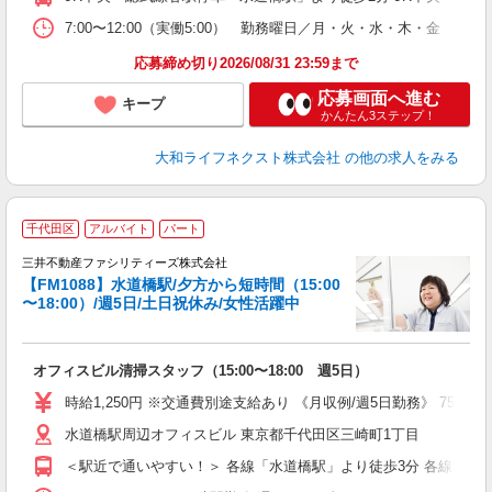
り
7:00〜12:00（実働5:00） 勤務曜日／月・火・水・木・金 
応募締め切り2026/08/31 23:59まで
応募画面へ進む
キープ
かんたん3ステップ！
大和ライフネクスト株式会社
の他の求人をみる
千代田区
アルバイト
パート
時
三井不動産ファシリティーズ株式会社
【FM1088】水道橋駅/夕方から短時間（15:00
可
〜18:00）/週5日/土日祝休み/女性活躍中
服
オフィスビル清掃スタッフ（15:00〜18:00 週5日）
未
ア
時給1,250円 ※交通費別途支給あり 《月収例/週5日勤務》 75,938円 （
水道橋駅周辺オフィスビル 東京都千代田区三崎町1丁目
＜駅近で通いやすい！＞ 各線「水道橋駅」より徒歩3分 各線「神