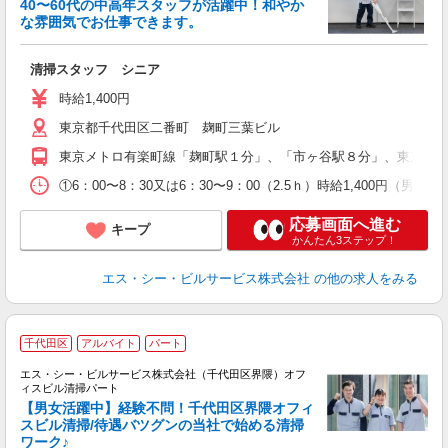
40〜60代の中高年スタッフが活躍中！和やか
な雰囲気でお仕事できます。
清掃スタッフ シニア
時給1,400円
東京都千代田区二番町 麹町三葉ビル
東京メトロ有楽町線「麹町駅１分」、「市ヶ谷駅８分」、東京メト
①6：00〜8：30又は6：30〜9：00（2.5ｈ）時給1,400円（男性活
応募画面へ進む
キープ
かんたん3ステップ！
エス・シー・ビルサービス株式会社
の他の求人をみる
千代田区
アルバイト
パート
エス・シー・ビルサービス株式会社（千代田区界隈）オフ
ィスビル清掃パート
【男女活躍中】経験不問！千代田区界隈オフィ
スビル清掃/待遇バツグンの当社で始める清掃
ワーク♪