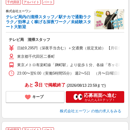
千代田区
アルバイト
パート
だ
株式会社エーワン
テレビ局内の清掃スタッフ／駅チカで通勤ラク
ラク／効率よく稼げる深夜ワーク／未経験スタ
ート大歓迎
り
入
テレビ局 清掃スタッフ
躍
（
日給9,295円（深夜手当含む）＋交通費（規定支給） 【月収例】 ・
日
東京都千代田区二番町
業
東京メトロ有楽町線「麹町駅」より徒歩１分、各線「市ヶ谷駅」よ
23:00〜翌6:00（実働5時間55分） 週2〜5日 （月〜日/曜日固定）
3
あと
日
で掲載終了
(2026/08/13 23:59まで)
応募画面へ進む
キープ
かんたん3ステップ！
株式会社エーワン
の他の求人をみる
千代田区
アルバイト
パート