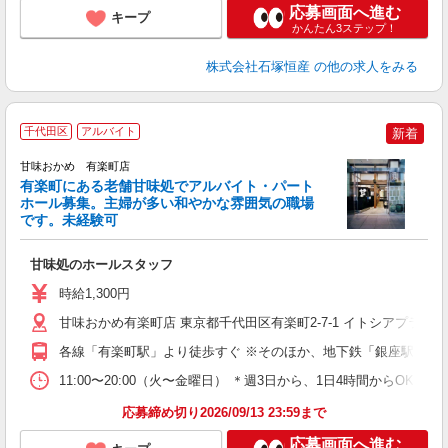
応募画面へ進む
キープ
かんたん3ステップ！
株式会社石塚恒産
の他の求人をみる
千代田区
アルバイト
新着
甘味おかめ 有楽町店
有楽町にある老舗甘味処でアルバイト・パート
ホール募集。主婦が多い和やかな雰囲気の職場
O
です。未経験可
り
甘味処のホールスタッフ
入
躍
時給1,300円
駅
甘味おかめ有楽町店 東京都千代田区有楽町2-7-1 イトシアプラザ1
各線「有楽町駅」より徒歩すぐ ※そのほか、地下鉄「銀座駅」「
11:00〜20:00（火〜金曜日） ＊週3日から、1日4時間からOK
応募締め切り2026/09/13 23:59まで
応募画面へ進む