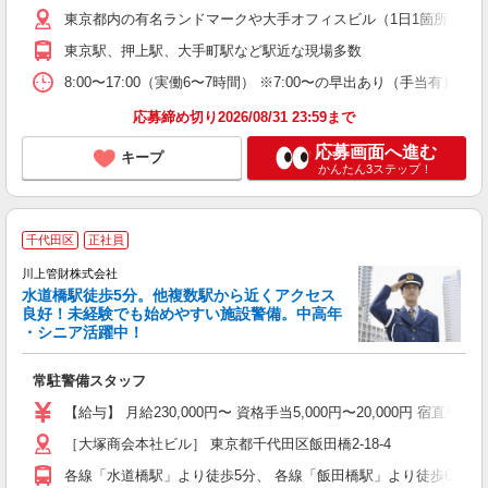
与
東京都内の有名ランドマークや大手オフィスビル（1日1箇所） 
東京駅、押上駅、大手町駅など駅近な現場多数
8:00〜17:00（実働6〜7時間） ※7:00〜の早出あり（手
応募締め切り2026/08/31 23:59まで
応募画面へ進む
キープ
かんたん3ステップ！
千代田区
正社員
川上管財株式会社
水道橋駅徒歩5分。他複数駅から近くアクセス
良好！未経験でも始めやすい施設警備。中高年
・シニア活躍中！
も
ボ
常駐警備スタッフ
【給与】 月給230,000円〜 資格手当5,000円〜20,000円 宿直手
［大塚商会本社ビル］ 東京都千代田区飯田橋2-18-4
各線「水道橋駅」より徒歩5分、 各線「飯田橋駅」より徒歩6分、