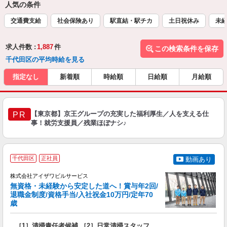
人気の条件
交通費支給
社会保険あり
駅直結・駅チカ
土日祝休み
未
求人件数 :
1,887
件
この検索条件を保存
千代田区の平均時給を見る
指定なし
新着順
時給順
日給順
月給順
【東京都】京王グループの充実した福利厚生／人を支える仕
PR
事！就労支援員／残業ほぼナシ♪
千代田区
正社員
動画あり
株式会社アイザワビルサービス
無資格・未経験から安定した道へ！賞与年2回/
退職金制度/資格手当/入社祝金10万円/定年70
歳
い
は
［1］清掃責任者候補 ［2］日常清掃スタッフ
入