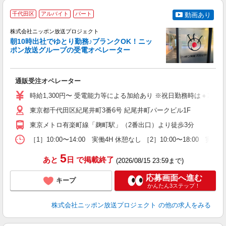
千代田区
アルバイト
パート
動画あり
株式会社ニッポン放送プロジェクト
朝10時出社でゆとり勤務♪ブランクOK！ニッ
も
ポン放送グループの受電オペレーター
シ
通販受注オペレーター
未
休
時給1,300円〜 受電能力等による加給あり ※祝日勤務時は＋25%支
服
研
東京都千代田区紀尾井町3番6号 紀尾井町パークビル1F
東京メトロ有楽町線「麹町駅」（2番出口）より徒歩3分
［1］10:00〜14:00 実働4H 休憩なし ［2］10:00〜18:00 
5
あと
日
で掲載終了
(2026/08/15 23:59まで)
応募画面へ進む
キープ
かんたん3ステップ！
株式会社ニッポン放送プロジェクト
の他の求人をみる