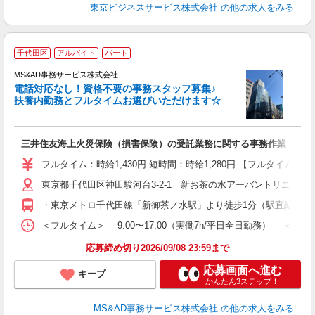
東京ビジネスサービス株式会社
の他の求人をみる
千代田区
アルバイト
パート
MS&AD事務サービス株式会社
電話対応なし！資格不要の事務スタッフ募集♪
扶養内勤務とフルタイムお選びいただけます☆
て
未
三井住友海上火災保険（損害保険）の受託業務に関する事務作業 （デ
（
給
フルタイム：時給1,430円 短時間：時給1,280円 【フルタイム
産
東京都千代田区神田駿河台3-2-1 新お茶の水アーバントリニティ
・東京メトロ千代田線「新御茶ノ水駅」より徒歩1分（駅直結） ・
＜フルタイム＞ 9:00〜17:00（実働7h/平日全日勤務） ＜
応募締め切り2026/09/08 23:59まで
応募画面へ進む
キープ
かんたん3ステップ！
MS&AD事務サービス株式会社
の他の求人をみる