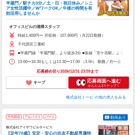
半蔵門／駅チカ3分／土・日・祝日休み／シニ
ア女性活躍中／WワークOK／午後の時間を有
効活用しませんか
に
オフィスビルの清掃スタッフ
時給1,400円〜 月収例：107,800円（月22日勤務）
千代田区三番町
■半蔵門線「半蔵門駅」より徒歩3分 ■各線「市ケ谷駅」より徒歩1
13:00〜16:30もしくは13:30〜17:00 （3.5h） 勤務／月〜金
応募締め切り2026/12/31 23:59まで
応募画面へ進む
キープ
かんたん3ステップ！
株式会社トービ
の他の求人をみる
千代田区
アルバイト
パート
動画あり
可
株式会社アイザワビルサービス
【定年70歳】安定・安心の住友不動産専属特