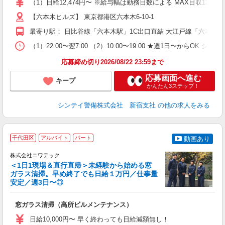
（1）日給12,474円〜 ※給与幅は勤務日数による MAX日収13,47
助
【六本木ヒルズ】 東京都港区六本木6-10-1
最寄り駅： 日比谷線「六本木駅」1C出口直結 大江戸線「六本木
（1）22:00〜翌7:00 （2）10:00〜19:00 ★週1日
応募締め切り2026/08/22 23:59まで
応募画面へ進む
キープ
かんたん3ステップ！
シンテイ警備株式会社 新宿支社
の他の求人をみる
千代田区
アルバイト
パート
動画あり
株式会社ニワテック
勤
＜1日1現場＆直行直帰＞未経験から始める窓
ガラス清掃。早め終了でも日給１万円／仕事量
安定／週3日〜◎
で
窓ガラス清掃（高所ビルメンテナンス）
入
フ
日給10,000円〜 早く終わっても日給減額無し！
由