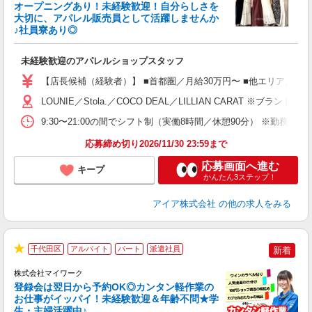
オープニングあり！未経験歓迎！自分らしさを
大切に、アパレル販売員として活躍しませんか
♪社員寮あり◎
と
入
未経験歓迎のアパレルショップスタッフ
迎
【店長候補（経験者）】 ■首都圏／月給30万円〜 ■他エリア／月給25万
型
LOUNIE／Stola.／COCO DEAL／LILLIAN 
険
9:30〜21:00の間でシフト制（実働8時間／休憩90分） ※勤務時
応募締め切り2026/11/30 23:59まで
応募画面へ進む
キープ
かんたん3ステップ！
アイア株式会社
の他の求人をみる
千代田区
アルバイト
パート
派遣社員
新着
★
株式会社マイワーク
登録会は翌日から予約OK◎カンタン軽作業の
お仕事がイッパイ！未経験歓迎＆年齢不問★学
生・主婦活躍中♪