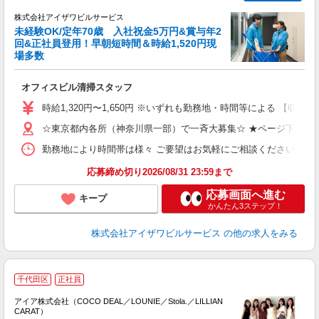
株式会社アイザワビルサービス
未経験OK/定年70歳 入社祝金5万円&賞与年2
回&正社員登用！早朝短時間＆時給1,520円現
場多数
可
ア
オフィスビル清掃スタッフ
入
ン
時給1,320円〜1,650円 ※いずれも勤務地・時間等による 【収入例（
（
K
☆東京都内各所（神奈川県一部）で一斉大募集☆ ★ページ下部の
勤務地により時間帯は様々 ご要望はお気軽にご相談ください 【勤務例】 
ブ
応募締め切り2026/08/31 23:59まで
応募画面へ進む
キープ
かんたん3ステップ！
株式会社アイザワビルサービス
の他の求人をみる
千代田区
正社員
アイア株式会社（COCO DEAL／LOUNIE／Stola.／LILLIAN
CARAT）