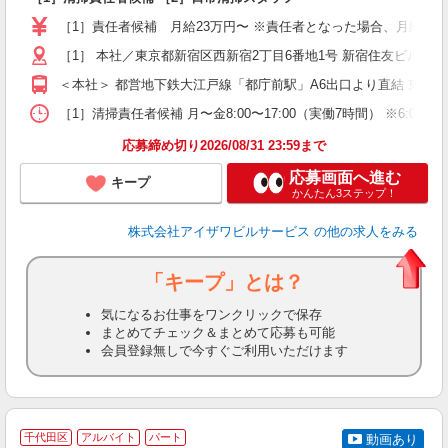
夫
［1］責任者候補 月給23万円〜 ※責任者となった場合、月給24.5万
中
煙
［1］ 本社／東京都新宿区西新宿2丁目6番地1号 新宿住友ビル4
＜本社＞ 都営地下鉄大江戸線「都庁前駅」A6出口より直結 東京
ど
［1］清掃責任者候補 月〜金8:00〜17:00（実働7時間） ※6:00〜1
応募締め切り2026/08/31 23:59まで
応募画面へ進む
キープ
かんたん3ステップ！
株式会社アイザワビルサービス
の他の求人をみる
「キープ」とは？
気になるお仕事をワンクリックで保存
まとめてチェック＆まとめて応募も可能
会員登録無しで今すぐご利用いただけます
千代田区
アルバイト
パート
動画あり