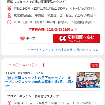
棚卸しスタッフ（短期の夜間商品カウント）
履
学
時給1,240円（22時以降は時給1,550円） ※7〜9月の特別時
日
東京都新宿区、中野区、杉並区、世田谷区、及びその周辺 ※直行
ア
20:00〜翌6:00（実働7〜8時間・休憩有） ※勤務開始時間に
応募締め切り2026/08/23 23:59まで
応募画面へ進む
キープ
かんたん3ステップ！
アセットインベントリー株式会社
の他の求人をみる
千代田区
アルバイト
パート
新着
はま寿司 東京国際フォーラム店
【はま寿司スタッフ】10月下旬オープン！オ
ープニングスタッフ80名大募集！週1日、1日2
h〜
げ
相
フロア・キッチン・切り付けスタッフ
履
者
時給1410円以上（高校生：時給1310円以上） ※22時以降：時給176
フ