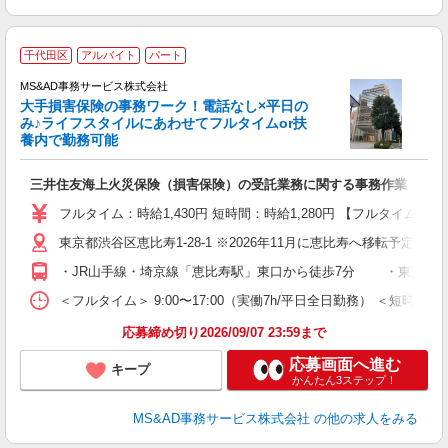
千代田区
アルバイト
パート
MS&AD事務サービス株式会社
大手損害保険の事務ワーク！電話なし×平日の
み♪ライフスタイルにあわせてフルタイムor扶
養内で勤務可能
現
三井住友海上火災保険（損害保険）の受託業務に関する事務作業 （デ
未
ダ
フルタイム：時給1,430円 短時間：時給1,280円 【フルタイム
の
東京都渋谷区恵比寿1-28-1 ※2026年11月に恵比寿へ移転予定。
り
・JR山手線・埼京線「恵比寿駅」東口から徒歩7分 ・東京メトロ
＜フルタイム＞ 9:00〜17:00（実働7h/平日全日勤務） ＜短時
応募締め切り2026/09/07 23:59まで
応募画面へ進む
キープ
かんたん3ステップ！
MS&AD事務サービス株式会社
の他の求人をみる