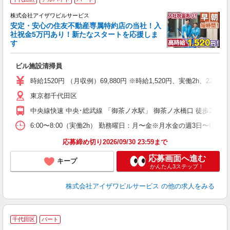
◆
株式会社アイザワビルサービス
安定・安心の住友不動産専属特約店の当社！入
社祝金5万円あり！新たなスタートを応援しま
す
す
ビル施設清掃員
未
ア
時給1520円 （月収例）69,880円 ※時給1,520円、実働2h、22
K
東京都千代田区
扶
中央線快速 中央･総武線 「御茶ノ水駅」 御茶ノ水橋口 徒歩2分 丸ノ
6:00〜8:00（実働2h） 勤務曜日：月〜金※月水金の週3日〜OK又
応募締め切り2026/09/30 23:59まで
応募画面へ進む
キープ
かんたん3ステップ！
株式会社アイザワビルサービス
の他の求人をみる
千代田区
パート