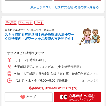
東京ビジネスサービス株式会社
の他の求人をみる
千代田区
アルバイト
パート
東京ビジネスサービス株式会社 営業二部
スキマ時間を有効活用！未経験歓迎の清掃ワー
＊
ク◎扶養内・Wワークをご希望の方必見です！
ム
未
オフィスビル清掃スタッフ
学
活
［1］［2］時給1,400円
内
大手町駅周辺のオフィスビル （東京都千代田区）
交
各線「大手町駅」徒歩1分 各線「東京駅」徒歩7分 東京メトロ半
［1］月・水・金／6:00〜8:00（実働2H） 火・木／6:00〜8:30
応募締め切り2026/08/29 23:59まで
応募画面へ進む
キープ
かんたん3ステップ！