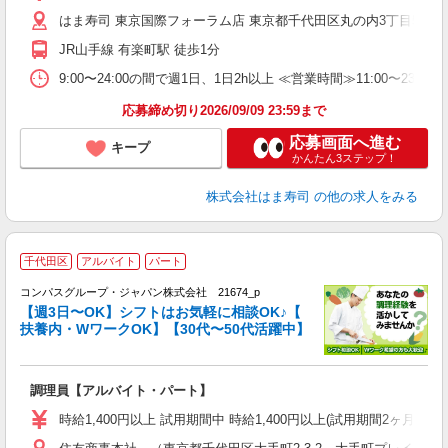
不
はま寿司 東京国際フォーラム店 東京都千代田区丸の内3丁目5-1
勤
JR山手線 有楽町駅 徒歩1分
勤
煙
9:00〜24:00の間で週1日、1日2h以上 ≪営業時間≫11:00〜23:
応募締め切り2026/09/09 23:59まで
応募画面へ進む
キープ
かんたん3ステップ！
株式会社はま寿司
の他の求人をみる
千代田区
アルバイト
パート
コンパスグループ・ジャパン株式会社 21674_p
く
【週3日〜OK】シフトはお気軽に相談OK♪【
扶養内・WワークOK】【30代〜50代活躍中】
大
調理員【アルバイト・パート】
入
歓
時給1,400円以上 試用期間中 時給1,400円以上(試用期間2ヶ月
～