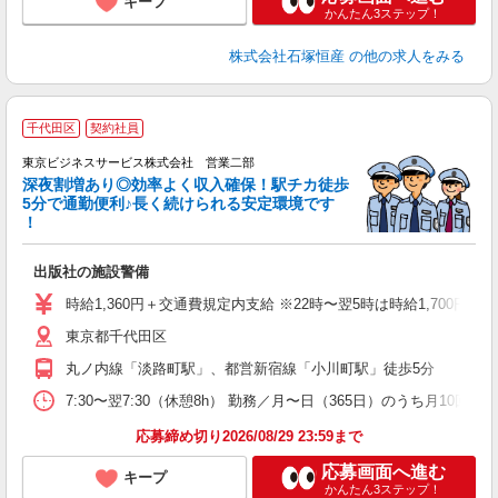
キープ
かんたん3ステップ！
株式会社石塚恒産
の他の求人をみる
千代田区
契約社員
東京ビジネスサービス株式会社 営業二部
深夜割増あり◎効率よく収入確保！駅チカ徒歩
5分で通勤便利♪長く続けられる安定環境です
！
勤
出版社の施設警備
未
（
時給1,360円＋交通費規定内支給 ※22時〜翌5時は時給1,700円 月収例 2
駅
東京都千代田区
丸ノ内線「淡路町駅」、都営新宿線「小川町駅」徒歩5分
7:30〜翌7:30（休憩8h） 勤務／月〜日（365日）のうち月10回
応募締め切り2026/08/29 23:59まで
応募画面へ進む
キープ
かんたん3ステップ！