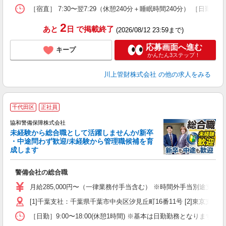
［宿直］ 7:30〜翌7:29（休憩240分＋睡眠時間240分） ［日勤
2
あと
日
で掲載終了
(2026/08/12 23:59まで)
応募画面へ進む
キープ
かんたん3ステップ！
川上管財株式会社
の他の求人をみる
千代田区
正社員
協和警備保障株式会社
未経験から総合職として活躍しませんか/新卒
・中途問わず歓迎/未経験から管理職候補を育
成します
備
警備会社の総合職
入
給
月給285,000円〜（一律業務付手当含む） ※時間外手当別途支給
イ
[1]千葉支社：千葉県千葉市中央区汐見丘町16番11号 [2]東京支社
［日勤］9:00〜18:00(休憩1時間) ※基本は日勤勤務となり