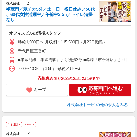
株式会社トービ
半蔵門／駅チカ3分／土・日・祝日休み／50代
、60代女性活躍中／午前中3.5h／トイレ清掃
なし
に
オフィスビルの清掃スタッフ
時給1,500円〜 月収例：115,500円（月22日勤務）
千代田区三番町
■半蔵門線「半蔵門駅」より徒歩3分 ■各線「市ケ谷駅」より徒歩1
7:00〜10:30 （3.5h） 勤務／月〜金
応募締め切り2026/12/31 23:59まで
応募画面へ進む
キープ
かんたん3ステップ！
株式会社トービ
の他の求人をみる
千代田区
パート
株式会社トービ