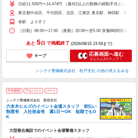
い
日給11,500円〜14,474円 （週4日以上の勤務の精勤手当として日給
東京都中央区、千代田区、北区、江東区 東京駅、神田駅、秋葉原
な
各駅 よりすぐ
［日勤］08:00〜17:00 ［夜勤］20:00〜翌5:00 実働8
5
あと
日
で掲載終了
(2026/08/15 23:59まで)
応募画面へ進む
キープ
かんたん3ステップ！
シンテイ警備株式会社 松戸支社
の他の求人をみる
千代田区
アルバイト
パート
し
シンテイ警備株式会社 新宿支社
六本木ヒルズのイベント会場スタッフ 前払い
制度有 入社祝金有 週1日〜OK 短期でもO
K
勤
大型複合施設でのイベント会場警備スタッフ
未
ワ