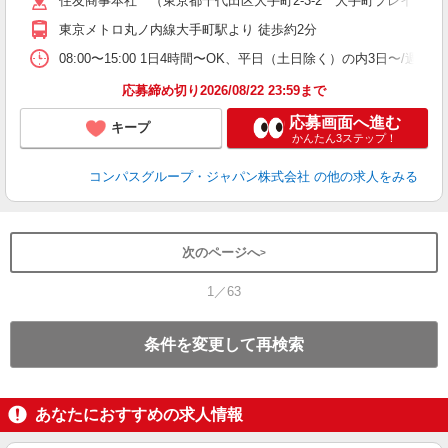
住友商事本社 （東京都千代田区大手町2-3-2 大手町プレイスイ
用
退
東京メトロ丸ノ内線大手町駅より 徒歩約2分
方
08:00〜15:00 1日4時間〜OK、平日（土日除く）の内3日〜/週
応募締め切り2026/08/22 23:59まで
応募画面へ進む
キープ
かんたん3ステップ！
コンパスグループ・ジャパン株式会社
の他の求人をみる
次のページへ
1／63
条件を変更して再検索
あなたにおすすめの求人情報