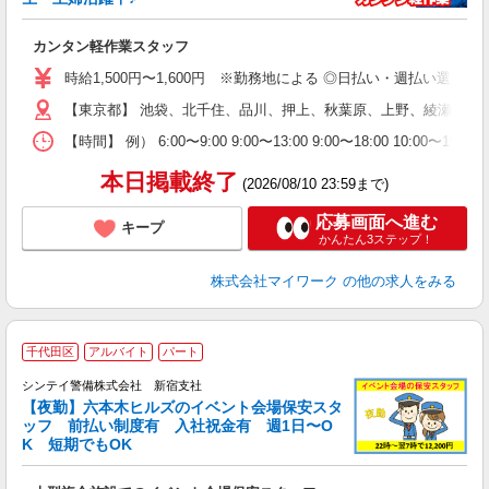
き
カンタン軽作業スタッフ
履
歓
時給1,500円〜1,600円 ※勤務地による ◎日払い・週払い選
躍
（
【東京都】 池袋、北千住、品川、押上、秋葉原、上野、綾瀬、大
週
【時間】 例） 6:00〜9:00 9:00〜13:00 9:00〜1
シ
通
本日掲載終了
(2026/08/10 23:59まで)
応募画面へ進む
キープ
かんたん3ステップ！
株式会社マイワーク
の他の求人をみる
千代田区
アルバイト
パート
シンテイ警備株式会社 新宿支社
【夜勤】六本木ヒルズのイベント会場保安スタ
ッフ 前払い制度有 入社祝金有 週1日〜O
K 短期でもOK
も