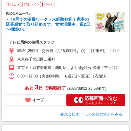
千代田区
アルバイト
パート
株式会社エーワン
＜TV局での清掃ワーク＞未経験歓迎！家事の
延長感覚で取り組めます。女性活躍中。週2日
〜相談OK♪
す
時
テレビ局内の清掃スタッフ
即
夫
時給1,350円＋交通費（月15,000円まで） 【月収例】 ・月収12万
中
東京都千代田区二番町
定
業
東京メトロ有楽町線「麹町駅」より徒歩1分 各線「市ヶ谷駅」より
服
8:00〜17:00（実働8時間） ★週2日〜週5日（応相談）
3
あと
日
で掲載終了
(2026/08/13 23:59まで)
応募画面へ進む
キープ
かんたん3ステップ！
株式会社エーワン
の他の求人をみる