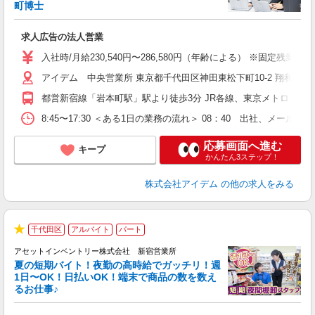
町博士
っ
求人広告の法人営業
入社時/月給230,540円〜286,580円（年齢による） ※固定残
アイデム 中央営業所 東京都千代田区神田東松下町10-2 翔和神田
都営新宿線「岩本町駅」駅より徒歩3分 JR各線、東京メトロ「神
8:45〜17:30 ＜ある1日の業務の流れ＞ 08：40 出社、
応募画面へ進む
キープ
かんたん3ステップ！
株式会社アイデム
の他の求人をみる
千代田区
アルバイト
パート
★
アセットインベントリー株式会社 新宿営業所
夏の短期バイト！夜勤の高時給でガッチリ！週
担
1日〜OK！日払いOK！端末で商品の数を数え
自
るお仕事♪
手