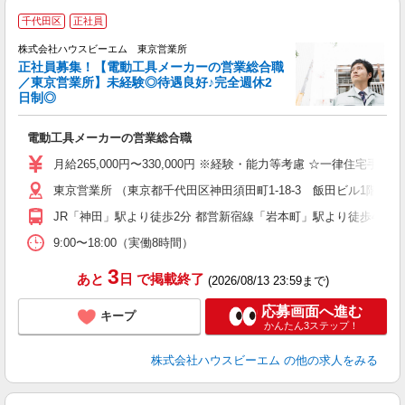
千代田区
正社員
株式会社ハウスビーエム 東京営業所
正社員募集！【電動工具メーカーの営業総合職
／東京営業所】未経験◎待遇良好♪完全週休2
日制◎
の
電動工具メーカーの営業総合職
未
休
月給265,000円〜330,000円 ※経験・能力等考慮 ☆一律住宅手当
東京営業所 （東京都千代田区神田須田町1-18-3 飯田ビル1階）
セ
JR「神田」駅より徒歩2分 都営新宿線「岩本町」駅より徒歩4分
9:00〜18:00（実働8時間）
3
あと
日
で掲載終了
(2026/08/13 23:59まで)
応募画面へ進む
キープ
かんたん3ステップ！
株式会社ハウスビーエム
の他の求人をみる