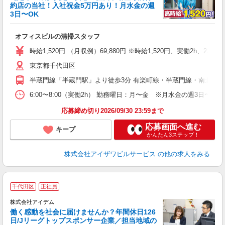
約店の当社！入社祝金5万円あり！月水金の週
3日〜OK
心
オフィスビルの清掃スタッフ
未
ア
時給1,520円 （月収例）69,880円 ※時給1,520円、実働2h、2
時
内
東京都千代田区
半蔵門線「半蔵門駅」より徒歩3分 有楽町線・半蔵門線・南北線「
6:00〜8:00（実働2h） 勤務曜日：月〜金 ※月水金の週3日〜OK
応募締め切り2026/09/30 23:59まで
応募画面へ進む
キープ
かんたん3ステップ！
株式会社アイザワビルサービス
の他の求人をみる
千代田区
正社員
き
株式会社アイデム
働く感動を社会に届けませんか？年間休日126
日/Jリーグトップスポンサー企業／担当地域の