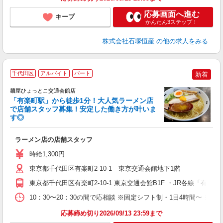
応募画面へ進む
キープ
かんたん3ステップ！
株式会社石塚恒産
の他の求人をみる
千代田区
アルバイト
パート
新着
O
麺屋ひょっとこ交通会館店
「有楽町駅」から徒歩1分！大人気ラーメン店
で店舗スタッフ募集！安定した働き方が叶いま
す◎
ち
ラーメン店の店舗スタッフ
時給1,300円
東京都千代田区有楽町2-10-1 東京交通会館地下1階
東京都千代田区有楽町2-10-1 東京交通会館B1F ・JR各線「
10：30〜20：30の間で応相談 ※固定シフト制・1日4時間〜 ※勤
応募締め切り2026/09/13 23:59まで