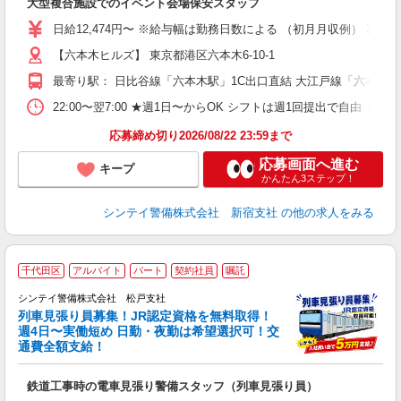
大型複合施設でのイベント会場保安スタッフ
未
業
日給12,474円〜 ※給与幅は勤務日数による （初月月収例） 34
【六本木ヒルズ】 東京都港区六本木6-10-1
最寄り駅： 日比谷線「六本木駅」1C出口直結 大江戸線「六本木
22:00〜翌7:00 ★週1日〜からOK シフトは週1回提出で
応募締め切り2026/08/22 23:59まで
応募画面へ進む
キープ
かんたん3ステップ！
シンテイ警備株式会社 新宿支社
の他の求人をみる
千代田区
アルバイト
パート
契約社員
嘱託
シンテイ警備株式会社 松戸支社
列車見張り員募集！JR認定資格を無料取得！
収
週4日〜実働短め 日勤・夜勤は希望選択可！交
通費全額支給！
て
即
鉄道工事時の電車見張り警備スタッフ（列車見張り員）
～