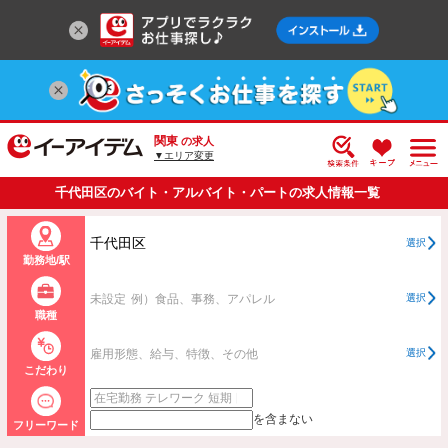
関東
の求人
▼エリア変更
千代田区のバイト・アルバイト・パートの求人情報一覧
千代田区
選択
勤務地/駅
未設定
例）食品、事務、アパレル
選択
職種
雇用形態、給与、特徴、その他
選択
こだわり
を含まない
フリーワード