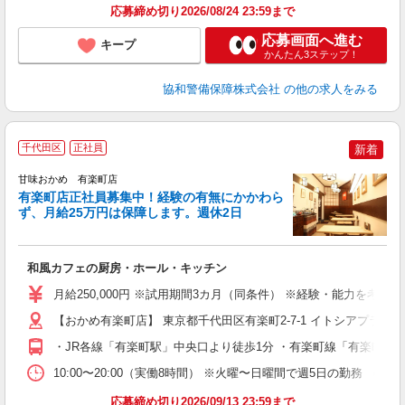
応募締め切り2026/08/24 23:59まで
応募画面へ進む
キープ
かんたん3ステップ！
協和警備保障株式会社
の他の求人をみる
千代田区
正社員
新着
甘味おかめ 有楽町店
有楽町店正社員募集中！経験の有無にかかわら
ず、月給25万円は保障します。週休2日
経
和風カフェの厨房・ホール・キッチン
月給250,000円 ※試用期間3カ月（同条件） ※経験・能力を考慮
【おかめ有楽町店】 東京都千代田区有楽町2-7-1 イトシアプラザ1
・JR各線「有楽町駅」中央口より徒歩1分 ・有楽町線「有楽町駅」
10:00〜20:00（実働8時間） ※火曜〜日曜間で週5日の勤務 （シ
応募締め切り2026/09/13 23:59まで