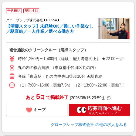
千代田区
契約社員
設
グローブシップ株式会社★P-0554★
【清掃スタッフ】未経験OK／難しい作業なし
／駅直結／一人作業／選べる働き方
ご
未
複合施設のクリーンクルー（清掃スタッフ）
曜
駅
時給1,250円〜1,400円（経験・能力考慮の上） ★22:00〜翌5
与
丸の内の複合施設 （東京都千代田区丸の内）
各線「東京駅」丸の内中央口徒歩10分 ★駅直結
［1］7:00〜16:00（実働7.5h） ［2］13:00〜22:00（実働7.
5
あと
日
で掲載終了
(2026/08/15 23:59まで)
応募画面へ進む
キープ
かんたん3ステップ！
グローブシップ株式会社
の他の求人をみる