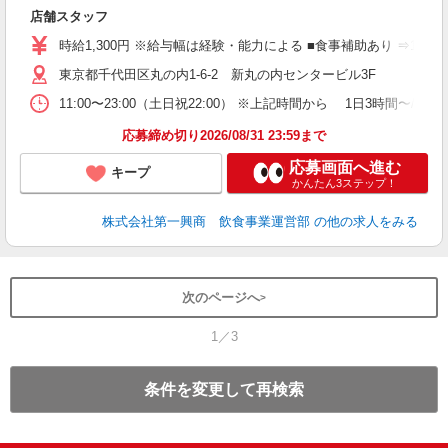
の
店舗スタッフ
入
者
時給1,300円 ※給与幅は経験・能力による ■食事補助あり ⇒1食
主
東京都千代田区丸の内1-6-2 新丸の内センタービル3F
K
る
11:00〜23:00（土日祝22:00） ※上記時間から 1日3
O
場
応募締め切り2026/08/31 23:59まで
W
応募画面へ進む
キープ
かんたん3ステップ！
株式会社第一興商 飲食事業運営部
の他の求人をみる
次のページへ
1／3
条件を変更して再検索