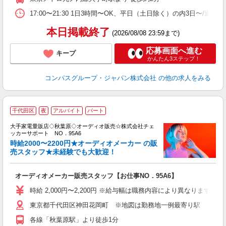
副
17:00〜21:30 1日3時間〜OK、平日（土日除く）の内3日〜/週
本日掲載終了
(2026/08/08 23:59まで)
応募画面へ進む
キープ
かんたん3ステップ！
コンパスグループ・ジャパン株式会社
の他の求人をみる
千代田区
夜
アルバイト
パート
入
大手家電量販店◇秋葉原◇オーディオ販売☆株式会社チェ
歓
ッカーサポート NO．95A6
ブ
時給2000〜2200円★オーディオメーカー の販
高
売スタッフ★未経験でも大歓迎！
昼
員
オーディオメーカー販売スタッフ【お仕事NO．95A6】
時給 2,000円〜2,200円 ※給与幅は職務内容により異なります。
東京都千代田区神田花岡町 ※地図は勤務地一例最寄り駅
各線「秋葉原駅」より徒歩1分