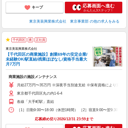
応募画面へ進む
キープ
かんたん3ステップ！
東京美装興業株式会社 東京事業部
の他の求人をみる
3
千代田区
夜
正社員
★
東京美装興業株式会社
【千代田区の商業施設】創業69年の安定企業/
与
未経験OK/駅直結/残業ほぼなし/資格手当最大
当
月7万円
5
入
商業施設の施設メンテナンス
第
ー
月給27万円〜35万円 ※深夜手当別途支給 ※保有資格により変動 ※
昼
東京都千代田区丸の内1-6-4
各線「大手町駅」直結
り
［1］日勤9:00〜18:00（休憩1時間） ［2］宿直9:00〜翌9:30
応募締め切り2026/12/31 23:59まで