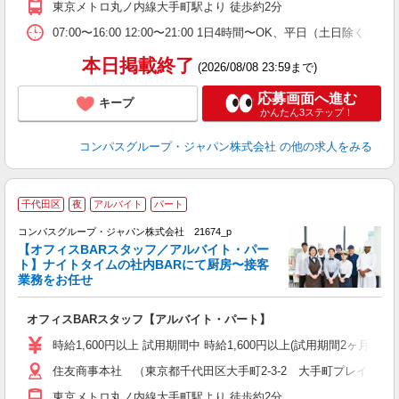
東京メトロ丸ノ内線大手町駅より 徒歩約2分
K
07:00〜16:00 12:00〜21:00 1日4時間〜OK、平日（土日除
本日掲載終了
(2026/08/08 23:59まで)
応募画面へ進む
キープ
かんたん3ステップ！
コンパスグループ・ジャパン株式会社
の他の求人をみる
千代田区
夜
アルバイト
パート
コンパスグループ・ジャパン株式会社 21674_p
く
【オフィスBARスタッフ／アルバイト・パー
ト】ナイトタイムの社内BARにて厨房〜接客
業務をお任せ
大
オフィスBARスタッフ【アルバイト・パート】
入
歓
時給1,600円以上 試用期間中 時給1,600円以上(試用期間2ヶ月
～
住友商事本社 （東京都千代田区大手町2-3-2 大手町プレイスイ
用
O
東京メトロ丸ノ内線大手町駅より 徒歩約2分