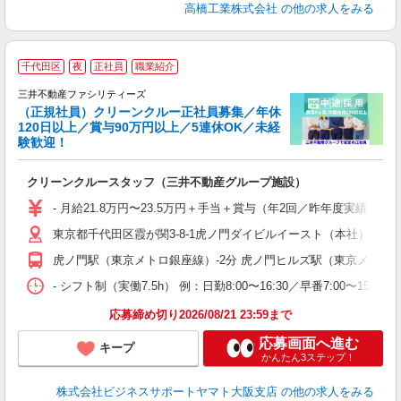
高橋工業株式会社
の他の求人をみる
2
千代田区
夜
正社員
職業紹介
P
ラ
三井不動産ファシリティーズ
（正規社員）クリーンクルー正社員募集／年休
120日以上／賞与90万円以上／5連休OK／未経
（
験歓迎！
円
入
クリーンクルースタッフ（三井不動産グループ施設）
卒
休
- 月給21.8万円〜23.5万円＋手当＋賞与（年2回／昨年度実績
東京都千代田区霞が関3-8-1虎ノ門ダイビルイースト（本社） 本
転
事
虎ノ門駅（東京メトロ銀座線）-2分 虎ノ門ヒルズ駅（東京メトロ
援
- シフト制（実働7.5h） 例：日勤8:00〜16:30／早番7:00〜15:3
応募締め切り2026/08/21 23:59まで
応募画面へ進む
キープ
かんたん3ステップ！
株式会社ビジネスサポートヤマト大阪支店
の他の求人をみる