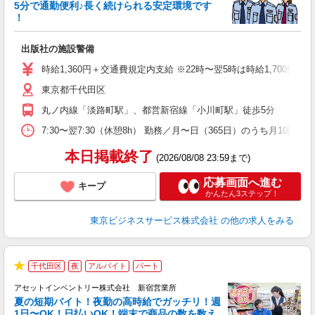
5分で通勤便利♪長く続けられる安定環境です
！
勤
出版社の施設警備
未
（
時給1,360円＋交通費規定内支給 ※22時〜翌5時は時給1,700円 月収例 2
駅
東京都千代田区
丸ノ内線「淡路町駅」、都営新宿線「小川町駅」徒歩5分
7:30〜翌7:30（休憩8h） 勤務／月〜日（365日）のうち月10回
本日掲載終了
(2026/08/08 23:59まで)
応募画面へ進む
キープ
かんたん3ステップ！
東京ビジネスサービス株式会社
の他の求人をみる
千代田区
夜
アルバイト
パート
★
アセットインベントリー株式会社 新宿営業所
夏の短期バイト！夜勤の高時給でガッチリ！週
担
1日〜OK！日払いOK！端末で商品の数を数え