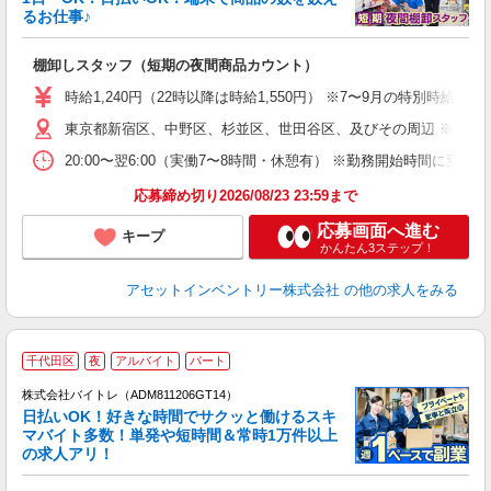
自
るお仕事♪
手
棚卸しスタッフ（短期の夜間商品カウント）
履
学
時給1,240円（22時以降は時給1,550円） ※7〜9月の特別時
日
東京都新宿区、中野区、杉並区、世田谷区、及びその周辺 ※直行
ア
20:00〜翌6:00（実働7〜8時間・休憩有） ※勤務開始時間に
応募締め切り2026/08/23 23:59まで
応募画面へ進む
キープ
かんたん3ステップ！
アセットインベントリー株式会社
の他の求人をみる
千代田区
夜
アルバイト
パート
株式会社バイトレ（ADM811206GT14）
く
日払いOK！好きな時間でサクッと働けるスキ
マバイト多数！単発や短時間＆常時1万件以上
☆
の求人アリ！
験