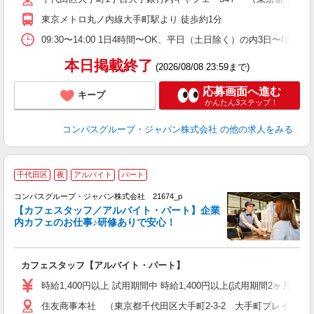
務
東京メトロ丸ノ内線大手町駅より 徒歩約1分
早
09:30〜14:00 1日4時間〜OK、平日（土日除く）の内3日〜/週
本日掲載終了
(2026/08/08 23:59まで)
応募画面へ進む
キープ
かんたん3ステップ！
コンパスグループ・ジャパン株式会社
の他の求人をみる
千代田区
夜
アルバイト
パート
コンパスグループ・ジャパン株式会社 21674_p
く
【カフェスタッフ／アルバイト・パート】企業
内カフェのお仕事♪研修ありで安心！
大
カフェスタッフ【アルバイト・パート】
入
歓
時給1,400円以上 試用期間中 時給1,400円以上(試用期間2ヶ月
～
住友商事本社 （東京都千代田区大手町2-3-2 大手町プレイスイ
用