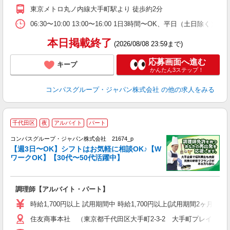
務
東京メトロ丸ノ内線大手町駅より 徒歩約2分
早
06:30〜10:00 13:00〜16:00 1日3時間〜OK、平日（土日除
本日掲載終了
(2026/08/08 23:59まで)
応募画面へ進む
キープ
かんたん3ステップ！
コンパスグループ・ジャパン株式会社
の他の求人をみる
千代田区
夜
アルバイト
パート
コンパスグループ・ジャパン株式会社 21674_p
く
【週3日〜OK】シフトはお気軽に相談OK♪【W
ワークOK】【30代〜50代活躍中】
大
調理師【アルバイト・パート】
入
歓
時給1,700円以上 試用期間中 時給1,700円以上(試用期間2ヶ月
～
住友商事本社 （東京都千代田区大手町2-3-2 大手町プレイスイ
用
勤