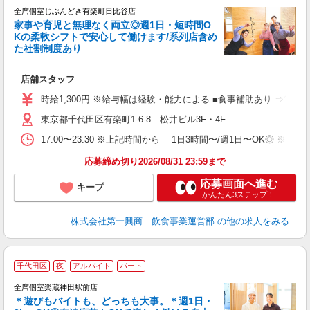
全席個室じぶんどき有楽町日比谷店
あ
家事や育児と無理なく両立◎週1日・短時間O
Kの柔軟シフトで安心して働けます/系列店含め
た社割制度あり
務
店舗スタッフ
入
者
時給1,300円 ※給与幅は経験・能力による ■食事補助あり ⇒1食
主
東京都千代田区有楽町1-6-8 松井ビル3F・4F
K
る
17:00〜23:30 ※上記時間から 1日3時間〜/週1日〜OK
O
場
応募締め切り2026/08/31 23:59まで
W
応募画面へ進む
キープ
かんたん3ステップ！
株式会社第一興商 飲食事業運営部
の他の求人をみる
千代田区
夜
アルバイト
パート
全席個室楽蔵神田駅前店
＊遊びもバイトも、どっちも大事。＊週1日・
し