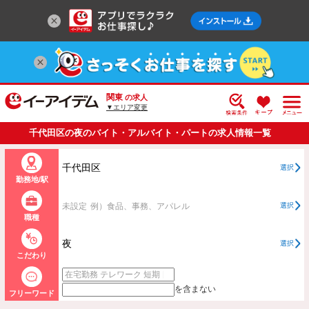
関東
の求人
▼エリア変更
千代田区の夜のバイト・アルバイト・パートの求人情報一覧
千代田区
選択
勤務地/駅
未設定
例）食品、事務、アパレル
選択
職種
夜
選択
こだわり
を含まない
フリーワード