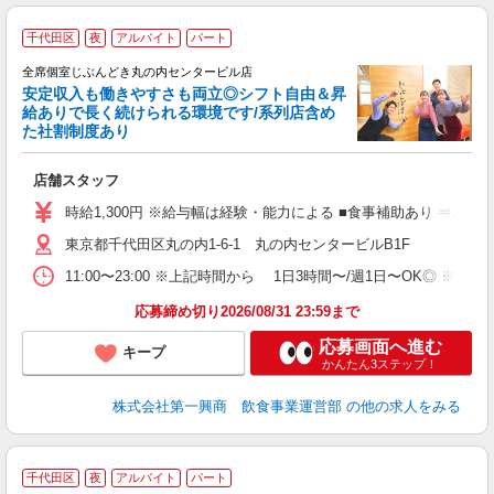
千代田区
夜
アルバイト
パート
全席個室じぶんどき丸の内センタービル店
安定収入も働きやすさも両立◎シフト自由＆昇
げ
給ありで長く続けられる環境です/系列店含め
た社割制度あり
に
続
店舗スタッフ
入
者
時給1,300円 ※給与幅は経験・能力による ■食事補助あり ⇒1食
主
東京都千代田区丸の内1-6-1 丸の内センタービルB1F
K
る
11:00〜23:00 ※上記時間から 1日3時間〜/週1日〜OK
O
場
応募締め切り2026/08/31 23:59まで
W
応募画面へ進む
キープ
かんたん3ステップ！
株式会社第一興商 飲食事業運営部
の他の求人をみる
千代田区
夜
アルバイト
パート