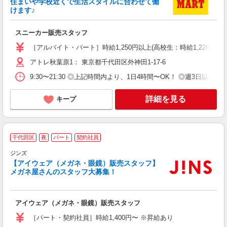
住まいや学校近くで生活スタイルに合わせて働
（
けます♪
直
り
スニーカー販売スタッフ
［アルバイト・パート］時給1,250円以上(高校生：時給1,226円以
アトレ秋葉原1： 東京都千代田区外神田1-17-6
9:30〜21:30 ◎上記時間内より、1日4時間〜OK！ ◎週3日
詳細を見る
キープ
千代田区
夜
パート
契約社員
ジンズ
【アイウェア（メガネ・眼鏡）販売スタッフ】
定
メガネ屋さんのスタッフ大募集！
昇
通
アイウェア（メガネ・眼鏡）販売スタッフ
［パート・契約社員］時給1,400円〜 ※昇給あり