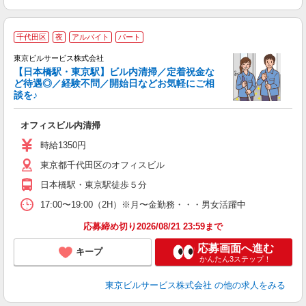
千代田区
夜
アルバイト
パート
東京ビルサービス株式会社
【日本橋駅・東京駅】ビル内清掃／定着祝金な
ど待遇◎／経験不問／開始日などお気軽にご相
い
談を♪
入
フ
オフィスビル内清掃
ダ
昇
時給1350円
東京都千代田区のオフィスビル
研
日本橋駅・東京駅徒歩５分
迎
17:00〜19:00（2H）※月〜金勤務・・・男女活躍中
応募締め切り2026/08/21 23:59まで
応募画面へ進む
キープ
かんたん3ステップ！
東京ビルサービス株式会社
の他の求人をみる