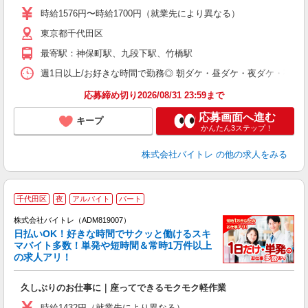
活
時給1576円〜時給1700円（就業先により異なる）
（
東京都千代田区
短
K
最寄駅：神保町駅、九段下駅、竹橋駅
日
髪
週1日以上/お好きな時間で勤務◎ 朝ダケ・昼ダケ・夜ダケ・夜勤など、 ご自
応募締め切り2026/08/31 23:59まで
応募画面へ進む
キープ
かんたん3ステップ！
株式会社バイトレ
の他の求人をみる
千代田区
夜
アルバイト
パート
株式会社バイトレ（ADM819007）
く
日払いOK！好きな時間でサクッと働けるスキ
マバイト多数！単発や短時間＆常時1万件以上
☆
の求人アリ！
験
久しぶりのお仕事に｜座ってできるモクモク軽作業
即
活
時給1432円（就業先により異なる）