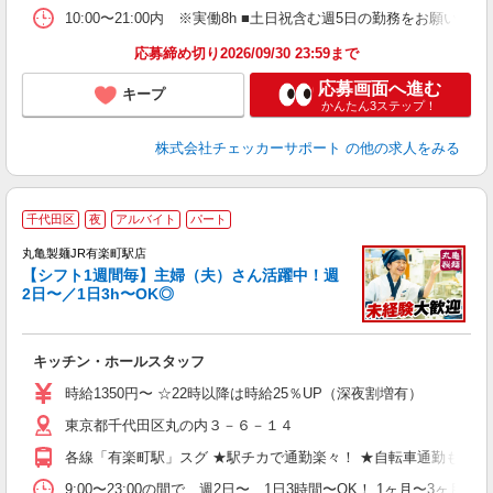
10:00〜21:00内 ※実働8h ■土日祝含む週5日の勤務をお願いしま
応募締め切り2026/09/30 23:59まで
応募画面へ進む
キープ
かんたん3ステップ！
株式会社チェッカーサポート
の他の求人をみる
千代田区
夜
アルバイト
パート
丸亀製麺JR有楽町駅店
【シフト1週間毎】主婦（夫）さん活躍中！週
2日〜／1日3h〜OK◎
ル
キッチン・ホールスタッフ
入
者
時給1350円〜 ☆22時以降は時給25％UP（深夜割増有）
歓
東京都千代田区丸の内３－６－１４
～
り
各線「有楽町駅」スグ ★駅チカで通勤楽々！ ★自転車通勤も可
勤
べ
9:00〜23:00の間で、週2日〜、1日3時間〜OK！ 1ヶ月