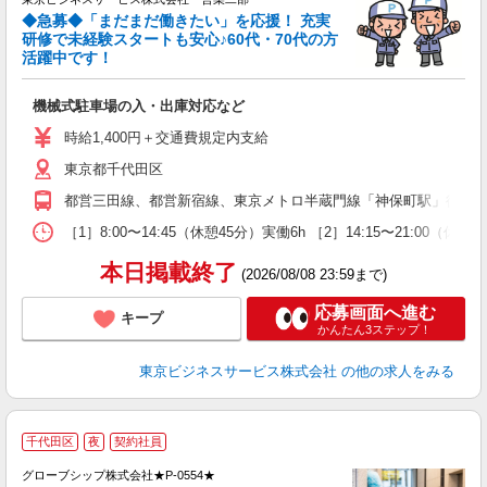
◆急募◆「まだまだ働きたい」を応援！ 充実
研修で未経験スタートも安心♪60代・70代の方
活躍中です！
い
機械式駐車場の入・出庫対応など
未
ア
時給1,400円＋交通費規定内支給
東京都千代田区
都営三田線、都営新宿線、東京メトロ半蔵門線「神保町駅」徒歩5
［1］8:00〜14:45（休憩45分）実働6h ［2］14:15〜21:00
本日掲載終了
(2026/08/08 23:59まで)
応募画面へ進む
キープ
かんたん3ステップ！
東京ビジネスサービス株式会社
の他の求人をみる
千代田区
夜
契約社員
設
グローブシップ株式会社★P-0554★