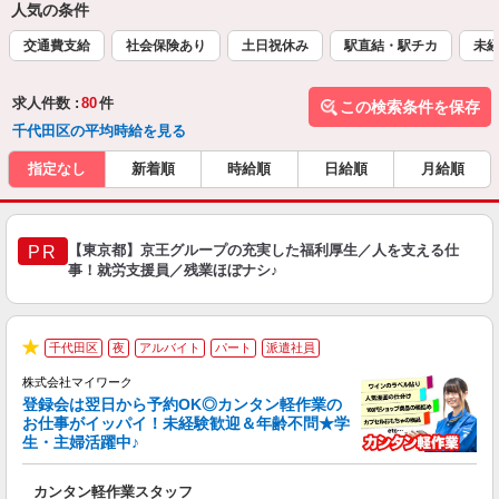
人気の条件
交通費支給
社会保険あり
土日祝休み
駅直結・駅チカ
未
求人件数 :
80
件
この検索条件を保存
千代田区の平均時給を見る
指定なし
新着順
時給順
日給順
月給順
【東京都】京王グループの充実した福利厚生／人を支える仕
PR
事！就労支援員／残業ほぼナシ♪
千代田区
夜
アルバイト
パート
派遣社員
★
株式会社マイワーク
登録会は翌日から予約OK◎カンタン軽作業の
お仕事がイッパイ！未経験歓迎＆年齢不問★学
生・主婦活躍中♪
き
カンタン軽作業スタッフ
履