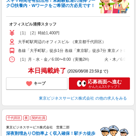
スキマ時間を有効活用！未経験歓迎の清掃ワー
ク◎扶養内・Wワークをご希望の方必見です！
ー
未
オフィスビル清掃スタッフ
学
活
［1］［2］時給1,400円
内
大手町駅周辺のオフィスビル （東京都千代田区）
交
各線「大手町駅」徒歩1分 各線「東京駅」徒歩7分 東京メトロ半
［1］月・水・金／6:00〜8:00（実働2H） 火・木／6:00〜8:30
本日掲載終了
(2026/08/08 23:59まで)
応募画面へ進む
キープ
かんたん3ステップ！
東京ビジネスサービス株式会社
の他の求人をみる
千代田区
夜
契約社員
東京ビジネスサービス株式会社 営業二部
深夜割増あり◎効率よく収入確保！駅チカ徒歩