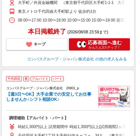
大手町／外資金融機関 （東京都千代田区大手町1-1-1 大手町パ
用
O
東京メトロ千代田線大手町駅より 徒歩約1分
08:00〜17:00 10:00〜19:00 10:00〜15:00 15:00
本日掲載終了
(2026/08/08 23:59まで)
応募画面へ進む
キープ
かんたん3ステップ！
コンパスグループ・ジャパン株式会社
の他の求人をみる
千代田区
夜
アルバイト
パート
コンパスグループ・ジャパン株式会社 20901_p
く
【週3日〜OK】大手企業での安定してお仕事
しませんか♪シフト相談OK♪
大
調理補助【アルバイト・パート】
入
歓
時給1,300円以上 試用期間中 時給1,300円以上(試用期間2ヶ月
～
千代田区大手町1丁目大手銀行内キャフェ 34Ｆ （東京都千代田区大
用