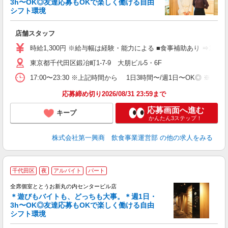
3h〜OK◎友達応募もOKで楽しく働ける自由
シフト環境
ラ
の
店舗スタッフ
入
者
時給1,300円 ※給与幅は経験・能力による ■食事補助あり ⇒1食
主
東京都千代田区鍛冶町1-7-9 大朋ビル5・6F
K
る
17:00〜23:30 ※上記時間から 1日3時間〜/週1日〜OK
O
場
応募締め切り2026/08/31 23:59まで
W
応募画面へ進む
キープ
かんたん3ステップ！
株式会社第一興商 飲食事業運営部
の他の求人をみる
千代田区
夜
アルバイト
パート
全席個室ととうお新丸の内センタービル店
＊遊びもバイトも、どっちも大事。＊週1日・
し
3h〜OK◎友達応募もOKで楽しく働ける自由
シフト環境
ラ