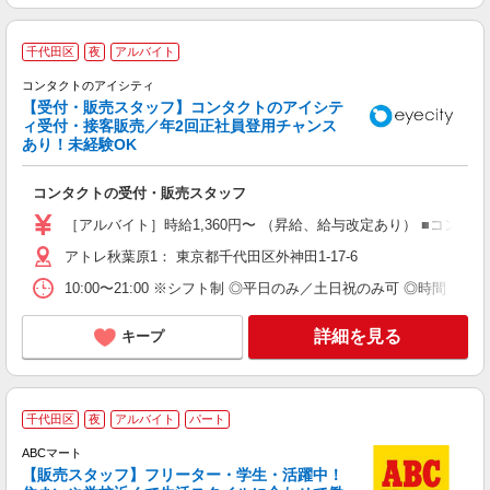
千代田区
夜
アルバイト
コンタクトのアイシティ
【受付・販売スタッフ】コンタクトのアイシテ
ィ受付・接客販売／年2回正社員登用チャンス
あり！未経験OK
ま
未
コンタクトの受付・販売スタッフ
内
み
［アルバイト］時給1,360円〜 （昇給、給与改定あり） ■コンタク
社
アトレ秋葉原1： 東京都千代田区外神田1-17-6
10:00〜21:00 ※シフト制 ◎平日のみ／土日祝のみ可 ◎時間・曜
詳細を見る
キープ
千代田区
夜
アルバイト
パート
え
ABCマート
フ
【販売スタッフ】フリーター・学生・活躍中！
未