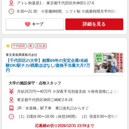
アトレ秋葉原1： 東京都千代田区外神田1-17-6
9:30〜21:30 ※実働8時間、シフト制 ※残業時間月平均5h ◎最
詳細を見る
キープ
3
千代田区
夜
正社員
★
東京美装興業株式会社
【千代田区の大学】創業69年の安定企業/未経
与
験OK/駅チカ/残業ほぼなし/資格手当最大月7万
（
円
・
入
大学の施設保守・点検スタッフ
第
ー
月給25万円〜40万円 ※深夜手当別途支給 ※保有資格により変動 ※
昼
東京都千代田区神田三崎町2-9-18
JR「水道橋」駅下車 東口改札口からすぐ
り
［1］日勤9:00〜18:00（休憩1時間） ［2］宿直9:00〜翌9:0
応募締め切り2026/12/31 23:59まで