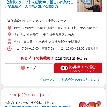
【清掃スタッフ】未経験OK／難しい作業なし
／駅直結／一人作業／選べる働き方
ご
未
複合施設のクリーンクルー（清掃スタッフ）
曜
駅
時給1,250円〜1,400円（経験・能力考慮の上） ★22:00〜翌5
与
丸の内の複合施設 （東京都千代田区丸の内）
各線「東京駅」丸の内中央口徒歩10分 ★駅直結
［1］7:00〜16:00（実働7.5h） ［2］13:00〜22:00（実働7.
7
あと
日
で掲載終了
(2026/08/15 23:59まで)
応募画面へ進む
キープ
かんたん3ステップ！
グローブシップ株式会社
の他の求人をみる
千代田区
夜
アルバイト
パート
1
東京ビジネスサービス株式会社 営業二部