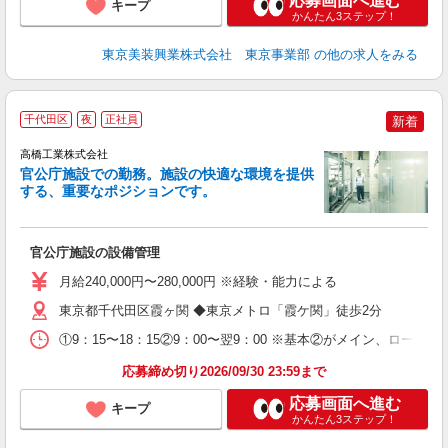
応募画面へ進む
キープ
かんたん3ステップ！
東京美装興業株式会社 東京事業部
の他の求人をみる
千代田区
夜
正社員
新着
高橋工業株式会社
官公庁施設での勤務。施設の快適な環境を提供
分
する、重要なポジションです。
活
官公庁施設の設備管理
入
不
月給240,000円〜280,000円 ※経験・能力による
中
時
東京都千代田区霞ヶ関 ◆東京メトロ「霞ケ関」徒歩2分
会
①9：15〜18：15②9：00〜翌9：00 ※基本②がメイン、ロー
応募締め切り2026/09/30 23:59まで
応募画面へ進む
キープ
かんたん3ステップ！