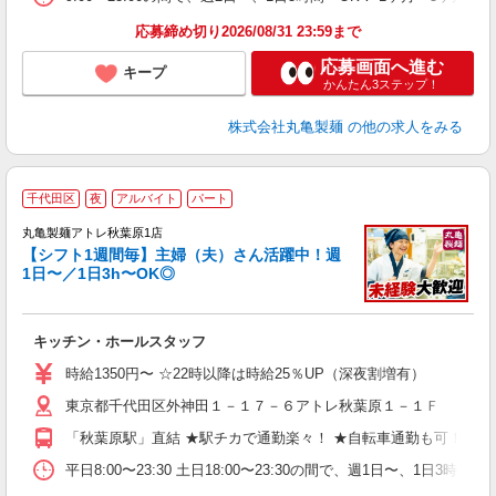
迎
応募締め切り2026/08/31 23:59まで
応募画面へ進む
キープ
かんたん3ステップ！
株式会社丸亀製麺
の他の求人をみる
千代田区
夜
アルバイト
パート
丸亀製麺アトレ秋葉原1店
【シフト1週間毎】主婦（夫）さん活躍中！週
1日〜／1日3h〜OK◎
ル
キッチン・ホールスタッフ
入
者
時給1350円〜 ☆22時以降は時給25％UP（深夜割増有）
不
東京都千代田区外神田１－１７－６アトレ秋葉原１－１Ｆ
中
り
「秋葉原駅」直結 ★駅チカで通勤楽々！ ★自転車通勤も可！（駐
退
由
平日8:00〜23:30 土日18:00〜23:30の間で、週1日
型