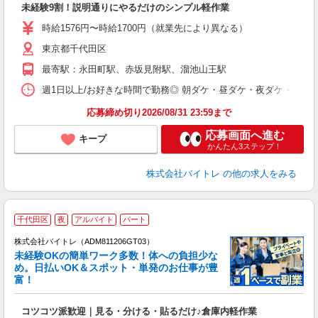
未経験9割！説明通りにやるだけのシンプル軽作業
即
活
時給1576円〜時給1700円（就業先により異なる）
（
東京都千代田区
短
K
最寄駅：永田町駅、赤坂見附駅、溜池山王駅
日
髪
週1日以上/お好きな時間で勤務◎ 朝ダケ・昼ダケ・夜ダケ・夜勤など、 ご自
応募締め切り2026/08/31 23:59まで
応募画面へ進む
キープ
かんたん3ステップ！
株式会社バイトレ
の他の求人をみる
千代田区
夜
アルバイト
パート
株式会社バイトレ（ADM811206GT03）
未経験OKの簡単ワーク多数！体への負担少な
め。日払いOK＆スポット・単発のお仕事が豊
富！
ス
ロ
コツコツ派歓迎｜見る・分ける・貼るだけ♪倉庫内軽作業
即