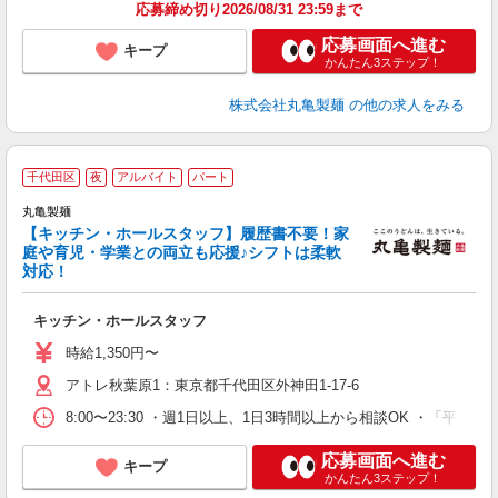
応募締め切り2026/08/31 23:59まで
応募画面へ進む
キープ
かんたん3ステップ！
株式会社丸亀製麺
の他の求人をみる
千代田区
夜
アルバイト
パート
丸亀製麺
【キッチン・ホールスタッフ】履歴書不要！家
庭や育児・学業との両立も応援♪シフトは柔軟
対応！
員
な
キッチン・ホールスタッフ
未
タ
時給1,350円〜
（
アトレ秋葉原1：東京都千代田区外神田1-17-6
日
勤
8:00〜23:30 ・週1日以上、1日3時間以上から相談OK
交
与
応募画面へ進む
キープ
かんたん3ステップ！