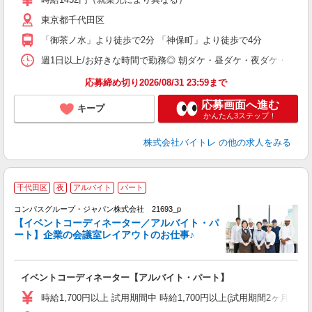
（
東京都千代田区
短
K
「御茶ノ水」より徒歩で2分 「神保町」より徒歩で4分
日
髪
週1日以上/お好きな時間で勤務◎ 朝ダケ・昼ダケ・夜ダケ・夜勤など、 ご自
応募締め切り2026/08/31 23:59まで
応募画面へ進む
キープ
かんたん3ステップ！
株式会社バイトレ
の他の求人をみる
千代田区
夜
アルバイト
パート
コンパスグループ・ジャパン株式会社 21693_p
く
【イベントコーディネーター／アルバイト・パ
ート】企業の会議室レイアウトのお仕事♪
大
イベントコーディネーター【アルバイト・パート】
入
歓
時給1,700円以上 試用期間中 時給1,700円以上(試用期間2ヶ月
～