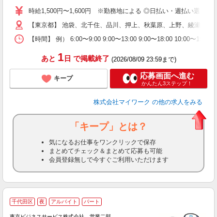
歓
時給1,500円〜1,600円 ※勤務地による ◎日払い・週払い選
躍
【東京都】 池袋、北千住、品川、押上、秋葉原、上野、綾瀬、大
（
週
【時間】 例） 6:00〜9:00 9:00〜13:00 9:00〜1
シ
通
1
あと
日
で掲載終了
(2026/08/09 23:59まで)
応募画面へ進む
キープ
かんたん3ステップ！
株式会社マイワーク
の他の求人をみる
「キープ」とは？
気になるお仕事をワンクリックで保存
まとめてチェック＆まとめて応募も可能
会員登録無しで今すぐご利用いただけます
千代田区
夜
アルバイト
パート
東京ビジネスサービス株式会社 営業二部