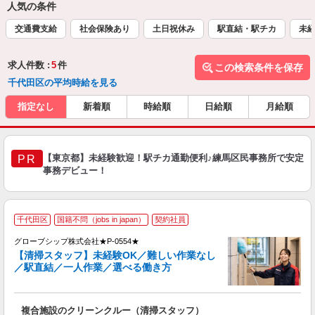
人気の条件
交通費支給
社会保険あり
土日祝休み
駅直結・駅チカ
未
求人件数 :
5
件
この検索条件を保存
千代田区の平均時給を見る
指定なし
新着順
時給順
日給順
月給順
【東京都】未経験歓迎！駅チカ通勤便利♪練馬区民事務所で安定
PR
事務デビュー！
千代田区
国籍不問（jobs in japan）
契約社員
設
グローブシップ株式会社★P-0554★
【清掃スタッフ】未経験OK／難しい作業なし
／駅直結／一人作業／選べる働き方
ご
未
複合施設のクリーンクルー（清掃スタッフ）
曜