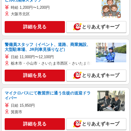
ビルの清掃スタッフ
時給 1,200円〜1,200円
大阪市北区
詳細を見る
とりあえずキープ
警備員スタッフ（イベント、道路、商業施設、
大型駐車場、JR列車見張りなど）
日給 11,000円〜12,100円
栃木市・小山市・さいたま市西区・さいたま市岩槻区・久喜市・蓮田
詳細を見る
とりあえずキープ
マイクロバスにて教習所に通う生徒の送迎ドラ
イバー
日給 15,850円
箕面市
詳細を見る
とりあえずキープ