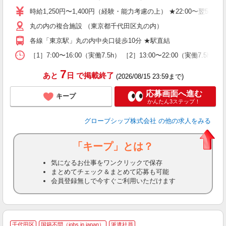
駅
時給1,250円〜1,400円（経験・能力考慮の上） ★22:00〜翌5
与
丸の内の複合施設 （東京都千代田区丸の内）
各線「東京駅」丸の内中央口徒歩10分 ★駅直結
［1］7:00〜16:00（実働7.5h） ［2］13:00〜22:00（実働7.
7
あと
日
で掲載終了
(2026/08/15 23:59まで)
応募画面へ進む
キープ
かんたん3ステップ！
グローブシップ株式会社
の他の求人をみる
「キープ」とは？
気になるお仕事をワンクリックで保存
まとめてチェック＆まとめて応募も可能
会員登録無しで今すぐご利用いただけます
千代田区
国籍不問（jobs in japan）
派遣社員