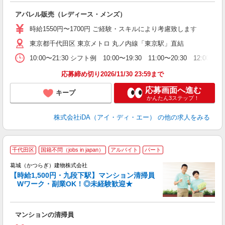
か
アパレル販売（レディース・メンズ）
入
日
時給1550円〜1700円 ご経験・スキルにより考慮致します
（
東京都千代田区 東京メトロ 丸ノ内線「東京駅」直結
友
主
10:00〜21:30 シフト例 10:00〜19:30 11:00〜20
語
ぼ
応募締め切り2026/11/30 23:59まで
あ
応募画面へ進む
キープ
かんたん3ステップ！
株式会社iDA（アイ・ディ・エー）
の他の求人をみる
千代田区
国籍不問（jobs in japan）
アルバイト
パート
葛城（かつらぎ）建物株式会社
【時給1,500円・九段下駅】マンション清掃員
Wワーク・副業OK！◎未経験歓迎★
い
入
マンションの清掃員
夫