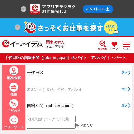
関東
の求人
▼エリア変更
千代田区の国籍不問（jobs in japan）のバイト・アルバイト・パート
の求人情報一覧
千代田区
選択
勤務地/駅
未設定
例）食品、事務、アパレル
選択
職種
国籍不問（jobs in japan）
選択
こだわり
を含まない
フリーワード