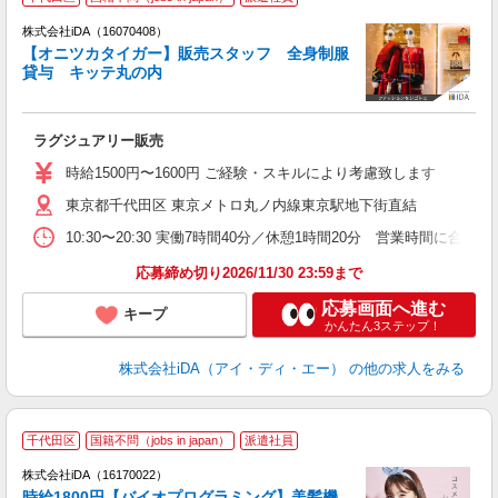
ョ
株式会社iDA（16070408）
【オニツカタイガー】販売スタッフ 全身制服
研
貸与 キッテ丸の内
か
ラグジュアリー販売
入
日
時給1500円〜1600円 ご経験・スキルにより考慮致します
友
東京都千代田区 東京メトロ丸ノ内線東京駅地下街直結
第
語
10:30〜20:30 実働7時間40分／休憩1時間20分 営業時間
務
K
応募締め切り2026/11/30 23:59まで
応募画面へ進む
キープ
かんたん3ステップ！
株式会社iDA（アイ・ディ・エー）
の他の求人をみる
千代田区
国籍不問（jobs in japan）
派遣社員
ョ
株式会社iDA（16170022）
時給1800円【バイオプログラミング】美髪機