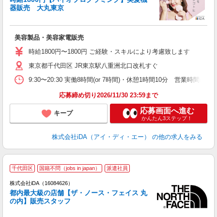
研
器販売 大丸東京
か
美容製品・美容家電販売
入
日
時給1800円〜1800円 ご経験・スキルにより考慮致します
東京都千代田区 JR東京駅八重洲北口改札すぐ
迎
9:30〜20:30 実働8時間(or 7時間)・休憩1時間10分 営
あ
額
応募締め切り2026/11/30 23:59まで
応募画面へ進む
キープ
かんたん3ステップ！
株式会社iDA（アイ・ディ・エー）
の他の求人をみる
千代田区
国籍不問（jobs in japan）
派遣社員
ョ
株式会社iDA（16084626）
都内最大級の店舗【ザ・ノース・フェイス 丸
研
の内】販売スタッフ