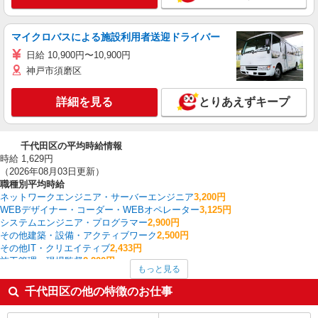
マイクロバスによる施設利用者送迎ドライバー
日給 10,900円〜10,900円
神戸市須磨区
詳細を見る
とりあえずキープ
千代田区の平均時給情報
時給 1,629円
（2026年08月03日更新）
職種別平均時給
ネットワークエンジニア・サーバーエンジニア
3,200円
WEBデザイナー・コーダー・WEBオペレーター
3,125円
システムエンジニア・プログラマー
2,900円
その他建築・設備・アクティブワーク
2,500円
その他IT・クリエイティブ
2,433円
施工管理・現場監督
2,200円
もっと見る
ルートセールス
2,200円
WEBディレクター・WEBプロデューサー
2,083円
千代田区の他の特徴のお仕事
CADオペレーター・積算
2,050円
ライター・編集・校正・フォトグラファー
2,000円