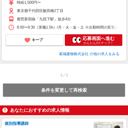
中
時給1,500円〜
内
東京都千代田区飯田橋2丁目
内
都営新宿線「九段下駅」徒歩4分
8:00〜9:30（実働1.5h）/月・火・金・土 ※出勤時間の変更は可能
応募画面へ進む
キープ
かんたん3ステップ！
葛城建物株式会社
の他の求人をみる
1／1
条件を変更して再検索
あなたにおすすめの求人情報
個別指導講師