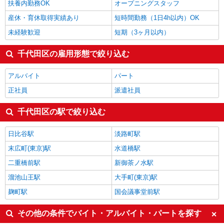
扶養内勤務OK
オープニングスタッフ
千代田区の他の職種の平均時給を見る
産休・育休取得実績あり
短時間勤務（1日4h以内）OK
未経験歓迎
短期（3ヶ月以内）
千代田区の雇用形態で絞り込む
アルバイト
パート
正社員
派遣社員
千代田区の駅で絞り込む
日比谷駅
淡路町駅
末広町(東京)駅
水道橋駅
二重橋前駅
新御茶ノ水駅
溜池山王駅
大手町(東京)駅
麹町駅
国会議事堂前駅
その他の条件でバイト・アルバイト・パートを探す