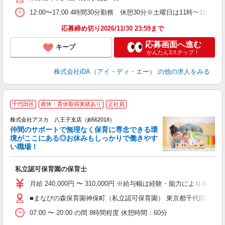
日
12:00〜17:00 4時間30分勤務 休憩30分※土曜日は11
実
応募締め切り2026/11/30 23:59まで
応募画面へ進む
キープ
かんたん3ステップ！
株式会社iDA（アイ・ディ・エー）
の他の求人をみる
千代田区
産休・育休取得実績あり
正社員
株式会社アスカ 八王子支店（jb562018）
仲間のサポートで無理なく保育に専念できる環
境がここにある◎お休みもしっかりで働きやす
い職場！
面
私立認可保育園の保育士
入
不
月給 240,000円 〜 310,000円 ※給与幅は経験・能力により考慮 賞
休
■まなびの森保育園神保町（私立認可保育園） 東京都千代田区神
満
07:00 〜 20:00 の間 8時間程度 休憩時間：60分
族