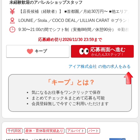
未経験歓迎のアパレルショップスタッフ
迎
【店長候補（経験者）】 ■首都圏／月給30万円〜 ■他エリア／月給25万
型
LOUNIE／Stola.／COCO DEAL／LILLIAN 
9:30〜21:00の間でシフト制（実働8時間／休憩90分） ※勤務時
り
応募締め切り2026/11/30 23:59まで
応募画面へ進む
キープ
かんたん3ステップ！
アイア株式会社
の他の求人をみる
「キープ」とは？
気になるお仕事をワンクリックで保存
まとめてチェック＆まとめて応募も可能
会員登録無しで今すぐご利用いただけます
千代田区
産休・育休取得実績あり
アルバイト
パート