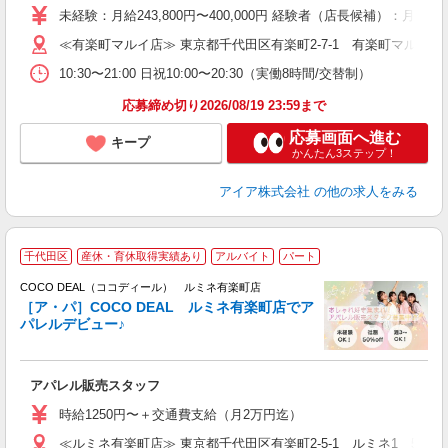
未経験：月給243,800円〜400,000円 経験者（店長候補
迎
≪有楽町マルイ店≫ 東京都千代田区有楽町2-7-1 有楽町マルイ4
型
10:30〜21:00 日祝10:00〜20:30（実働8時間/交替制）
り
応募締め切り2026/08/19 23:59まで
応募画面へ進む
キープ
かんたん3ステップ！
アイア株式会社
の他の求人をみる
千代田区
産休・育休取得実績あり
アルバイト
パート
ー
COCO DEAL（ココディール） ルミネ有楽町店
［ア・パ］COCO DEAL ルミネ有楽町店でア
パレルデビュー♪
制
アパレル販売スタッフ
入
時給1250円〜＋交通費支給（月2万円迄）
迎
≪ルミネ有楽町店≫ 東京都千代田区有楽町2-5-1 ルミネ1 5F
型