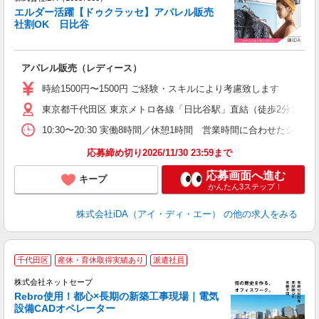
エルダー活躍【ドゥクラッセ】アパレル販売
研
社割OK 日比谷
か
アパレル販売（レディース）
入
日
時給1500円〜1500円 ご経験・スキルにより考慮致します
書
東京都千代田区 東京メトロ各線「日比谷駅」直結（徒歩2分）
歴
躍
10:30〜20:30 実働8時間／休憩1時間 営業時間に合わせたシ
中
高
応募締め切り2026/11/30 23:59まで
応募画面へ進む
キープ
かんたん3ステップ！
株式会社iDA（アイ・ディ・エー）
の他の求人をみる
千代田区
産休・育休取得実績あり
派遣社員
図
株式会社ネットセーブ
Rebro使用！都心×長期の新築工事現場｜電気
設備CADオペレーター
な