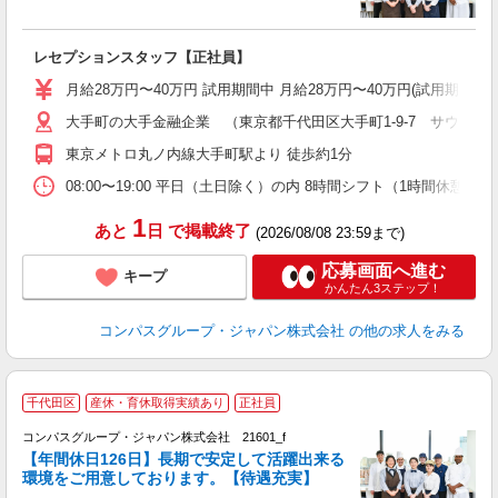
す
入
卒
レセプションスタッフ【正社員】
ミ
あ
月給28万円〜40万円 試用期間中 月給28万円〜40万円(試用期
休
大手町の大手金融企業 （東京都千代田区大手町1-9-7 サウスタワ
O
東京メトロ丸ノ内線大手町駅より 徒歩約1分
08:00〜19:00 平日（土日除く）の内 8時間シフト（1時間休憩） 
1
あと
日
で掲載終了
(2026/08/08 23:59まで)
応募画面へ進む
キープ
かんたん3ステップ！
コンパスグループ・ジャパン株式会社
の他の求人をみる
千代田区
産休・育休取得実績あり
正社員
コンパスグループ・ジャパン株式会社 21601_f
【年間休日126日】長期で安定して活躍出来る
環境をご用意しております。【待遇充実】