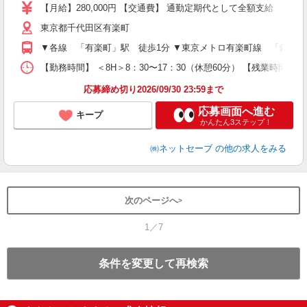
【月給】280,000円 【交通費】 通勤定期代として全額支給
迎
東京都千代田区有楽町
日
▼各線 「有楽町」駅 徒歩1分 ▼東京メトロ有楽町線 「銀座一
な
【勤務時間】 ＜8H＞8：30〜17：30（休憩60分） 【残業時間
役
応募締め切り2026/09/30 23:59まで
応募画面へ進む
キープ
かんたん3ステップ！
㈱ネットセーブ
の他の求人をみる
次のページへ
1／7
条件を変更して再検索