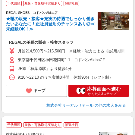
「
千代田区
産休・育休取得実績あり
契約社員
い
REGAL SHOES ヨドバシAkiba店
★靴の販売・接客★充実の待遇でしっかり働き
たいあなたに！正社員登用のチャンスあり◎≪
未経験OK！≫
お
REGALの革靴の販売・接客スタッフ
未
ワ
月給214,500円〜215,500円 ※経験・能力による ※試用期間（
東京都千代田区神田花岡町1-1 ヨドバシAkiba7Ｆ
度
JR線「秋葉原駅」より徒歩1分
9:10〜22:10 のうち実働8時間 休憩90分（シフト制）
応募画面へ進む
キープ
かんたん3ステップ！
株式会社リーガルリテール
の他の求人をみる
千代田区
産休・育休取得実績あり
派遣社員
ョ
株式会社iDA（16087860）