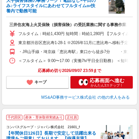
大手損害保険の事務ワーク！電話なし×平日の
み♪ライフスタイルにあわせてフルタイムor扶
養内で勤務可能
現
三井住友海上火災保険（損害保険）の受託業務に関する事務作業 （デ
未
ダ
フルタイム：時給1,430円 短時間：時給1,280円 【フルタイム
の
東京都渋谷区恵比寿1-28-1 ※2026年11月に恵比寿へ移転予定。
り
・JR山手線・埼京線「恵比寿駅」東口から徒歩7分 ・東京メトロ
＜フルタイム＞ 9:00〜17:00（実働7h/平日全日勤務） ＜短時
応募締め切り2026/09/07 23:59まで
応募画面へ進む
キープ
かんたん3ステップ！
MS&AD事務サービス株式会社
の他の求人をみる
千代田区
産休・育休取得実績あり
正社員
コンパスグループ・ジャパン株式会社 21601_f
【年間休日126日】長期で安定して活躍出来る
環境をご用意しております。【待遇充実】