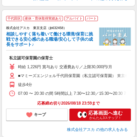
千代田区
産休・育休取得実績あり
アルバイト
パート
株式会社アスカ 東京支店（jb632458）
相談しやすく落ち着いて働ける環境/保育に挑
戦できる安心感のある職場/安心して子供の成
長をサポート♪
面
私立認可保育園の保育士
入
不
時給 1,226円 賞与あり 交通費あり／上限30,000円/月
祝
■マミーズエンジェル千代田保育園（私立認可保育園） 東京都千代
残
実
徒歩4分
07:00 〜 20:30 の間 5時間以上 7:30〜12:30／15:30〜2
応募締め切り2026/08/18 23:59まで
応募画面へ進む
キープ
かんたん3ステップ！
株式会社アスカ
の他の求人をみる