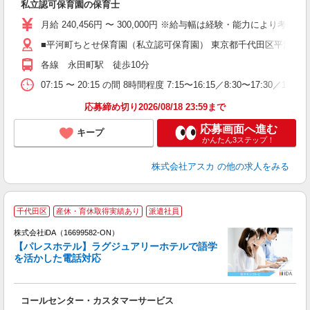
私立認可保育園の保育士
入
不
月給 240,456円 〜 300,000円 ※給与幅は経験・能力により
あ
■平河町ちとせ保育園（私立認可保育園） 東京都千代田区平河町21
各線 永田町駅 徒歩10分
ど
07:15 〜 20:15 の間 8時間程度 7:15〜16:15／8:
応募締め切り2026/08/18 23:59まで
応募画面へ進む
キープ
かんたん3ステップ！
株式会社アスカ
の他の求人をみる
千代田区
産休・育休取得実績あり
派遣社員
株式会社iDA（16699582-ON）
【パレスホテル】ラグジュアリーホテルで語学
を活かした電話対応
た
コールセンター・カスタマーサービス
入