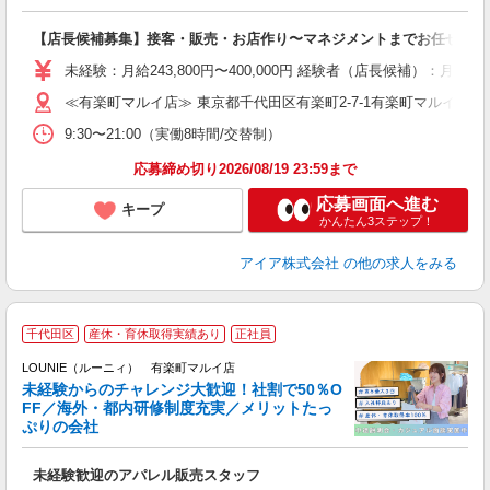
い
【店長候補募集】接客・販売・お店作り〜マネジメントまでお任せしま
入
た
未経験：月給243,800円〜400,000円 経験者（店長候補）
ス
≪有楽町マルイ店≫ 東京都千代田区有楽町2-7-1有楽町マルイ4F
ぼ
9:30〜21:00（実働8時間/交替制）
割
応募締め切り2026/08/19 23:59まで
応募画面へ進む
キープ
かんたん3ステップ！
アイア株式会社
の他の求人をみる
千代田区
産休・育休取得実績あり
正社員
ご
連
LOUNIE（ルーニィ） 有楽町マルイ店
未経験からのチャレンジ大歓迎！社割で50％O
FF／海外・都内研修制度充実／メリットたっ
ぷりの会社
い
未経験歓迎のアパレル販売スタッフ
入