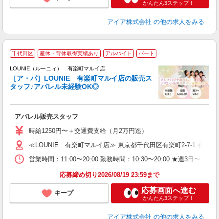
かんたん3ステップ！
アイア株式会社
の他の求人をみる
千代田区
産休・育休取得実績あり
アルバイト
パート
へ
け
LOUNIE（ルーニィ） 有楽町マルイ店
［ア・パ］LOUNIE 有楽町マルイ店の販売ス
タッフ♪アパレル未経験OK◎
し
アパレル販売スタッフ
入
時給1250円〜＋交通費支給（月2万円迄）
迎
≪LOUNIE 有楽町マルイ店≫ 東京都千代田区有楽町2-7-1 有楽町
型
営業時間：11:00〜20:00 勤務時間：10:30〜20:00 ★
り
応募締め切り2026/08/19 23:59まで
応募画面へ進む
キープ
かんたん3ステップ！
アイア株式会社
の他の求人をみる