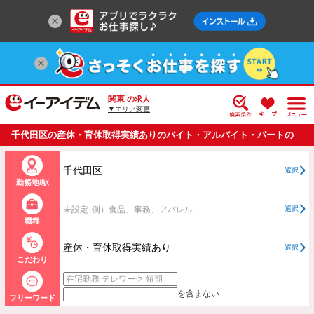
関東
の求人
▼エリア変更
千代田区の産休・育休取得実績ありのバイト・アルバイト・パートの
求人情報一覧
千代田区
選択
勤務地/駅
未設定
例）食品、事務、アパレル
選択
職種
産休・育休取得実績あり
選択
こだわり
を含まない
フリーワード