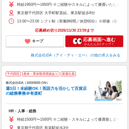
日
時給1950円〜1950円 ※ご経験やスキルによって優遇いたします
東京都千代田区 大手町駅直結、東京駅徒歩8分
語
駅
13:00〜23:00 シフト制（実働8時間／休憩60分）※研修（
応募締め切り2026/11/30 23:59まで
応募画面へ進む
キープ
かんたん3ステップ！
株式会社iDA（アイ・ディ・エー）
の他の求人をみる
千代田区
産休・育休取得実績あり
派遣社員
株式会社iDA（16593655-ON）
週3日！未経験OK！英語力を活かして百貨店
の総務事務＠有楽町
た
HR・人事・総務
入
由
時給1500円〜1500円 ※ご経験・スキルによって優遇致します。
エ
東京都千代田区 有楽駅徒歩3分
ム