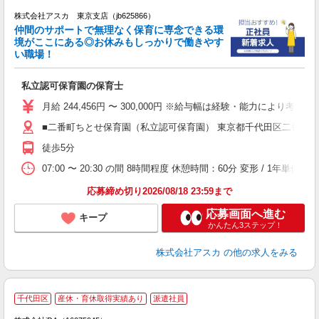
株式会社アスカ 東京支店（jb625866）
仲間のサポートで無理なく保育に専念できる環
境がここにある◎お休みもしっかりで働きやす
い職場！
面
私立認可保育園の保育士
入
不
月給 244,456円 〜 300,000円 ※給与幅は経験・能力によ
あ
■二番町ちとせ保育園（私立認可保育園） 東京都千代田区二番町7
徒歩5分
ど
07:00 〜 20:30 の間 8時間程度 休憩時間：60分 変形 / 1年
応募締め切り2026/08/18 23:59まで
応募画面へ進む
キープ
かんたん3ステップ！
株式会社アスカ
の他の求人をみる
千代田区
産休・育休取得実績あり
派遣社員