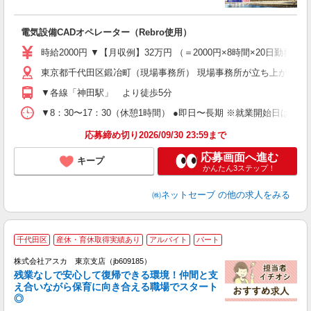
加
電気設備CADオペレーター（Rebro使用）
入
経
時給2000円 ▼【月収例】32万円 （＝2000円×8時間×20日
歴
東京都千代田区鍛冶町（現場事務所） 現場事務所が立ち上がるま
躍
2
▼各線「神田駅」 より徒歩5分
型
副
▼8：30〜17：30（休憩1時間） ●即日〜長期 ※就業開始日はご
研
応募締め切り2026/09/30 23:59まで
応募画面へ進む
キープ
かんたん3ステップ！
㈱ネットセーブ
の他の求人をみる
千代田区
産休・育休取得実績あり
アルバイト
パート
株式会社アスカ 東京支店（jb609185）
残業なしで安心して復帰できる環境！仲間と支
え合いながら保育に向き合える職場でスタート
◎