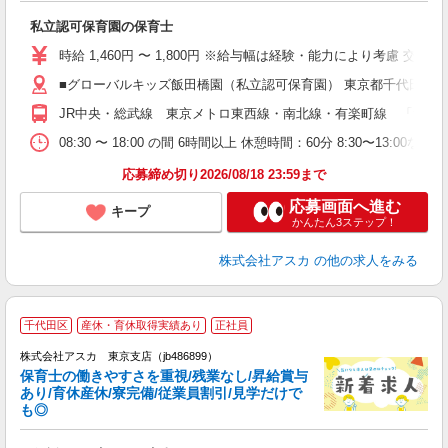
面
私立認可保育園の保育士
入
不
時給 1,460円 〜 1,800円 ※給与幅は経験・能力により考慮 交通費あ
な
■グローバルキッズ飯田橋園（私立認可保育園） 東京都千代田区富士見
研
JR中央・総武線 東京メトロ東西線・南北線・有楽町線 「飯田
08:30 〜 18:00 の間 6時間以上 休憩時間：60分 8:30〜13:0
応募締め切り2026/08/18 23:59まで
応募画面へ進む
キープ
かんたん3ステップ！
株式会社アスカ
の他の求人をみる
千代田区
産休・育休取得実績あり
正社員
株式会社アスカ 東京支店（jb486899）
保育士の働きやすさを重視/残業なし/昇給賞与
あり/育休産休/寮完備/従業員割引/見学だけで
も◎
面