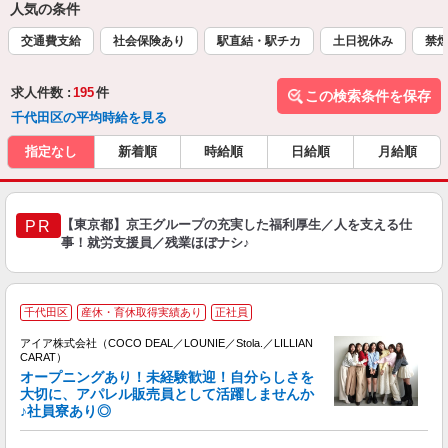
人気の条件
交通費支給
社会保険あり
駅直結・駅チカ
土日祝休み
禁
求人件数 :
195
件
この検索条件を保存
千代田区の平均時給を見る
指定なし
新着順
時給順
日給順
月給順
【東京都】京王グループの充実した福利厚生／人を支える仕
PR
事！就労支援員／残業ほぼナシ♪
千代田区
産休・育休取得実績あり
正社員
アイア株式会社（COCO DEAL／LOUNIE／Stola.／LILLIAN
CARAT）
オープニングあり！未経験歓迎！自分らしさを
大切に、アパレル販売員として活躍しませんか
♪社員寮あり◎
と
入