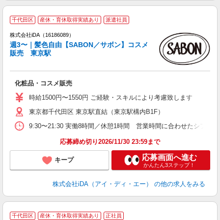
千代田区
産休・育休取得実績あり
派遣社員
ョ
株式会社iDA（16186089）
週3〜｜髪色自由【SABON／サボン】コスメ
研
販売 東京駅
か
化粧品・コスメ販売
入
日
時給1500円〜1550円 ご経験・スキルにより考慮致します
東京都千代田区 東京駅直結（東京駅構内B1F）
迎
ぼ
9:30〜21:30 実働8時間／休憩1時間 営業時間に合わせたシフ
結
応募締め切り2026/11/30 23:59まで
応募画面へ進む
キープ
かんたん3ステップ！
株式会社iDA（アイ・ディ・エー）
の他の求人をみる
千代田区
産休・育休取得実績あり
正社員