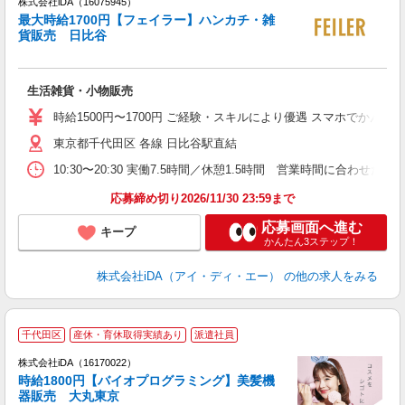
株式会社iDA（16075945）
最大時給1700円【フェイラー】ハンカチ・雑
貨販売 日比谷
た
生活雑貨・小物販売
入
交
時給1500円〜1700円 ご経験・スキルにより優遇 スマホでか
東京都千代田区 各線 日比谷駅直結
学
休
10:30〜20:30 実働7.5時間／休憩1.5時間 営業時間に合わ
あ
応募締め切り2026/11/30 23:59まで
応募画面へ進む
キープ
かんたん3ステップ！
株式会社iDA（アイ・ディ・エー）
の他の求人をみる
千代田区
産休・育休取得実績あり
派遣社員
ョ
株式会社iDA（16170022）
時給1800円【バイオプログラミング】美髪機
研
器販売 大丸東京