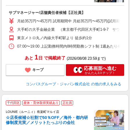
サブマネージャー/店舗責任者候補【正社員】
入
卒
月給35万円〜45万円 試用期間中 月給35万円〜45万円(試用期
ミ
大手町の大手金融企業 （東京都千代田区大手町1-9-7 サウスタワ
あ
休
東京メトロ丸ノ内線大手町駅より 徒歩約1分
直
07:00〜19:00 上記勤務時間内8時間勤務シフト制 1週あたり40時間
1
あと
日
で掲載終了
(2026/08/08 23:59まで)
応募画面へ進む
キープ
かんたん3ステップ！
コンパスグループ・ジャパン株式会社
の他の求人をみる
千代田区
産休・育休取得実績あり
正社員
ご
連
LOUNIE（ルーニィ）有楽町マルイ店
☆店長候補☆社割で50％OFF／海外・都内研
修制度充実／メリットたっぷりの会社