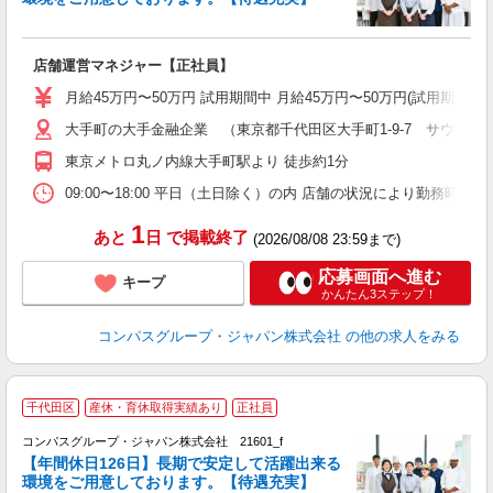
で
店舗運営マネジャー【正社員】
入
卒
月給45万円〜50万円 試用期間中 月給45万円〜50万円(試用期
ミ
大手町の大手金融企業 （東京都千代田区大手町1-9-7 サウスタワ
あ
休
東京メトロ丸ノ内線大手町駅より 徒歩約1分
平
09:00〜18:00 平日（土日除く）の内 店舗の状況により勤務時間
1
あと
日
で掲載終了
(2026/08/08 23:59まで)
応募画面へ進む
キープ
かんたん3ステップ！
コンパスグループ・ジャパン株式会社
の他の求人をみる
千代田区
産休・育休取得実績あり
正社員
コンパスグループ・ジャパン株式会社 21601_f
【年間休日126日】長期で安定して活躍出来る
環境をご用意しております。【待遇充実】