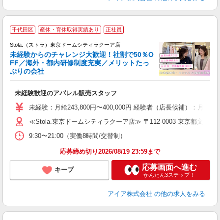
千代田区
産休・育休取得実績あり
正社員
ご
連
Stola.（ストラ）東京ドームシティラクーア店
未経験からのチャレンジ大歓迎！社割で50％O
FF／海外・都内研修制度充実／メリットたっ
ぷりの会社
い
未経験歓迎のアパレル販売スタッフ
入
未経験：月給243,800円〜400,000円 経験者（店長候補
迎
≪Stola.東京ドームシティラクーア店≫ 〒112-0003 東京都文京区
型
9:30〜21:00（実働8時間/交替制）
り
応募締め切り2026/08/19 23:59まで
応募画面へ進む
キープ
かんたん3ステップ！
アイア株式会社
の他の求人をみる