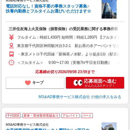
MS&AD事務サービス株式会社
電話対応なし！資格不要の事務スタッフ募集♪
扶養内勤務とフルタイムお選びいただけます☆
て
未
三井住友海上火災保険（損害保険）の受託業務に関する事務作業 （デ
（
給
フルタイム：時給1,430円 短時間：時給1,280円 【フルタイム
産
東京都千代田区神田駿河台3-2-1 新お茶の水アーバントリニティ
・東京メトロ千代田線「新御茶ノ水駅」より徒歩1分（駅直結） ・
＜フルタイム＞ 9:00〜17:00（実働7h/平日全日勤務） ＜
応募締め切り2026/09/08 23:59まで
応募画面へ進む
キープ
かんたん3ステップ！
MS&AD事務サービス株式会社
の他の求人をみる
千代田区
産休・育休取得実績あり
アルバイト
パート
MS&AD事務サービス株式会社