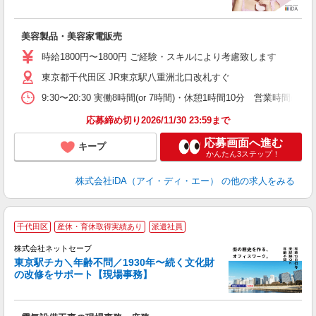
か
美容製品・美容家電販売
入
日
時給1800円〜1800円 ご経験・スキルにより考慮致します
東京都千代田区 JR東京駅八重洲北口改札すぐ
迎
9:30〜20:30 実働8時間(or 7時間)・休憩1時間10分 営
あ
額
応募締め切り2026/11/30 23:59まで
応募画面へ進む
キープ
かんたん3ステップ！
株式会社iDA（アイ・ディ・エー）
の他の求人をみる
千代田区
産休・育休取得実績あり
派遣社員
株式会社ネットセーブ
東京駅チカ＼年齢不問／1930年〜続く文化財
の改修をサポート【現場事務】
可
ー