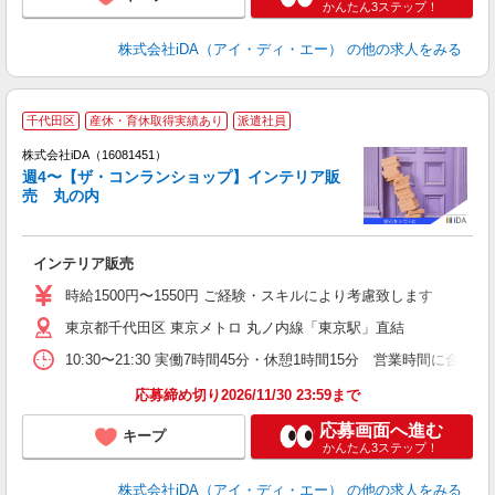
かんたん3ステップ！
株式会社iDA（アイ・ディ・エー）
の他の求人をみる
千代田区
産休・育休取得実績あり
派遣社員
株式会社iDA（16081451）
週4〜【ザ・コンランショップ】インテリア販
売 丸の内
た
インテリア販売
入
日
時給1500円〜1550円 ご経験・スキルにより考慮致します
者
東京都千代田区 東京メトロ 丸ノ内線「東京駅」直結
～
取
10:30〜21:30 実働7時間45分・休憩1時間15分 営業時
応募締め切り2026/11/30 23:59まで
応募画面へ進む
キープ
かんたん3ステップ！
株式会社iDA（アイ・ディ・エー）
の他の求人をみる