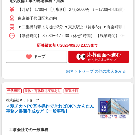
電気設備工事の現場事務・庶務
入
資
【時給】 1700円 【月収例】 27万2000円 （＝1700円×8時間
ラ
東京都千代田区丸の内
入
自
▼二重橋前駅より徒歩2分 ▼東京駅より徒歩3分 ▼有楽町駅より徒
カ
業
【勤務時間】 8：30〜17：30（休憩1時間） 【残業時間】 0〜10
休
応募締め切り2026/09/30 23:59まで
応募画面へ進む
キープ
かんたん3ステップ！
㈱ネットセーブ
の他の求人をみる
千代田区
産休・育休取得実績あり
派遣社員
株式会社ネットセーブ
い
＜駅チカ＞PC基本操作できればOK＼かんたん
事務／書類作成など【一般事務】
安
工事会社での一般事務
入