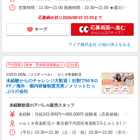
営業時間：11:00〜21:00 勤務時間：10:30〜21:00 ★
り
応募締め切り2026/08/19 23:59まで
応募画面へ進む
キープ
かんたん3ステップ！
アイア株式会社
の他の求人をみる
千代田区
産休・育休取得実績あり
正社員
ご
連
COCO DEAL（ココディール） ルミネ有楽町店
未経験からのチャレンジ大歓迎！社割で50％O
FF／海外・都内研修制度充実／メリットたっ
ぷりの会社
い
未経験歓迎のアパレル販売スタッフ
入
未経験：月給243,800円〜400,000円 経験者（店長候補）
迎
≪ルミネ有楽町店≫ 東京都千代田区有楽町2-5-1 ルミネ1 5F 
型
［平日］10:30〜21:30 ［土・日・祝］10:30〜21:00 （実働8時間