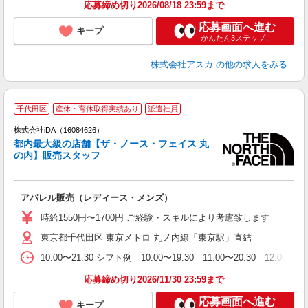
応募締め切り2026/08/18 23:59まで
応募画面へ進む
キープ
かんたん3ステップ！
株式会社アスカ
の他の求人をみる
千代田区
産休・育休取得実績あり
派遣社員
ョ
株式会社iDA（16084626）
都内最大級の店舗【ザ・ノース・フェイス 丸
研
の内】販売スタッフ
か
アパレル販売（レディース・メンズ）
入
日
時給1550円〜1700円 ご経験・スキルにより考慮致します
（
東京都千代田区 東京メトロ 丸ノ内線「東京駅」直結
友
主
10:00〜21:30 シフト例 10:00〜19:30 11:00〜20
語
ぼ
応募締め切り2026/11/30 23:59まで
あ
応募画面へ進む
キープ