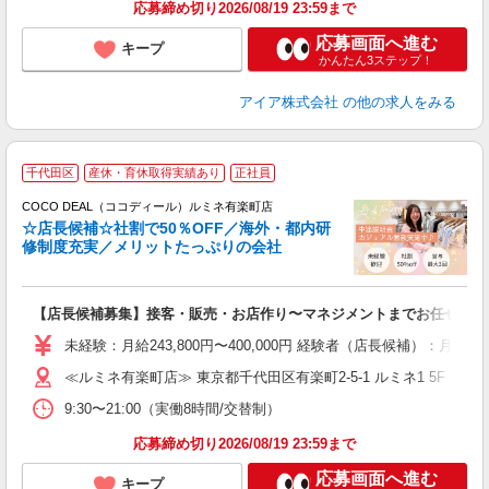
り
応募締め切り2026/08/19 23:59まで
応募画面へ進む
キープ
かんたん3ステップ！
アイア株式会社
の他の求人をみる
千代田区
産休・育休取得実績あり
正社員
ご
連
COCO DEAL（ココディール）ルミネ有楽町店
☆店長候補☆社割で50％OFF／海外・都内研
修制度充実／メリットたっぷりの会社
い
【店長候補募集】接客・販売・お店作り〜マネジメントまでお任せしま
入
た
未経験：月給243,800円〜400,000円 経験者（店長候補）
ス
≪ルミネ有楽町店≫ 東京都千代田区有楽町2-5-1 ルミネ1 5F
ぼ
9:30〜21:00（実働8時間/交替制）
割
応募締め切り2026/08/19 23:59まで
応募画面へ進む
キープ