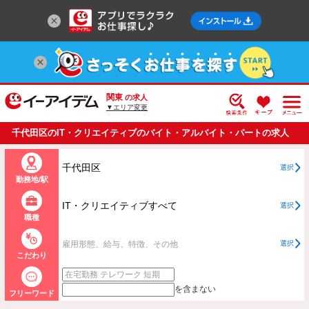
関東
の求人
▼エリア変更
千代田区のIT・クリエイティブのバイト・アルバイト・パートの求人
情報一覧
千代田区
選択
勤務地/駅
IT・クリエイティブすべて
選択
職種
雇用形態、給与、特徴、その他
選択
こだわり
を含まない
フリーワード