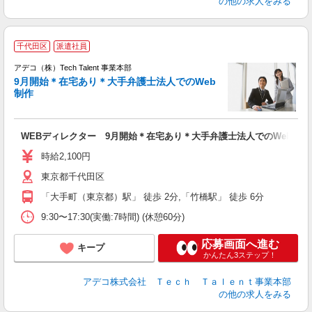
の他の求人をみる
千代田区
派遣社員
アデコ（株）Tech Talent 事業本部
9月開始＊在宅あり＊大手弁護士法人でのWeb
制作
エ
エ
WEBディレクター 9月開始＊在宅あり＊大手弁護士法人でのWeb制作
未
時給2,100円
東京都千代田区
「大手町（東京都）駅」 徒歩 2分,「竹橋駅」 徒歩 6分
9:30〜17:30(実働:7時間) (休憩60分)
応募画面へ進む
キープ
かんたん3ステップ！
アデコ株式会社 Ｔｅｃｈ Ｔａｌｅｎｔ事業本部
の他の求人をみる