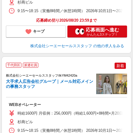
杉商ビル
9:15〜18:15（実働8時間／休憩1時間） 2026年10月1日〜2027
応募締め切り2026/08/20 23:59まで
応募画面へ進む
キープ
かんたん3ステップ！
株式会社シーエーセールススタッフ
の他の求人をみる
千代田区
派遣社員
新着
未
株式会社シーエーセールススタッフ/tkYM42420a
大手求人広告会社グループ｜メール対応メイン
の事務スタッフ
WEBオペレーター
時給1600円 月収例：256,000円（時給1,600円×8時間×月20日勤務
杉商ビル
9:15〜18:15（実働8時間／休憩1時間） 2026年10月1日〜2027