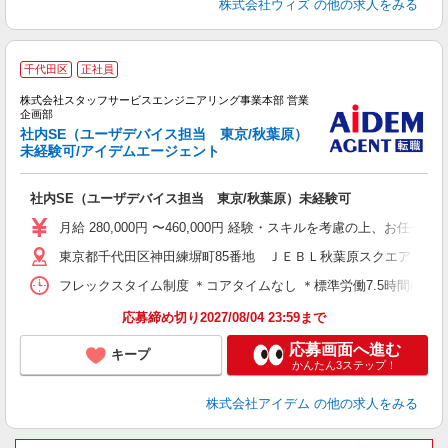
株式会社ウィズ
の他の求人をみる
千代田区
正社員
ッ
株式会社スタッフサービスエンジニアリング事業本部 営業
導
企画部
名
社内SE（ユーザデバイス担当 東京/秋葉原）
未経験可/アイデムエージェント
り
社内SE（ユーザデバイス担当 東京/秋葉原）未経験可
月給 280,000円 〜460,000円 経験・スキルを考慮の上、お
東京都千代田区神田練塀町85番地 ＪＥＢＬ秋葉原スクエア
フレックスタイム制度 ＊コアタイムなし ＊標準労働7.5時間/フレキシブ
応募締め切り2027/08/04 23:59まで
応募画面へ進む
キープ
かんたん3ステップ！
株式会社アイデム
の他の求人をみる