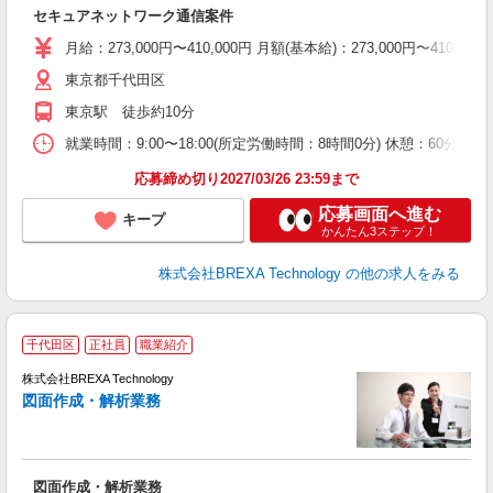
セキュアネットワーク通信案件
月給：273,000円〜410,000円 月額(基本給)：273,00
東京都千代田区
東京駅 徒歩約10分
就業時間：9:00〜18:00(所定労働時間：8時間0分) 休憩：6
応募締め切り2027/03/26 23:59まで
応募画面へ進む
キープ
かんたん3ステップ！
株式会社BREXA Technology
の他の求人をみる
千代田区
正社員
職業紹介
株式会社BREXA Technology
図面作成・解析業務
度
図面作成・解析業務