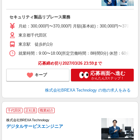
定
セキュリティ製品リプレース業務
月給：300,000円〜370,000円 月額(基本給)：300,00
東京都千代田区
東京駅 徒歩約1分
就業時間：9:00〜18:00(所定労働時間：8時間0分) 休憩：60
応募締め切り2027/03/26 23:59まで
応募画面へ進む
キープ
かんたん3ステップ！
株式会社BREXA Technology
の他の求人をみる
千代田区
正社員
職業紹介
株式会社BREXA Technology
デジタルサービスエンジニア