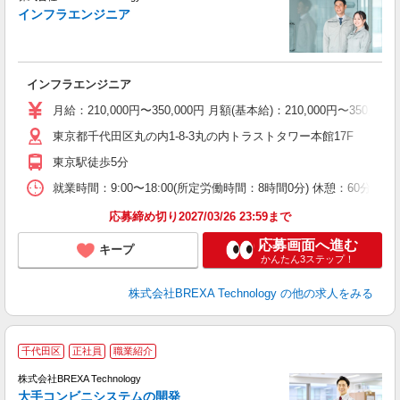
インフラエンジニア
流
インフラエンジニア
月給：210,000円〜350,000円 月額(基本給)：210,00
東京都千代田区丸の内1-8-3丸の内トラストタワー本館17F
東京駅徒歩5分
就業時間：9:00〜18:00(所定労働時間：8時間0分) 休憩：60分
応募締め切り2027/03/26 23:59まで
応募画面へ進む
キープ
かんたん3ステップ！
株式会社BREXA Technology
の他の求人をみる
千代田区
正社員
職業紹介
株式会社BREXA Technology
大手コンビニシステムの開発