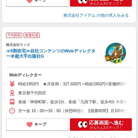
キープ
かんたん3ステップ！
株式会社アイデム
の他の求人をみる
千代田区
派遣社員
株式会社ウィズ
≪5割在宅≫自社コンテンツのWebディレクタ
労
ー＠超大手出版社G
W
卒
問
Webディレクター
服
ワ
時給1950円 ★月収例：327,600円⇒時給1950円×実働8時間×21日
り
東京都千代田区
各線「神保町駅」徒歩2分、各線「九段下駅」徒歩4分 ※業務に慣
月〜金 10：00〜19：00（休憩60分） 【残業時間】月10H程
応募画面へ進む
キープ
かんたん3ステップ！