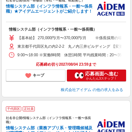
社名非公開/採用・研修部（本社・一般職、転勤無し）
ー
情報システム部（インフラ情報系・一般〜係長
職）★アイデムエージェントがご紹介します！
情報システム部（インフラ情報系・一般〜係長職）
【基本給】 270,000円/月〜370,000円/月 ※係長採用の
東京都千代田区丸の内2-2-2 丸ノ内三井ビルディング 【変更の
9:00〜18:00 ※実働8時間 休憩1時間 平均残業時間：20〜3
応募締め切り2027/08/04 23:59まで
応募画面へ進む
キープ
かんたん3ステップ！
株式会社アイデム
の他の求人をみる
千代田区
正社員
社名非公開/情報システム部（インフラ情報系・一般〜係長
ー
職）
情報システム部（業務アプリ系・管理職候補及