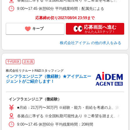
各拠点に準ずる ※全国転勤可能性有り ※ご希望を考慮したうえで
9:00〜17:45 休憩60分 平均残業時間：配属先による
応募締め切り2027/08/04 23:59まで
応募画面へ進む
キープ
かんたん3ステップ！
株式会社アイデム
の他の求人をみる
千代田区
正社員
株式会社リクルートR&Dスタッフィング
インフラエンジニア（微経験）★アイデムエー
ジェントがご紹介します！
げ
インフラエンジニア（微経験）
■月給：21万円〜30万円 ※経験・能力・前給を考慮の上、決定い
各拠点に準ずる ※全国転勤可能性あり ※ご希望を踏まえ、相談の
9:00〜17:45 休憩60分 平均残業時間：20時間