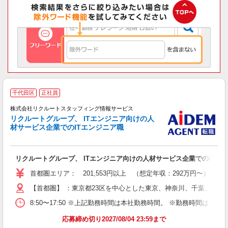
千代田区
正社員
株式会社リクルートスタッフィング情報サービス
リクルートグループ、 ITエンジニア向けの人
材サービス企業でのITエンジニア職
験
リクルートグループ、 ITエンジニア向けの人材サービス企業でのITエ
首都圏エリア： 201,553円以上 （想定年収：292万円〜
【首都圏】 ：東京都23区を中心とした東京、神奈川、千葉、埼
8:50〜17:50 ※上記勤務時間は本社勤務時間。 ※勤務時間は
応募締め切り2027/08/04 23:59まで