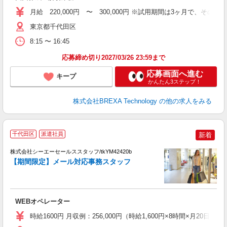
月給 220,000円 〜 300,000円 ※試用期間は3ヶ月で、
東京都千代田区
8:15 〜 16:45
応募締め切り2027/03/26 23:59まで
応募画面へ進む
キープ
かんたん3ステップ！
株式会社BREXA Technology
の他の求人をみる
2
千代田区
派遣社員
新着
未
株式会社シーエーセールススタッフ/tkYM42420b
【期間限定】メール対応事務スタッフ
WEBオペレーター
時給1600円 月収例：256,000円（時給1,600円×8時間×月20日勤務