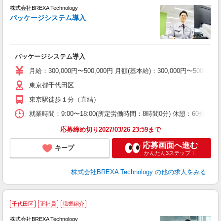
株式会社BREXA Technology
パッケージシステム導入
向
パッケージシステム導入
月給：300,000円〜500,000円 月額(基本給)：300,0
東京都千代田区
東京駅徒歩１分（直結）
就業時間：9:00〜18:00(所定労働時間：8時間0分) 休憩：60
応募締め切り2027/03/26 23:59まで
応募画面へ進む
キープ
かんたん3ステップ！
株式会社BREXA Technology
の他の求人をみる
千代田区
正社員
職業紹介
が
株式会社BREXA Technology