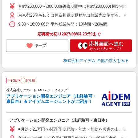
月給\250,000〜\300,000(研修期間中は月給\230,000)
東京都23区もしくは神奈川県※勤務地は就業先に準ずる。 ■本社 東
9:30〜18:00 60分 平均残業時間：10時間〜20時間
応募締め切り2027/08/04 23:59まで
応募画面へ進む
キープ
かんたん3ステップ！
株式会社アイデム
の他の求人をみる
千代田区
正社員
株式会社リクルートR&Dスタッフィング
アプリケーション開発エンジニア（未経験可・
東日本）★アイデムエージェントがご紹介！
げ
アプリケーション開発エンジニア（未経験可・東日本）
■月給：21万円〜44万円 ※経験・能力・前給を考慮の上、決定い