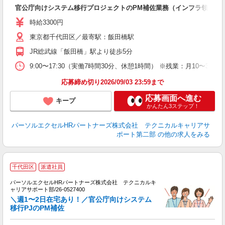
官公庁向けシステム移行プロジェクトのPM補佐業務（インフラ領域メ
時給3300円
東京都千代田区／最寄駅：飯田橋駅
JR総武線「飯田橋」駅より徒歩5分
9:00〜17:30（実働7時間30分、休憩1時間） ※残業：月10
応募締め切り2026/09/03 23:59まで
応募画面へ進む
キープ
かんたん3ステップ！
パーソルエクセルHRパートナーズ株式会社 テクニカルキャリアサ
ポート第二部
の他の求人をみる
千代田区
派遣社員
パーソルエクセルHRパートナーズ株式会社 テクニカルキ
な
ャリアサポート部/26-0527400
ミ
＼週1〜2日在宅あり！／官公庁向けシステム
日
移行PJのPM補佐
ー