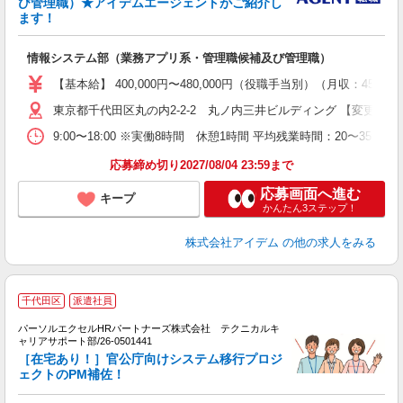
び管理職）★アイデムエージェントがご紹介し
ます！
情報システム部（業務アプリ系・管理職候補及び管理職）
【基本給】 400,000円〜480,000円（役職手当別）（月収：4
東京都千代田区丸の内2-2-2 丸ノ内三井ビルディング 【変更の
9:00〜18:00 ※実働8時間 休憩1時間 平均残業時間：20〜3
応募締め切り2027/08/04 23:59まで
応募画面へ進む
キープ
かんたん3ステップ！
株式会社アイデム
の他の求人をみる
千代田区
派遣社員
パーソルエクセルHRパートナーズ株式会社 テクニカルキ
な
ャリアサポート部/26-0501441
ミ
［在宅あり！］官公庁向けシステム移行プロジ
日
ェクトのPM補佐！
ー