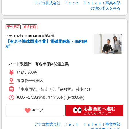
アデコ株式会社 Ｔｅｃｈ Ｔａｌｅｎｔ事業本部
の他の求人をみる
千代田区
派遣社員
アデコ（株）Tech Talent 事業本部
【有名半導体関連企業】電磁界解析・SI/PI解
析
エ
エ
ハード系設計 有名半導体関連企業
高
時給3,500円
東京都千代田区
「半蔵門駅」 徒歩 1分,「麹町駅」 徒歩 4分
9:00〜17:30(実働:7時間30分) (休憩60分)
応募画面へ進む
キープ
かんたん3ステップ！
アデコ株式会社 Ｔｅｃｈ Ｔａｌｅｎｔ事業本部