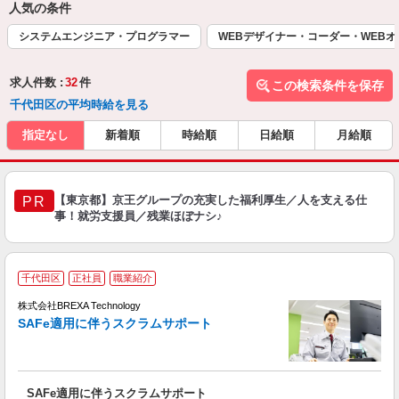
人気の条件
システムエンジニア・プログラマー
WEBデザイナー・コーダー・WEB
求人件数 :
32
件
この検索条件を保存
千代田区の平均時給を見る
指定なし
新着順
時給順
日給順
月給順
【東京都】京王グループの充実した福利厚生／人を支える仕
PR
事！就労支援員／残業ほぼナシ♪
千代田区
正社員
職業紹介
株式会社BREXA Technology
SAFe適用に伴うスクラムサポート
定
SAFe適用に伴うスクラムサポート