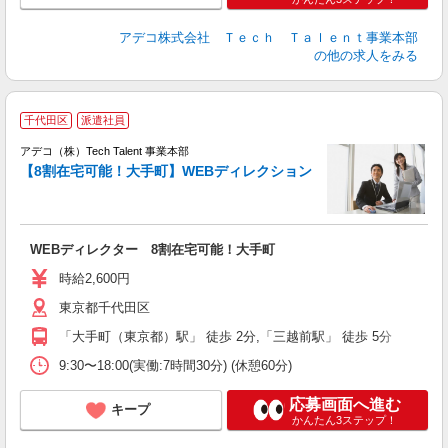
アデコ株式会社 Ｔｅｃｈ Ｔａｌｅｎｔ事業本部
の他の求人をみる
千代田区
派遣社員
アデコ（株）Tech Talent 事業本部
【8割在宅可能！大手町】WEBディレクション
エ
エ
WEBディレクター 8割在宅可能！大手町
高
時給2,600円
東京都千代田区
「大手町（東京都）駅」 徒歩 2分,「三越前駅」 徒歩 5分
9:30〜18:00(実働:7時間30分) (休憩60分)
応募画面へ進む
キープ
かんたん3ステップ！