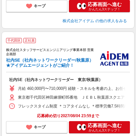
応募画面へ進む
キープ
かんたん3ステップ！
株式会社アイデム
の他の求人をみる
千代田区
正社員
ッ
株式会社スタッフサービスエンジニアリング事業本部 営業
導
企画部
名
社内SE（社内ネットワークリーダー/秋葉原）
★アイデムエージェントがご紹介！
り
社内SE（社内ネットワークリーダー 東京/秋葉原）
月給 460,000円〜710,000円 経験・スキルを考慮の上、お任
東京都千代田区神田練塀町85番地 ＪＥＢＬ秋葉原スクエア
フレックスタイム制度 ＊コアタイムなし ＊標準労働7.5時間/フレキシブ
応募締め切り2027/08/04 23:59まで
応募画面へ進む
キープ
かんたん3ステップ！