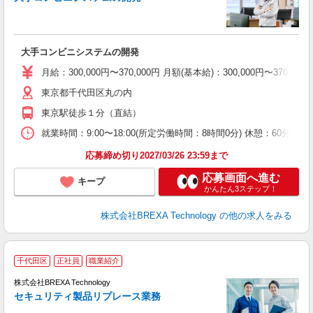
定
大手コンビニシステムの開発
月給：300,000円〜370,000円 月額(基本給)：300,00
東京都千代田区丸の内
東京駅徒歩１分（直結）
就業時間：9:00〜18:00(所定労働時間：8時間0分) 休憩：60
応募締め切り2027/03/26 23:59まで
応募画面へ進む
キープ
かんたん3ステップ！
株式会社BREXA Technology
の他の求人をみる
千代田区
正社員
職業紹介
株式会社BREXA Technology
セキュリティ製品リプレース業務