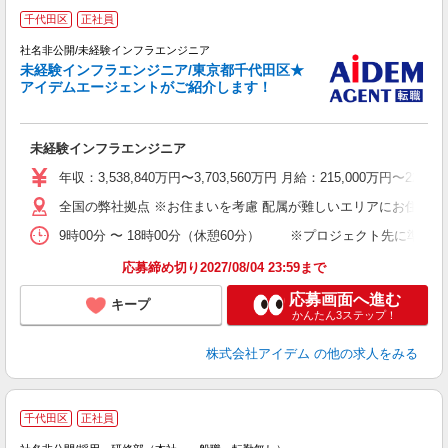
千代田区
正社員
社名非公開/未経験インフラエンジニア
未経験インフラエンジニア/東京都千代田区★
アイデムエージェントがご紹介します！
る
業
未経験インフラエンジニア
年収：3,538,840万円〜3,703,560万円 月給：215,000万円
全国の弊社拠点 ※お住まいを考慮 配属が難しいエリアにお住い
9時00分 〜 18時00分（休憩60分） ※プロジェクト先に準ずる
応募締め切り2027/08/04 23:59まで
応募画面へ進む
キープ
かんたん3ステップ！
株式会社アイデム
の他の求人をみる
千代田区
正社員