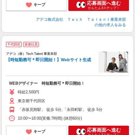
応募画面へ進む
キープ
かんたん3ステップ！
アデコ株式会社 Ｔｅｃｈ Ｔａｌｅｎｔ事業本部
の他の求人をみる
千代田区
派遣社員
アデコ（株）Tech Talent 事業本部
【時短勤務可＊即日開始！】Webサイト生成
エ
エ
WEBデザイナー 時短勤務可＊即日開始！
高
時給2,500円
東京都千代田区
「赤坂見附駅」 徒歩 5分,「永田町駅」 徒歩 5分
10:00〜18:00(実働:7時間) (休憩60分)
応募画面へ進む
キープ
かんたん3ステップ！