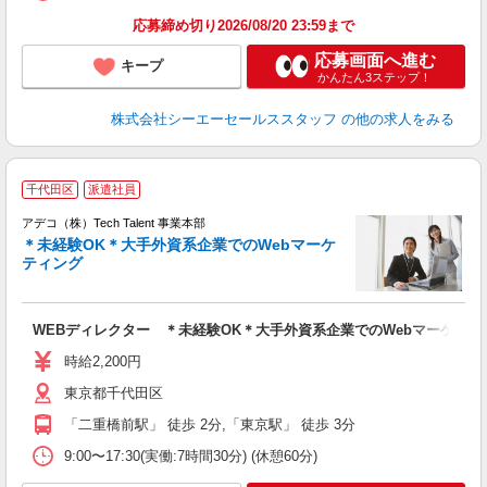
応募締め切り2026/08/20 23:59まで
応募画面へ進む
キープ
かんたん3ステップ！
株式会社シーエーセールススタッフ
の他の求人をみる
千代田区
派遣社員
アデコ（株）Tech Talent 事業本部
＊未経験OK＊大手外資系企業でのWebマーケ
ティング
エ
エ
WEBディレクター ＊未経験OK＊大手外資系企業でのWebマーケティ
未
時給2,200円
東京都千代田区
「二重橋前駅」 徒歩 2分,「東京駅」 徒歩 3分
9:00〜17:30(実働:7時間30分) (休憩60分)