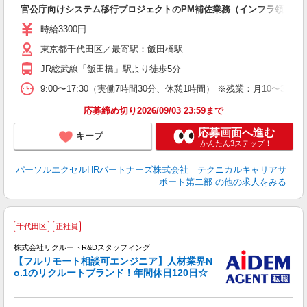
官公庁向けシステム移行プロジェクトのPM補佐業務（インフラ領域メ
時給3300円
東京都千代田区／最寄駅：飯田橋駅
JR総武線「飯田橋」駅より徒歩5分
9:00〜17:30（実働7時間30分、休憩1時間） ※残業：月10
応募締め切り2026/09/03 23:59まで
応募画面へ進む
キープ
かんたん3ステップ！
パーソルエクセルHRパートナーズ株式会社 テクニカルキャリアサ
ポート第二部
の他の求人をみる
千代田区
正社員
株式会社リクルートR&Dスタッフィング
【フルリモート相談可エンジニア】人材業界N
o.1のリクルートブランド！年間休日120日☆
げ