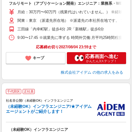
フルリモート（アプリケーション開発）エンジニア：業務系・WEB系
月給：30万円〜60万円（残業代はいれていません。） ※経験・
関東：東京 （派遣先所在地） ※派遣先の本社所在地です。 フル
三田線「内幸町駅」徒歩4分 JR「新橋駅」徒歩6分
9:00〜17:45 ※就業先に準ずる 時間外労働:月平均25時間程度 平
応募締め切り2027/08/04 23:59まで
応募画面へ進む
キープ
かんたん3ステップ！
株式会社アイデム
の他の求人をみる
千代田区
正社員
社名非公開/（未経験OK）インフラエンジニア
（未経験OK）インフラエンジニア/★アイデム
エージェントがご紹介します！
（未経験OK）インフラエンジニア