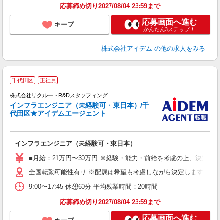
応募締め切り2027/08/04 23:59まで
応募画面へ進む
キープ
かんたん3ステップ！
株式会社アイデム
の他の求人をみる
千代田区
正社員
株式会社リクルートR&Dスタッフィング
インフラエンジニア（未経験可・東日本）/千
代田区★アイデムエージェント
げ
インフラエンジニア（未経験可・東日本）
■月給：21万円〜30万円 ※経験・能力・前給を考慮の上、決定い
全国転勤可能性有り ※配属は希望も考慮しながら決定します
9:00〜17:45 休憩60分 平均残業時間：20時間
応募締め切り2027/08/04 23:59まで
応募画面へ進む