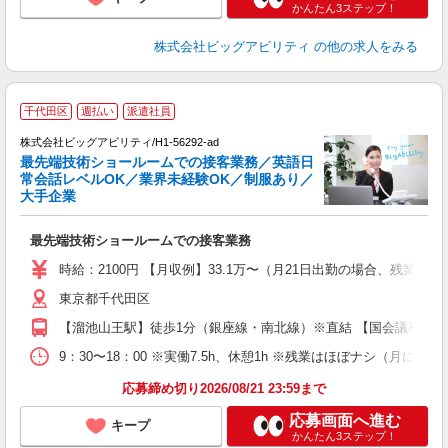
かんたん3ステップ！
株式会社ビッグアビリティ
の他の求人をみる
千代田区
週払い
派遣社員
★
話
株式会社ビッグアビリティ/H1-56292-ad
介
最先端技術ショールームでの接客業務／英語日
常会話レベルOK／業界未経験OK／制服あり／
内
大手企業
未
最先端技術ショールームでの接客業務
あ
時給：2100円 【月収例】33.1万〜（月21日出勤の場合、残
東京都千代田区
【溜池山王駅】徒歩1分（銀座線・南北線）※直結 【国会議事堂
9：30〜18：00 ※実働7.5h、休憩1h ※残業はほぼナシ（月に
応募締め切り2026/08/21 23:59まで
応募画面へ進む
キープ
かんたん3ステップ！