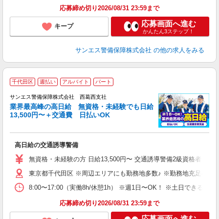
応募締め切り2026/08/31 23:59まで
応募画面へ進む
キープ
かんたん3ステップ！
サンエス警備保障株式会社
の他の求人をみる
千代田区
週払い
アルバイト
パート
K
サンエス警備保障株式会社 西葛西支社
業界最高峰の高日給 無資格・未経験でも日給
13,500円〜＋交通費 日払いOK
に
高日給の交通誘導警備
未
～
無資格・未経験の方 日給13,500円〜 交通誘導警備2級資格者 日
与
東京都千代田区 ※周辺エリアにも勤務地多数♪ ※勤務地充足の際
内
り
8:00〜17:00（実働8h/休憩1h） ※週1日〜OK！ ※土日
応募締め切り2026/08/31 23:59まで
応募画面へ進む