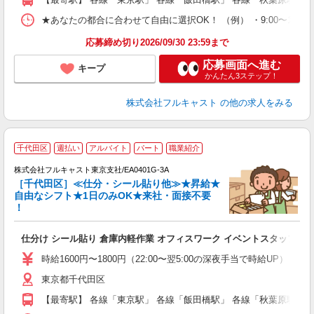
車
支
★あなたの都合に合わせて自由に選択OK！ （例） ・9:00〜12:00 ・9:0
応募締め切り2026/09/30 23:59まで
応募画面へ進む
キープ
かんたん3ステップ！
株式会社フルキャスト
の他の求人をみる
大
千代田区
週払い
アルバイト
パート
職業紹介
ャ
回
株式会社フルキャスト東京支社/EA0401G-3A
［千代田区］≪仕分・シール貼り他≫★昇給★
自由なシフト★1日のみOK★来社・面接不要
！
み
友
仕分け シール貼り 倉庫内軽作業 オフィスワーク イベントスタッフ等
リ
～
時給1600円〜1800円（22:00〜翌5:00の深夜手当で時給UP） 
り
東京都千代田区
以
勤
【最寄駅】 各線「東京駅」 各線「飯田橋駅」 各線「秋葉原駅」
車