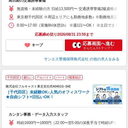
高日給の交通誘導警備
未
～
無資格・未経験の方 日給13,500円〜 交通誘導警備2級資格者 日
与
東京都千代田区 ※周辺エリアにも勤務地多数♪ ※勤務地充足の際
内
り
8:00〜17:00（実働8h/休憩1h） ※週1日〜OK！ ※土日
応募締め切り2026/08/31 23:59まで
応募画面へ進む
キープ
かんたん3ステップ！
サンエス警備保障株式会社
の他の求人をみる
千代田区
週払い
アルバイト
パート
職業紹介
株式会社フルキャスト東京支社/EA0401G-3AE
［千代田区］未経験OK♪人気のオフィスワーク
★自由シフト×日払いOK！
ス
カンタン事務・データ入力スタッフ
友
リ
時給1600円〜1800円（22:00〜翌5:00の深夜手当で時給UP） 
～