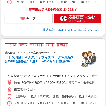
支
・9:00〜12:00 ・9:00〜17:00 ・10:00〜16:00 ・10
応募締め切り2026/09/30 23:59まで
応募画面へ進む
キープ
かんたん3ステップ！
株式会社フルキャスト
の他の求人をみる
千代田区
週払い
アルバイト
パート
職業紹介
株式会社フルキャスト東京支社/EA0401G-3M
［千代田区］≪人気！オフィスワーク≫最短3
分WEB登録完了！週1日〜OK★即日勤務OK♪
フ
＼大人気♪／オフィスワーク！！その他イメベントスタッフ、仕分け等
友
リ
時給1600円〜1800円（22:00〜翌5:00の深夜手当で時給UP） 
～
東京都千代田区
り
以
【最寄駅】 各線「東京駅」 各線「飯田橋駅」 各線「秋葉原駅」
勤
バ
・9:00〜12:00 ・9:00〜17:00 ・10:00〜16:00 ・10