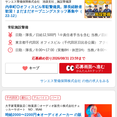
サンエス警備保障株式会社 池袋支社＿施設警備課
備
内幸町◎オフィスビル常駐警備員。隊長経験者
歓迎！まだまだオープニングスタッフ募集中（
ン
22-12）
年
の
常駐施設警備
入
不
日勤・隊長／日給12,500円 └※責任者手当を含む 当務／日給24,0
代
東京都千代田区 オフィスビル（千代田区日比谷公園） アクセス：
制
日勤・隊長／8:00〜17:00（実働8H・休憩1H） 当務／8:
応募締め切り2026/08/31 23:59まで
応募画面へ進む
キープ
かんたん3ステップ！
サンエス警備保障株式会社
の他の求人をみる
千代田区
週払い
アルバイト
パート
入
大手家電量販店◇秋葉原◇オーディオ販売☆株式会社チェ
歓
ッカーサポート NO．95A6
ブ
時給2000〜2200円★オーディオメーカー の販