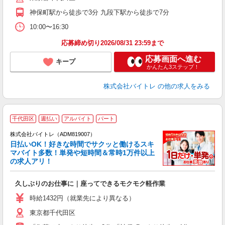
週
神保町駅から徒歩で3分 九段下駅から徒歩で7分
10:00〜16:30
応募締め切り2026/08/31 23:59まで
応募画面へ進む
キープ
かんたん3ステップ！
株式会社バイトレ
の他の求人をみる
千代田区
週払い
アルバイト
パート
株式会社バイトレ（ADM819007）
く
日払いOK！好きな時間でサクッと働けるスキ
マバイト多数！単発や短時間＆常時1万件以上
☆
の求人アリ！
験
久しぶりのお仕事に｜座ってできるモクモク軽作業
即
活
時給1432円（就業先により異なる）
（
東京都千代田区
短
K