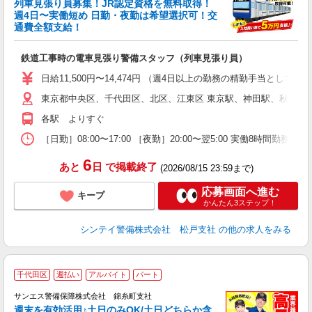
列車見張り員募集！JR認定資格を無料取得！
収
週4日〜実働短め 日勤・夜勤は希望選択可！交
通費全額支給！
て
即
鉄道工事時の電車見張り警備スタッフ（列車見張り員）
～
い
日給11,500円〜14,474円 （週4日以上の勤務の精勤手当として日給
な
東京都中央区、千代田区、北区、江東区 東京駅、神田駅、秋葉原
各駅 よりすぐ
［日勤］08:00〜17:00 ［夜勤］20:00〜翌5:00 実働8
6
あと
日
で掲載終了
(2026/08/15 23:59まで)
応募画面へ進む
キープ
かんたん3ステップ！
シンテイ警備株式会社 松戸支社
の他の求人をみる
千代田区
週払い
アルバイト
パート
サンエス警備保障株式会社 錦糸町支社
週末を有効活用♪土日のみOK/土日どちらか含