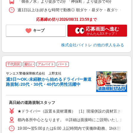
「御茶ノ水」より徒歩で2分 「神保町」より徒歩で4分
日
髪
週1日以上/お好きな時間で勤務◎ 朝ダケ・昼ダケ・夜ダケ・夜勤など、 ご自
応募締め切り2026/08/31 23:59まで
応募画面へ進む
キープ
かんたん3ステップ！
株式会社バイトレ
の他の求人をみる
千代田区
週払い
アルバイト
パート
2
0
サンエス警備保障株式会社 上野支社
迎
週3日〜OK♪未経験から始めるドライバー兼道
路規制♪20代・30代・40代の男性活躍中
ー
高日給の道路規制スタッフ
未
活
★ドライバー（設置＆資材運搬） ［1］現場併設の資材置き場から 日給：17,
交
都内各所中心となります。 ※詳細は面接時にご説明いたします。 
19:00〜翌5:00または6:00 上記時間内で実働8h勤務、1h休憩 