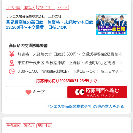
千代田区
週払い
アルバイト
パート
K
サンエス警備保障株式会社 上野支社
業界最高峰の高日給 無資格・未経験でも日給
13,500円〜＋交通費 日払いOK
に
高日給の交通誘導警備
未
～
無資格・未経験の方 日給13,500円〜 交通誘導警備2級資格者 日
与
東京都千代田区 ※秋葉原駅・上野駅・御徒町駅など周辺エリアに
内
り
8:00〜17:00（実働8h/休憩1h） ※週1日〜OK！ ※土日
応募締め切り2026/08/31 23:59まで
応募画面へ進む
キープ
かんたん3ステップ！
サンエス警備保障株式会社
の他の求人をみる
千代田区
週払い
契約社員
給