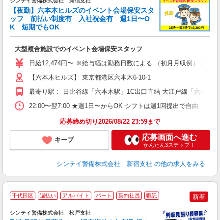
シンテイ警備株式会社 新宿支社
【夜勤】六本木ヒルズのイベント会場保安スタ
ッフ 前払い制度有 入社祝金有 週1日〜O
K 短期でもOK
も
大型複合施設でのイベント会場保安スタッフ
未
業
日給12,474円〜 ※給与幅は勤務日数による （初月月収例） 34
【六本木ヒルズ】 東京都港区六本木6-10-1
最寄り駅： 日比谷線「六本木駅」1C出口直結 大江戸線「六本木
22:00〜翌7:00 ★週1日〜からOK シフトは週1回提出で
応募締め切り2026/08/22 23:59まで
応募画面へ進む
キープ
かんたん3ステップ！
シンテイ警備株式会社 新宿支社
の他の求人をみる
千代田区
週払い
アルバイト
パート
契約社員
嘱託
新着
シンテイ警備株式会社 松戸支社