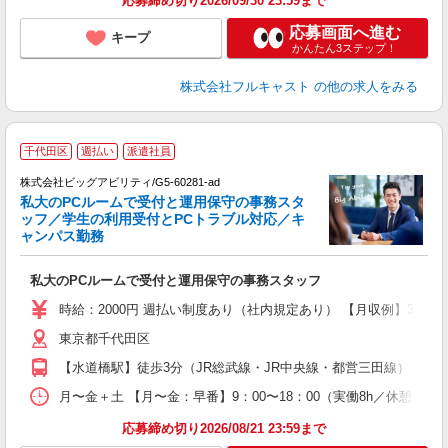
応募締め切り2026/09/30 23:59まで
応募画面へ進む
キープ
かんたん3ステップ！
株式会社フルキャスト
の他の求人をみる
＼
千代田区
週払い
派遣社員
株式会社ビッグアビリティ/G5-60281-ad
★
私大のPCルームで受付と運用保守の事務スタ
ッフ／学生の利用受付とPCトラブル対応／キ
ペ
ャンパス勤務
ト
高
私大のPCルームで受付と運用保守の事務スタッフ
会
時給：2000円 週払い制度あり（社内規定あり） 【月収例】33
東京都千代田区
【水道橋駅】徒歩3分（JR総武線・JR中央線・都営三田線）、【
月〜金＋土 【月〜金：早番】9：00〜18：00（実働8h／休憩1
応募締め切り2026/08/21 23:59まで