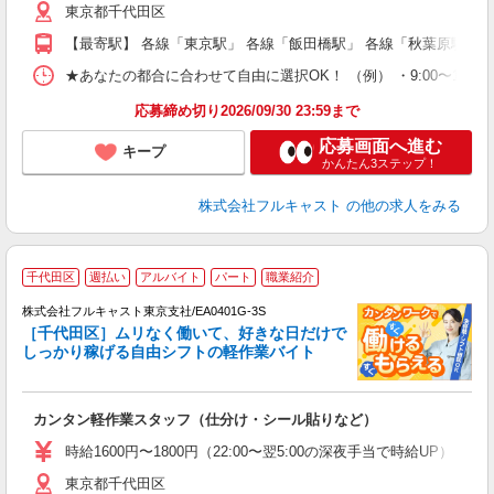
東京都千代田区
り
以
【最寄駅】 各線「東京駅」 各線「飯田橋駅」 各線「秋葉原駅」
勤
バ
★あなたの都合に合わせて自由に選択OK！ （例） ・9:00〜12:00 ・9:0
通
応募締め切り2026/09/30 23:59まで
応募画面へ進む
キープ
かんたん3ステップ！
株式会社フルキャスト
の他の求人をみる
千代田区
週払い
アルバイト
パート
職業紹介
株式会社フルキャスト東京支社/EA0401G-3S
［千代田区］ムリなく働いて、好きな日だけで
1
しっかり稼げる自由シフトの軽作業バイト
G
る
友
カンタン軽作業スタッフ（仕分け・シール貼りなど）
リ
～
時給1600円〜1800円（22:00〜翌5:00の深夜手当で時給UP） 
り
東京都千代田区
以