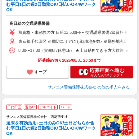
む平日1日の週2日勤務OK/日払いOK/Wワーク
OK
社
高日給の交通誘導警備
未
～
無資格・未経験の方 日給13,500円〜 交通誘導警備2級資格者 日
週
東京都千代田区 ※周辺エリアにも勤務地多数♪ ※勤務地充足の際
ク
8:00〜17:00（実働8h/休憩1h） ★土日勤務できる方大
応募締め切り2026/08/31 23:59まで
応募画面へ進む
キープ
かんたん3ステップ！
サンエス警備保障株式会社
の他の求人をみる
千代田区
週払い
アルバイト
パート
サンエス警備保障株式会社 西葛西支社
週末を有効活用♪土日のみOK/土日どちらか含
む平日1日の週2日勤務OK/日払いOK/Wワーク
OK