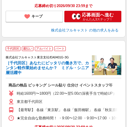
通
応募締め切り2026/09/30 23:59まで
応募画面へ進む
キープ
かんたん3ステップ！
株式会社フルキャスト
の他の求人をみる
千代田区
週払い
アルバイト
パート
株式会社フルキャスト東京支社/EA0401G-3G
［千代田区］あなたにピッタリの働き方で、カ
ンタン軽作業始めませんか？ ミドル・シニア
層活躍中
フ
商品の検品 ピッキング シール貼り 仕分け イベントスタッフ等
友
リ
時給1600円〜1800円（22:00〜翌5:00の深夜手当で時給UP） 
～
東京都千代田区
り
以
【最寄駅】 各線「東京駅」 各線「飯田橋駅」 各線「秋葉原駅」
勤
車
★完全自由な勤務時間！ ・9:00〜12:00 ・9:00〜17:00 ・10
支