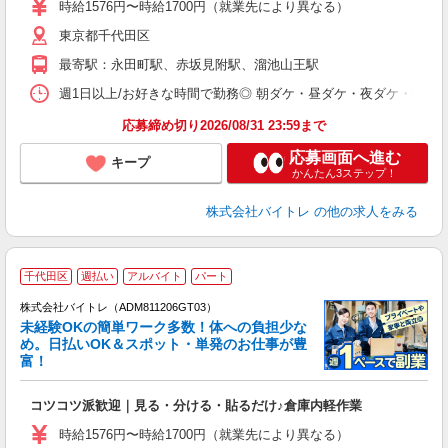
活
時給1576円〜時給1700円（就業先により異なる）
（
東京都千代田区
短
K
最寄駅：永田町駅、赤坂見附駅、溜池山王駅
日
髪
週1日以上/お好きな時間で勤務◎ 朝ダケ・昼ダケ・夜ダケ・夜勤など、 ご自
応募締め切り2026/08/31 23:59まで
応募画面へ進む
キープ
かんたん3ステップ！
株式会社バイトレ
の他の求人をみる
千代田区
週払い
アルバイト
パート
株式会社バイトレ（ADM811206GT03）
未経験OKの簡単ワーク多数！体への負担少な
め。日払いOK＆スポット・単発のお仕事が豊
富！
ス
ロ
コツコツ派歓迎｜見る・分ける・貼るだけ♪倉庫内軽作業
即
活
時給1576円〜時給1700円（就業先により異なる）
（