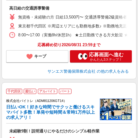
社
高日給の交通誘導警備
未
～
無資格・未経験の方 日給13,500円〜 交通誘導警備2級資格者 日
週
東京都千代田区 ※周辺エリアにも勤務地多数♪ ※勤務地充足の際
ク
8:00〜17:00（実働8h/休憩1h） ★土日勤務できる方大
応募締め切り2026/08/31 23:59まで
応募画面へ進む
キープ
かんたん3ステップ！
サンエス警備保障株式会社
の他の求人をみる
千代田区
週払い
アルバイト
パート
株式会社バイトレ（ADM811206GT14）
く
日払いOK！好きな時間でサクッと働けるスキ
マバイト多数！単発や短時間＆常時1万件以上
☆
の求人アリ！
験
未経験9割！説明通りにやるだけのシンプル軽作業
即