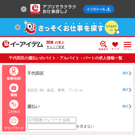
関東
の求人
▼エリア変更
千代田区の週払いのバイト・アルバイト・パートの求人情報一覧
千代田区
選択
勤務地/駅
未設定
例）食品、事務、アパレル
選択
職種
週払い
選択
こだわり
を含まない
フリーワード