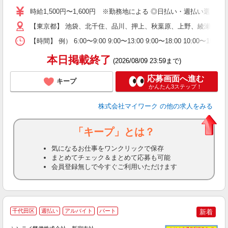
歓
時給1,500円〜1,600円 ※勤務地による ◎日払い・週払い選
躍
【東京都】 池袋、北千住、品川、押上、秋葉原、上野、綾瀬、大
（
週
【時間】 例） 6:00〜9:00 9:00〜13:00 9:00〜1
シ
通
本日掲載終了
(2026/08/09 23:59まで)
応募画面へ進む
キープ
かんたん3ステップ！
株式会社マイワーク
の他の求人をみる
「キープ」とは？
気になるお仕事をワンクリックで保存
まとめてチェック＆まとめて応募も可能
会員登録無しで今すぐご利用いただけます
千代田区
週払い
アルバイト
パート
新着