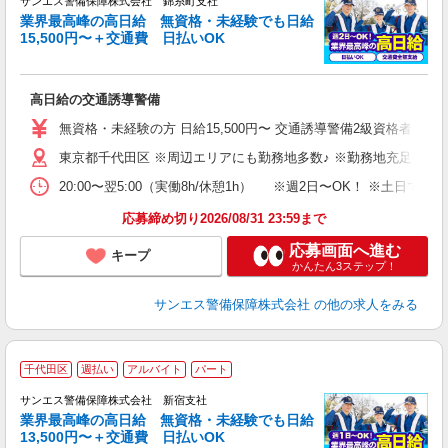
サンエス警備保障株式会社 錦糸町支社
業界最高峰の高日給 無資格・未経験でも日給
15,500円〜＋交通費 日払いOK
に
高日給の交通誘導警備
未
～
無資格・未経験の方 日給15,500円〜 交通誘導警備2級資格者 日
与
東京都千代田区 ※周辺エリアにも勤務地多数♪ ※勤務地充足の際
副
20:00〜翌5:00（実働8h/休憩1h） ※週2日〜OK！ ※
応募締め切り2026/08/31 23:59まで
応募画面へ進む
キープ
かんたん3ステップ！
サンエス警備保障株式会社
の他の求人をみる
千代田区
週払い
アルバイト
パート
K
サンエス警備保障株式会社 新宿支社
業界最高峰の高日給 無資格・未経験でも日給
13,500円〜＋交通費 日払いOK