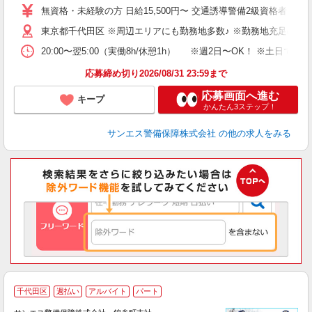
～
無資格・未経験の方 日給15,500円〜 交通誘導警備2級資格者 日
与
東京都千代田区 ※周辺エリアにも勤務地多数♪ ※勤務地充足の際
副
20:00〜翌5:00（実働8h/休憩1h） ※週2日〜OK！ ※
応募締め切り2026/08/31 23:59まで
応募画面へ進む
キープ
かんたん3ステップ！
サンエス警備保障株式会社
の他の求人をみる
千代田区
週払い
アルバイト
パート
K