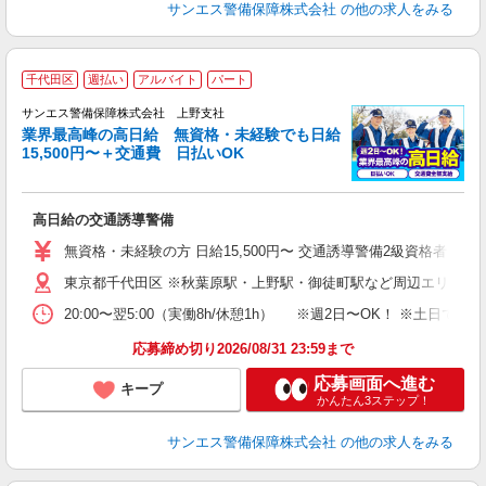
サンエス警備保障株式会社
の他の求人をみる
千代田区
週払い
アルバイト
パート
K
サンエス警備保障株式会社 上野支社
業界最高峰の高日給 無資格・未経験でも日給
15,500円〜＋交通費 日払いOK
に
高日給の交通誘導警備
未
～
無資格・未経験の方 日給15,500円〜 交通誘導警備2級資格者 日
与
東京都千代田区 ※秋葉原駅・上野駅・御徒町駅など周辺エリアに
副
20:00〜翌5:00（実働8h/休憩1h） ※週2日〜OK！ ※
応募締め切り2026/08/31 23:59まで
応募画面へ進む
キープ
かんたん3ステップ！
サンエス警備保障株式会社
の他の求人をみる