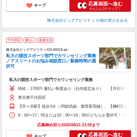
応募画面へ進む
キープ
かんたん3ステップ！
株式会社ビッグアビリティ
の他の求人をみる
千代田区
週払い
派遣社員
株式会社ビッグアビリティ/G5-60319-ad
私大の競技スポーツ部門でカウンセリング業務
／アスリートのお悩み相談窓口／勤務時間の選
択可
遣
私大の競技スポーツ部門でカウンセリング業務
高
少
時給：1700円 週払い制度あり（社内規定あり） 【月収例】25
あ
東京都千代田区
【市ヶ谷駅】徒歩3分（JR総武線、都営新宿線）、【麹町駅】徒歩
9：00〜17：00または10：00〜18：00のどちらか選択可！ ※実
応募締め切り2026/08/21 23:59まで
応募画面へ進む
キープ