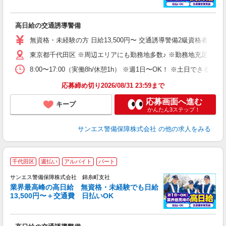
に
高日給の交通誘導警備
未
～
無資格・未経験の方 日給13,500円〜 交通誘導警備2級資格者 日
与
東京都千代田区 ※周辺エリアにも勤務地多数♪ ※勤務地充足の際
内
り
8:00〜17:00（実働8h/休憩1h） ※週1日〜OK！ ※土日
応募締め切り2026/08/31 23:59まで
応募画面へ進む
キープ
かんたん3ステップ！
サンエス警備保障株式会社
の他の求人をみる
千代田区
週払い
アルバイト
パート
K
サンエス警備保障株式会社 錦糸町支社
業界最高峰の高日給 無資格・未経験でも日給
13,500円〜＋交通費 日払いOK
に