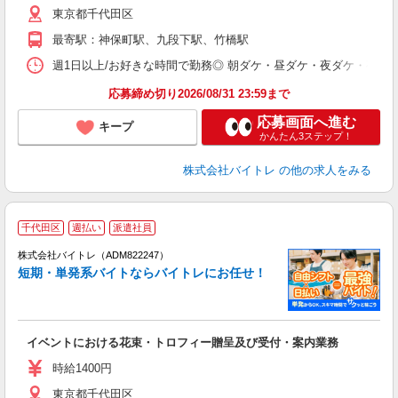
東京都千代田区
短
K
最寄駅：神保町駅、九段下駅、竹橋駅
日
髪
週1日以上/お好きな時間で勤務◎ 朝ダケ・昼ダケ・夜ダケ・夜勤など、 ご自
応募締め切り2026/08/31 23:59まで
応募画面へ進む
キープ
かんたん3ステップ！
株式会社バイトレ
の他の求人をみる
千代田区
週払い
派遣社員
ィ
株式会社バイトレ（ADM822247）
短期・単発系バイトならバイトレにお任せ！
い
イベントにおける花束・トロフィー贈呈及び受付・案内業務
即
活
時給1400円
（
東京都千代田区
煙