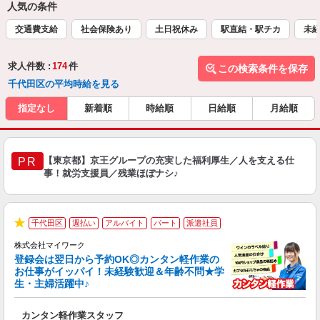
人気の条件
交通費支給
社会保険あり
土日祝休み
駅直結・駅チカ
未
求人件数 :
174
件
この検索条件を保存
千代田区の平均時給を見る
指定なし
新着順
時給順
日給順
月給順
【東京都】京王グループの充実した福利厚生／人を支える仕
PR
事！就労支援員／残業ほぼナシ♪
千代田区
週払い
アルバイト
パート
派遣社員
★
株式会社マイワーク
登録会は翌日から予約OK◎カンタン軽作業の
お仕事がイッパイ！未経験歓迎＆年齢不問★学
生・主婦活躍中♪
き
カンタン軽作業スタッフ
履