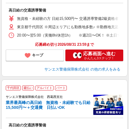
に
高日給の交通誘導警備
未
～
無資格・未経験の方 日給15,500円〜 交通誘導警備2級資格者 日
与
東京都千代田区 ※周辺エリアにも勤務地多数♪ ※勤務地充足の際
副
20:00〜翌5:00（実働8h/休憩1h） ※週2日〜OK！ ※
応募締め切り2026/08/31 23:59まで
応募画面へ進む
キープ
かんたん3ステップ！
サンエス警備保障株式会社
の他の求人をみる
千代田区
週払い
アルバイト
パート
K
サンエス警備保障株式会社 西葛西支社
業界最高峰の高日給 無資格・未経験でも日給
15,500円〜＋交通費 日払いOK
に
高日給の交通誘導警備
未