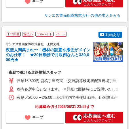
キープ
かんたん3ステップ！
サンエス警備保障株式会社
の他の求人をみる
夜
千代田区
週払い
アルバイト
パート
動画あり
定
0
サンエス警備保障株式会社 上野支社
夜型人間集まれ〜！機材の設置や撤去がメイン
のお仕事！ ★20日勤務で月収例なんと330,0
00円★
誘
夜勤で稼げる道路規制スタッフ
未
活
日給16,500円 資格手当充実 ・交通誘導検定者配置現場手当：+1,50
交
都内各所中心となります。 ※詳細は面接時にご説明いたします。 
夜勤／20:00〜翌5:00 上記時間内で実働8h勤務、1h休憩 勤務／
応募締め切り2026/08/31 23:59まで
応募画面へ進む
キープ
かんたん3ステップ！