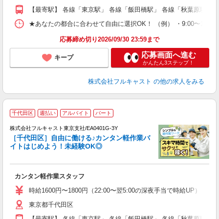
勤
【最寄駅】 各線「東京駅」 各線「飯田橋駅」 各線「秋葉原駅」
車
支
★あなたの都合に合わせて自由に選択OK！ （例） ・9:00〜12:00 ・9:0
応募締め切り2026/09/30 23:59まで
応募画面へ進む
キープ
かんたん3ステップ！
株式会社フルキャスト
の他の求人をみる
千代田区
週払い
アルバイト
パート
の
株式会社フルキャスト東京支社/EA0401G-3Y
躍
［千代田区］自由に働ける♪カンタン軽作業バ
□
イトはじめよう！未経験OK◎
「
友
カンタン軽作業スタッフ
リ
～
時給1600円〜1800円（22:00〜翌5:00の深夜手当で時給UP） 
り
東京都千代田区
以
勤
【最寄駅】 各線「東京駅」 各線「飯田橋駅」 各線「秋葉原駅」