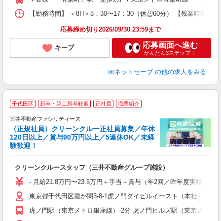
な
【勤務時間】 ＜8H＞8：30〜17：30（休憩60分） 【残業時間
役
応募締め切り2026/09/30 23:59まで
応募画面へ進む
キープ
かんたん3ステップ！
㈱ネットセーブ
の他の求人をみる
2
千代田区
新卒・第二新卒歓迎
正社員
職業紹介
P
ラ
三井不動産ファシリティーズ
（正規社員）クリーンクルー正社員募集／年休
120日以上／賞与90万円以上／5連休OK／未経
（
験歓迎！
円
入
クリーンクルースタッフ（三井不動産グループ施設）
卒
休
- 月給21.8万円〜23.5万円＋手当＋賞与（年2回／昨年度実績
東京都千代田区霞が関3-8-1虎ノ門ダイビルイースト（本社） 本
転
事
虎ノ門駅（東京メトロ銀座線）-2分 虎ノ門ヒルズ駅（東京メトロ
援