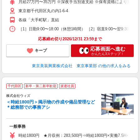
月給27万円〜35万円 ※深夜手当別途支給 ※保有資格により変動 ※
昼
東京都千代田区丸の内1-6-4
各線「大手町駅」直結
り
［1］日勤9:00〜18:00（休憩1時間） ［2］宿直9:00〜翌9:30
応募締め切り2026/12/31 23:59まで
応募画面へ進む
キープ
かんたん3ステップ！
東京美装興業株式会社 東京事業部
の他の求人をみる
今
千代田区
新卒・第二新卒歓迎
派遣社員
株式会社ウィズ
＜時給1800円＞掲示物の作成や備品管理など
＊総務部での事務アシ
す
入
歓
一般事務
高
型
時給1800円 ★月収例：283,500円⇒時給1800円×実働7.5H×21日
企