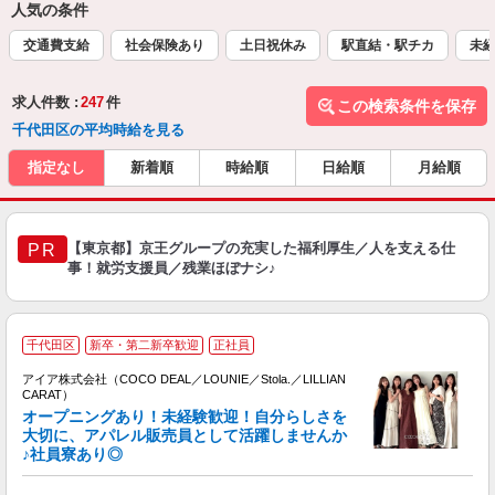
人気の条件
交通費支給
社会保険あり
土日祝休み
駅直結・駅チカ
未
求人件数 :
247
件
この検索条件を保存
千代田区の平均時給を見る
指定なし
新着順
時給順
日給順
月給順
【東京都】京王グループの充実した福利厚生／人を支える仕
PR
事！就労支援員／残業ほぼナシ♪
千代田区
新卒・第二新卒歓迎
正社員
アイア株式会社（COCO DEAL／LOUNIE／Stola.／LILLIAN
CARAT）
オープニングあり！未経験歓迎！自分らしさを
大切に、アパレル販売員として活躍しませんか
♪社員寮あり◎
と
入