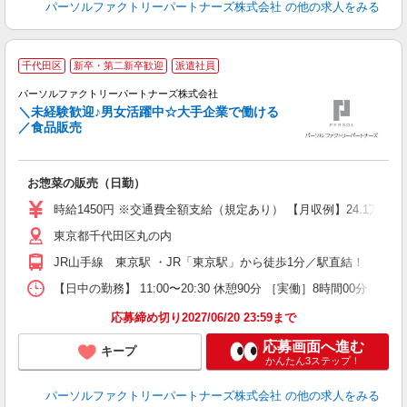
パーソルファクトリーパートナーズ株式会社
の他の求人をみる
千代田区
新卒・第二新卒歓迎
派遣社員
広
パーソルファクトリーパートナーズ株式会社
＼未経験歓迎♪男女活躍中☆大手企業で働ける
／食品販売
未
お惣菜の販売（日勤）
ー
払
時給1450円 ※交通費全額支給（規定あり） 【月収例】24.1万円（
東京都千代田区丸の内
JR山手線 東京駅 ・JR「東京駅」から徒歩1分／駅直結！
【日中の勤務】 11:00〜20:30 休憩90分 ［実働］8時間00分 【
応募締め切り2027/06/20 23:59まで
応募画面へ進む
キープ
かんたん3ステップ！
パーソルファクトリーパートナーズ株式会社
の他の求人をみる