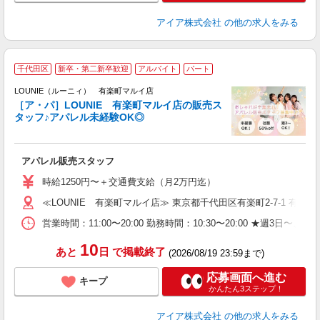
アイア株式会社
の他の求人をみる
千代田区
新卒・第二新卒歓迎
アルバイト
パート
へ
け
LOUNIE（ルーニィ） 有楽町マルイ店
［ア・パ］LOUNIE 有楽町マルイ店の販売ス
タッフ♪アパレル未経験OK◎
し
アパレル販売スタッフ
入
時給1250円〜＋交通費支給（月2万円迄）
迎
≪LOUNIE 有楽町マルイ店≫ 東京都千代田区有楽町2-7-1 有楽町
型
営業時間：11:00〜20:00 勤務時間：10:30〜20:00 ★
り
10
あと
日
で掲載終了
(2026/08/19 23:59まで)
応募画面へ進む
キープ
かんたん3ステップ！
アイア株式会社
の他の求人をみる