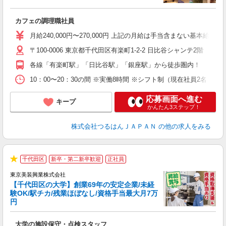
求
カフェの調理職社員
未
性
月給240,000円〜270,000円 上記の月給は手当含まない基本給です。 
ル
〒100-0006 東京都千代田区有楽町1-2-2 日比谷シャンテ2階
由
貸
各線「有楽町駅」「日比谷駅」「銀座駅」から徒歩圏内！
10：00〜20：30の間 ※実働8時間 ※シフト制（現在社員2名＋パ
応募画面へ進む
キープ
かんたん3ステップ！
株式会社つるはんＪＡＰＡＮ
の他の求人をみる
3
千代田区
新卒・第二新卒歓迎
正社員
★
東京美装興業株式会社
【千代田区の大学】創業69年の安定企業/未経
与
験OK/駅チカ/残業ほぼなし/資格手当最大月7万
（
円
・
入
大学の施設保守・点検スタッフ