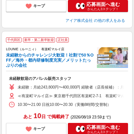
応募画面へ進む
キープ
かんたん3ステップ！
アイア株式会社
の他の求人をみる
千代田区
新卒・第二新卒歓迎
正社員
ご
連
LOUNIE（ルーニィ） 有楽町マルイ店
未経験からのチャレンジ大歓迎！社割で50％O
FF／海外・都内研修制度充実／メリットたっ
ぷりの会社
い
未経験歓迎のアパレル販売スタッフ
入
未経験：月給243,800円〜400,000円 経験者（店長候補
迎
≪有楽町マルイ店≫ 東京都千代田区有楽町2-7-1 有楽町マルイ4
型
10:30〜21:00 日祝10:00〜20:30（実働8時間/交替制）
り
10
あと
日
で掲載終了
(2026/08/19 23:59まで)
応募画面へ進む
キープ
かんたん3ステップ！