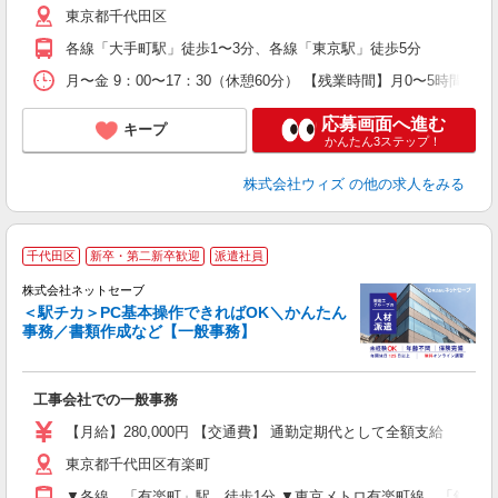
東京都千代田区
満
各線「大手町駅」徒歩1〜3分、各線「東京駅」徒歩5分
月〜金 9：00〜17：30（休憩60分） 【残業時間】月0〜5時間
応募画面へ進む
キープ
かんたん3ステップ！
株式会社ウィズ
の他の求人をみる
千代田区
新卒・第二新卒歓迎
派遣社員
株式会社ネットセーブ
い
＜駅チカ＞PC基本操作できればOK＼かんたん
事務／書類作成など【一般事務】
安
工事会社での一般事務
入
【月給】280,000円 【交通費】 通勤定期代として全額支給
迎
東京都千代田区有楽町
日
▼各線 「有楽町」駅 徒歩1分 ▼東京メトロ有楽町線 「銀座一