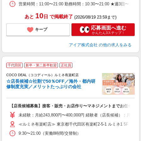
営業時間：11:00〜21:00 勤務時間：10:30〜21:00 ★
り
10
あと
日
で掲載終了
(2026/08/19 23:59まで)
応募画面へ進む
キープ
かんたん3ステップ！
アイア株式会社
の他の求人をみる
千代田区
新卒・第二新卒歓迎
正社員
ご
連
COCO DEAL（ココディール）ルミネ有楽町店
☆店長候補☆社割で50％OFF／海外・都内研
修制度充実／メリットたっぷりの会社
い
【店長候補募集】接客・販売・お店作り〜マネジメントまでお任せしま
入
た
未経験：月給243,800円〜400,000円 経験者（店長候補）
ス
≪ルミネ有楽町店≫ 東京都千代田区有楽町2-5-1 ルミネ1 5F
ぼ
9:30〜21:00（実働8時間/交替制）
割