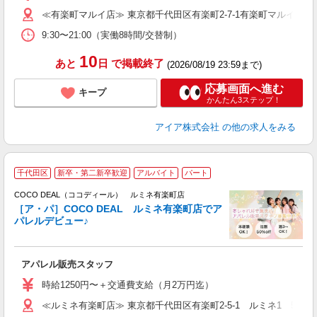
ス
≪有楽町マルイ店≫ 東京都千代田区有楽町2-7-1有楽町マルイ4F
ぼ
9:30〜21:00（実働8時間/交替制）
割
10
あと
日
で掲載終了
(2026/08/19 23:59まで)
応募画面へ進む
キープ
かんたん3ステップ！
アイア株式会社
の他の求人をみる
千代田区
新卒・第二新卒歓迎
アルバイト
パート
ー
COCO DEAL（ココディール） ルミネ有楽町店
［ア・パ］COCO DEAL ルミネ有楽町店でア
パレルデビュー♪
制
アパレル販売スタッフ
入
時給1250円〜＋交通費支給（月2万円迄）
迎
≪ルミネ有楽町店≫ 東京都千代田区有楽町2-5-1 ルミネ1 5F
型