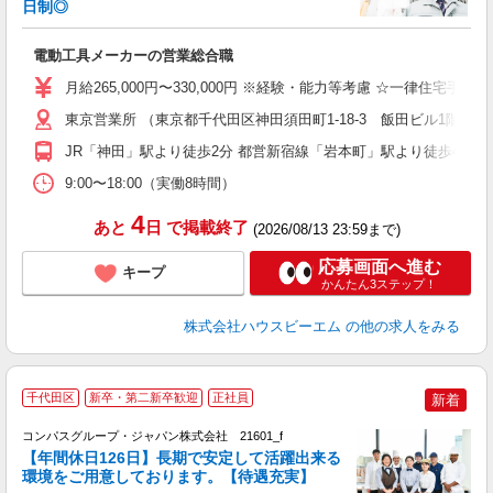
日制◎
の
電動工具メーカーの営業総合職
未
休
月給265,000円〜330,000円 ※経験・能力等考慮 ☆一律住宅手当
東京営業所 （東京都千代田区神田須田町1-18-3 飯田ビル1階）
セ
JR「神田」駅より徒歩2分 都営新宿線「岩本町」駅より徒歩4分
9:00〜18:00（実働8時間）
4
あと
日
で掲載終了
(2026/08/13 23:59まで)
応募画面へ進む
キープ
かんたん3ステップ！
株式会社ハウスビーエム
の他の求人をみる
千代田区
新卒・第二新卒歓迎
正社員
新着
コンパスグループ・ジャパン株式会社 21601_f
【年間休日126日】長期で安定して活躍出来る
環境をご用意しております。【待遇充実】
す