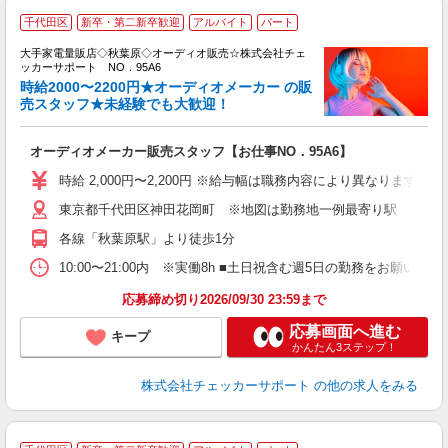
千代田区
新卒・第二新卒歓迎
アルバイト
パート
入
大手家電量販店◇秋葉原◇オーディオ販売☆株式会社チェ
歓
ッカーサポート NO．95A6
ブ
時給2000〜2200円★オーディオメーカー の販
高
売スタッフ★未経験でも大歓迎！
昼
員
オーディオメーカー販売スタッフ【お仕事NO．95A6】
時給 2,000円〜2,200円 ※給与幅は職務内容により異なります。
東京都千代田区神田花岡町 ※地図は勤務地一例最寄り駅
各線「秋葉原駅」より徒歩1分
10:00〜21:00内 ※実働8h ■土日祝含む週5日の勤務をお願いしま
応募締め切り2026/09/30 23:59まで
応募画面へ進む
キープ
かんたん3ステップ！
株式会社チェッカーサポート
の他の求人をみる