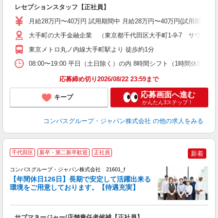
レセプションスタッフ【正社員】
ミ
あ
月給28万円〜40万円 試用期間中 月給28万円〜40万円(試用期
休
O
大手町の大手金融企業 （東京都千代田区大手町1-9-7 サウスタワ
東京メトロ丸ノ内線大手町駅より 徒歩約1分
08:00〜19:00 平日（土日除く）の内 8時間シフト（1時間休憩） 
応募締め切り2026/08/22 23:59まで
応募画面へ進む
キープ
かんたん3ステップ！
コンパスグループ・ジャパン株式会社
の他の求人をみる
千代田区
新卒・第二新卒歓迎
正社員
新着
コンパスグループ・ジャパン株式会社 21601_f
【年間休日126日】長期で安定して活躍出来る
環境をご用意しております。【待遇充実】
サブマネージャー/店舗責任者候補【正社員】
入