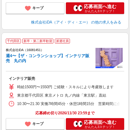
応募画面へ進む
キープ
かんたん3ステップ！
株式会社iDA（アイ・ディ・エー）
の他の求人をみる
千代田区
新卒・第二新卒歓迎
派遣社員
株式会社iDA（16081451）
週4〜【ザ・コンランショップ】インテリア販
売 丸の内
た
インテリア販売
入
日
時給1500円〜1550円 ご経験・スキルにより考慮致します
者
東京都千代田区 東京メトロ 丸ノ内線「東京駅」直結
～
取
10:30〜21:30 実働7時間45分・休憩1時間15分 営業時
応募締め切り2026/11/30 23:59まで
応募画面へ進む
キープ
かんたん3ステップ！