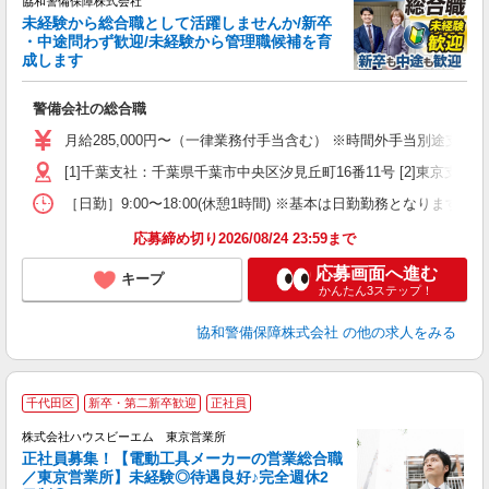
協和警備保障株式会社
未経験から総合職として活躍しませんか/新卒
・中途問わず歓迎/未経験から管理職候補を育
成します
備
警備会社の総合職
入
給
月給285,000円〜（一律業務付手当含む） ※時間外手当別途支給
イ
[1]千葉支社：千葉県千葉市中央区汐見丘町16番11号 [2]東京支社
［日勤］9:00〜18:00(休憩1時間) ※基本は日勤勤務となり
応募締め切り2026/08/24 23:59まで
応募画面へ進む
キープ
かんたん3ステップ！
協和警備保障株式会社
の他の求人をみる
千代田区
新卒・第二新卒歓迎
正社員
株式会社ハウスビーエム 東京営業所
正社員募集！【電動工具メーカーの営業総合職
／東京営業所】未経験◎待遇良好♪完全週休2