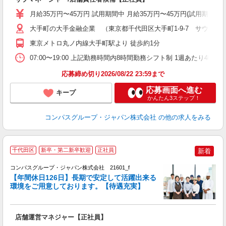
卒
月給35万円〜45万円 試用期間中 月給35万円〜45万円(試用期
ミ
あ
大手町の大手金融企業 （東京都千代田区大手町1-9-7 サウスタワ
休
東京メトロ丸ノ内線大手町駅より 徒歩約1分
直
07:00〜19:00 上記勤務時間内8時間勤務シフト制 1週あたり40時間
応募締め切り2026/08/22 23:59まで
応募画面へ進む
キープ
かんたん3ステップ！
コンパスグループ・ジャパン株式会社
の他の求人をみる
千代田区
新卒・第二新卒歓迎
正社員
新着
コンパスグループ・ジャパン株式会社 21601_f
【年間休日126日】長期で安定して活躍出来る
環境をご用意しております。【待遇充実】
で
店舗運営マネジャー【正社員】
入