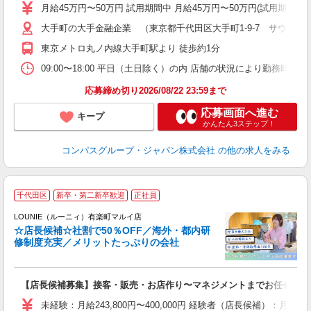
卒
月給45万円〜50万円 試用期間中 月給45万円〜50万円(試用期
ミ
あ
大手町の大手金融企業 （東京都千代田区大手町1-9-7 サウスタワ
休
東京メトロ丸ノ内線大手町駅より 徒歩約1分
平
09:00〜18:00 平日（土日除く）の内 店舗の状況により勤務時間
応募締め切り2026/08/22 23:59まで
応募画面へ進む
キープ
かんたん3ステップ！
コンパスグループ・ジャパン株式会社
の他の求人をみる
千代田区
新卒・第二新卒歓迎
正社員
ご
連
LOUNIE（ルーニィ）有楽町マルイ店
☆店長候補☆社割で50％OFF／海外・都内研
修制度充実／メリットたっぷりの会社
い
【店長候補募集】接客・販売・お店作り〜マネジメントまでお任せしま
入
た
未経験：月給243,800円〜400,000円 経験者（店長候補）