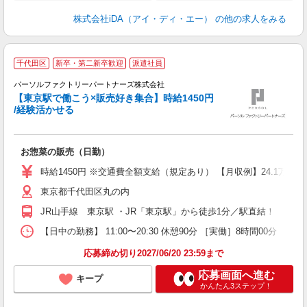
株式会社iDA（アイ・ディ・エー）
の他の求人をみる
千代田区
新卒・第二新卒歓迎
派遣社員
ご
パーソルファクトリーパートナーズ株式会社
【東京駅で働こう×販売好き集合】時給1450円
/経験活かせる
こ
お惣菜の販売（日勤）
未
ー
時給1450円 ※交通費全額支給（規定あり） 【月収例】24.1万円（
払
東京都千代田区丸の内
JR山手線 東京駅 ・JR「東京駅」から徒歩1分／駅直結！
【日中の勤務】 11:00〜20:30 休憩90分 ［実働］8時間00分 【
応募締め切り2027/06/20 23:59まで
応募画面へ進む
キープ
かんたん3ステップ！