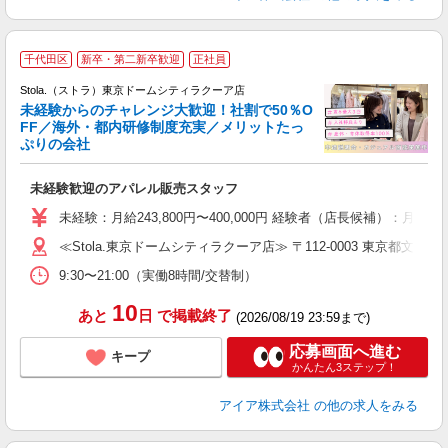
千代田区
新卒・第二新卒歓迎
正社員
ご
連
Stola.（ストラ）東京ドームシティラクーア店
未経験からのチャレンジ大歓迎！社割で50％O
FF／海外・都内研修制度充実／メリットたっ
ぷりの会社
い
未経験歓迎のアパレル販売スタッフ
入
未経験：月給243,800円〜400,000円 経験者（店長候補
迎
≪Stola.東京ドームシティラクーア店≫ 〒112-0003 東京都文京区
型
9:30〜21:00（実働8時間/交替制）
り
10
あと
日
で掲載終了
(2026/08/19 23:59まで)
応募画面へ進む
キープ
かんたん3ステップ！
アイア株式会社
の他の求人をみる