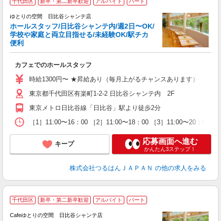
千代田区
新卒・第二新卒歓迎
アルバイト
パート
ゆとりの空間 日比谷シャンテ店
ホールスタッフ/日比谷シャンテ内/週2日〜OK/
ば
学校や家庭と両立目指せる/未経験OK/駅チカ
便利
0
カフェでのホールスタッフ
未
性
時給1300円〜 ★昇給あり（毎月上がるチャンスあります）
ル
東京都千代田区有楽町1-2-2 日比谷シャンテ内 2F
由
貸
東京メトロ日比谷線「日比谷」駅より徒歩2分
［1］11:00〜16：00 ［2］11:00〜18：00 ［3］
応募画面へ進む
キープ
かんたん3ステップ！
株式会社つるはんＪＡＰＡＮ
の他の求人をみる
千代田区
新卒・第二新卒歓迎
アルバイト
パート
Cafeゆとりの空間 日比谷シャンテ店