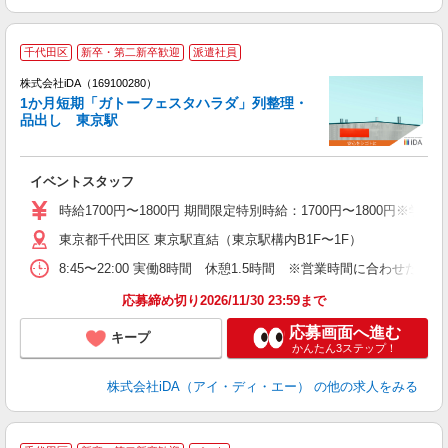
千代田区
新卒・第二新卒歓迎
派遣社員
株式会社iDA（169100280）
1か月短期「ガトーフェスタハラダ」列整理・
品出し 東京駅
た
イベントスタッフ
入
期
時給1700円〜1800円 期間限定特別時給：1700円〜1800円※学生1
者
東京都千代田区 東京駅直結（東京駅構内B1F〜1F）
歴
（
8:45〜22:00 実働8時間 休憩1.5時間 ※営業時間に合わせ
駅
応募締め切り2026/11/30 23:59まで
応募画面へ進む
キープ
かんたん3ステップ！
株式会社iDA（アイ・ディ・エー）
の他の求人をみる
基