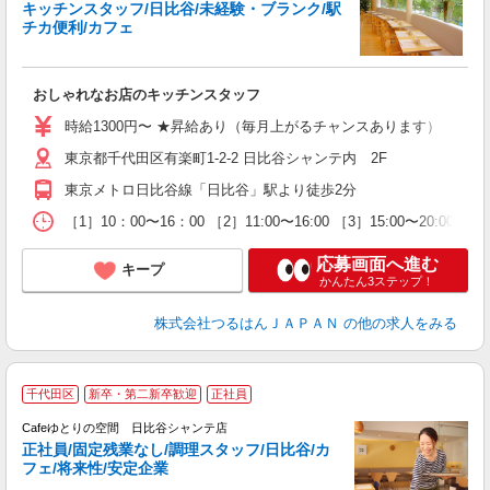
キッチンスタッフ/日比谷/未経験・ブランク/駅
め
チカ便利/カフェ
未
性
ル
おしゃれなお店のキッチンスタッフ
由
貸
時給1300円〜 ★昇給あり（毎月上がるチャンスあります）
東京都千代田区有楽町1-2-2 日比谷シャンテ内 2F
東京メトロ日比谷線「日比谷」駅より徒歩2分
［1］10：00〜16：00 ［2］11:00〜16:00 ［3］15:00〜
応募画面へ進む
キープ
かんたん3ステップ！
株式会社つるはんＪＡＰＡＮ
の他の求人をみる
千代田区
新卒・第二新卒歓迎
正社員
し
Cafeゆとりの空間 日比谷シャンテ店
正社員/固定残業なし/調理スタッフ/日比谷/カ
フェ/将来性/安定企業