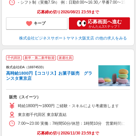
- シフト制（実働7.5h） 例：日勤8:00〜16:30／早番7:00〜15:3
応募締め切り2026/08/21 23:59まで
応募画面へ進む
キープ
かんたん3ステップ！
株式会社ビジネスサポートヤマト大阪支店
の他の求人をみる
千代田区
新卒・第二新卒歓迎
派遣社員
株式会社iDA（16974533）
高時給1800円【ココリス】お菓子販売 グラ
ンスタ東京店
た
販売（スイーツ）
入
日
時給1800円〜1800円 ご経験・スキルにより考慮致します
卒
東京都千代田区 東京駅直結
駅
7:00〜23:00 実働：7時間50分/休憩：1時間10分 営業時間に
応募締め切り2026/11/30 23:59まで