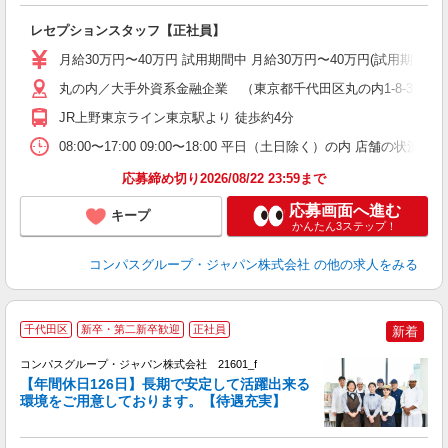
卒
レセプションスタッフ【正社員】
ミ
あ
月給30万円〜40万円 試用期間中 月給30万円〜40万円(試用期
休
O
丸の内／大手外資系金融企業 （東京都千代田区丸の内1-8-3 丸
JR上野東京ライン東京駅より 徒歩約4分
08:00〜17:00 09:00〜18:00 平日（土日除く）の内 店舗の
応募締め切り2026/08/22 23:59まで
応募画面へ進む
キープ
かんたん3ステップ！
コンパスグループ・ジャパン株式会社
の他の求人をみる
千代田区
新卒・第二新卒歓迎
正社員
新着
コンパスグループ・ジャパン株式会社 21601_f
【年間休日126日】長期で安定して活躍出来る
環境をご用意しております。【待遇充実】
す
入
卒