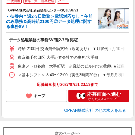
千代田区
新卒・第二新卒歓迎
パート
TOPPAN株式会社 新宿登録センター/SQ1856721
＜扶養内＊週2-3日勤務＞電話対応なし＊午前
のみ勤務＆高時給2100円◎データ処理に関す
い
る事務SV！
待
れ
データ処理業務の事務SV/週2-3日(長期)
W
タ
時給 2100円 交通費全額支給（規定あり） ▼月収例：月10日勤務した
0
東京都千代田区 大手証券会社での事務/大手町
O
朝
東京メトロ各線 大手町駅 ※直結のビル内での勤務 ★複数路線
ほ
＜基本シフト＞ 8:40〜12:00（実働3時間20分） ▼毎月月初1
応募締め切り2027/07/31 23:59まで
応募画面へ進む
キープ
かんたん3ステップ！
TOPPAN株式会社
の他の求人をみる
次のページへ