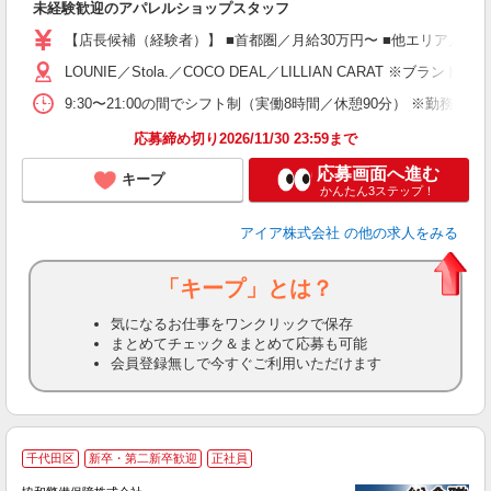
未経験歓迎のアパレルショップスタッフ
迎
【店長候補（経験者）】 ■首都圏／月給30万円〜 ■他エリア／月給25万
型
LOUNIE／Stola.／COCO DEAL／LILLIAN 
険
9:30〜21:00の間でシフト制（実働8時間／休憩90分） ※勤務時
応募締め切り2026/11/30 23:59まで
応募画面へ進む
キープ
かんたん3ステップ！
アイア株式会社
の他の求人をみる
「キープ」とは？
気になるお仕事をワンクリックで保存
まとめてチェック＆まとめて応募も可能
会員登録無しで今すぐご利用いただけます
千代田区
新卒・第二新卒歓迎
正社員