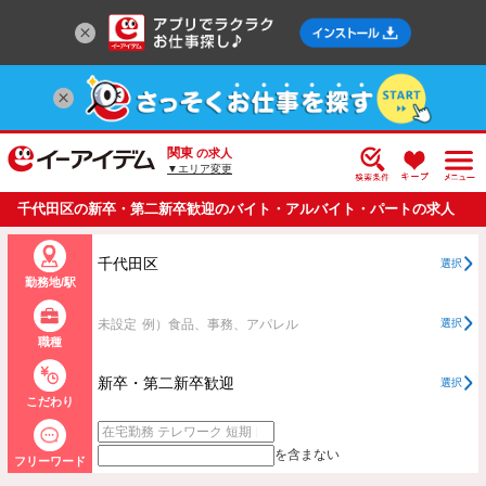
関東
の求人
▼エリア変更
千代田区の新卒・第二新卒歓迎のバイト・アルバイト・パートの求人
情報一覧
千代田区
選択
勤務地/駅
未設定
例）食品、事務、アパレル
選択
職種
新卒・第二新卒歓迎
選択
こだわり
を含まない
フリーワード