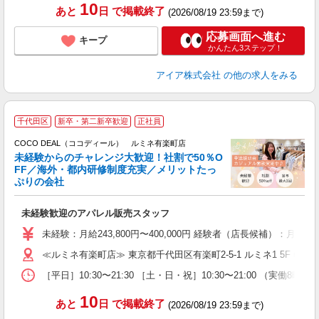
10
あと
日
で掲載終了
(2026/08/19 23:59まで)
応募画面へ進む
キープ
かんたん3ステップ！
アイア株式会社
の他の求人をみる
千代田区
新卒・第二新卒歓迎
正社員
ご
連
COCO DEAL（ココディール） ルミネ有楽町店
未経験からのチャレンジ大歓迎！社割で50％O
FF／海外・都内研修制度充実／メリットたっ
ぷりの会社
い
未経験歓迎のアパレル販売スタッフ
入
未経験：月給243,800円〜400,000円 経験者（店長候補）
迎
≪ルミネ有楽町店≫ 東京都千代田区有楽町2-5-1 ルミネ1 5F 
型
［平日］10:30〜21:30 ［土・日・祝］10:30〜21:00 （実働8時間
り
10
あと
日
で掲載終了
(2026/08/19 23:59まで)