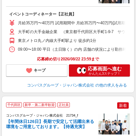
入
卒
イベントコーディネーター【正社員】
ミ
あ
月給35万円〜40万円 試用期間中 月給35万円〜40万円(試用期
休
平
大手町の大手金融企業 （東京都千代田区大手町1-9-7 サウスタワ
東京メトロ丸ノ内線大手町駅より 徒歩約1分
09:00〜18:00 平日（土日除く）の内 店舗の状況により勤務時間
応募締め切り2026/08/22 23:59まで
応募画面へ進む
キープ
かんたん3ステップ！
コンパスグループ・ジャパン株式会社
の他の求人をみる
千代田区
新卒・第二新卒歓迎
正社員
新着
コンパスグループ・ジャパン株式会社 21734_f
【年間休日126日】長期で安定して活躍出来る
環境をご用意しております。【待遇充実】
す
入