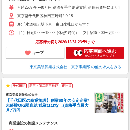
第
ー
月給25万円〜40万円 ※深夜手当別途支給 ※保有資格により変動 ※
昼
東京都千代田区神田三崎町2-9-18
JR「水道橋」駅下車 東口改札口からすぐ
り
［1］日勤9:00〜18:00（休憩1時間） ［2］宿直9:00〜翌9:0
応募締め切り2026/12/31 23:59まで
応募画面へ進む
キープ
かんたん3ステップ！
東京美装興業株式会社 東京事業部
の他の求人をみる
3
千代田区
新卒・第二新卒歓迎
正社員
★
東京美装興業株式会社
【千代田区の商業施設】創業69年の安定企業/
与
未経験OK/駅直結/残業ほぼなし/資格手当最大
当
月7万円
5
入
商業施設の施設メンテナンス
第
ー