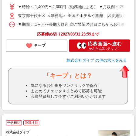
～
▼時給： 1,400円〜2,000円（勤務地による） ▼月収例： 29万
内
東京都千代田区 ＜勤務地＞ 全国のホテルや旅館、温泉施設など
O
▼期間： 1ヶ月〜長期大歓迎 ◎ご希望のお日にちからお仕事開始ができ
応募締め切り2027/03/31 23:59まで
応募画面へ進む
キープ
かんたん3ステップ！
株式会社ダイブ
の他の求人をみる
「キープ」とは？
気になるお仕事をワンクリックで保存
まとめてチェック＆まとめて応募も可能
会員登録無しで今すぐご利用いただけます
千代田区
派遣社員
せ
株式会社ダイブ