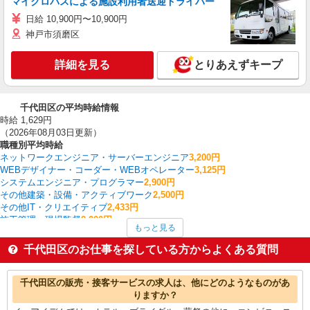
マイクロバスによる施設利用者送迎ドライバー
日給 10,900円〜10,900円
神戸市須磨区
詳細を見る
とりあえずキープ
千代田区の平均時給情報
時給 1,629円
（2026年08月03日更新）
職種別平均時給
ネットワークエンジニア・サーバーエンジニア
3,200円
WEBデザイナー・コーダー・WEBオペレーター
3,125円
システムエンジニア・プログラマー
2,900円
その他建築・設備・アクティブワーク
2,500円
その他IT・クリエイティブ
2,433円
施工管理・現場監督
2,200円
もっと見る
ルートセールス
2,200円
WEBディレクター・WEBプロデューサー
2,083円
千代田区のお仕事を探している方からよくある質問
CADオペレーター・積算
2,050円
ライター・編集・校正・フォトグラファー
2,000円
千代田区の他の職種の平均時給を見る
千代田区の販売・接客サービスの求人は、他にどのようなものがあ
りますか？