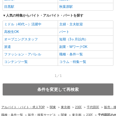
目黒駅
秋葉原駅
人気の特集からバイト・アルバイト・パートを探す
ミドル（40代～）活躍中
主婦・主夫歓迎
高校生OK
パート
オープニングスタッフ
短期（3ヶ月以内）
派遣
副業・WワークOK
ファッション・アパレル
職種・条件一覧
コンテンツ一覧
コラム・特集一覧
1／1
条件を変更して再検索
アルバイト・バイト・求人TOP
関東
東京都
23区
千代田区
販売・
職種・条件一覧
販売・接客サービス
関東
東京都
23区
千代田区の