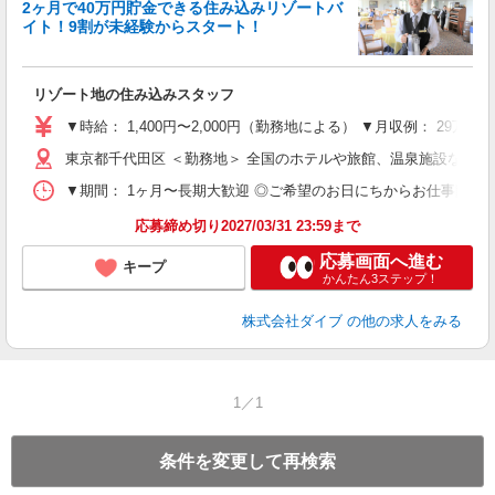
2ヶ月で40万円貯金できる住み込みリゾートバ
イト！9割が未経験からスタート！
き
リゾート地の住み込みスタッフ
未
～
▼時給： 1,400円〜2,000円（勤務地による） ▼月収例： 29万
内
東京都千代田区 ＜勤務地＞ 全国のホテルや旅館、温泉施設など
O
▼期間： 1ヶ月〜長期大歓迎 ◎ご希望のお日にちからお仕事開始ができ
応募締め切り2027/03/31 23:59まで
応募画面へ進む
キープ
かんたん3ステップ！
株式会社ダイブ
の他の求人をみる
1／1
条件を変更して再検索