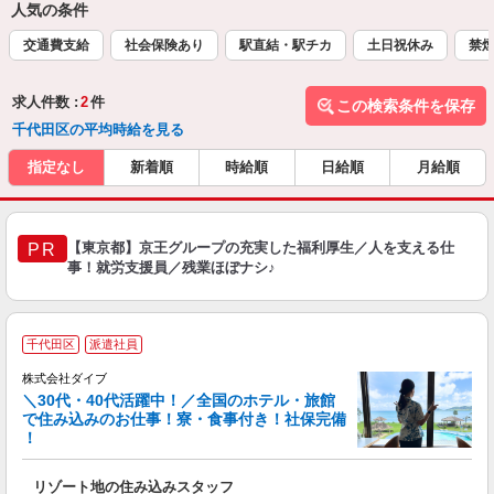
人気の条件
交通費支給
社会保険あり
駅直結・駅チカ
土日祝休み
禁
求人件数 :
2
件
この検索条件を保存
千代田区の平均時給を見る
指定なし
新着順
時給順
日給順
月給順
【東京都】京王グループの充実した福利厚生／人を支える仕
PR
事！就労支援員／残業ほぼナシ♪
千代田区
派遣社員
か
株式会社ダイブ
迎
＼30代・40代活躍中！／全国のホテル・旅館
で住み込みのお仕事！寮・食事付き！社保完備
！
り
リゾート地の住み込みスタッフ
未