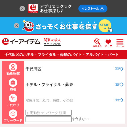
関東
の求人
▼エリア変更
千代田区のホテル・ブライダル・葬祭のバイト・アルバイト・パート
の求人情報一覧
千代田区
選択
勤務地/駅
ホテル・ブライダル・葬祭
選択
職種
雇用形態、給与、特徴、その他
選択
こだわり
を含まない
フリーワード