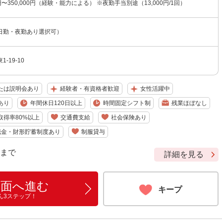
0円〜350,000円（経験・能力による） ※夜勤手当別途（13,000円/1回）
日勤・夜勤あり選択可）
-19-10
たは説明会あり
経験者・有資格者歓迎
女性活躍中
あり
年間休日120日以上
時間固定シフト制
残業ほぼなし
取得率80%以上
交通費支給
社会保険あり
職金・財形貯蓄制度あり
制服貸与
9 まで
詳細を見る
画面へ進む
キープ
ん3ステップ！