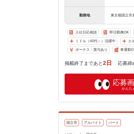
勤務地
東京都国立市泉
入社日応相談
即日勤務OK
ミドル（40代～）活躍中
エ
ボーナス・賞与あり
車通勤O
2日
掲載終了まであと
応募締め切り:
応募
かんた
国立市
アルバイト
パート