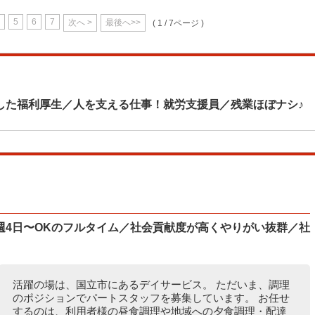
5
6
7
次へ >
最後へ>>
( 1 / 7ページ )
した福利厚生／人を支える仕事！就労支援員／残業ほぼナシ♪
週4日〜OKのフルタイム／社会貢献度が高くやりがい抜群／社
活躍の場は、国立市にあるデイサービス。 ただいま、調理
のポジションでパートスタッフを募集しています。 お任せ
するのは、利用者様の昼食調理や地域への夕食調理・配達