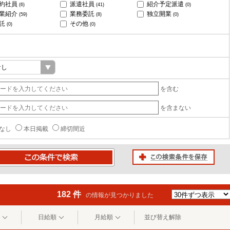
約社員
派遣社員
紹介予定派遣
(6)
(41)
(0)
業紹介
業務委託
独立開業
(59)
(8)
(0)
託
その他
(0)
(0)
を含む
を含まない
なし
本日掲載
締切間近
この検索条件を保存
条件で検索
182 件
の情報が見つかりました
日給順
月給順
並び替え解除