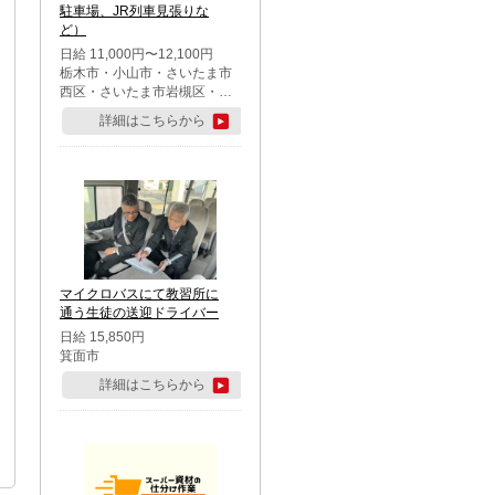
駐車場、JR列車見張りな
ど）
日給 11,000円〜12,100円
栃木市・小山市・さいたま市
西区・さいたま市岩槻区・久
喜市・蓮田市
詳細はこちらから
マイクロバスにて教習所に
通う生徒の送迎ドライバー
日給 15,850円
箕面市
詳細はこちらから