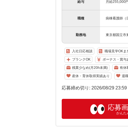
給与
月給255,00
職種
病棟看護師（
勤務地
東京都国立市東1
入社日応相談
職場見学OKま
ブランクOK
ボーナス・賞与
残業少なめ(月20h未満)
有休
産休・育休取得実績あり
退
応募締め切り: 2026/08/29 23:5
応募
かんた