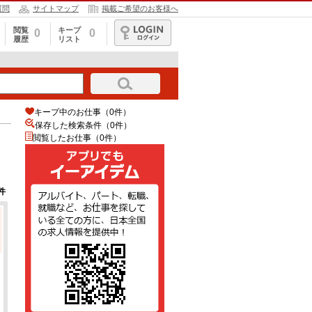
質問
サイトマップ
掲載ご希望のお客様へ
閲覧
キープ
0
0
履歴
リスト
ログイン
キープ中のお仕事（0件）
保存した検索条件（
0
件）
閲覧したお仕事（0件）
件