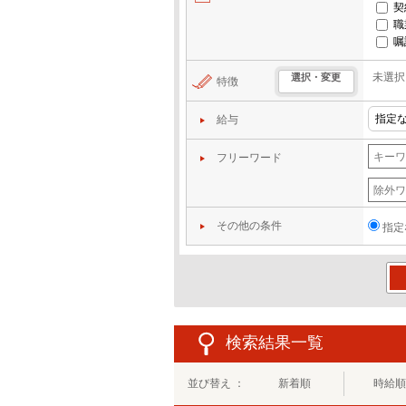
契
職
嘱
未選択
選択・変更
特徴
給与
フリーワード
その他の条件
指定
この
検索結果一覧
並び替え ：
新着順
時給順