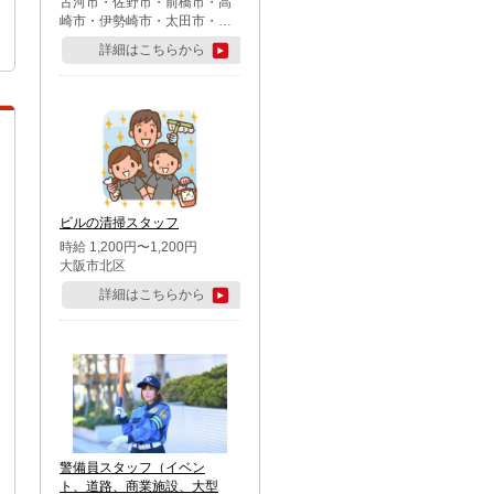
古河市・佐野市・前橋市・高
崎市・伊勢崎市・太田市・館
林市・藤岡市・大泉町・さい
詳細はこちらから
たま市北区・川越市・熊谷
市・行田市・秩父市・所沢
市・飯能市・東松山市・坂戸
市・鶴ケ島市・千葉市中央
区・市川市・松戸市・習志野
市・柏市・流山市・八千代
市・足立区・江戸川区・八王
子市・町田市
ビルの清掃スタッフ
時給 1,200円〜1,200円
大阪市北区
詳細はこちらから
警備員スタッフ（イベン
ト、道路、商業施設、大型