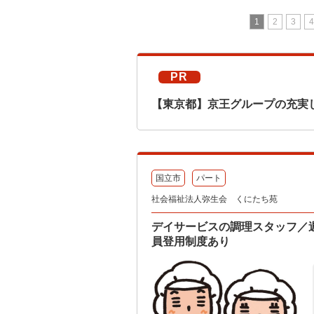
1
2
3
4
PR
【東京都】京王グループの充実
国立市
パート
社会福祉法人弥生会 くにたち苑
デイサービスの調理スタッフ／
員登用制度あり