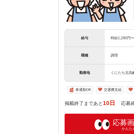
給与
時給1,280
職種
調理
勤務地
くにたち北高齢
車通勤OK
交通費支給
10日
掲載終了まであと
応募締め切り
応募
かんた