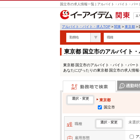
国立市の求人情報一覧 | アルバイト・バイト・パ
エ
関東
アルバイト・バイト・求人TOP
>
関東
>
東京都
>
勤務地
職種
東京都 国立市のアルバイト
東京都 国立市のアルバイト・バイト・パー
あなたにぴったりの東京都 国立市の求人情報
勤務地で検索
通勤時間・区
選択・変更
東京都
国立市
未選択
選択・変更
職種
ア
雇用形態