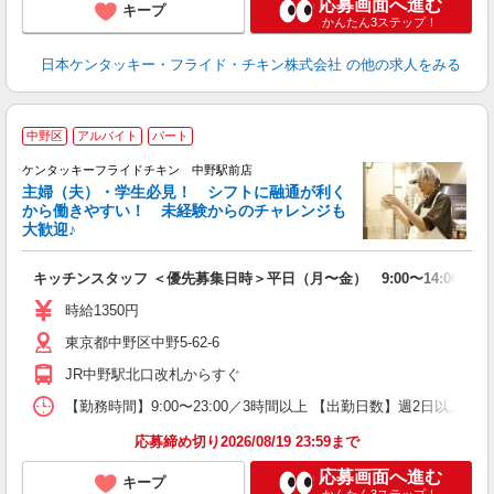
応募画面へ進む
キープ
かんたん3ステップ！
日本ケンタッキー・フライド・チキン株式会社
の他の求人をみる
中野区
アルバイト
パート
ケンタッキーフライドチキン 中野駅前店
主婦（夫）・学生必見！ シフトに融通が利く
から働きやすい！ 未経験からのチャレンジも
大歓迎♪
見
キッチンスタッフ ＜優先募集日時＞平日（月〜金） 9:00〜14:00
未
～
時給1350円
2
東京都中野区中野5-62-6
ル
補
JR中野駅北口改札からすぐ
【勤務時間】9:00〜23:00／3時間以上 【出勤日数】週2日以
応募締め切り2026/08/19 23:59まで
応募画面へ進む
キープ