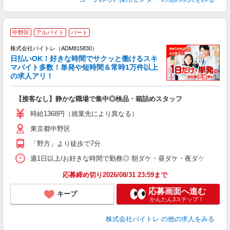
中野区
アルバイト
パート
株式会社バイトレ（ADM815830）
く
日払いOK！好きな時間でサクッと働けるスキ
マバイト多数！単発や短時間＆常時1万件以上
☆
の求人アリ！
験
【接客なし】静かな職場で集中◎検品・箱詰めスタッフ
即
活
時給1368円（就業先により異なる）
（
東京都中野区
短
K
「野方」より徒歩で7分
日
髪
週1日以上/お好きな時間で勤務◎ 朝ダケ・昼ダケ・夜ダケ・夜勤など、 ご自
応募締め切り2026/08/31 23:59まで
応募画面へ進む
キープ
かんたん3ステップ！
株式会社バイトレ
の他の求人をみる