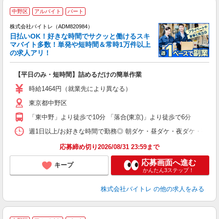
中野区
アルバイト
パート
株式会社バイトレ（ADM820984）
く
日払いOK！好きな時間でサクッと働けるスキ
マバイト多数！単発や短時間＆常時1万件以上
☆
の求人アリ！
験
【平日のみ・短時間】詰めるだけの簡単作業
即
活
時給1464円（就業先により異なる）
（
東京都中野区
短
K
「東中野」より徒歩で10分 「落合(東京)」より徒歩で6分
日
髪
週1日以上/お好きな時間で勤務◎ 朝ダケ・昼ダケ・夜ダケ・夜勤など、 ご自
応募締め切り2026/08/31 23:59まで
応募画面へ進む
キープ
かんたん3ステップ！
株式会社バイトレ
の他の求人をみる