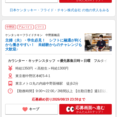
かんたん3ステップ！
日本ケンタッキー・フライド・チキン株式会社
の他の求人をみる
中野区
アルバイト
パート
ケンタッキーフライドチキン 中野新橋店
主婦（夫）・学生必見！ シフトに融通が利く
から働きやすい！ 未経験からのチャレンジも
大歓迎♪
見
カウンター・キッチンスタッフ ＜優先募集日時＞日曜 フルタイム
未
ダ
時給1350円 ＜高校生＞時給1300円
昇
東京都中野区本町5-4-1
K
保
東京メトロ丸の内線中野新橋駅 徒歩2分
【勤務時間】9:00〜22:00／2時間以上 【出勤日数】週1日以
応募締め切り2026/08/19 23:59まで
応募画面へ進む
キープ
かんたん3ステップ！