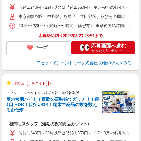
学
時給1,240円（22時以降は時給1,550円） ※7〜9月の特別時
日
東京都新宿区、中野区、杉並区、世田谷区、及びその周辺 ※直行
ア
20:00〜翌6:00（実働7〜8時間・休憩有） ※勤務開始時間に
応募締め切り2026/08/23 23:59まで
応募画面へ進む
キープ
かんたん3ステップ！
アセットインベントリー株式会社
の他の求人をみる
中野区
アルバイト
パート
★
アセットインベントリー株式会社 池袋営業所
夏の短期バイト！夜勤の高時給でガッチリ！週
担
1日〜OK！日払いOK！端末で商品の数を数え
自
るお仕事♪
手
棚卸しスタッフ（短期の夜間商品カウント）
履
学
時給1,240円（22時以降は時給1,550円） ※7〜9月の特別時
日