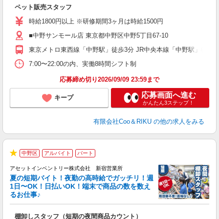
だ
ペット販売スタッフ
入
夫
時給1800円以上 ※研修期間3ヶ月は時給1500円
中
■中野サンモール店 東京都中野区中野5丁目67-10
自
産
東京メトロ東西線「中野駅」徒歩3分 JR中央本線「中野駅」徒歩3
登
7:00〜22:00の内、実働8時間シフト制
応募締め切り2026/09/09 23:59まで
応募画面へ進む
キープ
かんたん3ステップ！
有限会社Coo＆RIKU
の他の求人をみる
中野区
アルバイト
パート
★
アセットインベントリー株式会社 新宿営業所
夏の短期バイト！夜勤の高時給でガッチリ！週
担
1日〜OK！日払いOK！端末で商品の数を数え
自
るお仕事♪
手
棚卸しスタッフ（短期の夜間商品カウント）
履