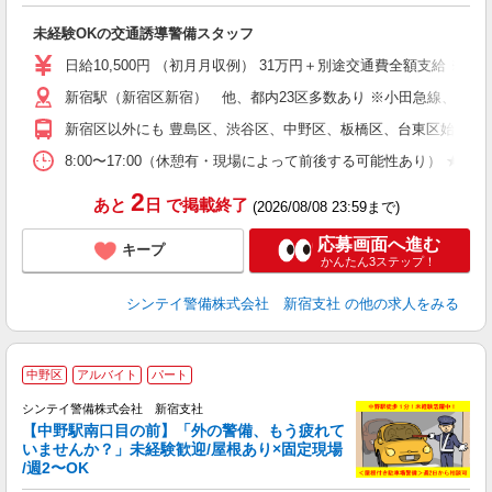
後
未経験OKの交通誘導警備スタッフ
週
日給10,500円 （初月月収例） 31万円＋別途交通費全額支給 
新宿駅（新宿区新宿） 他、都内23区多数あり ※小田急線、京王
新宿区以外にも 豊島区、渋谷区、中野区、板橋区、台東区始め東京
8:00〜17:00（休憩有・現場によって前後する可能性あり） 
2
あと
日
で掲載終了
(2026/08/08 23:59まで)
応募画面へ進む
キープ
かんたん3ステップ！
シンテイ警備株式会社 新宿支社
の他の求人をみる
中野区
アルバイト
パート
シンテイ警備株式会社 新宿支社
【中野駅南口目の前】「外の警備、もう疲れて
いませんか？」未経験歓迎/屋根あり×固定現場
支
/週2〜OK
任