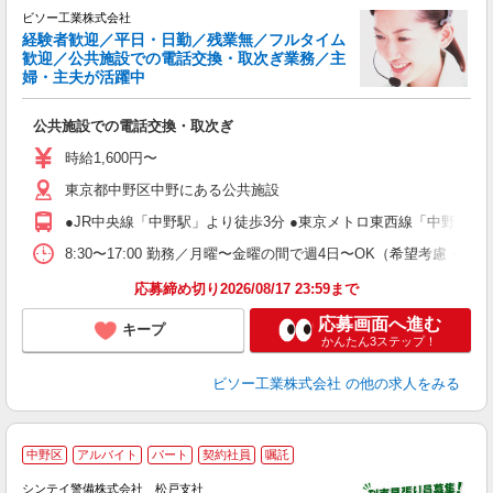
ビソー工業株式会社
経験者歓迎／平日・日勤／残業無／フルタイム
歓迎／公共施設での電話交換・取次ぎ業務／主
プ
婦・主夫が活躍中
入
り
公共施設での電話交換・取次ぎ
学
活
時給1,600円〜
朝
東京都中野区中野にある公共施設
内
●JR中央線「中野駅」より徒歩3分 ●東京メトロ東西線「中野駅」
8:30〜17:00 勤務／月曜〜金曜の間で週4日〜OK（希望考慮・
応募締め切り2026/08/17 23:59まで
応募画面へ進む
キープ
かんたん3ステップ！
ビソー工業株式会社
の他の求人をみる
中野区
アルバイト
パート
契約社員
嘱託
シンテイ警備株式会社 松戸支社