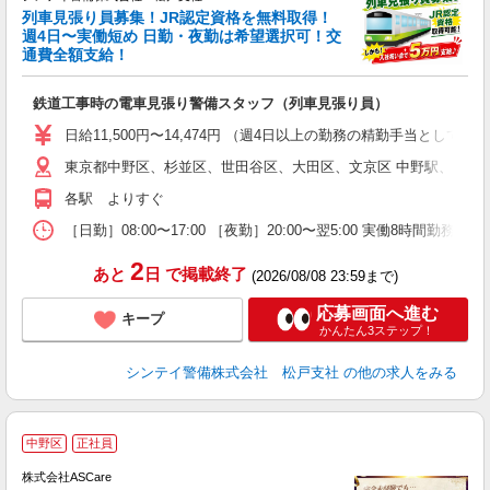
列車見張り員募集！JR認定資格を無料取得！
収
週4日〜実働短め 日勤・夜勤は希望選択可！交
通費全額支給！
て
即
鉄道工事時の電車見張り警備スタッフ（列車見張り員）
～
い
日給11,500円〜14,474円 （週4日以上の勤務の精勤手当として日給
東京都中野区、杉並区、世田谷区、大田区、文京区 中野駅、荻窪
な
各駅 よりすぐ
［日勤］08:00〜17:00 ［夜勤］20:00〜翌5:00 実働8
2
あと
日
で掲載終了
(2026/08/08 23:59まで)
応募画面へ進む
キープ
かんたん3ステップ！
シンテイ警備株式会社 松戸支社
の他の求人をみる
ア
中野区
正社員
リ
れ
株式会社ASCare