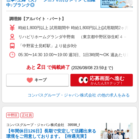
中♪ブランク◎
大
調理師【アルバイト・パート】
入
歓
時給1,800円以上 試用期間中 時給1,800円以上(試用期間2ヶ月
～
リハビリホームグランダ中野南 （東京都中野区弥生町４－１７
用
～
「中野富士見町駅」より徒歩9分
車
い
05:30〜14:30 10:00〜19:00 週3日、1日3時間〜OK 週あたり最
2
あと
日
で掲載終了
(2026/08/08 23:59まで)
応募画面へ進む
キープ
かんたん3ステップ！
コンパスグループ・ジャパン株式会社
の他の求人をみる
中野区
正社員
コンパスグループ・ジャパン株式会社 39598_f
【年間休日126日】長期で安定して活躍出来る
環境をご用意しております。【待遇充実】