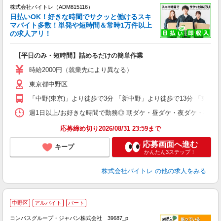
株式会社バイトレ（ADM815116）
く
日払いOK！好きな時間でサクッと働けるスキ
マバイト多数！単発や短時間＆常時1万件以上
☆
の求人アリ！
験
【平日のみ・短時間】詰めるだけの簡単作業
即
活
時給2000円（就業先により異なる）
（
東京都中野区
短
K
「中野(東京)」より徒歩で3分 「新中野」より徒歩で13分 「東高
日
髪
週1日以上/お好きな時間で勤務◎ 朝ダケ・昼ダケ・夜ダケ・夜勤など、 ご自
応募締め切り2026/08/31 23:59まで
応募画面へ進む
キープ
かんたん3ステップ！
株式会社バイトレ
の他の求人をみる
中野区
アルバイト
パート
コンパスグループ・ジャパン株式会社 39687_p