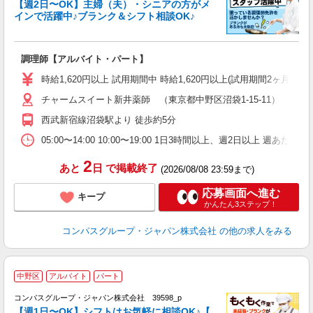
【週2日〜OK】主婦（夫）・シニアの方がメ
インで活躍中♪ブランク＆シフト相談OK♪
大
調理師【アルバイト・パート】
入
歓
時給1,620円以上 試用期間中 時給1,620円以上(試用期間2ヶ月
～
チャームスイート新井薬師 （東京都中野区沼袋1-15-11）
用
週
西武新宿線沼袋駅より 徒歩約5分
煙
事
05:00〜14:00 10:00〜19:00 1日3時間以上、週2日以上 週あた
2
あと
日
で掲載終了
(2026/08/08 23:59まで)
応募画面へ進む
キープ
かんたん3ステップ！
コンパスグループ・ジャパン株式会社
の他の求人をみる
中野区
アルバイト
パート
コンパスグループ・ジャパン株式会社 39598_p
く
【週1日〜OK】シフトはお気軽に相談OK♪【