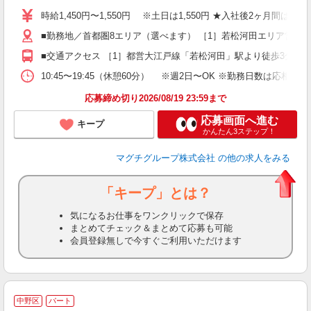
～
時給1,450円〜1,550円 ※土日は1,550円 ★入社後2ヶ月間は時
給
■勤務地／首都圏8エリア（選べます） ［1］若松河田エリア営業所
■交通アクセス ［1］都営大江戸線「若松河田」駅より徒歩3分 ［2
10:45〜19:45（休憩60分） ※週2日〜OK ※勤務日数は応相談
応募締め切り2026/08/19 23:59まで
応募画面へ進む
キープ
かんたん3ステップ！
マグチグループ株式会社
の他の求人をみる
「キープ」とは？
気になるお仕事をワンクリックで保存
まとめてチェック＆まとめて応募も可能
会員登録無しで今すぐご利用いただけます
中野区
パート