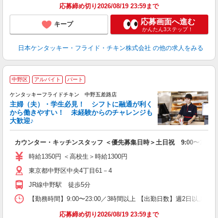
応募締め切り2026/08/19 23:59まで
応募画面へ進む
キープ
かんたん3ステップ！
日本ケンタッキー・フライド・チキン株式会社
の他の求人をみる
中野区
アルバイト
パート
ケンタッキーフライドチキン 中野五差路店
主婦（夫）・学生必見！ シフトに融通が利く
から働きやすい！ 未経験からのチャレンジも
大歓迎♪
見
カウンター・キッチンスタッフ ＜優先募集日時＞土日祝 9:00〜14:00
未
ダ
時給1350円 ＜高校生＞時給1300円
昇
東京都中野区中央4丁目61－4
上
か
JR線中野駅 徒歩5分
【勤務時間】9:00〜23:00／3時間以上 【出勤日数】週2日以
応募締め切り2026/08/19 23:59まで