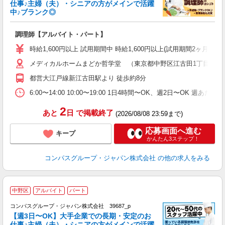
仕事♪主婦（夫）・シニアの方がメインで活躍
中♪ブランク◎
大
調理師【アルバイト・パート】
入
歓
時給1,600円以上 試用期間中 時給1,600円以上(試用期間2ヶ月
～
メディカルホームまどか哲学堂 （東京都中野区江古田1丁目24-1
用
週
都営大江戸線新江古田駅より 徒歩約8分
内
事
6:00〜14:00 10:00〜19:00 1日4時間〜OK、週2日〜OK 週あ
2
あと
日
で掲載終了
(2026/08/08 23:59まで)
応募画面へ進む
キープ
かんたん3ステップ！
コンパスグループ・ジャパン株式会社
の他の求人をみる
中野区
アルバイト
パート
コンパスグループ・ジャパン株式会社 39687_p
く
【週3日〜OK】大手企業での長期・安定のお
仕事♪主婦（夫）・シニアの方がメインで活躍