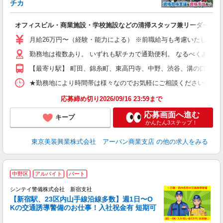
チカ
で
が
オフィスビル・商業施設・学校施設などの清掃スタッフ兼リーダー候補
フ
月給26万円〜（経験・能力による） ※前職給与も考慮いたします
ダ
勤務地は複数あり。 いずれも駅チカで通勤便利。 なるべくあなた
昇
制
【最寄り駅】 町田、錦糸町、東高円寺、中野、渋谷、溝の口 み
★勤務地により時間帯は様々なのでお気軽にご相談ください★ ※基本は下記に
応募締め切り2026/09/16 23:59まで
応募画面へ進む
キープ
かんたん3ステップ！
東京美装興業株式会社 アーバン商業支店
の他の求人をみる
中野区
アルバイト
パート
シンテイ警備株式会社 新宿支社
【新宿駅、23区内山手線沿線多数】週1日〜O
Kの交通誘導警備のお仕事！入社祝金有 短期可