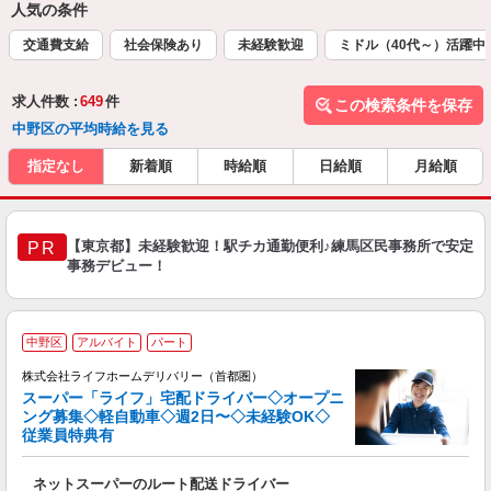
人気の条件
交通費支給
社会保険あり
未経験歓迎
ミドル（40代～）活躍中
求人件数 :
649
件
この検索条件を保存
中野区の平均時給を見る
指定なし
新着順
時給順
日給順
月給順
【東京都】未経験歓迎！駅チカ通勤便利♪練馬区民事務所で安定
PR
事務デビュー！
中野区
アルバイト
パート
株式会社ライフホームデリバリー（首都圏）
（
スーパー「ライフ」宅配ドライバー◇オープニ
単
ング募集◇軽自動車◇週2日〜◇未経験OK◇
従業員特典有
ー
履
ネットスーパーのルート配送ドライバー
迎