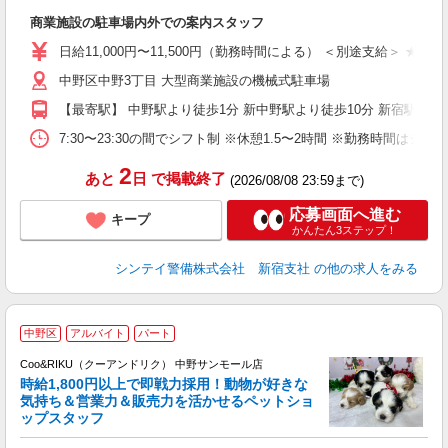
0.
商業施設の駐車場内外での案内スタッフ
未
険
日給11,000円〜11,500円（勤務時間による） ＜別途支給＞ 
中野区中野3丁目 大型商業施設の機械式駐車場
【最寄駅】 中野駅より徒歩1分 新中野駅より徒歩10分 新宿駅
7:30〜23:30の間でシフト制 ※休憩1.5〜2時間 ※勤務
2
あと
日
で掲載終了
(2026/08/08 23:59まで)
応募画面へ進む
キープ
かんたん3ステップ！
シンテイ警備株式会社 新宿支社
の他の求人をみる
中野区
アルバイト
パート
Coo&RIKU（クーアンドリク） 中野サンモール店
時給1,800円以上で即戦力採用！動物が好きな
客
気持ち＆営業力＆販売力を活かせるペットショ
ップスタッフ