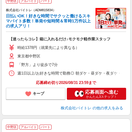
中野区
アルバイト
パート
株式会社バイトレ（ADM815834）
く
日払いOK！好きな時間でサクッと働けるスキ
マバイト多数！単発や短時間＆常時1万件以上
☆
の求人アリ！
験
【迷ったらコレ】箱に入れるだけ♪モクモク軽作業スタッフ
即
活
時給1378円（就業先により異なる）
（
東京都中野区
短
K
「野方」より徒歩で7分
日
髪
週1日以上/お好きな時間で勤務◎ 朝ダケ・昼ダケ・夜ダケ・夜勤など、 ご自
応募締め切り2026/08/31 23:59まで
応募画面へ進む
キープ
かんたん3ステップ！
株式会社バイトレ
の他の求人をみる
中野区
アルバイト
パート