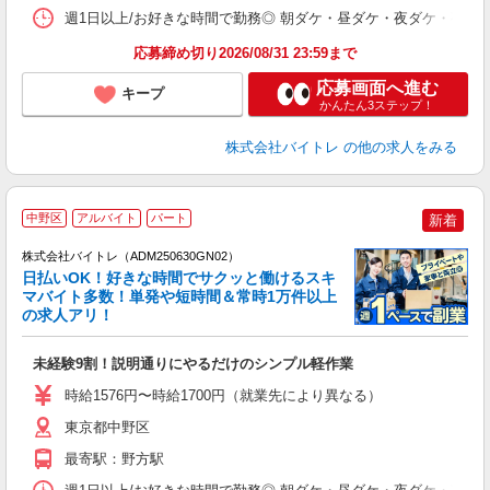
髪
週1日以上/お好きな時間で勤務◎ 朝ダケ・昼ダケ・夜ダケ・夜勤など、 ご自
応募締め切り2026/08/31 23:59まで
応募画面へ進む
キープ
かんたん3ステップ！
株式会社バイトレ
の他の求人をみる
中野区
アルバイト
パート
新着
株式会社バイトレ（ADM250630GN02）
く
日払いOK！好きな時間でサクッと働けるスキ
マバイト多数！単発や短時間＆常時1万件以上
☆
の求人アリ！
験
未経験9割！説明通りにやるだけのシンプル軽作業
即
活
時給1576円〜時給1700円（就業先により異なる）
（
短
東京都中野区
K
最寄駅：野方駅
日
髪