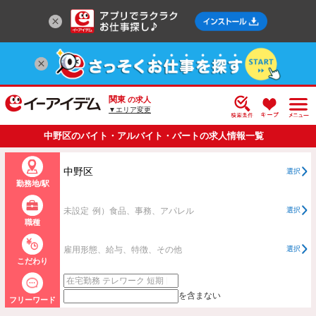
関東
の求人
▼エリア変更
中野区のバイト・アルバイト・パートの求人情報一覧
中野区
選択
勤務地/駅
未設定
例）食品、事務、アパレル
選択
職種
雇用形態、給与、特徴、その他
選択
こだわり
を含まない
フリーワード