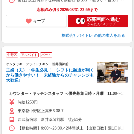
週1日以上/お好きな時間で勤務◎ 朝ダケ・昼ダケ・夜ダケ・夜勤など、 ご自
応募締め切り2026/08/31 23:59まで
応募画面へ進む
キープ
かんたん3ステップ！
株式会社バイトレ
の他の求人をみる
中野区
アルバイト
パート
ケンタッキーフライドチキン 新井薬師前
主婦（夫）・学生必見！ シフトに融通が利く
から働きやすい！ 未経験からのチャレンジも
大歓迎♪
見
カウンター・キッチンスタッフ ＜優先募集日時＞月曜 11:00〜17:00
未
ダ
時給1250円
昇
東京都中野区上高田3-38-7
K
保
西武新宿線 新井薬師前駅 徒歩1分
【勤務時間】9:00〜23:00／2時間以上 【出勤日数】週1日以