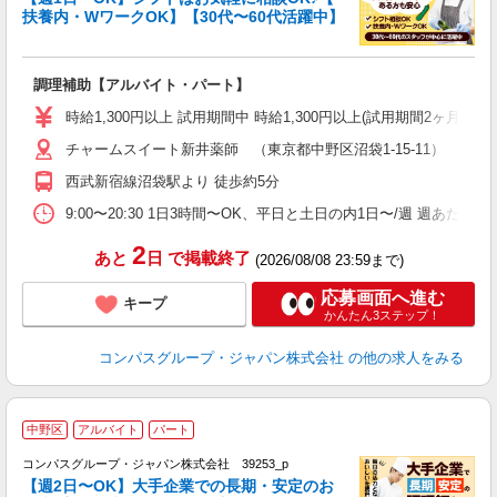
扶養内・WワークOK】【30代〜60代活躍中】
大
調理補助【アルバイト・パート】
入
歓
時給1,300円以上 試用期間中 時給1,300円以上(試用期間2ヶ月
～
チャームスイート新井薬師 （東京都中野区沼袋1-15-11）
用
2
西武新宿線沼袋駅より 徒歩約5分
内
副
9:00〜20:30 1日3時間〜OK、平日と土日の内1日〜/週 週あたり
2
あと
日
で掲載終了
(2026/08/08 23:59まで)
応募画面へ進む
キープ
かんたん3ステップ！
コンパスグループ・ジャパン株式会社
の他の求人をみる
中野区
アルバイト
パート
コンパスグループ・ジャパン株式会社 39253_p
く
【週2日〜OK】大手企業での長期・安定のお