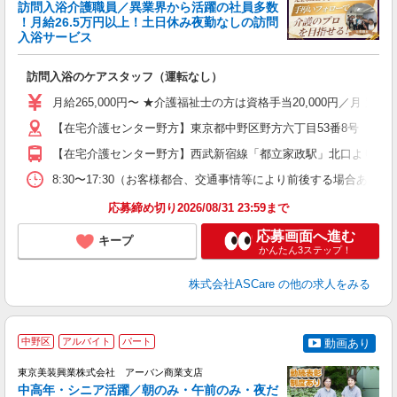
訪問入浴介護職員／異業界から活躍の社員多数
！月給26.5万円以上！土日休み夜勤なしの訪問
業
入浴サービス
ま
訪問入浴のケアスタッフ（運転なし）
入
格
月給265,000円〜 ★介護福祉士の方は資格手当20,000円／月 
週
【在宅介護センター野方】東京都中野区野方六丁目53番8号 【在宅
り
【在宅介護センター野方】西武新宿線「都立家政駅」北口より約7分
8:30〜17:30（お客様都合、交通事情等により前後する場合あり）
応募締め切り2026/08/31 23:59まで
応募画面へ進む
キープ
かんたん3ステップ！
株式会社ASCare
の他の求人をみる
中野区
アルバイト
パート
動画あり
相
東京美装興業株式会社 アーバン商業支店
日
中高年・シニア活躍／朝のみ・午前のみ・夜だ
ー