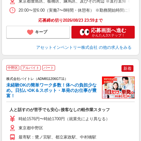
東京都豊島区、板橋区、練馬区、及びその周辺 ※直行直帰 ※日
給
20:00〜翌6:00（実働7〜8時間・休憩有） ※勤務開始時間に
応募締め切り2026/08/23 23:59まで
応募画面へ進む
キープ
かんたん3ステップ！
アセットインベントリー株式会社
の他の求人をみる
中野区
アルバイト
パート
新着
株式会社バイトレ（ADM811206GT11）
未経験OKの簡単ワーク多数！体への負担少な
め。日払いOK＆スポット・単発のお仕事が豊
富！
ス
ロ
人と話すのが苦手でも安心♪接客なしの軽作業スタッフ
即
活
時給1576円〜時給1700円（就業先により異なる）
（
短
東京都中野区
K
最寄駅：鷺ノ宮駅、都立家政駅、中村橋駅
日