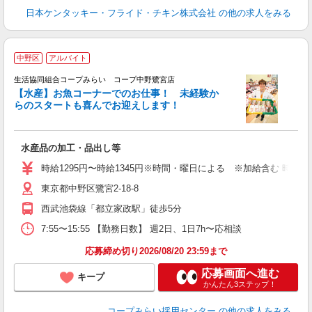
日本ケンタッキー・フライド・チキン株式会社
の他の求人をみる
中野区
アルバイト
生活協同組合コープみらい コープ中野鷺宮店
【水産】お魚コーナーでのお仕事！ 未経験か
らのスタートも喜んでお迎えします！
飛
水産品の加工・品出し等
未
K
時給1295円〜時給1345円※時間・曜日による ※加給含む 時給12
東京都中野区鷺宮2-18-8
西武池袋線「都立家政駅」徒歩5分
7:55〜15:55 【勤務日数】 週2日、1日7h〜応相談
応募締め切り2026/08/20 23:59まで
応募画面へ進む
キープ
かんたん3ステップ！
コープみらい採用センター
の他の求人をみる