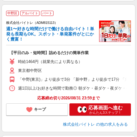
中野区
アルバイト
パート
株式会社バイトレ（ADM815113）
週1〜好きな時間だけで働ける自由バイト！単
発も長期もOK。スポット・単発案件がとにか
も
く豊富！
気
【平日のみ・短時間】詰めるだけの簡単作業
即
活
時給1464円（就業先により異なる）
（
東京都中野区
短
K
「中野(東京)」より徒歩で3分 「新中野」より徒歩で17分 「東高
日
髪
週1日以上/お好きな時間で勤務◎ 朝ダケ・昼ダケ・夜ダケ・夜勤など、 ご自
応募締め切り2026/08/31 23:59まで
応募画面へ進む
キープ
かんたん3ステップ！
株式会社バイトレ
の他の求人をみる