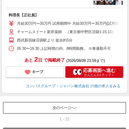
ま
料理長【正社員】
入
卒
月給30万円〜35万円 試用期間中 月給30万円〜35万円(試用期間3ヶ
ミ
チャームスイート新井薬師 （東京都中野区沼袋1-15-11）
あ
休
西武新宿線沼袋駅より 徒歩約5分
助
05:30〜19:30 上記時間の内、8時間勤務。 ※車通勤不可 
2
あと
日
で掲載終了
(2026/08/08 23:59まで)
応募画面へ進む
キープ
かんたん3ステップ！
コンパスグループ・ジャパン株式会社
の他の求人をみる
次のページへ
1／22