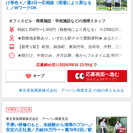
け等色々／週3日〜応相談（現場により異なる
0
）／WワークOK
相
入
オフィスビル・商業施設・学校施設などの清掃スタッフ
学
活
時給1,350円〜1,450円（勤務地により異なる） ※22時以降
曜
結
★勤務地多数あり。いずれも駅チカで通勤便利★ あなたのご希望の
り
【最寄り駅】 町田、錦糸町、東高円寺、吉祥寺、中野、立飛、渋
★朝だけ、午前のみ、夕方以降、夜からフルタイム迄 時間帯多数！ご希望に合わせて
応募締め切り2026/09/16 23:59まで
応募画面へ進む
キープ
かんたん3ステップ！
東京美装興業株式会社 アーバン商業支店
の他の求人をみる
中野区
正社員
東京美装興業株式会社 アーバン商業支店
手厚い研修のもと、未経験から清掃のプロへ／
安定の正社員／月給26万円〜＋賞与年2回／駅