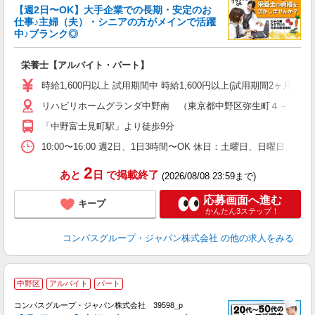
く
【週2日〜OK】大手企業での長期・安定のお
仕事♪主婦（夫）・シニアの方がメインで活躍
中♪ブランク◎
大
栄養士【アルバイト・パート】
入
歓
時給1,600円以上 試用期間中 時給1,600円以上(試用期間2ヶ月
～
リハビリホームグランダ中野南 （東京都中野区弥生町４－１７
用
シ
「中野富士見町駅」より徒歩9分
迎
ク
10:00〜16:00 週2日、1日3時間〜OK 休日：土曜日、日曜日、
2
あと
日
で掲載終了
(2026/08/08 23:59まで)
応募画面へ進む
キープ
かんたん3ステップ！
コンパスグループ・ジャパン株式会社
の他の求人をみる
中野区
アルバイト
パート
コンパスグループ・ジャパン株式会社 39598_p
く