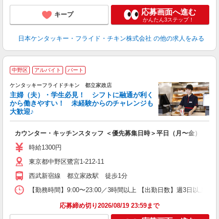
応募画面へ進む
キープ
かんたん3ステップ！
日本ケンタッキー・フライド・チキン株式会社
の他の求人をみる
中野区
アルバイト
パート
ケンタッキーフライドチキン 都立家政店
主婦（夫）・学生必見！ シフトに融通が利く
から働きやすい！ 未経験からのチャレンジも
大歓迎♪
見
カウンター・キッチンスタッフ ＜優先募集日時＞平日（月〜金） 9:00〜
未
ダ
時給1300円
昇
東京都中野区鷺宮1-212-11
上
か
西武新宿線 都立家政駅 徒歩1分
【勤務時間】9:00〜23:00／3時間以上 【出勤日数】週3日以
応募締め切り2026/08/19 23:59まで