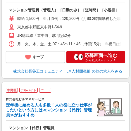
多
マンション管理員（管理人）［日勤のみ］［短時間］［小規模］
未
（
時給 1,500円 ※月収例：120,300円（月80.2時間勤務した場合）
東京都中野区東中野1-54-9
JR総武線「東中野」駅 徒歩2分
月、火、木、金、土 07：45〜11：45（休憩15分） ※祝日は勤務
応募画面へ進む
キープ
かんたん3ステップ！
株式会社長谷工コミュニティ LM人材開発部
の他の求人をみる
中野区
アルバイト
パート
株式会社ビルマネサービス
定年後に始める人も多数！人の役に立つ仕事が
したいという方には≪マンション【代行】管理
員≫がおすすめ
な
マンション【代行】管理員
未