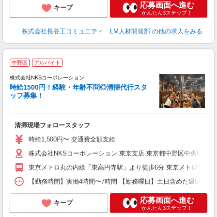
応募画面へ進む
キープ
かんたん3ステップ！
株式会社長谷工コミュニティ LM人材開発部
の他の求人をみる
中野区
アルバイト
株式会社NKSコーポレーション
時給1500円！経験・年齢不問◎清掃代行スタ
ッフ募集！
◎
清掃現場フォロースタッフ
時給1,500円〜 交通費全額支給
株式会社NKSコーポレーション 東京支店 東京都中野区中央5-23
東京メトロ丸の内線「東高円寺駅」より徒歩6分 東京メトロ東西線
【勤務時間】実働4時間〜7時間 【勤務曜日】土日含めた週5日（シフト
応募画面へ進む
キープ
かんたん3ステップ！