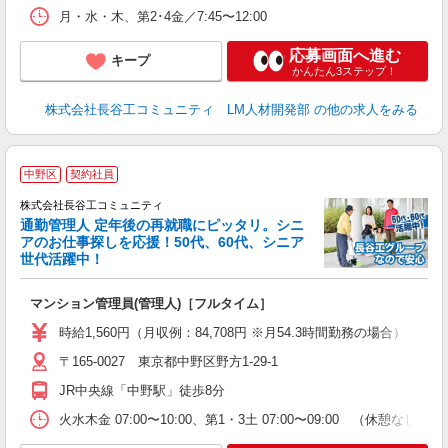
月・水・木、第2･4金／7:45〜12:00
応募画面へ進む
キープ
かんたん3ステップ！
株式会社長谷工コミュニティ LM人材開発部
の他の求人をみる
中野区
契約社員
株式会社長谷工コミュニティ
通勤管理人 定年後の再就職にピッタリ。シニ
アのお仕事探しを応援！50代、60代、シニア
世代活躍中！
多
マンション管理員(管理人)［フルタイム］
未
（
時給1,560円（月収例：84,708円 ※月54.3時間勤務の場合）
〒165-0027 東京都中野区野方1-29-1
JR中央線「中野駅」徒歩8分
火水木金 07:00〜10:00、第1・3土 07:00〜09:00 （休憩なし）