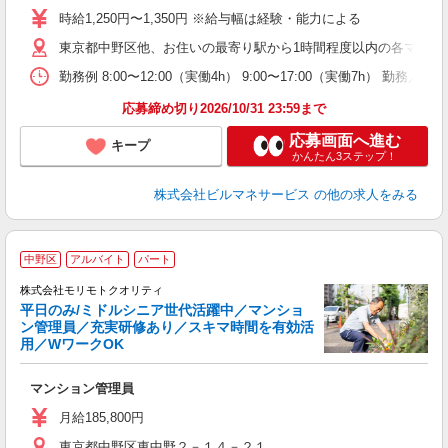
時給1,250円〜1,350円 ※給与幅は経験・能力による
東京都中野区他、お住いの最寄り駅から1時間程度以内の各マンシ
勤務例 8:00〜12:00（実働4h） 9:00〜17:00（実働7h） 勤務／週
応募締め切り2026/10/31 23:59まで
応募画面へ進む
キープ
かんたん3ステップ！
株式会社ビルマネサービス
の他の求人をみる
未
中野区
アルバイト
パート
株式会社モリモトクオリティ
平日のみ/ミドルシニア世代活躍中／マンショ
ン管理員／充実研修あり／スキマ時間を有効活
用／WワークOK
ま
マンション管理員
月給185,800円
東京都中野区東中野２－１４－２１