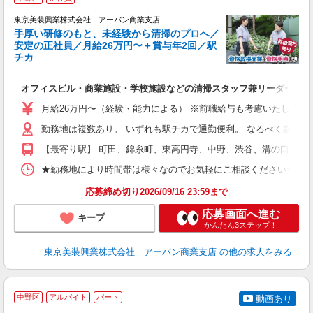
東京美装興業株式会社 アーバン商業支店
手厚い研修のもと、未経験から清掃のプロへ／
安定の正社員／月給26万円〜＋賞与年2回／駅
チカ
で
が
オフィスビル・商業施設・学校施設などの清掃スタッフ兼リーダー候補
フ
月給26万円〜（経験・能力による） ※前職給与も考慮いたします
ダ
勤務地は複数あり。 いずれも駅チカで通勤便利。 なるべくあなた
昇
制
【最寄り駅】 町田、錦糸町、東高円寺、中野、渋谷、溝の口 み
★勤務地により時間帯は様々なのでお気軽にご相談ください★ ※基本は下記に
応募締め切り2026/09/16 23:59まで
応募画面へ進む
キープ
かんたん3ステップ！
東京美装興業株式会社 アーバン商業支店
の他の求人をみる
中野区
アルバイト
パート
動画あり