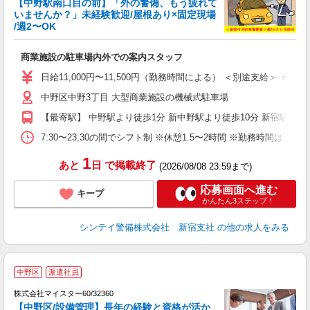
【中野駅南口目の前】「外の警備、もう疲れて
いませんか？」未経験歓迎/屋根あり×固定現場
支
/週2〜OK
任
0.
商業施設の駐車場内外での案内スタッフ
未
険
日給11,000円〜11,500円（勤務時間による） ＜別途支給＞ 
中野区中野3丁目 大型商業施設の機械式駐車場
【最寄駅】 中野駅より徒歩1分 新中野駅より徒歩10分 新宿駅
7:30〜23:30の間でシフト制 ※休憩1.5〜2時間 ※勤務
1
あと
日
で掲載終了
(2026/08/08 23:59まで)
応募画面へ進む
キープ
かんたん3ステップ！
シンテイ警備株式会社 新宿支社
の他の求人をみる
中野区
派遣社員
株式会社マイスター60/32360
【中野区/設備管理】長年の経験と資格が活か