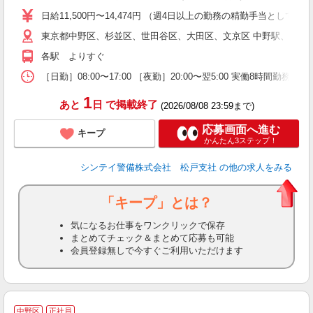
い
日給11,500円〜14,474円 （週4日以上の勤務の精勤手当として日給
東京都中野区、杉並区、世田谷区、大田区、文京区 中野駅、荻窪
な
各駅 よりすぐ
［日勤］08:00〜17:00 ［夜勤］20:00〜翌5:00 実働8
1
あと
日
で掲載終了
(2026/08/08 23:59まで)
応募画面へ進む
キープ
かんたん3ステップ！
シンテイ警備株式会社 松戸支社
の他の求人をみる
「キープ」とは？
気になるお仕事をワンクリックで保存
まとめてチェック＆まとめて応募も可能
会員登録無しで今すぐご利用いただけます
中野区
正社員