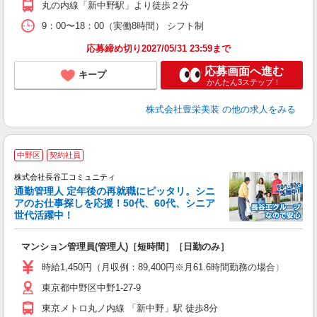
丸の内線「新中野駅」より徒歩２分
9：00〜18：00（実働8時間） シフト制
応募締め切り2027/05/31 23:59まで
応募画面へ進む
キープ
かんたん3ステップ！
株式会社豊栄美装
の他の求人をみる
中野区
契約社員
株式会社長谷工コミュニティ
通勤管理人 定年後の再就職にピッタリ。シニ
アのお仕事探しを応援！50代、60代、シニア
世代活躍中！
多
マンション管理員(管理人)［短時間］［日勤のみ］
入
活
時給1,450円（月収例：89,400円※月61.6時間勤務の場合）
費
東京都中野区中野1-27-9
東京メトロ丸ノ内線 「新中野」駅 徒歩8分