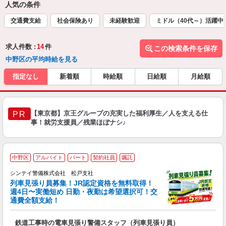
人気の条件
交通費支給
社会保険あり
未経験歓迎
ミドル（40代～）活躍中
求人件数 :
14
件
この検索条件を保存
中野区の平均時給を見る
指定なし
新着順
時給順
日給順
月給順
【東京都】京王グループの充実した福利厚生／人を支える仕
PR
事！就労支援員／残業ほぼナシ♪
中野区
アルバイト
パート
契約社員
嘱託
シンテイ警備株式会社 松戸支社
列車見張り員募集！JR認定資格を無料取得！
収
週4日〜実働短め 日勤・夜勤は希望選択可！交
通費全額支給！
て
即
鉄道工事時の電車見張り警備スタッフ（列車見張り員）
～