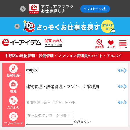
関東
の求人
▼エリア変更
中野区の建物管理・設備管理・マンション管理員のバイト・アルバイ
ト・パートの求人情報一覧
中野区
選択
勤務地/駅
建物管理・設備管理・マンション管理員
選択
職種
雇用形態、給与、特徴、その他
選択
こだわり
を含まない
フリーワード