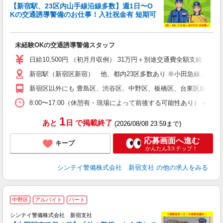
【新宿駅、23区内山手線沿線多数】週1日〜O
Kの交通誘導警備のお仕事！入社祝金有 短期可
後
未経験OKの交通誘導警備スタッフ
週
日給10,500円 （初月月収例） 31万円＋別途交通費全額支給 
新宿駅（新宿区新宿） 他、都内23区多数あり ※小田急線、京王
新宿区以外にも 豊島区、渋谷区、中野区、板橋区、台東区始め東京
8:00〜17:00（休憩有・現場によって前後する可能性あり） 
1
あと
日
で掲載終了
(2026/08/08 23:59まで)
応募画面へ進む
キープ
かんたん3ステップ！
シンテイ警備株式会社 新宿支社
の他の求人をみる
中野区
アルバイト
パート
シンテイ警備株式会社 新宿支社