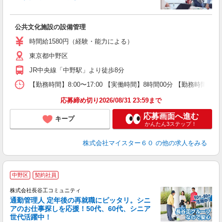
＜
公共文化施設の設備管理
時間給1580円（経験・能力による）
東京都中野区
JR中央線「中野駅」より徒歩8分
【勤務時間】8:00〜17:00 【実働時間】8時間00分 【勤務時間メ
応募締め切り2026/08/31 23:59まで
応募画面へ進む
キープ
かんたん3ステップ！
株式会社マイスター６０
の他の求人をみる
中野区
契約社員
株式会社長谷工コミュニティ
通勤管理人 定年後の再就職にピッタリ。シニ
アのお仕事探しを応援！50代、60代、シニア
世代活躍中！