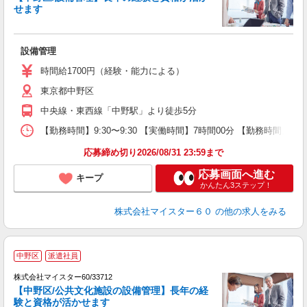
せます
＜
設備管理
時間給1700円（経験・能力による）
東京都中野区
中央線・東西線「中野駅」より徒歩5分
【勤務時間】9:30〜9:30 【実働時間】7時間00分 【勤務時間メモ
応募締め切り2026/08/31 23:59まで
応募画面へ進む
キープ
かんたん3ステップ！
株式会社マイスター６０
の他の求人をみる
中野区
派遣社員
株式会社マイスター60/33712
【中野区/公共文化施設の設備管理】長年の経
験と資格が活かせます