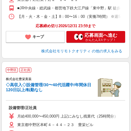
■JR中央線・総武線・都営地下鉄大江戸線「東中野」駅 徒歩7分
【月・火・木・金・土】8：00〜16：00（実働7時間） ※週5日の
応募締め切り2026/12/31 23:59まで
応募画面へ進む
キープ
かんたん3ステップ！
株式会社モリモトクオリティ
の他の求人をみる
中野区
正社員
株式会社豊栄美装
◇高収入◇設備管理/30〜40代活躍中/年間休日
フ
120日以上/転勤なし
設備管理/正社員
月給400,000〜450,000円 上記にみなし残業代（25時間分
東京都中野区本町４－４４－２３ 豊栄ビル