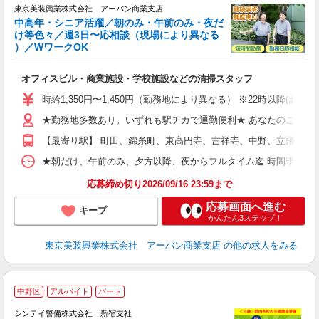
相
東京美装興業株式会社 アーバン商業支店
日
中高年・シニア活躍／朝のみ・午前のみ・夜だ
ー
け等色々／週3日〜応相談（現場により異なる
0
）／WワークOK
相
入
オフィスビル・商業施設・学校施設などの清掃スタッフ
学
活
時給1,350円〜1,450円（勤務地により異なる） ※22時以降
曜
結
★勤務地多数あり。いずれも駅チカで通勤便利★ あなたのご希望の
り
【最寄り駅】 町田、錦糸町、東高円寺、吉祥寺、中野、立飛、渋
★朝だけ、午前のみ、夕方以降、夜からフルタイム迄 時間帯多数！ご希望に合わせて
応募締め切り2026/09/16 23:59まで
応募画面へ進む
キープ
かんたん3ステップ！
東京美装興業株式会社 アーバン商業支店
の他の求人をみる
中野区
アルバイト
パート
シンテイ警備株式会社 新宿支社