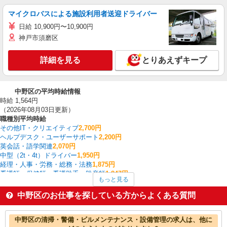
マイクロバスによる施設利用者送迎ドライバー
日給 10,900円〜10,900円
神戸市須磨区
詳細を見る
とりあえずキープ
中野区の平均時給情報
時給 1,564円
（2026年08月03日更新）
職種別平均時給
その他IT・クリエイティブ
2,700円
ヘルプデスク・ユーザーサポート
2,200円
英会話・語学関連
2,070円
中型（2t・4t）ドライバー
1,950円
経理・人事・労務・総務・法務
1,875円
看護師・保健師・看護助手・助産師
1,847円
もっと見る
フロント・受付・フロア案内
1,800円
金融・貿易事務
1,800円
中野区のお仕事を探している方からよくある質問
受付・秘書
1,750円
データ入力・オペレーター
1,750円
中野区の他の職種の平均時給を見る
中野区の清掃・警備・ビルメンテナンス・設備管理の求人は、他に