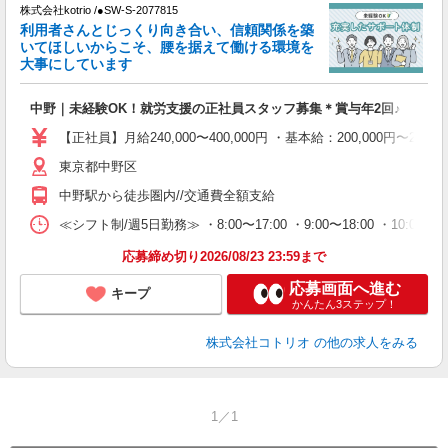
株式会社kotrio /●SW-S-2077815
女
利用者さんとじっくり向き合い、信頼関係を築
ド
いてほしいからこそ、腰を据えて働ける環境を
活
大事にしています
ル
自
中野｜未経験OK！就労支援の正社員スタッフ募集＊賞与年2回♪
役
【正社員】月給240,000〜400,000円 ・基本給：200,000
東京都中野区
中野駅から徒歩圏内//交通費全額支給
≪シフト制/週5日勤務≫ ・8:00〜17:00 ・9:00〜18:00 ・10:
応募締め切り2026/08/23 23:59まで
応募画面へ進む
キープ
かんたん3ステップ！
株式会社コトリオ
の他の求人をみる
1／1