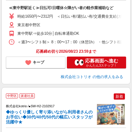
自
≪東中野駅近く≫日払可/日曜休☆障がい者の軽作業補助など
役
時給1650円〜2312円 ＜日払い有/週払い有/交通費全支給(ガソリ
東京都中野区
東中野駅⇒徒歩10分│自転車通勤OK
＜週3〜シフト制＞ 8：00〜17：00（休憩1h） ・他シフト相談可
応募締め切り2026/08/23 23:59まで
応募画面へ進む
キープ
かんたん3ステップ！
株式会社コトリオ
の他の求人をみる
中野区
派遣社員
新着
安
株式会社kotrio /●SW-H2-2102917
女
◆ゆっくり優しく寄り添いながら利用者さんの
ド
お手伝い◆30代/40代/50代の幅広いスタッフが
活
活躍中★
ル
自