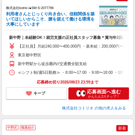
株式会社kotrio /●SW-S-2077796
女
利用者さんとじっくり向き合い、信頼関係を築
ド
いてほしいからこそ、腰を据えて働ける環境を
活
大事にしています
ル
自
新中野｜未経験OK！就労支援の正社員スタッフ募集＊賞与年2回♪
役
【正社員】月給240,000〜400,000円 ・基本給：200,000
東京都中野区
新中野駅から徒歩圏内//交通費全額支給
≪シフト制/週5日勤務≫ ・8:00〜17:00 ・9:00〜18:00 ・10:
応募締め切り2026/08/23 23:59まで
応募画面へ進む
キープ
かんたん3ステップ！
株式会社コトリオ
の他の求人をみる
中野区
職業紹介
新着