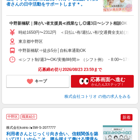
ド
者さんの日中活動をサポートします＊。
活
ル
自
中野新橋駅｜障がい者支援員≪残業なし◎週3日〜シフト相談OK！≫
役
時給1650円〜2312円 ＜日払い有/週払い有/交通費全支給(ガソリ
東京都中野区
中野新橋駅⇒徒歩5分│自転車通勤OK
≪シフト制/週3〜OK/実働8時間≫ （シフト例） ・8:00〜17:00 ・
応募締め切り2026/08/23 23:59まで
応募画面へ進む
キープ
かんたん3ステップ！
株式会社コトリオ
の他の求人をみる
中野区
職業紹介
新着
株式会社kotrio /●SW-S-2077777
女
利用者さんとじっくり向き合い、信頼関係を築
ド
いてほしいからこそ、腰を据えて働ける環境を