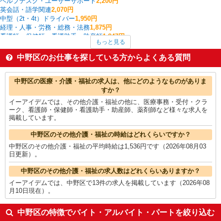
ヘルプデスク・ユーザーサポート
2,200円
英会話・語学関連
2,070円
中型（2t・4t）ドライバー
1,950円
経理・人事・労務・総務・法務
1,875円
看護師・保健師・看護助手・助産師
1,847円
もっと見る
フロント・受付・フロア案内
1,800円
金融・貿易事務
1,800円
中野区のお仕事を探している方からよくある質問
受付・秘書
1,750円
データ入力・オペレーター
1,750円
中野区の他の職種の平均時給を見る
中野区の医療・介護・福祉の求人は、他にどのようなものがありま
すか？
イーアイデムでは、その他介護・福祉の他に、医療事務・受付・クラ
ーク、看護師・保健師・看護助手・助産師、薬剤師など様々な求人を
掲載しています。
中野区のその他介護・福祉の時給はどれくらいですか？
中野区のその他介護・福祉の平均時給は1,536円です（2026年08月03
日更新）。
中野区のその他介護・福祉の求人数はどれくらいありますか？
イーアイデムでは、中野区で13件の求人を掲載しています（2026年08
月10日現在）。
中野区の特徴でバイト・アルバイト・パートを絞り込む