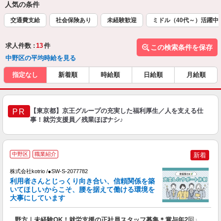
人気の条件
交通費支給
社会保険あり
未経験歓迎
ミドル（40代～）活躍中
求人件数 :
13
件
この検索条件を保存
中野区の平均時給を見る
指定なし
新着順
時給順
日給順
月給順
【東京都】京王グループの充実した福利厚生／人を支える仕
PR
事！就労支援員／残業ほぼナシ♪
中野区
職業紹介
新着
株式会社kotrio /●SW-S-2077782
女
利用者さんとじっくり向き合い、信頼関係を築
ド
いてほしいからこそ、腰を据えて働ける環境を
活
大事にしています
ル
自
野方｜未経験OK！就労支援の正社員スタッフ募集＊賞与年2回♪