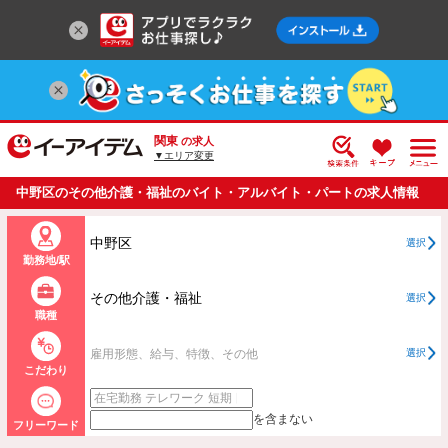
関東
の求人
▼エリア変更
中野区のその他介護・福祉のバイト・アルバイト・パートの求人情報
一覧
中野区
選択
勤務地/駅
その他介護・福祉
選択
職種
雇用形態、給与、特徴、その他
選択
こだわり
を含まない
フリーワード