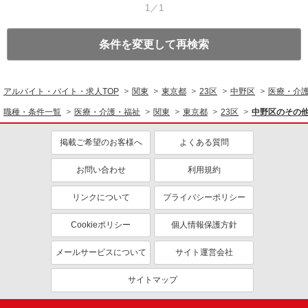
1／1
条件を変更して再検索
アルバイト・バイト・求人TOP
関東
東京都
23区
中野区
医療・介
職種・条件一覧
医療・介護・福祉
関東
東京都
23区
中野区のその
掲載ご希望のお客様へ
よくある質問
お問い合わせ
利用規約
リンクについて
プライバシーポリシー
Cookieポリシー
個人情報保護方針
メールサービスについて
サイト運営会社
サイトマップ