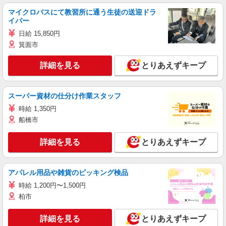
マイクロバスにて教習所に通う生徒の送迎ドラ
イバー
日給 15,850円
箕面市
詳細を見る
とりあえずキープ
スーパー資材の仕分け作業スタッフ
時給 1,350円
船橋市
詳細を見る
とりあえずキープ
アパレル用品や雑貨のピッキング検品
時給 1,200円〜1,500円
柏市
詳細を見る
とりあえずキープ