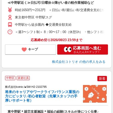
≪中野駅近く≫日払可/日曜休☆障がい者の軽作業補助など
役
時給1650円〜2312円 ＜日払い有/週払い有/交通費全支給(ガソリ
東京都中野区 中野駅スグ
中野駅から徒歩圏内 ◆交通費全額支給
＜週3〜シフト制＞ 8：00〜17：00（休憩1h） ・他シフト相談可
応募締め切り2026/08/23 23:59まで
応募画面へ進む
キープ
かんたん3ステップ！
株式会社コトリオ
の他の求人をみる
2
中野区
派遣社員
新着
株式会社kotrio /●SW-H2-2102795
将来のキャリアやワークライフバランス重視の
女
方にピッタリ♪初心者歓迎（先輩スタッフの手
ド
厚いサポート有）
活
ル
東中野駅＊就労支援施設＊福祉の経験/スキルが身につく仕事♪
自