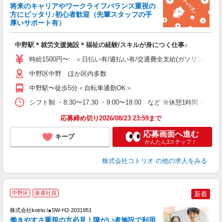
将来のキャリアやワークライフバランス重視の
女
方にピッタリ♪初心者歓迎（先輩スタッフの手
ド
厚いサポート有）
活
ル
中野駅＊就労支援施設＊福祉の経験/スキルが身につく仕事♪
自
時給1500円〜 ＜日払い有/週払い有/交通費全支給(ガソリン代含む
役
中野区中野 ほか区内多数
中野駅〜徒歩5分＜自転車通勤OK＞
シフト制 ・8:30〜17:30 ・9:00〜18:00 など ※休憩1時間 ※
応募締め切り2026/08/23 23:59まで
応募画面へ進む
キープ
かんたん3ステップ！
株式会社コトリオ
の他の求人をみる
中野区
派遣社員
新着
株式会社kotrio /●SW-H2-2031951
女
働きやすさ重視の方必見！障がい者施設で利用