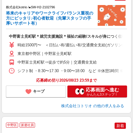
株式会社kotrio /●SW-H2-2102796
将来のキャリアやワークライフバランス重視の
女
方にピッタリ♪初心者歓迎（先輩スタッフの手
ド
厚いサポート有）
活
ル
中野富士見町駅＊就労支援施設＊福祉の経験/スキルが身につく仕事♪
自
時給1500円〜 ＜日払い有/週払い有/交通費全支給(ガソリン代含む
役
東京都中野区｜中野富士見町駅
中野富士見町駅⇒徒歩で約5分｜交通費全支給
シフト制 ・8:30〜17:30 ・9:00〜18:00 など ※休憩1時間 ※
応募締め切り2026/08/23 23:59まで
応募画面へ進む
キープ
かんたん3ステップ！
株式会社コトリオ
の他の求人をみる
日
中野区
派遣社員
新着