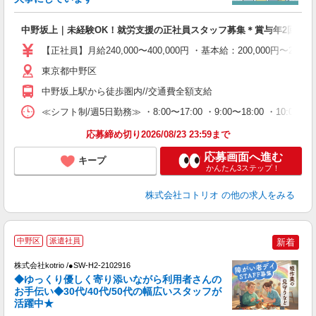
ル
自
中野坂上｜未経験OK！就労支援の正社員スタッフ募集＊賞与年2回♪
役
【正社員】月給240,000〜400,000円 ・基本給：200,000
東京都中野区
中野坂上駅から徒歩圏内//交通費全額支給
≪シフト制/週5日勤務≫ ・8:00〜17:00 ・9:00〜18:00 ・10:
応募締め切り2026/08/23 23:59まで
応募画面へ進む
キープ
かんたん3ステップ！
株式会社コトリオ
の他の求人をみる
中野区
派遣社員
新着
安
株式会社kotrio /●SW-H2-2102916
女
◆ゆっくり優しく寄り添いながら利用者さんの
ド
お手伝い◆30代/40代/50代の幅広いスタッフが
活
活躍中★
ル