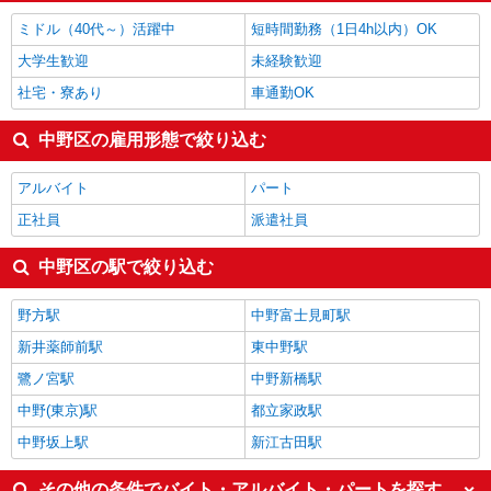
ミドル（40代～）活躍中
短時間勤務（1日4h以内）OK
大学生歓迎
未経験歓迎
社宅・寮あり
車通勤OK
中野区の雇用形態で絞り込む
アルバイト
パート
正社員
派遣社員
中野区の駅で絞り込む
野方駅
中野富士見町駅
新井薬師前駅
東中野駅
鷺ノ宮駅
中野新橋駅
中野(東京)駅
都立家政駅
中野坂上駅
新江古田駅
その他の条件でバイト・アルバイト・パートを探す