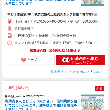
活
大事にしています
ル
自
中野｜未経験OK！就労支援の正社員スタッフ募集＊賞与年2回♪
役
【正社員】月給240,000〜400,000円 ・基本給：200,000
東京都中野区
中野(東京)駅から徒歩圏内//交通費全額支給
≪シフト制/週5日勤務≫ ・8:00〜17:00 ・9:00〜18:00 ・10:
応募締め切り2026/08/23 23:59まで
応募画面へ進む
キープ
かんたん3ステップ！
株式会社コトリオ
の他の求人をみる
中野区
職業紹介
新着
株式会社kotrio /●SW-S-2077762
女
利用者さんとじっくり向き合い、信頼関係を築
ド
いてほしいからこそ、腰を据えて働ける環境を
活
大事にしています