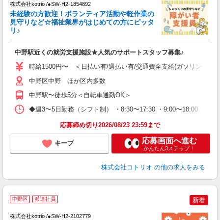
株式会社kotrio /●SW-H2-1854892
女
未経験の方歓迎！ボランティア活動や軽作業の
ド
見守りなど☆福祉業界がはじめての方にピッタ
活
リ♪
ル
自
中野駅近くの就労支援施設★人気のサポートスタッフ募集♪
役
時給1500円〜 ＜日払い有/週払い有/交通費全支給(ガソリン代含む
中野区中野 ほか区内多数
中野駅〜徒歩5分＜自転車通勤OK＞
◆週3〜5日勤務（シフト制） ・8:30〜17:30 ・9:00〜18:00 
応募締め切り2026/08/23 23:59まで
応募画面へ進む
キープ
かんたん3ステップ！
株式会社コトリオ
の他の求人をみる
2
中野区
派遣社員
新着
株式会社kotrio /●SW-H2-2102779