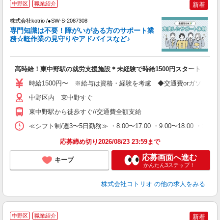
中野区
職業紹介
新着
株式会社kotrio /●SW-S-2087308
女
専門知識は不要！障がいがある方のサポート業
ド
務☆軽作業の見守りやアドバイスなど♪
活
ル
自
高時給！東中野駅の就労支援施設＊未経験で時給1500円スタート！
役
時給1500円〜 ※給与は資格・経験を考慮 ◆交通費orガソリン
中野区内 東中野すぐ
東中野駅から徒歩すぐ//交通費全額支給
≪シフト制/週3〜5日勤務≫ ・8:00〜17:00 ・9:00〜18:00 ・1
応募締め切り2026/08/23 23:59まで
応募画面へ進む
キープ
かんたん3ステップ！
株式会社コトリオ
の他の求人をみる
中野区
職業紹介
新着