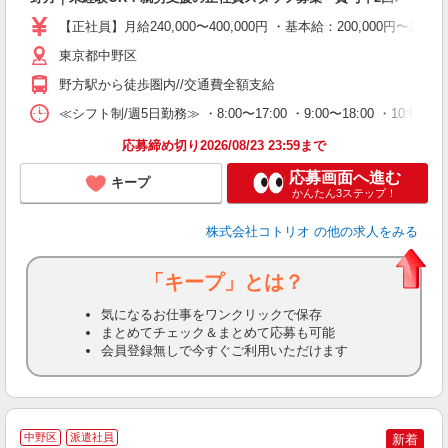
役
【正社員】月給240,000〜400,000円 ・基本給：200,000
東京都中野区
野方駅から徒歩圏内//交通費全額支給
≪シフト制/週5日勤務≫ ・8:00〜17:00 ・9:00〜18:00 ・10:
応募締め切り2026/08/23 23:59まで
応募画面へ進む
キープ
かんたん3ステップ！
株式会社コトリオ
の他の求人をみる
「キープ」とは？
気になるお仕事をワンクリックで保存
まとめてチェック＆まとめて応募も可能
会員登録無しで今すぐご利用いただけます
2
中野区
派遣社員
新着