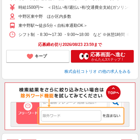
時給1500円〜 ＜日払い有/週払い有/交通費全支給(ガソリン代含む
役
中野区東中野 ほか区内多数
東中野駅〜徒歩5分＜自転車通勤OK＞
シフト制 ・8:30〜17:30 ・9:00〜18:00 など ※休憩1時間 ※
応募締め切り2026/08/23 23:59まで
応募画面へ進む
キープ
かんたん3ステップ！
株式会社コトリオ
の他の求人をみる