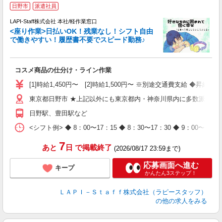
日野市
派遣社員
て
で
LAPI-Staff株式会社 本社/軽作業窓口
遇
<座り作業>日払いOK！残業なし！シフト自由
で働きやすい！履歴書不要でスピード勤務♪
く
入
コスメ商品の仕分け・ライン作業
量
迎
[1]時給1,450円〜 [2]時給1,500円〜 ※別途交通費支給 ◆昇給
与
東京都日野市 ★上記以外にも東京都内・神奈川県内に多数派遣先
（
が
日野駅、豊田駅など
ム
種
<シフト例> ◆ 8：00〜17：15 ◆ 8：30〜17：30 ◆ 9
7
あと
日
で掲載終了
(2026/08/17 23:59まで)
応募画面へ進む
キープ
かんたん3ステップ！
ＬＡＰＩ－Ｓｔａｆｆ株式会社（ラピースタッフ）
の他の求人をみる