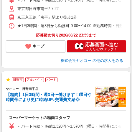
＜パート時給＞ 時給1,320円〜1,570円（曜日・時間帯による） 
短
東京都日野市南平7-7-22
り
京王京王線「南平」駅より徒歩1分
★1日3時間・週3日から勤務可 9:00〜14:00 ※勤務時間
応募締め切り2026/08/22 23:59まで
応募画面へ進む
キープ
かんたん3ステップ！
株式会社ヤオコー
の他の求人をみる
日野市
アルバイト
パート
★
ヤオコー 日野南平店
【精肉】1日3時間・週3日〜働けます！曜日や
時間帯により更に時給UP♪交通費支給◎
店
スーパーマーケットの精肉スタッフ
未
ア
＜パート時給＞ 時給1,320円〜1,570円（曜日・時間帯による） 
短