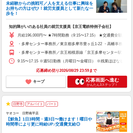
未経験からの挑戦可／人を支える仕事に興味を
お持ちの方はぜひ！就労支援員として新たな一
歩を！
す
知的障がいのある社員の就労支援員【京王電鉄特例子会社】
未
ー
月給196,000円〜 ★7時間勤務（9:15〜17:15） ★交通費全額
残
・多摩センター事務所／東京都多摩市豊ヶ丘1-22 ・高幡事務所／
登
・多摩センター事務所／京王相模原線「京王多摩センター駅」より徒
9:15〜17:15 ※週5日勤務（月曜日〜金曜日） ※残業ほぼなし（
応募締め切り2026/08/29 23:59まで
応募画面へ進む
キープ
かんたん3ステップ！
日野市
アルバイト
パート
★
ヤオコー 日野南平店
【鮮魚】1日3時間・週3日〜働けます！曜日や
時間帯により更に時給UP♪交通費支給◎