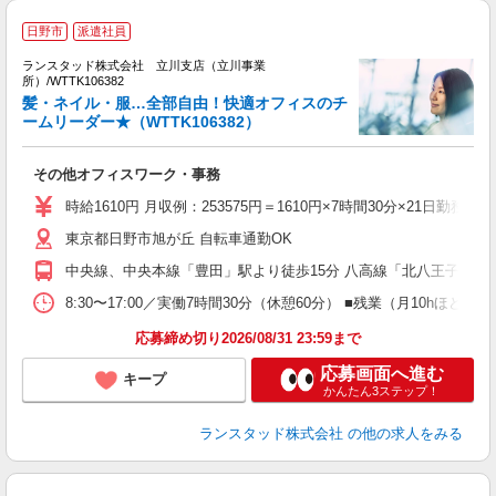
日野市
派遣社員
環
ランスタッド株式会社 立川支店（立川事業
所）/WTTK106382
髪・ネイル・服…全部自由！快適オフィスのチ
ロ
ームリーダー★（WTTK106382）
＞
未
その他オフィスワーク・事務
時給1610円 月収例：253575円＝1610円×7時間30分×21日
東京都日野市旭が丘 自転車通勤OK
中央線、中央本線「豊田」駅より徒歩15分 八高線「北八王子」駅よ
8:30〜17:00／実働7時間30分（休憩60分） ■残業（月10h
応募締め切り2026/08/31 23:59まで
応募画面へ進む
キープ
かんたん3ステップ！
ランスタッド株式会社
の他の求人をみる