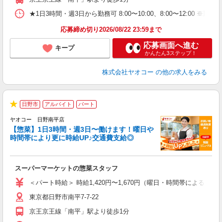
★1日3時間・週3日から勤務可 8:00〜10:00、8:00〜1
応募締め切り2026/08/22 23:59まで
応募画面へ進む
キープ
かんたん3ステップ！
株式会社ヤオコー
の他の求人をみる
日野市
アルバイト
パート
★
ヤオコー 日野南平店
【惣菜】1日3時間・週3日〜働けます！曜日や
時間帯により更に時給UP♪交通費支給◎
て
スーパーマーケットの惣菜スタッフ
未
ア
＜パート時給＞ 時給1,420円〜1,670円（曜日・時間帯による） 
短
東京都日野市南平7-7-22
り
京王京王線「南平」駅より徒歩1分