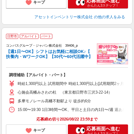
応募画面へ進む
キープ
かんたん3ステップ！
アセットインベントリー株式会社
の他の求人をみる
日野市
アルバイト
パート
コンパスグループ・ジャパン株式会社 39406_p
く
【週1日〜OK】シフトはお気軽に相談OK♪【
扶養内・WワークOK】【30代〜60代活躍中】
大
調理補助【アルバイト・パート】
入
歓
時給1,300円以上 試用期間中 時給1,300円以上(試用期間2ヶ月
～
心施会高幡みさわの杜 （東京都日野市三沢3-22-14）
用
1
多摩モノレール高幡不動駅より 徒歩約6分
K
い
15:00〜19:30 1日3時間〜OK、平日と土日の内1日〜/週 週あた
応募締め切り2026/08/22 23:59まで
応募画面へ進む
キープ
かんたん3ステップ！