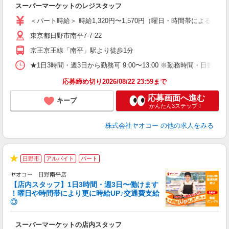
スーパーマーケットのレジスタッフ
未
ア
＜パート時給＞ 時給1,320円〜1,570円（曜日・時間帯による） 
短
東京都日野市南平7-7-22
り
京王京王線「南平」駅より徒歩1分
★1日3時間・週3日から勤務可 9:00〜13:00 ※勤務時間
応募締め切り2026/08/22 23:59まで
応募画面へ進む
キープ
かんたん3ステップ！
株式会社ヤオコー
の他の求人をみる
日野市
アルバイト
パート
★
ヤオコー 日野南平店
【店内スタッフ】1日3時間・週3日〜働けます
！曜日や時間帯により更に時給UP♪交通費支給
◎
わ
スーパーマーケットの店内スタッフ
未