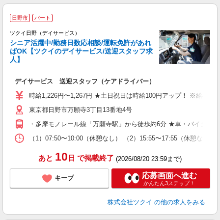
日野市
パート
ツクイ日野（デイサービス）
シニア活躍中/勤務日数応相談/運転免許があれ
ばOK【ツクイのデイサービス/送迎スタッフ求
人】
各
デイサービス 送迎スタッフ（ケアドライバー）
入
り
時給1,226円〜1,267円 ★土日祝日は時給100円アップ！ ※給
リ
東京都日野市万願寺3丁目13番地4号
ー
O
・多摩モノレール線「万願寺駅」から徒歩約6分 ★車・バイク・
な
（1）07:50〜10:00（休憩なし） （2）15:55〜17:55（
髪
10
あと
日
で掲載終了
(2026/08/20 23:59まで)
応募画面へ進む
キープ
かんたん3ステップ！
株式会社ツクイ
の他の求人をみる