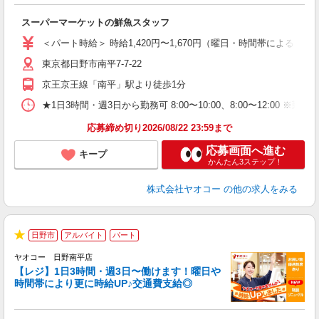
す
み
スーパーマーケットの鮮魚スタッフ
未
ア
＜パート時給＞ 時給1,420円〜1,670円（曜日・時間帯による） 
短
東京都日野市南平7-7-22
り
京王京王線「南平」駅より徒歩1分
★1日3時間・週3日から勤務可 8:00〜10:00、8:00〜1
応募締め切り2026/08/22 23:59まで
応募画面へ進む
キープ
かんたん3ステップ！
株式会社ヤオコー
の他の求人をみる
日野市
アルバイト
パート
★
ヤオコー 日野南平店
【レジ】1日3時間・週3日〜働けます！曜日や
時間帯により更に時給UP♪交通費支給◎
境
に