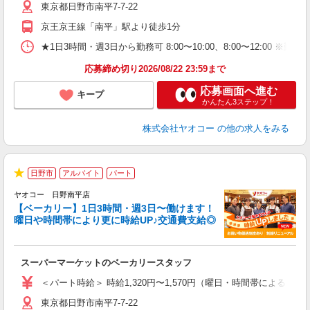
東京都日野市南平7-7-22
り
京王京王線「南平」駅より徒歩1分
★1日3時間・週3日から勤務可 8:00〜10:00、8:00〜1
応募締め切り2026/08/22 23:59まで
応募画面へ進む
キープ
かんたん3ステップ！
株式会社ヤオコー
の他の求人をみる
日野市
アルバイト
パート
★
ヤオコー 日野南平店
【ベーカリー】1日3時間・週3日〜働けます！
曜日や時間帯により更に時給UP♪交通費支給◎
O
お
スーパーマーケットのベーカリースタッフ
未
ア
＜パート時給＞ 時給1,320円〜1,570円（曜日・時間帯による） 
短
東京都日野市南平7-7-22
り