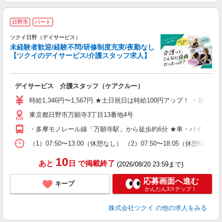
日野市
パート
ツクイ日野（デイサービス）
未経験者歓迎/経験不問/研修制度充実/夜勤なし
【ツクイのデイサービス/介護スタッフ求人】
各
デイサービス 介護スタッフ（ケアクルー）
入
り
時給1,346円〜1,567円 ★土日祝日は時給100円アップ！ ・居
リ
東京都日野市万願寺3丁目13番地4号
ー
O
・多摩モノレール線「万願寺駅」から徒歩約6分 ★車・バイク・
な
（1）07:50〜13:00（休憩なし） （2）07:50〜18:05（休憩
髪
10
あと
日
で掲載終了
(2026/08/20 23:59まで)
応募画面へ進む
キープ
かんたん3ステップ！
株式会社ツクイ
の他の求人をみる