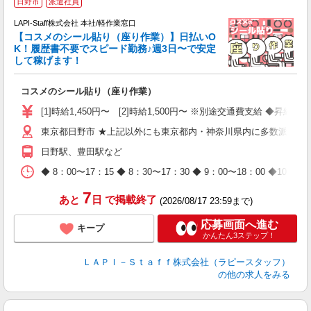
日野市
派遣社員
LAPI-Staff株式会社 本社/軽作業窓口
【コスメのシール貼り（座り作業）】日払いO
K！履歴書不要でスピード勤務♪週3日〜で安定
して稼げます！
で
コスメのシール貼り（座り作業）
入
量
[1]時給1,450円〜 [2]時給1,500円〜 ※別途交通費支給 ◆昇給
迎
東京都日野市 ★上記以外にも東京都内・神奈川県内に多数派遣先
与
（
日野駅、豊田駅など
が
ム
◆ 8：00〜17：15 ◆ 8：30〜17：30 ◆ 9：00〜18：
種
7
あと
日
で掲載終了
(2026/08/17 23:59まで)
応募画面へ進む
キープ
かんたん3ステップ！
ＬＡＰＩ－Ｓｔａｆｆ株式会社（ラピースタッフ）
の他の求人をみる