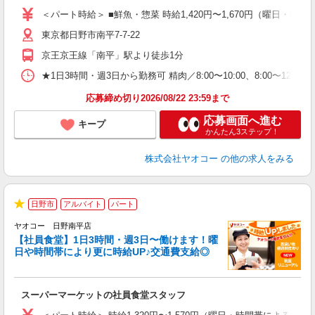
ア
＜パート時給＞ ■鮮魚・惣菜 時給1,420円〜1,670円（曜日・時間
短
東京都日野市南平7-7-22
り
京王京王線「南平」駅より徒歩1分
★1日3時間・週3日から勤務可 精肉／8:00〜10:00、8:00〜12:00 鮮魚
応募締め切り2026/08/22 23:59まで
応募画面へ進む
キープ
かんたん3ステップ！
株式会社ヤオコー
の他の求人をみる
日野市
アルバイト
パート
★
ヤオコー 日野南平店
【社員食堂】1日3時間・週3日〜働けます！曜
日や時間帯により更に時給UP♪交通費支給◎
O
お
スーパーマーケットの社員食堂スタッフ
未
ア