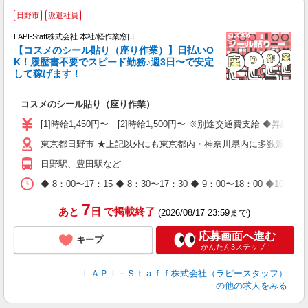
日野市
派遣社員
LAPI-Staff株式会社 本社/軽作業窓口
【コスメのシール貼り（座り作業）】日払いO
K！履歴書不要でスピード勤務♪週3日〜で安定
して稼げます！
で
コスメのシール貼り（座り作業）
入
量
[1]時給1,450円〜 [2]時給1,500円〜 ※別途交通費支給 ◆昇給
迎
東京都日野市 ★上記以外にも東京都内・神奈川県内に多数派遣先
与
（
日野駅、豊田駅など
が
ム
◆ 8：00〜17：15 ◆ 8：30〜17：30 ◆ 9：00〜18：
種
7
あと
日
で掲載終了
(2026/08/17 23:59まで)
応募画面へ進む
キープ
かんたん3ステップ！
ＬＡＰＩ－Ｓｔａｆｆ株式会社（ラピースタッフ）
の他の求人をみる