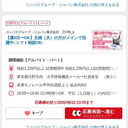
コンパスグループ・ジャパン株式会社
の他の求人をみる
日野市
アルバイト
パート
コンパスグループ・ジャパン株式会社 21745_p
く
【週3日〜OK】主婦（夫）の方がメインで活
躍中♪シフト相談OK♪
大
調理補助【アルバイト・パート】
入
歓
時給1,226円以上 試用期間中 時給1,226円以上(試用期間2ヶ月
～
東京都日野市内 大手情報機器メーカー社員食堂 （東京都日野市日野
用
務
多摩モノレール甲州街道駅より 徒歩約9分
昼
10:00〜14:00 1日4時間〜OK、平日（土日除く）の内3日〜/週
応募締め切り2026/08/22 23:59まで
応募画面へ進む
キープ
かんたん3ステップ！
コンパスグループ・ジャパン株式会社
の他の求人をみる