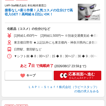
LAPI-Staff株式会社 本社/軽作業窓口
接客なし×座り作業！人気コスメの仕分けで高
収入GET！高時給＆日払いOK！
払
化粧品（コスメ）の仕分けなど
入
量
[1]時給1,450円〜 [2]時給1,500円〜 ※別途交通費支給 ◆昇給
迎
東京都日野市 ★上記以外にも東京都内・神奈川県内に多数派遣先
与
（
日野駅、豊田駅など
が
ム
▼シフト例 ◆ 8：00〜17：15 ◆ 8：30〜17：30 ◆ 9：
種
7
あと
日
で掲載終了
(2026/08/17 23:59まで)
応募画面へ進む
キープ
かんたん3ステップ！
ＬＡＰＩ－Ｓｔａｆｆ株式会社（ラピースタッフ）
の他の求人をみる