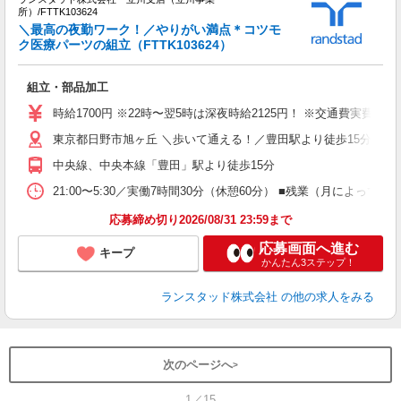
所）/FTTK103624
＼最高の夜勤ワーク！／やりがい満点＊コツモ
ク医療パーツの組立（FTTK103624）
発
未
組立・部品加工
時給1700円 ※22時〜翌5時は深夜時給2125円！ ※交通費実費支
東京都日野市旭ヶ丘 ＼歩いて通える！／豊田駅より徒歩15分
中央線、中央本線「豊田」駅より徒歩15分
21:00〜5:30／実働7時間30分（休憩60分） ■残業（月によ
応募締め切り2026/08/31 23:59まで
応募画面へ進む
キープ
かんたん3ステップ！
ランスタッド株式会社
の他の求人をみる
次のページへ
1／15