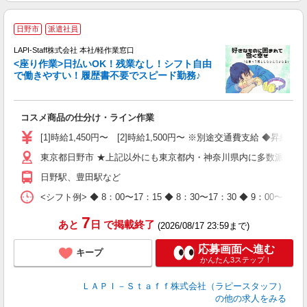
日野市
派遣社員
て
で
LAPI-Staff株式会社 本社/軽作業窓口
遇
<座り作業>日払いOK！残業なし！シフト自由
で働きやすい！履歴書不要でスピード勤務♪
く
入
コスメ商品の仕分け・ライン作業
量
迎
[1]時給1,450円〜 [2]時給1,500円〜 ※別途交通費支給 ◆昇給
与
東京都日野市 ★上記以外にも東京都内・神奈川県内に多数派遣先
（
が
日野駅、豊田駅など
ム
種
<シフト例> ◆ 8：00〜17：15 ◆ 8：30〜17：30 ◆ 9
7
あと
日
で掲載終了
(2026/08/17 23:59まで)
応募画面へ進む
キープ
かんたん3ステップ！
ＬＡＰＩ－Ｓｔａｆｆ株式会社（ラピースタッフ）
の他の求人をみる