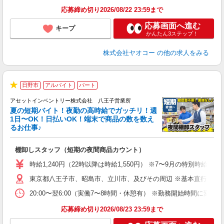
応募締め切り2026/08/22 23:59まで
応募画面へ進む
キープ
かんたん3ステップ！
株式会社ヤオコー
の他の求人をみる
日野市
アルバイト
パート
★
アセットインベントリー株式会社 八王子営業所
夏の短期バイト！夜勤の高時給でガッチリ！週
担
1日〜OK！日払いOK！端末で商品の数を数え
自
るお仕事♪
手
棚卸しスタッフ（短期の夜間商品カウント）
履
学
時給1,240円（22時以降は時給1,550円） ※7〜9月の特別時
日
東京都八王子市、昭島市、立川市、及びその周辺 ※基本直行直帰
給
20:00〜翌6:00（実働7〜8時間・休憩有） ※勤務開始時間に
応募締め切り2026/08/23 23:59まで