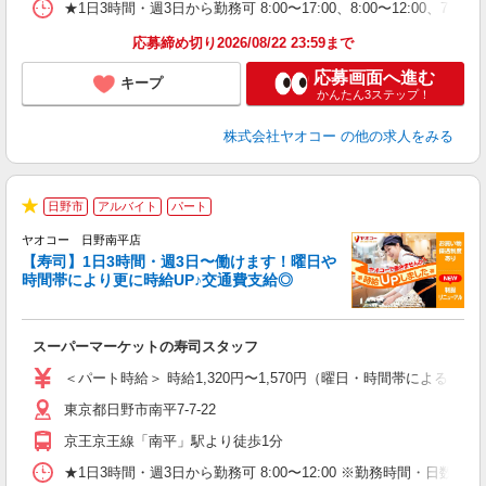
★1日3時間・週3日から勤務可 8:00〜17:00、8:00〜12
応募締め切り2026/08/22 23:59まで
応募画面へ進む
キープ
かんたん3ステップ！
株式会社ヤオコー
の他の求人をみる
日野市
アルバイト
パート
★
ヤオコー 日野南平店
【寿司】1日3時間・週3日〜働けます！曜日や
時間帯により更に時給UP♪交通費支給◎
指
スーパーマーケットの寿司スタッフ
未
ア
＜パート時給＞ 時給1,320円〜1,570円（曜日・時間帯による） 
短
東京都日野市南平7-7-22
り
京王京王線「南平」駅より徒歩1分
★1日3時間・週3日から勤務可 8:00〜12:00 ※勤務時間