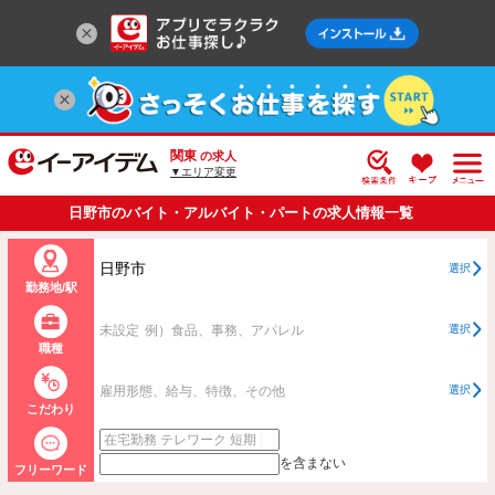
関東
の求人
▼エリア変更
日野市のバイト・アルバイト・パートの求人情報一覧
日野市
選択
勤務地/駅
未設定
例）食品、事務、アパレル
選択
職種
雇用形態、給与、特徴、その他
選択
こだわり
を含まない
フリーワード