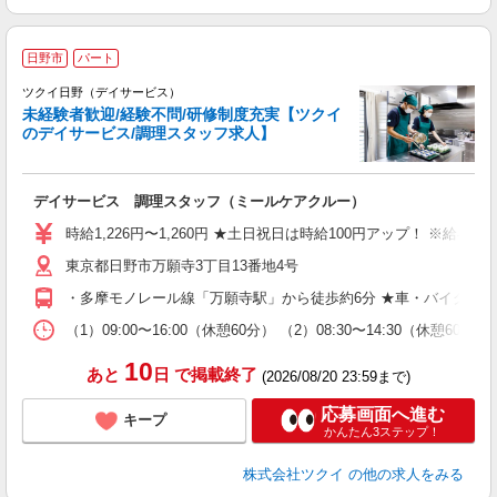
日野市
パート
ツクイ日野（デイサービス）
未経験者歓迎/経験不問/研修制度充実【ツクイ
のデイサービス/調理スタッフ求人】
各
デイサービス 調理スタッフ（ミールケアクルー）
入
り
時給1,226円〜1,260円 ★土日祝日は時給100円アップ！ ※給
リ
東京都日野市万願寺3丁目13番地4号
ー
O
・多摩モノレール線「万願寺駅」から徒歩約6分 ★車・バイク・
な
（1）09:00〜16:00（休憩60分） （2）08:30〜14:30（
髪
10
あと
日
で掲載終了
(2026/08/20 23:59まで)
応募画面へ進む
キープ
かんたん3ステップ！
株式会社ツクイ
の他の求人をみる