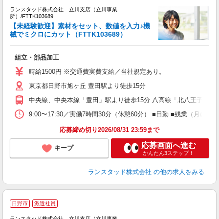
ランスタッド株式会社 立川支店（立川事業
所）/FTTK103689
【未経験歓迎】素材をセット、数値を入力♪機
ま
械でミクロにカット（FTTK103689）
人
未
組立・部品加工
時給1500円 ※交通費実費支給／当社規定あり。
東京都日野市旭ヶ丘 豊田駅より徒歩15分
中央線、中央本線「豊田」駅より徒歩15分 八高線「北八王子」駅よ
9:00〜17:30／実働7時間30分（休憩60分） ■日勤 ■残
応募締め切り2026/08/31 23:59まで
応募画面へ進む
キープ
かんたん3ステップ！
ランスタッド株式会社
の他の求人をみる
日野市
派遣社員
ランスタッド株式会社 立川支店（立川事業