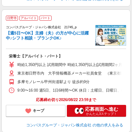
日野市
アルバイト
パート
コンパスグループ・ジャパン株式会社 21745_p
く
【週5日〜OK】主婦（夫）の方が中心に活躍
中♪シフト相談・ブランクOK♪
大
栄養士【アルバイト・パート】
入
歓
時給1,350円以上 試用期間中 時給1,350円以上(試用期間2ヶ月
～
東京都日野市内 大手情報機器メーカー社員食堂 （東京都日野市日野
用
K
多摩モノレール甲州街道駅より 徒歩約9分
O
9:00〜16:00 週5日、1日6時間〜OK 休日：土曜日、日曜日、祝
応募締め切り2026/08/22 23:59まで
応募画面へ進む
キープ
かんたん3ステップ！
コンパスグループ・ジャパン株式会社
の他の求人をみる