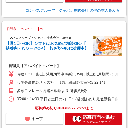
コンパスグループ・ジャパン株式会社
の他の求人をみる
日野市
アルバイト
パート
コンパスグループ・ジャパン株式会社 39406_p
く
【週1日〜OK】シフトはお気軽に相談OK♪【
扶養内・WワークOK】【30代〜60代活躍中】
大
調理員【アルバイト・パート】
入
歓
時給1,350円以上 試用期間中 時給1,350円以上(試用期間2ヶ月
～
心施会高幡みさわの杜 （東京都日野市三沢3-22-14）
用
煙
多摩モノレール高幡不動駅より 徒歩約6分
事
05:00〜14:00 平日と土日の内1日〜/週 週あたり最低勤務日数／1日
応募締め切り2026/08/22 23:59まで
応募画面へ進む
キープ
かんたん3ステップ！