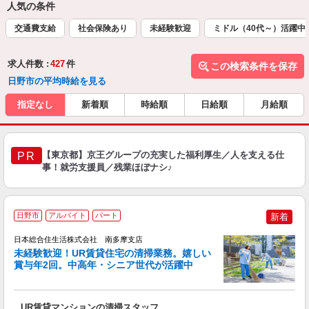
人気の条件
交通費支給
社会保険あり
未経験歓迎
ミドル（40代～）活躍中
求人件数 :
427
件
この検索条件を保存
日野市の平均時給を見る
指定なし
新着順
時給順
日給順
月給順
【東京都】京王グループの充実した福利厚生／人を支える仕
PR
事！就労支援員／残業ほぼナシ♪
日野市
アルバイト
パート
新着
日本総合住生活株式会社 南多摩支店
未経験歓迎！UR賃貸住宅の清掃業務。嬉しい
賞与年2回。中高年・シニア世代が活躍中
る
UR賃貸マンションの清掃スタッフ
未