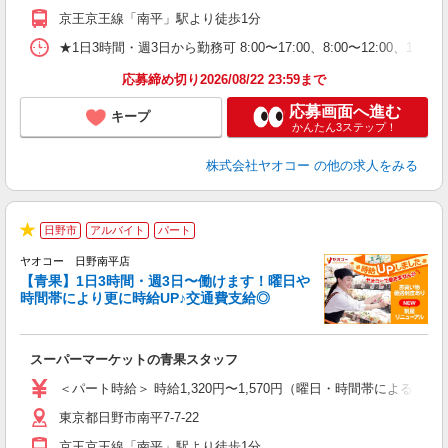
京王京王線「南平」駅より徒歩1分
★1日3時間・週3日から勤務可 8:00〜17:00、8:00〜12
応募締め切り2026/08/22 23:59まで
応募画面へ進む
キープ
かんたん3ステップ！
株式会社ヤオコー
の他の求人をみる
日野市
アルバイト
パート
★
ヤオコー 日野南平店
【青果】1日3時間・週3日〜働けます！曜日や
時間帯により更に時給UP♪交通費支給◎
ま
み
スーパーマーケットの青果スタッフ
未
ア
＜パート時給＞ 時給1,320円〜1,570円（曜日・時間帯による） 
短
東京都日野市南平7-7-22
り
京王京王線「南平」駅より徒歩1分