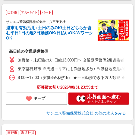
日野市
アルバイト
パート
サンエス警備保障株式会社 八王子支社
週末を有効活用♪土日のみOK/土日どちらか含
む平日1日の週2日勤務OK/日払いOK/Wワーク
OK
社
高日給の交通誘導警備
未
～
無資格・未経験の方 日給13,000円〜 交通誘導警備2級資格者 日
週
東京都日野市 ※周辺エリアにも勤務地多数♪ ※勤務地充足の際は
ク
8:00〜17:00（実働8h/休憩1h） ★土日勤務できる方大
応募締め切り2026/08/31 23:59まで
応募画面へ進む
キープ
かんたん3ステップ！
サンエス警備保障株式会社
の他の求人をみる
日野市
派遣社員