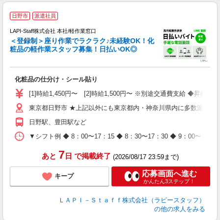
日野市
派遣社員
LAPI-Staff株式会社 本社/軽作業窓口
＜登録制＞座り作業でラクラク♪未経験OK！化
粧品の軽作業スタッフ募集！日払いOK◎
に
化粧品の仕分け・シール貼り
入
量
[1]時給1,450円〜 [2]時給1,500円〜 ※別途交通費支給 ◆昇給
迎
東京都日野市 ★上記以外にも東京都内・神奈川県内に多数派遣先
与
（
日野駅、豊田駅など
が
ム
▼シフト例 ◆ 8：00〜17：15 ◆ 8：30〜17：30 ◆ 9：
種
7
あと
日
で掲載終了
(2026/08/17 23:59まで)
応募画面へ進む
キープ
かんたん3ステップ！
ＬＡＰＩ－Ｓｔａｆｆ株式会社（ラピースタッフ）
の他の求人をみる