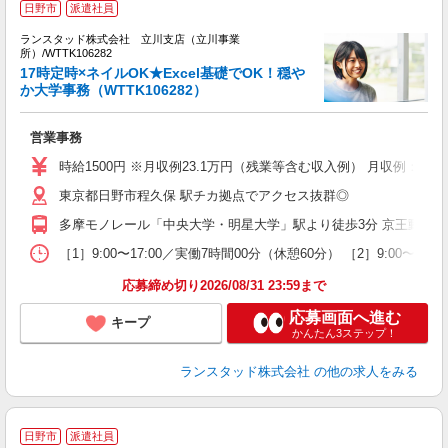
日野市
派遣社員
ランスタッド株式会社 立川支店（立川事業
所）/WTTK106282
育
17時定時×ネイルOK★Excel基礎でOK！穏や
4
か大学事務（WTTK106282）
未
営業事務
時給1500円 ※月収例23.1万円（残業等含む収入例） 月収例：23
東京都日野市程久保 駅チカ拠点でアクセス抜群◎
多摩モノレール「中央大学・明星大学」駅より徒歩3分 京王動物
［1］9:00〜17:00／実働7時間00分（休憩60分） ［2］9:
応募締め切り2026/08/31 23:59まで
応募画面へ進む
キープ
かんたん3ステップ！
ランスタッド株式会社
の他の求人をみる
日野市
派遣社員