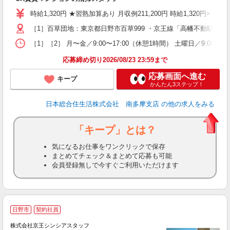
ダ
時給1,320円 ★習熟加算あり 月収例211,200円 時給1,320円×
交
［1］百草団地：東京都日野市百草999 ・京王線「高幡不動駅」から
［1］［2］ 月〜金／9:00〜17:00（休憩1時間） 土曜日／9:00〜1
応募締め切り2026/08/23 23:59まで
応募画面へ進む
キープ
かんたん3ステップ！
日本総合住生活株式会社 南多摩支店
の他の求人をみる
「キープ」とは？
気になるお仕事をワンクリックで保存
まとめてチェック＆まとめて応募も可能
会員登録無しで今すぐご利用いただけます
日野市
契約社員
株式会社京王シンシアスタッフ