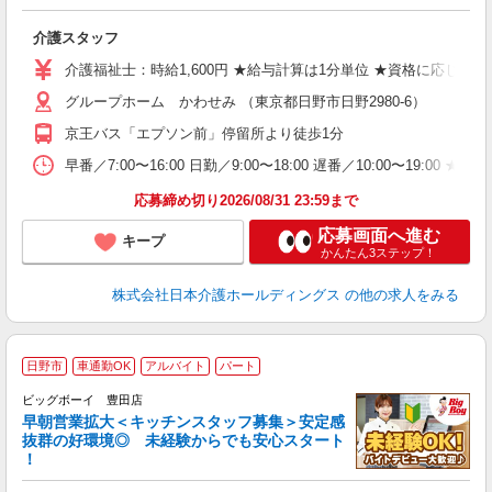
待
介護スタッフ
高
O
介護福祉士：時給1,600円 ★給与計算は1分単位 ★資格に応じて時
グループホーム かわせみ （東京都日野市日野2980-6）
京王バス「エプソン前」停留所より徒歩1分
早番／7:00〜16:00 日勤／9:00〜18:00 遅番／10:00〜1
応募締め切り2026/08/31 23:59まで
応募画面へ進む
キープ
かんたん3ステップ！
株式会社日本介護ホールディングス
の他の求人をみる
日野市
車通勤OK
アルバイト
パート
ビッグボーイ 豊田店
早朝営業拡大＜キッチンスタッフ募集＞安定感
抜群の好環境◎ 未経験からでも安心スタート
！