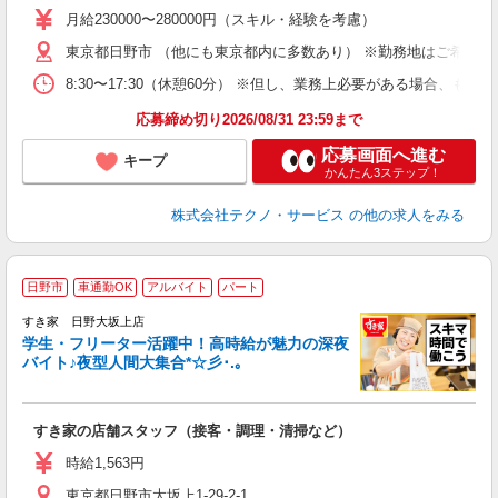
あ
月給230000〜280000円（スキル・経験を考慮）
遣
東京都日野市 （他にも東京都内に多数あり） ※勤務地はご希望を
8:30〜17:30（休憩60分） ※但し、業務上必要がある場合
応募締め切り2026/08/31 23:59まで
応募画面へ進む
キープ
かんたん3ステップ！
株式会社テクノ・サービス
の他の求人をみる
日野市
車通勤OK
アルバイト
パート
すき家 日野大坂上店
学生・フリーター活躍中！高時給が魅力の深夜
バイト♪夜型人間大集合*☆彡･.｡
つ
すき家の店舗スタッフ（接客・調理・清掃など）
履
ミ
時給1,563円
～
東京都日野市大坂上1-29-2-1
勤