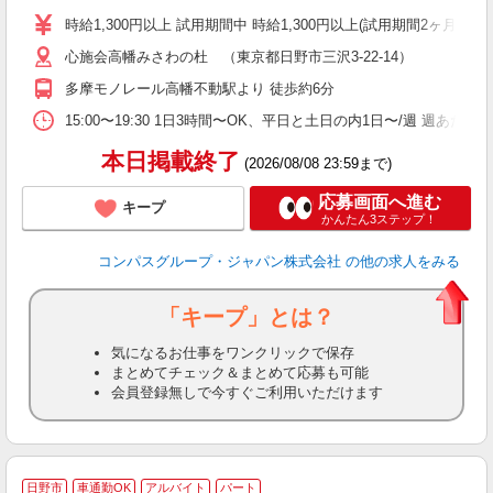
歓
時給1,300円以上 試用期間中 時給1,300円以上(試用期間2ヶ月
～
心施会高幡みさわの杜 （東京都日野市三沢3-22-14）
用
1
多摩モノレール高幡不動駅より 徒歩約6分
K
い
15:00〜19:30 1日3時間〜OK、平日と土日の内1日〜/週 週あた
本日掲載終了
(2026/08/08 23:59まで)
応募画面へ進む
キープ
かんたん3ステップ！
コンパスグループ・ジャパン株式会社
の他の求人をみる
「キープ」とは？
気になるお仕事をワンクリックで保存
まとめてチェック＆まとめて応募も可能
会員登録無しで今すぐご利用いただけます
日野市
車通勤OK
アルバイト
パート