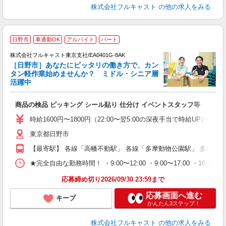
株式会社フルキャスト
の他の求人をみる
日野市
車通勤OK
アルバイト
パート
株式会社フルキャスト東京支社/EA0401G-8AK
［日野市］あなたにピッタリの働き方で、カン
タン軽作業始めませんか？ ミドル・シニア層
活躍中
フ
商品の検品 ピッキング シール貼り 仕分け イベントスタッフ等
友
リ
時給1600円〜1800円（22:00〜翌5:00の深夜手当で時給UP） 
～
東京都日野市
り
以
【最寄駅】 各線「高幡不動駅」 各線「多摩動物公園駅」 多摩モ
勤
車
★完全自由な勤務時間！ ・9:00〜12:00 ・9:00〜17:00 ・10
支
応募締め切り2026/09/30 23:59まで
応募画面へ進む
キープ
かんたん3ステップ！
株式会社フルキャスト
の他の求人をみる