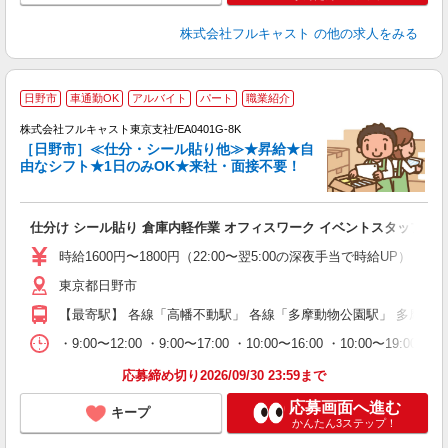
株式会社フルキャスト
の他の求人をみる
大
日野市
車通勤OK
アルバイト
パート
職業紹介
ャ
回
株式会社フルキャスト東京支社/EA0401G-8K
［日野市］≪仕分・シール貼り他≫★昇給★自
由なシフト★1日のみOK★来社・面接不要！
み
友
仕分け シール貼り 倉庫内軽作業 オフィスワーク イベントスタッフ等
リ
～
時給1600円〜1800円（22:00〜翌5:00の深夜手当で時給UP） 
り
東京都日野市
以
勤
【最寄駅】 各線「高幡不動駅」 各線「多摩動物公園駅」 多摩モ
車
支
・9:00〜12:00 ・9:00〜17:00 ・10:00〜16:00 ・10
応募締め切り2026/09/30 23:59まで
応募画面へ進む
キープ
かんたん3ステップ！