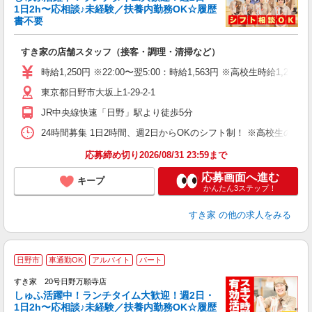
安
1日2h〜応相談♪未経験／扶養内勤務OK☆履歴
書不要
の
すき家の店舗スタッフ（接客・調理・清掃など）
履
タ
時給1,250円 ※22:00〜翌5:00：時給1,563円 ※高校生時給1,226
（
東京都日野市大坂上1-29-2-1
夜
事
JR中央線快速「日野」駅より徒歩5分
24時間募集 1日2時間、週2日からOKのシフト制！ ※高校生のシ
応募締め切り2026/08/31 23:59まで
応募画面へ進む
キープ
かんたん3ステップ！
すき家
の他の求人をみる
≪
日野市
車通勤OK
アルバイト
パート
すき家 20号日野万願寺店
しゅふ活躍中！ランチタイム大歓迎！週2日・
安
1日2h〜応相談♪未経験／扶養内勤務OK☆履歴