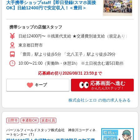
大手携帯ショップstaff【即日登録/スマホ面接
OK】日給12400円で安定収入！＜豊田＞
務
即
携帯ショップの店舗スタッフ
あ
日給12400円〜 ※残業代支給 ★交通費別途支給（規定あり） ゜+
K
東京都日野市
な
「豊田」駅より徒歩5分 「北八王子」駅より徒歩29分
10:00〜21:00（実働8h・休憩1h） ※土日祝含む週5日勤務
応募締め切り2026/08/31 23:59まで
応募画面へ進む
キープ
かんたん3ステップ！
株式会社シエロ
の他の求人をみる
◆
日野市
車通勤OK
派遣社員
パーソルフィールドスタッフ株式会社 神奈川コーディネ
ィ
ートセンター（T）
通