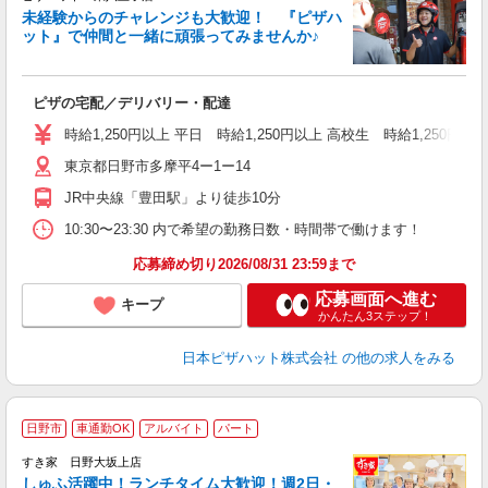
未経験からのチャレンジも大歓迎！ 『ピザハ
ット』で仲間と一緒に頑張ってみませんか♪
続
ピザの宅配／デリバリー・配達
未
ア
時給1,250円以上 平日 時給1,250円以上 高校生 時給1,250円以
通
東京都日野市多摩平4ー1ー14
JR中央線「豊田駅」より徒歩10分
10:30〜23:30 内で希望の勤務日数・時間帯で働けます！
応募締め切り2026/08/31 23:59まで
応募画面へ進む
キープ
かんたん3ステップ！
日本ピザハット株式会社
の他の求人をみる
≪
日野市
車通勤OK
アルバイト
パート
すき家 日野大坂上店
しゅふ活躍中！ランチタイム大歓迎！週2日・