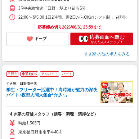
社
JR中央線快速「日野」駅より徒歩5分
22:00〜翌5:00 1日2時間、週2日からOKのシフト制！ ●扶養内勤務
応募締め切り2026/08/31 23:59まで
応募画面へ進む
キープ
かんたん3ステップ！
すき家
の他の求人をみる
日野市
車通勤OK
アルバイト
パート
すき家 日野南平店
学生・フリーター活躍中！高時給が魅力の深夜
バイト♪夜型人間大集合*☆彡･.｡
つ
すき家の店舗スタッフ（接客・調理・清掃など）
履
ミ
時給1,563円
～
東京都日野市南平4-40-1
勤
社