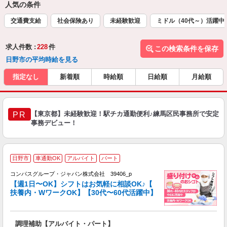
人気の条件
交通費支給
社会保険あり
未経験歓迎
ミドル（40代～）活躍中
求人件数 :
228
件
この検索条件を保存
日野市の平均時給を見る
指定なし
新着順
時給順
日給順
月給順
【東京都】未経験歓迎！駅チカ通勤便利♪練馬区民事務所で安定
PR
事務デビュー！
日野市
車通勤OK
アルバイト
パート
コンパスグループ・ジャパン株式会社 39406_p
く
【週1日〜OK】シフトはお気軽に相談OK♪【
扶養内・WワークOK】【30代〜60代活躍中】
大
調理補助【アルバイト・パート】
入