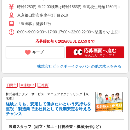
（
時給1250円 ※22:00以降は時給1563円 ※高校生時給125
東京都日野市多摩平3丁目2-10
「豊田駅」徒歩12分
6:00〜9:00 9:00〜17:00 17:00〜22:00 22:00〜
応募締め切り2026/08/31 23:59まで
応募画面へ進む
キープ
かんたん3ステップ！
株式会社ビッグボーイジャパン
の他の求人をみる
日野市
車通勤OK
正社員
株式会社テクノ・サービス マニュファクチャリング【東
京都】
経験よりも、安定して働きたいという気持ちを
重視！製造業で正社員として長期安定を叶える
チャンス
く
入
製造スタッフ（組立・加工・目視検査・機械操作など）
未