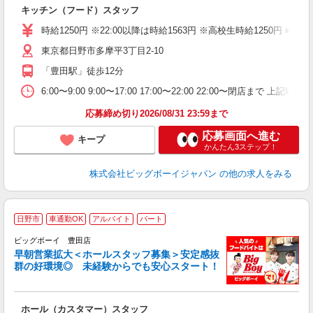
イ
キッチン（フード）スタッフ
未
（
時給1250円 ※22:00以降は時給1563円 ※高校生時給125
東京都日野市多摩平3丁目2-10
「豊田駅」徒歩12分
6:00〜9:00 9:00〜17:00 17:00〜22:00 22:00〜
応募締め切り2026/08/31 23:59まで
応募画面へ進む
キープ
かんたん3ステップ！
株式会社ビッグボーイジャパン
の他の求人をみる
日野市
車通勤OK
アルバイト
パート
ビッグボーイ 豊田店
早朝営業拡大＜ホールスタッフ募集＞安定感抜
群の好環境◎ 未経験からでも安心スタート！
イ
ホール（カスタマー）スタッフ
未