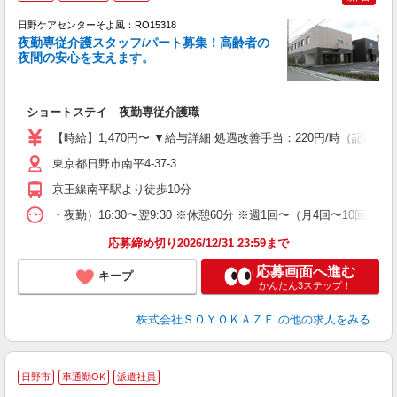
日野ケアセンターそよ風：RO15318
夜勤専従介護スタッフ/パート募集！高齢者の
夜間の安心を支えます。
す
入
ショートステイ 夜勤専従介護職
中
り
【時給】1,470円〜 ▼給与詳細 処遇改善手当：220円/時（記載時
ー
髭
東京都日野市南平4-37-3
績
京王線南平駅より徒歩10分
・夜勤）16:30〜翌9:30 ※休憩60分 ※週1回〜（月4回〜10回） 
応募締め切り2026/12/31 23:59まで
応募画面へ進む
キープ
かんたん3ステップ！
株式会社ＳＯＹＯＫＡＺＥ
の他の求人をみる
◆
日野市
車通勤OK
派遣社員