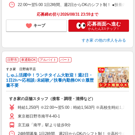
22:00〜翌5:00 1日2時間、週2日からOKのシフト制！ ●扶養内勤務
応募締め切り2026/08/31 23:59まで
応募画面へ進む
キープ
かんたん3ステップ！
すき家
の他の求人をみる
≪
日野市
車通勤OK
アルバイト
パート
すき家 日野南平店
しゅふ活躍中！ランチタイム大歓迎！週2日・
安
1日2h〜応相談♪未経験／扶養内勤務OK☆履歴
書不要
の
すき家の店舗スタッフ（接客・調理・清掃など）
履
タ
時給1,250円 ※22:00〜翌5:00：時給1,563円 ※高校生時給1,226
（
東京都日野市南平4-40-1
夜
事
京王線「南平」駅より徒歩9分
24時間募集 1日2時間、週2日からOKのシフト制！ ※高校生のシ