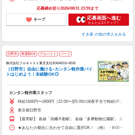
応募締め切り2026/08/31 23:59まで
応募画面へ進む
キープ
かんたん3ステップ！
すき家
の他の求人をみる
日野市
車通勤OK
アルバイト
パート
の
株式会社フルキャスト東京支社/EA0401G-8GB
躍
［日野市］自由に働ける♪カンタン軽作業バイ
□
トはじめよう！未経験OK◎
「
友
カンタン軽作業スタッフ
リ
～
時給1600円〜1800円（22:00〜翌5:00の深夜手当で時給UP） 
り
東京都日野市
以
勤
【最寄駅】 各線「高幡不動駅」 各線「多摩動物公園駅」 多摩モ
車
支
★あなたの都合に合わせて自由に選択OK！ （例） ・9:00〜12:00 ・9:0