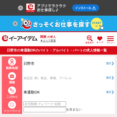
関東
の求人
▼エリア変更
日野市の車通勤OKのバイト・アルバイト・パートの求人情報一覧
日野市
選択
勤務地/駅
未設定
例）食品、事務、アパレル
選択
職種
車通勤OK
選択
こだわり
を含まない
フリーワード