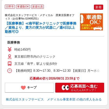
日野市
車通勤OK
派遣社員
新着
方
を
株式会社スタッフサービス・メディカル 西東京医療オフ
み
ィス（お仕事No.I10495251）
【医療事務】≪南平駅≫クリニックで医療事務
／資格より、貴方の実力が武器に／週4日以上
勤務可◎
は
車
医療事務
時給1450円
東京都日野市内のクリニック
京王線「南平」駅より徒歩8分
【勤務時間】8:30〜17:30、8:30〜12:30 【就業日】月〜水金土
応募締め切り2026/08/31 23:59まで
応募画面へ進む
キープ
かんたん3ステップ！
株式会社スタッフサービス メディカル事業本部
の他の求人をみる