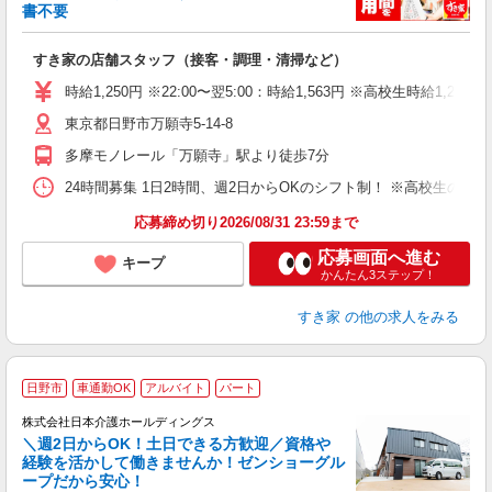
書不要
の
すき家の店舗スタッフ（接客・調理・清掃など）
履
タ
時給1,250円 ※22:00〜翌5:00：時給1,563円 ※高校生時給1,226
（
東京都日野市万願寺5-14-8
夜
事
多摩モノレール「万願寺」駅より徒歩7分
24時間募集 1日2時間、週2日からOKのシフト制！ ※高校生のシ
応募締め切り2026/08/31 23:59まで
応募画面へ進む
キープ
かんたん3ステップ！
すき家
の他の求人をみる
日野市
車通勤OK
アルバイト
パート
し
株式会社日本介護ホールディングス
＼週2日からOK！土日できる方歓迎／資格や
経験を活かして働きませんか！ゼンショーグル
ープだから安心！