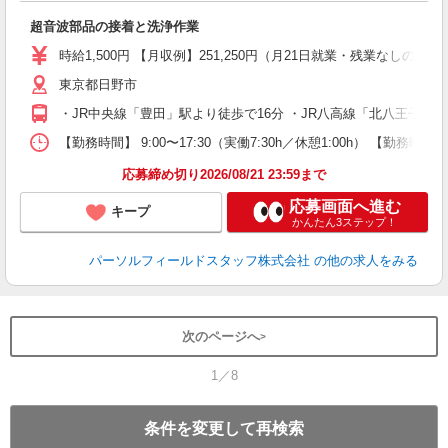
る
超音波部品の接着と洗浄作業
履
い
時給1,500円 【月収例】251,250円（月21日就業・残業なしの場
K
東京都日野市
・JR中央線「豊田」駅より徒歩で16分 ・JR八高線「北八王子」駅
【勤務時間】 9:00〜17:30（実働7:30h／休憩1:00h） 
応募締め切り2026/08/21 23:59まで
応募画面へ進む
キープ
かんたん3ステップ！
パーソルフィールドスタッフ株式会社
の他の求人をみる
次のページへ
1／8
条件を変更して再検索