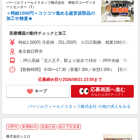
パーソルフィールドスタッフ株式会社 神奈川コーディネ
フ
ートセンター（T）
の
＜時給1500円＞コツコツ進める超音波部品の
加工や検査★
ら
履
医療機器の動作チェックと加工
い
K
時給1,500円 月収例：251,250円 ※21日勤務、残業10時間の場
東京都日野市
・JR八高線「北八王子」駅より徒歩で16分 ・JR中央線「豊田
【勤務時間】 9:00〜17:30（実働7:30h／休憩1:00h）
応募締め切り2026/08/21 23:59まで
応募画面へ進む
キープ
かんたん3ステップ！
パーソルフィールドスタッフ株式会社
の他の求人をみる
★
日野市
車通勤OK
派遣社員
紹介予定派遣
♪
株式会社シエロ