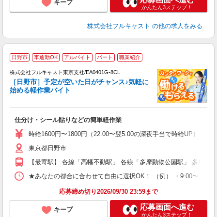
キープ
かんたん3ステップ！
株式会社フルキャスト
の他の求人をみる
日野市
車通勤OK
アルバイト
パート
職業紹介
株式会社フルキャスト東京支社/EA0401G-8CL
［日野市］予定が空いた日がチャンス♪気軽に
1
始める軽作業バイト
G
る
友
仕分け・シール貼りなどの簡単軽作業
リ
～
時給1600円〜1800円（22:00〜翌5:00の深夜手当で時給UP） 
り
東京都日野市
以
勤
【最寄駅】 各線「高幡不動駅」 各線「多摩動物公園駅」 多摩モ
車
支
★あなたの都合に合わせて自由に選択OK！ （例） ・9:00〜12:00 ・9:0
応募締め切り2026/09/30 23:59まで
応募画面へ進む
キープ
かんたん3ステップ！