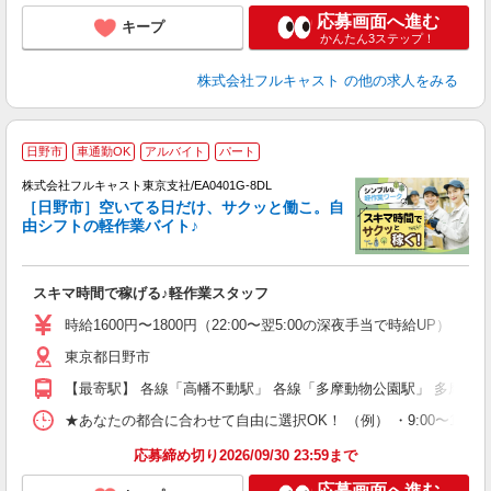
応募画面へ進む
キープ
かんたん3ステップ！
株式会社フルキャスト
の他の求人をみる
日野市
車通勤OK
アルバイト
パート
株式会社フルキャスト東京支社/EA0401G-8DL
［日野市］空いてる日だけ、サクッと働こ。自
由シフトの軽作業バイト♪
の
スキマ時間で稼げる♪軽作業スタッフ
友
リ
時給1600円〜1800円（22:00〜翌5:00の深夜手当で時給UP） 
～
東京都日野市
り
以
【最寄駅】 各線「高幡不動駅」 各線「多摩動物公園駅」 多摩モ
勤
車
★あなたの都合に合わせて自由に選択OK！ （例） ・9:00〜12:00 ・9:0
支
応募締め切り2026/09/30 23:59まで
応募画面へ進む