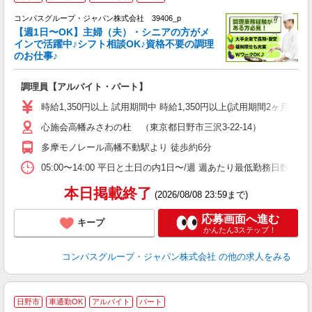
コンパスグループ・ジャパン株式会社 39406_p
く
【週1日〜OK】主婦（夫）・シニアの方がメ
インで活躍中♪シフト相談OK♪資格不要の調理
のお仕事♪
大
調理員【アルバイト・パート】
入
歓
時給1,350円以上 試用期間中 時給1,350円以上(試用期間2ヶ月
～
心施会高幡みさわの杜 （東京都日野市三沢3-22-14）
用
煙
多摩モノレール高幡不動駅より 徒歩約6分
事
05:00〜14:00 平日と土日の内1日〜/週 週あたり最低勤務日数／1日
本日掲載終了
(2026/08/08 23:59まで)
応募画面へ進む
キープ
かんたん3ステップ！
コンパスグループ・ジャパン株式会社
の他の求人をみる
日野市
車通勤OK
アルバイト
パート