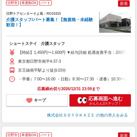
日野市
車通勤OK
パート
新着
日野ケアセンターそよ風：RO15315
介護スタッフ/パート募集！【無資格・未経験
歓迎！】
す
入
ショートステイ 介護スタッフ
中
り
【時給】1,450円〜1,600円 ▼給与詳細 処遇改善手当：200円
ブ
髭
東京都日野市南平4-37-3
績
京王線南平駅より徒歩10分
・早番）7:00〜16:00 ・日勤）8:30〜17:30 ・遅番）10:30〜1
応募締め切り2026/12/31 23:59まで
応募画面へ進む
キープ
かんたん3ステップ！
株式会社ＳＯＹＯＫＡＺＥ
の他の求人をみる
日野市
車通勤OK
パート
新着