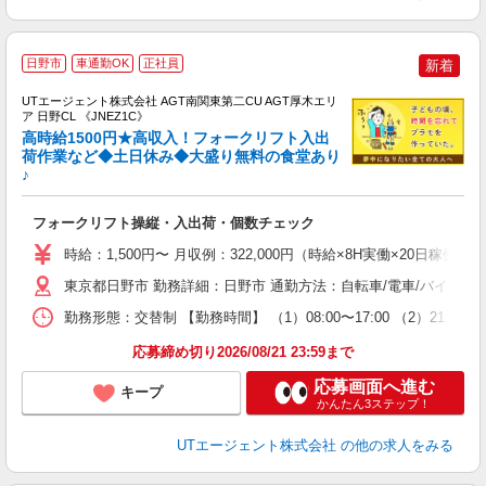
日野市
車通勤OK
正社員
新着
UTエージェント株式会社 AGT南関東第二CU AGT厚木エリ
ア 日野CL 《JNEZ1C》
高時給1500円★高収入！フォークリフト入出
荷作業など◆土日休み◆大盛り無料の食堂あり
♪
パ
入
フォークリフト操縦・入出荷・個数チェック
場
タ
時給：1,500円〜 月収例：322,000円（時給×8H実働×20日稼働＋
休
東京都日野市 勤務詳細：日野市 通勤方法：自転車/電車/バイク 
場
通
勤務形態：交替制 【勤務時間】 （1）08:00〜17:00 （2）
り
応募締め切り2026/08/21 23:59まで
応募画面へ進む
キープ
かんたん3ステップ！
UTエージェント株式会社
の他の求人をみる