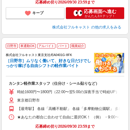
応募締め切り2026/09/30 23:59まで
応募画面へ進む
キープ
かんたん3ステップ！
株式会社フルキャスト
の他の求人をみる
日野市
車通勤OK
アルバイト
パート
職業紹介
株式会社フルキャスト東京支社/EA0401G-8FK
［日野市］ムリなく働いて、好きな日だけでし
1
っかり稼げる自由シフトの軽作業バイト
G
る
友
カンタン軽作業スタッフ（仕分け・シール貼りなど）
リ
～
時給1600円〜1800円（22:00〜翌5:00の深夜手当で時給UP） 
り
東京都日野市
以
勤
【最寄駅】 各線「高幡不動駅」 各線「多摩動物公園駅」 多摩モ
車
支
★あなたの都合に合わせて自由に選択OK！ （例） ・9:00〜12:00 ・9:0
応募締め切り2026/09/30 23:59まで