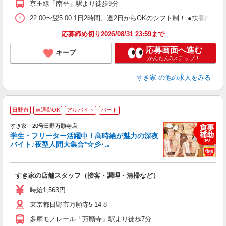
京王線「南平」駅より徒歩9分
22:00〜翌5:00 1日2時間、週2日からOKのシフト制！ ●扶養内勤務
応募締め切り2026/08/31 23:59まで
応募画面へ進む
キープ
かんたん3ステップ！
すき家
の他の求人をみる
日野市
車通勤OK
アルバイト
パート
すき家 20号日野万願寺店
学生・フリーター活躍中！高時給が魅力の深夜
バイト♪夜型人間大集合*☆彡･.｡
つ
すき家の店舗スタッフ（接客・調理・清掃など）
履
ミ
時給1,563円
～
東京都日野市万願寺5-14-8
勤
社
多摩モノレール「万願寺」駅より徒歩7分