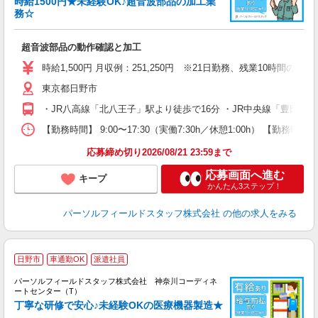
時給1500円★未経験OK♪超音波部品の加工業
務☆
れ
履
超音波部品の動作確認と加工
い
K
時給1,500円 月収例：251,250円 ※21日勤務、残業10時間の場
東京都日野市
・JR八高線「北八王子」駅より徒歩で16分 ・JR中央線「豊田」駅
【勤務時間】 9:00〜17:30（実働7:30h／休憩1:00h）
応募締め切り2026/08/21 23:59まで
応募画面へ進む
キープ
かんたん3ステップ！
パーソルフィールドスタッフ株式会社
の他の求人をみる
日野市
車通勤OK
派遣社員
務
パーソルフィールドスタッフ株式会社 神奈川コーディネ
時
ートセンター（T）
丁寧な研修で安心♪未経験OKの医療機器製造★