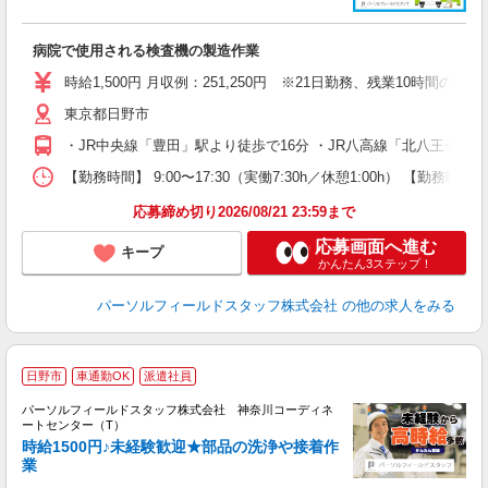
く
履
病院で使用される検査機の製造作業
高
交
時給1,500円 月収例：251,250円 ※21日勤務、残業10時間の場
東京都日野市
・JR中央線「豊田」駅より徒歩で16分 ・JR八高線「北八王子」
【勤務時間】 9:00〜17:30（実働7:30h／休憩1:00h） 【
応募締め切り2026/08/21 23:59まで
応募画面へ進む
キープ
かんたん3ステップ！
パーソルフィールドスタッフ株式会社
の他の求人をみる
◆
日野市
車通勤OK
派遣社員
パーソルフィールドスタッフ株式会社 神奈川コーディネ
場
ートセンター（T）
ア
時給1500円♪未経験歓迎★部品の洗浄や接着作
業