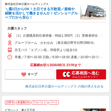
し
株式会社日本介護ホールディングス
＼週2日からOK！土日できる方歓迎／資格や
経験を活かして働きませんか！ゼンショーグル
ープだから安心！
待
介護スタッフ
週
［1］介護職員初任者研修：時給1,365円 ［2］実務者研修：時給1
グループホーム かわせみ （東京都日野市日野2980-6）
京王バス「エプソン前」停留所より徒歩1分
早番／7:00〜16:00 日勤／9:00〜18:00 遅番／10:00〜19:0
応募締め切り2026/08/31 23:59まで
応募画面へ進む
キープ
かんたん3ステップ！
株式会社日本介護ホールディングス
の他の求人をみる
日野市
車通勤OK
アルバイト
パート
ピザハット 東八王子店