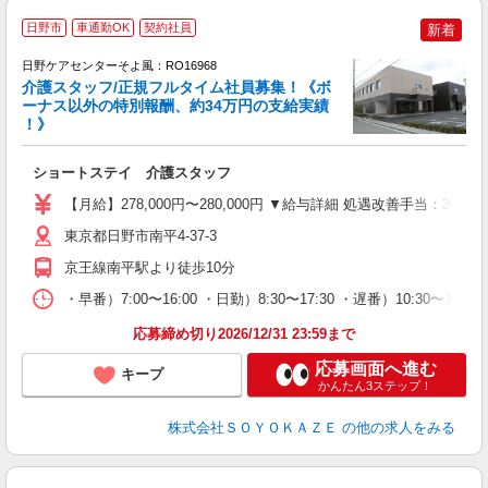
日野市
車通勤OK
契約社員
新着
日野ケアセンターそよ風：RO16968
介護スタッフ/正規フルタイム社員募集！《ボ
ーナス以外の特別報酬、約34万円の支給実績
！》
す
入
ショートステイ 介護スタッフ
中
り
【月給】278,000円〜280,000円 ▼給与詳細 処遇改善手当：35
夕
O
東京都日野市南平4-37-3
り
京王線南平駅より徒歩10分
・早番）7:00〜16:00 ・日勤）8:30〜17:30 ・遅番）10:30〜
応募締め切り2026/12/31 23:59まで
応募画面へ進む
キープ
かんたん3ステップ！
株式会社ＳＯＹＯＫＡＺＥ
の他の求人をみる