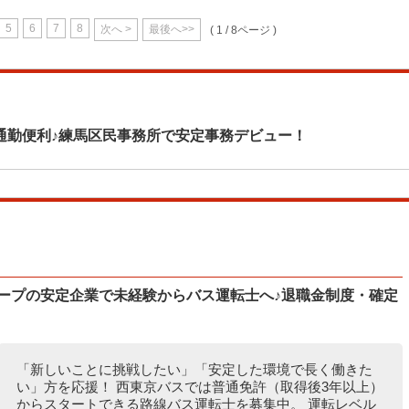
5
6
7
8
次へ >
最後へ>>
( 1 / 8ページ )
通勤便利♪練馬区民事務所で安定事務デビュー！
ループの安定企業で未経験からバス運転士へ♪退職金制度・確定
「新しいことに挑戦したい」「安定した環境で長く働きた
い」方を応援！ 西東京バスでは普通免許（取得後3年以上）
からスタートできる路線バス運転士を募集中。 運転レベル