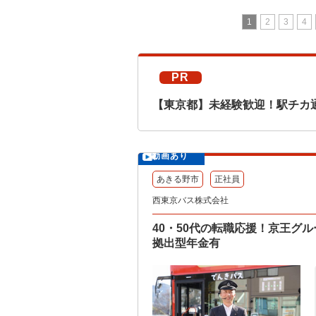
1
2
3
4
PR
【東京都】未経験歓迎！駅チカ
動画あり
あきる野市
正社員
西東京バス株式会社
40・50代の転職応援！京王グ
拠出型年金有