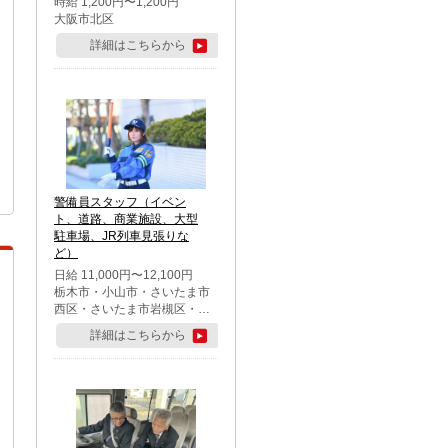
時給 1,200円〜1,200円
大阪市北区
詳細はこちらから
警備員スタッフ（イベン
ト、道路、商業施設、大型
駐車場、JR列車見張りな
ど）
日給 11,000円〜12,100円
栃木市・小山市・さいたま市
西区・さいたま市岩槻区・久
喜市・蓮田市
詳細はこちらから