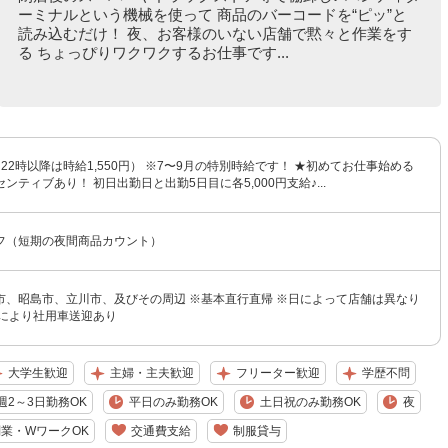
ーミナルという機械を使って 商品のバーコードを“ピッ”と
読み込むだけ！ 夜、お客様のいない店舗で黙々と作業をす
る ちょっぴりワクワクするお仕事です...
円（22時以降は時給1,550円） ※7〜9月の特別時給です！ ★初めてお仕事始める
ンティブあり！ 初日出勤日と出勤5日目に各5,000円支給♪...
フ（短期の夜間商品カウント）
市、昭島市、立川市、及びその周辺 ※基本直行直帰 ※日によって店舗は異なり
所により社用車送迎あり
大学生歓迎
主婦・主夫歓迎
フリーター歓迎
学歴不問
週2～3日勤務OK
平日のみ勤務OK
土日祝のみ勤務OK
夜
業・WワークOK
交通費支給
制服貸与