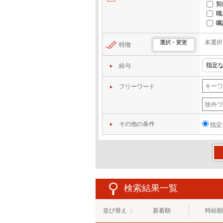
契
職
嘱
未選択
選択・変更
特徴
給与
フリーワード
その他の条件
指定
この
検索結果一覧
並び替え ：
新着順
時給順