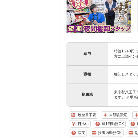
時給1,240
給与
方に出勤インセ
職種
棚卸しスタッ
東京都八王子
勤務地
ます。 ※場
履歴書不要
未経験歓迎
日払い
週1日勤務OK
深夜
扶養内勤務OK
副