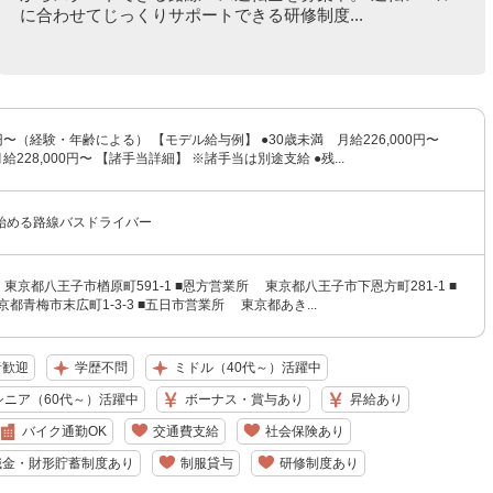
に合わせてじっくりサポートできる研修制度...
0円〜（経験・年齢による） 【モデル給与例】 ●30歳未満 月給226,000円〜
給228,000円〜 【諸手当詳細】 ※諸手当は別途支給 ●残...
始める路線バスドライバー
東京都八王子市楢原町591-1 ■恩方営業所 東京都八王子市下恩方町281-1 ■
都青梅市末広町1-3-3 ■五日市営業所 東京都あき...
者歓迎
学歴不問
ミドル（40代～）活躍中
シニア（60代～）活躍中
ボーナス・賞与あり
昇給あり
バイク通勤OK
交通費支給
社会保険あり
職金・財形貯蓄制度あり
制服貸与
研修制度あり