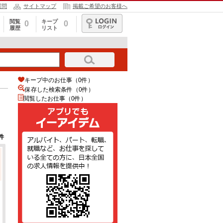
質問
サイトマップ
掲載ご希望のお客様へ
閲覧
キープ
0
0
履歴
リスト
ログイン
キープ中のお仕事（0件）
保存した検索条件（
0
件）
閲覧したお仕事（0件）
件