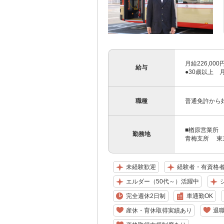
月給226,00
給与
●30歳以上 月
職種
普通免許から
■楢原営業所 
勤務地
青梅支所 東京
未経験歓迎
経験者・有資格
エルダー（50代～）活躍中
完全週休2日制
車通勤OK
産休・育休取得実績あり
退