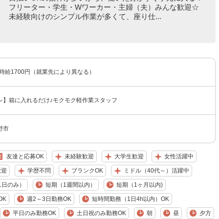
フリーター・学生・Wワーカー・主婦（夫）みんな歓迎☆
未経験向けのシンプル作業が多くて、座り仕...
〜時給1700円（就業先により異なる）
レ】箱に入れるだけ♪モクモク軽作業スタッフ
野市
友達と応募OK
未経験歓迎
大学生歓迎
女性活躍中
歓迎
学歴不問
ブランクOK
ミドル（40代～）活躍中
1日のみ）
短期（1週間以内）
短期（1ヶ月以内)
OK
週2～3日勤務OK
短時間勤務（1日4h以内）OK
平日のみ勤務OK
土日祝のみ勤務OK
朝
昼
夕方