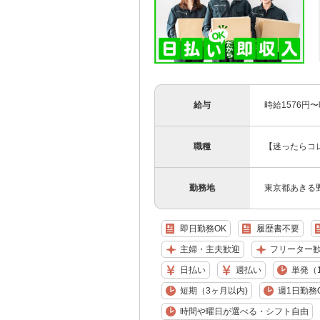
給与
時給1576円
職種
【迷ったらコ
勤務地
東京都あきる
即日勤務OK
履歴書不要
主婦・主夫歓迎
フリーター
日払い
週払い
単発（
短期（3ヶ月以内)
週1日勤務
時間や曜日が選べる・シフト自由