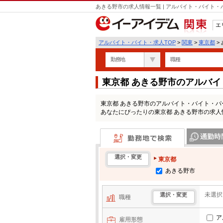
あきる野市の求人情報一覧 | アルバイト・バイト
エ
関東
アルバイト・バイト・求人TOP
>
関東
>
東京都
>
勤務地
職種
東京都 あきる野市のアルバ
東京都 あきる野市のアルバイト・バイト・
あなたにぴったりの東京都 あきる野市の求人
勤務地で検索
通勤時間・区
選択・変更
東京都
あきる野市
未選択
選択・変更
職種
ア
雇用形態