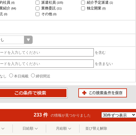
約社員
派遣社員
紹介予定派遣
(4)
(105)
(1)
業紹介
業務委託
独立開業
(64)
(11)
(0)
託
その他
(0)
(0)
を含む
を含まない
なし
本日掲載
締切間近
この検索条件を保存
条件で検索
233 件
の情報が見つかりました
日給順
月給順
並び替え解除