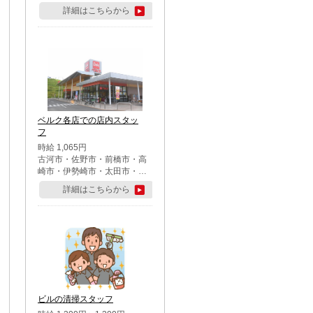
詳細はこちらから
ベルク各店での店内スタッ
フ
時給 1,065円
古河市・佐野市・前橋市・高
崎市・伊勢崎市・太田市・館
林市・藤岡市・大泉町・さい
詳細はこちらから
たま市北区・川越市・熊谷
市・行田市・秩父市・所沢
市・飯能市・東松山市・坂戸
市・鶴ケ島市・千葉市中央
区・市川市・松戸市・習志野
市・柏市・流山市・八千代
市・足立区・江戸川区・八王
子市・町田市
ビルの清掃スタッフ