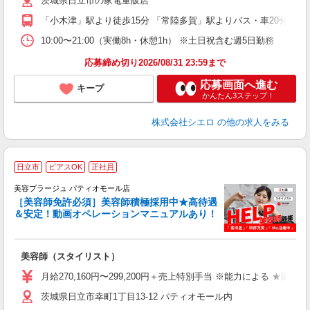
茨城県日立市の家電量販店
ど
「小木津」駅より徒歩15分 「常陸多賀」駅よりバス・車20分
10:00〜21:00（実働8h・休憩1h） ※土日祝含む週5日勤務
応募締め切り2026/08/31 23:59まで
応募画面へ進む
キープ
かんたん3ステップ！
株式会社シエロ
の他の求人をみる
日立市
ピアスOK
正社員
美容プラージュ パティオモール店
［美容師免許必須］美容師積極採用中★高待遇
＆安定！動画オペレーションマニュアルあり！
募
給
歩
美容師（スタイリスト）
入
資
月給270,160円〜299,200円＋売上特別手当 ※能力による ★
ブ
茨城県日立市幸町1丁目13-12 パティオモール内
自
ク