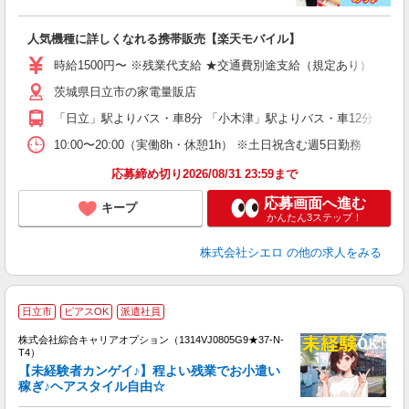
い
即
人気機種に詳しくなれる携帯販売【楽天モバイル】
躍
ー
時給1500円〜 ※残業代支給 ★交通費別途支給（規定あり） ゜+゜
自
茨城県日立市の家電量販店
ど
「日立」駅よりバス・車8分 「小木津」駅よりバス・車12分
10:00〜20:00（実働8h・休憩1h） ※土日祝含む週5日勤務
応募締め切り2026/08/31 23:59まで
応募画面へ進む
キープ
かんたん3ステップ！
株式会社シエロ
の他の求人をみる
≪
日立市
ピアスOK
派遣社員
い
株式会社綜合キャリアオプション（1314VJ0805G9★37-N-
T4）
【未経験者カンゲイ♪】程よい残業でお小遣い
稼ぎ♪ヘアスタイル自由☆
得