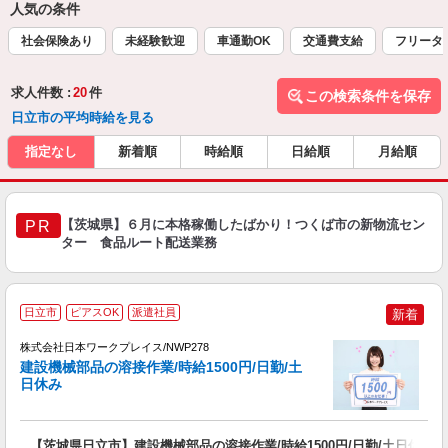
人気の条件
社会保険あり
未経験歓迎
車通勤OK
交通費支給
フリータ
求人件数 :
20
件
この検索条件を保存
日立市の平均時給を見る
指定なし
新着順
時給順
日給順
月給順
【茨城県】６月に本格稼働したばかり！つくば市の新物流セン
PR
ター 食品ルート配送業務
■
日立市
ピアスOK
派遣社員
新着
株式会社日本ワークプレイス/NWP278
建設機械部品の溶接作業/時給1500円/日勤/土
だ
日休み
有
【茨城県日立市】建設機械部品の溶接作業/時給1500円/日勤/土日休み
即