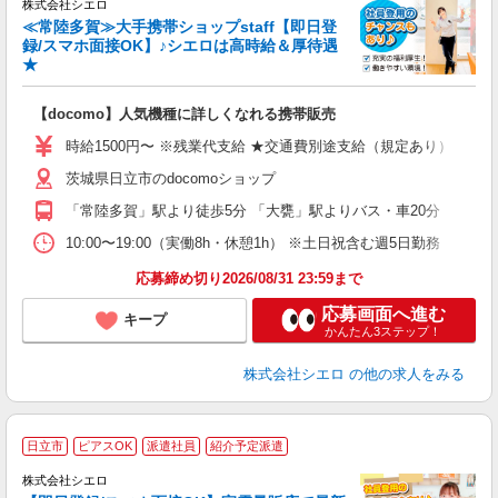
株式会社シエロ
≪常陸多賀≫大手携帯ショップstaff【即日登
録/スマホ面接OK】♪シエロは高時給＆厚待遇
★
い
即
【docomo】人気機種に詳しくなれる携帯販売
躍
ー
時給1500円〜 ※残業代支給 ★交通費別途支給（規定あり） ゜+゜
自
茨城県日立市のdocomoショップ
ン
「常陸多賀」駅より徒歩5分 「大甕」駅よりバス・車20分
10:00〜19:00（実働8h・休憩1h） ※土日祝含む週5日勤務
応募締め切り2026/08/31 23:59まで
応募画面へ進む
キープ
かんたん3ステップ！
株式会社シエロ
の他の求人をみる
★
日立市
ピアスOK
派遣社員
紹介予定派遣
♪
株式会社シエロ