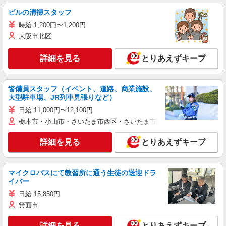
ビルの清掃スタッフ
時給 1,200円〜1,200円
大阪市北区
詳細を見る
とりあえずキープ
警備員スタッフ（イベント、道路、商業施設、
大型駐車場、JR列車見張りなど）
日給 11,000円〜12,100円
栃木市・小山市・さいたま市西区・さいたま市岩槻区・久喜市・蓮田
詳細を見る
とりあえずキープ
マイクロバスにて教習所に通う生徒の送迎ドラ
イバー
日給 15,850円
箕面市
詳細を見る
とりあえずキープ