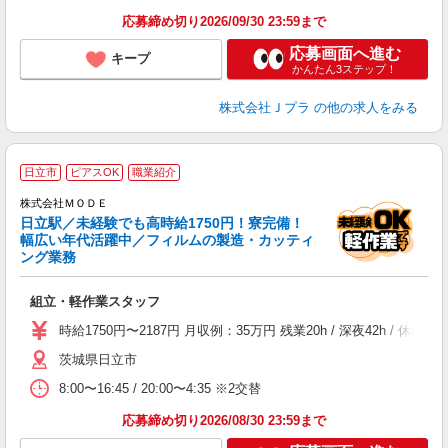
応募締め切り2026/09/30 23:59まで
応募画面へ進む
キープ
かんたん3ステップ！
株式会社Ｊプラ
の他の求人をみる
日立市
ピアスOK
職業紹介
株式会社ＭＯＤＥ
日立駅／未経験でも高時給1750円！寮完備！
幅広い年代活躍中／フィルムの製造・カッティ
ング業務
っ
組立・軽作業スタッフ
入
場
時給1750円〜2187円 月収例：35万円 残業20h / 深夜42h 
者
茨城県日立市
リ
問
8:00〜16:45 / 20:00〜4:35 ※2交替
り
土
応募締め切り2026/08/30 23:59まで