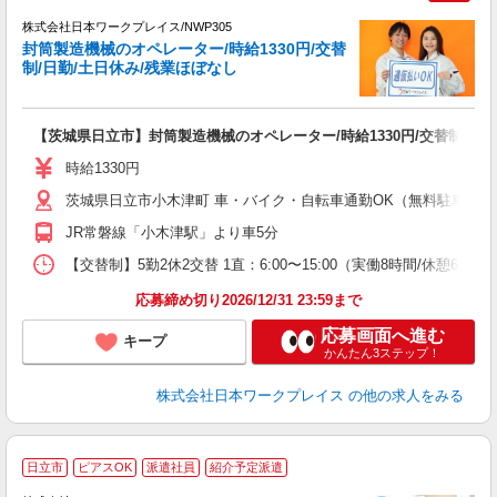
株式会社日本ワークプレイス/NWP305
封筒製造機械のオペレーター/時給1330円/交替
だ
制/日勤/土日休み/残業ほぼなし
有
【茨城県日立市】封筒製造機械のオペレーター/時給1330円/交替制/日勤
即
ッ
時給1330円
車
茨城県日立市小木津町 車・バイク・自転車通勤OK（無料駐車場有 ※
JR常磐線「小木津駅」より車5分
【交替制】5勤2休2交替 1直：6:00〜15:00（実働8時間/休憩60分）
応募締め切り2026/12/31 23:59まで
応募画面へ進む
キープ
かんたん3ステップ！
株式会社日本ワークプレイス
の他の求人をみる
★
日立市
ピアスOK
派遣社員
紹介予定派遣
♪