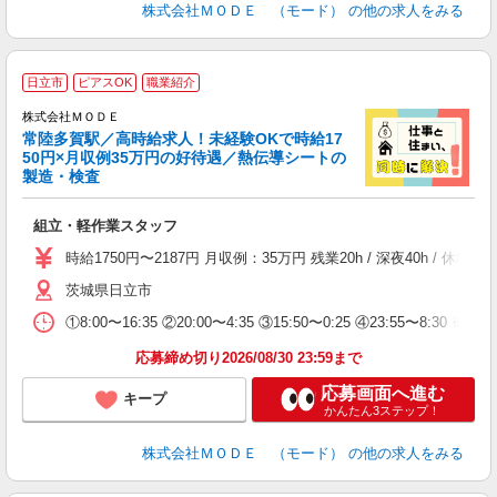
株式会社ＭＯＤＥ （モード）
の他の求人をみる
日立市
ピアスOK
職業紹介
株式会社ＭＯＤＥ
常陸多賀駅／高時給求人！未経験OKで時給17
50円×月収例35万円の好待遇／熱伝導シートの
製造・検査
っ
組立・軽作業スタッフ
入
場
時給1750円〜2187円 月収例：35万円 残業20h / 深夜40h /
者
茨城県日立市
リ
問
①8:00〜16:35 ②20:00〜4:35 ③15:50〜0:25 ④23:55〜8:30 ※3交
り
土
応募締め切り2026/08/30 23:59まで
応募画面へ進む
キープ
かんたん3ステップ！
株式会社ＭＯＤＥ （モード）
の他の求人をみる