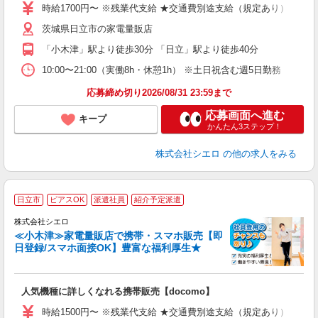
ー
時給1700円〜 ※残業代支給 ★交通費別途支給（規定あり） ゜+゜
自
茨城県日立市の家電量販店
ど
「小木津」駅より徒歩30分 「日立」駅より徒歩40分
10:00〜21:00（実働8h・休憩1h） ※土日祝含む週5日勤務
応募締め切り2026/08/31 23:59まで
応募画面へ進む
キープ
かんたん3ステップ！
株式会社シエロ
の他の求人をみる
★
日立市
ピアスOK
派遣社員
紹介予定派遣
♪
株式会社シエロ
≪小木津≫家電量販店で携帯・スマホ販売【即
日登録/スマホ面接OK】豊富な福利厚生★
い
即
人気機種に詳しくなれる携帯販売【docomo】
躍
ー
時給1500円〜 ※残業代支給 ★交通費別途支給（規定あり） ゜+゜