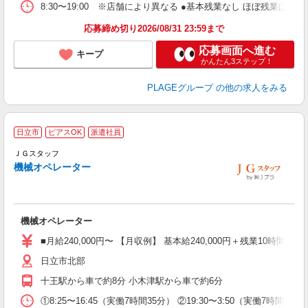
8:30〜19:00 ※店舗により異なる ●基本残業なし ほぼ残業
あ
応募締め切り2026/08/31 23:59まで
支
応募画面へ進む
キープ
かんたん3ステップ！
PLAGEグループ
の他の求人をみる
日立市
ピアスOK
派遣社員
入
ＪＧスタッフ
格
機械オペレーター
歓
ピ
な
険
機械オペレーター
■月給240,000円〜 【月収例】 基本給240,000円＋残業10時間＋深夜
日立市北部
十王駅から車で約8分 小木津駅から車で約6分
①8:25〜16:45（実働7時間35分） ②19:30〜3:50（実働