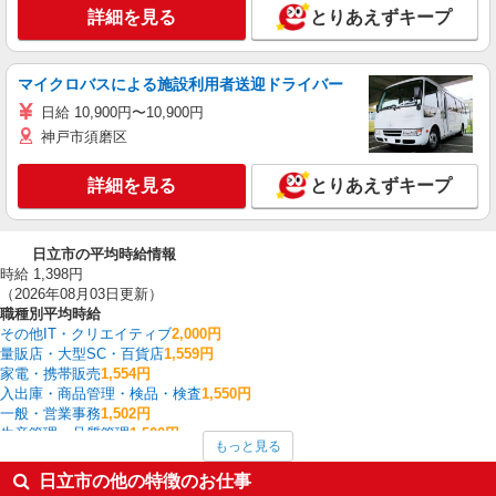
詳細を見る
とりあえずキープ
マイクロバスによる施設利用者送迎ドライバー
日給 10,900円〜10,900円
神戸市須磨区
詳細を見る
とりあえずキープ
日立市の平均時給情報
時給 1,398円
（2026年08月03日更新）
職種別平均時給
その他IT・クリエイティブ
2,000円
量販店・大型SC・百貨店
1,559円
家電・携帯販売
1,554円
入出庫・商品管理・検品・検査
1,550円
一般・営業事務
1,502円
生産管理・品質管理
1,500円
もっと見る
システムエンジニア・プログラマー
1,500円
その他介護・福祉
1,500円
日立市の他の特徴のお仕事
建築・土木・設備
1,500円