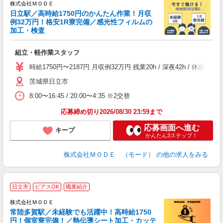
株式会社ＭＯＤＥ
日立駅／高時給1750円のかんたん作業！月収
例32万円！格安1R寮完備／感光性フィルムの
加工・検査
っ
組立・軽作業スタッフ
入
場
時給1750円〜2187円 月収例32万円 残業20h / 深夜42h /
者
茨城県日立市
リ
問
8:00〜16:45 / 20:00〜4:35 ※2交替
り
土
応募締め切り2026/08/30 23:59まで
応募画面へ進む
キープ
かんたん3ステップ！
株式会社ＭＯＤＥ （モード）
の他の求人をみる
日立市
ピアスOK
職業紹介
株式会社ＭＯＤＥ
常陸多賀駅／未経験でも活躍中！高時給1750
円！個室寮完備！／熱伝導シート加工・カッテ