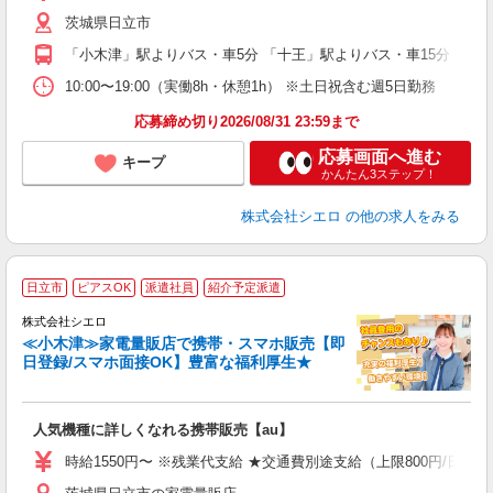
自
茨城県日立市
ど
「小木津」駅よりバス・車5分 「十王」駅よりバス・車15分
10:00〜19:00（実働8h・休憩1h） ※土日祝含む週5日勤務
応募締め切り2026/08/31 23:59まで
応募画面へ進む
キープ
かんたん3ステップ！
株式会社シエロ
の他の求人をみる
★
日立市
ピアスOK
派遣社員
紹介予定派遣
♪
株式会社シエロ
≪小木津≫家電量販店で携帯・スマホ販売【即
日登録/スマホ面接OK】豊富な福利厚生★
い
即
人気機種に詳しくなれる携帯販売【au】
躍
ー
時給1550円〜 ※残業代支給 ★交通費別途支給（上限800円/日）
自