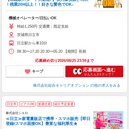
！残業20H以上！！好きな髪色でOK♪
得
入
機械オペレーター/日払いOK
分
フ
時給1,250円 交通費：既定支給
自
茨城県日立市
日立駅から車10分
08:30〜17:20 20:30〜05:20 【期間】長期
応募締め切り2026/08/25 23:59まで
応募画面へ進む
キープ
かんたん3ステップ！
株式会社綜合キャリアオプション
の他の求人をみる
★
日立市
ピアスOK
派遣社員
紹介予定派遣
♪
株式会社シエロ
≪日立≫家電量販店で携帯・スマホ販売【即日
登録/スマホ面接OK】豊富な福利厚生★