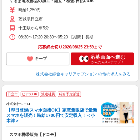
くるま電装部品の加工・組立・検査/日払いOK
分
フ
時給1,250円
自
茨城県日立市
十王駅から車5分
08:30〜17:20 20:30〜05:20 【期間】長期
応募締め切り2026/08/25 23:59まで
応募画面へ進む
キープ
かんたん3ステップ！
株式会社綜合キャリアオプション
の他の求人をみる
★
日立市
ピアスOK
派遣社員
紹介予定派遣
♪
株式会社シエロ
【即日登録/スマホ面接OK】家電量販店で最新
スマホを販売！時給1700円で安定収入！＜小
木津＞
事
即
スマホ携帯販売【ドコモ】
躍