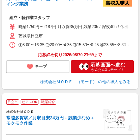
ィング業務
っ
組立・軽作業スタッフ
入
場
時給1750円〜2187円 月収例35万円 残業20h / 深夜40h /
者
茨城県日立市
リ
問
①8:00〜16:35 ②20:00〜4:35 ③15:50〜0:25 ④23:55〜8:30 ※2交
り
土
応募締め切り2026/08/30 23:59まで
応募画面へ進む
キープ
かんたん3ステップ！
株式会社ＭＯＤＥ （モード）
の他の求人をみる
日立市
ピアスOK
職業紹介
株式会社ＭＯＤＥ
常陸多賀駅／月収目安24万円＋残業少なめ＋
モクモク作業
っ