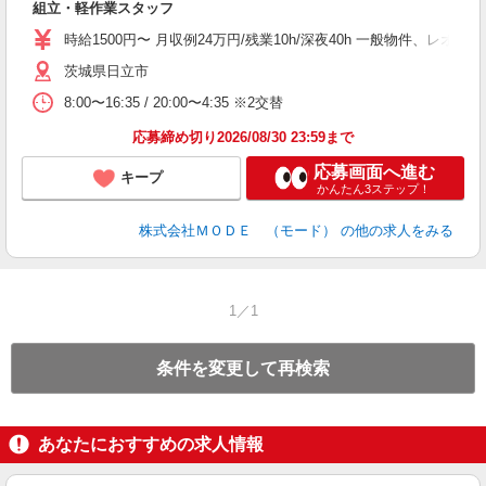
組立・軽作業スタッフ
入
場
時給1500円〜 月収例24万円/残業10h/深夜40h 一般物件、レ
者
茨城県日立市
リ
問
8:00〜16:35 / 20:00〜4:35 ※2交替
り
土
応募締め切り2026/08/30 23:59まで
応募画面へ進む
キープ
かんたん3ステップ！
株式会社ＭＯＤＥ （モード）
の他の求人をみる
1／1
条件を変更して再検索
あなたにおすすめの求人情報