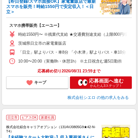
【即日登録/スマホ面接OK】家電量販店で最新
スマホを販売！時給1550円で安定収入！＜日
立＞
事
即
スマホ携帯販売【エーユー】
躍
ー
時給1550円〜 ※残業代支給 ★交通費別途支給（上限800円/日）
自
茨城県日立市の家電量販店
ど
「日立」駅よりバス・車8分 「小木津」駅よりバス・車10分
10:00〜20:00（実働8h・休憩1h） ※土日祝含む週5日勤務
応募締め切り2026/08/31 23:59まで
応募画面へ進む
キープ
かんたん3ステップ！
株式会社シエロ
の他の求人をみる
≪
日立市
ピアスOK
派遣社員
い
株式会社綜合キャリアオプション（1314VJ0805G9★42-N-
T4）
【未経験スタート大歓迎♪】収入重視派さんに