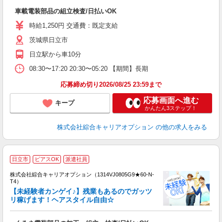
入
車載電装部品の組立検査/日払いOK
分
フ
時給1,250円 交通費：既定支給
自
茨城県日立市
日立駅から車10分
08:30〜17:20 20:30〜05:20 【期間】長期
応募締め切り2026/08/25 23:59まで
応募画面へ進む
キープ
かんたん3ステップ！
株式会社綜合キャリアオプション
の他の求人をみる
≪
日立市
ピアスOK
派遣社員
い
株式会社綜合キャリアオプション（1314VJ0805G9★60-N-
T4）
【未経験者カンゲイ♪】残業もあるのでガッツ
リ稼げます！ヘアスタイル自由☆
得
入