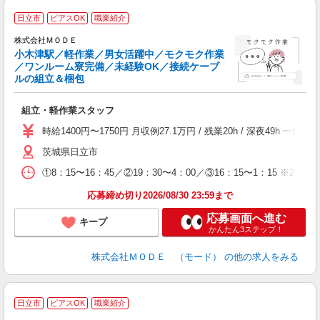
日立市
ピアスOK
職業紹介
株式会社ＭＯＤＥ
小木津駅／軽作業／男女活躍中／モクモク作業
／ワンルーム寮完備／未経験OK／接続ケーブ
ルの組立＆梱包
っ
組立・軽作業スタッフ
入
場
時給1400円〜1750円 月収例27.1万円 / 残業20h / 深夜4
者
茨城県日立市
リ
問
①8：15〜16：45／②19：30〜4：00／③16：15〜1：15
り
土
応募締め切り2026/08/30 23:59まで
応募画面へ進む
キープ
かんたん3ステップ！
株式会社ＭＯＤＥ （モード）
の他の求人をみる
日立市
ピアスOK
職業紹介