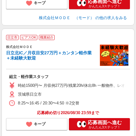
応募画面へ進む
キープ
かんたん3ステップ！
株式会社ＭＯＤＥ （モード）
の他の求人をみる
日立市
ピアスOK
職業紹介
株式会社ＭＯＤＥ
日立北IC／月収目安27万円＋カンタン軽作業
＋未経験大歓迎
っ
組立・軽作業スタッフ
入
場
時給1500円〜 月収例27万円/残業20h/休出8h 一般物件、レオ
者
茨城県日立市
リ
問
8:25〜16:45 / 20:30〜4:50 ※2交替
り
土
応募締め切り2026/08/30 23:59まで
応募画面へ進む
キープ
かんたん3ステップ！