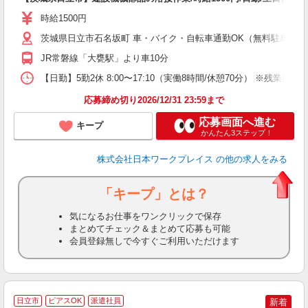
（
時給1500円
髪
交
茨城県日立市石名坂町 車・バイク・自転車通勤OK（無料駐車場有 ※
JR常磐線「大甕駅」より車10分
【日勤】5勤2休 8:00〜17:10（実働8時間/休憩70分） ※残業目安：0
応募締め切り2026/12/31 23:59まで
応募画面へ進む
キープ
かんたん3ステップ！
株式会社日本ワークプレイス
の他の求人をみる
「キープ」とは？
気になるお仕事をワンクリックで保存
まとめてチェック＆まとめて応募も可能
会員登録無しで今すぐご利用いただけます
■
日立市
ピアスOK
派遣社員
新着