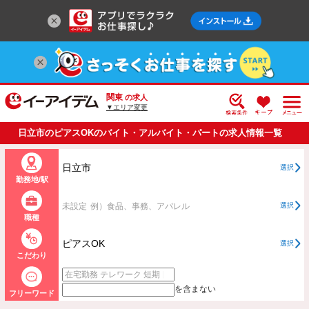
関東
の求人
▼エリア変更
日立市のピアスOKのバイト・アルバイト・パートの求人情報一覧
日立市
選択
勤務地/駅
未設定
例）食品、事務、アパレル
選択
職種
ピアスOK
選択
こだわり
を含まない
フリーワード