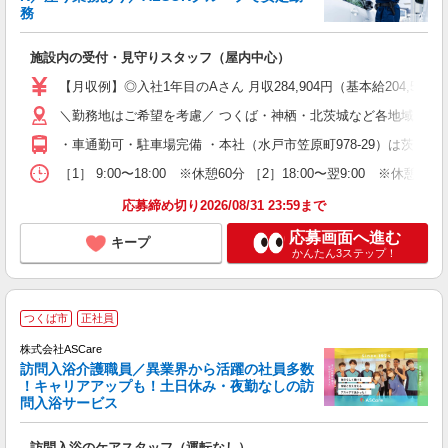
務
組
施設内の受付・見守りスタッフ（屋内中心）
入
【月収例】◎入社1年目のAさん 月収284,904円（基本給204,
＼勤務地はご希望を考慮／ つくば・神栖・北茨城など各地域に勤務
・車通勤可・駐車場完備 ・本社（水戸市笠原町978-29）は茨城県
［1］ 9:00〜18:00 ※休憩60分 ［2］18:00〜翌9:00 
応募締め切り2026/08/31 23:59まで
応募画面へ進む
キープ
かんたん3ステップ！
ア
つくば市
正社員
リ
れ
株式会社ASCare
訪問入浴介護職員／異業界から活躍の社員多数
！キャリアアップも！土日休み・夜勤なしの訪
業
問入浴サービス
ま
訪問入浴のケアスタッフ（運転なし）