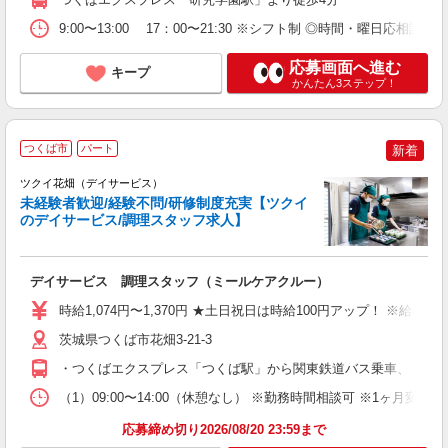
9:00〜13:00 17：00〜21:30 ※シフト制 ◎時間・曜日応相談 
応募画面へ進む
キープ
かんたん3ステップ！
つくば市
パート
新着
ツクイ花畑（デイサービス）
未経験者歓迎/経験不問/研修制度充実【ツクイ
のデイサービス/調理スタッフ求人】
各
デイサービス 調理スタッフ（ミールケアクルー）
入
り
時給1,074円〜1,370円 ★土日祝日は時給100円アップ！ ※給
リ
ー
茨城県つくば市花畑3-21-3
O
・つくばエクスプレス「つくば駅」から関東鉄道バス乗車、 「花
な
（1）09:00〜14:00（休憩なし） ※勤務時間相談可 ※1ヶ月
髪
応募締め切り2026/08/20 23:59まで