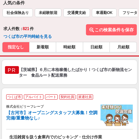
人気の条件
社会保険あり
未経験歓迎
交通費支給
車通勤OK
フリータ
求人件数 :
821
件
この検索条件を保存
つくば市の平均時給を見る
指定なし
新着順
時給順
日給順
月給順
【茨城県】６月に本格稼働したばかり！つくば市の新物流セン
PR
ター 食品ルート配送業務
つくば市
アルバイト
パート
契約社員
派遣社員
(
株式会社ビリーフレーブ
【古河市】オープニングスタッフ大募集！空調
完備/重量物なし♪
っ
待
生活雑貨を扱う倉庫内でのピッキング・仕分け作業
入