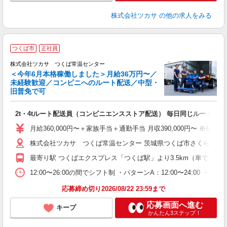
株式会社ツカサ
の他の求人をみる
つくば市
正社員
格
株式会社ツカサ つくば常温センター
＜今年6月本格稼働しました＞月給36万円〜／
未経験歓迎／コンビニへのルート配送／中型・
旧普免で可
く
2t・4tルート配送員（コンビニエンスストア配送） 毎日同じルートで1
入
0
月給360,000円〜＋家族手当＋通勤手当 月収390,000円〜 ※
0
株式会社ツカサ つくば常温センター 茨城県つくば市さくらの森25
ン
最寄り駅 つくばエクスプレス「つくば駅」より3.5km（車で10分圏
族
12:00〜26:00の間でシフト制 ・パターンA：12:00〜24
応募締め切り2026/08/22 23:59まで
応募画面へ進む
キープ
かんたん3ステップ！