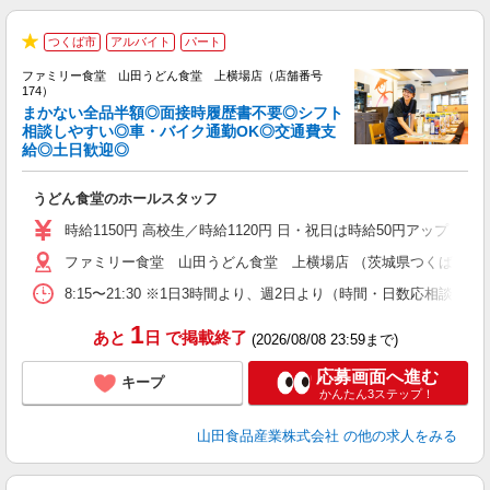
つくば市
アルバイト
パート
★
ファミリー食堂 山田うどん食堂 上横場店（店舗番号
174）
まかない全品半額◎面接時履歴書不要◎シフト
相談しやすい◎車・バイク通勤OK◎交通費支
給◎土日歓迎◎
お
未
うどん食堂のホールスタッフ
以
時給1150円 高校生／時給1120円 日・祝日は時給50円アップ！（9
ファミリー食堂 山田うどん食堂 上横場店 （茨城県つくば市上横場2
8:15〜21:30 ※1日3時間より、週2日より（時間・日数応相談）
1
あと
日
で掲載終了
(2026/08/08 23:59まで)
応募画面へ進む
キープ
かんたん3ステップ！
山田食品産業株式会社
の他の求人をみる