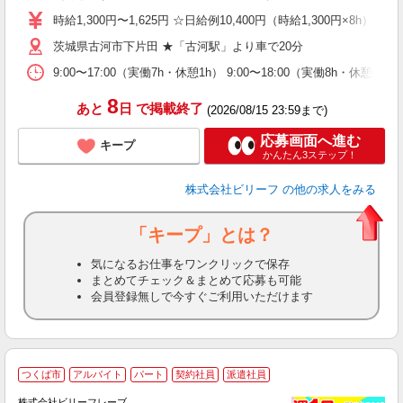
た
時給1,300円〜1,625円 ☆日給例10,400円（時給1,300円×8h） 
第
茨城県古河市下片田 ★「古河駅」より車で20分
ブ
払
9:00〜17:00（実働7h・休憩1h） 9:00〜18:00（実働8h・
由
車
8
あと
日
で掲載終了
(2026/08/15 23:59まで)
応募画面へ進む
キープ
かんたん3ステップ！
株式会社ビリーフ
の他の求人をみる
「キープ」とは？
気になるお仕事をワンクリックで保存
まとめてチェック＆まとめて応募も可能
会員登録無しで今すぐご利用いただけます
つくば市
アルバイト
パート
契約社員
派遣社員
株式会社ビリーフレーブ