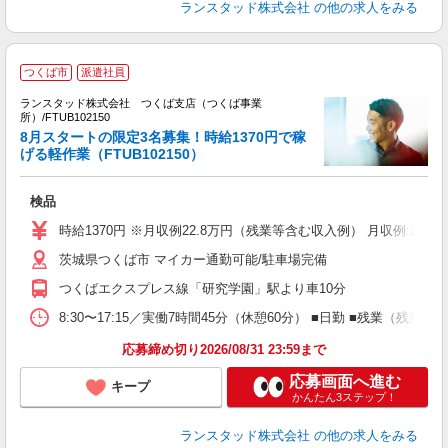
ランスタッド株式会社
の他の求人をみる
つくば市
派遣社員
ランスタッド株式会社 つくば支店（つくば事業
所）/FTUB102150
8月スタートの限定3名募集！時給1370円で稼
容
げる軽作業（FTUB102150）
未
祝
検品
時給1370円 ※月収例22.8万円（残業等含む収入例） 月収例:2
茨城県つくば市 マイカー通勤可能/駐車場完備
つくばエクスプレス線「研究学園」駅より車10分
8:30〜17:15／実働7時間45分（休憩60分） ■日勤 ■残業（残
応募締め切り2026/08/31 23:59まで
応募画面へ進む
キープ
かんたん3ステップ！
ランスタッド株式会社
の他の求人をみる