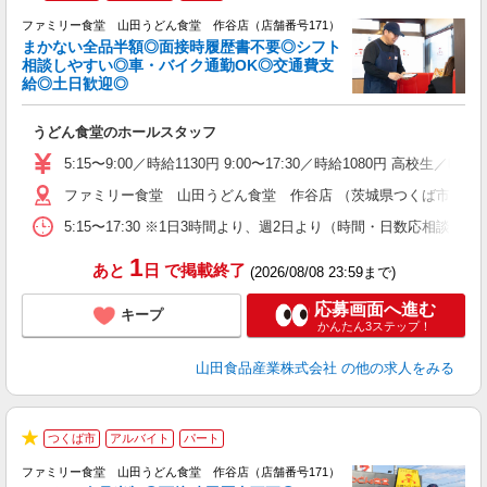
★
ファミリー食堂 山田うどん食堂 作谷店（店舗番号171）
まかない全品半額◎面接時履歴書不要◎シフト
相談しやすい◎車・バイク通勤OK◎交通費支
給◎土日歓迎◎
お
うどん食堂のホールスタッフ
未
以
5:15〜9:00／時給1130円 9:00〜17:30／時給1080円 高校生
ファミリー食堂 山田うどん食堂 作谷店 （茨城県つくば市作谷78
5:15〜17:30 ※1日3時間より、週2日より（時間・日数応相談
1
あと
日
で掲載終了
(2026/08/08 23:59まで)
応募画面へ進む
キープ
かんたん3ステップ！
山田食品産業株式会社
の他の求人をみる
つくば市
アルバイト
パート
★
ファミリー食堂 山田うどん食堂 作谷店（店舗番号171）