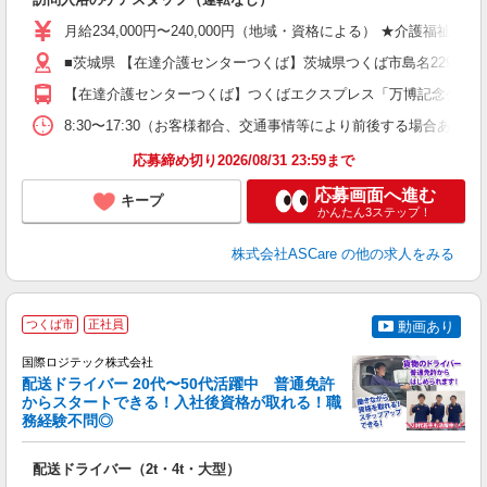
入
格
月給234,000円〜240,000円（地域・資格による） ★介護福祉
週
■茨城県 【在達介護センターつくば】茨城県つくば市島名2298番地
り
【在達介護センターつくば】つくばエクスプレス「万博記念公園駅」
8:30〜17:30（お客様都合、交通事情等により前後する場合あり）
応募締め切り2026/08/31 23:59まで
応募画面へ進む
キープ
かんたん3ステップ！
株式会社ASCare
の他の求人をみる
つくば市
正社員
動画あり
国際ロジテック株式会社
配送ドライバー 20代〜50代活躍中 普通免許
からスタートできる！入社後資格が取れる！職
給
務経験不問◎
合
＋
配送ドライバー（2t・4t・大型）
入