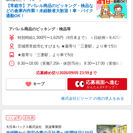
【常総市】アパレル商品のピッキング・検品な
☆
どの倉庫内作業！未経験者大歓迎！車・バイク
歓
通勤OK！
気
アパレル商品のピッキング・検品等
入
り
特別時給1,300円〜1,625円（9月末まで） ＜日給例＞9,425円（時給1,
女
茨城県常総市むすびまち ★最寄り「三妻駅」より車で5分
ド
前
★最寄り「三妻駅」より車で5分
ニ
扶
9:30〜18:00（実働7.25h・休憩75分） 9:30〜17:00（実働6.
給
応募締め切り2026/09/05 23:59まで
応募画面へ進む
キープ
かんたん3ステップ！
株式会社ビリーフ
の他の求人をみる
つくば市
正社員
大日本パックス株式会社 筑波事業部
未経験から安定企業の正社員へ/年間休日120日