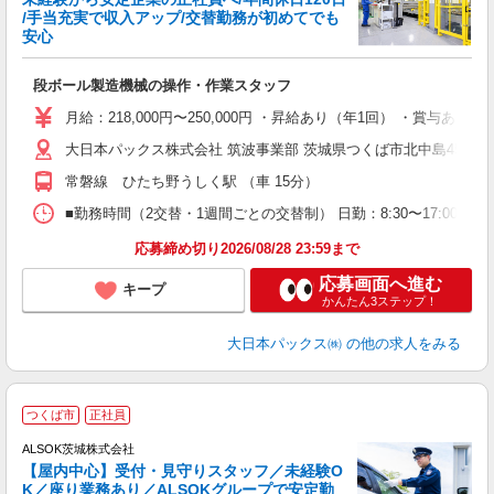
/手当充実で収入アップ/交替勤務が初めてでも
安心
す
段ボール製造機械の操作・作業スタッフ
月給：218,000円〜250,000円 ・昇給あり（年1回） ・賞与
大日本パックス株式会社 筑波事業部 茨城県つくば市北中島458-5
常磐線 ひたち野うしく駅 （車 15分）
■勤務時間（2交替・1週間ごとの交替制） 日勤：8:30〜17:
応募締め切り2026/08/28 23:59まで
応募画面へ進む
キープ
かんたん3ステップ！
大日本パックス㈱
の他の求人をみる
つくば市
正社員
ALSOK茨城株式会社
【屋内中心】受付・見守りスタッフ／未経験O
K／座り業務あり／ALSOKグループで安定勤