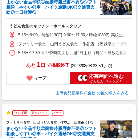
まかない全品半額◎面接時履歴書不要◎シフト
相談しやすい◎車・バイク通勤OK◎交通費支
給◎土日歓迎◎
お
うどん食堂のキッチン・ホールスタッフ
未
以
5:15〜9:00／時給1130円 9:00〜17:30／時給1080円 高校生
ファミリー食堂 山田うどん食堂 作谷店 （茨城県つくば市作谷78
5:15〜17:30 ※1日3時間より、週2日より（時間・日数応相談
1
あと
日
で掲載終了
(2026/08/08 23:59まで)
応募画面へ進む
キープ
かんたん3ステップ！
山田食品産業株式会社
の他の求人をみる
つくば市
アルバイト
パート
★
ファミリー食堂 山田うどん食堂 作谷店（店舗番号171）
まかない全品半額◎面接時履歴書不要◎シフト
相談しやすい◎車・バイク通勤OK◎交通費支