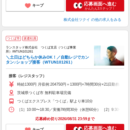
応募画面へ進む
キープ
かんたん3ステップ！
株式会社ツクイ
の他の求人をみる
つくば市
派遣社員
ランスタッド株式会社 つくば支店（つくば事業
所）/WTUN101261
署
＼土日はどちらか休みOK！／自動レジでカン
未
タン♪ショップ接客（WTUN101261）
接客（レジスタッフ）
時給1300円 月収例:204750円＝1300円×7時間30分×21
茨城県つくば市 無料駐車場完備
つくばエクスプレス「つくば」駅より車10分
［1］10:00〜18:30／実働7時間30分（休憩60分） ［2］9:3
応募締め切り2026/08/31 23:59まで
応募画面へ進む
キープ