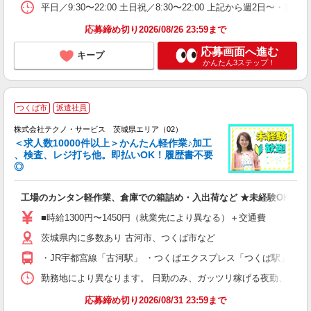
平日／9:30〜22:00 土日祝／8:30〜22:00 上記から週2日〜・1日
応募締め切り2026/08/26 23:59まで
応募画面へ進む
キープ
かんたん3ステップ！
≪
つくば市
派遣社員
株式会社テクノ・サービス 茨城県エリア（02）
＜求人数10000件以上＞かんたん軽作業♪加工
、検査、レジ打ち他。即払いOK！履歴書不要
◎
お
工場のカンタン軽作業、倉庫での箱詰め・入出荷など ★未経験OKのお
未
ア
■時給1300円〜1450円（就業先により異なる）＋交通費
の
茨城県内に多数あり 古河市、つくば市など
・JR宇都宮線「古河駅」 ・つくばエクスプレス「つくば駅」
勤務地により異なります。 日勤のみ、ガッツリ稼げる夜勤、シフトによる交
応募締め切り2026/08/31 23:59まで