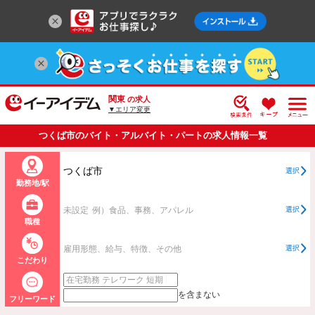
関東
の求人
▼エリア変更
つくば市のバイト・アルバイト・パートの求人情報一覧
つくば市
選択
勤務地/駅
未設定
例）食品、事務、アパレル
選択
職種
雇用形態、給与、特徴、その他
選択
こだわり
を含まない
フリーワード