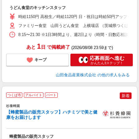
未
うどん食堂のキッチンスタッフ
以
時給1150円 高校生／時給1120円 日・祝日は時給50円アップ！（9
ファミリー食堂 山田うどん食堂 上横場店 （茨城県つくば市上横場2
8:15〜21:30 ※1日3時間より、週2日より（時間・日数応相談）
1
あと
日
で掲載終了
(2026/08/08 23:59まで)
応募画面へ進む
キープ
かんたん3ステップ！
山田食品産業株式会社
の他の求人をみる
つくば市
アルバイト
パート
新着
杉養蜂園
だ
【蜂蜜製品の販売スタッフ】ハチミツで美と健
未
康をお届けします
あ
内
り
蜂蜜製品の販売スタッフ