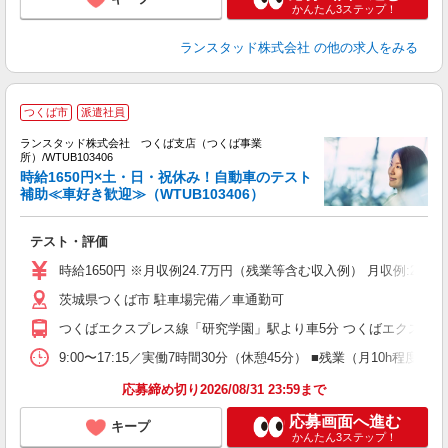
かんたん3ステップ！
ランスタッド株式会社
の他の求人をみる
つくば市
派遣社員
ランスタッド株式会社 つくば支店（つくば事業
研
所）/WTUB103406
未
時給1650円×土・日・祝休み！自動車のテスト
補助≪車好き歓迎≫（WTUB103406）
テスト・評価
時給1650円 ※月収例24.7万円（残業等含む収入例） 月収例:24
茨城県つくば市 駐車場完備／車通勤可
つくばエクスプレス線「研究学園」駅より車5分 つくばエクスプレ
9:00〜17:15／実働7時間30分（休憩45分） ■残業（月10h
応募締め切り2026/08/31 23:59まで
応募画面へ進む
キープ
かんたん3ステップ！