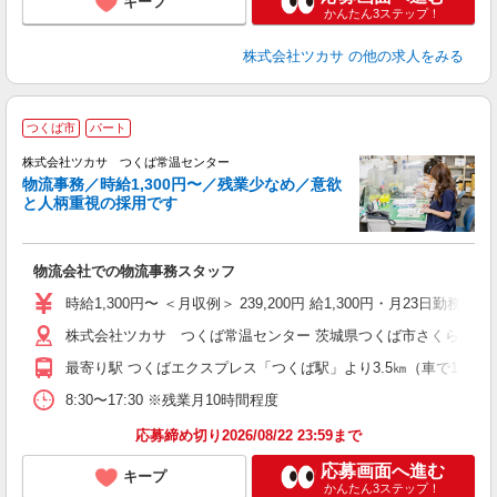
キープ
かんたん3ステップ！
株式会社ツカサ
の他の求人をみる
つくば市
パート
株式会社ツカサ つくば常温センター
物流事務／時給1,300円〜／残業少なめ／意欲
と人柄重視の採用です
ら
か
物流会社での物流事務スタッフ
即
中
時給1,300円〜 ＜月収例＞ 239,200円 給1,300円・月23日勤務
フ
株式会社ツカサ つくば常温センター 茨城県つくば市さくらの森25
修
最寄り駅 つくばエクスプレス「つくば駅」より3.5㎞（車で10分圏
8:30〜17:30 ※残業月10時間程度
応募締め切り2026/08/22 23:59まで
応募画面へ進む
キープ
かんたん3ステップ！