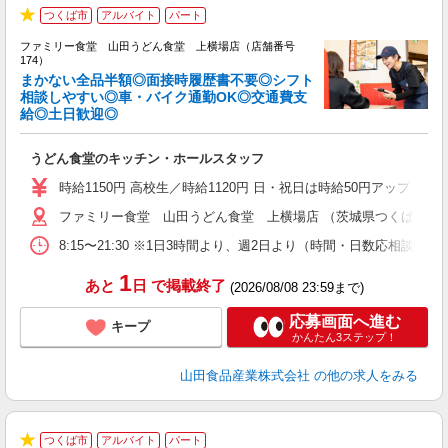
つくば市
アルバイト
パート
★
ファミリー食堂 山田うどん食堂 上横場店（店舗番号
174）
まかない全品半額◎面接時履歴書不要◎シフト
相談しやすい◎車・バイク通勤OK◎交通費支
給◎土日歓迎◎
お
未
うどん食堂のキッチン・ホールスタッフ
以
時給1150円 高校生／時給1120円 日・祝日は時給50円アップ！（9
ファミリー食堂 山田うどん食堂 上横場店 （茨城県つくば市上横場2
8:15〜21:30 ※1日3時間より、週2日より（時間・日数応相談）
1
あと
日
で掲載終了
(2026/08/08 23:59まで)
応募画面へ進む
キープ
かんたん3ステップ！
山田食品産業株式会社
の他の求人をみる
つくば市
アルバイト
パート