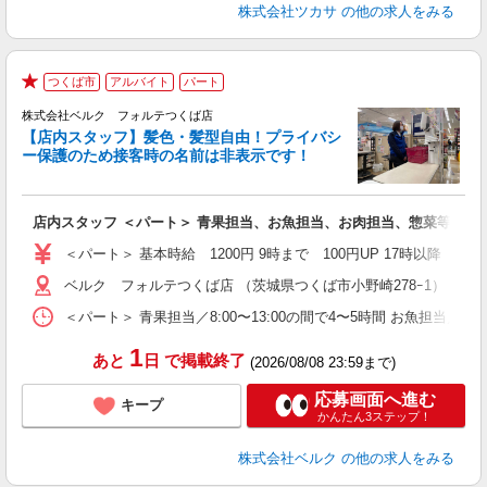
株式会社ツカサ
の他の求人をみる
つくば市
アルバイト
パート
★
株式会社ベルク フォルテつくば店
【店内スタッフ】髪色・髪型自由！プライバシ
ー保護のため接客時の名前は非表示です！
の
は
り
店内スタッフ ＜パート＞ 青果担当、お魚担当、お肉担当、惣菜等の調
未
内
＜パート＞ 基本時給 1200円 9時まで 100円UP 17時以降
車
ベルク フォルテつくば店 （茨城県つくば市小野崎278ｰ1）
＜パート＞ 青果担当／8:00〜13:00の間で4〜5時間 お魚担当／8:
1
あと
日
で掲載終了
(2026/08/08 23:59まで)
応募画面へ進む
キープ
かんたん3ステップ！
株式会社ベルク
の他の求人をみる