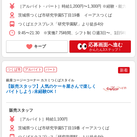
［アルバイト・パート］時給1,200円〜1,300円 ※経験・能力等
茨城県つくば市研究学園5丁目19番 イーアスつくば
つくばエクスプレス「研究学園駅」より徒歩4分
9:45〜21:30 ※実働7.75時間、シフト制 ◎週3日〜、1日5時間〜
応募画面へ進む
キープ
かんたん3ステップ！
つくば市
アルバイト
パート
新着
銀座コージーコーナー カスミつくばスタイル
然
【販売スタッフ】人気のケーキ屋さんで楽しく
未
バイトしよう♪未経験OK！
間
型
費
販売スタッフ
［アルバイト］時給1,100円
茨城県つくば市研究学園5丁目19番 イーアスつくば
つくばエクスプレス「研究学園駅」より徒歩4分