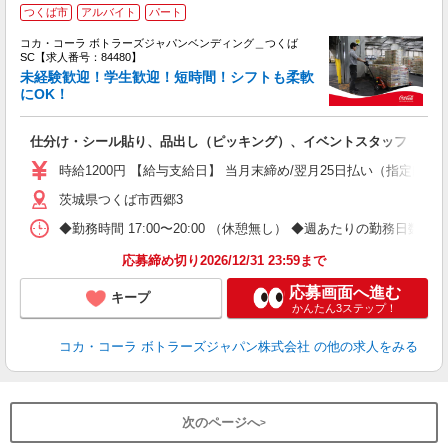
つくば市
アルバイト
パート
コカ・コーラ ボトラーズジャパンベンディング＿つくば
SC【求人番号：84480】
未経験歓迎！学生歓迎！短時間！シフトも柔軟
にOK！
別
仕分け・シール貼り、品出し（ピッキング）、イベントスタッフ
未
間
時給1200円 【給与支給日】 当月末締め/翌月25日払い（指定口座
O
茨城県つくば市西郷3
◆勤務時間 17:00〜20:00 （休憩無し） ◆週あたりの勤務日数
応募締め切り2026/12/31 23:59まで
応募画面へ進む
キープ
かんたん3ステップ！
コカ・コーラ ボトラーズジャパン株式会社
の他の求人をみる
次のページへ