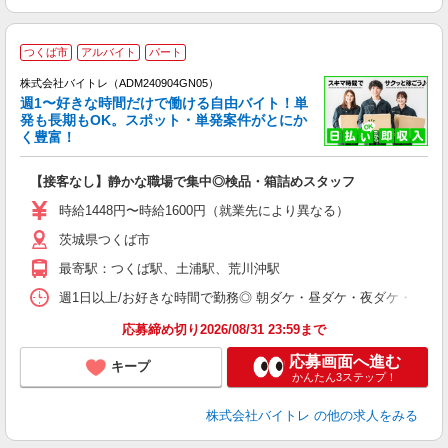
つくば市
アルバイト
パート
株式会社バイトレ（ADM240904GN05）
週1〜好きな時間だけで働ける自由バイト！単
発も長期もOK。スポット・単発案件がとにか
も
く豊富！
気
【接客なし】静かな職場で集中◎検品・箱詰めスタッフ
即
活
時給1448円〜時給1600円（就業先により異なる）
（
茨城県つくば市
短
K
最寄駅：つくば駅、土浦駅、荒川沖駅
日
髪
週1日以上/お好きな時間で勤務◎ 朝ダケ・昼ダケ・夜ダケ・夜勤など、 ご自
応募締め切り2026/08/31 23:59まで
応募画面へ進む
キープ
かんたん3ステップ！
株式会社バイトレ
の他の求人をみる