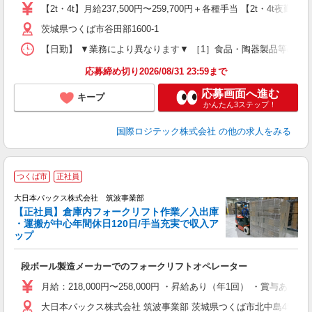
問
【2t・4t】月給237,500円〜259,700円＋各種手当 【2t・4t
通
茨城県つくば市谷田部1600-1
【日勤】 ▼業務により異なります▼ ［1］食品・陶器製品等の配送 ・
応募締め切り2026/08/31 23:59まで
応募画面へ進む
キープ
かんたん3ステップ！
国際ロジテック株式会社
の他の求人をみる
つくば市
正社員
大日本パックス株式会社 筑波事業部
【正社員】倉庫内フォークリフト作業／入出庫
・運搬が中心年間休日120日/手当充実で収入ア
ップ
＋
段ボール製造メーカーでのフォークリフトオペレーター
月給：218,000円〜258,000円 ・昇給あり（年1回） ・賞与
大日本パックス株式会社 筑波事業部 茨城県つくば市北中島458-5