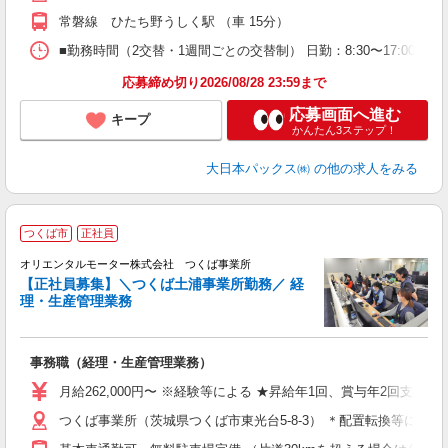
常磐線 ひたち野うしく駅 （車 15分）
■勤務時間（2交替・1週間ごとの交替制） 日勤：8:30〜17:
応募締め切り2026/08/28 23:59まで
応募画面へ進む
キープ
かんたん3ステップ！
大日本パックス㈱
の他の求人をみる
つくば市
正社員
ン
オリエンタルモーター株式会社 つくば事業所
推
【正社員募集】＼つくば土浦事業所勤務／ 経
理・生産管理業務
整
事務職（経理・生産管理業務）
ボ
祝
月給262,000円〜 ※経験等による ★昇給年1回、賞与年2回支給
つくば事業所（茨城県つくば市東光台5-8-3） ＊配置転換等によ
制