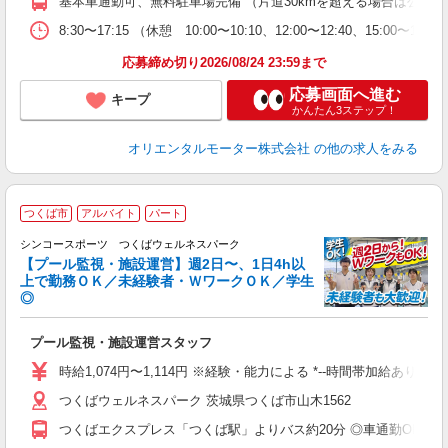
基本車通勤可、無料駐車場完備 （片道30kmを超える場合は公共
8:30〜17:15 （休憩 10:00〜10:10、12:00〜12:40、15:00
応募締め切り2026/08/24 23:59まで
応募画面へ進む
キープ
かんたん3ステップ！
オリエンタルモーター株式会社
の他の求人をみる
つくば市
アルバイト
パート
集
未
シンコースポーツ つくばウェルネスパーク
の
【プール監視・施設運営】週2日〜、1日4h以
□
上で勤務ＯＫ／未経験者・ＷワークＯＫ／学生
◎
な
入
プール監視・施設運営スタッフ
者
勤
時給1,074円〜1,114円 ※経験・能力による *--時間帯加給あり--*
由
つくばウェルネスパーク 茨城県つくば市山木1562
勤
つくばエクスプレス「つくば駅」よりバス約20分 ◎車通勤OK ◎