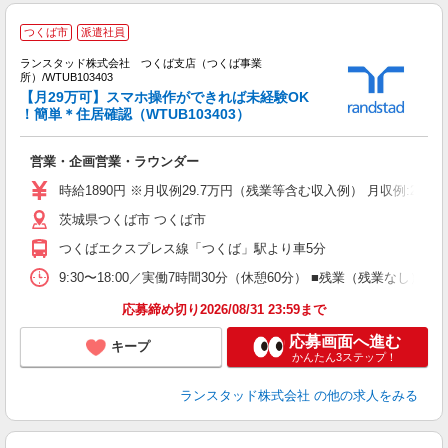
つくば市
派遣社員
ランスタッド株式会社 つくば支店（つくば事業
ク
所）/WTUB103403
【月29万可】スマホ操作ができれば未経験OK
代
！簡単＊住居確認（WTUB103403）
未
入
営業・企画営業・ラウンダー
時給1890円 ※月収例29.7万円（残業等含む収入例） 月収例:29
茨城県つくば市 つくば市
つくばエクスプレス線「つくば」駅より車5分
9:30〜18:00／実働7時間30分（休憩60分） ■残業（残業な
応募締め切り2026/08/31 23:59まで
応募画面へ進む
キープ
かんたん3ステップ！
ランスタッド株式会社
の他の求人をみる