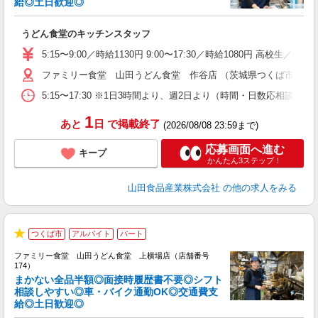
給◎土日歓迎◎
お
うどん食堂のキッチンスタッフ
未
以
5:15〜9:00／時給1130円 9:00〜17:30／時給1080円 高校生
ファミリー食堂 山田うどん食堂 作谷店 （茨城県つくば市作谷78
5:15〜17:30 ※1日3時間より、週2日より（時間・日数応相談
1
あと
日
で掲載終了
(2026/08/08 23:59まで)
応募画面へ進む
キープ
かんたん3ステップ！
山田食品産業株式会社
の他の求人をみる
つくば市
アルバイト
パート
★
ファミリー食堂 山田うどん食堂 上横場店（店舗番号
174）
まかない全品半額◎面接時履歴書不要◎シフト
相談しやすい◎車・バイク通勤OK◎交通費支
給◎土日歓迎◎
お