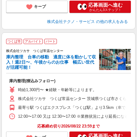
応募画面へ進む
キープ
かんたん3ステップ！
株式会社テクノ・サービス
の他の求人をみる
つくば市
アルバイト
パート
事
株式会社ツカサ つくば常温センター
庫内整理 台車の移動 適度に体を動かして収
気
入！週2日〜、午後からのお仕事 幅広い世代
が活躍可能！
つ
庫内整理(積込みフォロー)
未
～
時給1,300円〜 ★経験・年齢等によります。
間
株式会社ツカサ つくば常温センター 茨城県つくば市さくらの森25
最寄り駅 つくばエクスプレス「つくば駅」より3.5km（車で10分圏
12:00〜17:00 又は 12:30〜17:00 ※業務状況により延長にな
応募締め切り2026/08/22 23:59まで
応募画面へ進む