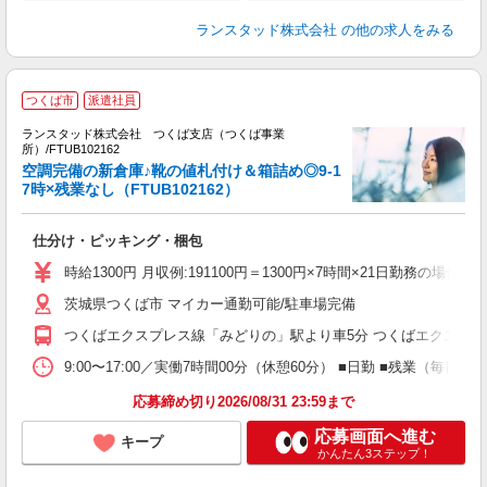
ランスタッド株式会社
の他の求人をみる
つくば市
派遣社員
ランスタッド株式会社 つくば支店（つくば事業
所）/FTUB102162
空調完備の新倉庫♪靴の値札付け＆箱詰め◎9-1
備
7時×残業なし（FTUB102162）
比
仕分け・ピッキング・梱包
時給1300円 月収例:191100円＝1300円×7時間×21日勤
茨城県つくば市 マイカー通勤可能/駐車場完備
つくばエクスプレス線「みどりの」駅より車5分 つくばエクスプレ
9:00〜17:00／実働7時間00分（休憩60分） ■日勤 ■残業（
応募締め切り2026/08/31 23:59まで
応募画面へ進む
キープ
かんたん3ステップ！