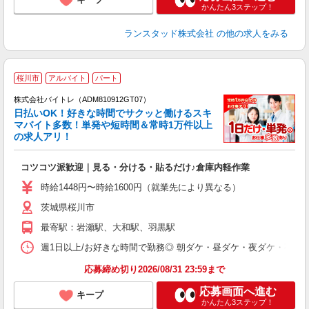
かんたん3ステップ！
ランスタッド株式会社
の他の求人をみる
桜川市
アルバイト
パート
株式会社バイトレ（ADM810912GT07）
く
日払いOK！好きな時間でサクッと働けるスキ
マバイト多数！単発や短時間＆常時1万件以上
☆
の求人アリ！
験
コツコツ派歓迎｜見る・分ける・貼るだけ♪倉庫内軽作業
即
活
時給1448円〜時給1600円（就業先により異なる）
（
茨城県桜川市
短
K
最寄駅：岩瀬駅、大和駅、羽黒駅
日
髪
週1日以上/お好きな時間で勤務◎ 朝ダケ・昼ダケ・夜ダケ・夜勤など、 ご自
応募締め切り2026/08/31 23:59まで
応募画面へ進む
キープ
かんたん3ステップ！