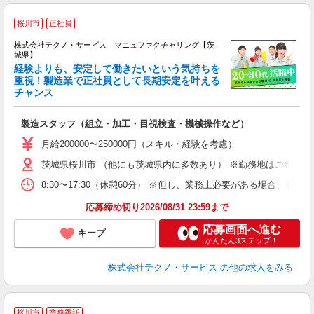
桜川市
正社員
株式会社テクノ・サービス マニュファクチャリング【茨
城県】
経験よりも、安定して働きたいという気持ちを
重視！製造業で正社員として長期安定を叶える
チャンス
く
入
製造スタッフ（組立・加工・目視検査・機械操作など）
未
あ
月給200000〜250000円（スキル・経験を考慮）
遣
茨城県桜川市 （他にも茨城県内に多数あり） ※勤務地はご希望を
8:30〜17:30（休憩60分） ※但し、業務上必要がある場合
応募締め切り2026/08/31 23:59まで
応募画面へ進む
キープ
かんたん3ステップ！
株式会社テクノ・サービス
の他の求人をみる
＼
桜川市
業務委託