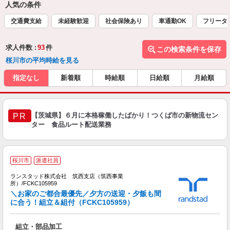
人気の条件
交通費支給
未経験歓迎
社会保険あり
車通勤OK
フリータ
求人件数 :
93
件
この検索条件を保存
桜川市の平均時給を見る
指定なし
新着順
時給順
日給順
月給順
【茨城県】６月に本格稼働したばかり！つくば市の新物流セン
PR
ター 食品ルート配送業務
桜川市
派遣社員
ど
ランスタッド株式会社 筑西支店（筑西事業
所）/FCKC105959
＼お家のご都合最優先／夕方の送迎・夕飯も間
育
に合う！組立＆組付（FCKC105959）
層
組立・部品加工
未