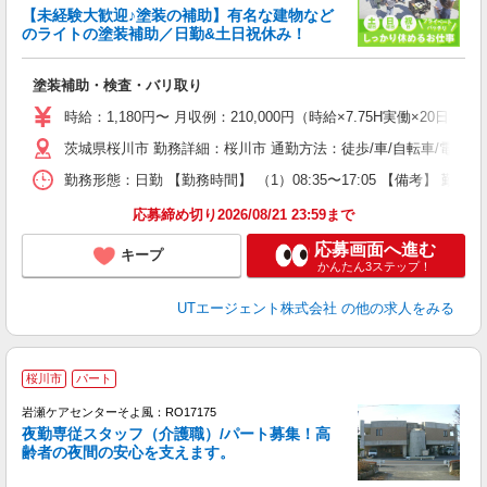
【未経験大歓迎♪塗装の補助】有名な建物など
のライトの塗装補助／日勤&土日祝休み！
る
塗装補助・検査・バリ取り
入
場
時給：1,180円〜 月収例：210,000円（時給×7.75H実働×20日稼
タ
茨城県桜川市 勤務詳細：桜川市 通勤方法：徒歩/車/自転車/電車/
休
場
勤務形態：日勤 【勤務時間】 （1）08:35〜17:05 【備考】 
通
り
応募締め切り2026/08/21 23:59まで
応募画面へ進む
キープ
かんたん3ステップ！
UTエージェント株式会社
の他の求人をみる
桜川市
パート
岩瀬ケアセンターそよ風：RO17175
夜勤専従スタッフ（介護職）/パート募集！高
齢者の夜間の安心を支えます。
す