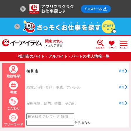
関東
の求人
▼エリア変更
桜川市のバイト・アルバイト・パートの求人情報一覧
桜川市
選択
勤務地/駅
未設定
例）食品、事務、アパレル
選択
職種
雇用形態、給与、特徴、その他
選択
こだわり
を含まない
フリーワード