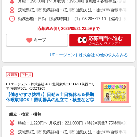
月給：196,000円〜 月収例：196,000円(月給＋各種手当) ※基本
タ
茨城県桜川市 勤務詳細：桜川市 通勤方法：徒歩/車/自転車/電車/
休
場
勤務形態：日勤 【勤務時間】 （1）08:20〜17:10 【備考】 
通
り
応募締め切り2026/08/21 23:59まで
応募画面へ進む
キープ
かんたん3ステップ！
UTエージェント株式会社
の他の求人をみる
桜川市
正社員
UTエージェント株式会社 AGT北関東第二CU AGT筑西エリ
ア 桜川第3CL 《JDZT2C》
【働きやすさ抜群♪】日勤＆土日祝休み＆長期
休暇取得OK！照明器具の組立て・検査など◎
る
組立・検査・梱包
入
場
時給：1,220円〜 月収例：221,000円（時給×実働7.75時間×20
タ
茨城県桜川市 勤務詳細：桜川市 通勤方法：徒歩/車/自転車/電車/
休