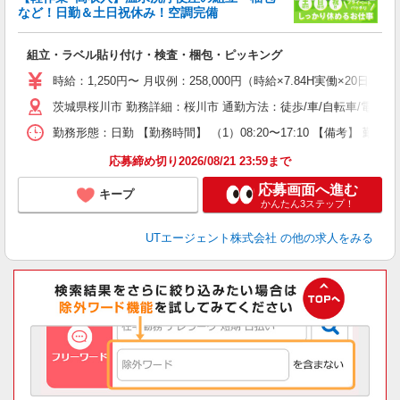
など！日勤＆土日祝休み！空調完備
る
組立・ラベル貼り付け・検査・梱包・ピッキング
入
場
時給：1,250円〜 月収例：258,000円（時給×7.84H実働×20日稼
タ
茨城県桜川市 勤務詳細：桜川市 通勤方法：徒歩/車/自転車/電車/
休
場
勤務形態：日勤 【勤務時間】 （1）08:20〜17:10 【備考】 
通
り
応募締め切り2026/08/21 23:59まで
応募画面へ進む
キープ
かんたん3ステップ！
UTエージェント株式会社
の他の求人をみる