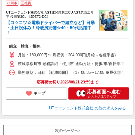
桜川市
正社員
UTエージェント株式会社 AGT北関東第二CU AGT筑西エリ
ア 桜川第3CL 《JDZT2-DC》
【コツコツ☆電動ドライバーで組立など】日勤
・土日祝休み！冷暖房完備☆40・50代活躍中
！
る
入
組立・検査・梱包
場
タ
月給：189,000円〜 月収例：204,000円(月給＋各種手当)
休
茨城県桜川市 勤務詳細：桜川市 通勤方法：徒歩/車/自転車/電車/
場
通
勤務形態：日勤 【勤務時間】 （1）08:35〜17:05 ※昼休
り
応募締め切り2026/08/21 23:59まで
応募画面へ進む
キープ
かんたん3ステップ！
UTエージェント株式会社
の他の求人をみる
次のページへ