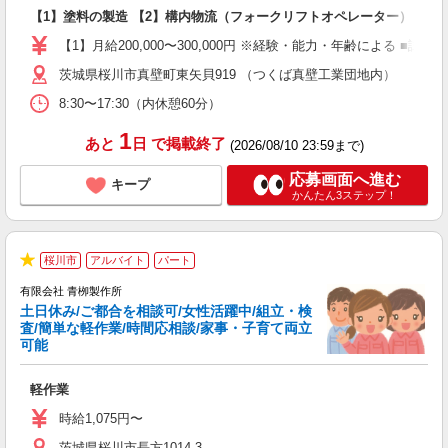
環
【1】塗料の製造 【2】構内物流（フォークリフトオペレーター）
入
ク
【1】月給200,000〜300,000円 ※経験・能力・年齢による ■試用
休
茨城県桜川市真壁町東矢貝919 （つくば真壁工業団地内）
蓄
8:30〜17:30（内休憩60分）
1
あと
日
で掲載終了
(2026/08/10 23:59まで)
応募画面へ進む
キープ
かんたん3ステップ！
桜川市
アルバイト
パート
★
有限会社 青栁製作所
土日休み/ご都合を相談可/女性活躍中/組立・検
査/簡単な軽作業/時間応相談/家事・子育て両立
可能
働
軽作業
入
者
時給1,075円〜
ル
茨城県桜川市長方1014-3