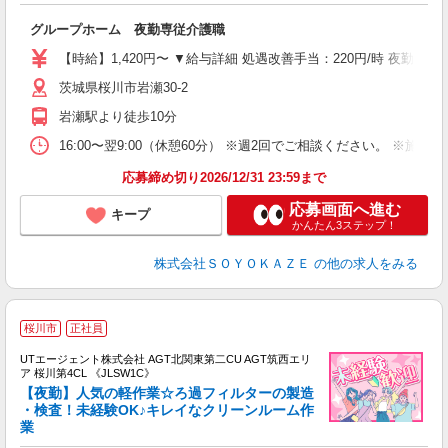
入
グループホーム 夜勤専従介護職
中
り
【時給】1,420円〜 ▼給与詳細 処遇改善手当：220円/時 夜勤手当
ー
茨城県桜川市岩瀬30-2
自
得
岩瀬駅より徒歩10分
16:00〜翌9:00（休憩60分） ※週2回でご相談ください。 ※施
応募締め切り2026/12/31 23:59まで
応募画面へ進む
キープ
かんたん3ステップ！
株式会社ＳＯＹＯＫＡＺＥ
の他の求人をみる
桜川市
正社員
UTエージェント株式会社 AGT北関東第二CU AGT筑西エリ
ア 桜川第4CL 《JLSW1C》
【夜勤】人気の軽作業☆ろ過フィルターの製造
・検査！未経験OK♪キレイなクリーンルーム作
業
る