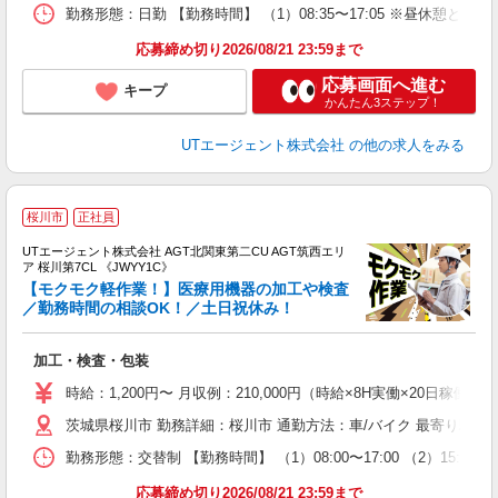
場
勤務形態：日勤 【勤務時間】 （1）08:35〜17:05 ※昼休憩
通
り
応募締め切り2026/08/21 23:59まで
応募画面へ進む
キープ
かんたん3ステップ！
UTエージェント株式会社
の他の求人をみる
桜川市
正社員
UTエージェント株式会社 AGT北関東第二CU AGT筑西エリ
ア 桜川第7CL 《JWYY1C》
【モクモク軽作業！】医療用機器の加工や検査
／勤務時間の相談OK！／土日祝休み！
る
加工・検査・包装
入
場
時給：1,200円〜 月収例：210,000円（時給×8H実働×20日稼働＋
タ
茨城県桜川市 勤務詳細：桜川市 通勤方法：車/バイク 最寄り駅：
休
場
勤務形態：交替制 【勤務時間】 （1）08:00〜17:00 （2）1
通
り
応募締め切り2026/08/21 23:59まで