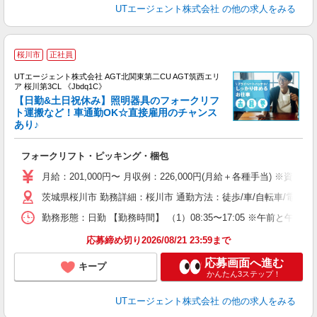
UTエージェント株式会社
の他の求人をみる
桜川市
正社員
UTエージェント株式会社 AGT北関東第二CU AGT筑西エリ
ア 桜川第3CL 《Jbdq1C》
【日勤&土日祝休み】照明器具のフォークリフ
ト運搬など！車通勤OK☆直接雇用のチャンス
あり♪
部
入
フォークリフト・ピッキング・梱包
場
タ
月給：201,000円〜 月収例：226,000円(月給＋各種手当) ※資格手
休
茨城県桜川市 勤務詳細：桜川市 通勤方法：徒歩/車/自転車/電車 
場
通
勤務形態：日勤 【勤務時間】 （1）08:35〜17:05 ※午前と
り
応募締め切り2026/08/21 23:59まで
応募画面へ進む
キープ
かんたん3ステップ！
UTエージェント株式会社
の他の求人をみる