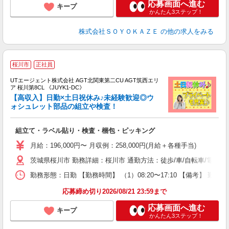
応募画面へ進む
キープ
かんたん3ステップ！
株式会社ＳＯＹＯＫＡＺＥ
の他の求人をみる
桜川市
正社員
UTエージェント株式会社 AGT北関東第二CU AGT筑西エリ
ア 桜川第8CL 《JUYK1-DC》
【高収入】日勤×土日祝休み♪未経験歓迎◎ウ
ォシュレット部品の組立や検査！
る
組立て・ラベル貼り・検査・梱包・ピッキング
入
場
月給：196,000円〜 月収例：258,000円(月給＋各種手当)
タ
茨城県桜川市 勤務詳細：桜川市 通勤方法：徒歩/車/自転車/電車/
休
場
勤務形態：日勤 【勤務時間】 （1）08:20〜17:10 【備考】 
通
り
応募締め切り2026/08/21 23:59まで
応募画面へ進む
キープ
かんたん3ステップ！