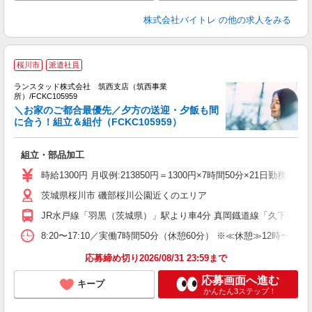
株式会社バイトレ
の他の求人をみる
桜川市
派遣社員
ど
ランスタッド株式会社 筑西支店（筑西事業
所）/FCKC105959
＼お家のご都合最優先／夕方の送迎・夕飯も間
育
に合う！組立＆組付（FCKC105959）
層
組立・部品加工
未
祝
時給1300円 月収例:213850円＝1300円×7時間50分×21日
茨城県桜川市 磯部桜川公園近くのエリア
JR水戸線「羽黒（茨城県）」駅より車4分 真岡鐡道線「久下田」駅
8:20〜17:10／実働7時間50分（休憩60分） ※≪休憩≫1
応募締め切り2026/08/31 23:59まで
応募画面へ進む
キープ
かんたん3ステップ！