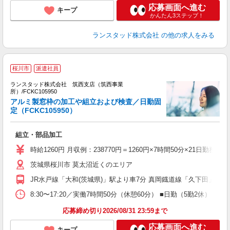
応募画面へ進む
キープ
かんたん3ステップ！
ランスタッド株式会社
の他の求人をみる
桜川市
派遣社員
ランスタッド株式会社 筑西支店（筑西事業
所）/FCKC105950
自
アルミ製窓枠の加工や組立および検査／日勤固
金
定（FCKC105950）
未
組立・部品加工
時給1260円 月収例：238770円＝1260円×7時間50分×21
茨城県桜川市 莫太沼近くのエリア
JR水戸線「大和(茨城県)」駅より車7分 真岡鐡道線「久下田」駅
8:30〜17:20／実働7時間50分（休憩60分） ■日勤（5勤2
応募締め切り2026/08/31 23:59まで
応募画面へ進む
キープ