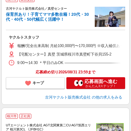
中
古河ヤクルト販売株式会社／真壁センター
所
保育所あり！子育てママ多数在籍！20代・30
代・40代・50代幅広く活躍中！
で
を
ヤクルトスタッフ
未
報酬/完全出来高制 月給100,000円〜170,000円 ※収入補償あり
車
【宅配センター】真壁 茨城県桜川市真壁町下谷貝155-2
9:00〜14:30 ＊平日のみOK ――――――――――――――――
応募締め切り2026/08/31 23:59まで
応募画面へ進む
キープ
かんたん3ステップ！
古河ヤクルト販売株式会社
の他の求人をみる
桜川市
正社員
UTエージェント株式会社 AGT北関東第二CU AGT筑西エリ
ア 桜川第3CL 《JFBH1C》