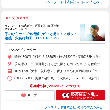
ランスタッド株式会社
の他の求人をみる
桜川市
派遣社員
ランスタッド株式会社 筑西支店（筑西事業
所）/FCKC105971
手のひらサイズ★機械でピっと簡単！スポット
に
溶接・穴あけ加工（FCKC105971）
業
マシンオペレーター
未
祝
時給1300円 月収例:213850円＝時給1300円×実働7.83H（
茨城県桜川市 羽田山まほろば公園から南へお車で5分程度のエリア
JR水戸線「大和（茨城県）」駅より車7分 真岡鐡道線「久下田」
8:00〜17:00／実働7時間50分（休憩70分） ■日勤（5勤2休
応募締め切り2026/08/31 23:59まで
応募画面へ進む
キープ
かんたん3ステップ！
ランスタッド株式会社
の他の求人をみる