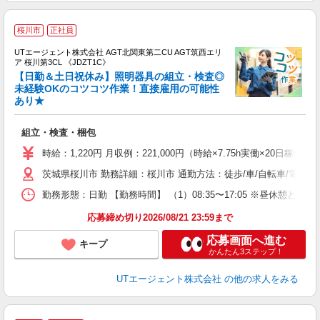
桜川市
正社員
UTエージェント株式会社 AGT北関東第二CU AGT筑西エリ
ア 桜川第3CL 《JDZT1C》
【日勤＆土日祝休み】照明器具の組立・検査◎
未経験OKのコツコツ作業！直接雇用の可能性
あり★
る
入
組立・検査・梱包
場
タ
時給：1,220円 月収例：221,000円（時給×7.75h実働×20日稼働
休
茨城県桜川市 勤務詳細：桜川市 通勤方法：徒歩/車/自転車/電車/
場
通
勤務形態：日勤 【勤務時間】 （1）08:35〜17:05 ※昼休憩
り
応募締め切り2026/08/21 23:59まで
応募画面へ進む
キープ
かんたん3ステップ！
UTエージェント株式会社
の他の求人をみる