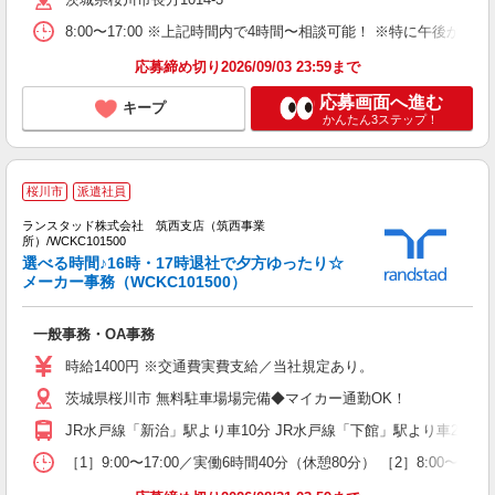
煙
制
8:00〜17:00 ※上記時間内で4時間〜相談可能！ ※特に午
応募締め切り2026/09/03 23:59まで
応募画面へ進む
キープ
かんたん3ステップ！
桜川市
派遣社員
な
ランスタッド株式会社 筑西支店（筑西事業
所）/WCKC101500
内
選べる時間♪16時・17時退社で夕方ゆったり☆
＞
メーカー事務（WCKC101500）
未
祝
一般事務・OA事務
時給1400円 ※交通費実費支給／当社規定あり。
茨城県桜川市 無料駐車場場完備◆マイカー通勤OK！
JR水戸線「新治」駅より車10分 JR水戸線「下館」駅より車20分
［1］9:00〜17:00／実働6時間40分（休憩80分） ［2］8:0