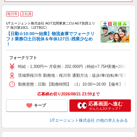
桜川市
正社員
UTエージェント株式会社 AGT北関東第二CU AGT筑西エリ
ア 桜川第10CL 《JZTB1C》
【日勤☆10:00〜始業】物流倉庫でフォークリ
フト業務◎土日祝休＆年休127日♪残業少なめ
！
パ
入
フォークリフト
場
タ
時給：1,300円〜 月収例：202,000円（時給×7.75H実働×20
休
茨城県桜川市 勤務地：桜川市 通勤方法：徒歩/車/自転車/電車/バ
場
通
勤務形態：日勤 【勤務時間】 （1）10:00〜18:00 【備考】 
り
応募締め切り2026/08/21 23:59まで
応募画面へ進む
キープ
かんたん3ステップ！
UTエージェント株式会社
の他の求人をみる