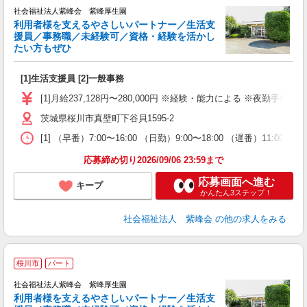
社会福祉法人紫峰会 紫峰厚生園
利用者様を支えるやさしいパートナー／生活支
援員／事務職／未経験可／資格・経験を活かし
たい方もぜひ
う
[1]生活支援員 [2]一般事務
入
躍
[1]月給237,128円〜280,000円 ※経験・能力による ※夜勤手当7
あ
茨城県桜川市真壁町下谷貝1595-2
車
役
[1] （早番）7:00〜16:00 （日勤）9:00〜18:00 （遅番）11:00〜20
応募締め切り2026/09/06 23:59まで
応募画面へ進む
キープ
かんたん3ステップ！
社会福祉法人 紫峰会
の他の求人をみる
桜川市
パート
社会福祉法人紫峰会 紫峰厚生園
利用者様を支えるやさしいパートナー／生活支