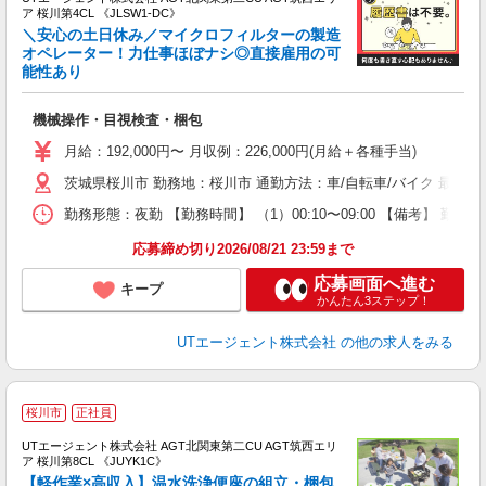
ア 桜川第4CL 《JLSW1-DC》
＼安心の土日休み／マイクロフィルターの製造
オペレーター！力仕事ほぼナシ◎直接雇用の可
能性あり
る
入
機械操作・目視検査・梱包
場
タ
月給：192,000円〜 月収例：226,000円(月給＋各種手当)
休
茨城県桜川市 勤務地：桜川市 通勤方法：車/自転車/バイク 最寄
場
通
勤務形態：夜勤 【勤務時間】 （1）00:10〜09:00 【備考】 
り
応募締め切り2026/08/21 23:59まで
応募画面へ進む
キープ
かんたん3ステップ！
UTエージェント株式会社
の他の求人をみる
桜川市
正社員
UTエージェント株式会社 AGT北関東第二CU AGT筑西エリ
ア 桜川第8CL 《JUYK1C》
【軽作業×高収入】温水洗浄便座の組立・梱包