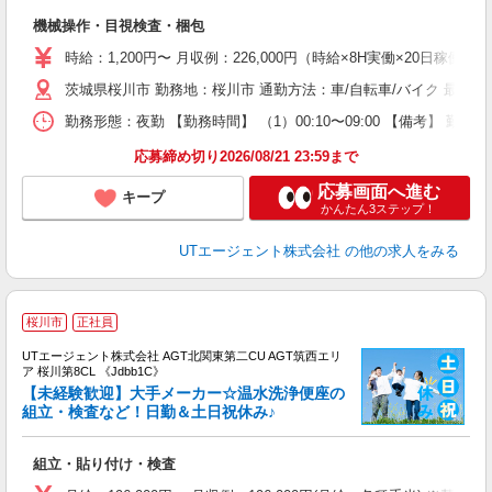
入
機械操作・目視検査・梱包
場
タ
時給：1,200円〜 月収例：226,000円（時給×8H実働×20日稼働＋
休
茨城県桜川市 勤務地：桜川市 通勤方法：車/自転車/バイク 最寄
場
通
勤務形態：夜勤 【勤務時間】 （1）00:10〜09:00 【備考】 
り
応募締め切り2026/08/21 23:59まで
応募画面へ進む
キープ
かんたん3ステップ！
UTエージェント株式会社
の他の求人をみる
桜川市
正社員
UTエージェント株式会社 AGT北関東第二CU AGT筑西エリ
ア 桜川第8CL 《Jdbb1C》
【未経験歓迎】大手メーカー☆温水洗浄便座の
組立・検査など！日勤＆土日祝休み♪
る
組立・貼り付け・検査
入
場