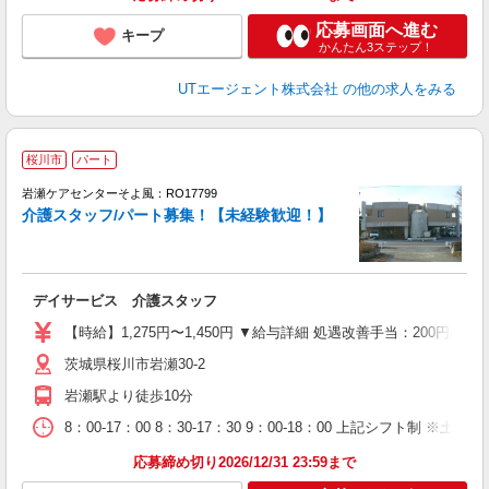
応募画面へ進む
キープ
かんたん3ステップ！
UTエージェント株式会社
の他の求人をみる
桜川市
パート
岩瀬ケアセンターそよ風：RO17799
介護スタッフ/パート募集！【未経験歓迎！】
す
入
デイサービス 介護スタッフ
中
り
【時給】1,275円〜1,450円 ▼給与詳細 処遇改善手当：200円
者
茨城県桜川市岩瀬30-2
型
ほ
岩瀬駅より徒歩10分
8：00-17：00 8：30-17：30 9：00-18：00 上記シフト制 
応募締め切り2026/12/31 23:59まで