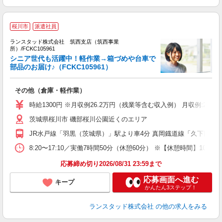
桜川市
派遣社員
の
ランスタッド株式会社 筑西支店（筑西事業
所）/FCKC105961
シニア世代も活躍中！軽作業→箱づめや台車で
抜
部品のお届け♪（FCKC105961）
機
その他（倉庫・軽作業）
未
祝
時給1300円 ※月収例26.2万円（残業等含む収入例） 月収例:26
茨城県桜川市 磯部桜川公園近くのエリア
JR水戸線「羽黒（茨城県）」駅より車4分 真岡鐡道線「久下田」
8:20〜17:10／実働7時間50分（休憩60分） ※【休憩時間】
応募締め切り2026/08/31 23:59まで
応募画面へ進む
キープ
かんたん3ステップ！
ランスタッド株式会社
の他の求人をみる