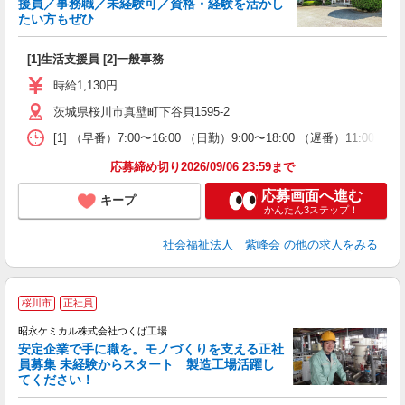
援員／事務職／未経験可／資格・経験を活かし
たい方もぜひ
う
[1]生活支援員 [2]一般事務
入
躍
時給1,130円
（
茨城県桜川市真壁町下谷貝1595-2
間
扶
[1] （早番）7:00〜16:00 （日勤）9:00〜18:00 （遅番）11:00〜2
族
応募締め切り2026/09/06 23:59まで
応募画面へ進む
キープ
かんたん3ステップ！
社会福祉法人 紫峰会
の他の求人をみる
桜川市
正社員
昭永ケミカル株式会社つくば工場
安定企業で手に職を。モノづくりを支える正社
員募集 未経験からスタート 製造工場活躍し
てください！