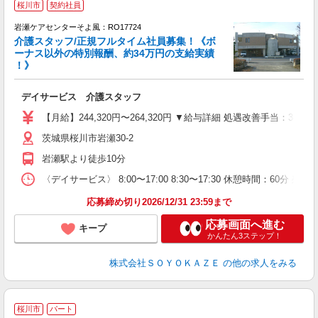
桜川市
契約社員
岩瀬ケアセンターそよ風：RO17724
介護スタッフ/正規フルタイム社員募集！《ボ
ーナス以外の特別報酬、約34万円の支給実績
！》
す
入
デイサービス 介護スタッフ
中
り
【月給】244,320円〜264,320円 ▼給与詳細 処遇改善手当：34
夕
茨城県桜川市岩瀬30-2
O
り
岩瀬駅より徒歩10分
〈デイサービス〉 8:00〜17:00 8:30〜17:30 休憩時間：60分 残
応募締め切り2026/12/31 23:59まで
応募画面へ進む
キープ
かんたん3ステップ！
株式会社ＳＯＹＯＫＡＺＥ
の他の求人をみる
桜川市
パート