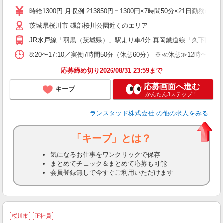
祝
時給1300円 月収例:213850円＝1300円×7時間50分×21日
茨城県桜川市 磯部桜川公園近くのエリア
JR水戸線「羽黒（茨城県）」駅より車4分 真岡鐡道線「久下田」駅
8:20〜17:10／実働7時間50分（休憩60分） ※≪休憩≫1
応募締め切り2026/08/31 23:59まで
応募画面へ進む
キープ
かんたん3ステップ！
ランスタッド株式会社
の他の求人をみる
「キープ」とは？
気になるお仕事をワンクリックで保存
まとめてチェック＆まとめて応募も可能
会員登録無しで今すぐご利用いただけます
桜川市
正社員