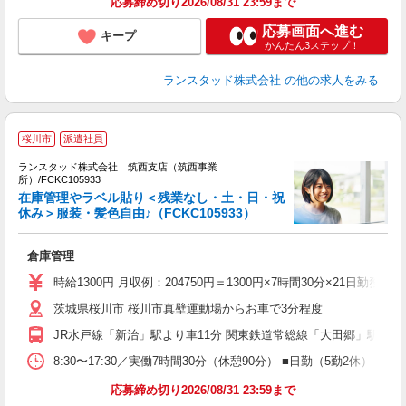
応募締め切り2026/08/31 23:59まで
応募画面へ進む
キープ
かんたん3ステップ！
ランスタッド株式会社
の他の求人をみる
桜川市
派遣社員
見
ランスタッド株式会社 筑西支店（筑西事業
サ
所）/FCKC105933
在庫管理やラベル貼り＜残業なし・土・日・祝
休み＞服装・髪色自由♪（FCKC105933）
工
未
倉庫管理
時給1300円 月収例：204750円＝1300円×7時間30分×21
茨城県桜川市 桜川市真壁運動場からお車で3分程度
JR水戸線「新治」駅より車11分 関東鉄道常総線「大田郷」駅よ
8:30〜17:30／実働7時間30分（休憩90分） ■日勤（5勤2休
応募締め切り2026/08/31 23:59まで