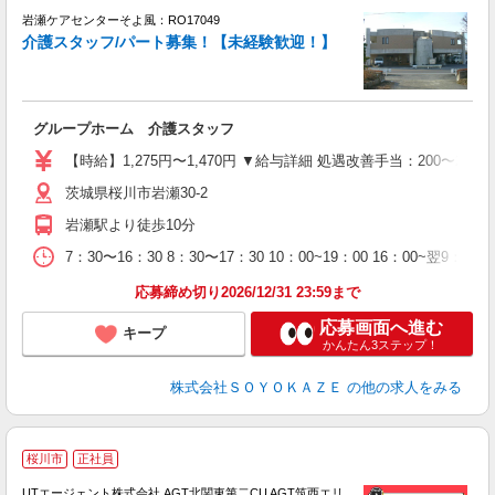
岩瀬ケアセンターそよ風：RO17049
介護スタッフ/パート募集！【未経験歓迎！】
す
入
グループホーム 介護スタッフ
中
り
【時給】1,275円〜1,470円 ▼給与詳細 処遇改善手当：200〜22
婦
茨城県桜川市岩瀬30-2
方
残
岩瀬駅より徒歩10分
7：30〜16：30 8：30〜17：30 10：00~19：00 16：
応募締め切り2026/12/31 23:59まで
応募画面へ進む
キープ
かんたん3ステップ！
株式会社ＳＯＹＯＫＡＺＥ
の他の求人をみる
桜川市
正社員
UTエージェント株式会社 AGT北関東第二CU AGT筑西エリ