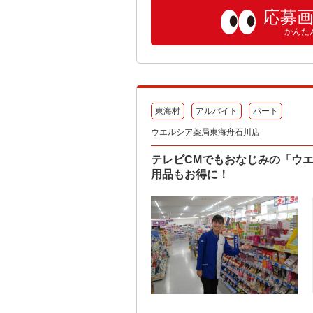
応募
かんた
東海村
アルバイト
パート
ウエルシア薬局東海舟石川店
テレビCMでもおなじみの「ウ
用品もお得に！