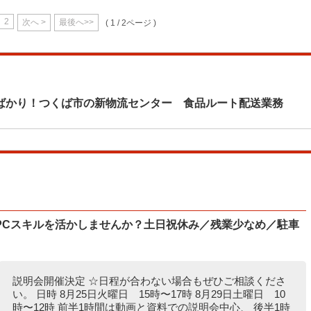
2
次へ >
最後へ>>
( 1 / 2ページ )
ばかり！つくば市の新物流センター 食品ルート配送業務
PCスキルを活かしませんか？土日祝休み／残業少なめ／駐車
説明会開催決定 ☆日程が合わない場合もぜひご相談くださ
い。 日時 8月25日火曜日 15時〜17時 8月29日土曜日 10
時〜12時 前半1時間は動画と資料での説明会中心、 後半1時