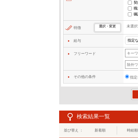
契
職
嘱
未選択
選択・変更
特徴
給与
フリーワード
その他の条件
指定
この
検索結果一覧
並び替え ：
新着順
時給順