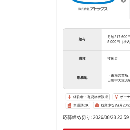
月給217,60
給与
5,000円（
職種
技術者
・東海営業所…
勤務地
田町字大塚389
経験者・有資格者歓迎
ボー
車通勤OK
残業少なめ(月20h
応募締め切り: 2026/08/28 23:5