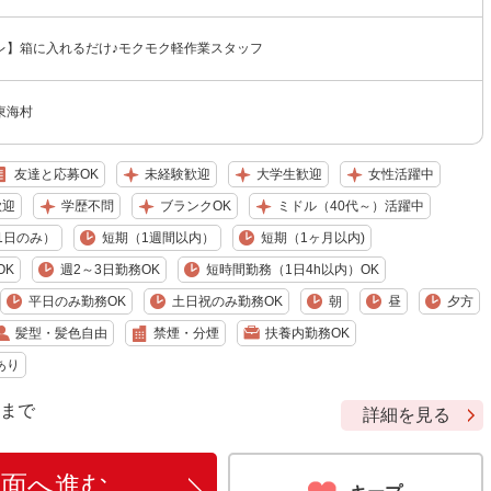
レ】箱に入れるだけ♪モクモク軽作業スタッフ
東海村
友達と応募OK
未経験歓迎
大学生歓迎
女性活躍中
歓迎
学歴不問
ブランクOK
ミドル（40代～）活躍中
1日のみ）
短期（1週間以内）
短期（1ヶ月以内)
OK
週2～3日勤務OK
短時間勤務（1日4h以内）OK
平日のみ勤務OK
土日祝のみ勤務OK
朝
昼
夕方
髪型・髪色自由
禁煙・分煙
扶養内勤務OK
あり
9 まで
詳細を見る
画面へ進む