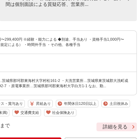
間は個別面談による質疑応答、営業所...
0円〜299,400円 ※経験・能力による ◆別途、手当あり ・資格手当1,000円〜
社内規定による） ・時間外手当 ・その他、各種手当
茨城県那珂郡東海村大字村松161-2 ・大洗営業所…茨城県東茨城郡大洗町成
2-7 ・原電事業所…茨城県那珂郡東海村大字白方1-1 なお、勤...
ナス・賞与あり
昇給あり
年間休日120日以上
土日祝休み
未満)
交通費支給
社会保険あり
9 まで
詳細を見る