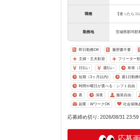
職種
【迷ったらコ
勤務地
茨城県那珂郡
即日勤務OK
履歴書不要
主婦・主夫歓迎
フリーター
日払い
週払い
単発（
短期（3ヶ月以内)
週1日勤務
時間や曜日が選べる・シフト自由
夜
深夜
服装自由
副業・WワークOK
社会保険
応募締め切り: 2026/08/31 23:5
応募