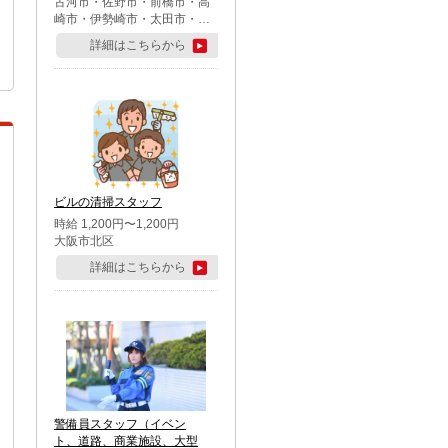
古河市・佐野市・前橋市・高
崎市・伊勢崎市・太田市・館
林市・藤岡市・大泉町・さい
詳細はこちらから
たま市北区・川越市・熊谷
市・行田市・秩父市・所沢
市・飯能市・東松山市・坂戸
市・鶴ケ島市・千葉市中央
区・市川市・松戸市・習志野
市・柏市・流山市・八千代
市・足立区・江戸川区・八王
子市・町田市
ビルの清掃スタッフ
時給 1,200円〜1,200円
大阪市北区
詳細はこちらから
警備員スタッフ（イベン
ト、道路、商業施設、大型