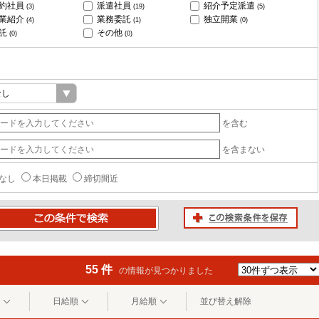
約社員
派遣社員
紹介予定派遣
(3)
(19)
(5)
業紹介
業務委託
独立開業
(4)
(1)
(0)
託
その他
(0)
(0)
を含む
を含まない
なし
本日掲載
締切間近
この検索条件を保存
条件で検索
55 件
の情報が見つかりました
日給順
月給順
並び替え解除