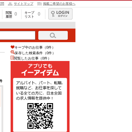
質問
サイトマップ
掲載ご希望のお客様へ
閲覧
キープ
0
0
履歴
リスト
ログイン
キープ中のお仕事（0件）
保存した検索条件（
0
件）
閲覧したお仕事（0件）
件