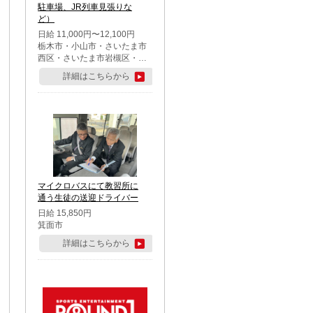
駐車場、JR列車見張りな
ど）
日給 11,000円〜12,100円
栃木市・小山市・さいたま市
西区・さいたま市岩槻区・久
喜市・蓮田市
詳細はこちらから
マイクロバスにて教習所に
通う生徒の送迎ドライバー
日給 15,850円
箕面市
詳細はこちらから