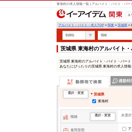
東海村の求人情報一覧 | アルバイト・バイト・パ
エ
関東
アルバイト・バイト・求人TOP
>
関東
>
茨城県
>
勤務地
職種
茨城県 東海村のアルバイト
茨城県 東海村のアルバイト・バイト・パー
あなたにぴったりの茨城県 東海村の求人情報
勤務地で検索
通勤時間・区
選択・変更
茨城県
東海村
未選択
選択・変更
職種
ア
雇用形態