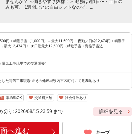
ませんか？ ＜働きやすさ抜群！＞ 勤務は週1日〜・土日の
みも可。 1週間ごとの自由シフトなので、...
500円＋精勤手当（1,000円）→最大11,500円！ 夜勤／日給12,474円＋精勤手
）→最大13,474円！ ★日勤最大12,500円（精勤手当＋資格手当込...
（電気工事現場での交通誘導）
とした電気工事現場 ※その他茨城県内市区町村にて勤務地あり
車通勤OK
交通費支給
社会保険あり
 2026/08/15 23:59 まで
詳細を見る
画面へ進む
キープ