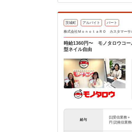
茨城町
アルバイト
パート
株式会社ＭｏｎｏｔａＲＯ カスタマーサ
時給1360円〜 モノタロウコ
型ネイル自由
[1]受信業務
給与
円 [2]発信業