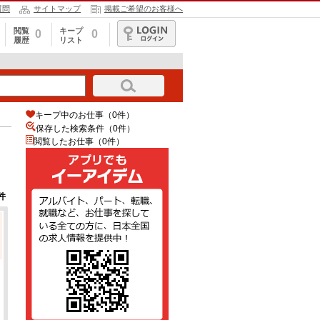
質問
サイトマップ
掲載ご希望のお客様へ
閲覧
キープ
0
0
履歴
リスト
ログイン
キープ中のお仕事（0件）
保存した検索条件（
0
件）
閲覧したお仕事（0件）
件