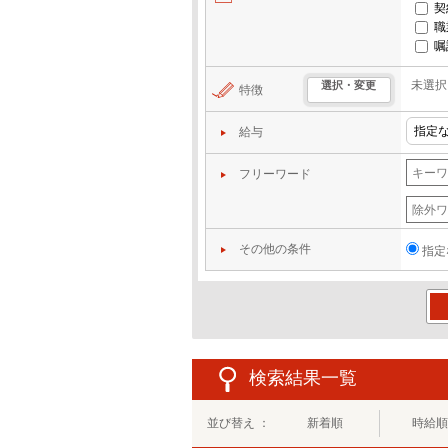
契
職
嘱
未選択
選択・変更
特徴
給与
フリーワード
その他の条件
指定
この
検索結果一覧
並び替え ：
新着順
時給順