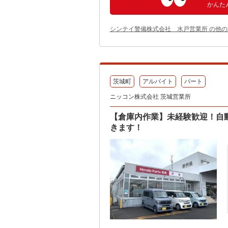
かんた
シンテイ警備株式会社 水戸営業所 の他
茨城町
アルバイト
パート
ニッコン株式会社 茨城営業所
【倉庫内作業】未経験歓迎！自
きます！