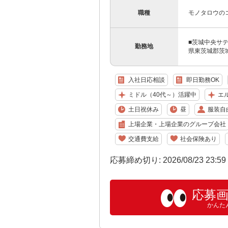
職種
モノタロウの
■茨城中央サ
勤務地
県東茨城郡茨城
入社日応相談
即日勤務OK
ミドル（40代～）活躍中
エ
土日祝休み
昼
服装自
上場企業・上場企業のグループ会社
交通費支給
社会保険あり
応募締め切り: 2026/08/23 23:5
応募
かんた