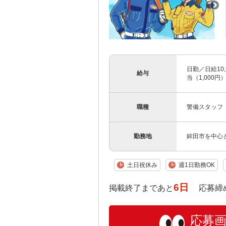
日勤／日給10,
給与
当（1,000円
職種
警備スタッフ
勤務地
鉾田市を中心
土日祝休み
週1日勤務OK
6日
掲載終了まであと
応募締め切り:
応募