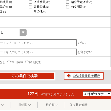
約社員
派遣社員
紹介予定派遣
(4)
(67)
(1)
業紹介
業務委託
独立開業
(5)
(1)
(0)
託
その他
(0)
(0)
を含む
を含まない
なし
本日掲載
締切間近
この検索条件を保存
条件で検索
127 件
の情報が見つかりました
日給順
月給順
並び替え解除