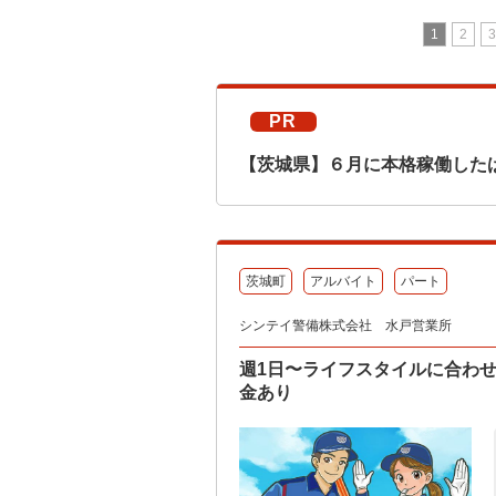
1
2
3
PR
【茨城県】６月に本格稼働した
茨城町
アルバイト
パート
シンテイ警備株式会社 水戸営業所
週1日〜ライフスタイルに合わ
金あり