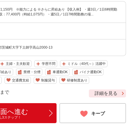
円〜1,150円 ※能力による ※さらに昇給あり 【収入例】 ・週3日／1日6時間勤
77,400円（時給1,075円） ・週5日／1日7時間勤務の場...
茨城町大字下土師字高山2000-13
主婦・主夫歓迎
学歴不問
ミドル（40代～）活躍中
昇給あり
禁煙・分煙
車通勤OK
バイク通勤OK
交通費支給
制服貸与
研修制度あり
9 まで
詳細を見る
画面へ進む
キープ
ん3ステップ！