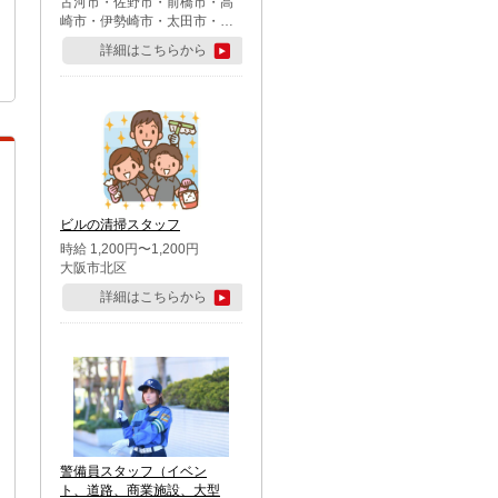
古河市・佐野市・前橋市・高
崎市・伊勢崎市・太田市・館
林市・藤岡市・大泉町・さい
詳細はこちらから
たま市北区・川越市・熊谷
市・行田市・秩父市・所沢
市・飯能市・東松山市・坂戸
市・鶴ケ島市・千葉市中央
区・市川市・松戸市・習志野
市・柏市・流山市・八千代
市・足立区・江戸川区・八王
子市・町田市
ビルの清掃スタッフ
時給 1,200円〜1,200円
大阪市北区
詳細はこちらから
警備員スタッフ（イベン
ト、道路、商業施設、大型