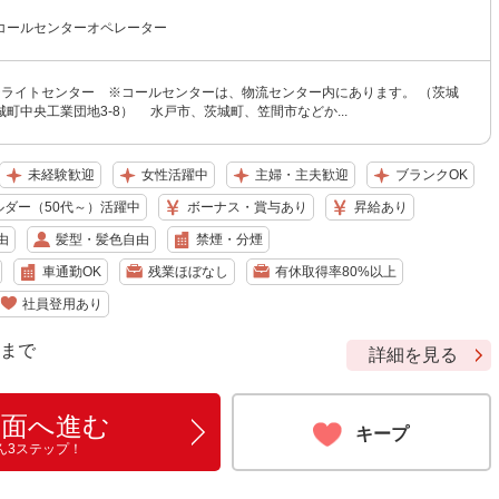
コールセンターオペレーター
テライトセンター ※コールセンターは、物流センター内にあります。 （茨城
町中央工業団地3-8） 水戸市、茨城町、笠間市などか...
未経験歓迎
女性活躍中
主婦・主夫歓迎
ブランクOK
ルダー（50代～）活躍中
ボーナス・賞与あり
昇給あり
由
髪型・髪色自由
禁煙・分煙
車通勤OK
残業ほぼなし
有休取得率80%以上
社員登用あり
9 まで
詳細を見る
画面へ進む
キープ
ん3ステップ！