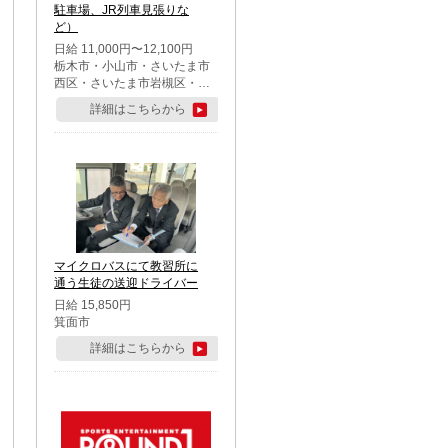
駐車場、JR列車見張りな
ど）
日給 11,000円〜12,100円
栃木市・小山市・さいたま市
西区・さいたま市岩槻区・久
喜市・蓮田市
詳細はこちらから
マイクロバスにて教習所に
通う生徒の送迎ドライバー
日給 15,850円
箕面市
詳細はこちらから