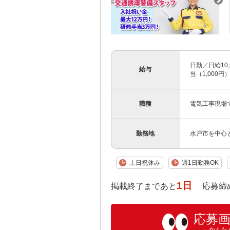
日勤／日給10,
給与
当（1,000円
職種
電気工事現場
勤務地
水戸市を中心
土日祝休み
週1日勤務OK
1日
掲載終了まであと
応募締め切り:
応募
かんた