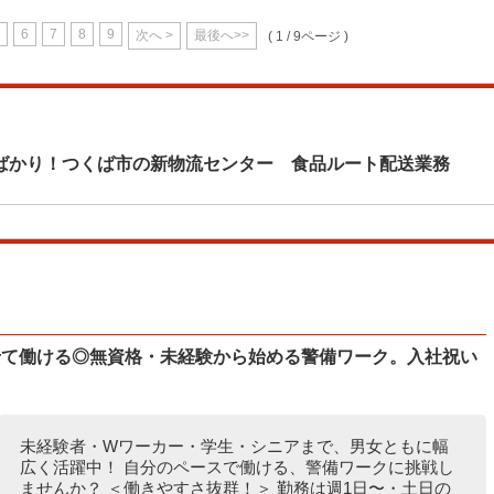
6
7
8
9
次へ >
最後へ>>
( 1 / 9ページ )
ばかり！つくば市の新物流センター 食品ルート配送業務
せて働ける◎無資格・未経験から始める警備ワーク。入社祝い
未経験者・Wワーカー・学生・シニアまで、男女ともに幅
広く活躍中！ 自分のペースで働ける、警備ワークに挑戦し
ませんか？ ＜働きやすさ抜群！＞ 勤務は週1日〜・土日の