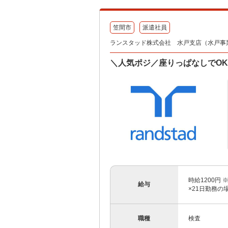
笠間市
派遣社員
ランスタッド株式会社 水戸支店（水戸事業所）
＼人気ポジ／座りっぱなしでOK！
時給1200円 
給与
×21日勤務の
職種
検査