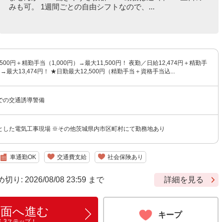
みも可。 1週間ごとの自由シフトなので、...
500円＋精勤手当（1,000円）→最大11,500円！ 夜勤／日給12,474円＋精勤手
）→最大13,474円！ ★日勤最大12,500円（精勤手当＋資格手当込...
での交通誘導警備
とした電気工事現場 ※その他茨城県内市区町村にて勤務地あり
車通勤OK
交通費支給
社会保険あり
 2026/08/08 23:59 まで
詳細を見る
画面へ進む
キープ
ん3ステップ！