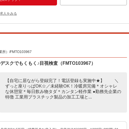
の求人をみる
/FMTO103967
スクでもくもく♪目視検査（FMTO103967）
【自宅に居ながら登録完了！電話登録も実施中★】 ＼
ずっと座りっぱOK☆／未経験OK！冷暖房完備＊オシャレ
な休憩室＊毎日飲み物タダ＊カンタン軽作業 ●勤務先企業の
特徴 工業用プラスチック製品の加工工場と...