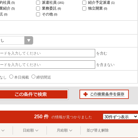
約社員
派遣社員
紹介予定派遣
(5)
(161)
(1)
業紹介
業務委託
独立開業
(5)
(6)
(0)
託
その他
(0)
(0)
を含む
を含まない
なし
本日掲載
締切間近
この検索条件を保存
条件で検索
250 件
の情報が見つかりました
日給順
月給順
並び替え解除