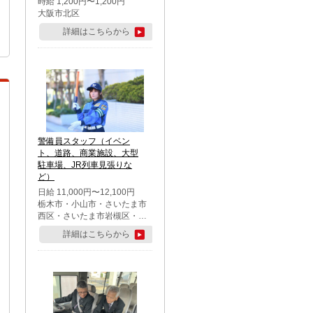
時給 1,200円〜1,200円
大阪市北区
詳細はこちらから
警備員スタッフ（イベン
ト、道路、商業施設、大型
駐車場、JR列車見張りな
ど）
日給 11,000円〜12,100円
栃木市・小山市・さいたま市
西区・さいたま市岩槻区・久
喜市・蓮田市
詳細はこちらから