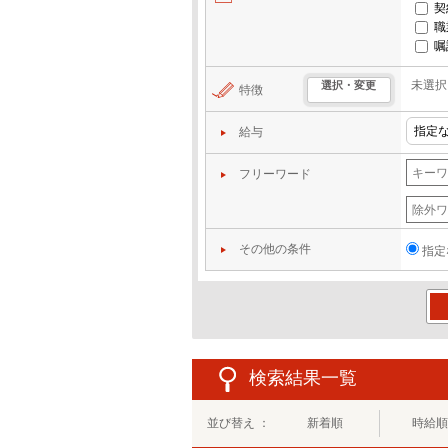
契
職
嘱
未選択
選択・変更
特徴
給与
フリーワード
その他の条件
指定
この
検索結果一覧
並び替え ：
新着順
時給順