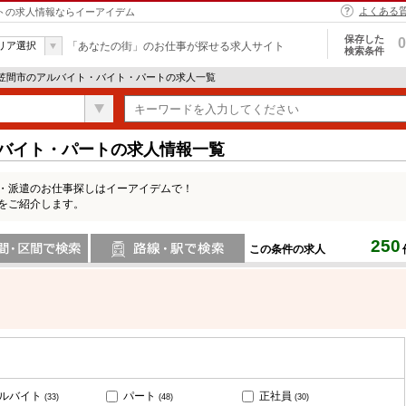
よくある
ートの求人情報ならイーアイデム
保存した
0
リア選択
「あなたの街」のお仕事が探せる求人サイト
検索条件
 笠間市のアルバイト・バイト・パートの求人一覧
・バイト・パートの求人情報一覧
ト・派遣のお仕事探しはイーアイデムで！
をご紹介します。
250
この条件の求人
間で検索
路線・駅・駅で検索
ルバイト
パート
正社員
(33)
(48)
(30)