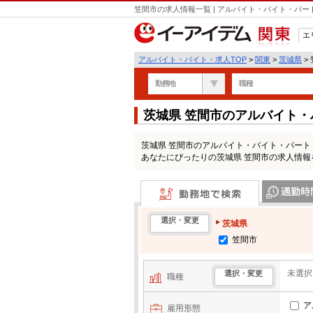
笠間市の求人情報一覧 | アルバイト・バイト・パ
エ
関東
アルバイト・バイト・求人TOP
>
関東
>
茨城県
>
勤務地
職種
茨城県 笠間市のアルバイト
茨城県 笠間市のアルバイト・バイト・パー
あなたにぴったりの茨城県 笠間市の求人情報
勤務地で検索
通勤時間・区
選択・変更
茨城県
笠間市
未選択
選択・変更
職種
ア
雇用形態