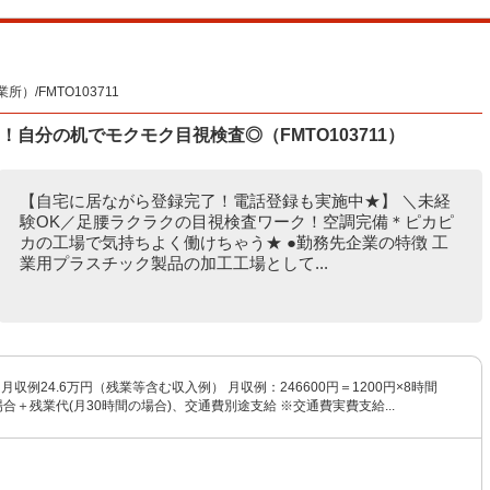
/FMTO103711
自分の机でモクモク目視検査◎（FMTO103711）
【自宅に居ながら登録完了！電話登録も実施中★】 ＼未経
験OK／足腰ラクラクの目視検査ワーク！空調完備＊ピカピ
カの工場で気持ちよく働けちゃう★ ●勤務先企業の特徴 工
業用プラスチック製品の加工工場として...
※月収例24.6万円（残業等含む収入例） 月収例：246600円＝1200円×8時間
場合＋残業代(月30時間の場合)、交通費別途支給 ※交通費実費支給...