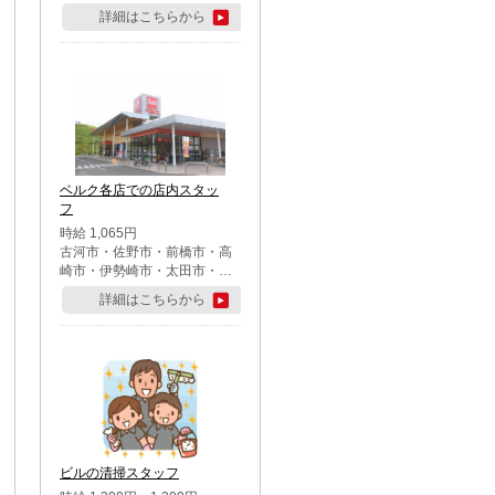
詳細はこちらから
ベルク各店での店内スタッ
フ
時給 1,065円
古河市・佐野市・前橋市・高
崎市・伊勢崎市・太田市・館
林市・藤岡市・大泉町・さい
詳細はこちらから
たま市北区・川越市・熊谷
市・行田市・秩父市・所沢
市・飯能市・東松山市・坂戸
市・鶴ケ島市・千葉市中央
区・市川市・松戸市・習志野
市・柏市・流山市・八千代
市・足立区・江戸川区・八王
子市・町田市
ビルの清掃スタッフ