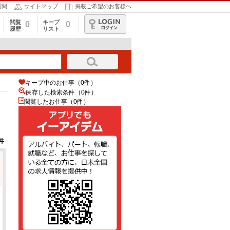
質問
サイトマップ
掲載ご希望のお客様へ
閲覧
キープ
0
0
履歴
リスト
ログイン
キープ中のお仕事（0件）
保存した検索条件（
0
件）
閲覧したお仕事（0件）
件