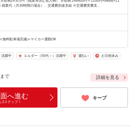
※月収例24.6万円（残業等含む収入例） 月収例:246600円＝1200円×8時間×21
残業代（月30時間の場合）、交通費別途支給 ※交通費実費支...
 ≪無料駐車場完備≫マイカー通勤OK
）活躍中
エルダー（50代～）活躍中
週払い
土日祝休み
9 まで
詳細を見る
画面へ進む
キープ
ん3ステップ！