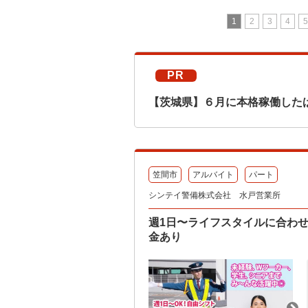
1
2
3
4
5
PR
【茨城県】６月に本格稼働した
笠間市
アルバイト
パート
シンテイ警備株式会社 水戸営業所
週1日〜ライフスタイルに合わ
金あり