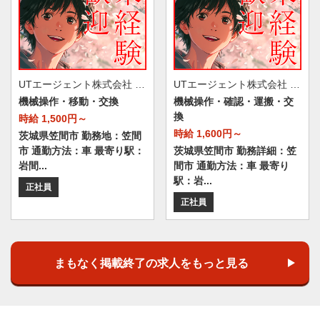
UTエージェント株式会社 AGT北関東第一CU AGT水戸エリア 笠間第24CL 《Jaeu1C》
UTエージェント株式会社 AGT北関東第一CU AGT水戸エリア 笠間第24CL 《Jcyz1C》
機械操作・移動・交換
機械操作・確認・運搬・交
換
時給 1,500円～
時給 1,600円～
茨城県笠間市 勤務地：笠間
市 通勤方法：車 最寄り駅：
茨城県笠間市 勤務詳細：笠
岩間...
間市 通勤方法：車 最寄り
駅：岩...
正社員
正社員
まもなく掲載終了の求人をもっと見る