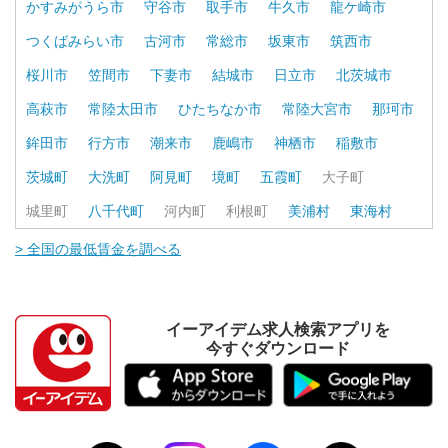
かすみがうら市
守谷市
取手市
牛久市
龍ケ崎市
つくばみらい市
古河市
常総市
坂東市
筑西市
桜川市
笠間市
下妻市
結城市
日立市
北茨城市
高萩市
常陸太田市
ひたちなか市
常陸大宮市
那珂市
鉾田市
行方市
潮来市
鹿嶋市
神栖市
稲敷市
茨城町
大洗町
阿見町
境町
五霞町
大子町
城里町
八千代町
河内町
利根町
美浦村
東海村
> 全国の最低賃金を調べる
イーアイデム求人検索アプリを
今すぐダウンロード