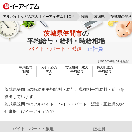
アルバイトなどの求人【イーアイデム】TOP
関東
茨城県
茨城県の平均
茨城県笠間市
の
平均給与・給料・時給相場
バイト・パート・派遣
正社員
（2026年08月03日更新）
平均給与
おすすめの
市区町村・駅の
他の地域の
相場
求人
平均給与
平均給与
茨城県笠間市の時給別平均給料・給与、職種別平均給料・給与を
算出しています。
茨城県笠間市のアルバイト・バイト・パート・派遣・正社員のお
仕事探しはイーアイデムで！
バイト・パート・派遣
正社員