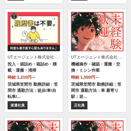
UTエージェント株式会社 AGT北関東第一CU AGT水戸エリア 笠間第19CL 《JWFT1C》
UTエージェント株式会社 AGT北関東第一CU AGT水戸エリア 笠間第24CL 《Jebw1C》
投入・袋詰め・箱詰め・積
機械操作・確認・運搬・交
載・運搬・清掃
換・ミシン作業
時給 1,210円～
時給 1,500円～
茨城県笠間市 勤務詳細：笠
茨城県笠間市 勤務詳細：笠
間市 通勤方法：徒歩/車/自
間市 通勤方法：車 最寄り
転車/...
駅：岩...
派遣社員
正社員