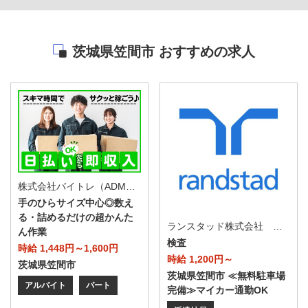
茨城県笠間市 おすすめの求人
株式会社バイトレ（ADM811208GT21）
手のひらサイズ中心◎数え
る・詰めるだけの超かんた
ランスタッド株式会社 水戸支店（水戸事業所）/FMTO103967
ん作業
検査
時給 1,448円～1,600円
時給 1,200円～
茨城県笠間市
茨城県笠間市 ≪無料駐車場
アルバイト
パート
完備≫マイカー通勤OK