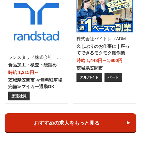
株式会社バイトレ（ADM811208GT23）
久しぶりのお仕事に｜座っ
てできるモクモク軽作業
ランスタッド株式会社 水戸支店（水戸事業所）/FMTO103891
時給 1,448円～1,600円
食品加工・検査・袋詰め
茨城県笠間市
時給 1,215円～
アルバイト
パート
茨城県笠間市 ≪無料駐車場
完備≫マイカー通勤OK
派遣社員
おすすめの求人をもっと見る