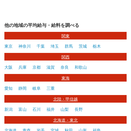
他の地域の平均給与・給料を調べる
関東
東京
神奈川
千葉
埼玉
群馬
茨城
栃木
関西
大阪
兵庫
京都
滋賀
奈良
和歌山
東海
愛知
静岡
岐阜
三重
北陸・甲信越
新潟
富山
石川
福井
山梨
長野
北海道・東北
北海道
青森
岩手
宮城
秋田
山形
福島