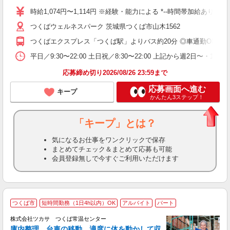
勤
時給1,074円〜1,114円 ※経験・能力による *--時間帯加給あり--*
由
つくばウェルネスパーク 茨城県つくば市山木1562
勤
つくばエクスプレス「つくば駅」よりバス約20分 ◎車通勤OK ◎
平日／9:30〜22:00 土日祝／8:30〜22:00 上記から週2日〜・1日
応募締め切り2026/08/26 23:59まで
応募画面へ進む
キープ
かんたん3ステップ！
「キープ」とは？
気になるお仕事をワンクリックで保存
まとめてチェック＆まとめて応募も可能
会員登録無しで今すぐご利用いただけます
つくば市
短時間勤務（1日4h以内）OK
アルバイト
パート
事
株式会社ツカサ つくば常温センター
庫内整理 台車の移動 適度に体を動かして収