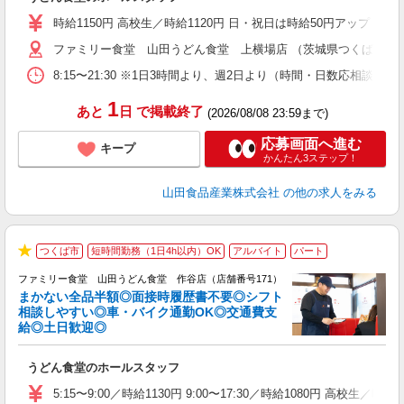
以
時給1150円 高校生／時給1120円 日・祝日は時給50円アップ！（9
ファミリー食堂 山田うどん食堂 上横場店 （茨城県つくば市上横場2
8:15〜21:30 ※1日3時間より、週2日より（時間・日数応相談）
1
あと
日
で掲載終了
(2026/08/08 23:59まで)
応募画面へ進む
キープ
かんたん3ステップ！
山田食品産業株式会社
の他の求人をみる
つくば市
短時間勤務（1日4h以内）OK
アルバイト
パート
★
ファミリー食堂 山田うどん食堂 作谷店（店舗番号171）
まかない全品半額◎面接時履歴書不要◎シフト
相談しやすい◎車・バイク通勤OK◎交通費支
給◎土日歓迎◎
お
うどん食堂のホールスタッフ
未
以
5:15〜9:00／時給1130円 9:00〜17:30／時給1080円 高校生