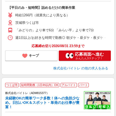
験
【平日のみ・短時間】詰めるだけの簡単作業
即
活
時給1266円（就業先により異なる）
（
茨城県つくば市
短
K
「みどりの」より車で6分 「みらい平」より車で7分
日
髪
週1日以上/お好きな時間で勤務◎ 朝ダケ・昼ダケ・夜ダケ・夜勤など、 ご自
応募締め切り2026/08/31 23:59まで
応募画面へ進む
キープ
かんたん3ステップ！
株式会社バイトレ
の他の求人をみる
つくば市
短時間勤務（1日4h以内）OK
アルバイト
パート
株式会社バイトレ（ADM815377）
未経験OKの簡単ワーク多数！体への負担少な
め。日払いOK＆スポット・単発のお仕事が豊
富！
ス
ロ