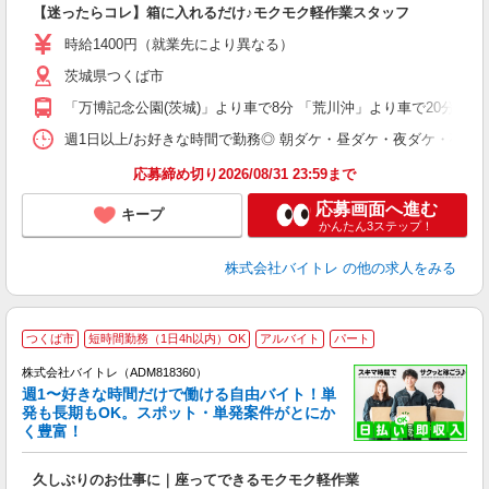
【迷ったらコレ】箱に入れるだけ♪モクモク軽作業スタッフ
即
活
時給1400円（就業先により異なる）
（
茨城県つくば市
短
K
「万博記念公園(茨城)」より車で8分 「荒川沖」より車で20分 「
日
髪
週1日以上/お好きな時間で勤務◎ 朝ダケ・昼ダケ・夜ダケ・夜勤など、 ご自
応募締め切り2026/08/31 23:59まで
応募画面へ進む
キープ
かんたん3ステップ！
株式会社バイトレ
の他の求人をみる
つくば市
短時間勤務（1日4h以内）OK
アルバイト
パート
株式会社バイトレ（ADM818360）
週1〜好きな時間だけで働ける自由バイト！単
発も長期もOK。スポット・単発案件がとにか
も
く豊富！
気
久しぶりのお仕事に｜座ってできるモクモク軽作業
即