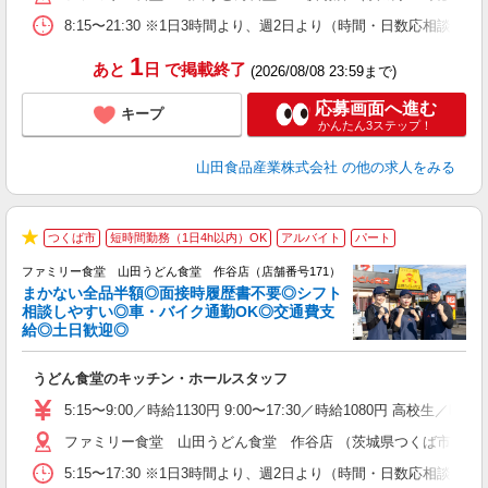
8:15〜21:30 ※1日3時間より、週2日より（時間・日数応相談）
1
あと
日
で掲載終了
(2026/08/08 23:59まで)
応募画面へ進む
キープ
かんたん3ステップ！
山田食品産業株式会社
の他の求人をみる
つくば市
短時間勤務（1日4h以内）OK
アルバイト
パート
★
ファミリー食堂 山田うどん食堂 作谷店（店舗番号171）
まかない全品半額◎面接時履歴書不要◎シフト
相談しやすい◎車・バイク通勤OK◎交通費支
給◎土日歓迎◎
お
うどん食堂のキッチン・ホールスタッフ
未
以
5:15〜9:00／時給1130円 9:00〜17:30／時給1080円 高校生
ファミリー食堂 山田うどん食堂 作谷店 （茨城県つくば市作谷78
5:15〜17:30 ※1日3時間より、週2日より（時間・日数応相談