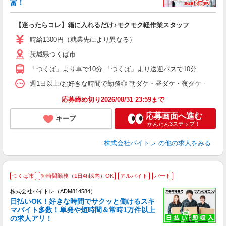
富！
ス
ロ
【迷ったらコレ】箱に入れるだけ♪モクモク軽作業スタッフ
即
活
時給1300円（就業先により異なる）
（
茨城県つくば市
短
K
「つくば」より車で10分 「つくば」より送迎バスで10分
日
髪
週1日以上/お好きな時間で勤務◎ 朝ダケ・昼ダケ・夜ダケ・夜勤など、 ご自
応募締め切り2026/08/31 23:59まで
応募画面へ進む
キープ
かんたん3ステップ！
株式会社バイトレ
の他の求人をみる
つくば市
短時間勤務（1日4h以内）OK
アルバイト
パート
株式会社バイトレ（ADM814584）
く
日払いOK！好きな時間でサクッと働けるスキ
マバイト多数！単発や短時間＆常時1万件以上
☆
の求人アリ！