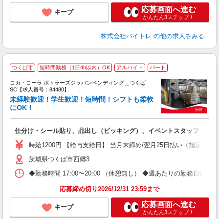
応募画面へ進む
キープ
かんたん3ステップ！
株式会社バイトレ
の他の求人をみる
つくば市
短時間勤務（1日4h以内）OK
アルバイト
パート
コカ・コーラ ボトラーズジャパンベンディング＿つくば
SC【求人番号：84480】
未経験歓迎！学生歓迎！短時間！シフトも柔軟
にOK！
別
仕分け・シール貼り、品出し（ピッキング）、イベントスタッフ
未
間
時給1200円 【給与支給日】 当月末締め/翌月25日払い（指定口座
O
茨城県つくば市西郷3
◆勤務時間 17:00〜20:00 （休憩無し） ◆週あたりの勤務日数
応募締め切り2026/12/31 23:59まで
応募画面へ進む
キープ
かんたん3ステップ！