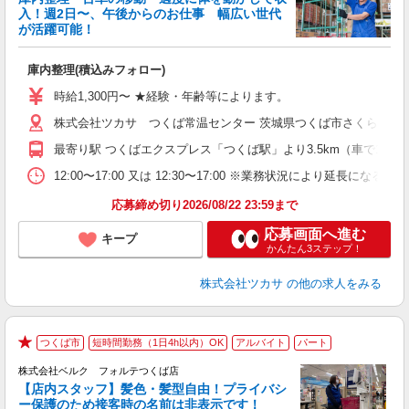
気
入！週2日〜、午後からのお仕事 幅広い世代
が活躍可能！
つ
庫内整理(積込みフォロー)
未
～
時給1,300円〜 ★経験・年齢等によります。
間
株式会社ツカサ つくば常温センター 茨城県つくば市さくらの森25
最寄り駅 つくばエクスプレス「つくば駅」より3.5km（車で10分圏
12:00〜17:00 又は 12:30〜17:00 ※業務状況により延長にな
応募締め切り2026/08/22 23:59まで
応募画面へ進む
キープ
かんたん3ステップ！
株式会社ツカサ
の他の求人をみる
つくば市
短時間勤務（1日4h以内）OK
アルバイト
パート
★
株式会社ベルク フォルテつくば店
【店内スタッフ】髪色・髪型自由！プライバシ
ー保護のため接客時の名前は非表示です！