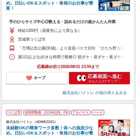
め。日払いOK＆スポット・単発のお仕事が豊
富！
ス
ロ
手のひらサイズ中心◎数える・詰めるだけの超かんたん作業
即
活
時給1300円（就業先により異なる）
（
茨城県つくば市
短
K
「万博記念公園(茨城)」より送迎バスで10分 「ひたち野うしく」よ
日
髪
週1日以上/お好きな時間で勤務◎ 朝ダケ・昼ダケ・夜ダケ・夜勤など、 ご自
応募締め切り2026/08/31 23:59まで
応募画面へ進む
キープ
かんたん3ステップ！
株式会社バイトレ
の他の求人をみる
つくば市
短時間勤務（1日4h以内）OK
アルバイト
パート
株式会社バイトレ（ADM815252）
未経験OKの簡単ワーク多数！体への負担少な
め。日払いOK＆スポット・単発のお仕事が豊