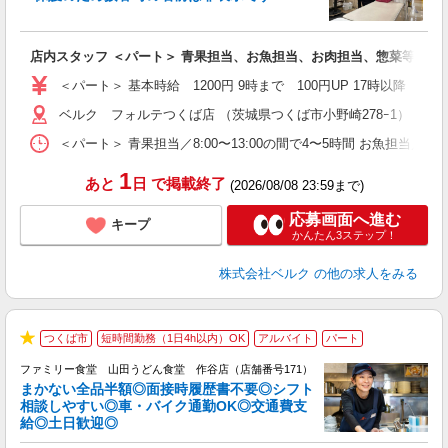
の
は
り
店内スタッフ ＜パート＞ 青果担当、お魚担当、お肉担当、惣菜等の調
未
内
＜パート＞ 基本時給 1200円 9時まで 100円UP 17時以降
車
ベルク フォルテつくば店 （茨城県つくば市小野崎278ｰ1）
＜パート＞ 青果担当／8:00〜13:00の間で4〜5時間 お魚担当／8:
1
あと
日
で掲載終了
(2026/08/08 23:59まで)
応募画面へ進む
キープ
かんたん3ステップ！
株式会社ベルク
の他の求人をみる
つくば市
短時間勤務（1日4h以内）OK
アルバイト
パート
★
ファミリー食堂 山田うどん食堂 作谷店（店舗番号171）
まかない全品半額◎面接時履歴書不要◎シフト
相談しやすい◎車・バイク通勤OK◎交通費支
給◎土日歓迎◎