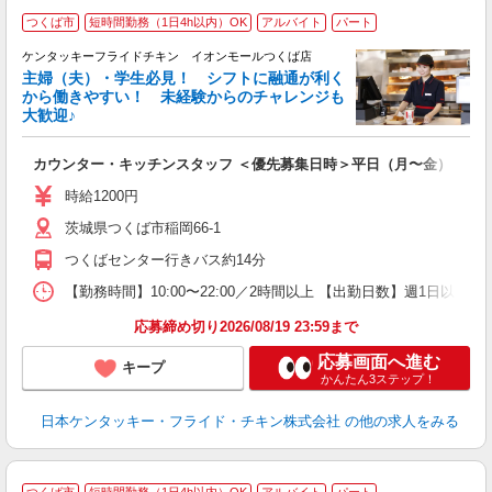
つくば市
短時間勤務（1日4h以内）OK
アルバイト
パート
ケンタッキーフライドチキン イオンモールつくば店
主婦（夫）・学生必見！ シフトに融通が利く
から働きやすい！ 未経験からのチャレンジも
大歓迎♪
見
カウンター・キッチンスタッフ ＜優先募集日時＞平日（月〜金） フ
未
ダ
時給1200円
昇
茨城県つくば市稲岡66‐1
K
保
つくばセンター行きバス約14分
【勤務時間】10:00〜22:00／2時間以上 【出勤日数】週1日
応募締め切り2026/08/19 23:59まで
応募画面へ進む
キープ
かんたん3ステップ！
日本ケンタッキー・フライド・チキン株式会社
の他の求人をみる