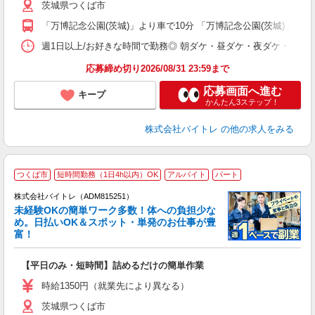
茨城県つくば市
短
K
「万博記念公園(茨城)」より車で10分 「万博記念公園(茨城)」よ
日
髪
週1日以上/お好きな時間で勤務◎ 朝ダケ・昼ダケ・夜ダケ・夜勤など、 ご自
応募締め切り2026/08/31 23:59まで
応募画面へ進む
キープ
かんたん3ステップ！
株式会社バイトレ
の他の求人をみる
つくば市
短時間勤務（1日4h以内）OK
アルバイト
パート
株式会社バイトレ（ADM815251）
未経験OKの簡単ワーク多数！体への負担少な
め。日払いOK＆スポット・単発のお仕事が豊
富！
ス
ロ
【平日のみ・短時間】詰めるだけの簡単作業
即
活
時給1350円（就業先により異なる）
（
茨城県つくば市
短