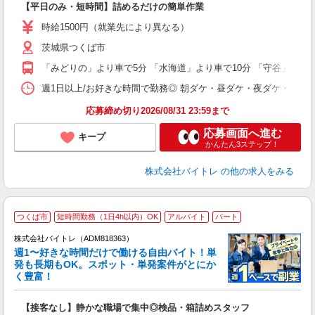
【平日のみ・短時間】詰めるだけの簡単作業
即
活
時給1500円（就業先により異なる）
（
茨城県つくば市
短
K
「みどりの」より車で5分 「水海道」より車で10分 「守谷」より車
日
髪
週1日以上/お好きな時間で勤務◎ 朝ダケ・昼ダケ・夜ダケ・夜勤など、 ご自
応募締め切り2026/08/31 23:59まで
応募画面へ進む
キープ
かんたん3ステップ！
株式会社バイトレ
の他の求人をみる
つくば市
短時間勤務（1日4h以内）OK
アルバイト
パート
株式会社バイトレ（ADM818363）
週1〜好きな時間だけで働ける自由バイト！単
発も長期もOK。スポット・単発案件がとにか
も
く豊富！
気
【接客なし】静かな職場で集中◎検品・箱詰めスタッフ
即