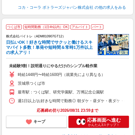
コカ・コーラ ボトラーズジャパン株式会社
の他の求人をみる
つくば市
短時間勤務（1日4h以内）OK
アルバイト
パート
株式会社バイトレ（ADM810907GT12）
く
日払いOK！好きな時間でサクッと働けるスキ
マバイト多数！単発や短時間＆常時1万件以上
☆
の求人アリ！
験
未経験9割！説明通りにやるだけのシンプル軽作業
即
活
時給1448円〜時給1600円（就業先により異なる）
（
茨城県つくば市
短
K
最寄駅：つくば駅、研究学園駅、万博記念公園駅
日
髪
週1日以上/お好きな時間で勤務◎ 朝ダケ・昼ダケ・夜ダケ・夜勤など、 ご自
応募締め切り2026/08/31 23:59まで
応募画面へ進む
キープ
かんたん3ステップ！