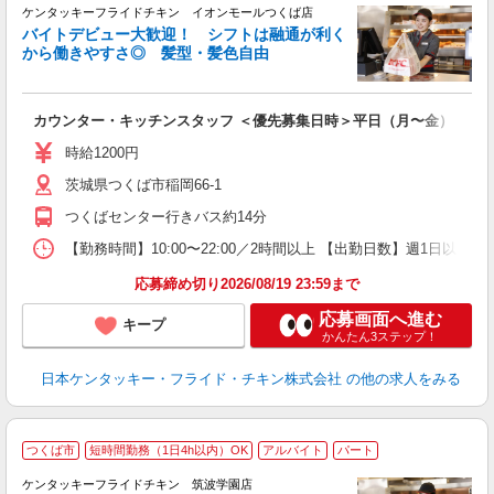
ケンタッキーフライドチキン イオンモールつくば店
バイトデビュー大歓迎！ シフトは融通が利く
から働きやすさ◎ 髪型・髪色自由
立
カウンター・キッチンスタッフ ＜優先募集日時＞平日（月〜金） フ
未
ダ
時給1200円
昇
茨城県つくば市稲岡66‐1
K
保
つくばセンター行きバス約14分
【勤務時間】10:00〜22:00／2時間以上 【出勤日数】週1日
応募締め切り2026/08/19 23:59まで
応募画面へ進む
キープ
かんたん3ステップ！
日本ケンタッキー・フライド・チキン株式会社
の他の求人をみる
つくば市
短時間勤務（1日4h以内）OK
アルバイト
パート
ケンタッキーフライドチキン 筑波学園店