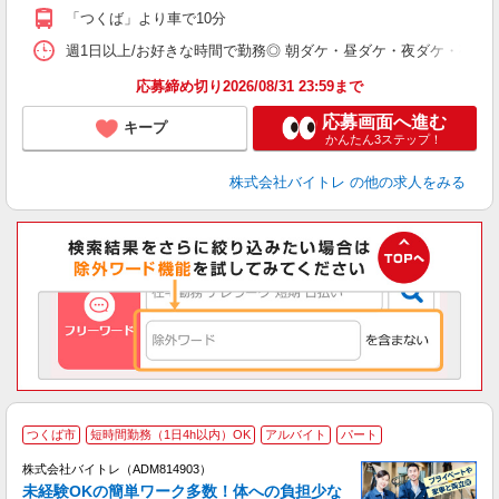
K
「つくば」より車で10分
日
髪
週1日以上/お好きな時間で勤務◎ 朝ダケ・昼ダケ・夜ダケ・夜勤など、 ご自
応募締め切り2026/08/31 23:59まで
応募画面へ進む
キープ
かんたん3ステップ！
株式会社バイトレ
の他の求人をみる
つくば市
短時間勤務（1日4h以内）OK
アルバイト
パート
株式会社バイトレ（ADM814903）
未経験OKの簡単ワーク多数！体への負担少な