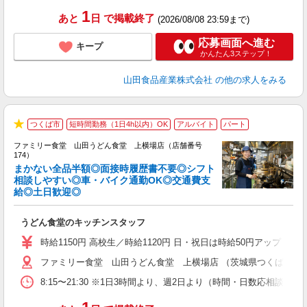
1
あと
日
で掲載終了
(2026/08/08 23:59まで)
応募画面へ進む
キープ
かんたん3ステップ！
山田食品産業株式会社
の他の求人をみる
つくば市
短時間勤務（1日4h以内）OK
アルバイト
パート
★
ファミリー食堂 山田うどん食堂 上横場店（店舗番号
174）
まかない全品半額◎面接時履歴書不要◎シフト
相談しやすい◎車・バイク通勤OK◎交通費支
給◎土日歓迎◎
お
未
うどん食堂のキッチンスタッフ
以
時給1150円 高校生／時給1120円 日・祝日は時給50円アップ！（9
ファミリー食堂 山田うどん食堂 上横場店 （茨城県つくば市上横場2
8:15〜21:30 ※1日3時間より、週2日より（時間・日数応相談）