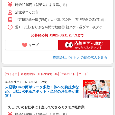
活
時給1210円（就業先により異なる）
（
茨城県つくば市
短
K
「万博記念公園(茨城)」より車で10分 「万博記念公園(茨城)」よ
日
髪
週1日以上/お好きな時間で勤務◎ 朝ダケ・昼ダケ・夜ダケ・夜勤など、 ご自
応募締め切り2026/08/31 23:59まで
応募画面へ進む
キープ
かんたん3ステップ！
株式会社バイトレ
の他の求人をみる
つくば市
短時間勤務（1日4h以内）OK
アルバイト
パート
株式会社バイトレ（ADM815249）
未経験OKの簡単ワーク多数！体への負担少な
め。日払いOK＆スポット・単発のお仕事が豊
富！
ス
ロ
久しぶりのお仕事に｜座ってできるモクモク軽作業
即
活
時給1350円（就業先により異なる）