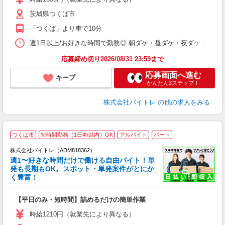
（
茨城県つくば市
短
K
「つくば」より車で10分
日
髪
週1日以上/お好きな時間で勤務◎ 朝ダケ・昼ダケ・夜ダケ・夜勤など、 ご自
応募締め切り2026/08/31 23:59まで
応募画面へ進む
キープ
かんたん3ステップ！
株式会社バイトレ
の他の求人をみる
つくば市
短時間勤務（1日4h以内）OK
アルバイト
パート
株式会社バイトレ（ADM818362）
週1〜好きな時間だけで働ける自由バイト！単
発も長期もOK。スポット・単発案件がとにか
も
く豊富！
気
【平日のみ・短時間】詰めるだけの簡単作業
即
活
時給1210円（就業先により異なる）
（