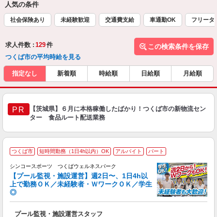
人気の条件
社会保険あり
未経験歓迎
交通費支給
車通勤OK
フリータ
求人件数 :
129
件
この検索条件を保存
つくば市の平均時給を見る
指定なし
新着順
時給順
日給順
月給順
【茨城県】６月に本格稼働したばかり！つくば市の新物流セン
PR
ター 食品ルート配送業務
つくば市
短時間勤務（1日4h以内）OK
アルバイト
パート
集
未
シンコースポーツ つくばウェルネスパーク
の
【プール監視・施設運営】週2日〜、1日4h以
□
上で勤務ＯＫ／未経験者・ＷワークＯＫ／学生
◎
な
入
プール監視・施設運営スタッフ
者