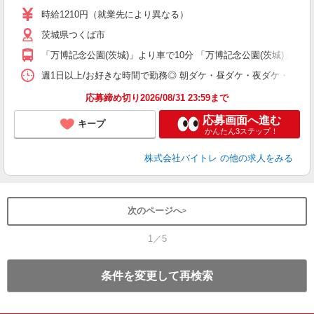
活
時給1210円（就業先により異なる）
（
茨城県つくば市
短
K
「万博記念公園(茨城)」より車で10分 「万博記念公園(茨城)」よ
日
髪
週1日以上/お好きな時間で勤務◎ 朝ダケ・昼ダケ・夜ダケ・夜勤など、 ご自
応募締め切り2026/08/31 23:59まで
応募画面へ進む
キープ
かんたん3ステップ！
株式会社バイトレ
の他の求人をみる
次のページへ
1／5
条件を変更して再検索