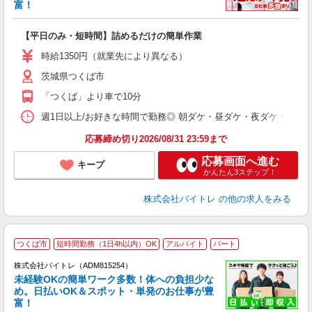
富！
ス
ロ
【平日のみ・短時間】詰めるだけの簡単作業
即
活
時給1350円（就業先により異なる）
（
茨城県つくば市
短
K
「つくば」より車で10分
日
髪
週1日以上/お好きな時間で勤務◎ 朝ダケ・昼ダケ・夜ダケ・夜勤など、 ご自
応募締め切り2026/08/31 23:59まで
応募画面へ進む
キープ
かんたん3ステップ！
株式会社バイトレ
の他の求人をみる
つくば市
短時間勤務（1日4h以内）OK
アルバイト
パート
株式会社バイトレ（ADM815254）
未経験OKの簡単ワーク多数！体への負担少な
め。日払いOK＆スポット・単発のお仕事が豊
富！