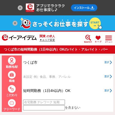
関東
の求人
▼エリア変更
つくば市の短時間勤務（1日4h以内）OKのバイト・アルバイト・パー
トの求人情報一覧
つくば市
選択
勤務地/駅
未設定
例）食品、事務、アパレル
選択
職種
短時間勤務（1日4h以内）OK
選択
こだわり
を含まない
フリーワード