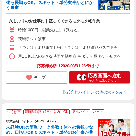
発も長期もOK。スポット・単発案件がとにか
も
く豊富！
気
久しぶりのお仕事に｜座ってできるモクモク軽作業
即
活
時給1300円（就業先により異なる）
（
茨城県つくば市
短
K
「つくば」より車で10分 「つくば」より送迎バスで10分
日
髪
週1日以上/お好きな時間で勤務◎ 朝ダケ・昼ダケ・夜ダケ・夜勤など、 ご自
応募締め切り2026/08/31 23:59まで
応募画面へ進む
キープ
かんたん3ステップ！
株式会社バイトレ
の他の求人をみる
つくば市
短時間勤務（1日4h以内）OK
アルバイト
パート
株式会社バイトレ（ADM814952）
未経験OKの簡単ワーク多数！体への負担少な
め。日払いOK＆スポット・単発のお仕事が豊