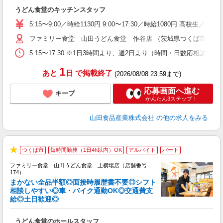
お
うどん食堂のキッチンスタッフ
未
以
5:15〜9:00／時給1130円 9:00〜17:30／時給1080円 高校生
ファミリー食堂 山田うどん食堂 作谷店 （茨城県つくば市作谷78
5:15〜17:30 ※1日3時間より、週2日より（時間・日数応相談
1
あと
日
で掲載終了
(2026/08/08 23:59まで)
応募画面へ進む
キープ
かんたん3ステップ！
山田食品産業株式会社
の他の求人をみる
つくば市
短時間勤務（1日4h以内）OK
アルバイト
パート
★
ファミリー食堂 山田うどん食堂 上横場店（店舗番号
174）
まかない全品半額◎面接時履歴書不要◎シフト
相談しやすい◎車・バイク通勤OK◎交通費支
給◎土日歓迎◎
お
未
うどん食堂のホールスタッフ