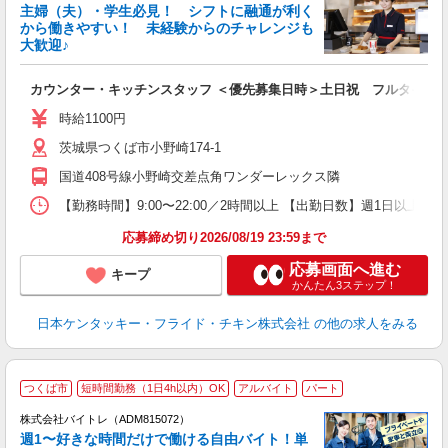
主婦（夫）・学生必見！ シフトに融通が利く
から働きやすい！ 未経験からのチャレンジも
大歓迎♪
見
カウンター・キッチンスタッフ ＜優先募集日時＞土日祝 フルタイム
未
ダ
時給1100円
昇
茨城県つくば市小野崎174-1
K
保
国道408号線小野崎交差点角ワンダーレックス隣
【勤務時間】9:00〜22:00／2時間以上 【出勤日数】週1日以
応募締め切り2026/08/19 23:59まで
応募画面へ進む
キープ
かんたん3ステップ！
日本ケンタッキー・フライド・チキン株式会社
の他の求人をみる
つくば市
短時間勤務（1日4h以内）OK
アルバイト
パート
株式会社バイトレ（ADM815072）
週1〜好きな時間だけで働ける自由バイト！単