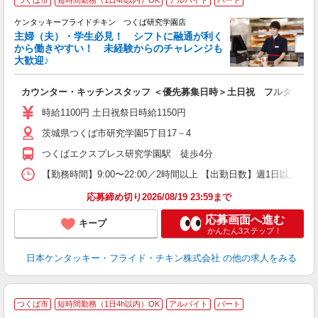
つくば市
短時間勤務（1日4h以内）OK
アルバイト
パート
ケンタッキーフライドチキン つくば研究学園店
主婦（夫）・学生必見！ シフトに融通が利く
から働きやすい！ 未経験からのチャレンジも
大歓迎♪
見
カウンター・キッチンスタッフ ＜優先募集日時＞土日祝 フルタイム
未
ダ
時給1100円 土日祝祭日時給1150円
昇
茨城県つくば市研究学園5丁目17－4
K
保
つくばエクスプレス研究学園駅 徒歩4分
【勤務時間】9:00〜22:00／2時間以上 【出勤日数】週1日以
応募締め切り2026/08/19 23:59まで
応募画面へ進む
キープ
かんたん3ステップ！
日本ケンタッキー・フライド・チキン株式会社
の他の求人をみる
つくば市
短時間勤務（1日4h以内）OK
アルバイト
パート