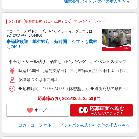
株式会社バイトレ
の他の求人をみる
つくば市
短時間勤務（1日4h以内）OK
アルバイト
パート
コカ・コーラ ボトラーズジャパンベンディング＿つくば
SC【求人番号：84480】
未経験歓迎！学生歓迎！短時間！シフトも柔軟
にOK！
未
間
仕分け・シール貼り、品出し（ピッキング）、イベントスタッフ
O
時給1200円 【給与支給日】 当月末締め/翌月25日払い（指定口座
茨城県つくば市西郷3
◆勤務時間 17:00〜20:00 （休憩無し） ◆週あたりの勤務日数
応募締め切り2026/12/31 23:59まで
応募画面へ進む
キープ
かんたん3ステップ！
コカ・コーラ ボトラーズジャパン株式会社
の他の求人をみる