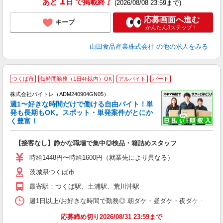
1
あと
日
で掲載終了
(2026/08/08 23:59まで)
応募画面へ進む
キープ
かんたん3ステップ！
山田食品産業株式会社
の他の求人をみる
つくば市
短時間勤務（1日4h以内）OK
アルバイト
パート
株式会社バイトレ（ADM240904GN05）
週1〜好きな時間だけで働ける自由バイト！単
発も長期もOK。スポット・単発案件がとにか
も
く豊富！
気
【接客なし】静かな職場で集中◎検品・箱詰めスタッフ
即
活
時給1448円〜時給1600円（就業先により異なる）
（
茨城県つくば市
短
K
最寄駅：つくば駅、土浦駅、荒川沖駅
日
髪
週1日以上/お好きな時間で勤務◎ 朝ダケ・昼ダケ・夜ダケ・夜勤など、 ご自
応募締め切り2026/08/31 23:59まで