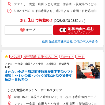
ファミリー食堂 山田うどん食堂 作谷店 （茨城県つくば市作谷78
5:15〜17:30 ※1日3時間より、週2日より（時間・日数応相談
1
あと
日
で掲載終了
(2026/08/08 23:59まで)
応募画面へ進む
キープ
かんたん3ステップ！
山田食品産業株式会社
の他の求人をみる
つくば市
短時間勤務（1日4h以内）OK
アルバイト
パート
★
ファミリー食堂 山田うどん食堂 上横場店（店舗番号
174）
まかない全品半額◎面接時履歴書不要◎シフト
相談しやすい◎車・バイク通勤OK◎交通費支
給◎土日歓迎◎
お
未
うどん食堂のキッチン・ホールスタッフ
以
時給1150円 高校生／時給1120円 日・祝日は時給50円アップ！（9
ファミリー食堂 山田うどん食堂 上横場店 （茨城県つくば市上横場2