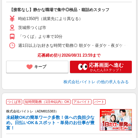
ス
ロ
【接客なし】静かな職場で集中◎検品・箱詰めスタッフ
即
活
時給1350円（就業先により異なる）
（
茨城県つくば市
短
K
「つくば」より車で10分
日
髪
週1日以上/お好きな時間で勤務◎ 朝ダケ・昼ダケ・夜ダケ・夜勤など、 ご自
応募締め切り2026/08/31 23:59まで
応募画面へ進む
キープ
かんたん3ステップ！
株式会社バイトレ
の他の求人をみる
つくば市
短時間勤務（1日4h以内）OK
アルバイト
パート
株式会社バイトレ（ADM815383）
未経験OKの簡単ワーク多数！体への負担少な
め。日払いOK＆スポット・単発のお仕事が豊
富！
ス
ロ