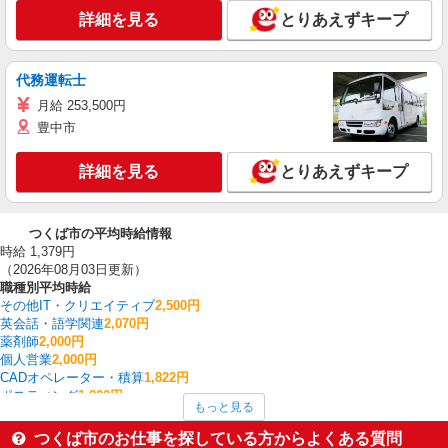
詳細を見る
とりあえずキープ
代務運転士
月給 253,500円
豊中市
詳細を見る
とりあえずキープ
つくば市の平均時給情報
時給 1,379円
（2026年08月03日更新）
職種別平均時給
その他IT・クリエイティブ
2,500円
英会話・語学関連
2,070円
薬剤師
2,000円
個人営業
2,000円
CADオペレーター・積算
1,822円
ポスティング
1,800円
もっと見る
ラウンダー
1,800円
法人営業
1,717円
つくば市のお仕事を探している方からよくある質問