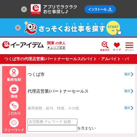
関東
の求人
▼エリア変更
つくば市の代理店営業/パートナーセールスのバイト・アルバイト・パ
ートの求人情報一覧
つくば市
選択
勤務地/駅
代理店営業/パートナーセールス
選択
職種
雇用形態、給与、特徴、その他
選択
こだわり
を含まない
フリーワード