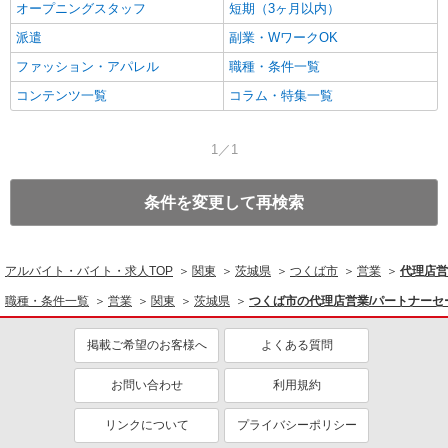
オープニングスタッフ
短期（3ヶ月以内）
派遣
副業・WワークOK
ファッション・アパレル
職種・条件一覧
コンテンツ一覧
コラム・特集一覧
1／1
条件を変更して再検索
アルバイト・バイト・求人TOP
関東
茨城県
つくば市
営業
代理店営
職種・条件一覧
営業
関東
茨城県
つくば市の代理店営業/パートナー
掲載ご希望のお客様へ
よくある質問
お問い合わせ
利用規約
リンクについて
プライバシーポリシー