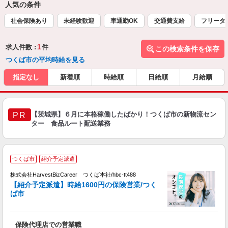
人気の条件
社会保険あり
未経験歓迎
車通勤OK
交通費支給
フリータ
求人件数 :
1
件
この検索条件を保存
つくば市の平均時給を見る
指定なし
新着順
時給順
日給順
月給順
【茨城県】６月に本格稼働したばかり！つくば市の新物流セン
PR
ター 食品ルート配送業務
つくば市
紹介予定派遣
て
株式会社HarvestBizCareer つくば本社/hbc-tt488
【紹介予定派遣】時給1600円の保険営業/つく
1
ば市
業
保険代理店での営業職