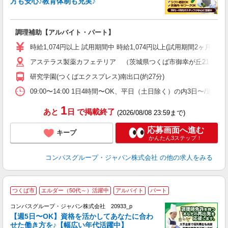
方も安心♪教育体制も充実♪
大
調理補助【アルバイト・パート】
入
歓
時給1,074円以上 試用期間中 時給1,074円以上(試用期間2ヶ月
～
アステラス製薬カフェテリア （茨城県つくば市御幸が丘21）
用
務
研究学園(つくばエクスプレス)南出口(約27分)
早
事
09:00〜14:00 1日4時間〜OK、平日（土日除く）の内3日〜/週
1
あと
日
で掲載終了
(2026/08/08 23:59まで)
応募画面へ進む
キープ
かんたん3ステップ！
コンパスグループ・ジャパン株式会社
の他の求人をみる
つくば市
エルダー（50代～）活躍中
アルバイト
パート
コンパスグループ・ジャパン株式会社 20933_p
く
【週5日〜OK】資格を活かしてあなたに合わ
せた働き方を♪【幅広い年代活躍中】