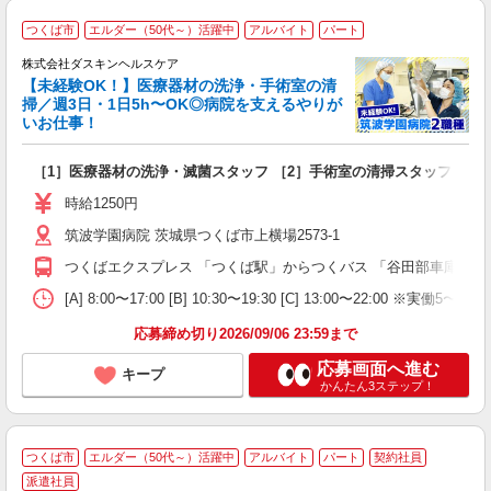
つくば市
エルダー（50代～）活躍中
アルバイト
パート
株式会社ダスキンヘルスケア
り
【未経験OK！】医療器材の洗浄・手術室の清
掃／週3日・1日5h〜OK◎病院を支えるやりが
いお仕事！
も
未
［1］医療器材の洗浄・滅菌スタッフ ［2］手術室の清掃スタッフ
ラ
時給1250円
O
筑波学園病院 茨城県つくば市上横場2573-1
売
制
つくばエクスプレス 「つくば駅」からつくバス 「谷田部車庫」バ
[A] 8:00〜17:00 [B] 10:30〜19:30 [C] 13
応募締め切り2026/09/06 23:59まで
応募画面へ進む
キープ
かんたん3ステップ！
つくば市
エルダー（50代～）活躍中
アルバイト
パート
契約社員
派遣社員