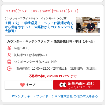
つくば市
エルダー（50代～）活躍中
アルバイト
パート
ケンタッキーフライドチキン イオンモールつくば店
主婦（夫）・学生必見！ シフトに融通が利く
から働きやすい！ 未経験からのチャレンジも
大歓迎♪
見
カウンター・キッチンスタッフ ＜優先募集日時＞平日（月〜金） フ
未
ダ
時給1200円
昇
茨城県つくば市稲岡66‐1
K
保
つくばセンター行きバス約14分
【勤務時間】10:00〜22:00／2時間以上 【出勤日数】週1日
応募締め切り2026/08/19 23:59まで
応募画面へ進む
キープ
かんたん3ステップ！
日本ケンタッキー・フライド・チキン株式会社
の他の求人をみる