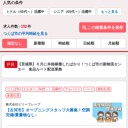
人気の条件
ミドル（40代～）活躍中
シニア（60代～）活躍中
もっと見る
求人件数 :
192
件
この検索条件を保存
つくば市の平均時給を見る
指定なし
新着順
時給順
日給順
月給順
【茨城県】６月に本格稼働したばかり！つくば市の新物流セン
PR
ター 食品ルート配送業務
つくば市
エルダー（50代～）活躍中
アルバイト
パート
契約社員
派遣社員
(
株式会社ビリーフレーブ
【古河市】オープニングスタッフ大募集！空調
っ
完備/重量物なし♪
待
入