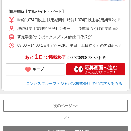
大
調理補助【アルバイト・パート】
入
歓
時給1,074円以上 試用期間中 時給1,074円以上(試用期間2ヶ月
～
理想科学工業理想開発センター （茨城県つくば市学園南2丁目8番
用
務
研究学園(つくばエクスプレス)南出口(約7分)
早
事
09:00〜14:00 1日4時間〜OK、平日（土日除く）の内2日〜/週
1
あと
日
で掲載終了
(2026/08/08 23:59まで)
応募画面へ進む
キープ
かんたん3ステップ！
コンパスグループ・ジャパン株式会社
の他の求人をみる
次のページへ
1／7