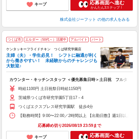
応募画面へ進む
キープ
かんたん3ステップ！
株式会社ジーフット
の他の求人をみる
つくば市
エルダー（50代～）活躍中
アルバイト
パート
ケンタッキーフライドチキン つくば研究学園店
主婦（夫）・学生必見！ シフトに融通が利く
から働きやすい！ 未経験からのチャレンジも
大歓迎♪
見
カウンター・キッチンスタッフ ＜優先募集日時＞土日祝 フルタイム
未
ダ
時給1100円 土日祝祭日時給1150円
昇
茨城県つくば市研究学園5丁目17－4
K
保
つくばエクスプレス研究学園駅 徒歩4分
【勤務時間】9:00〜22:00／2時間以上 【出勤日数】週1日以
応募締め切り2026/08/19 23:59まで
応募画面へ進む
キープ