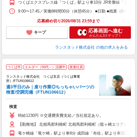
つくばエクスプレス線「つくば」駅より車10分 JR常磐線「土浦」
9:00〜17:45／実働8時間00分（休憩45分） ■日勤 ■残業（0
応募締め切り2026/08/31 23:59まで
応募画面へ進む
キープ
かんたん3ステップ！
ランスタッド株式会社
の他の求人をみる
つくば市
エルダー（50代～）活躍中
派遣社員
経
ランスタッド株式会社 つくば支店（つくば事業
代
所）/FTUN106612
週3平日のみ｜座り作業◎ちっちゃいパーツの
上
検査/空調完備（FTUN106612）
男
未
検査
祝
時給1230円 ※交通費実費支給／当社規定あり。
【勤務地】 北相馬郡利根町 北相馬郡利根町（龍ヶ崎エリアからも通
竜ケ崎線「竜ケ崎」駅より車8分 成田線「布佐」駅より車15分