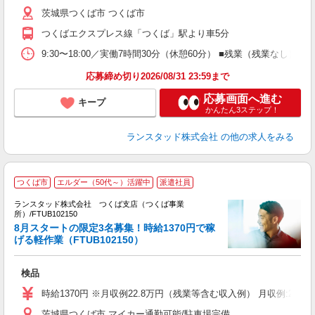
茨城県つくば市 つくば市
つくばエクスプレス線「つくば」駅より車5分
9:30〜18:00／実働7時間30分（休憩60分） ■残業（残業な
応募締め切り2026/08/31 23:59まで
応募画面へ進む
キープ
かんたん3ステップ！
ランスタッド株式会社
の他の求人をみる
つくば市
エルダー（50代～）活躍中
派遣社員
ランスタッド株式会社 つくば支店（つくば事業
所）/FTUB102150
8月スタートの限定3名募集！時給1370円で稼
容
げる軽作業（FTUB102150）
未
祝
検品
時給1370円 ※月収例22.8万円（残業等含む収入例） 月収例:2
茨城県つくば市 マイカー通勤可能/駐車場完備