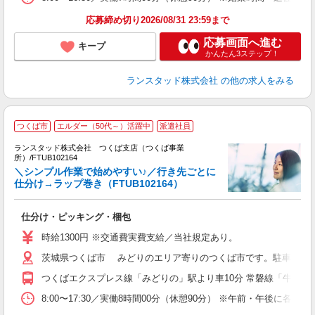
応募締め切り2026/08/31 23:59まで
応募画面へ進む
キープ
かんたん3ステップ！
ランスタッド株式会社
の他の求人をみる
つくば市
エルダー（50代～）活躍中
派遣社員
ランスタッド株式会社 つくば支店（つくば事業
所）/FTUB102164
＼シンプル作業で始めやすい♪／行き先ごとに
仕分け→ラップ巻き（FTUB102164）
度
未
仕分け・ピッキング・梱包
祝
時給1300円 ※交通費実費支給／当社規定あり。
茨城県つくば市 みどりのエリア寄りのつくば市です。駐車場完
つくばエクスプレス線「みどりの」駅より車10分 常磐線「牛久」駅
8:00〜17:30／実働8時間00分（休憩90分） ※午前・午後に