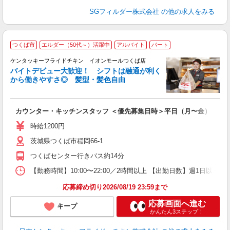
SGフィルダー株式会社
の他の求人をみる
つくば市
エルダー（50代～）活躍中
アルバイト
パート
ケンタッキーフライドチキン イオンモールつくば店
バイトデビュー大歓迎！ シフトは融通が利く
から働きやすさ◎ 髪型・髪色自由
立
カウンター・キッチンスタッフ ＜優先募集日時＞平日（月〜金） フ
未
ダ
時給1200円
昇
茨城県つくば市稲岡66‐1
K
保
つくばセンター行きバス約14分
【勤務時間】10:00〜22:00／2時間以上 【出勤日数】週1日
応募締め切り2026/08/19 23:59まで
応募画面へ進む
キープ
かんたん3ステップ！