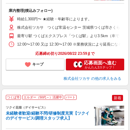
つ
庫内整理(積込みフォロー)
未
～
時給1,300円〜 ★経験・年齢等によります。
間
株式会社ツカサ つくば常温センター 茨城県つくば市さくらの森25
最寄り駅 つくばエクスプレス「つくば駅」より3.5km（車で10分圏
12:00〜17:00 又は 12:30〜17:00 ※業務状況により延長にな
応募締め切り2026/08/22 23:59まで
応募画面へ進む
キープ
かんたん3ステップ！
株式会社ツカサ
の他の求人をみる
つくば市
エルダー（50代～）活躍中
パート
新着
ツクイ花畑（デイサービス）
未経験者歓迎/経験不問/研修制度充実【ツクイ
のデイサービス/調理スタッフ求人】