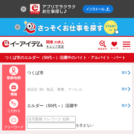
関東
の求人
▼エリア変更
つくば市のエルダー（50代～）活躍中のバイト・アルバイト・パート
の求人情報一覧
つくば市
選択
勤務地/駅
未設定
例）食品、事務、アパレル
選択
職種
エルダー（50代～）活躍中
選択
こだわり
を含まない
フリーワード