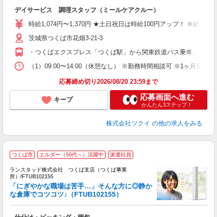
各
デイサービス 調理スタッフ（ミールケアクルー）
入
り
時給1,074円〜1,370円 ★土日祝日は時給100円アップ！ ※給
リ
ー
茨城県つくば市花畑3-21-3
O
・つくばエクスプレス「つくば駅」から関東鉄道バス乗車、 「花
な
（1）09:00〜14:00（休憩なし） ※勤務時間相談可 ※1ヶ月
髪
応募締め切り2026/08/20 23:59まで
応募画面へ進む
キープ
かんたん3ステップ！
株式会社ツクイ
の他の求人をみる
つくば市
エルダー（50代～）活躍中
派遣社員
ランスタッド株式会社 つくば支店（つくば事業
所）/FTUB102155
「にぎやかな職場は苦手…」そんな方に◎静か
内
な倉庫でコツコツ♪（FTUB102155）
未
祝