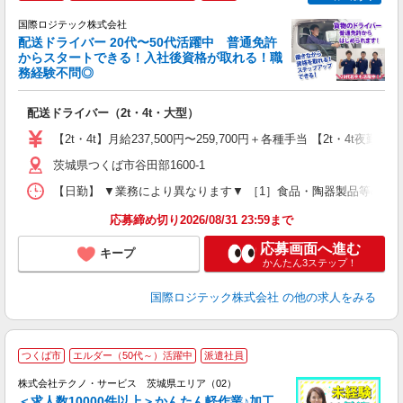
国際ロジテック株式会社
配送ドライバー 20代〜50代活躍中 普通免許
からスタートできる！入社後資格が取れる！職
給
務経験不問◎
合
＋
配送ドライバー（2t・4t・大型）
入
問
【2t・4t】月給237,500円〜259,700円＋各種手当 【2t・4t
通
茨城県つくば市谷田部1600-1
【日勤】 ▼業務により異なります▼ ［1］食品・陶器製品等の配送 ・
応募締め切り2026/08/31 23:59まで
応募画面へ進む
キープ
かんたん3ステップ！
国際ロジテック株式会社
の他の求人をみる
≪
つくば市
エルダー（50代～）活躍中
派遣社員
株式会社テクノ・サービス 茨城県エリア（02）
＜求人数10000件以上＞かんたん軽作業♪加工