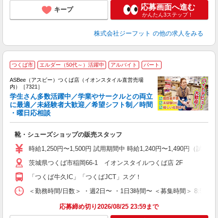
応募画面へ進む
キープ
かんたん3ステップ！
株式会社ジーフット
の他の求人をみる
つくば市
エルダー（50代～）活躍中
アルバイト
パート
ASBee（アスビー）つくば店（イオンスタイル直営売場
内）［7321］
学生さん多数活躍中／学業やサークルとの両立
に最適／未経験者大歓迎／希望シフト制／時間
・曜日応相談
続
履
靴・シューズショップの販売スタッフ
活
j
時給1,250円〜1,500円 試用期間中 時給1,240円〜1,490円（試用
迎
茨城県つくば市稲岡66-1 イオンスタイルつくば店 2F
費
「つくば牛久IC」「つくばJCT」スグ！
＜勤務時間/日数＞ ・週2日〜 ・1日3時間〜 ＜募集時間＞ 8:50〜
応募締め切り2026/08/25 23:59まで