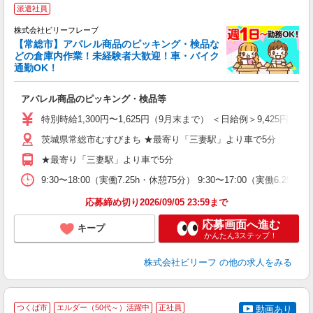
派遣社員
株式会社ビリーフレーブ
☆
【常総市】アパレル商品のピッキング・検品な
歓
どの倉庫内作業！未経験者大歓迎！車・バイク
通勤OK！
気
入
アパレル商品のピッキング・検品等
り
女
特別時給1,300円〜1,625円（9月末まで） ＜日給例＞9,425円（時給1,
ド
前
茨城県常総市むすびまち ★最寄り「三妻駅」より車で5分
ニ
★最寄り「三妻駅」より車で5分
扶
給
9:30〜18:00（実働7.25h・休憩75分） 9:30〜17:00（実働6.
応募締め切り2026/09/05 23:59まで
応募画面へ進む
キープ
かんたん3ステップ！
株式会社ビリーフ
の他の求人をみる
つくば市
エルダー（50代～）活躍中
正社員
動画あり