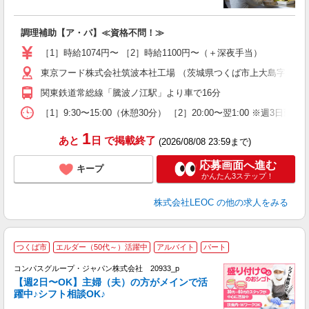
ル
日
調理補助【ア・パ】≪資格不問！≫
研
［1］時給1074円〜 ［2］時給1100円〜（＋深夜手当）
東京フード株式会社筑波本社工場 （茨城県つくば市上大島字神明168
関東鉄道常総線「騰波ノ江駅」より車で16分
［1］9:30〜15:00（休憩30分） ［2］20:00〜翌1:00 ※
1
あと
日
で掲載終了
(2026/08/08 23:59まで)
応募画面へ進む
キープ
かんたん3ステップ！
株式会社LEOC
の他の求人をみる
つくば市
エルダー（50代～）活躍中
アルバイト
パート
コンパスグループ・ジャパン株式会社 20933_p
く
【週2日〜OK】主婦（夫）の方がメインで活
躍中♪シフト相談OK♪