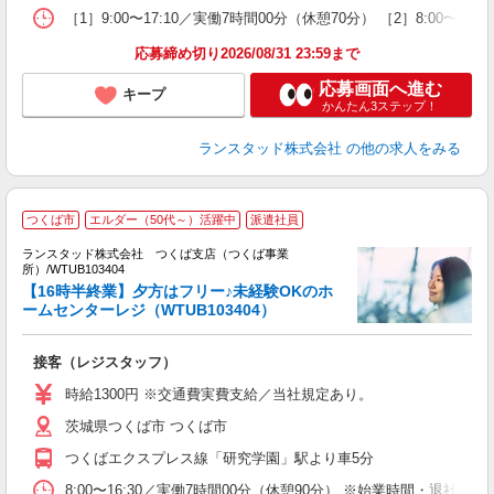
［1］9:00〜17:10／実働7時間00分（休憩70分） ［2］8:00
応募締め切り2026/08/31 23:59まで
応募画面へ進む
キープ
かんたん3ステップ！
ランスタッド株式会社
の他の求人をみる
つくば市
エルダー（50代～）活躍中
派遣社員
ランスタッド株式会社 つくば支店（つくば事業
仕
所）/WTUB103404
＞
【16時半終業】夕方はフリー♪未経験OKのホ
代
ームセンターレジ（WTUB103404）
未
勤
接客（レジスタッフ）
時給1300円 ※交通費実費支給／当社規定あり。
茨城県つくば市 つくば市
つくばエクスプレス線「研究学園」駅より車5分
8:00〜16:30／実働7時間00分（休憩90分） ※始業時間・