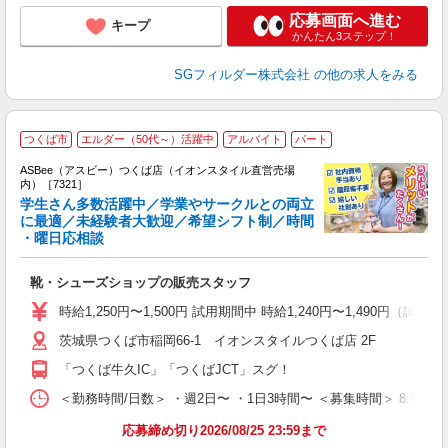
応募画面へ進む
キープ
かんたん3ステップ！
SGフィルダー株式会社
の他の求人をみる
つくば市
エルダー（50代～）活躍中
アルバイト
パート
ASBee（アスビー）つくば店（イオンスタイル直営売場
内）［7321］
学生さん多数活躍中／学業やサークルとの両立
に最適／未経験者大歓迎／希望シフト制／時間
・曜日応相談
続
履
靴・シューズショップの販売スタッフ
活
j
時給1,250円〜1,500円 試用期間中 時給1,240円〜1,490円（試用
迎
茨城県つくば市稲岡66-1 イオンスタイルつくば店 2F
費
「つくば牛久IC」「つくばJCT」スグ！
＜勤務時間/日数＞ ・週2日〜 ・1日3時間〜 ＜募集時間＞ 8:50〜
応募締め切り2026/08/25 23:59まで