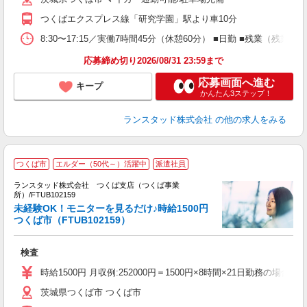
つくばエクスプレス線「研究学園」駅より車10分
8:30〜17:15／実働7時間45分（休憩60分） ■日勤 ■残業（残
応募締め切り2026/08/31 23:59まで
応募画面へ進む
キープ
かんたん3ステップ！
ランスタッド株式会社
の他の求人をみる
つくば市
エルダー（50代～）活躍中
派遣社員
ランスタッド株式会社 つくば支店（つくば事業
所）/FTUB102159
業
未経験OK！モニターを見るだけ♪時給1500円
女
つくば市（FTUB102159）
未
入
検査
時給1500円 月収例:252000円＝1500円×8時間×21日勤務
茨城県つくば市 つくば市