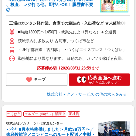
、検査、レジ打ち他。即払いOK！履歴書不要
◎
お
工場のカンタン軽作業、倉庫での箱詰め・入出荷など ★未経験OKのお
未
ア
■時給1300円〜1450円（就業先により異なる）＋交通費
の
茨城県内に多数あり 古河市、つくば市など
・JR宇都宮線「古河駅」 ・つくばエクスプレス「つくば駅」
勤務地により異なります。 日勤のみ、ガッツリ稼げる夜勤、シフトによる交
応募締め切り2026/08/31 23:59まで
応募画面へ進む
キープ
かんたん3ステップ！
株式会社テクノ・サービス
の他の求人をみる
つくば市
エルダー（50代～）活躍中
正社員
格
株式会社ツカサ つくば常温センター
＜今年6月本格稼働しました＞月給36万円〜／
未経験歓迎／コンビニへのルート配送／中型・