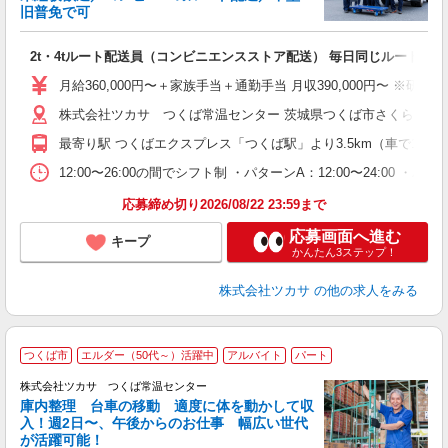
旧普免で可
く
2t・4tルート配送員（コンビニエンスストア配送） 毎日同じルートで1
入
0
月給360,000円〜＋家族手当＋通勤手当 月収390,000円〜 ※
0
株式会社ツカサ つくば常温センター 茨城県つくば市さくらの森25
ン
最寄り駅 つくばエクスプレス「つくば駅」より3.5km（車で10分圏
族
12:00〜26:00の間でシフト制 ・パターンA：12:00〜24
応募締め切り2026/08/22 23:59まで
応募画面へ進む
キープ
かんたん3ステップ！
株式会社ツカサ
の他の求人をみる
つくば市
エルダー（50代～）活躍中
アルバイト
パート
事
株式会社ツカサ つくば常温センター
庫内整理 台車の移動 適度に体を動かして収
気
入！週2日〜、午後からのお仕事 幅広い世代
が活躍可能！