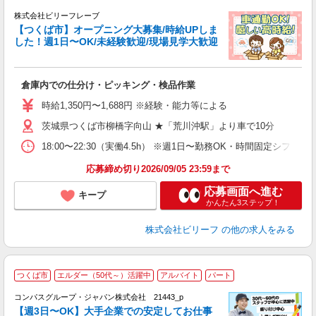
株式会社ビリーフレーブ
安
【つくば市】オープニング大募集/時給UPしま
ん
した！週1日〜OK/未経験歓迎/現場見学大歓迎
は
入
倉庫内での仕分け・ピッキング・検品作業
た
第
時給1,350円〜1,688円 ※経験・能力等による
ブ
払
茨城県つくば市柳橋字向山 ★「荒川沖駅」より車で10分
勤
18:00〜22:30（実働4.5h） ※週1日〜勤務OK・時間固定シフト制
車
業
応募締め切り2026/09/05 23:59まで
応募画面へ進む
キープ
かんたん3ステップ！
株式会社ビリーフ
の他の求人をみる
つくば市
エルダー（50代～）活躍中
アルバイト
パート
コンパスグループ・ジャパン株式会社 21443_p
く
【週3日〜OK】大手企業での安定してお仕事