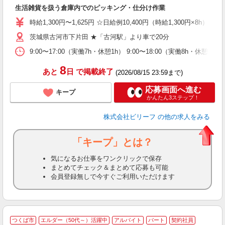
生活雑貨を扱う倉庫内でのピッキング・仕分け作業
た
第
時給1,300円〜1,625円 ☆日給例10,400円（時給1,300円×8h） 
ブ
払
茨城県古河市下片田 ★「古河駅」より車で20分
由
9:00〜17:00（実働7h・休憩1h） 9:00〜18:00（実働8h・
車
8
あと
日
で掲載終了
(2026/08/15 23:59まで)
応募画面へ進む
キープ
かんたん3ステップ！
株式会社ビリーフ
の他の求人をみる
「キープ」とは？
気になるお仕事をワンクリックで保存
まとめてチェック＆まとめて応募も可能
会員登録無しで今すぐご利用いただけます
つくば市
エルダー（50代～）活躍中
アルバイト
パート
契約社員