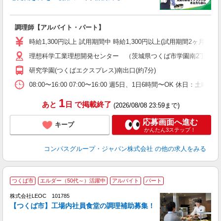
大
調理師【アルバイト・パート】
入
歓
時給1,300円以上 試用期間中 時給1,300円以上(試用期間2ヶ月
～
理想科学工業理想開発センター （茨城県つくば市学園南2丁目8番
用
扶
研究学園(つくばエクスプレス)南出口(約7分)
08:00〜16:00 07:00〜16:00 週5日、1日6時間〜OK 休日
1
あと
日
で掲載終了
(2026/08/08 23:59まで)
応募画面へ進む
キープ
かんたん3ステップ！
コンパスグループ・ジャパン株式会社
の他の求人をみる
つくば市
エルダー（50代～）活躍中
アルバイト
パート
働
株式会社LEOC 101785
【つくば市】工場内社員食堂の調理補助募集！
あ
未