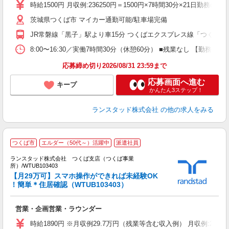
時給1500円 月収例:236250円＝1500円×7時間30分×21
茨城県つくば市 マイカー通勤可能/駐車場完備
JR常磐線「黒子」駅より車15分 つくばエクスプレス線「つくば」
8:00〜16:30／実働7時間30分（休憩60分） ■残業なし 【
応募締め切り2026/08/31 23:59まで
応募画面へ進む
キープ
かんたん3ステップ！
ランスタッド株式会社
の他の求人をみる
つくば市
エルダー（50代～）活躍中
派遣社員
ランスタッド株式会社 つくば支店（つくば事業
ク
所）/WTUB103403
【月29万可】スマホ操作ができれば未経験OK
代
！簡単＊住居確認（WTUB103403）
未
入
営業・企画営業・ラウンダー
時給1890円 ※月収例29.7万円（残業等含む収入例） 月収例:29