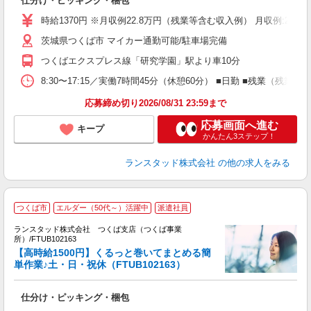
仕分け・ピッキング・梱包
時給1370円 ※月収例22.8万円（残業等含む収入例） 月収例:2
茨城県つくば市 マイカー通勤可能/駐車場完備
つくばエクスプレス線「研究学園」駅より車10分
8:30〜17:15／実働7時間45分（休憩60分） ■日勤 ■残業（残
応募締め切り2026/08/31 23:59まで
応募画面へ進む
キープ
かんたん3ステップ！
ランスタッド株式会社
の他の求人をみる
つくば市
エルダー（50代～）活躍中
派遣社員
ランスタッド株式会社 つくば支店（つくば事業
所）/FTUB102163
【高時給1500円】くるっと巻いてまとめる簡
員
単作業♪土・日・祝休（FTUB102163）
2
未
仕分け・ピッキング・梱包
入