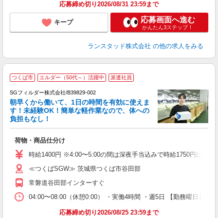
応募締め切り2026/08/31 23:59まで
応募画面へ進む
キープ
かんたん3ステップ！
ランスタッド株式会社
の他の求人をみる
つくば市
エルダー（50代～）活躍中
派遣社員
ト
SGフィルダー株式会社/B39829-002
朝早くから働いて、1日の時間を有効に使えま
す！未経験OK！簡単な軽作業なので、体への
負担もなし！
「
荷物・商品仕分け
フ
シ
時給1400円 ※4:00〜5:00の間は深夜手当込みで時給1750円にな
≪つくばSGW≫ 茨城県つくば市谷田部
常磐道谷田部インターすぐ
04:00〜08:00（休憩0:00） ・実働4時間 ・週5日 【勤務曜日
応募締め切り2026/08/25 23:59まで