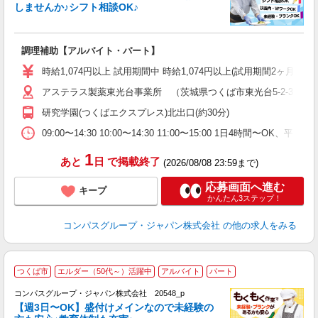
しませんか♪シフト相談OK♪
大
調理補助【アルバイト・パート】
入
歓
時給1,074円以上 試用期間中 時給1,074円以上(試用期間2ヶ月
～
アステラス製薬東光台事業所 （茨城県つくば市東光台5-2-3）
用
務
研究学園(つくばエクスプレス)北出口(約30分)
早
事
09:00〜14:30 10:00〜14:30 11:00〜15:00 1日4時間
1
あと
日
で掲載終了
(2026/08/08 23:59まで)
応募画面へ進む
キープ
かんたん3ステップ！
コンパスグループ・ジャパン株式会社
の他の求人をみる
つくば市
エルダー（50代～）活躍中
アルバイト
パート
コンパスグループ・ジャパン株式会社 20548_p
く
【週3日〜OK】盛付けメインなので未経験の