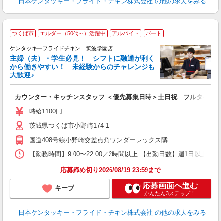
日本ケンタッキー・フライド・チキン株式会社
の他の求人をみる
つくば市
エルダー（50代～）活躍中
アルバイト
パート
ケンタッキーフライドチキン 筑波学園店
主婦（夫）・学生必見！ シフトに融通が利く
から働きやすい！ 未経験からのチャレンジも
大歓迎♪
見
カウンター・キッチンスタッフ ＜優先募集日時＞土日祝 フルタイム
未
ダ
時給1100円
昇
茨城県つくば市小野崎174-1
K
保
国道408号線小野崎交差点角ワンダーレックス隣
【勤務時間】9:00〜22:00／2時間以上 【出勤日数】週1日以
応募締め切り2026/08/19 23:59まで
応募画面へ進む
キープ
かんたん3ステップ！
日本ケンタッキー・フライド・チキン株式会社
の他の求人をみる