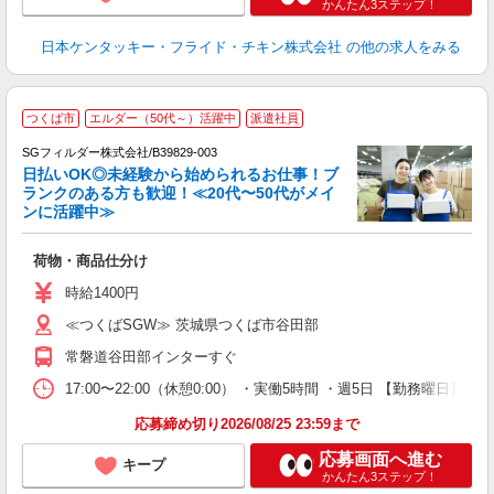
かんたん3ステップ！
日本ケンタッキー・フライド・チキン株式会社
の他の求人をみる
つくば市
エルダー（50代～）活躍中
派遣社員
SGフィルダー株式会社/B39829-003
日払いOK◎未経験から始められるお仕事！ブ
ランクのある方も歓迎！≪20代〜50代がメイ
ンに活躍中≫
稼
荷物・商品仕分け
フ
シ
時給1400円
≪つくばSGW≫ 茨城県つくば市谷田部
常磐道谷田部インターすぐ
17:00〜22:00（休憩0:00） ・実働5時間 ・週5日 【勤務曜日
応募締め切り2026/08/25 23:59まで
応募画面へ進む
キープ
かんたん3ステップ！