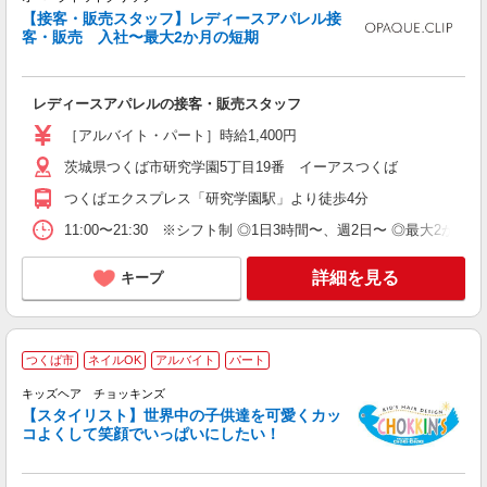
未
【接客・販売スタッフ】レディースアパレル接
～
客・販売 入社〜最大2か月の短期
ネ
レディースアパレルの接客・販売スタッフ
［アルバイト・パート］時給1,400円
茨城県つくば市研究学園5丁目19番 イーアスつくば
つくばエクスプレス「研究学園駅」より徒歩4分
11:00〜21:30 ※シフト制 ◎1日3時間〜、週2日〜 ◎最大2か月
詳細を見る
キープ
つくば市
ネイルOK
アルバイト
パート
キッズヘア チョッキンズ
【スタイリスト】世界中の子供達を可愛くカッ
輩
コよくして笑顔でいっぱいにしたい！
経
～
K