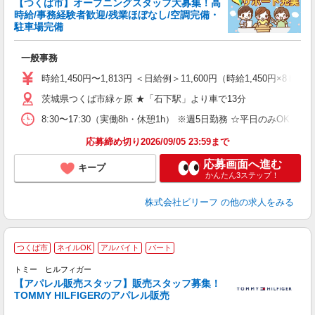
【つくば市】オープニングスタッフ大募集！高
ッ
時給/事務経験者歓迎/残業ほぼなし/空調完備・
駐車場完備
軽
入
一般事務
た
第
時給1,450円〜1,813円 ＜日給例＞11,600円（時給1,450円×8ｈ
ブ
茨城県つくば市緑ヶ原 ★「石下駅」より車で13分
払
由
8:30〜17:30（実働8h・休憩1h） ※週5日勤務 ☆平日のみOK
バ
社
応募締め切り2026/09/05 23:59まで
応募画面へ進む
キープ
かんたん3ステップ！
株式会社ビリーフ
の他の求人をみる
販
つくば市
ネイルOK
アルバイト
パート
日
トミー ヒルフィガー
大
【アパレル販売スタッフ】販売スタッフ募集！
内
TOMMY HILFIGERのアパレル販売
内