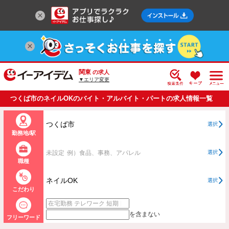
関東
の求人
▼エリア変更
つくば市のネイルOKのバイト・アルバイト・パートの求人情報一覧
つくば市
選択
勤務地/駅
未設定
例）食品、事務、アパレル
選択
職種
ネイルOK
選択
こだわり
を含まない
フリーワード