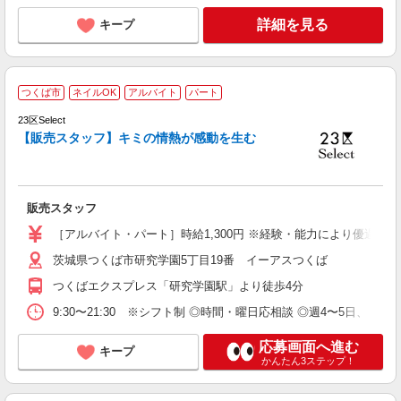
詳細を見る
キープ
つくば市
ネイルOK
アルバイト
パート
23区Select
由
【販売スタッフ】キミの情熱が感動を生む
結
販売スタッフ
［アルバイト・パート］時給1,300円 ※経験・能力により優遇しま
茨城県つくば市研究学園5丁目19番 イーアスつくば
つくばエクスプレス「研究学園駅」より徒歩4分
9:30〜21:30 ※シフト制 ◎時間・曜日応相談 ◎週4〜5日、 1日
応募画面へ進む
キープ
かんたん3ステップ！