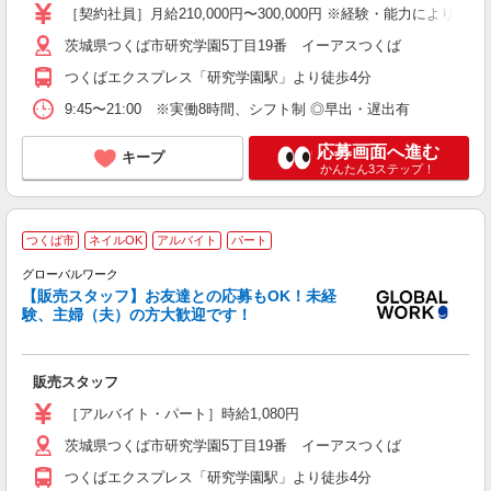
ネ
［契約社員］月給210,000円〜300,000円 ※経験・能力により
あ
茨城県つくば市研究学園5丁目19番 イーアスつくば
与
つくばエクスプレス「研究学園駅」より徒歩4分
9:45〜21:00 ※実働8時間、シフト制 ◎早出・遅出有
応募画面へ進む
キープ
かんたん3ステップ！
つくば市
ネイルOK
アルバイト
パート
グローバルワーク
【販売スタッフ】お友達との応募もOK！未経
心
験、主婦（夫）の方大歓迎です！
友
迎
勤
販売スタッフ
ピ
K
［アルバイト・パート］時給1,080円
茨城県つくば市研究学園5丁目19番 イーアスつくば
つくばエクスプレス「研究学園駅」より徒歩4分