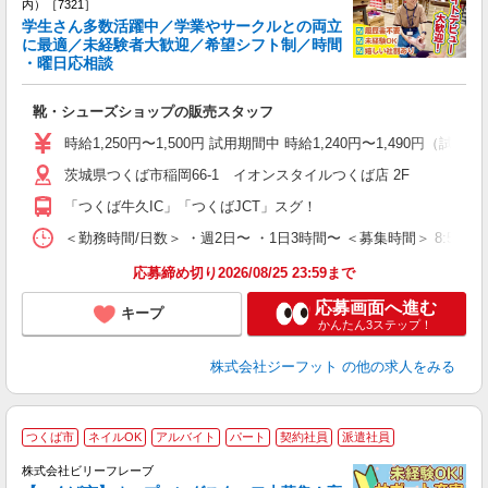
内）［7321］
学生さん多数活躍中／学業やサークルとの両立
に最適／未経験者大歓迎／希望シフト制／時間
・曜日応相談
続
履
靴・シューズショップの販売スタッフ
活
j
時給1,250円〜1,500円 試用期間中 時給1,240円〜1,490円（試用
迎
茨城県つくば市稲岡66-1 イオンスタイルつくば店 2F
費
「つくば牛久IC」「つくばJCT」スグ！
＜勤務時間/日数＞ ・週2日〜 ・1日3時間〜 ＜募集時間＞ 8:50〜
応募締め切り2026/08/25 23:59まで
応募画面へ進む
キープ
かんたん3ステップ！
株式会社ジーフット
の他の求人をみる
つくば市
ネイルOK
アルバイト
パート
契約社員
派遣社員
株式会社ビリーフレーブ
聞