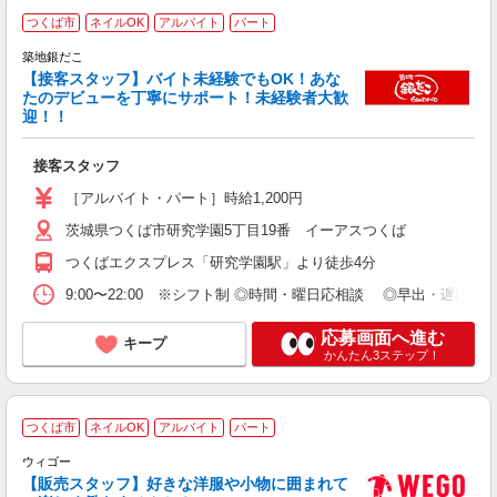
つくば市
ネイルOK
アルバイト
パート
築地銀だこ
【接客スタッフ】バイト未経験でもOK！あな
たのデビューを丁寧にサポート！未経験者大歓
く
迎！！
未
ド
接客スタッフ
勤
髪
［アルバイト・パート］時給1,200円
交
茨城県つくば市研究学園5丁目19番 イーアスつくば
つくばエクスプレス「研究学園駅」より徒歩4分
9:00〜22:00 ※シフト制 ◎時間・曜日応相談 ◎早出・遅出
応募画面へ進む
キープ
かんたん3ステップ！
つくば市
ネイルOK
アルバイト
パート
ウィゴー
【販売スタッフ】好きな洋服や小物に囲まれて
り