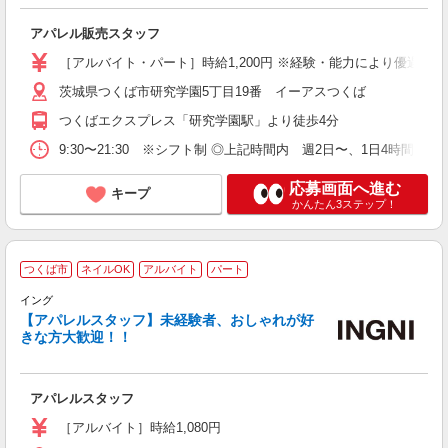
アパレル販売スタッフ
［アルバイト・パート］時給1,200円 ※経験・能力により優遇しま
茨城県つくば市研究学園5丁目19番 イーアスつくば
つくばエクスプレス「研究学園駅」より徒歩4分
9:30〜21:30 ※シフト制 ◎上記時間内 週2日〜、1日4時間〜
応募画面へ進む
キープ
かんたん3ステップ！
つくば市
ネイルOK
アルバイト
パート
未
イング
が
【アパレルスタッフ】未経験者、おしゃれが好
チ
きな方大歓迎！！
アパレルスタッフ
［アルバイト］時給1,080円