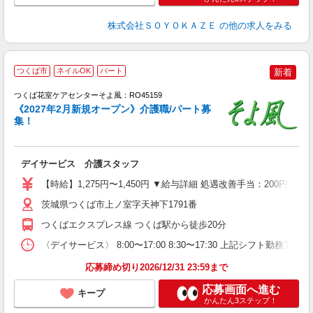
株式会社ＳＯＹＯＫＡＺＥ
の他の求人をみる
つくば市
ネイルOK
パート
新着
つくば花室ケアセンターそよ風：RO45159
《2027年2月新規オープン》介護職/パート募
集！
す
入
デイサービス 介護スタッフ
中
り
【時給】1,275円〜1,450円 ▼給与詳細 処遇改善手当：200円
者
型
茨城県つくば市上ノ室字天神下1791番
O
つくばエクスプレス線 つくば駅から徒歩20分
り
〈デイサービス〉 8:00〜17:00 8:30〜17:30 上記シフト勤
応募締め切り2026/12/31 23:59まで
応募画面へ進む
キープ
かんたん3ステップ！