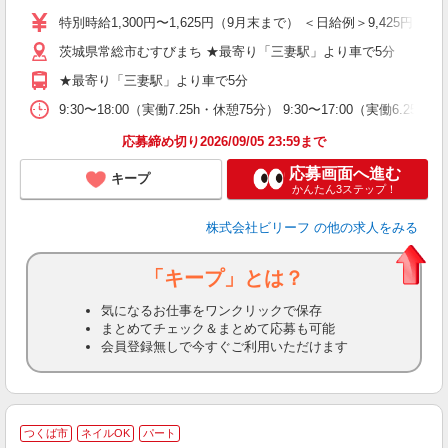
り
特別時給1,300円〜1,625円（9月末まで） ＜日給例＞9,425円（時給1,
女
茨城県常総市むすびまち ★最寄り「三妻駅」より車で5分
ド
前
★最寄り「三妻駅」より車で5分
ニ
扶
9:30〜18:00（実働7.25h・休憩75分） 9:30〜17:00（実働6.
給
応募締め切り2026/09/05 23:59まで
応募画面へ進む
キープ
かんたん3ステップ！
株式会社ビリーフ
の他の求人をみる
「キープ」とは？
気になるお仕事をワンクリックで保存
まとめてチェック＆まとめて応募も可能
会員登録無しで今すぐご利用いただけます
つくば市
ネイルOK
パート