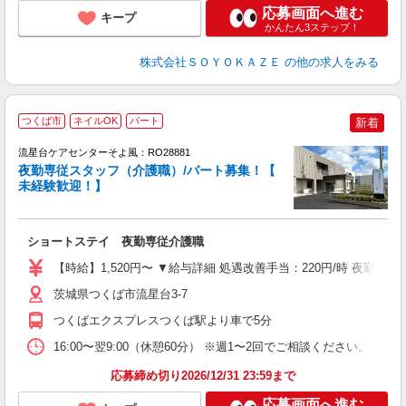
応募画面へ進む
キープ
かんたん3ステップ！
株式会社ＳＯＹＯＫＡＺＥ
の他の求人をみる
つくば市
ネイルOK
パート
新着
流星台ケアセンターそよ風：RO28881
夜勤専従スタッフ（介護職）/パート募集！【
未経験歓迎！】
す
入
ショートステイ 夜勤専従介護職
中
り
【時給】1,520円〜 ▼給与詳細 処遇改善手当：220円/時 夜勤手
ー
髭
茨城県つくば市流星台3-7
績
つくばエクスプレスつくば駅より車で5分
16:00〜翌9:00（休憩60分） ※週1〜2回でご相談ください。 
応募締め切り2026/12/31 23:59まで
応募画面へ進む