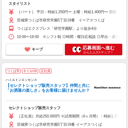
スタイリスト
服
勤
［パート］ 平日：時給1,250円〜 土曜：時給1,400円〜 日祝：時給1
割
茨城県つくば市研究学園5丁目19番 イーアスつくば
つくばエクスプレス「研究学園駅」より徒歩4分
10:00〜19:00 ※シフト制 ◎時間・曜日応相談 ◎早出・遅出有
応募画面へ進む
キープ
かんたん3ステップ！
つくば市
ネイルOK
正社員
ハミルトンエッセンス
【セレクトショップ販売スタッフ】仲間と共に
「お洒落の楽しさ」をお客様に届けませんか？
未
～
セレクトショップ販売スタッフ
型
支
［正社員］月給250,000円 ※試用期間（6ヶ月間）：時給1,350円
あ
茨城県つくば市研究学園5丁目19番 イーアスつくば