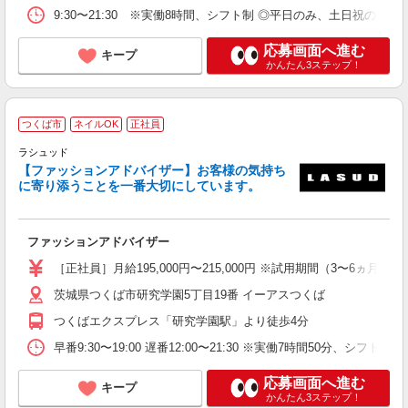
9:30〜21:30 ※実働8時間、シフト制 ◎平日のみ、土日祝のみ可
応募画面へ進む
キープ
かんたん3ステップ！
つくば市
ネイルOK
正社員
ラシュッド
【ファッションアドバイザー】お客様の気持ち
っ
に寄り添うことを一番大切にしています。
未
型
支
ファッションアドバイザー
［正社員］月給195,000円〜215,000円 ※試用期間（3〜6ヵ月
茨城県つくば市研究学園5丁目19番 イーアスつくば
つくばエクスプレス「研究学園駅」より徒歩4分
早番9:30〜19:00 遅番12:00〜21:30 ※実働7時間50分、シフト制、
応募画面へ進む
キープ
かんたん3ステップ！