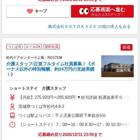
応募画面へ進む
キープ
かんたん3ステップ！
株式会社ＳＯＹＯＫＡＺＥ
の他の求人をみる
つくば市
ネイルOK
契約社員
新着
松代ケアセンターそよ風：RO17538
介護スタッフ/正規フルタイム社員募集！《ボ
ーナス以外の特別報酬、約34万円の支給実績
！》
す
入
ショートステイ 介護スタッフ
中
り
【月給】275,920円〜295,920円 ▼給与詳細 処遇改善手当：35
深
バ
茨城県つくば市松代4-8-2
員
つくば駅よりバス：千上児童公園前下車徒歩5分
《ショートステイ》 7：00〜16：00 8:30〜17：30 10:30〜19:30 
応募締め切り2026/12/31 23:59まで