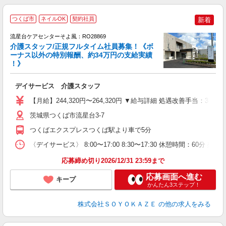
つくば市
ネイルOK
契約社員
新着
流星台ケアセンターそよ風：RO28869
介護スタッフ/正規フルタイム社員募集！《ボ
ーナス以外の特別報酬、約34万円の支給実績
！》
す
入
デイサービス 介護スタッフ
中
り
【月給】244,320円〜264,320円 ▼給与詳細 処遇改善手当：34
夕
O
茨城県つくば市流星台3-7
り
つくばエクスプレスつくば駅より車で5分
〈デイサービス〉 8:00〜17:00 8:30〜17:30 休憩時間：60分 残
応募締め切り2026/12/31 23:59まで
応募画面へ進む
キープ
かんたん3ステップ！
株式会社ＳＯＹＯＫＡＺＥ
の他の求人をみる