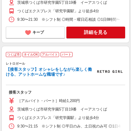
茨城県つくば市研究学園5丁目19番 イーアスつくば
つくばエクスプレス「研究学園駅」より徒歩4分
9:30〜21:30 ※シフト制 ◎時間・曜日応相談 ◎1日8時間〜、週
詳細を見る
キープ
つくば市
ネイルOK
アルバイト
パート
レトロガール
【接客スタッフ】オシャレをしながら楽しく働
物
ける、アットホームな職場です♪
未
日
装
接客スタッフ
K
登
［アルバイト・パート］時給1,200円
茨城県つくば市研究学園5丁目19番 イーアスつくば
つくばエクスプレス「研究学園駅」より徒歩4分
9:30〜21:15 ※シフト制 ◎平日のみ、土日祝のみ可 ◎1日4時間〜、週1