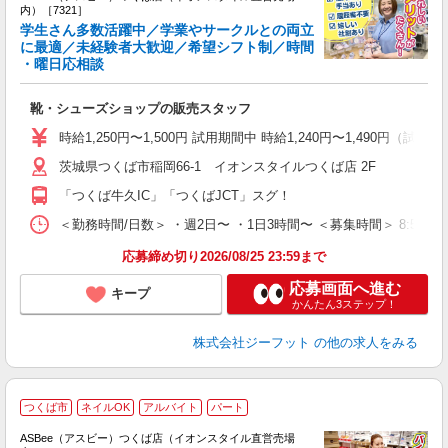
内）［7321］
学生さん多数活躍中／学業やサークルとの両立
に最適／未経験者大歓迎／希望シフト制／時間
・曜日応相談
続
履
靴・シューズショップの販売スタッフ
活
j
時給1,250円〜1,500円 試用期間中 時給1,240円〜1,490円（試用
迎
茨城県つくば市稲岡66-1 イオンスタイルつくば店 2F
費
「つくば牛久IC」「つくばJCT」スグ！
＜勤務時間/日数＞ ・週2日〜 ・1日3時間〜 ＜募集時間＞ 8:50〜
応募締め切り2026/08/25 23:59まで
応募画面へ進む
キープ
かんたん3ステップ！
株式会社ジーフット
の他の求人をみる
つくば市
ネイルOK
アルバイト
パート
ASBee（アスビー）つくば店（イオンスタイル直営売場