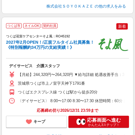
株式会社ＳＯＹＯＫＡＺＥ
の他の求人をみる
つくば市
ネイルOK
契約社員
新着
つくば花室ケアセンターそよ風：RO45192
2027年2月OPEN！/正規フルタイム社員募集！
《特別報酬約34万円の支給実績！》
す
入
デイサービス 介護スタッフ
中
り
【月給】244,320円〜264,320円 ▼給与詳細 処遇改善手当：3
夕
車
茨城県つくば市上ノ室字天神下1791番
実
つくばエクスプレス線 つくば駅から徒歩20分
〈デイサービス〉 8:00〜17:00 8:30〜17:30 休憩時間：60分 残
応募締め切り2026/12/31 23:59まで
応募画面へ進む
キープ
かんたん3ステップ！