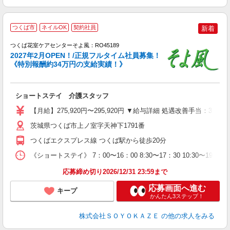
つくば市
ネイルOK
契約社員
新着
つくば花室ケアセンターそよ風：RO45189
2027年2月OPEN！/正規フルタイム社員募集！
《特別報酬約34万円の支給実績！》
す
入
ショートステイ 介護スタッフ
中
り
【月給】275,920円〜295,920円 ▼給与詳細 処遇改善手当：35
深
グ
茨城県つくば市上ノ室字天神下1791番
休
つくばエクスプレス線 つくば駅から徒歩20分
《ショートステイ》 7：00〜16：00 8:30〜17：30 10:30〜19:30 
応募締め切り2026/12/31 23:59まで
応募画面へ進む
キープ
かんたん3ステップ！
株式会社ＳＯＹＯＫＡＺＥ
の他の求人をみる