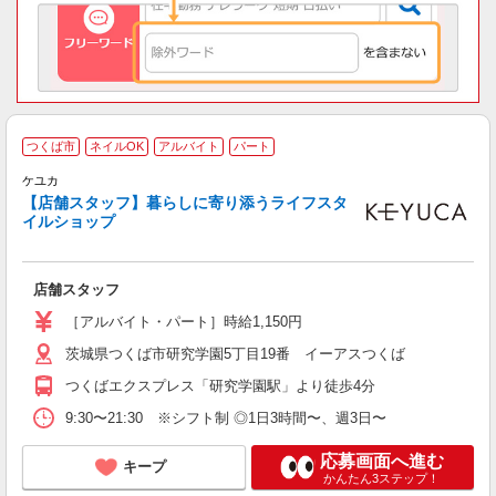
つくば市
ネイルOK
アルバイト
パート
ケユカ
で
【店舗スタッフ】暮らしに寄り添うライフスタ
未
イルショップ
内
扶
店舗スタッフ
［アルバイト・パート］時給1,150円
茨城県つくば市研究学園5丁目19番 イーアスつくば
つくばエクスプレス「研究学園駅」より徒歩4分
9:30〜21:30 ※シフト制 ◎1日3時間〜、週3日〜
応募画面へ進む
キープ
かんたん3ステップ！