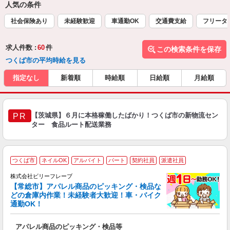
人気の条件
社会保険あり
未経験歓迎
車通勤OK
交通費支給
フリータ
求人件数 :
60
件
この検索条件を保存
つくば市の平均時給を見る
指定なし
新着順
時給順
日給順
月給順
【茨城県】６月に本格稼働したばかり！つくば市の新物流セン
PR
ター 食品ルート配送業務
つくば市
ネイルOK
アルバイト
パート
契約社員
派遣社員
株式会社ビリーフレーブ
【常総市】アパレル商品のピッキング・検品な
☆
どの倉庫内作業！未経験者大歓迎！車・バイク
歓
通勤OK！
気
アパレル商品のピッキング・検品等
入