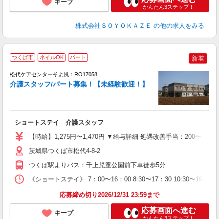
キープ
かんたん3ステップ！
株式会社ＳＯＹＯＫＡＺＥ
の他の求人をみる
つくば市
ネイルOK
パート
新着
松代ケアセンターそよ風：RO17058
介護スタッフ/パート募集！【未経験歓迎！】
す
入
ショートステイ 介護スタッフ
中
り
【時給】1,275円〜1,470円 ▼給与詳細 処遇改善手当：200〜2
ブ
O
茨城県つくば市松代4-8-2
登
つくば駅よりバス：千上児童公園前下車徒歩5分
《ショートステイ》 7：00〜16：00 8:30〜17：30 10:30
応募締め切り2026/12/31 23:59まで
応募画面へ進む
キープ
かんたん3ステップ！