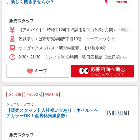
、楽しく働きませんか？
未
勤
夕
販売スタッフ
駅
り
［アルバイト］時給1,124円 ※試用期間（約3ヶ月間）：時給1,07
茨城県つくば市研究学園5丁目19番 イーアスつくば
つくばエクスプレス「研究学園駅」より徒歩4分
9:30〜21:30 ※シフト制 ◎時間・曜日応相談 ◎土日祝のみ可 ◎
応募画面へ進む
キープ
かんたん3ステップ！
入
つくば市
ネイルOK
契約社員
ジュエリーツツミ
【販売スタッフ】入社祝い金あり！ネイル・ヘ
アカラーOK！産育休実績多数♪
ら
販売スタッフ
未