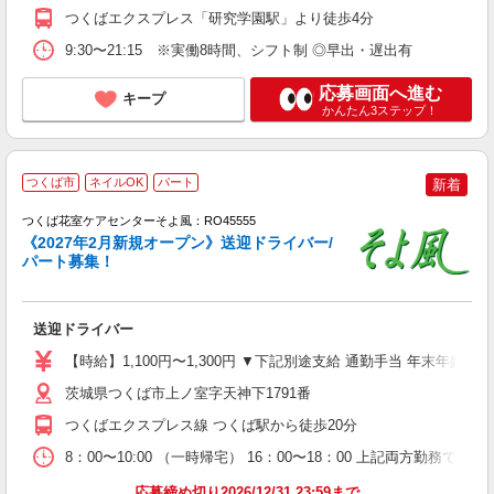
つくばエクスプレス「研究学園駅」より徒歩4分
9:30〜21:15 ※実働8時間、シフト制 ◎早出・遅出有
応募画面へ進む
キープ
かんたん3ステップ！
つくば市
ネイルOK
パート
新着
つくば花室ケアセンターそよ風：RO45555
《2027年2月新規オープン》送迎ドライバー/
パート募集！
す
入
送迎ドライバー
中
り
【時給】1,100円〜1,300円 ▼下記別途支給 通勤手当 年末年始手当：
者
朝
茨城県つくば市上ノ室字天神下1791番
タ
つくばエクスプレス線 つくば駅から徒歩20分
り
8：00〜10:00 （一時帰宅） 16：00〜18：00 上記両方勤務で
応募締め切り2026/12/31 23:59まで