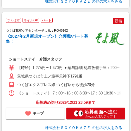
株式会社ＳＯＹＯＫＡＺＥ
の他の求人をみる
つくば市
ネイルOK
パート
新着
つくば花室ケアセンターそよ風：RO45162
《2027年2月新規オープン》介護職/パート募
集！
す
入
ショートステイ 介護スタッフ
中
り
【時給】1,275円〜1,470円 ▼給与詳細 処遇改善手当：200〜2
者
夕
茨城県つくば市上ノ室字天神下1791番
O
つくばエクスプレス線 つくば駅から徒歩20分
《ショートステイ》 7：00〜16：00 8:30〜17：30 10:30
応募締め切り2026/12/31 23:59まで
応募画面へ進む
キープ
かんたん3ステップ！
株式会社ＳＯＹＯＫＡＺＥ
の他の求人をみる