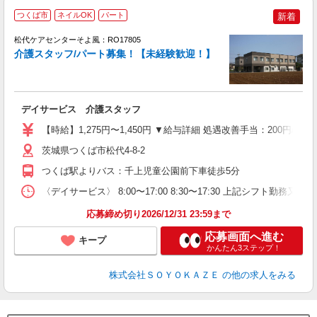
つくば市
ネイルOK
パート
新着
松代ケアセンターそよ風：RO17805
介護スタッフ/パート募集！【未経験歓迎！】
す
入
デイサービス 介護スタッフ
中
り
【時給】1,275円〜1,450円 ▼給与詳細 処遇改善手当：200円
者
型
茨城県つくば市松代4-8-2
休
つくば駅よりバス：千上児童公園前下車徒歩5分
〈デイサービス〉 8:00〜17:00 8:30〜17:30 上記シフト勤
応募締め切り2026/12/31 23:59まで
応募画面へ進む
キープ
かんたん3ステップ！
株式会社ＳＯＹＯＫＡＺＥ
の他の求人をみる