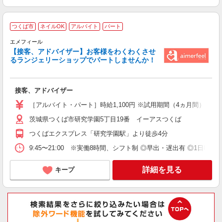
つくば市
ネイルOK
アルバイト
パート
エメフィール
【接客、アドバイザー】お客様をわくわくさせ
い
るランジェリーショップでパートしませんか！
未
夜
通
接客、アドバイザー
登
［アルバイト・パート］時給1,100円 ※試用期間（4ヵ月間）：時給1
茨城県つくば市研究学園5丁目19番 イーアスつくば
つくばエクスプレス「研究学園駅」より徒歩4分
9:45〜21:00 ※実働8時間、シフト制 ◎早出・遅出有 ◎1日8時
詳細を見る
キープ