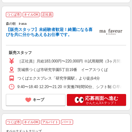
つくば市
ネイルOK
正社員
森の朝 ii-asa
ス
【販売スタッフ】未経験者歓迎！綺麗になる喜
びを共に分かちあえるお仕事です。
学
販売スタッフ
未
夜
［正社員］月給183,000円〜220,000円 ※試用期間（3ヶ月
茨城県つくば市研究学園5丁目19番 イーアスつくば
つくばエクスプレス「研究学園駅」より徒歩4分
9:40〜18:40 12:20〜21:20 ※実働7時間50分、シフト制 ◎早出・
応募画面へ進む
キープ
かんたん3ステップ！
つくば市
ネイルOK
アルバイト
パート
オペークドットクリップ