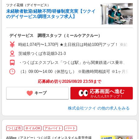
ツクイ花畑（デイサービス）
未経験者歓迎/経験不問/研修制度充実【ツクイ
のデイサービス/調理スタッフ求人】
各
デイサービス 調理スタッフ（ミールケアクルー）
入
り
時給1,074円〜1,370円 ★土日祝日は時給100円アップ！ ※給
リ
茨城県つくば市花畑3-21-3
ー
O
・つくばエクスプレス「つくば駅」から関東鉄道バス乗車、 「花
な
（1）09:00〜14:00（休憩なし） ※勤務時間相談可 ※1ヶ月
髪
応募締め切り2026/08/20 23:59まで
応募画面へ進む
キープ
かんたん3ステップ！
株式会社ツクイ
の他の求人をみる
つくば市
ネイルOK
アルバイト
パート
ASBee（アスビー）つくば店（イオンスタイル直営売場