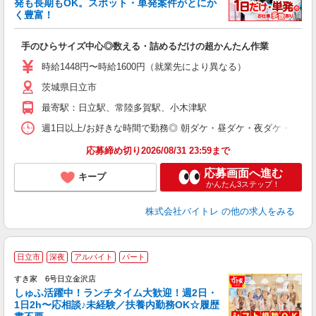
発も長期もOK。スポット・単発案件がとにか
も
く豊富！
気
手のひらサイズ中心◎数える・詰めるだけの超かんたん作業
即
活
時給1448円〜時給1600円（就業先により異なる）
（
茨城県日立市
短
K
最寄駅：日立駅、常陸多賀駅、小木津駅
日
髪
週1日以上/お好きな時間で勤務◎ 朝ダケ・昼ダケ・夜ダケ・夜勤など、 ご自
応募締め切り2026/08/31 23:59まで
応募画面へ進む
キープ
かんたん3ステップ！
株式会社バイトレ
の他の求人をみる
≪
日立市
深夜
アルバイト
パート
すき家 6号日立金沢店
しゅふ活躍中！ランチタイム大歓迎！週2日・
安
1日2h〜応相談♪未経験／扶養内勤務OK☆履歴