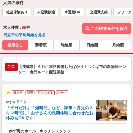
人気の条件
社会保険あり
未経験歓迎
車通勤OK
交通費支給
フリータ
求人件数 :
99
件
この検索条件を保存
日立市の平均時給を見る
指定なし
新着順
時給順
日給順
月給順
【茨城県】６月に本格稼働したばかり！つくば市の新物流セン
PR
ター 食品ルート配送業務
日立市
深夜
アルバイト
パート
★
ゆず庵 日立店
「平日だけ」「短時間」など、家事・育児のス
キマ時間に！お子さんの長期休暇に合わせたお
休みもOKです♪
の
ゆず庵のホール・キッチンスタッフ
入