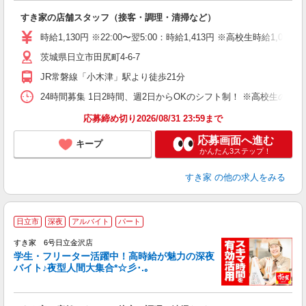
の
すき家の店舗スタッフ（接客・調理・清掃など）
履
タ
時給1,130円 ※22:00〜翌5:00：時給1,413円 ※高校生時給1,074
（
茨城県日立市田尻町4-6-7
夜
事
JR常磐線「小木津」駅より徒歩21分
24時間募集 1日2時間、週2日からOKのシフト制！ ※高校生のシ
応募締め切り2026/08/31 23:59まで
応募画面へ進む
キープ
かんたん3ステップ！
すき家
の他の求人をみる
日立市
深夜
アルバイト
パート
すき家 6号日立金沢店
学生・フリーター活躍中！高時給が魅力の深夜
バイト♪夜型人間大集合*☆彡･.｡
つ