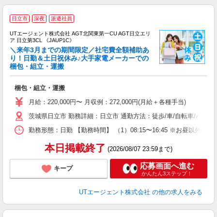
日立市
深夜
派遣社員
UTエージェント株式会社 AGT北関東第一CU AGT日立エリ
ア 日立第3CL 《JAUP1C》
＼来年3月までの期間限定／社宅費全額補助あ
り！日勤＆土日祝休み♪大手家電メーカーでの
梱包・組立・運搬
る
入
梱包・組立・運搬
場
タ
月給：220,000円〜 月収例：272,000円(月給＋各種手当)
休
茨城県日立市 勤務詳細：日立市 通勤方法：徒歩/車/自転車/バス
場
通
勤務形態：日勤 【勤務時間】 （1）08:15〜16:45 ※お昼以
り
本日掲載終了
(2026/08/07 23:59まで)
応募画面へ進む
キープ
かんたん3ステップ！
UTエージェント株式会社
の他の求人をみる