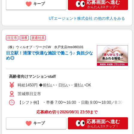
応募画面へ進む
キープ
かんたん3ステップ！
UTエージェント株式会社
の他の求人をみる
日立市
深夜
派遣社員
（株）ウィルオブ・ワークCW 水戸支店/ms080101
□
日立駅！清潔で快適な施設で働こう♪ 負担少な
タ
め◎
入
場
第
高齢者向けマンションstaff
ミ
～
時給1450円 ◆前払い・日払い・週払いOK
退
茨城県日立市
業
り
【シフト例】 ・早番 7:00〜16:00 ・日勤 9:00〜18:00／8:
応募締め切り2026/08/31 23:59まで
応募画面へ進む
キープ
かんたん3ステップ！