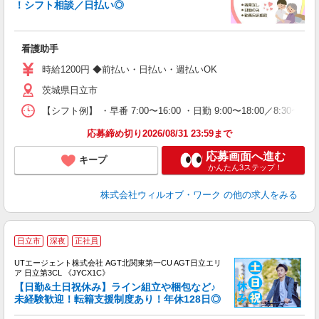
！シフト相談／日払い◎
♪.
入
場
看護助手
第
ミ
時給1200円 ◆前払い・日払い・週払いOK
～
茨城県日立市
退
業
【シフト例】 ・早番 7:00〜16:00 ・日勤 9:00〜18:00／8:
り
応募締め切り2026/08/31 23:59まで
応募画面へ進む
キープ
かんたん3ステップ！
株式会社ウィルオブ・ワーク
の他の求人をみる
日立市
深夜
正社員
UTエージェント株式会社 AGT北関東第一CU AGT日立エリ
ア 日立第3CL 《JYCX1C》
【日勤&土日祝休み】ライン組立や梱包など♪
未経験歓迎！転籍支援制度あり！年休128日◎