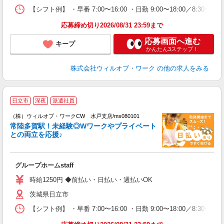
り
【シフト例】 ・早番 7:00〜16:00 ・日勤 9:00〜18:00／8:
応募締め切り2026/08/31 23:59まで
応募画面へ進む
キープ
かんたん3ステップ！
株式会社ウィルオブ・ワーク
の他の求人をみる
日立市
深夜
派遣社員
（株）ウィルオブ・ワークCW 水戸支店/ms080101
期
常陸多賀駅！未経験◎Wワークやプライベート
方
との両立を応援♪
入
場
第
グループホームstaff
ミ
～
時給1250円 ◆前払い・日払い・週払いOK
退
茨城県日立市
業
り
【シフト例】 ・早番 7:00〜16:00 ・日勤 9:00〜18:00／8: