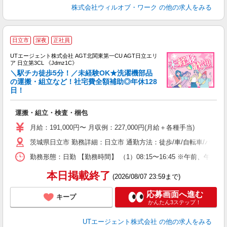
株式会社ウィルオブ・ワーク
の他の求人をみる
日立市
深夜
正社員
UTエージェント株式会社 AGT北関東第一CU AGT日立エリ
ア 日立第3CL 《Jdmz1C》
＼駅チカ徒歩5分！／未経験OK★洗濯機部品
の運搬・組立など！社宅費全額補助◎年休128
日！
る
入
運搬・組立・検査・梱包
場
タ
月給：191,000円〜 月収例：227,000円(月給＋各種手当)
休
茨城県日立市 勤務詳細：日立市 通勤方法：徒歩/車/自転車/バス/
場
通
勤務形態：日勤 【勤務時間】 （1）08:15〜16:45 ※午前
り
本日掲載終了
(2026/08/07 23:59まで)
応募画面へ進む
キープ
かんたん3ステップ！
UTエージェント株式会社
の他の求人をみる