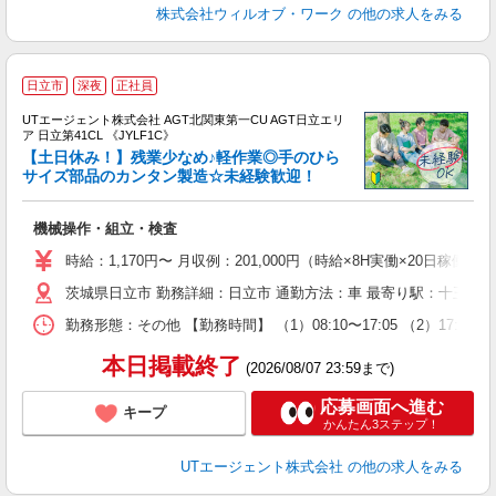
株式会社ウィルオブ・ワーク
の他の求人をみる
日立市
深夜
正社員
UTエージェント株式会社 AGT北関東第一CU AGT日立エリ
ア 日立第41CL 《JYLF1C》
【土日休み！】残業少なめ♪軽作業◎手のひら
サイズ部品のカンタン製造☆未経験歓迎！
る
機械操作・組立・検査
入
場
時給：1,170円〜 月収例：201,000円（時給×8H実働×20日稼働＋
タ
茨城県日立市 勤務詳細：日立市 通勤方法：車 最寄り駅：十王駅か
休
場
勤務形態：その他 【勤務時間】 （1）08:10〜17:05 （2）1
通
り
本日掲載終了
(2026/08/07 23:59まで)
応募画面へ進む
キープ
かんたん3ステップ！
UTエージェント株式会社
の他の求人をみる