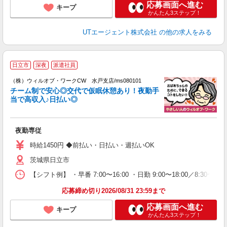
応募画面へ進む
キープ
かんたん3ステップ！
UTエージェント株式会社
の他の求人をみる
日立市
深夜
派遣社員
（株）ウィルオブ・ワークCW 水戸支店/ms080101
チーム制で安心◎交代で仮眠休憩あり！夜勤手
当で高収入♪日払い◎
修
入
場
夜勤専従
第
ミ
時給1450円 ◆前払い・日払い・週払いOK
～
茨城県日立市
退
業
【シフト例】 ・早番 7:00〜16:00 ・日勤 9:00〜18:00／8:
り
応募締め切り2026/08/31 23:59まで
応募画面へ進む
キープ
かんたん3ステップ！