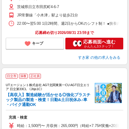
～
茨城県日立市田尻町4-6-7
勤
社
JR常磐線「小木津」駅より徒歩21分
22:00〜翌5:00 1日2時間、週2日からOKのシフト制！ ●扶養内勤務
応募締め切り2026/08/31 23:59まで
応募画面へ進む
キープ
かんたん3ステップ！
すき家
の他の求人をみる
日立市
深夜
正社員
UTエージェント株式会社 AGT北関東第一CU AGT日立エリ
ア 日立第33CL 《Jbjs1C》
【高収入】製造経験が活かせる◎強化プラスチ
ック製品の製造・検査！日勤&土日祝休み♪車
・バイク通勤OK
部
入
充填・検査
場
タ
時給：1,500円〜 月収例：265,000円（時給×7.75H実働×20日稼