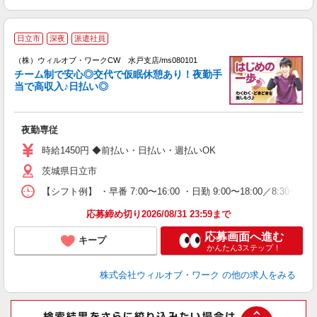
日立市
深夜
派遣社員
（株）ウィルオブ・ワークCW 水戸支店/ms080101
チーム制で安心◎交代で仮眠休憩あり！夜勤手
当で高収入♪日払い◎
修
入
場
夜勤専従
第
ミ
時給1450円 ◆前払い・日払い・週払いOK
～
茨城県日立市
退
業
【シフト例】 ・早番 7:00〜16:00 ・日勤 9:00〜18:00／8:
り
応募締め切り2026/08/31 23:59まで
応募画面へ進む
キープ
かんたん3ステップ！
株式会社ウィルオブ・ワーク
の他の求人をみる