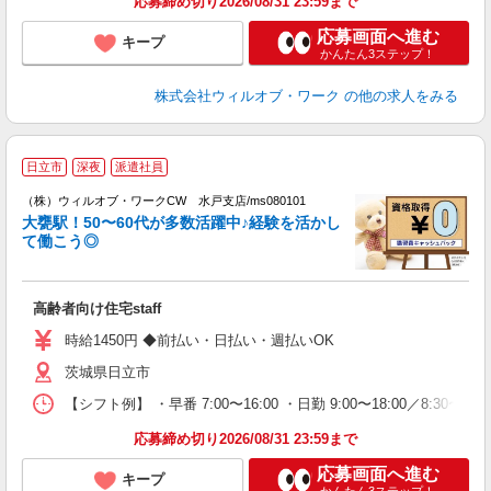
応募締め切り2026/08/31 23:59まで
応募画面へ進む
キープ
かんたん3ステップ！
株式会社ウィルオブ・ワーク
の他の求人をみる
日立市
深夜
派遣社員
（株）ウィルオブ・ワークCW 水戸支店/ms080101
大甕駅！50〜60代が多数活躍中♪経験を活かし
が
て働こう◎
入
場
第
高齢者向け住宅staff
ミ
～
時給1450円 ◆前払い・日払い・週払いOK
退
茨城県日立市
業
り
【シフト例】 ・早番 7:00〜16:00 ・日勤 9:00〜18:00／8:
応募締め切り2026/08/31 23:59まで
応募画面へ進む
キープ