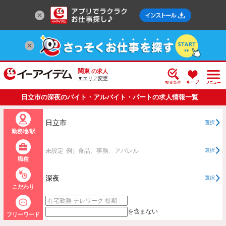
関東
の求人
▼エリア変更
日立市の深夜のバイト・アルバイト・パートの求人情報一覧
日立市
選択
勤務地/駅
未設定
例）食品、事務、アパレル
選択
職種
深夜
選択
こだわり
を含まない
フリーワード