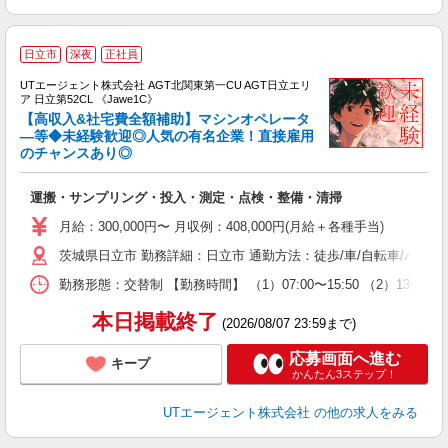
日立市
深夜
正社員
UTエージェント株式会社 AGT北関東第一CU AGT日立エリ
ア 日立第52CL 《Jawe1C》
【高収入&社宅費全額補助】マシンオペレータ
―等◆未経験歓迎◎人気の有名企業！直接雇用
のチャンスあり◎
る
入
運搬・サンプリング・投入・測定・点検・整備・清掃
場
タ
月給：300,000円〜 月収例：408,000円(月給＋各種手当)
休
茨城県日立市 勤務詳細：日立市 通勤方法：徒歩/車/自転車/バイク
場
通
勤務形態：交替制 【勤務時間】 （1）07:00〜15:50 （2）13
り
本日掲載終了
(2026/08/07 23:59まで)
応募画面へ進む
キープ
かんたん3ステップ！
UTエージェント株式会社
の他の求人をみる