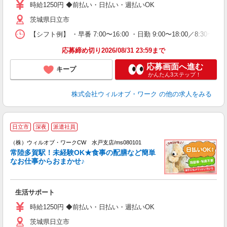
～
時給1250円 ◆前払い・日払い・週払いOK
退
茨城県日立市
業
り
【シフト例】 ・早番 7:00〜16:00 ・日勤 9:00〜18:00／8:
応募締め切り2026/08/31 23:59まで
応募画面へ進む
キープ
かんたん3ステップ！
株式会社ウィルオブ・ワーク
の他の求人をみる
日立市
深夜
派遣社員
（株）ウィルオブ・ワークCW 水戸支店/ms080101
ッ
常陸多賀駅！未経験OK★食事の配膳など簡単
施
なお仕事からおまかせ♪
入
場
第
生活サポート
ミ
～
時給1250円 ◆前払い・日払い・週払いOK
退
茨城県日立市
業