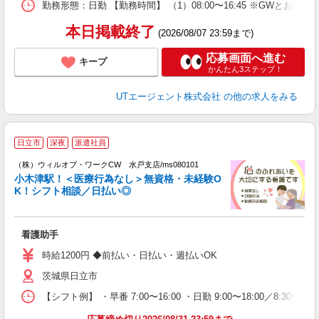
勤務形態：日勤 【勤務時間】 （1）08:00〜16:45 ※GWと
通
り
本日掲載終了
(2026/08/07 23:59まで)
応募画面へ進む
キープ
かんたん3ステップ！
UTエージェント株式会社
の他の求人をみる
日立市
深夜
派遣社員
（
（株）ウィルオブ・ワークCW 水戸支店/ms080101
小木津駅！＜医療行為なし＞無資格・未経験O
K！シフト相談／日払い◎
♪.
入
場
看護助手
第
ミ
時給1200円 ◆前払い・日払い・週払いOK
～
茨城県日立市
退
業
【シフト例】 ・早番 7:00〜16:00 ・日勤 9:00〜18:00／8:
り