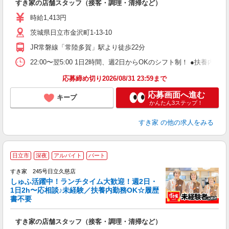
すき家の店舗スタッフ（接客・調理・清掃など）
履
ミ
時給1,413円
～
茨城県日立市金沢町1-13-10
勤
社
JR常磐線「常陸多賀」駅より徒歩22分
22:00〜翌5:00 1日2時間、週2日からOKのシフト制！ ●扶養内勤務
応募締め切り2026/08/31 23:59まで
応募画面へ進む
キープ
かんたん3ステップ！
すき家
の他の求人をみる
≪
日立市
深夜
アルバイト
パート
すき家 245号日立久慈店
しゅふ活躍中！ランチタイム大歓迎！週2日・
安
1日2h〜応相談♪未経験／扶養内勤務OK☆履歴
書不要
の
すき家の店舗スタッフ（接客・調理・清掃など）
履