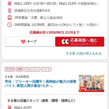
タ
時給1,130円 ※22:00〜翌5:00：時給1,413円 ※高校生時給1,074
（
茨城県日立市久慈町4-6-6
夜
事
JR常磐線「大甕」駅より徒歩34分
24時間募集 1日2時間、週2日からOKのシフト制！ ※高校生のシ
応募締め切り2026/08/31 23:59まで
応募画面へ進む
キープ
かんたん3ステップ！
すき家
の他の求人をみる
日立市
深夜
アルバイト
パート
すき家 日立田尻店
学生・フリーター活躍中！高時給が魅力の深夜
バイト♪夜型人間大集合*☆彡･.｡
つ
すき家の店舗スタッフ（接客・調理・清掃など）
履
ミ
時給1,413円