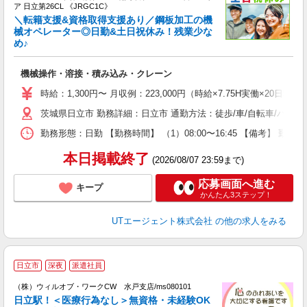
ア 日立第26CL 《JRGC1C》
＼転籍支援&資格取得支援あり／鋼板加工の機
械オペレーター◎日勤&土日祝休み！残業少な
め♪
部
入
機械操作・溶接・積み込み・クレーン
場
タ
時給：1,300円〜 月収例：223,000円（時給×7.75H実働×20日稼
休
茨城県日立市 勤務詳細：日立市 通勤方法：徒歩/車/自転車/バス/
場
通
勤務形態：日勤 【勤務時間】 （1）08:00〜16:45 【備考】 
り
本日掲載終了
(2026/08/07 23:59まで)
応募画面へ進む
キープ
かんたん3ステップ！
UTエージェント株式会社
の他の求人をみる
日立市
深夜
派遣社員
（
（株）ウィルオブ・ワークCW 水戸支店/ms080101
日立駅！＜医療行為なし＞無資格・未経験OK