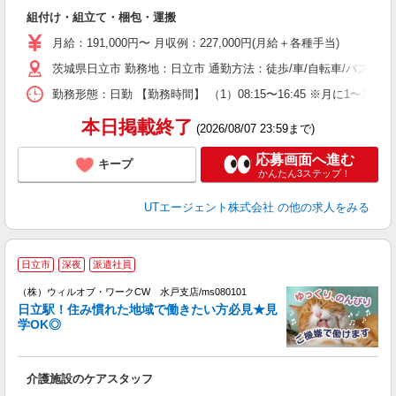
る
組付け・組立て・梱包・運搬
入
場
月給：191,000円〜 月収例：227,000円(月給＋各種手当)
タ
茨城県日立市 勤務地：日立市 通勤方法：徒歩/車/自転車/バス/電
休
場
勤務形態：日勤 【勤務時間】 （1）08:15〜16:45 ※月に1
通
り
本日掲載終了
(2026/08/07 23:59まで)
応募画面へ進む
キープ
かんたん3ステップ！
UTエージェント株式会社
の他の求人をみる
日立市
深夜
派遣社員
（株）ウィルオブ・ワークCW 水戸支店/ms080101
盛
日立駅！住み慣れた地域で働きたい方必見★見
で
学OK◎
入
場
第
介護施設のケアスタッフ
ミ