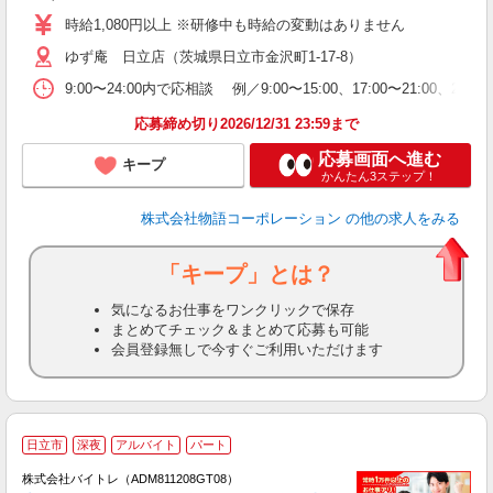
学
時給1,080円以上 ※研修中も時給の変動はありません
活
ゆず庵 日立店（茨城県日立市金沢町1-17-8）
短
の
9:00〜24:00内で応相談 例／9:00〜15:00、17:00
ル
特
応募締め切り2026/12/31 23:59まで
応募画面へ進む
キープ
かんたん3ステップ！
株式会社物語コーポレーション
の他の求人をみる
「キープ」とは？
気になるお仕事をワンクリックで保存
まとめてチェック＆まとめて応募も可能
会員登録無しで今すぐご利用いただけます
日立市
深夜
アルバイト
パート
株式会社バイトレ（ADM811208GT08）