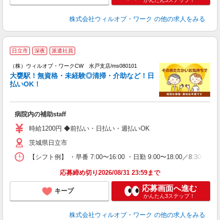
かんたん3ステップ！
株式会社ウィルオブ・ワーク
の他の求人をみる
＼
日立市
深夜
派遣社員
♪
（株）ウィルオブ・ワークCW 水戸支店/ms080101
大甕駅！無資格・未経験◎清掃・介助など！日
な
払いOK！
入
場
第
病院内の補助staff
ミ
～
時給1200円 ◆前払い・日払い・週払いOK
退
茨城県日立市
業
り
【シフト例】 ・早番 7:00〜16:00 ・日勤 9:00〜18:00／8:
応募締め切り2026/08/31 23:59まで
応募画面へ進む
キープ
かんたん3ステップ！
株式会社ウィルオブ・ワーク
の他の求人をみる