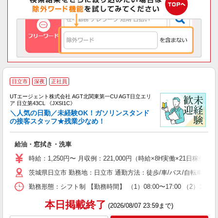
日立市
深夜
正社員
UTエージェント株式会社 AGT北関東第一CU AGT日立エリ
ア 日立第43CL 《JXSI1C》
＼人気の日勤／未経験OK！ガソリンスタンド
の接客スタッフ★残業少なめ！
る
給油・窓拭き・洗車
入
場
時給：1,250円〜 月収例：221,000円（時給×8H実働×21日稼働＋
タ
茨城県日立市 勤務地：日立市 通勤方法：徒歩/車/バス/自転車/電
休
場
勤務形態：シフト制 【勤務時間】 （1）08:00〜17:00 （2）1
通
り
本日掲載終了
(2026/08/07 23:59まで)