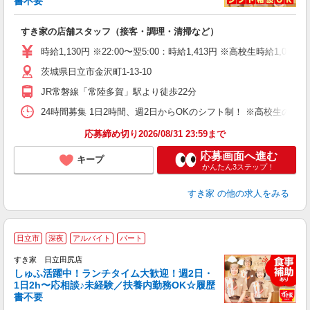
書不要
の
すき家の店舗スタッフ（接客・調理・清掃など）
履
タ
時給1,130円 ※22:00〜翌5:00：時給1,413円 ※高校生時給1,074
（
茨城県日立市金沢町1-13-10
夜
事
JR常磐線「常陸多賀」駅より徒歩22分
24時間募集 1日2時間、週2日からOKのシフト制！ ※高校生のシ
応募締め切り2026/08/31 23:59まで
応募画面へ進む
キープ
かんたん3ステップ！
すき家
の他の求人をみる
≪
日立市
深夜
アルバイト
パート
すき家 日立田尻店
しゅふ活躍中！ランチタイム大歓迎！週2日・
安
1日2h〜応相談♪未経験／扶養内勤務OK☆履歴
書不要