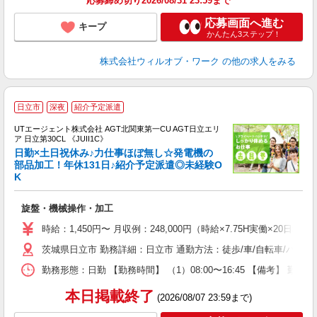
応募締め切り2026/08/31 23:59まで
応募画面へ進む
キープ
かんたん3ステップ！
株式会社ウィルオブ・ワーク
の他の求人をみる
日立市
深夜
紹介予定派遣
UTエージェント株式会社 AGT北関東第一CU AGT日立エリ
ア 日立第30CL 《JUII1C》
日勤×土日祝休み♪力仕事ほぼ無し☆発電機の
部品加工！年休131日♪紹介予定派遣◎未経験O
K
る
入
旋盤・機械操作・加工
場
タ
時給：1,450円〜 月収例：248,000円（時給×7.75H実働×20日稼
休
茨城県日立市 勤務詳細：日立市 通勤方法：徒歩/車/自転車/バス/
場
通
勤務形態：日勤 【勤務時間】 （1）08:00〜16:45 【備考】 
り
本日掲載終了
(2026/08/07 23:59まで)