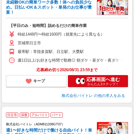
未経験OKの簡単ワーク多数！体への負担少な
め。日払いOK＆スポット・単発のお仕事が豊
富！
ス
ロ
【平日のみ・短時間】詰めるだけの簡単作業
即
活
時給1448円〜時給1600円（就業先により異なる）
（
茨城県日立市
短
K
最寄駅：常陸多賀駅、日立駅、大甕駅
日
髪
週1日以上/お好きな時間で勤務◎ 朝ダケ・昼ダケ・夜ダケ・夜勤など、 ご自
応募締め切り2026/08/31 23:59まで
応募画面へ進む
キープ
かんたん3ステップ！
株式会社バイトレ
の他の求人をみる
日立市
深夜
アルバイト
パート
株式会社バイトレ（ADM811208GT07）
週1〜好きな時間だけで働ける自由バイト！単