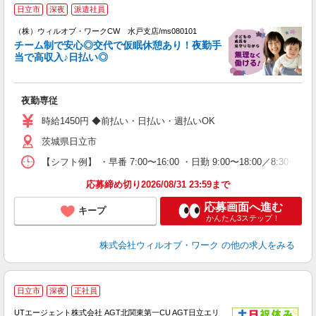
日立市
深夜
派遣社員
（株）ウィルオブ・ワークCW 水戸支店/ms080101
チーム制で安心◎交代で仮眠休憩あり！夜勤手
当で高収入♪日払い◎
修
入
場
夜勤専従
第
ミ
時給1450円 ◆前払い・日払い・週払いOK
～
茨城県日立市
退
業
【シフト例】 ・早番 7:00〜16:00 ・日勤 9:00〜18:00／8:
り
応募締め切り2026/08/31 23:59まで
応募画面へ進む
キープ
かんたん3ステップ！
株式会社ウィルオブ・ワーク
の他の求人をみる
日立市
深夜
正社員
UTエージェント株式会社 AGT北関東第一CU AGT日立エリ