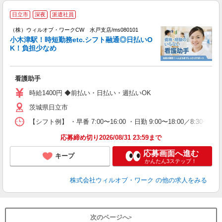
日立市
深夜
派遣社員
（株）ウィルオブ・ワークCW 水戸支店/ms080101
小木津駅！時短勤務etc.シフト融通◎日払いO
す
K！負担少なめ
入
場
第
看護助手
ミ
～
時給1400円 ◆前払い・日払い・週払いOK
退
茨城県日立市
業
り
【シフト例】 ・早番 7:00〜16:00 ・日勤 9:00〜18:00／8:
応募締め切り2026/08/31 23:59まで
応募画面へ進む
キープ
かんたん3ステップ！
株式会社ウィルオブ・ワーク
の他の求人をみる
次のページへ