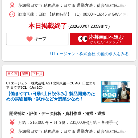
休
茨城県日立市 勤務詳細：日立市 通勤方法：徒歩/車/自転車/バイク
場
通
勤務形態：日勤 【勤務時間】 （1）08:00〜16:45 ※GWと
り
本日掲載終了
(2026/08/07 23:59まで)
応募画面へ進む
キープ
かんたん3ステップ！
UTエージェント株式会社
の他の求人をみる
日立市
深夜
正社員
UTエージェント株式会社 AGT北関東第一CU AGT日立エリ
ア 日立第5CL 《Jcir1C》
【働きやすい日勤×土日祝休み】製品開発のた
めの実験補助・試作など★残業少なめ！
パ
開発補助・評価・データ解析・資料作成・清掃・運搬
入
場
月給：216,000円〜 月収例：231,000円(月給＋各種手当)
タ
茨城県日立市 勤務詳細：日立市 通勤方法：徒歩/車/自転車/バス/
休
場