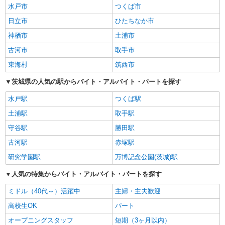
水戸市
つくば市
日立市
ひたちなか市
神栖市
土浦市
古河市
取手市
東海村
筑西市
茨城県の人気の駅からバイト・アルバイト・パートを探す
水戸駅
つくば駅
土浦駅
取手駅
守谷駅
勝田駅
古河駅
赤塚駅
研究学園駅
万博記念公園(茨城)駅
人気の特集からバイト・アルバイト・パートを探す
ミドル（40代～）活躍中
主婦・主夫歓迎
高校生OK
パート
オープニングスタッフ
短期（3ヶ月以内）