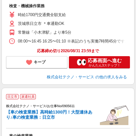
一
検査・機械操作業務
履
ミ
時給1700円交通費全額支給
い
茨城県日立市 ＊車通勤OK
社
常磐線「小木津駅」より車5分
08:00〜16:45 16:25〜01:10 ※表記のうち実働7時間45分
応募締め切り2026/08/31 23:59まで
応募画面へ進む
キープ
かんたん3ステップ！
株式会社テクノ・サービス
の他の求人をみる
日立市
派遣社員
株式会社テクノ・サービス/お仕事No/0905611
【車の検査業務】高時給1300円！大型連休あ
り♪車の検査業務：日立市
さ
車の検査業務