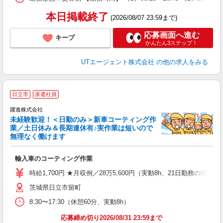
通
り
本日掲載終了
(2026/08/07 23:59まで)
応募画面へ進む
キープ
かんたん3ステップ！
UTエージェント株式会社
の他の求人をみる
日立市
派遣社員
躍進株式会社
未経験歓迎！＜日勤のみ＞新車コーティング作
業／土日休み＆長期連休有♪実作業は短いので
す
無理なく働けます
い
輸入車のコーティング作業
入
フ
時給1,700円 ★月収例／28万5,600円（実動8h、21日勤務の場合）
フ
茨城県日立市留町
支
8:30〜17:30（休憩60分、実動8h）
応募締め切り2026/08/31 23:59まで