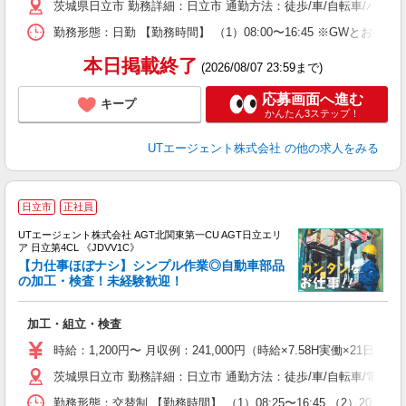
茨城県日立市 勤務詳細：日立市 通勤方法：徒歩/車/自転車/バイク
場
通
勤務形態：日勤 【勤務時間】 （1）08:00〜16:45 ※GWと
り
本日掲載終了
(2026/08/07 23:59まで)
応募画面へ進む
キープ
かんたん3ステップ！
UTエージェント株式会社
の他の求人をみる
日立市
正社員
UTエージェント株式会社 AGT北関東第一CU AGT日立エリ
ア 日立第4CL 《JDVV1C》
【力仕事ほぼナシ】シンプル作業◎自動車部品
の加工・検査！未経験歓迎！
る
加工・組立・検査
入
場
時給：1,200円〜 月収例：241,000円（時給×7.58H実働×21日稼
タ
茨城県日立市 勤務詳細：日立市 通勤方法：徒歩/車/自転車/電車
休
場
勤務形態：交替制 【勤務時間】 （1）08:25〜16:45 （2）2