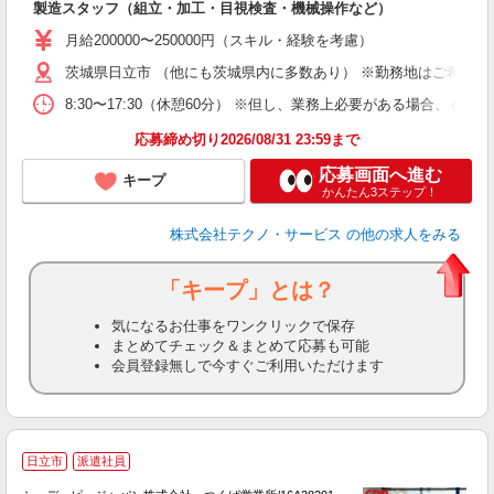
製造スタッフ（組立・加工・目視検査・機械操作など）
未
あ
月給200000〜250000円（スキル・経験を考慮）
遣
茨城県日立市 （他にも茨城県内に多数あり） ※勤務地はご希望を
8:30〜17:30（休憩60分） ※但し、業務上必要がある場合
応募締め切り2026/08/31 23:59まで
応募画面へ進む
キープ
かんたん3ステップ！
株式会社テクノ・サービス
の他の求人をみる
「キープ」とは？
気になるお仕事をワンクリックで保存
まとめてチェック＆まとめて応募も可能
会員登録無しで今すぐご利用いただけます
日立市
派遣社員