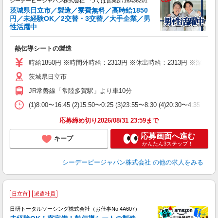
シーデーピージャパン株式会社 つくば営業所/16A38201
や
茨城県日立市／製造／寮費無料／高時給1850
円／未経験OK／2交替・3交替／大手企業／男
性活躍中
い
熱伝導シートの製造
W
経
時給1850円 ※時間外時給：2313円 ※休出時給：2313円 ※深夜割
堂
茨城県日立市
宅
JR常磐線「常陸多賀駅」より車10分
(1)8:00〜16:45 (2)15:50〜0:25 (3)23:55〜8:30 (
応募締め切り2026/08/31 23:59まで
応募画面へ進む
キープ
かんたん3ステップ！
シーデーピージャパン株式会社
の他の求人をみる
◎
日立市
派遣社員
n
日研トータルソーシング株式会社（お仕事No.4A607）
ー