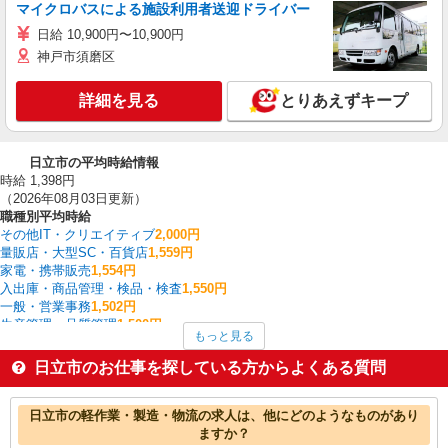
マイクロバスによる施設利用者送迎ドライバー
日給 10,900円〜10,900円
神戸市須磨区
詳細を見る
とりあえずキープ
日立市の平均時給情報
時給 1,398円
（2026年08月03日更新）
職種別平均時給
その他IT・クリエイティブ
2,000円
量販店・大型SC・百貨店
1,559円
家電・携帯販売
1,554円
入出庫・商品管理・検品・検査
1,550円
一般・営業事務
1,502円
生産管理・品質管理
1,500円
もっと見る
システムエンジニア・プログラマー
1,500円
その他介護・福祉
1,500円
日立市のお仕事を探している方からよくある質問
建築・土木・設備
1,500円
看護師・保健師・看護助手・助産師
1,490円
日立市の他の職種の平均時給を見る
日立市の軽作業・製造・物流の求人は、他にどのようなものがあり
ますか？