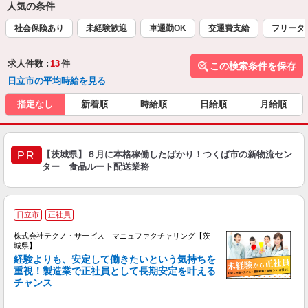
人気の条件
社会保険あり
未経験歓迎
車通勤OK
交通費支給
フリータ
求人件数 :
13
件
この検索条件を保存
日立市の平均時給を見る
指定なし
新着順
時給順
日給順
月給順
【茨城県】６月に本格稼働したばかり！つくば市の新物流セン
PR
ター 食品ルート配送業務
日立市
正社員
株式会社テクノ・サービス マニュファクチャリング【茨
城県】
経験よりも、安定して働きたいという気持ちを
重視！製造業で正社員として長期安定を叶える
チャンス
く
入