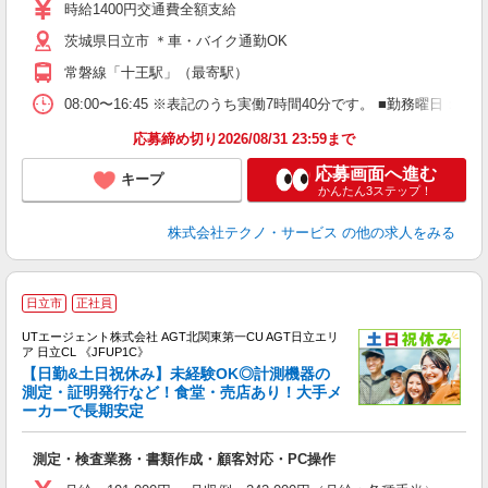
ミ
時給1400円交通費全額支給
休
茨城県日立市 ＊車・バイク通勤OK
援
常磐線「十王駅」（最寄駅）
08:00〜16:45 ※表記のうち実働7時間40分です。 ■勤務曜日
応募締め切り2026/08/31 23:59まで
応募画面へ進む
キープ
かんたん3ステップ！
株式会社テクノ・サービス
の他の求人をみる
日立市
正社員
UTエージェント株式会社 AGT北関東第一CU AGT日立エリ
ア 日立CL 《JFUP1C》
【日勤&土日祝休み】未経験OK◎計測機器の
測定・証明発行など！食堂・売店あり！大手メ
ーカーで長期安定
る
入
測定・検査業務・書類作成・顧客対応・PC操作
場