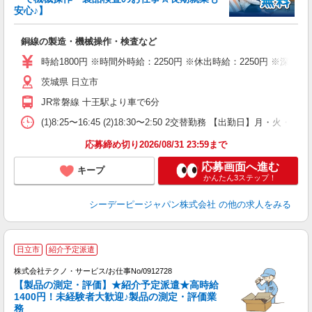
安心♪】
に
W
銅線の製造・機械操作・検査など
～
支
時給1800円 ※時間外時給：2250円 ※休出時給：2250円 ※深夜割
茨城県 日立市
JR常磐線 十王駅より車で6分
(1)8:25〜16:45 (2)18:30〜2:50 2交替勤務 【出勤日】月・火・
応募締め切り2026/08/31 23:59まで
応募画面へ進む
キープ
かんたん3ステップ！
シーデーピージャパン株式会社
の他の求人をみる
日立市
紹介予定派遣
株式会社テクノ・サービス/お仕事No/0912728
【製品の測定・評価】★紹介予定派遣★高時給
定
1400円！未経験者大歓迎♪製品の測定・評価業
務