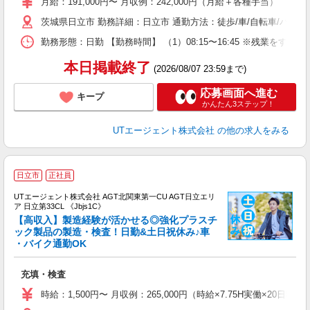
タ
月給：191,000円〜 月収例：242,000円（月給＋各種手当）
休
茨城県日立市 勤務詳細：日立市 通勤方法：徒歩/車/自転車/バス
場
通
勤務形態：日勤 【勤務時間】 （1）08:15〜16:45 ※残業を
り
本日掲載終了
(2026/08/07 23:59まで)
応募画面へ進む
キープ
かんたん3ステップ！
UTエージェント株式会社
の他の求人をみる
日立市
正社員
UTエージェント株式会社 AGT北関東第一CU AGT日立エリ
ア 日立第33CL 《Jbjs1C》
【高収入】製造経験が活かせる◎強化プラスチ
ック製品の製造・検査！日勤&土日祝休み♪車
・バイク通勤OK
部
入
充填・検査
場
タ
時給：1,500円〜 月収例：265,000円（時給×7.75H実働×20日稼
休