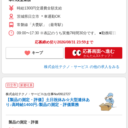
履
高
時給1300円交通費全額支給
茨城県日立市 ＊車通勤OK
常磐線「大甕駅」（最寄駅）
09:00〜17:30 ※表記のうち実働7時間30分です。 ■勤務曜日
応募締め切り2026/08/31 23:59まで
応募画面へ進む
キープ
かんたん3ステップ！
株式会社テクノ・サービス
の他の求人をみる
日立市
派遣社員
株式会社テクノ・サービス/お仕事No/0912727
【製品の測定・評価】土日祝休み☆大型連休あ
り♪高時給1400円♪製品の測定・評価業務
フ
製品の測定・評価
履