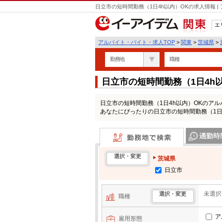
日立市の短時間勤務（1日4h以内）OKの求人情報 
エ
関東
アルバイト・バイト・求人TOP
>
関東
>
茨城県
>
勤務地
職種
日立市の短時間勤務（1日4h
日立市の短時間勤務（1日4h以内）OKのア
あなたにぴったりの日立市の短時間勤務（1日
勤務地で検索
通勤時間・区
選択・変更
茨城県
日立市
未選択
選択・変更
職種
ア
雇用形態