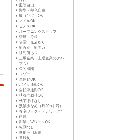
服装自由
髪型・髪色自由
髭（ひげ）OK
ネイルOK
ピアスOK
オープニングスタッフ
禁煙・分煙
食堂・売店あり
駅直結・駅チカ
託児所あり
上場企業・上場企業のグルー
プ会社
公的機関
リゾート
車通勤OK
バイク通勤OK
自転車通勤OK
扶養内勤務OK
残業ほぼなし
残業少なめ（月20h未満）
在宅ワーク・テレワーク可
内職
副業・WワークOK
転勤なし
無期雇用派遣
登録制