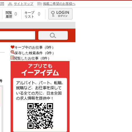
質問
サイトマップ
掲載ご希望のお客様へ
閲覧
キープ
0
0
履歴
リスト
ログイン
キープ中のお仕事（0件）
保存した検索条件（
0
件）
閲覧したお仕事（0件）
件