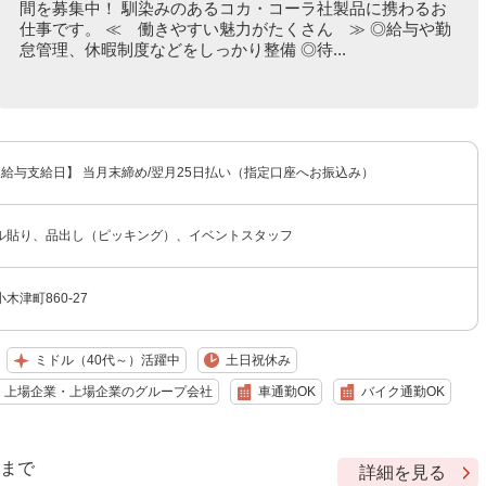
間を募集中！ 馴染みのあるコカ・コーラ社製品に携わるお
仕事です。 ≪ 働きやすい魅力がたくさん ≫ ◎給与や勤
怠管理、休暇制度などをしっかり整備 ◎待...
 【給与支給日】 当月末締め/翌月25日払い（指定口座へお振込み）
ル貼り、品出し（ピッキング）、イベントスタッフ
木津町860-27
ミドル（40代～）活躍中
土日祝休み
上場企業・上場企業のグループ会社
車通勤OK
バイク通勤OK
9 まで
詳細を見る