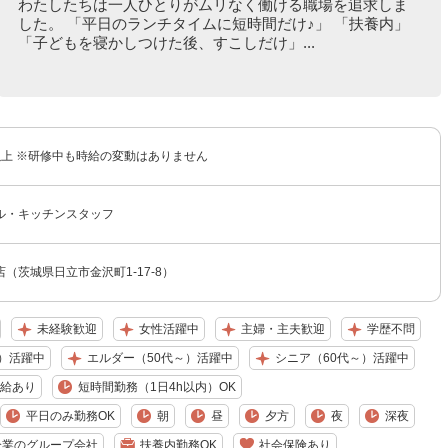
わたしたちは一人ひとりがムリなく働ける職場を追求しま
した。 「平日のランチタイムに短時間だけ♪」 「扶養内」
「子どもを寝かしつけた後、すこしだけ」...
円以上 ※研修中も時給の変動はありません
ル・キッチンスタッフ
（茨城県日立市金沢町1-17-8）
未経験歓迎
女性活躍中
主婦・主夫歓迎
学歴不問
）活躍中
エルダー（50代～）活躍中
シニア（60代～）活躍中
給あり
短時間勤務（1日4h以内）OK
平日のみ勤務OK
朝
昼
夕方
夜
深夜
企業のグループ会社
扶養内勤務OK
社会保険あり