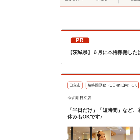
PR
【茨城県】６月に本格稼働した
日立市
短時間勤務（1日4h以内）OK
ゆず庵 日立店
「平日だけ」「短時間」など、
休みもOKです♪