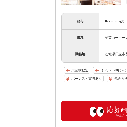
給与
■パート 時給1
職種
惣菜コーナー
勤務地
茨城県日立市留
未経験歓迎
ミドル（40代～
ボーナス・賞与あり
昇給あ
応募
かんた