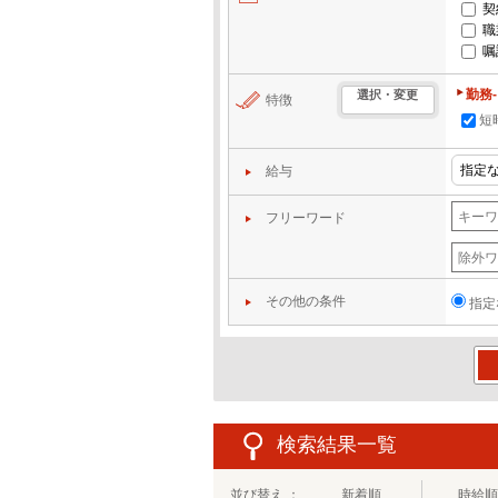
契
職
嘱
勤務
選択・変更
特徴
短
給与
フリーワード
その他の条件
指定
この
検索結果一覧
並び替え ：
新着順
時給順