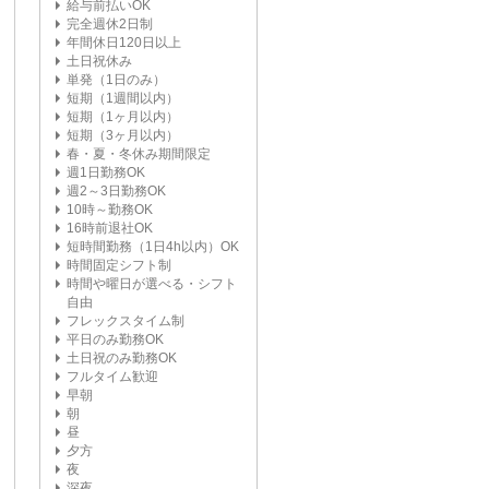
給与前払いOK
完全週休2日制
年間休日120日以上
土日祝休み
単発（1日のみ）
短期（1週間以内）
短期（1ヶ月以内）
短期（3ヶ月以内）
春・夏・冬休み期間限定
週1日勤務OK
週2～3日勤務OK
10時～勤務OK
16時前退社OK
短時間勤務（1日4h以内）OK
時間固定シフト制
時間や曜日が選べる・シフト
自由
フレックスタイム制
平日のみ勤務OK
土日祝のみ勤務OK
フルタイム歓迎
早朝
朝
昼
夕方
夜
深夜