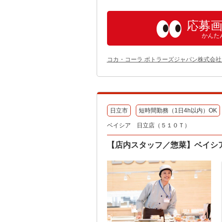
応募
かんた
コカ・コーラ ボトラーズジャパン株式会社
日立市
短時間勤務（1日4h以内）OK
ベイシア 日立店（５１０Ｔ）
【店内スタッフ／惣菜】ベイシ