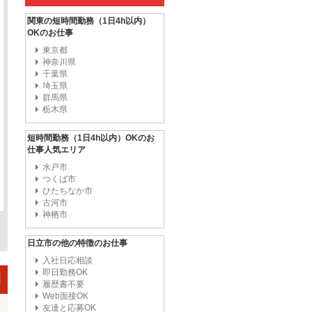
関東の短時間勤務（1日4h以内）
OKのお仕事
東京都
神奈川県
千葉県
埼玉県
群馬県
栃木県
短時間勤務（1日4h以内）OKのお
仕事人気エリア
水戸市
つくば市
ひたちなか市
古河市
神栖市
日立市の他の特徴のお仕事
入社日応相談
即日勤務OK
履歴書不要
Web面接OK
友達と応募OK