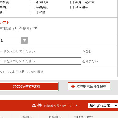
約社員
派遣社員
紹介予定派遣
業紹介
業務委託
独立開業
託
その他
-シフト
時間勤務（1日4h以内）OK
を含む
を含まない
なし
本日掲載
締切間近
この検索条件を保存
条件で検索
25 件
の情報が見つかりました
日給順
月給順
並び替え解除