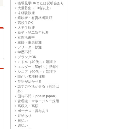
職場見学OKまたは説明会あり
大量募集（10名以上）
未経験歓迎
経験者・有資格者歓迎
高校生OK
大学生歓迎
新卒・第二新卒歓迎
女性活躍中
主婦・主夫歓迎
フリーター歓迎
学歴不問
ブランクOK
ミドル（40代～）活躍中
エルダー（50代～）活躍中
シニア（60代～）活躍中
障がい者積極採用
英語が活かせる
語学力を活かせる（英語以
外）
国籍不問（jobs in japan）
管理職・マネージャー採用
高収入・高額
ボーナス・賞与あり
昇給あり
日払い
週払い