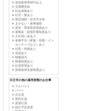
有休取得率80%以上
交通費支給
社会保険あり
社宅・寮あり
家賃補助・住宅手当有
まかない・食事補助
産休・育休取得実績あり
退職金・財形貯蓄制度あり
入社祝い金あり
各種手当（家族・役職・イン
センティブなど）あり
社割・特典あり
送迎あり
制服貸与
研修制度あり
社員登用あり
資格取得支援制度あり
日立市の他の雇用形態のお仕事
アルバイト
パート
正社員
契約社員
派遣社員
紹介予定派遣