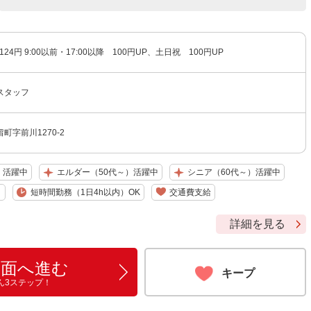
124円 9:00以前・17:00以降 100円UP、土日祝 100円UP
スタッフ
町字前川1270-2
）活躍中
エルダー（50代～）活躍中
シニア（60代～）活躍中
り
短時間勤務（1日4h以内）OK
交通費支給
詳細を見る
画面へ進む
キープ
ん3ステップ！