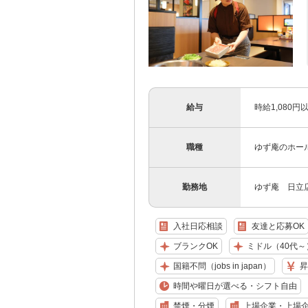
給与
時給1,080
職種
ゆず庵のホー
勤務地
ゆず庵 日立店
入社日応相談
友達と応募OK
ブランクOK
ミドル（40代～
国籍不問（jobs in japan）
昇
時間や曜日が選べる・シフト自由
禁煙・分煙
上場企業・上場