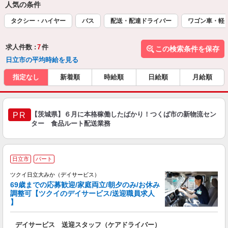
人気の条件
タクシー・ハイヤー
バス
配送・配達ドライバー
ワゴン車・軽
求人件数 :
7
件
この検索条件を保存
日立市の平均時給を見る
指定なし
新着順
時給順
日給順
月給順
【茨城県】６月に本格稼働したばかり！つくば市の新物流セン
PR
ター 食品ルート配送業務
日立市
パート
ツクイ日立大みか（デイサービス）
69歳までの応募歓迎/家庭両立/朝夕のみ/お休み
調整可【ツクイのデイサービス/送迎職員求人
】
各
デイサービス 送迎スタッフ（ケアドライバー）
入