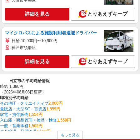
大阪市中央区
詳細を見る
とりあえずキープ
マイクロバスによる施設利用者送迎ドライバー
日給 10,900円〜10,900円
神戸市須磨区
詳細を見る
とりあえずキープ
日立市の平均時給情報
時給 1,398円
（2026年08月03日更新）
職種別平均時給
その他IT・クリエイティブ
2,000円
量販店・大型SC・百貨店
1,559円
家電・携帯販売
1,554円
入出庫・商品管理・検品・検査
1,550円
一般・営業事務
1,502円
生産管理・品質管理
1,500円
もっと見る
システムエンジニア・プログラマー
1,500円