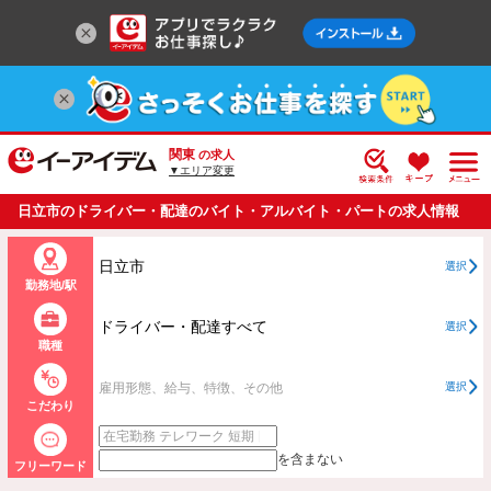
関東
の求人
▼エリア変更
日立市のドライバー・配達のバイト・アルバイト・パートの求人情報
一覧
日立市
選択
勤務地/駅
ドライバー・配達すべて
選択
職種
雇用形態、給与、特徴、その他
選択
こだわり
を含まない
フリーワード