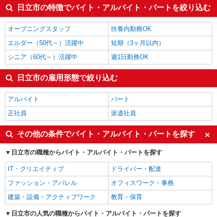
その他介護・福祉
1,500円
日立市の特徴でバイト・アルバイト・パートを絞り込む
建築・土木・設備
1,500円
看護師・保健師・看護助手・助産師
1,490円
オープニングスタッフ
扶養内勤務OK
日立市の他の職種の平均時給を見る
エルダー（50代～）活躍中
短期（3ヶ月以内）
シニア（60代～）活躍中
週1日勤務OK
日立市の雇用形態で絞り込む
アルバイト
パート
正社員
派遣社員
その他の条件でバイト・アルバイト・パートを探す
日立市の職種からバイト・アルバイト・パートを探す
IT・クリエイティブ
ドライバー・配達
ファッション・アパレル
オフィスワーク・事務
建築・設備・アクティブワーク
教育・保育
日立市の人気の職種からバイト・アルバイト・パートを探す