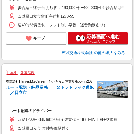
歩合給＋諸手当 月収例：190,000円〜400,000円 ※歩合給は
茨城県日立市留町字前川1270-55
週40時間労働制（シフト制、早番、遅番勤務あり）
応募画面へ進む
キープ
かんたん3ステップ！
茨城交通株式会社
の他の求人をみる
日立市
派遣社員
株式会社HarvestBizCareer ひたちなか営業所/hbc-hm202
ルート配送・納品業務 ２トントラック運転
／日立市
な
ルート配送のドライバー
時給1200円×8時間×20日＋残業代＝19万円以上可+交通費
茨城県日立市 常陸多賀駅近く