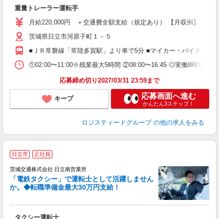
経
重量トレーラー運転手
車
月給220,000円 ＋交通費全額支給（規定あり） 【月収例】 月給220
茨城県日立市河原子町１－５
■ＪＲ常磐線「常陸多賀駅」より車で5分 ■マイカー・バイク・自
①02:00〜11:00※残業最大5時間 ②08:00〜16:45 ◎実働8
応募締め切り2027/03/31 23:59まで
応募画面へ進む
キープ
かんたん3ステップ！
ロジスティードグループ
の他の求人をみる
日立市
正社員
茨城交通株式会社 日立南営業所
「電鉄タクシー」で運転士として活躍しません
か。◆転職準備金最大30万円支給！
万
タクシー運転士