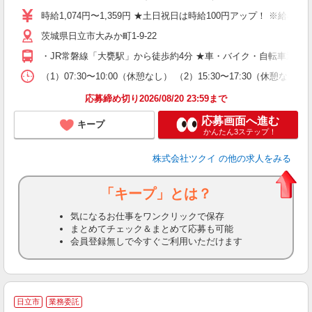
り
時給1,074円〜1,359円 ★土日祝日は時給100円アップ！ ※給
リ
茨城県日立市大みか町1-9-22
ー
O
・JR常磐線「大甕駅」から徒歩約4分 ★車・バイク・自転車通勤
な
（1）07:30〜10:00（休憩なし） （2）15:30〜17:30（
髪
応募締め切り2026/08/20 23:59まで
応募画面へ進む
キープ
かんたん3ステップ！
株式会社ツクイ
の他の求人をみる
「キープ」とは？
気になるお仕事をワンクリックで保存
まとめてチェック＆まとめて応募も可能
会員登録無しで今すぐご利用いただけます
日立市
業務委託