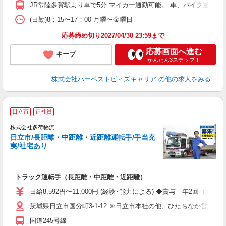
JR常陸多賀駅より車で5分 マイカー通勤可能。 車、バイク通勤可
(日勤)8：15〜17：00 月曜〜金曜日
応募締め切り2027/04/30 23:59まで
応募画面へ進む
キープ
かんたん3ステップ！
株式会社ハーベストビィズキャリア
の他の求人をみる
-
日立市
正社員
株式会社多荷物流
み
日立市/長距離・中距離・近距離運転手/手当充
実/社宅あり
トラック運転手（長距離・中距離・近距離）
日給8,592円〜11,000円 (経験･能力による) ◆賞与 年2回（夏・冬各
茨城県日立市国分町3-1-12 ※日立市本社の他、ひたちなか営業
国道245号線