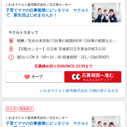
いわきヤクルト販売株式会社／日立南センター
子育てママの仕事復帰にピッタリ☆ ヤクルト
で、新生活はじめませんか！
近
ヤクルトスタッフ
未
報酬／完全出来高制 ◎扶養の範囲内OK ◎扶養の範囲を超えた高
扶
【宅配センター】日立南 茨城県日立市東金沢町3-3-10
週5からOK 9：00〜14：00 研修期間：2日／日給3500円
応募締め切り2026/08/31 23:59まで
応募画面へ進む
キープ
かんたん3ステップ！
いわきヤクルト販売株式会社
の他の求人をみる
日立市
業務委託
いわきヤクルト販売株式会社／日立センター
子育てママの仕事復帰にピッタリ☆ ヤクルト