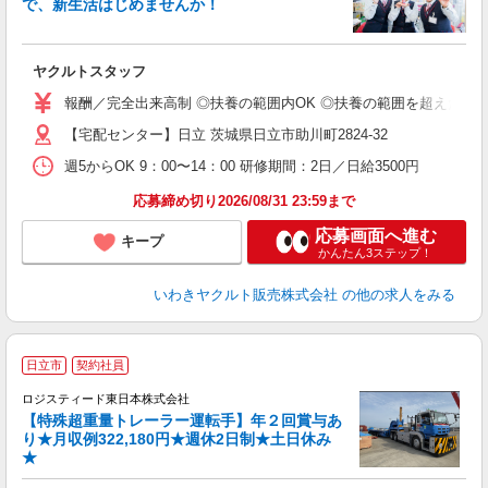
で、新生活はじめませんか！
近
ヤクルトスタッフ
未
報酬／完全出来高制 ◎扶養の範囲内OK ◎扶養の範囲を超えた高
扶
【宅配センター】日立 茨城県日立市助川町2824-32
週5からOK 9：00〜14：00 研修期間：2日／日給3500円
応募締め切り2026/08/31 23:59まで
応募画面へ進む
キープ
かんたん3ステップ！
いわきヤクルト販売株式会社
の他の求人をみる
日立市
契約社員
ロジスティード東日本株式会社
【特殊超重量トレーラー運転手】年２回賞与あ
り★月収例322,180円★週休2日制★土日休み
★