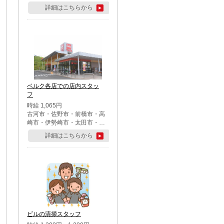
詳細はこちらから
ベルク各店での店内スタッ
フ
時給 1,065円
古河市・佐野市・前橋市・高
崎市・伊勢崎市・太田市・館
林市・藤岡市・大泉町・さい
詳細はこちらから
たま市北区・川越市・熊谷
市・行田市・秩父市・所沢
市・飯能市・東松山市・坂戸
市・鶴ケ島市・千葉市中央
区・市川市・松戸市・習志野
市・柏市・流山市・八千代
市・足立区・江戸川区・八王
子市・町田市
ビルの清掃スタッフ