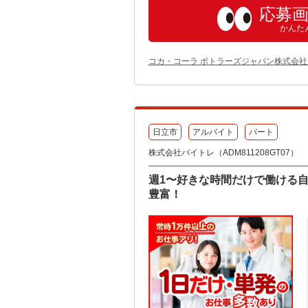
応募
かんた
コカ・コーラ ボトラーズジャパン株式会社
日立市
アルバイト
パート
株式会社バイトレ（ADM811208GT07）
週1〜好きな時間だけで働ける
豊富！