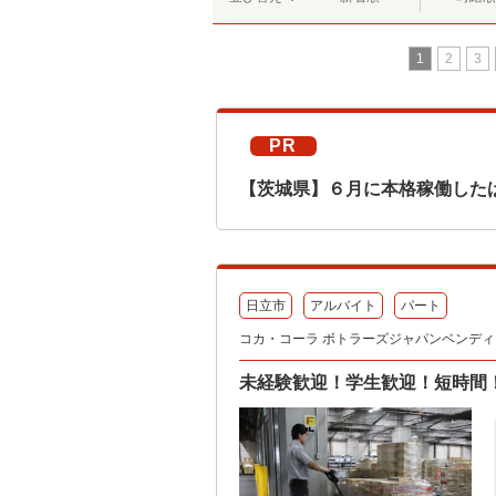
1
2
3
PR
【茨城県】６月に本格稼働した
日立市
アルバイト
パート
コカ・コーラ ボトラーズジャパンベンディン
未経験歓迎！学生歓迎！短時間