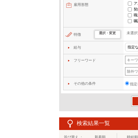
ア
雇用形態
契
職
嘱
未選択
選択・変更
特徴
給与
フリーワード
その他の条件
指定
この
検索結果一覧
並び替え ：
新着順
時給順