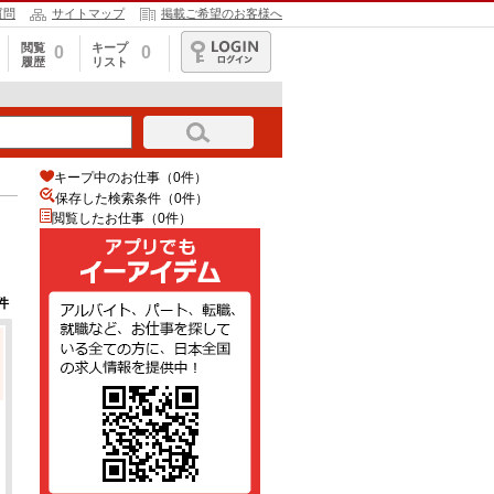
質問
サイトマップ
掲載ご希望のお客様へ
閲覧
キープ
0
0
履歴
リスト
ログイン
キープ中のお仕事（0件）
保存した検索条件（
0
件）
閲覧したお仕事（0件）
件