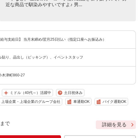
近な商品で馴染みやすいですよ♪ 男...
 【給与支給日】 当月末締め/翌月25日払い（指定口座へお振込み）
ル貼り、品出し（ピッキング）、イベントスタッフ
木津町860-27
ミドル（40代～）活躍中
土日祝休み
上場企業・上場企業のグループ会社
車通勤OK
バイク通勤OK
9 まで
詳細を見る