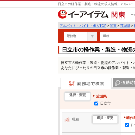
日立市の軽作業・製造・物流の求人情報 | アルバ
エ
関東
アルバイト・バイト・求人TOP
>
関東
>
茨城県
>
勤務地
職種
日立市の軽作業・製造・物流
日立市の軽作業・製造・物流のアルバイト・
あなたにぴったりの日立市の軽作業・製造・
勤務地で検索
通勤時間・区
選択・変更
茨城県
日立市
軽作
選択・変更
職種
す