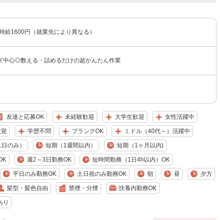
〜時給1600円（就業先により異なる）
ズ中心◎数える・詰めるだけの超かんたん作業
友達と応募OK
未経験歓迎
大学生歓迎
女性活躍中
歓迎
学歴不問
ブランクOK
ミドル（40代～）活躍中
1日のみ）
短期（1週間以内）
短期（1ヶ月以内)
OK
週2～3日勤務OK
短時間勤務（1日4h以内）OK
平日のみ勤務OK
土日祝のみ勤務OK
朝
昼
夕方
髪型・髪色自由
禁煙・分煙
扶養内勤務OK
あり