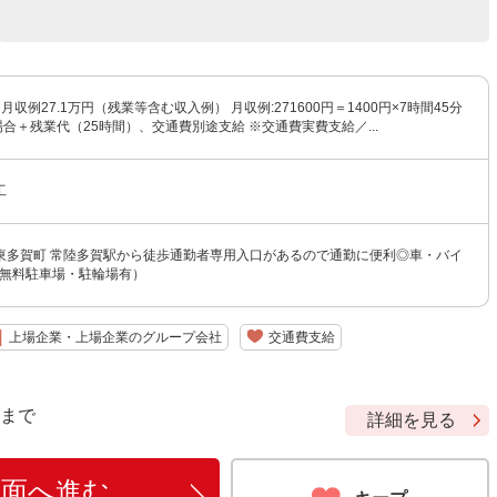
※月収例27.1万円（残業等含む収入例） 月収例:271600円＝1400円×7時間45分
場合＋残業代（25時間）、交通費別途支給 ※交通費実費支給／...
工
東多賀町 常陸多賀駅から徒歩通勤者専用入口があるので通勤に便利◎車・バイ
（無料駐車場・駐輪場有）
上場企業・上場企業のグループ会社
交通費支給
9 まで
詳細を見る
画面へ進む