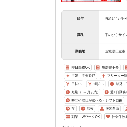
給与
時給1448円
職種
手のひらサイ
勤務地
茨城県日立市
即日勤務OK
履歴書不要
主婦・主夫歓迎
フリーター
日払い
週払い
単発（
短期（3ヶ月以内)
週1日勤務
時間や曜日が選べる・シフト自由
夜
深夜
服装自由
副業・WワークOK
社会保険