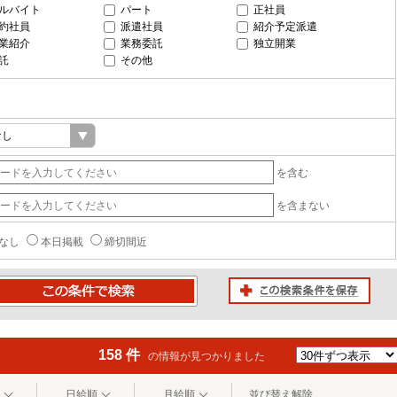
ルバイト
パート
正社員
約社員
派遣社員
紹介予定派遣
業紹介
業務委託
独立開業
託
その他
を含む
を含まない
なし
本日掲載
締切間近
この検索条件を保存
条件で検索
158 件
の情報が見つかりました
日給順
月給順
並び替え解除