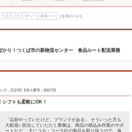
4
5
6
次へ >
最後へ>>
( 1 / 6ページ )
ばかり！つくば市の新物流センター 食品ルート配送業務
グ＿日立SC【求人番号：85073】
！シフトも柔軟にOK！
「以前やっていたけど、ブランクがある」 そういった方も
大歓迎♪ 担当していただく業務は、商品の積込み作業のサポ
ートなど。 主にコカ・コーラ社の製品を取り扱うので、身