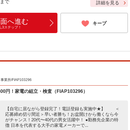
9 まで
詳細を見る
画面へ進む
キープ
ん3ステップ！
所/FIAP103296
00円！家電の組立・検査（FIAP103296）
【自宅に居ながら登録完了！電話登録も実施中★】 ＜
応募締め切り間近＞早い者勝ち！お盆開けから働くなら今
がチャンス！20代〜40代の男女活躍中！ ●勤務先企業の特
徴 日本を代表する大手の家電メーカーで...