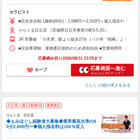
け
セラピスト
入
た
■完全歩合制 1施術(60分)：2,088円〜3,510円＋個人指名料 ※
主
りらくる日立店 （茨城県日立市東滑川町5-5-25）
躍
額
JR 常磐線 「小木津」駅より徒歩27分（バス停『祝崎』より徒歩2
間
ス
■完全希望制：業務委託契約のため原則自由 ■営業時間帯（10:00
K.
応募締め切り2026/08/31 23:59まで
応募画面へ進む
キープ
かんたん3ステップ！
りらく
の他の求人をみる
◆
日立市
週1日勤務OK
業務委託
円
りらくる 日立店
◆もみほぐし経験者大募集◆業界最高水準の6
0分2,840円〜◆個人指名料は100％収入
に