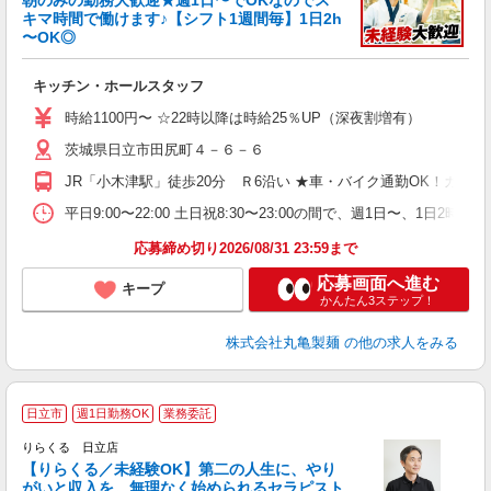
朝のみの勤務大歓迎★週1日〜でOKなのでス
キマ時間で働けます♪【シフト1週間毎】1日2h
〜OK◎
ル
キッチン・ホールスタッフ
入
者
時給1100円〜 ☆22時以降は時給25％UP（深夜割増有）
歓
茨城県日立市田尻町４－６－６
～
り
JR「小木津駅」徒歩20分 Ｒ6沿い ★車・バイク通勤OK！ガ
務
平日9:00〜22:00 土日祝8:30〜23:00の間で、週1日
フ
応募締め切り2026/08/31 23:59まで
応募画面へ進む
キープ
かんたん3ステップ！
株式会社丸亀製麺
の他の求人をみる
日立市
週1日勤務OK
業務委託
りらくる 日立店
【りらくる／未経験OK】第二の人生に、やり
がいと収入を。無理なく始められるセラピスト