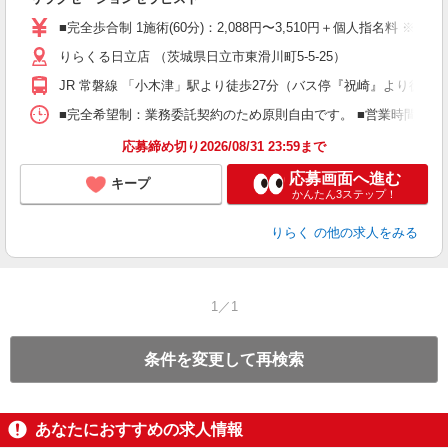
入
た
■完全歩合制 1施術(60分)：2,088円〜3,510円＋個人指名料 ※
主
りらくる日立店 （茨城県日立市東滑川町5-5-25）
躍
額
JR 常磐線 「小木津」駅より徒歩27分（バス停『祝崎』より徒歩2
間
ス
■完全希望制：業務委託契約のため原則自由です。 ■営業時間帯（9
K.
応募締め切り2026/08/31 23:59まで
応募画面へ進む
キープ
かんたん3ステップ！
りらく
の他の求人をみる
1／1
条件を変更して再検索
あなたにおすすめの求人情報