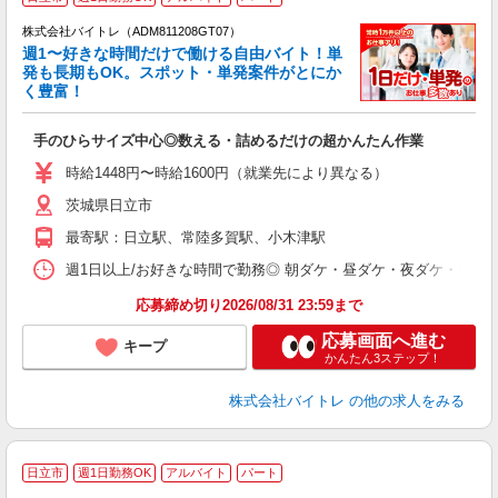
株式会社バイトレ（ADM811208GT07）
週1〜好きな時間だけで働ける自由バイト！単
発も長期もOK。スポット・単発案件がとにか
も
く豊富！
気
手のひらサイズ中心◎数える・詰めるだけの超かんたん作業
即
活
時給1448円〜時給1600円（就業先により異なる）
（
茨城県日立市
短
K
最寄駅：日立駅、常陸多賀駅、小木津駅
日
髪
週1日以上/お好きな時間で勤務◎ 朝ダケ・昼ダケ・夜ダケ・夜勤など、 ご自
応募締め切り2026/08/31 23:59まで
応募画面へ進む
キープ
かんたん3ステップ！
株式会社バイトレ
の他の求人をみる
日立市
週1日勤務OK
アルバイト
パート