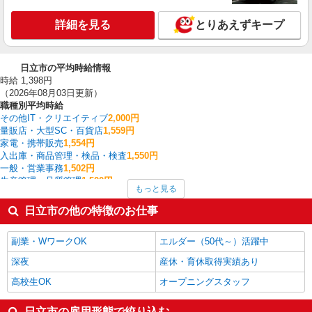
詳細を見る
とりあえずキープ
日立市の平均時給情報
時給 1,398円
（2026年08月03日更新）
職種別平均時給
その他IT・クリエイティブ
2,000円
量販店・大型SC・百貨店
1,559円
家電・携帯販売
1,554円
入出庫・商品管理・検品・検査
1,550円
一般・営業事務
1,502円
生産管理・品質管理
1,500円
もっと見る
システムエンジニア・プログラマー
1,500円
その他介護・福祉
1,500円
日立市の他の特徴のお仕事
建築・土木・設備
1,500円
看護師・保健師・看護助手・助産師
1,490円
副業・WワークOK
エルダー（50代～）活躍中
日立市の他の職種の平均時給を見る
深夜
産休・育休取得実績あり
高校生OK
オープニングスタッフ
日立市の雇用形態で絞り込む