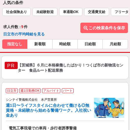
人気の条件
社会保険あり
未経験歓迎
車通勤OK
交通費支給
フリータ
求人件数 :
9
件
この検索条件を保存
日立市の平均時給を見る
指定なし
新着順
時給順
日給順
月給順
【茨城県】６月に本格稼働したばかり！つくば市の新物流セン
PR
ター 食品ルート配送業務
日立市
週1日勤務OK
アルバイト
パート
シンテイ警備株式会社 水戸営業所
週1日〜ライフスタイルに合わせて働ける◎無
資格・未経験から始める警備ワーク。入社祝い
金あり
い
電気工事現場での車両・歩行者誘導警備
土