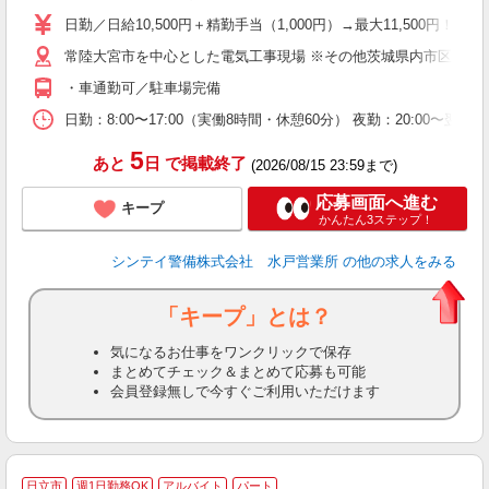
日勤／日給10,500円＋精勤手当（1,000円）→最大11,500円！ 夜
常陸大宮市を中心とした電気工事現場 ※その他茨城県内市区町村
・車通勤可／駐車場完備
日勤：8:00〜17:00（実働8時間・休憩60分） 夜勤：20:0
5
あと
日
で掲載終了
(2026/08/15 23:59まで)
応募画面へ進む
キープ
かんたん3ステップ！
シンテイ警備株式会社 水戸営業所
の他の求人をみる
「キープ」とは？
気になるお仕事をワンクリックで保存
まとめてチェック＆まとめて応募も可能
会員登録無しで今すぐご利用いただけます
日立市
週1日勤務OK
アルバイト
パート