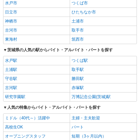
水戸市
つくば市
日立市
ひたちなか市
神栖市
土浦市
古河市
取手市
東海村
筑西市
茨城県の人気の駅からバイト・アルバイト・パートを探す
水戸駅
つくば駅
土浦駅
取手駅
守谷駅
勝田駅
古河駅
赤塚駅
研究学園駅
万博記念公園(茨城)駅
人気の特集からバイト・アルバイト・パートを探す
ミドル（40代～）活躍中
主婦・主夫歓迎
高校生OK
パート
オープニングスタッフ
短期（3ヶ月以内）