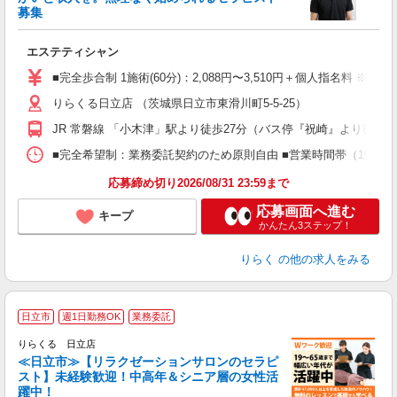
募集
つ
エステティシャン
入
た
■完全歩合制 1施術(60分)：2,088円〜3,510円＋個人指名料 ※
主
りらくる日立店 （茨城県日立市東滑川町5-5-25）
躍
額
JR 常磐線 「小木津」駅より徒歩27分（バス停『祝崎』より徒歩2
間
ス
■完全希望制：業務委託契約のため原則自由 ■営業時間帯（10:00
K.
応募締め切り2026/08/31 23:59まで
応募画面へ進む
キープ
かんたん3ステップ！
りらく
の他の求人をみる
＼
日立市
週1日勤務OK
業務委託
りらくる 日立店
≪日立市≫【リラクゼーションサロンのセラピ
スト】未経験歓迎！中高年＆シニア層の女性活
躍中！