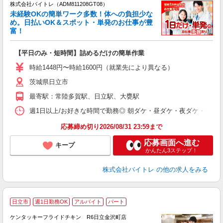
株式会社バイトレ（ADM811208GT08）
未経験OKの簡単ワーク多数！体への負担少な
め。日払いOK＆スポット・単発のお仕事が豊
富！
ス
ロ
【平日のみ・短時間】詰めるだけの簡単作業
即
活
時給1448円〜時給1600円（就業先により異なる）
（
茨城県日立市
短
K
最寄駅：常陸多賀駅、日立駅、大甕駅
日
髪
週1日以上/お好きな時間で勤務◎ 朝ダケ・昼ダケ・夜ダケ・夜勤など、 ご自
応募締め切り2026/08/31 23:59まで
応募画面へ進む
キープ
かんたん3ステップ！
株式会社バイトレ
の他の求人をみる
日立市
週1日勤務OK
アルバイト
パート
ケンタッキーフライドチキン R6日立金沢町店