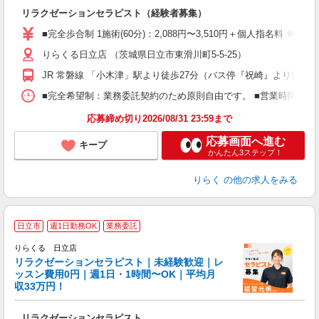
間
リラクゼーションセラピスト（経験者募集）
入
た
■完全歩合制 1施術(60分)：2,088円〜3,510円＋個人指名料 
主
りらくる日立店 （茨城県日立市東滑川町5-5-25）
躍
額
JR 常磐線 「小木津」駅より徒歩27分（バス停『祝崎』より徒歩2
間
ス
■完全希望制：業務委託契約のため原則自由です。 ■営業時間帯（9
K.
応募締め切り2026/08/31 23:59まで
応募画面へ進む
キープ
かんたん3ステップ！
りらく
の他の求人をみる
日立市
週1日勤務OK
業務委託
りらくる 日立店
学
リラクゼーションセラピスト｜未経験歓迎｜レ
ッスン費用0円｜週1日・1時間〜OK｜平均月
収33万円！
目
リラクゼーションセラピスト