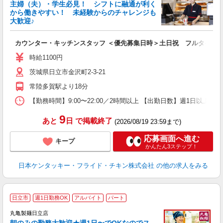
主婦（夫）・学生必見！ シフトに融通が利く
から働きやすい！ 未経験からのチャレンジも
大歓迎♪
見
カウンター・キッチンスタッフ ＜優先募集日時＞土日祝 フルタイム
未
ダ
時給1100円
昇
茨城県日立市金沢町2-3-21
K
保
常陸多賀駅より18分
【勤務時間】9:00〜22:00／2時間以上 【出勤日数】週1日以
9
あと
日
で掲載終了
(2026/08/19 23:59まで)
応募画面へ進む
キープ
かんたん3ステップ！
日本ケンタッキー・フライド・チキン株式会社
の他の求人をみる
日立市
週1日勤務OK
アルバイト
パート
丸亀製麺日立店